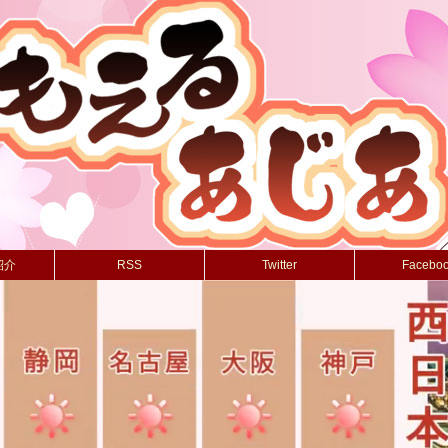
紹介
RSS
Twitter
Facebo