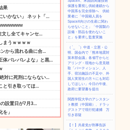
SpaceX、米国防関連技術
保護を重視し供給連鎖から
中国系を完全排除へ 供給
業者に「中国籍人員を
SpaceX向けの生産に関わ
らせないこと」「中国製の
設備・部品を使わないこ
と」を要求し監査実施
（ ´_ゝ`）中道・立憲・公
明、国会内で「熊本地震対
策本部会議」各省庁からヒ
アリング・現地から意見聴
取「パーティション、人
手、宿泊施設の不足や、外
国人実習生の方々にも対応
してほしい」今日の午後、
政府に要望書を提出
関西学院大学のアシスタン
ト教授（中国籍）、ドラッ
グストアで現行犯逮捕 万
引き容疑
【！】共産党が刑事告訴