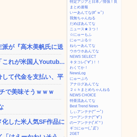
特定アジアと日本／情強！良
まとめ速報
いーあんてな(#ﾟｗﾟ)
我無ちゃんねる
だめぽあんてな
ニュース★３つ！
☆にゅーもふ
にゅーぷる☆
派が『高木美帆氏に送られ...
ねらーあんてな
ウホウホあんてな
NEWS SELECT
が米国人Youtub...
キタコレ(ﾟ∀ﾟ)！！
わくてか！
NewsLog
して代金を支払い、平日の...
にゅーぷろ
アナログあんてな
２ｃｈまとめちゃんねる
ガチで美味そうｗｗｗ
NEWS CHOICE
特亜流あんてな
な
Best Trend News
しぃアンテナ(*ﾟーﾟ)
つーアンテナ(*ﾟ∀ﾟ)
した米人気SF作品に絶...
のーアンテナ(ﾟAﾟ* )
ギコにゅー(,,ﾟДﾟ)
2GET
「はえーかわいそう…会...