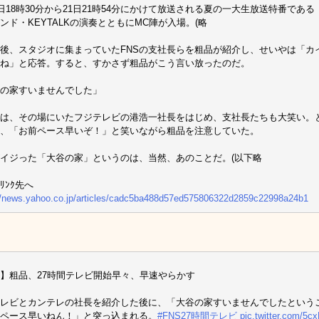
0日18時30分から21日21時54分にかけて放送される夏の一大生放送特番であ
ンド・KEYTALKの演奏とともにMC陣が入場。(略
後、スタジオに集まっていたFNSの支社長らを粗品が紹介し、せいやは「カ
ね」と応答。すると、すかさず粗品がこう言い放ったのだ。
の家すいませんでした」
は、その場にいたフジテレビの港浩一社長をはじめ、支社長たちも大笑い。
、「お前ペース早いぞ！」と笑いながら粗品を注意していた。
イジった「大谷の家」というのは、当然、あのことだ。(以下略
ﾘﾝｸ先へ
//news.yahoo.co.jp/articles/cadc5ba488d57ed575806322d2859c22998a24b1
】粗品、27時間テレビ開始早々、早速やらかす
レビとカンテレの社長を紹介した後に、「大谷の家すいませんでしたという
ペース早いねん！」と突っ込まれる。
#FNS27時間テレビ
pic.twitter.com/5