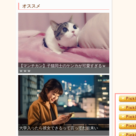
オススメ
【マンチカン】子猫同士のケンカが可愛すぎるｗ
ｗｗｗ
大学入ったら彼女できるって言ってた奴来い