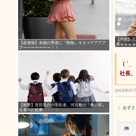
【愕然】元
【超速報】未婚の男達に『朗報』キタァアアアア
果ｗｗｗｗ
アーーーーーーー！！
（ ´
社長、
2024年07
【衝撃】世田谷の小学生達、河川敷の『桑の実』
1:
あずさ
を食べた結果・・・・
(略