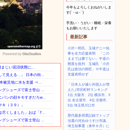
今年もよろしくおねがいしま
す(´・ω・`)
手洗い・うがい・睡眠・栄養
もお願いいたします
最新記事
小沢一郎氏、玉城デニー知
事を全力応援表明 「この
Powered by 
GliaStudios
ままでは勝てない」中道の
態度を批判 玉城氏「小沢
氏は政治の師匠」※中道は
Mute
支援表明せず
「日本人が減り外国人が増
えた｣市区町村ランキング
1位 大阪市、2位 横浜市、3
位 名古屋市、4位 京都市、
5位 埼玉県川口市
歴代最多得票記録でトップ
当選の河合ゆうすけ市議、
埼玉知事選（来年８月）に