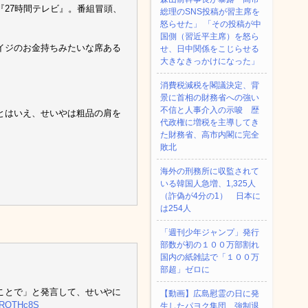
る『27時間テレビ』。番組冒頭、
総理のSNS投稿が習主席を
怒らせた」 「その投稿が中
国側（習近平主席）を怒ら
イジのお金持ちみたいな席ある
せ、日中関係をこじらせる
大きなきっかけになった」
消費税減税を閣議決定、背
景に首相の財務省への強い
不信と人事介入の示唆 歴
とはいえ、せいやは粗品の肩を
代政権に増税を主導してき
た財務省、高市内閣に完全
敗北
海外の刑務所に収監されて
いる韓国人急増、1,325人
（詐偽が4分の1） 日本に
は254人
「週刊少年ジャンプ」発行
部数が初の１００万部割れ
国内の紙雑誌で「１００万
部超」ゼロに
ことで」と発言して、せいやに
【動画】広島慰霊の日に発
cxRQTHc8S
生したパヨク集団、強制退