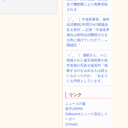
去で機動隊により無事排除
される
（ ´_ゝ`）中道幹事長、食料
品消費税2年間1%の閣議決
定を批判 → 記者「中道改革
連合は食料品消費税ゼロを
公約に掲げていたが？」→
階猛氏「
（ ´_ゝ`） 蓮舫さん、ｘに
投稿された被災地視察の高
市首相の写真を猛批判「掲
載するのを止める人は誰も
いなかったのか」「あまり
にも愕然としています」
リンク
ニュースの森
保守JAPAN
Zattoyomiニュース見出しリ
ーダー
2chnavi