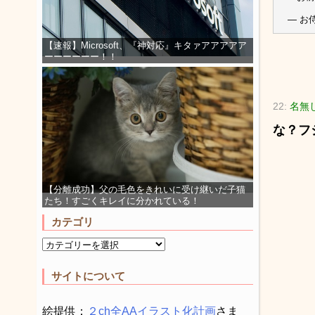
— お侍
【速報】Microsoft、『神対応』キタァアアアアア
ーーーーーー！！
22:
名無
な？フ
【分離成功】父の毛色をきれいに受け継いだ子猫
たち！すごくキレイに分かれている！
カテゴリ
サイトについて
絵提供：
２ch全AAイラスト化計画
さま