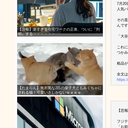
7月2
人気バ
その直
んです
【悲報】楽すぎる在宅ワークの正体、ついに『判
明』する・・・・・・
「大谷
これに
つかみ
粗品が
全文は
https:
【たまらん】無邪気な2匹の柴子犬ともみくちゃに
される猫！可愛いさしかないｗｗｗｗ
【悲報
フジテ
「お前