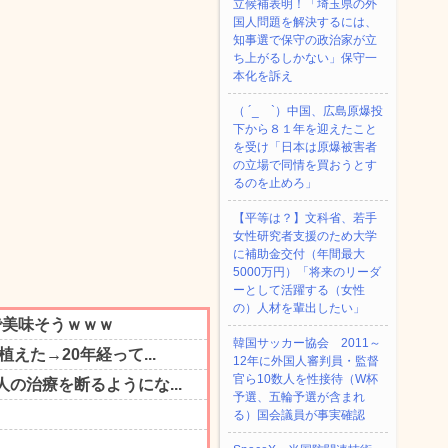
立候補表明！「埼玉県の外
国人問題を解決するには、
知事選で保守の政治家が立
ち上がるしかない」保守一
本化を訴え
（ ´_ゝ`）中国、広島原爆投
下から８１年を迎えたこと
を受け「日本は原爆被害者
の立場で同情を買おうとす
るのを止めろ」
【平等は？】文科省、若手
女性研究者支援のため大学
に補助金交付（年間最大
5000万円）「将来のリーダ
ーとして活躍する（女性
の）人材を輩出したい」
韓国サッカー協会 2011～
12年に外国人審判員・監督
官ら10数人を性接待（W杯
予選、五輪予選が含まれ
る）国会議員が事実確認