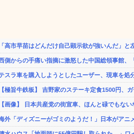
「高市早苗はどんだけ自己顕示欲が強いんだ」と左
西側からの手痛い指摘に激怒した中国総領事館、「これ
テスラ車を購入しようとしたユーザー、現車を処分
【極旨牛鉄板】 吉野家のステーキ定食1500円、
【画像】 日本共産党の街宣車、ほんと碌でもない
海外「ディズニーがゴミのようだ！」日本がアニメ化
積水ハウス「地面師に55億円騙し取られた…」ワイ