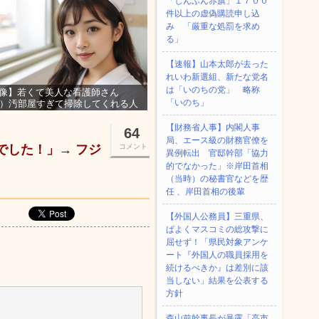
「しんぶん赤旗」１７００
件以上の虚偽購読申し込
み 「厳重な処罰を求め
る」
【速報】山本太郎が去った
れいわ新選組、新たな党名
は「いのちの党」 略称
像】若くて美人な看護師さん
「いのち」
3）汚部屋すぎて掃除してくれる人
集ｗｗｗ
【財務省人事】内閣人事
64
局、エース級の財務官僚を
でした！」→ フジ
コメント
異例転出 官邸幹部「協力
的でなかった」※岸田首相
（当時）の秘書官などを歴
任 、岸田首相の後輩
【外国人公務員】三重県、
ぱよくマスコミの総攻撃に
屈せず！「県民対象アンケ
ート『外国人の職員採用を
続けるべきか』は差別に該
当しない」結果を公表する
方針
森山前幹事長が暴露「高市