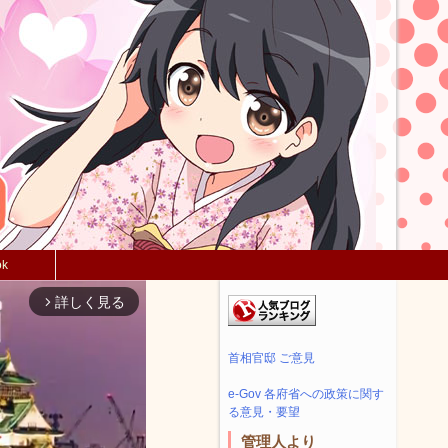
ok
詳しく見る
arrow_forward_ios
首相官邸 ご意見
e-Gov 各府省への政策に関す
る意見・要望
管理人より