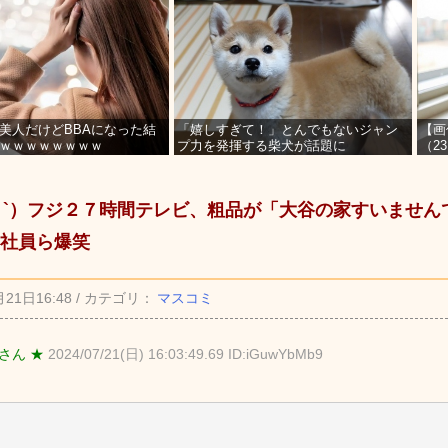
美人だけどBBAになった結
「嬉しすぎて！」とんでもないジャン
【画
ｗｗｗｗｗｗｗｗ
プ力を発揮する柴犬が話題に
（2
を募
_ゝ`）フジ２７時間テレビ、粗品が「大谷の家すいません
社員ら爆笑
月21日16:48 / カテゴリ：
マスコミ
さん ★
2024/07/21(日) 16:03:49.69 ID:iGuwYbMb9