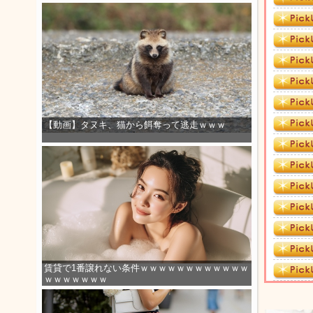
【動画】タヌキ、猫から餌奪って逃走ｗｗｗ
賃貸で1番譲れない条件ｗｗｗｗｗｗｗｗｗｗｗｗ
ｗｗｗｗｗｗｗ