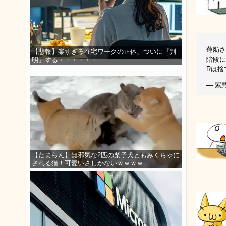
蓮舫さ
【悲報】楽すぎる在宅ワークの正体、ついに『判
階段に
明』する・・・・・・
Rは捨
— 紫野
【たまらん】無邪気な2匹の柴子犬ともみくちゃに
される猫！可愛いさしかないｗｗｗｗ