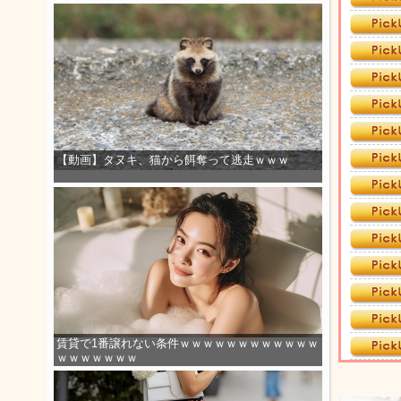
【動画】タヌキ、猫から餌奪って逃走ｗｗｗ
賃貸で1番譲れない条件ｗｗｗｗｗｗｗｗｗｗｗｗ
ｗｗｗｗｗｗｗ