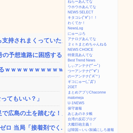
ねらーあんてな
ウホウホあんてな
NEWS SELECT
キタコレ(ﾟ∀ﾟ)！！
わくてか！
NewsLog
にゅーぷろ
アナログあんてな
支持されまくっていた」と...
２ｃｈまとめちゃんねる
NEWS CHOICE
の予想進路に困惑する人...
特亜流あんてな
Best Trend News
しぃアンテナ(*ﾟーﾟ)
ｗｗｗｗｗｗｗｗｗｗ...
つーアンテナ(*ﾟ∀ﾟ)
のーアンテナ(ﾟAﾟ* )
ギコにゅー(,,ﾟДﾟ)
2GET
まとめアプリChaconne
なってもいい？」
matomeja
U-1NEWS
保守速報
で広島の土を踏むな！」→...
あじあのネタ帳
台湾の反応ブログ
大艦巨砲主義！
ロ 当局「接着剤でく...
ば韓国～いい加減にしろ速報