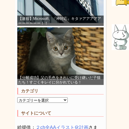
【速報】Microsoft、『神対応』キタァアアアアア
ーーーーーー！！
【分離成功】父の毛色をきれいに受け継いだ子猫
たち！すごくキレイに分かれている！
カテゴリ
サイトについて
絵提供：
２ch全AAイラスト化計画
さま