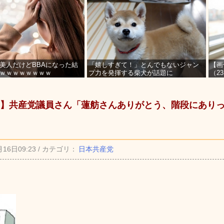
美人だけどBBAになった結
「嬉しすぎて！」とんでもないジャン
【画
ｗｗｗｗｗｗｗｗ
プ力を発揮する柴犬が話題に
（2
を募
】共産党議員さん「蓮舫さんありがとう、階段にあり
月16日09:23 / カテゴリ：
日本共産党