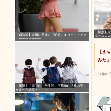
【愕然】元
【超速報】未婚の男達に『朗報』キタァアアアア
果ｗｗｗｗ
アーーーーーーー！！
【えｗ
みた」
2024年07
【衝撃】世田谷の小学生達、河川敷の『桑の実』
を食べた結果・・・・