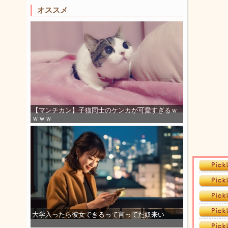
オススメ
【マンチカン】子猫同士のケンカが可愛すぎるｗ
ｗｗｗ
大学入ったら彼女できるって言ってた奴来い