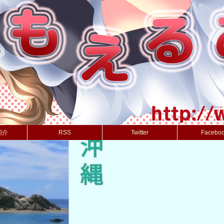
紹介
RSS
Twitter
Facebo