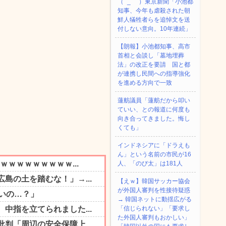
（ ´_ゝ`）東京新聞「小池都
知事、今年も虐殺された朝
鮮人犠牲者らを追悼文を送
付しない意向。10年連続」
【朗報】小池都知事、高市
首相と会談し「墓地埋葬
法」の改正を要請 国と都
が連携し民間への指導強化
を進める方向で一致
蓮舫議員「蓮舫だから叩い
ていい、との報道に何度も
向き合ってきました。悔し
くても」
インドネシアに「ドラえも
ん」という名前の市民が16
人、「のび太」は181人
【えｗ】韓国サッカー協会
が外国人審判を性接待疑惑
→ 韓国ネットに動揺広がる
「信じられない」「要求し
た外国人審判もおかしい」