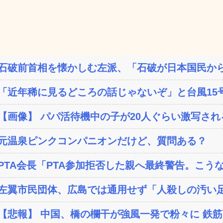
石破前首相を懐かしむ左派、「石破が日本国民から
「近年稀に見るどころの話じゃないぞ」と台風15号
【画像】 パパ活待機中の子が20人ぐらい激写される
元温泉ピンクコンパニオンだけど、質問ある？
PTA会長「PTA参加拒否した親へ最終警告。こう
左翼市民団体、広島では通用せず「人殺しの汚い足
【悲報】 中国、橋の欄干が強風一発で粉々に 鉄筋ゼ