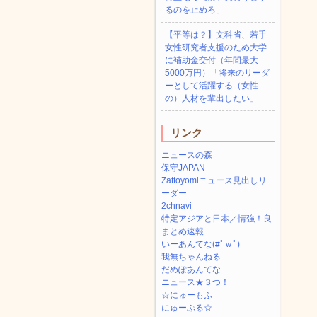
るのを止めろ」
【平等は？】文科省、若手
女性研究者支援のため大学
に補助金交付（年間最大
5000万円）「将来のリーダ
ーとして活躍する（女性
の）人材を輩出したい」
リンク
ニュースの森
保守JAPAN
Zattoyomiニュース見出しリ
ーダー
2chnavi
特定アジアと日本／情強！良
まとめ速報
いーあんてな(#ﾟｗﾟ)
我無ちゃんねる
だめぽあんてな
ニュース★３つ！
☆にゅーもふ
にゅーぷる☆