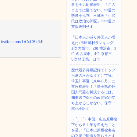
事を全力応援表明 「この
ままでは勝てない」中道の
態度を批判 玉城氏「小沢
氏は政治の師匠」※中道は
支援表明せず
「日本人が減り外国人が増
c.twitter.com/TrCxCBxfkF
えた｣市区町村ランキング
1位 大阪市、2位 横浜市、3
位 名古屋市、4位 京都市、
5位 埼玉県川口市
歴代最多得票記録でトップ
当選の河合ゆうすけ市議、
埼玉知事選（来年８月）に
立候補表明！「埼玉県の外
国人問題を解決するには、
知事選で保守の政治家が立
ち上がるしかない」保守一
本化を訴え
（ ´_ゝ`）中国、広島原爆投
下から８１年を迎えたこと
を受け「日本は原爆被害者
の立場で同情を買おうとす