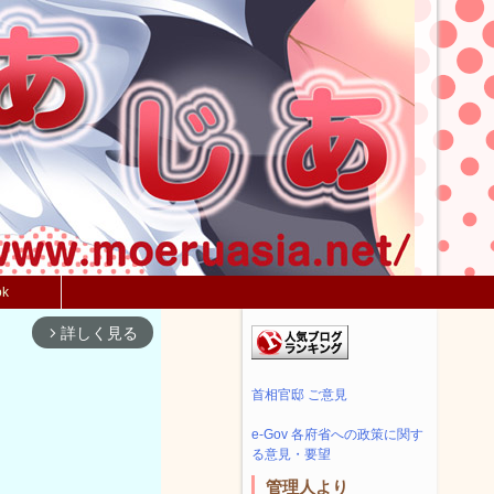
ok
詳しく見る
arrow_forward_ios
首相官邸 ご意見
e-Gov 各府省への政策に関す
る意見・要望
管理人より