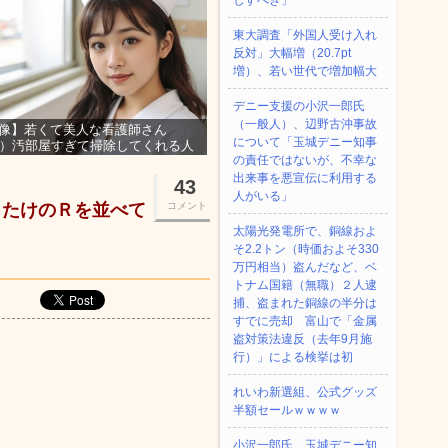
しすべき」
東大調査「外国人受け入れ
反対」大幅増（20.7pt
増）、若い世代で増加幅大
デニー支援の小沢一郎氏
（一般人）、辺野古沖事故
像】若くて美人な看護師さん
について「玉城デニー知事
3）汚部屋すぎて掃除してくれる人
の責任ではないが、不幸な
集ｗｗｗ
出来事を悪宣伝に利用する
43
人がいる」
ったけのＲを並べて
コメント
太陽光発電所で、銅線およ
そ2.2トン（時価およそ330
万円相当）盗んだなど、ベ
トナム国籍（無職）２人逮
捕、盗まれた銅線の半分は
すでに売却 富山で「金属
盗対策法違反（去年9月施
行）」による検挙は初
れいわ新選組、公式グッズ
半額セールｗｗｗｗ
小沢一郎氏、玉城デニー知