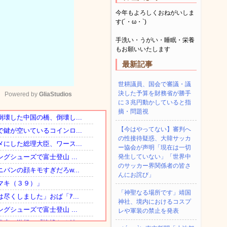
今年もよろしくおねがいしま
す(´・ω・`)
手洗い・うがい・睡眠・栄養
もお願いいたします
最新記事
世耕議員、国会で審議・議
決した予算を財務省が勝手
Powered by 
GliaStudios
に３兆円動かしていると指
摘・問題視
Mute
【今はやってない】審判へ
の性接待疑惑、大韓サッカ
ー協会が声明「現在は一切
発生していない」「世界中
のサッカー界関係者の皆さ
んにお詫び」
「神聖なる場所です」靖国
神社、境内におけるコスプ
レや軍装の禁止を発表