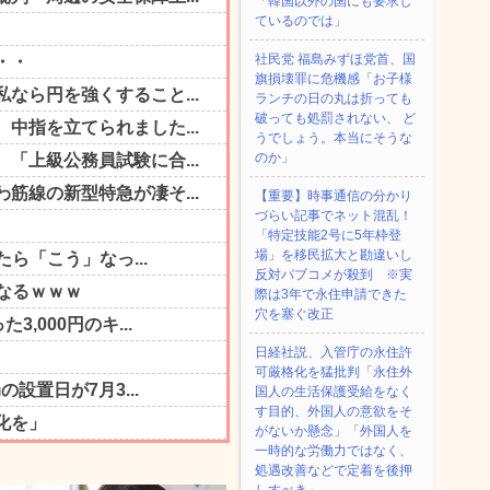
「韓国以外の国にも要求し
ているのでは」
社民党 福島みずほ党首、国
旗損壊罪に危機感「お子様
ランチの日の丸は折っても
破っても処罰されない、 ど
うでしょう。本当にそうな
のか」
【重要】時事通信の分かり
づらい記事でネット混乱！
「特定技能2号に5年枠登
場」を移民拡大と勘違いし
反対パブコメが殺到 ※実
際は3年で永住申請できた
穴を塞ぐ改正
日経社説、入管庁の永住許
可厳格化を猛批判「永住外
国人の生活保護受給をなく
す目的、外国人の意欲をそ
がないか懸念」「外国人を
一時的な労働力ではなく、
処遇改善などで定着を後押