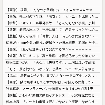
【画像】 福岡、こんなのが普通に走ってるｗｗｗｗｗｗｗｗｗｗｗｗｗｗｗｗ
【画像】井上和の下半身、「着衣」と「ビキニ」を比較した結果wwwwww
【衝撃】イオンモール爆発事故、『とんでもない事実』が判明してしまう・・・・・・
【速報】病院の屋上で「死神に扮して」患者をじっと見つめていた男性を逮捕
【悲報】後ろから岸田「為替介入は一時しのぎに過ぎない（キリッ」
韓国Webtoon企業の最後の牙城だった日本市場、韓国の自慢の種だった某アプリが遂に……
【画像】日産が社運をかけて発売するSUVｗｗｗｗｗｗｗ
【速報】農家、キレる「高市総理には愛想尽かした今年でやめるぞ」コメ売値は生産原価の半分以下、肥料代や燃料代は高騰
指摘に部下怒り 「あなたは失格です」。上司は泣いて辞職
「もう二度と使わないからな」と某カーシェアの広告を信じた人が絶叫、船が遅れたからバスが無くなって困ってたりこの看板が…
【流出】 清楚系女子大生、裏でこんなハードコアセ○クスしてたとか嘘だろ…（動画あり）
【画像】 隣で居眠りしてる女のお○ぱいが控えめに言ってデカいｗｗｗ
秋元真夏、ノーブラノーパンを披露ｗｗタオル1枚で隠す姿がほぼA●女優・・
【朗報】かわいい動物の動画がストレス・不安の軽減になる可能性。英大学の研究で実証
熊本地震、「九州自動車道は混んでない」と実況しながら被災地へ向かう有名アナなどに批判殺到 全国紙記者「最新の状況をいち早く伝えることは報道機関としての責務」「情報を取り上げることには大きな意義がある」