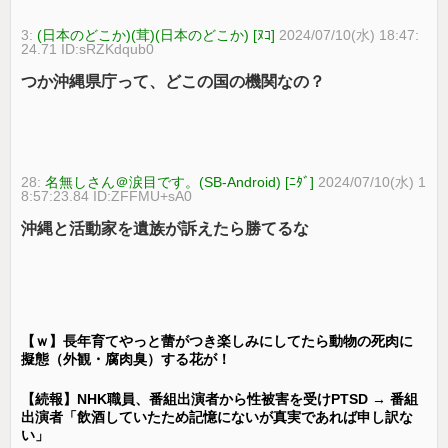
3:
(日本のどこか)(茸)(日本のどこか) [ﾇｺ]
2024/07/10(水) 18:47:
24.71 ID:sRZKdqub0
つか沖縄県庁って、どこの国の機関なの？
28:
名無しさん＠涙目です。(SB-Android) [ﾆﾀﾞ]
2024/07/10(水) 1
8:57:23.84 ID:ZFFMU+sA0
沖縄と活動家を遺族が訴えたら勝てるな
【ｗ】長年育てやっと蕾がつき楽しみにしてたら動物の死肉に
擬態（外観・腐肉臭）する花が！
【続報】NHK職員、番組出演者から性被害を受けPTSD → 番組
出演者「飲酒していたため記憶にないが真実であれば申し訳な
い」