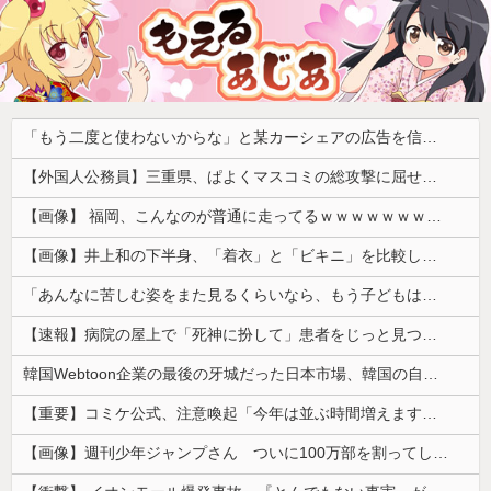
「もう二度と使わないからな」と某カーシェアの広告を信じた人が絶叫、船が遅れたからバスが無くなって困ってたりこの看板が…
【外国人公務員】三重県、ぱよくマスコミの総攻撃に屈せず！「県民対象アンケート『外国人の職員採用を続けるべきか』は差別に該当しない」結果を公表する方針
【画像】 福岡、こんなのが普通に走ってるｗｗｗｗｗｗｗｗｗｗｗｗｗｗｗｗ
【画像】井上和の下半身、「着衣」と「ビキニ」を比較した結果wwwwww
「あんなに苦しむ姿をまた見るくらいなら、もう子どもはいらない」跡継ぎのために離婚までした皇帝が、難産の場で下した命令
【速報】病院の屋上で「死神に扮して」患者をじっと見つめていた男性を逮捕
韓国Webtoon企業の最後の牙城だった日本市場、韓国の自慢の種だった某アプリが遂に……
【重要】コミケ公式、注意喚起「今年は並ぶ時間増えます。移動距離も伸びます。」
【画像】週刊少年ジャンプさん ついに100万部を割ってしまう。何故ジャンプは読まれなくなったのか