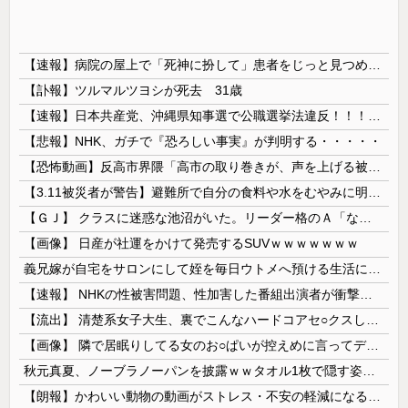
【速報】病院の屋上で「死神に扮して」患者をじっと見つめていた男性を逮捕
【訃報】ツルマルツヨシが死去 31歳
【速報】日本共産党、沖縄県知事選で公職選挙法違反！！！ 110番通報されても辞全くめない件
【悲報】NHK、ガチで『恐ろしい事実』が判明する・・・・・
【恐怖動画】反高市界隈「高市の取り巻きが、声を上げる被災地のおばちゃんに詰め寄ってるぅ！」→よく聞くと何やらヤバいことを言っていると話題に…
【3.11被災者が警告】避難所で自分の食料や水をむやみに明かしてはいけない理由
【ＧＪ】 クラスに迷惑な池沼がいた。リーダー格のＡ「なんで支援学級に入れないんですか？」先生「背の高い低いと同じで、これも個性なの！差別は...
【画像】 日産が社運をかけて発売するSUVｗｗｗｗｗｗｗ
義兄嫁が自宅をサロンにして姪を毎日ウトメへ預ける生活に。数年後、そのツケが一気に回ってきて…
【速報】 NHKの性被害問題、性加害した番組出演者が衝撃告白！
【流出】 清楚系女子大生、裏でこんなハードコアセ○クスしてたとか嘘だろ…（動画あり）
【画像】 隣で居眠りしてる女のお○ぱいが控えめに言ってデカいｗｗｗ
秋元真夏、ノーブラノーパンを披露ｗｗタオル1枚で隠す姿がほぼA●女優・・
【朗報】かわいい動物の動画がストレス・不安の軽減になる可能性。英大学の研究で実証