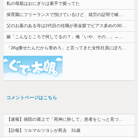
私の母親はおにぎりは素手で握ってた
保育園にフリーランスで預けているけど、就労の証明で確定申告の写しを求められた。これおかしくない？
父のお墓のある寺は2代目の住職が茶金髪でピアス多めの30代チャラ男
嫁「こんなところで何してるの？」俺「いや、その…」→ウワキ相手と一緒のところを見られ、最悪の修羅場になって…
「2Kg痩せたんだから誉めろ」と言ってきた女性社員にぽろっと本音を言ったら女性陣に「土下座して謝れ」と詰め寄られた。俺が悪いのか？
コメントページはこちら
【速報】病院の屋上で「死神に扮して」患者をじっと見つめていた男性を逮捕
【訃報】ツルマルツヨシが死去 31歳