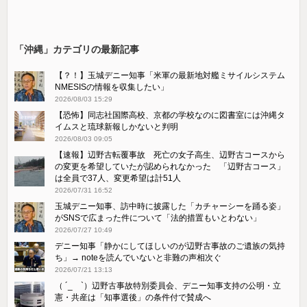
「沖縄」カテゴリの最新記事
【？！】玉城デニー知事「米軍の最新地対艦ミサイルシステム
NMESISの情報を収集したい」
2026/08/03 15:29
【恐怖】同志社国際高校、京都の学校なのに図書室には沖縄タ
イムスと琉球新報しかないと判明
2026/08/03 09:05
【速報】辺野古転覆事故 死亡の女子高生、辺野古コースから
の変更を希望していたが認められなかった 「辺野古コース」
は全員で37人、変更希望は計51人
2026/07/31 16:52
玉城デニー知事、訪中時に披露した「カチャーシーを踊る姿」
がSNSで広まった件について「法的措置もいとわない」
2026/07/27 10:49
デニー知事「静かにしてほしいのが辺野古事故のご遺族の気持
ち」→ noteを読んでいないと非難の声相次ぐ
2026/07/21 13:13
（ ´_ゝ`）辺野古事故特別委員会、デニー知事支持の公明・立
憲・共産は「知事選後」の条件付で賛成へ