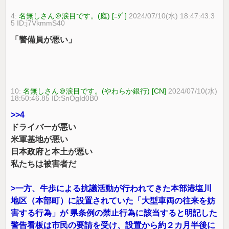
4:
名無しさん＠涙目です。(庭) [ﾆﾀﾞ]
2024/07/10(水) 18:47:43.3
5 ID:j7VkmmS40
「警備員が悪い」
10:
名無しさん＠涙目です。(やわらか銀行) [CN]
2024/07/10(水)
18:50:46.85 ID:SnOgId0B0
>>4
ドライバーが悪い
米軍基地が悪い
日本政府と本土が悪い
私たちは被害者だ
>一方、牛歩による抗議活動が行われてきた本部港塩川
地区（本部町）に設置されていた「大型車両の往来を妨
害する行為」が 県条例の禁止行為に該当すると明記した
警告看板は市民の要請を受け、設置から約２カ月半後に