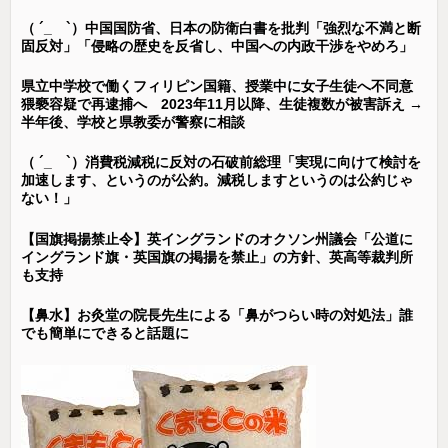
（ ´_ゝ`）中国国防省、日本の防衛白書を批判「強烈な不満と断
固反対」「侵略の歴史を反省し、中国への内政干渉をやめろ」
県立中学校で働くフィリピン国籍、授業中に女子生徒へ不同意
猥褻容疑で再逮捕へ 2023年11月以降、生徒複数が被害訴え →
半年後、学校と県教委が警察に相談
（ ´_ゝ`）消費税減税に反対の石破前総理「実現に向けて検討を
加速します、というのが公約。減税しますというのは公約じゃ
ない！」
【国旗掲揚禁止令】英イングランドのオクソン州議会「公道に
イングランド旗・英国旗の掲揚を禁止」の方針、英高等裁判所
も支持
【鼻水】お灸堂の院長先生による「鼻がつらい時の対処法」誰
でも簡単にできると話題に