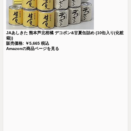
JAあしきた 熊本芦北柑橘 デコポン&甘夏缶詰め (10缶入り(化粧
箱))
販売価格: ￥5,665 税込
Amazonの商品ページを見る