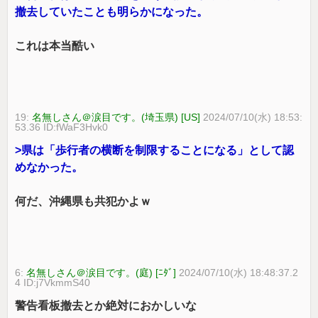
撤去していたことも明らかになった。
これは本当酷い
19:
名無しさん＠涙目です。(埼玉県) [US]
2024/07/10(水) 18:53:
53.36 ID:fWaF3Hvk0
>県は「歩行者の横断を制限することになる」として認
めなかった。
何だ、沖縄県も共犯かよｗ
6:
名無しさん＠涙目です。(庭) [ﾆﾀﾞ]
2024/07/10(水) 18:48:37.2
4 ID:j7VkmmS40
警告看板撤去とか絶対におかしいな