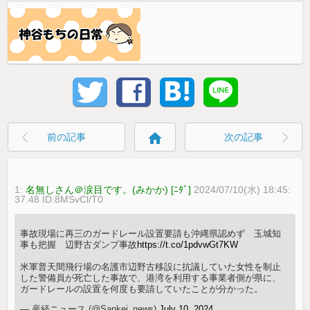
home
前の記事
次の記事
1:
名無しさん＠涙目です。(みかか) [ﾆﾀﾞ]
2024/07/10(水) 18:45:
37.48 ID:8MSvCl/T0
事故現場に再三のガードレール設置要請も沖縄県認めず 玉城知
事も把握 辺野古ダンプ事故
https://t.co/1pdvwGt7KW
米軍普天間飛行場の名護市辺野古移設に抗議していた女性を制止
した警備員が死亡した事故で、港湾を利用する事業者側が県に、
ガードレールの設置を何度も要請していたことが分かった。
— 産経ニュース (@Sankei_news)
July 10, 2024