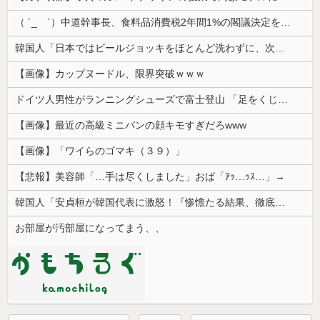
（ ´_ゝ`）中道幹事長、食料品消費税2年間1%の閣議決定を批判 → 記者「中道改革連合は食料品消費税ゼロを公約に掲げていたが？」→ 階猛氏「
韓国人「日本ではビールジョッキをほとんど洗わずに、次の客に出すんだ！ これが証拠の映像だ!!」……あー、なるほどですねー。韓国には「アレ」がないんだ？
【画像】カップヌードル、限界突破ｗｗｗ
ドイツ人男性がランニングシューズで富士登山 「足をくじいて動けない」
【画像】最近の高級ミニバンの顔キモすぎだろwww
【画像】「ワイらのゴマキ（３９）」
【悲報】美容師「…手は尽くしました」おば「ｱｯ…ｯｽ…」→
韓国人「安貞桓が韓国代表に激怒！『惨憺たる結果、徹底的な刷新が必要だ』と監督や協会を痛烈批判」
お部屋が汚部屋になってまう、、