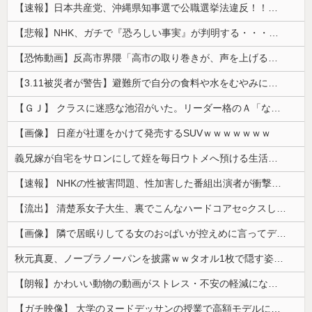
【速報】日本共産党、沖縄県知事選で公職選挙法違反！！！ 110番通報されても辞全くめない件
【悲報】NHK、ガチで『恐ろしい事実』が判明する・・・・・
【恐怖動画】反高市界隈「高市の取り巻きが、声を上げる被災地のおばちゃんに詰め寄ってるぅ！」→よく聞くと何やらヤバいことを言っていると話題に…
【3.11被災者が警告】避難所で自分の食料や水をむやみに明かしてはいけない理由
【ＧＪ】 クラスに迷惑な池沼がいた。リーダー格のＡ「なんで支援学級に入れないんですか？」先生「背の高い低いと同じで、これも個性なの！差別は...
【画像】 日産が社運をかけて発売するSUVｗｗｗｗｗｗｗ
義兄嫁が自宅をサロンにして姪を毎日ウトメへ預ける生活に。数年後、そのツケが一気に回ってきて…
【速報】 NHKの性被害問題、性加害した番組出演者が衝撃告白！
【流出】 清楚系女子大生、裏でこんなハードコアセ○クスしてたとか嘘だろ…（動画あり）
【画像】 隣で居眠りしてる女のお○ぱいが控えめに言ってデカいｗｗｗ
秋元真夏、ノーブラノーパンを披露ｗｗタオル1枚で隠す姿がほぼA●女優・・
【朗報】かわいい動物の動画がストレス・不安の軽減になる可能性。英大学の研究で実証
【ガチ映像】 大学のヌードデッサンの授業で高額モデルに依頼したら○○○が凄すぎた動画、お前らの想像の20倍は凄い