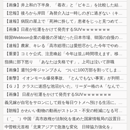
【画像】井上和の下半身、「着衣」と「ビキニ」を比較した結果wwwwww
【悲報】後ろから岸田「為替介入は一時しのぎに過ぎない（キリッ」
【速報】病院の屋上で「死神に扮して」患者をじっと見つめていた男性を逮捕
【画像】日産が社運をかけて発売するSUVｗｗｗｗｗｗｗ
韓国Webtoon企業の最後の牙城だった日本市場、韓国の自慢の種だった...
【速報】農家、キレる「高市総理には愛想尽かした今年でやめるぞ」コメ売値...
【重要】コミケ公式、注意喚起「今年は並ぶ時間増えます。移動距離も伸びま...
指摘に部下怒り 「あなたは失格です」。上司は泣いて辞職
【画像】週刊少年ジャンプさん ついに100万部を割ってしまう。何故ジャ...
【衝撃】 イオンモール爆発事故、『とんでもない事実』が判明してしまう・...
【ＧＪ】 クラスに迷惑な池沼がいた。リーダー格のＡ「なんで支援学級に入...
【画像】 日産が社運をかけて発売するSUVｗｗｗｗｗｗｗ
義兄嫁が自宅をサロンにして姪を毎日ウトメへ預ける生活に。数年後、そのツ...
【朗報】かわいい動物の動画がストレス・不安の軽減になる可能性。英大学の...
（ ´_ゝ`）中国「高市政権が法制化を進めた国家情報局の設置日が7月3...
中曽根元首相「北東アジアで急激な変化 日韓協力強化を」