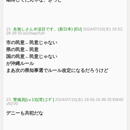
15:
名無しさん＠涙目です。(新日本) [EU]
2024/07/10(水) 18:52:
28.39 ID:w1t3wpVU0
市の民意←民意じゃない
県の民意←民意
国の民意←民意じゃない
が沖縄ルール
まあ次の県知事選でルール改定になるだろうけど
23:
警備員[Lv.13](茸) [ﾆﾀﾞ]
2024/07/10(水) 18:56:16.96 ID:EM40
v9ZV0
デニーも共犯だな