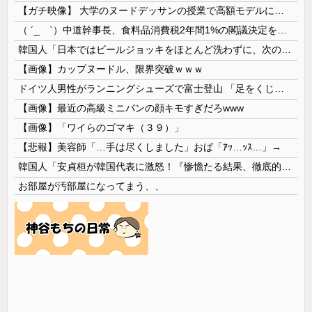
【ガチ映像】 大学のヌードデッサンの授業で高額モデルに依頼したら○○○が凄すぎた動画、お前らの想像の20倍は凄い
（ ´_ゝ`）中道幹事長、食料品消費税2年間1%の閣議決定を批判 → 記者「中道改革連合は食料品消費税ゼロを公約に掲げていたが？」→ 階猛氏「
韓国人「日本ではビールジョッキをほとんど洗わずに、次の客に出すんだ！ これが証拠の映像だ!!」……あー、なるほどですねー。韓国には「アレ」がないんだ？
【画像】カップヌードル、限界突破ｗｗｗ
ドイツ人男性がランニングシューズで富士登山 「足をくじいて動けない」
【画像】最近の高級ミニバンの顔キモすぎだろwww
【画像】「ワイらのゴマキ（３９）」
【悲報】美容師「…手は尽くしました」おば「ｱｯ…ｯｽ…」→
韓国人「安貞桓が韓国代表に激怒！『惨憺たる結果、徹底的な刷新が必要だ』と監督や協会を痛烈批判」
お部屋が汚部屋になってまう、、