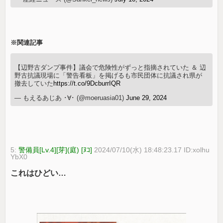
※関連記事
【辺野古ダンプ事件】議会で危険性がずっと指摘されていた ＆ 辺
野古抗議現場に「警告看板」を掲げるも市民団体に抗議され県が
撤去していた
https://t.co/9DcburrIQR
— もえるあじあ ･∀･ (@moeruasia01)
June 29, 2024
5:
警備員[Lv.4][芽](庭) [ﾇｺ]
2024/07/10(水) 18:48:23.17 ID:xolhu
YbX0
これはひどい…