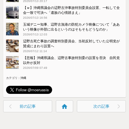
2026/07/13 20:17
【ｗ】沖縄県議会の辺野古沖事故特別委員会設置、一転して全
会一致で可決へ「遺族の心情踏まえ」
2026/07/13 16:56
玉城デニー知事、辺野古漁港の防犯カメラ映像について「ああ
いう映像が外部に出るというのはそもそもどうなのか」
2026/07/13 12:03
辺野古死亡事故の調査特別委員会、当初反対していた公明党が
賛成にまわり設置へ
2026/07/12 11:14
【悲報】沖縄県議会、辺野古事故特別委の設置を否決 自民党
以外が反対
2026/07/09 07:49
カテゴリ：
沖縄
home
前の記事
次の記事