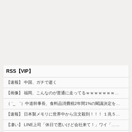
RSS【VIP】
【速報】 中国、ガチで逝く
【画像】 福岡、こんなのが普通に走ってるｗｗｗｗｗｗｗｗｗｗｗｗｗｗｗｗｗｗｗｗｗｗｗｗｗｗｗｗｗｗｗｗｗｗｗｗｗｗｗｗ
（ ´_ゝ`）中道幹事長、食料品消費税2年間1%の閣議決定を批判 → 記者「中道改革連合は食料品消費税ゼロを公約に掲げていたが？」→ 階猛氏「
【速報】 日本製メモリに世界中から注文殺到！！！ １兆５０００億円で工場増築へ
【凄い】 LINE上司「休日で悪いけど会社来て！」ワイ「…無視」上司「マジでヤバいから！」←その結果ｗｗｗｗｗ