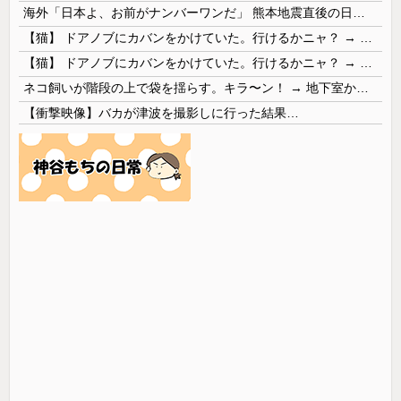
海外「日本よ、お前がナンバーワンだ」 熊本地震直後の日本の対応のスピードに世界が衝撃
【猫】 ドアノブにカバンをかけていた。行けるかニャ？ → 猫はこうなります…
【猫】 ドアノブにカバンをかけていた。行けるかニャ？ → 猫はこうなります…
ネコ飼いが階段の上で袋を揺らす。キラ〜ン！ → 地下室からヤツが現れる…
【衝撃映像】バカが津波を撮影しに行った結果…