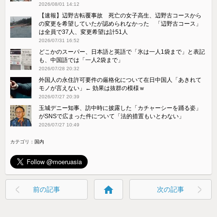
2026/08/01 14:12
【速報】辺野古転覆事故 死亡の女子高生、辺野古コースから
の変更を希望していたが認められなかった 「辺野古コース」
は全員で37人、変更希望は計51人
2026/07/31 16:52
どこかのスーパー、日本語と英語で「氷は一人1袋まで」と表記
も、中国語では「一人2袋まで」
2026/07/28 20:32
外国人の永住許可要件の厳格化について在日中国人「あきれて
モノが言えない」← 効果は抜群の模様ｗ
2026/07/27 20:39
玉城デニー知事、訪中時に披露した「カチャーシーを踊る姿」
がSNSで広まった件について「法的措置もいとわない」
2026/07/27 10:49
カテゴリ：
国内
home
前の記事
次の記事