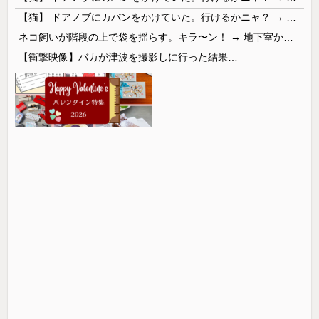
【猫】 ドアノブにカバンをかけていた。行けるかニャ？ → 猫はこうなります…
ネコ飼いが階段の上で袋を揺らす。キラ〜ン！ → 地下室からヤツが現れる…
【衝撃映像】バカが津波を撮影しに行った結果…