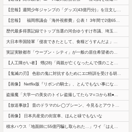
【悲報】週間少年ジャンプの「グッズ(43億円分)」を注文し全てキャンセルした女逮捕ｗｗｗｗｗｗｗｗ
【悲報】 福岡県議会「海外視察費」公表！ 3年間で2億6500万円ｗｗｗｗｗｗｗｗｗ
歴代最多得票記録でトップ当選の河合ゆうすけ市議、埼玉知事選（来年８月）に立候補表明！「埼玉県の外国人問題を解決するには、知事選で保守の政治家が立...
大日本帝国陸軍「侵攻できたとして、食糧どうすんだよ」大本営「現地調達」陸軍「え？」
実証実験都市「ウーブン・シティ」が一般の居住希望者の募集開始 すでにトヨタ関係者が居住
【人工障がい者】 甥(28)「両親が亡くなったんで僕のこと引き取ってほしいんですけど！」なんでいい年したヒキニートを引き取らなきゃいけないんだ...
【鬼滅の刃】 色欲の鬼に対抗するためにエ□特訓を受ける胡蝶しのぶ…！クールなしのぶが快楽に抗えず翻弄されちゃう…
【画像】 Netflix版『リボンの騎士』、とんでもない事になるｗｗｗｗｗ
盗撮魔「大学一の美女のトイレ盗撮してたらマ○コから精●出てきたんだが…」（動画あり）
【放送事故】 昔のドラマのレ◯プシーン、今見るとアウトすぎる・・・
【画像】 日本共産党の街宣車、ほんと碌でもないな
積水ハウス「地面師に55億円騙し取られた…」ワイ「はえーかわいそう…会社滅茶苦茶やろなぁ」