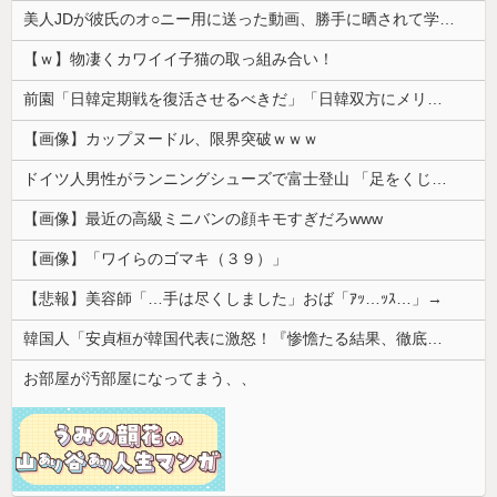
美人JDが彼氏のオ○ニー用に送った動画、勝手に晒されて学校中の”共有オカズ” にされる
【ｗ】物凄くカワイイ子猫の取っ組み合い！
前園「日韓定期戦を復活させるべきだ」「日韓双方にメリットがある」……日本へのメリットがなにもないんですが、それは
【画像】カップヌードル、限界突破ｗｗｗ
ドイツ人男性がランニングシューズで富士登山 「足をくじいて動けない」
【画像】最近の高級ミニバンの顔キモすぎだろwww
【画像】「ワイらのゴマキ（３９）」
【悲報】美容師「…手は尽くしました」おば「ｱｯ…ｯｽ…」→
韓国人「安貞桓が韓国代表に激怒！『惨憺たる結果、徹底的な刷新が必要だ』と監督や協会を痛烈批判」
お部屋が汚部屋になってまう、、