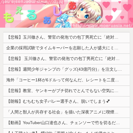
【悲報】玉川徹さん、警官の発泡での包丁男死亡に「絶対に死刑にならない罪なのに警察が死刑にした！」 → 元警官のマジレスがコチラ → ………
企業の採用試験でタイムキーパーを志願した人が盛大にミス、グループは険悪になりタイムアップとなったが……
【悲報】 玉川徹さん、警官の発泡での包丁男死亡に「絶対に死刑にならない罪なのに警察が死刑にした！」 → 元警官のマジレスがコチラ → ………
【悲報】週間少年ジャンプの「グッズ(43億円分)」を注文し全てキャンセルした女逮捕ｗｗｗｗｗｗｗｗ
海外「コーヒー1杯が6ドルって何なんだ、レシートを二度見した」値上げで買うのをやめたもの…
【悲報】教室、ヤンキーがブチ切れでとんでもない空気になるｗｗｗｗ
【朗報】むちむち女子バレー選手さん、脱いでしまう💕
「人間と獣人が共存する社会」を描いた深夜アニメに喫煙、違法薬物の連想シーンも…視聴者批判でBPO議論
【動画】YouTuber山口達也さん、チェンソーで竹を切るだけで600万再生ｗｗｗｗｗｗｗｗ