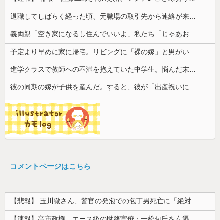
退職してしばらく経った頃、元職場の取引先から連絡が来た。話を聞くと納得できない内容で…
義両親「空き家になるし住んでいいよ」私たち「じゃあお言葉に甘えて…」→引っ越した途端、予想外の出来事が待っていて…
予定より早めに家に帰宅。リビングに「裸の嫁」と男がいた。まさかの不倫現場に遭遇...
進学クラスで教師への不満を抱えていた中学生。悩んだ末に取った行動が大人にも響くもので…
彼の同期の嫁が子供を産んだ。すると、彼が「出産祝いに人生ゲームをあげるんだ！」と話してきて...
コメントページはこちら
【悲報】 玉川徹さん、警官の発泡での包丁男死亡に「絶対に死刑にならない罪なのに警察が死刑にした！」 → 元警官のマジレスがコチラ → ………
【速報】高市政権、エース級の財務官僚・一松旬氏を左遷「彼は協力的でなかった」財務省の言いなりではないことが判明