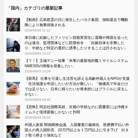
「国内」カテゴリの最新記事
【動画】広島慰霊の日に発生したパヨク集団、強制退去で機動
隊により無事排除される
2026/08/06 11:12
来日後に妊娠したフィリピン技能実習生に退職や帰国を迫った
のは違法、監理団体などに賠償命令 「妊娠自体を非難した
り、中絶など特定の選択に誘導したりすることは許されない」
2026/08/04 19:15
【？！】玉城デニー知事「米軍の最新地対艦ミサイルシステム
NMESISの情報を収集したい」
2026/08/03 15:29
【群馬】 仕事を引退し生活苦を訴える高齢外国人をNPOが支援
「生活保護を申請したいが方法が難しい」「物価高で年金だけ
では足りない。日本に残りたいが将来的にはブラジルに戻るし
かない」
2026/08/03 09:46
【恐怖】同志社国際高校、京都の学校なのに図書室には沖縄タ
イムスと琉球新報しかないと判明
2026/08/03 09:05
外国人政策 関係閣僚会議、入国審査の厳格化 医療費不払い外
国人の再入国拒否、20万円以上を１万円以上に引き下げ 白タ
ク取り締まり強化など