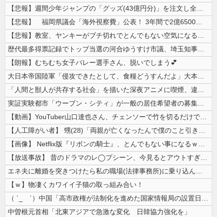
【悲報】週間少年ジャンプの「グッズ(43億円分)」を注文し全てキャンセ...
【悲報】 福岡県議会「海外視察費」公表！ 3年間で2億6500万円ｗ...
【悲報】教室、ヤンキーがブチ切れでとんでもない空気になるｗｗｗｗ
歴代最多得票記録でトップ当選の河合ゆうすけ市議、埼玉知事選（来年８月）...
【朗報】むちむち女子バレー選手さん、脱いでしまう💕
大日本帝国陸軍「侵攻できたとして、食糧どうすんだよ」大本営「現地調達」...
「人間と獣人が共存する社会」を描いた深夜アニメに喫煙、違法薬物の連想シ...
実証実験都市「ウーブン・シティ」が一般の居住希望者の募集開始 すでにト...
【動画】YouTuber山口達也さん、チェンソーで竹を切るだけで600...
【人工障がい者】 甥(28)「両親が亡くなったんで僕のこと引き取ってほ...
【画像】 Netflix版『リボンの騎士』、とんでもない事になるｗｗｗ...
【放送事故】 昔のドラマのレ◯プシーン、今見るとアウトすぎる・・・
エネ夫に離婚を突きつけたら私の職場(法律事務所)に乗り込んできた 堂々...
【ｗ】物凄くカワイイ子猫の取っ組み合い！
（ ´_ゝ`）中国「高市政権が法制化を進めた国家情報局の設置日が7月3...
中曽根元首相「北東アジアで急激な変化 日韓協力強化を」