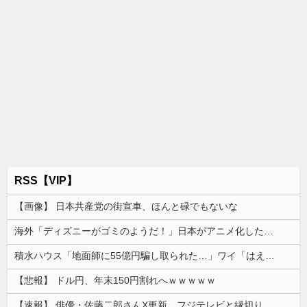
RSS【VIP】
【画像】 日本共産党の街宣車、ほんと碌でもないな
海外「ディズニーがゴミのようだ！」日本がアニメ化した米人気SF作品に絶賛の声が殺到中
積水ハウス「地面師に55億円騙し取られた…」ワイ「はえーかわいそう…会社滅茶苦茶やろなぁ」
【悲報】 ドル円、年末150円割れへｗｗｗｗｗ
【速報】 俳優・佐藤二郎さんX更新、フジテレビと縁切り宣言「僕のところは全てカットしてほしい、僕は心から、もうフジとは関わりたくないです」