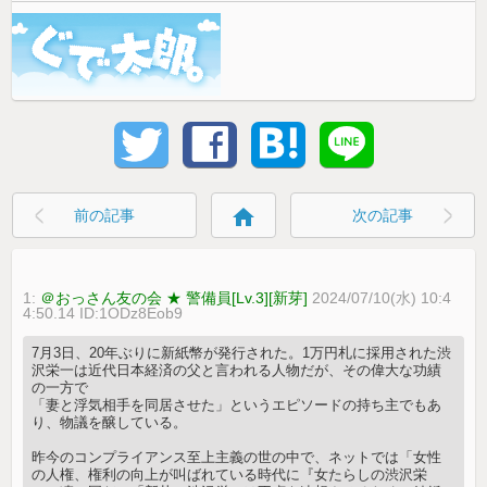
home
前の記事
次の記事
1:
＠おっさん友の会 ★ 警備員[Lv.3][新芽]
2024/07/10(水) 10:4
4:50.14 ID:1ODz8Eob9
7月3日、20年ぶりに新紙幣が発行された。1万円札に採用された渋
沢栄一は近代日本経済の父と言われる人物だが、その偉大な功績
の一方で
「妻と浮気相手を同居させた」というエピソードの持ち主でもあ
り、物議を醸している。
昨今のコンプライアンス至上主義の世の中で、ネットでは「女性
の人権、権利の向上が叫ばれている時代に『女たらしの渋沢栄