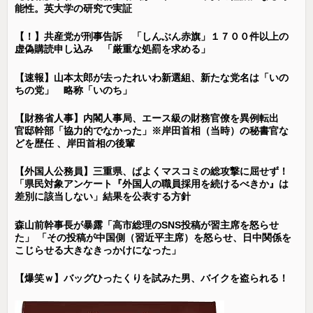
能性。英大学の研究で実証
【！】共産党が刑事告訴 「しんぶん赤旗」１７００件以上の
虚偽購読申し込み 「厳重な処罰を求める」
【速報】山本太郎が去ったれいわ新選組、新たな党名は「いの
ちの党」 略称「いのち」
【財務省人事】内閣人事局、エース級の財務官僚を異例転出
官邸幹部「協力的でなかった」※岸田首相（当時）の秘書官な
どを歴任 、岸田首相の後輩
【外国人公務員】三重県、ぱよくマスコミの総攻撃に屈せず！
「県民対象アンケート『外国人の職員採用を続けるべきか』は
差別に該当しない」結果を公表する方針
森山前幹事長が暴露「高市総理のSNS投稿が習主席を怒らせ
た」 「その投稿が中国側（習近平主席）を怒らせ、日中関係を
こじらせる大きなきっかけになった」
【爆笑ｗ】バッグひったくりを試みた男、バイクを盗られる！