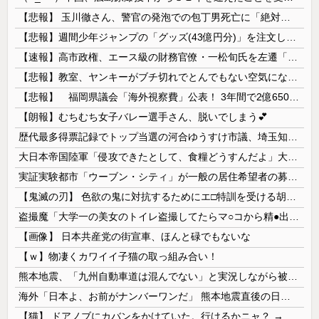
【悲報】 玉川徹さん、警官の発泡での包丁男死亡に「絶対に死刑にならない罪なのに警察が死刑にした！」 → 元警官のマジレスがコチラ → ………
【悲報】週間少年ジャンプの「グッズ(43億円分)」を注文し全てキャンセルした女逮捕ｗｗｗｗｗｗｗｗ
【速報】高市政権、エース級の財務官僚・一松旬氏を左遷「彼は協力的でなかった」財務省の言いなりではないことが判明
【悲報】教室、ヤンキーがブチ切れでとんでもない空気になるｗｗｗｗ
【悲報】 福岡県議会「海外視察費」公表！ 3年間で2億6500万円ｗｗｗｗｗｗｗｗｗ
【朗報】むちむち女子バレー選手さん、脱いでしまう💕
歴代最多得票記録でトップ当選の河合ゆうすけ市議、埼玉知事選（来年８月）に立候補表明！「埼玉県の外国人問題を解決するには、知事選で保守の政治家が立...
大日本帝国陸軍「侵攻できたとして、食糧どうすんだよ」大本営「現地調達」陸軍「え？」
実証実験都市「ウーブン・シティ」が一般の居住希望者の募集開始 すでにトヨタ関係者が居住
【鬼滅の刃】 色欲の鬼に対抗するためにエ□特訓を受ける胡蝶しのぶ…！クールなしのぶが快楽に抗えず翻弄されちゃう…
盗撮魔「大学一の美女のトイレ盗撮してたらマ○コから精●出てきたんだが…」（動画あり）
【画像】 日本共産党の街宣車、ほんと碌でもないな
【ｗ】物凄くカワイイ子猫の取っ組み合い！
熊本地震、「九州自動車道は混んでない」と実況しながら被災地へ向かう有名アナなどに批判殺到 全国紙記者「最新の状況をいち早く伝えることは報道機関としての責務」「情報を取り上げることには大きな意義がある」
海外「日本よ、お前がナンバーワンだ」 熊本地震直後の日本の対応のスピードに世界が衝撃
【猫】 ドアノブにカバンをかけていた。行けるかニャ？ → 猫はこうなります…