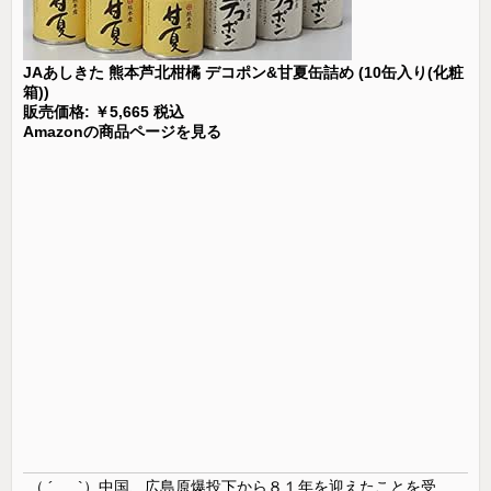
JAあしきた 熊本芦北柑橘 デコポン&甘夏缶詰め (10缶入り(化粧
箱))
販売価格: ￥5,665 税込
Amazonの商品ページを見る
（ ´_ゝ`）中国、広島原爆投下から８１年を迎えたことを受け「日本は原爆被害者の立場で同情を買おうとするのを止めろ」