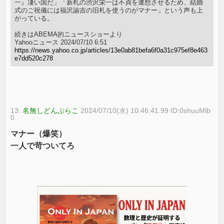
一』凄い国だ」「新札の渋沢栄一は不貞を連想させるため、結婚
式のご祝儀には福沢諭吉の旧札を使うのがマナー」という声も上
がっている。
続きはABEMA的ニュースショーより
Yahooニュース 2024/07/10 6:51
https://news.yahoo.co.jp/articles/13e0ab81befa6f0a31c975ef8e463
e7dd520c278
13:
名無しどんぶらこ
2024/07/10(水) 10:46:41.99 ID:0shuuMlb
0
マナー（爆笑）
一人で苛ついてろ