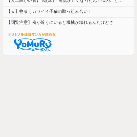
【人工障がい者】 甥(28)「両親が亡くなったんで僕のこと引き取ってほしいんですけど！」なんでいい年したヒキニートを引き取らなきゃいけないんだ...
【ｗ】物凄くカワイイ子猫の取っ組み合い！
【閲覧注意】俺が近くにいると機械が壊れるんだけどさ