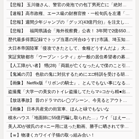
【悲報】 玉川徹さん、警官の発泡での包丁男死亡に「絶対に死刑にならない罪なのに警察が死刑にした！」 → 元警官のマジレスがコチラ → ………
【速報】高市政権、エース級の財務官僚・一松旬氏を左遷「彼は協力的でなかった」財務省の言いなりではないことが判明
【悲報】週間少年ジャンプの「グッズ(43億円分)」を注文し全てキャンセルした女逮捕ｗｗｗｗｗｗｗｗ
【悲報】 福岡県議会「海外視察費」公表！ 3年間で2億6500万円ｗｗｗｗｗｗｗｗｗ
歴代最多得票記録でトップ当選の河合ゆうすけ市議、埼玉知事選（来年８月）に立候補表明！「埼玉県の外国人問題を解決するには、知事選で保守の政治家が立...
大日本帝国陸軍「侵攻できたとして、食糧どうすんだよ」大本営「現地調達」陸軍「え？」
実証実験都市「ウーブン・シティ」が一般の居住希望者の募集開始 すでにトヨタ関係者が居住
【人工障がい者】 甥(28)「両親が亡くなったんで僕のこと引き取ってほしいんですけど！」なんでいい年したヒキニートを引き取らなきゃいけないんだ...
【鬼滅の刃】 色欲の鬼に対抗するためにエ□特訓を受ける胡蝶しのぶ…！クールなしのぶが快楽に抗えず翻弄されちゃう…
【画像】 Netflix版『リボンの騎士』、とんでもない事になるｗｗｗｗｗ
盗撮魔「大学一の美女のトイレ盗撮してたらマ○コから精●出てきたんだが…」（動画あり）
【放送事故】 昔のドラマのレ◯プシーン、今見るとアウトすぎる・・・
【画像】 日本共産党の街宣車、ほんと碌でもないな
積水ハウス「地面師に55億円騙し取られた…」ワイ「はえーかわいそう…会社滅茶苦茶やろなぁ」
美人JDが彼氏のオ○ニー用に送った動画、勝手に晒されて学校中の”共有オカズ” にされる
【ｗ】物凄くカワイイ子猫の取っ組み合い！