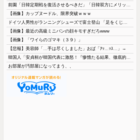
前園「日韓定期戦を復活させるべきだ」「日韓双方にメリットがある」……日本へのメリットがなにもないんですが、それは
【画像】カップヌードル、限界突破ｗｗｗ
ドイツ人男性がランニングシューズで富士登山 「足をくじいて動けない」
【画像】最近の高級ミニバンの顔キモすぎだろwww
【画像】「ワイらのゴマキ（３９）」
【悲報】美容師「…手は尽くしました」おば「ｱｯ…ｯｽ…」→
韓国人「安貞桓が韓国代表に激怒！『惨憺たる結果、徹底的な刷新が必要だ』と監督や協会を痛烈批判」
お部屋が汚部屋になってまう、、