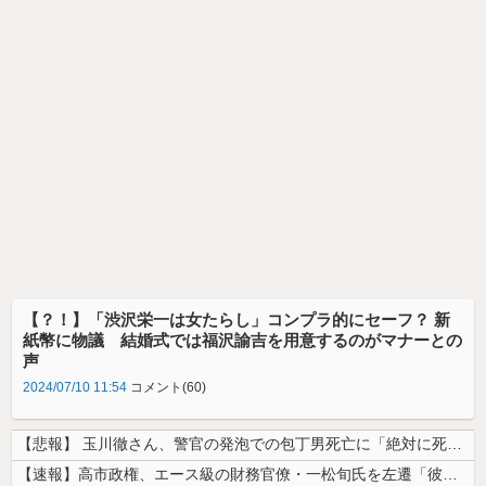
【？！】「渋沢栄一は女たらし」コンプラ的にセーフ？ 新
紙幣に物議 結婚式では福沢諭吉を用意するのがマナーとの
声
2024/07/10 11:54
コメント(60)
【悲報】 玉川徹さん、警官の発泡での包丁男死亡に「絶対に死刑にならない...
【速報】高市政権、エース級の財務官僚・一松旬氏を左遷「彼は協力的でなか...