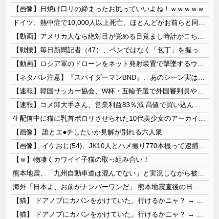
【画像】日焼け口リの締まったお尻っていいよね！ｗｗｗｗｗ
ドイツ、熱中症で10,000人以上死亡、ほとんどがお前らと同年代で若者は元気💪
【動画】アメリカ人なら絶対目が覚める目覚まし時計がこちらｗｗｗｗｗ
【戦慄】毎日新聞記者（47）、ペンではなく「包丁」を握ってしまった結果・・・・・
【動画】ロシア軍のドローンをネット発射装置で撃墜するウクライナ。
【ネタバレ注意】『スパイダーマンBND』、あのシーン実は過去作のセルフカバーだった
【速報】韓国サッカー協会、W杯・五輪予選で外国審判員や監督官を性接待！！！！
【速報】コメ卸大手さん、営業利益83％減 高値で買い込んだ米が売れず「損切り祭り」開幕へ
生配信中に猫に乳首ポロリさせられた10代美少女のアーカイブ、500万再生越えｗｗｗ
【画像】 誰とエ●チしたいか見解が別れる六人衆
【画像】 イケおじ(54)、JK10人とハメ撮り770本撮って逮捕ｗｗｗｗｗｗｗ
【ｗ】物凄くカワイイ子猫の取っ組み合い！
熊本地震、「九州自動車道は混んでない」と実況しながら被災地へ向かう有名アナなどに批判殺到 全国紙記者「最新の状況をいち早く伝えることは報道機関としての責務」「情報を取り上げることには大きな意義がある」
海外「日本よ、お前がナンバーワンだ」 熊本地震直後の日本の対応のスピードに世界が衝撃
【猫】 ドアノブにカバンをかけていた。行けるかニャ？ → 猫はこうなります…
【猫】 ドアノブにカバンをかけていた。行けるかニャ？ → 猫はこうなります…