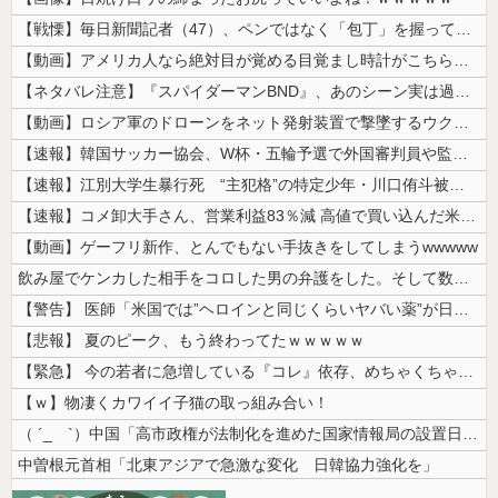
【戦慄】毎日新聞記者（47）、ペンではなく「包丁」を握ってしまった結果...
【動画】アメリカ人なら絶対目が覚める目覚まし時計がこちらｗｗｗｗｗ
【ネタバレ注意】『スパイダーマンBND』、あのシーン実は過去作のセルフ...
【動画】ロシア軍のドローンをネット発射装置で撃墜するウクライナ。
【速報】韓国サッカー協会、W杯・五輪予選で外国審判員や監督官を性接待！...
【速報】江別大学生暴行死 “主犯格”の特定少年・川口侑斗被告に「無期懲...
【速報】コメ卸大手さん、営業利益83％減 高値で買い込んだ米が売れず「...
【動画】ゲーフリ新作、とんでもない手抜きをしてしまうwwwww
飲み屋でケンカした相手をコロした男の弁護をした。そして数年後、因果応報...
【警告】 医師「米国では”ヘロインと同じくらいヤバい薬”が日本では平気...
【悲報】 夏のピーク、もう終わってたｗｗｗｗｗ
【緊急】 今の若者に急増している『コレ』依存、めちゃくちゃ深刻な模様w...
【ｗ】物凄くカワイイ子猫の取っ組み合い！
（ ´_ゝ`）中国「高市政権が法制化を進めた国家情報局の設置日が7月3...
中曽根元首相「北東アジアで急激な変化 日韓協力強化を」