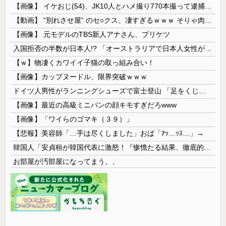
【画像】 イケおじ(54)、JK10人とハメ撮り770本撮って逮捕ｗｗｗｗｗｗｗ
【動画】 ”別れさせ屋” のセ○クス、凄すぎるｗｗｗ そりゃ肉便器に堕ちるわｗｗｗ
【画像】 元モデルのTBS新人アナさん、プリケツ
入国拒否の半数が日本人!? 「オーストラリアで日本人女性が売春」
【ｗ】物凄くカワイイ子猫の取っ組み合い！
【画像】カップヌードル、限界突破ｗｗｗ
ドイツ人男性がランニングシューズで富士登山 「足をくじいて動けない」
【画像】最近の高級ミニバンの顔キモすぎだろwww
【画像】「ワイらのゴマキ（３９）」
【悲報】美容師「…手は尽くしました」おば「ｱｯ…ｯｽ…」→
韓国人「安貞桓が韓国代表に激怒！『惨憺たる結果、徹底的な刷新が必要だ』と監督や協会を痛烈批判」
お部屋が汚部屋になってまう、、