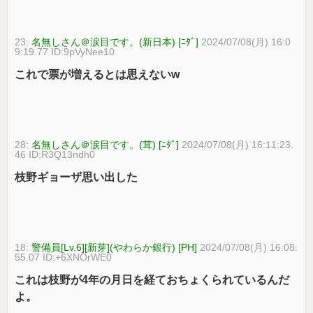
23:
名無しさん＠涙目です。(新日本) [ﾆﾀﾞ]
2024/07/08(月) 16:0
9:19.77 ID:9pVyNee10
これで票が増えるとは思えないw
28:
名無しさん＠涙目です。(茸) [ﾆﾀﾞ]
2024/07/08(月) 16:11:23.
46 ID:R3Q13ndh0
枝野ギョーザ思い出した
18:
警備員[Lv.6][新芽](やわらか銀行) [PH]
2024/07/08(月) 16:08:
55.07 ID:+6XNOrWE0
これは枝野が4年の月日を経ておちょくられているんだ
よ。