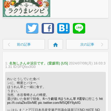
home
前の記事
次の記事
1:
名無しさん＠涙目です。(愛媛県) [US]
2024/07/08(月) 16:03:3
1.31 ID:0FQfzx3G0
れいとうしていた食パ
ンに、蜂蜜とバター。
ほうれん草と一緒に食す。
うまい。
当然、水谷養蜂さんの蜂蜜。
選び抜いた食材で朝食。
#ハラ劇場
#ほうれん草
#選挙に行こう
htt
ps://t.co/aZkoSlvNlE
pic.twitter.com/MSQBY6ykIG
— はら まこと🇵🇸日本共産党瀬戸市議会議員🇺🇦NO HATE NO