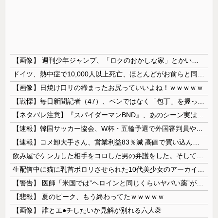
【画像】 週刊少年ジャンプ、「ロクのおかしな家」とかいう微妙な漫画を巻頭カラーにしたせいで100万部切る
ドイツ、熱中症で10,000人以上死亡、ほとんどがお前らと同年代で若者は元気💪
【画像】日焼け口リの締まったお尻っていいよね！ｗｗｗｗｗ
【戦慄】毎日新聞記者（47）、ペンではなく「包丁」を握ってしまった結果・・・・・
【ネタバレ注意】『スパイダーマンBND』、あのシーン実は過去作のセルフカバーだった
【速報】韓国サッカー協会、W杯・五輪予選で外国審判員や監督官を性接待！！！！
【速報】コメ卸大手さん、営業利益83％減 高値で買い込んだ米が売れず「損切り祭り」開幕へ
飲み屋でケンカした相手をコロした男の弁護をした。そして数年後、因果応報を思わせる出来事が…
生配信中に猫に乳首ポロリさせられた10代美少女のアーカイブ、500万再生越えｗｗｗ
【警告】 医師「米国では”ヘロインと同じくらいヤバい薬”が日本では平気で処方されてる」
【悲報】 夏のピーク、もう終わってたｗｗｗｗｗ
【画像】 誰とエ●チしたいか見解が別れる六人衆