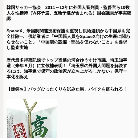
韓国サッカー協会 2011～12年に外国人審判員・監督官ら10数
人を性接待（W杯予選、五輪予選が含まれる）国会議員が事実確
認
SpaceX、米国防関連技術保護を重視し供給連鎖から中国系を完
全排除へ 供給業者に「中国籍人員をSpaceX向けの生産に関わ
らせないこと」「中国製の設備・部品を使わないこと」を要求
し監査実施
歴代最多得票記録でトップ当選の河合ゆうすけ市議、埼玉知事
選（来年８月）に立候補表明！「埼玉県の外国人問題を解決す
るには、知事選で保守の政治家が立ち上がるしかない」保守一
本化を訴え
【爆笑ｗ】バッグひったくりを試みた男、バイクを盗られる！