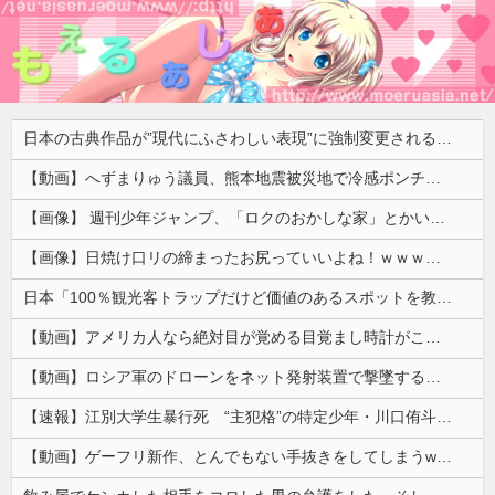
日本の古典作品が”現代にふさわしい表現”に強制変更される事態が進行中、今の価値観に照らせば……
【動画】へずまりゅう議員、熊本地震被災地で冷感ポンチョ配布 → 被災民の衝撃の反応がコチラ → ｗｗｗｗｗｗｗｗｗｗｗｗｗｗｗｗ
【画像】 週刊少年ジャンプ、「ロクのおかしな家」とかいう微妙な漫画を巻頭カラーにしたせいで100万部切る
【画像】日焼け口リの締まったお尻っていいよね！ｗｗｗｗｗ
日本「100％観光客トラップだけど価値のあるスポットを教えてほしい」
【動画】アメリカ人なら絶対目が覚める目覚まし時計がこちらｗｗｗｗｗ
【動画】ロシア軍のドローンをネット発射装置で撃墜するウクライナ。
【速報】江別大学生暴行死 “主犯格”の特定少年・川口侑斗被告に「無期懲役」の判決 当時17歳少年に「懲役30年」の判決
【動画】ゲーフリ新作、とんでもない手抜きをしてしまうwwwww