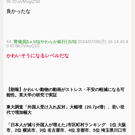
95 ID:nVMvgtZS0
良かったな
44:
警備員[Lv.16](やわらか銀行) [US]
2024/07/08(月) 16:14:45.4
0 ID:Bh7VmyQ10
かわいそうになるレベルだな
【朗報】かわいい動物の動画がストレス・不安の軽減になる可
能性。英大学の研究で実証
東大調査「外国人受け入れ反対」大幅増（20.7pt増）、若い世
代で増加幅大
「日本人が減り外国人が増えた｣市区町村ランキング 1位 大阪
市、2位 横浜市、3位 名古屋市、4位 京都市、5位 埼玉県川口市