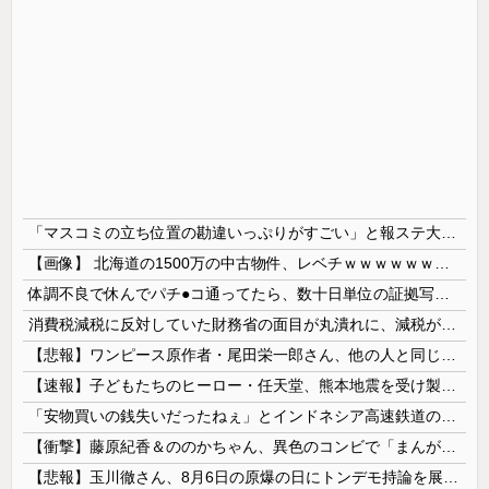
「マスコミの立ち位置の勘違いっぷりがすごい」と報ステ大越キャスターの台詞に視聴者絶句、高市とトランプを同列視させようという思惑がひしひしと
【画像】 北海道の1500万の中古物件、レベチｗｗｗｗｗｗｗｗｗｗｗｗｗｗｗｗｗｗｗｗ
体調不良で休んでパチ●コ通ってたら、数十日単位の証拠写真撮られて会社クビになった
消費税減税に反対していた財務省の面目が丸潰れに、減税が決まった途端に市場が動き出したが……
【悲報】ワンピース原作者・尾田栄一郎さん、他の人と同じ「漫画家」という肩書きに不満
【速報】子どもたちのヒーロー・任天堂、熊本地震を受け製品修理は無償対応（災害救助法適用地域） 義援金5000万円寄付
「安物買いの銭失いだったねぇ」とインドネシア高速鉄道の最終処分に日本側騒然、国家予算は使わないというと何が財源なんだ？
【衝撃】藤原紀香＆ののかちゃん、異色のコンビで「まんが日本昔ばなし」を舞台化してしまう
【悲報】玉川徹さん、8月6日の原爆の日にトンデモ持論を展開し物議… → ネット「それ、今日言うことなのか…？」ｗｗｗｗｗｗｗｗｗｗｗｗｗ