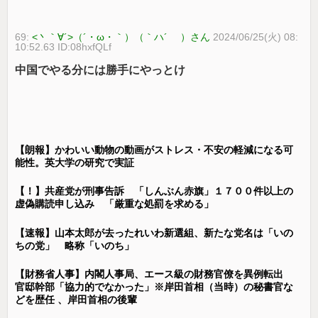
69:
<丶｀∀´>（´・ω・｀）（｀ハ´ ）さん
2024/06/25(火) 08:
10:52.63 ID:08hxfQLf
中国でやる分には勝手にやっとけ
【朗報】かわいい動物の動画がストレス・不安の軽減になる可
能性。英大学の研究で実証
【！】共産党が刑事告訴 「しんぶん赤旗」１７００件以上の
虚偽購読申し込み 「厳重な処罰を求める」
【速報】山本太郎が去ったれいわ新選組、新たな党名は「いの
ちの党」 略称「いのち」
【財務省人事】内閣人事局、エース級の財務官僚を異例転出
官邸幹部「協力的でなかった」※岸田首相（当時）の秘書官な
どを歴任 、岸田首相の後輩