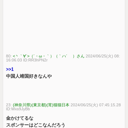
80:
<丶｀∀´>（´・ω・｀）（｀ハ´ ）さん
2024/06/25(火) 08:
16:06.03 ID:RR3hPN2r
>>1
中国人靖国好きなんや
23:
(神奈川県)(東京都)(茸)猫猫日本
2024/06/25(火) 07:45:15.28
ID:Wxs9JyBb
金かけてるな
スポンサーはどこなんだろう