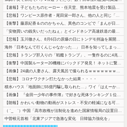
【速報】子どもたちのヒーロー・任天堂、熊本地震を受け製品修理は無償対応...
【悲報】ワンピース原作者・尾田栄一郎さん、他の人と同じ「漫画家」という...
【衝撃】藤原紀香＆ののかちゃん、異色のコンビで「まんが日本昔ばなし」を...
「安物買いの銭失いだったねぇ」とインドネシア高速鉄道の最終処分に日本側...
【悲報】玉川徹さん、8月6日の原爆の日にトンデモ持論を展開し物議… →...
海外「日本なんて行くんじゃなかった…」 日本を知ってしまったディズニー...
【悲報】トランプ肝入りの「戦艦トランプ」、一隻作るのに4兆円かかる模様...
【衝撃】中国製ルーター20機種にバックドア発見！ ネットに繋ぐだけで3...
【画像】24歳の人妻さん、露天風呂で撮られるｗｗｗｗｗｗｗｗｗｗｗｗ...
【悲報】 コロナワクチン打たなかった結果・・・・
積水ハウス「地面師に55億円騙し取られた…」ワイ「はえーかわいそう…会...
【画像】 『金田一少年の事件簿』で好きな死体ランキング１位がこちら！
【朗報】かわいい動物の動画がストレス・不安の軽減になる可能性。英大学の...
（ ´_ゝ`）中国「高市政権が法制化を進めた国家情報局の設置日が7月3...
中曽根元首相「北東アジアで急激な変化 日韓協力強化を」