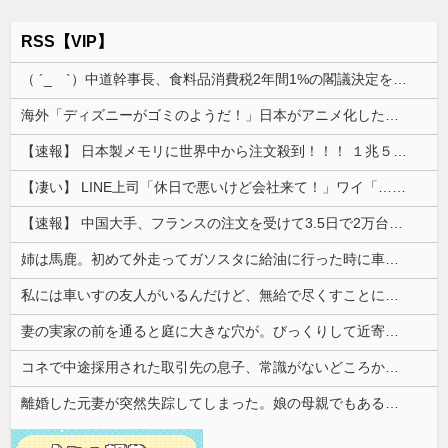
RSS【VIP】
（ ´_ゝ`）中道幹事長、食料品消費税2年間1%の閣議決定を批判 → 記者「中道改革連合は食料品消費税ゼロを公約に掲げていたが？」→ 階猛氏「
海外「ディズニーがゴミのようだ！」日本がアニメ化した米人気SF作品に絶賛の声が殺到中
【速報】 日本製メモリに世界中から注文殺到！！！ １兆５０００億円で工場増築へ
【凄い】 LINE上司「休日で悪いけど会社来て！」ワイ「…無視」上司「マジでヤバいから！」←その結果ｗｗｗｗｗ
【速報】 中国大手、フランスの注文を受けて3.5日で2万台のエアコンを製造し出荷完了「毎度アル♡」
姉は馬鹿。初めて外走ってガソスタに給油に行った時に車体やガラスにガソリンかけるレベルの馬鹿
私には車いすの友人がいるんだけど、無給で尽くすことに疲れてしまった。自分のええかっこしいで、自分が潰れそう
妻の実家の前を通ると庭に大きな穴が。びっくりして近寄ると穴の中に嫁がいて...
コネで中途採用された取引先の息子、常識がないどころかガチヤバい奴
離婚した元妻が突然失踪してしまった。娘の母親でもある相手だから放っておけず連絡を探すことに…