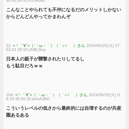
50:45.59 ID:FZhiiGkh
こんなことやられても不仲になるだのメリットしかない
からどんどんやってかまわんぞ
32:
<丶｀∀´>（´・ω・｀）（｀ハ´ ）さん
2024/06/25(火) 07:
52:01.09 ID:oNBL9ziy
日本人の親子が襲撃されたりしてるし
もう駄目だろｗｗ
104:
<丶｀∀´>（´・ω・｀）（｀ハ´ ）さん
2024/06/25(火) 0
8:29:35.60 ID:lmtvAJBO
こういうレベルの低さから最終的には自壊するのが共産
圏あるある