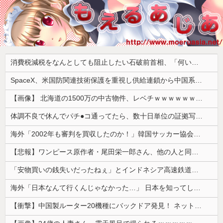
消費税減税をなんとしても阻止したい石破前首相、「何いってんのこいつ」と有権者をドン引きさせるよな屁理屈を……
SpaceX、米国防関連技術保護を重視し供給連鎖から中国系を完全排除へ 供給業者に「中国籍人員をSpaceX向けの生産に関わらせないこと」「中国製の設備・部品を使わないこと」を要求し監査実施
【画像】 北海道の1500万の中古物件、レベチｗｗｗｗｗｗｗｗｗｗｗｗｗｗｗｗｗｗｗｗ
体調不良で休んでパチ●コ通ってたら、数十日単位の証拠写真撮られて会社クビになった
海外「2002年も審判を買収したのか！」韓国サッカー協会による国際試合の審判買収が発覚し大騒ぎ！【海外の反応】
【悲報】ワンピース原作者・尾田栄一郎さん、他の人と同じ「漫画家」という肩書きに不満
「安物買いの銭失いだったねぇ」とインドネシア高速鉄道の最終処分に日本側騒然、国家予算は使わないというと何が財源なんだ？
海外「日本なんて行くんじゃなかった…」 日本を知ってしまったディズニー信者、帰国後『本家』に失望する事態に
【衝撃】中国製ルーター20機種にバックドア発見！ ネットに繋ぐだけで35秒ごとに中国のサーバーと通信