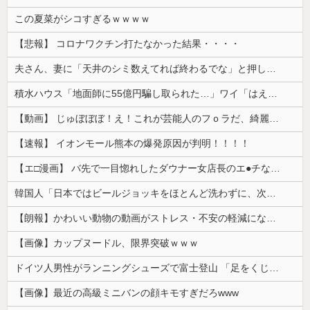
この夏菜がシコすぎるｗｗｗｗ
【悲報】 コロナワクチン打たなかった結果・・・・
夫さん、妻に「天井のシミ数えてれば終わるでな」と押し倒されて性行為 → 凄いことになるｗｗｗｗｗ
積水ハウス「地面師に55億円騙し取られた…」ワイ「はえーかわいそう…会社滅茶苦茶やろなぁ」→
【動画】 じゅぼぼぼ！え！これが芸能人のフｏラだ、綺麗な顔とお口でこんなことしているだ 笑
【速報】 イオンモール熊本の爆発原因が判明！！！！
【エ□漫画】 バ先で一目惚れしたダウナー女店長のエ●チなサービスで給料0円…！弱点チクビ責めでイカせまくってわからせる…！
韓国人「日本ではビールジョッキをほとんど洗わずに、次の客に出すんだ！ これが証拠の映像だ!!」……あー、なるほどですねー。韓国には「アレ」がないんだ？
【朗報】かわいい動物の動画がストレス・不安の軽減になる可能性。英大学の研究で実証
【画像】カップヌードル、限界突破ｗｗｗ
ドイツ人男性がランニングシューズで富士登山 「足をくじいて動けない」
【画像】最近の高級ミニバンの顔キモすぎだろwww