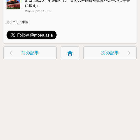
府は国際ルールを順守し、英国の中国資本企業を公平かつ平等
に扱え」
2026/07/17 16:52
カテゴリ：
中国
home
前の記事
次の記事