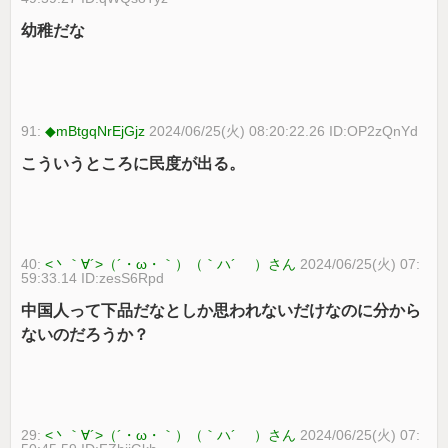
幼稚だな
91:
◆mBtgqNrEjGjz
2024/06/25(火) 08:20:22.26 ID:OP2zQnYd
こういうところに民度が出る。
40:
<丶｀∀´>（´・ω・｀）（｀ハ´ ）さん
2024/06/25(火) 07:
59:33.14 ID:zesS6Rpd
中国人って下品だなとしか思われないだけなのに分から
ないのだろうか？
29:
<丶｀∀´>（´・ω・｀）（｀ハ´ ）さん
2024/06/25(火) 07: