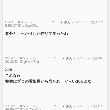
5:
<丶｀∀´>（´・ω・｀）（｀ハ´ ）さん
2024/06/25(火) 07:3
5:59.37 ID:df8ppO5w
意外としっかりした作りで笑ったわ
92:
<丶｀∀´>（´・ω・｀）（｀ハ´ ）さん
2024/06/25(火) 08:
20:38.51 ID:jbYrMBNr
>>5
これなw
警察はプロの看板屋から当たれ、ぐらいあるよな
27:
<丶｀∀´>（´・ω・｀）（｀ハ´ ）さん
2024/06/25(火) 07:
49:59.27 ID:qWQsoTyz