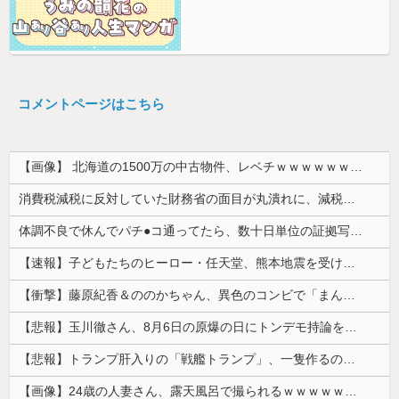
コメントページはこちら
【画像】 北海道の1500万の中古物件、レベチｗｗｗｗｗｗｗｗｗｗｗｗｗｗｗｗｗｗｗｗ
消費税減税に反対していた財務省の面目が丸潰れに、減税が決まった途端に市場が動き出したが……
体調不良で休んでパチ●コ通ってたら、数十日単位の証拠写真撮られて会社クビになった
【速報】子どもたちのヒーロー・任天堂、熊本地震を受け製品修理は無償対応（災害救助法適用地域） 義援金5000万円寄付
【衝撃】藤原紀香＆ののかちゃん、異色のコンビで「まんが日本昔ばなし」を舞台化してしまう
【悲報】玉川徹さん、8月6日の原爆の日にトンデモ持論を展開し物議… → ネット「それ、今日言うことなのか…？」ｗｗｗｗｗｗｗｗｗｗｗｗｗ
【悲報】トランプ肝入りの「戦艦トランプ」、一隻作るのに4兆円かかる模様wwwwwww
【画像】24歳の人妻さん、露天風呂で撮られるｗｗｗｗｗｗｗｗｗｗｗｗｗｗｗｗｗ