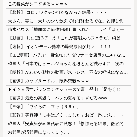
この夏菜がシコすぎるｗｗｗｗ
【悲報】 コロナワクチン打たなかった結果・・・・
夫さん、妻に「天井のシミ数えてれば終わるでな」と押し倒されて性行為 → 凄いことになるｗｗｗｗｗ
積水ハウス「地面師に55億円騙し取られた…」ワイ「はえーかわいそう…会社滅茶苦茶やろなぁ」→
【動画】 じゅぼぼぼ！え！これが芸能人のフｏラだ、綺麗な顔とお口でこんなことしているだ 笑
【速報】 イオンモール熊本の爆発原因が判明！！！！
【エ□漫画】 バ先で一目惚れしたダウナー女店長のエ●チなサービスで給料0円…！弱点チクビ責めでイカせまくってわからせる…！
韓国人「日本ではビールジョッキをほとんど洗わずに、次の客に出すんだ！ これが証拠の映像だ!!」……あー、なるほどですねー。韓国には「アレ」がないんだ？
【朗報】かわいい動物の動画がストレス・不安の軽減になる可能性。英大学の研究で実証
【画像】カップヌードル、限界突破ｗｗｗ
ドイツ人男性がランニングシューズで富士登山 「足をくじいて動けない」
【画像】最近の高級ミニバンの顔キモすぎだろwww
【画像】「ワイらのゴマキ（３９）」
【悲報】美容師「…手は尽くしました」おば「ｱｯ…ｯｽ…」→
韓国人「安貞桓が韓国代表に激怒！『惨憺たる結果、徹底的な刷新が必要だ』と監督や協会を痛烈批判」
お部屋が汚部屋になってまう、、