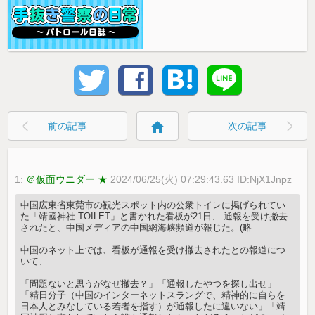
home
前の記事
次の記事
1:
＠仮面ウニダー ★
2024/06/25(火) 07:29:43.63 ID:NjX1Jnpz
中国広東省東莞市の観光スポット内の公衆トイレに掲げられてい
た「靖國神社 TOILET」と書かれた看板が21日、 通報を受け撤去
されたと、中国メディアの中国網海峡頻道が報じた。(略
中国のネット上では、看板が通報を受け撤去されたとの報道につ
いて、
「問題ないと思うがなぜ撤去？」「通報したやつを探し出せ」
「精日分子（中国のインターネットスラングで、精神的に自らを
日本人とみなしている若者を指す）が通報したに違いない」「靖