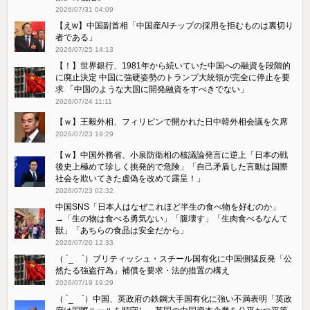
2026/07/31 04:09
【えw】中国副首相「中国産AIチップの採用を拒むものは裏切り
者である」
2026/07/25 14:13
【！】世界銀行、1981年から続いていた中国への融資を段階的
に廃止決定 中国に強硬姿勢のトランプ大統領が完全に停止を要
求 「中国のような大国に開発融資をすべきでない」
2026/07/24 11:11
【ｗ】王毅外相、フィリピンで開かれた日中韓外相会議を欠席
2026/07/23 19:29
【ｗ】中国外務省、小泉防衛相の核議論発言に逆上「日本の戦
後史上極めて珍しく挑発的で危険」「自己矛盾した言動は国際
社会を欺いてきた虚偽を改めて露呈！」
2026/07/23 02:32
中国SNS「日本人はなぜこれほど半生の食べ物を好むのか」
→「生の物は食べる勇気ない」「腹壊す」「生肉食べるなんて
獣」「あちらの食品は安全だから」
2026/07/20 12:33
（ ´_ゝ`）ブリティッシュ・スチール国有化に中国側猛反発「公
然たる強盗行為」補償を要求・法的措置の構え
2026/07/19 19:29
（ ´_ゝ`）中国、英政府の鉄鋼大手国有化に強い不満表明「英政