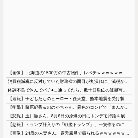
【画像】 北海道の1500万の中古物件、レベチｗｗｗｗｗｗｗｗｗｗｗｗｗｗｗｗｗｗｗｗ
消費税減税に反対していた財務省の面目が丸潰れに、減税が決まった途端に市場が動き出したが……
体調不良で休んでパチ●コ通ってたら、数十日単位の証拠写真撮られて会社クビになった
【速報】子どもたちのヒーロー・任天堂、熊本地震を受け製品修理は無償対応（災害救助法適用地域） 義援金5000万円寄付
【衝撃】藤原紀香＆ののかちゃん、異色のコンビで「まんが日本昔ばなし」を舞台化してしまう
【悲報】玉川徹さん、8月6日の原爆の日にトンデモ持論を展開し物議… → ネット「それ、今日言うことなのか…？」ｗｗｗｗｗｗｗｗｗｗｗｗｗ
【悲報】トランプ肝入りの「戦艦トランプ」、一隻作るのに4兆円かかる模様wwwwwww
【画像】24歳の人妻さん、露天風呂で撮られるｗｗｗｗｗｗｗｗｗｗｗｗｗｗｗｗｗ