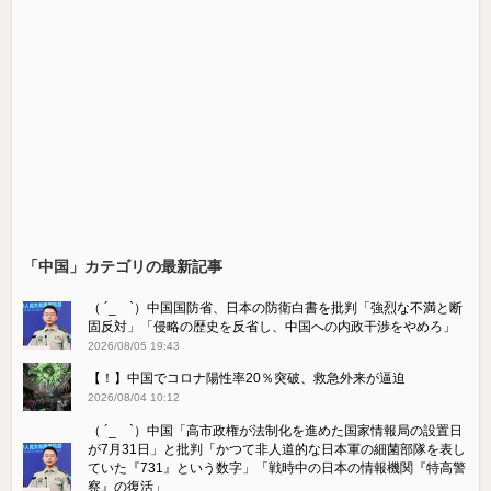
「中国」カテゴリの最新記事
（ ´_ゝ`）中国国防省、日本の防衛白書を批判「強烈な不満と断
固反対」「侵略の歴史を反省し、中国への内政干渉をやめろ」
2026/08/05 19:43
【！】中国でコロナ陽性率20％突破、救急外来が逼迫
2026/08/04 10:12
（ ´_ゝ`）中国「高市政権が法制化を進めた国家情報局の設置日
が7月31日」と批判「かつて非人道的な日本軍の細菌部隊を表し
ていた『731』という数字」「戦時中の日本の情報機関『特高警
察』の復活」