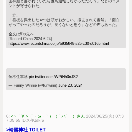
国神厠と書かれていたら誰も通報しなかっただろう」などのコメ
ントが寄せられた。
一方、
「看板を掲出したやつは頭がおかしい。撤去されて当然」「面白
がってやったのだろうが、良くないと思う」などの声もあった。
全文はﾘﾝｸ先へ
[Record China 2024.6.24]
https://www.recordchina.co.jp/b935849-s25-c30-d0165.html
煞不住車咯
pic.twitter.com/WPtNh0nJS2
— Funny Winnie (@funwinn)
June 23, 2024
6:
<丶｀∀´>（´・ω・｀）（｀ハ´ ）さん
2024/06/25(火) 07:3
7:05.65 ID:XPKtdkra
>靖國神社 TOILET