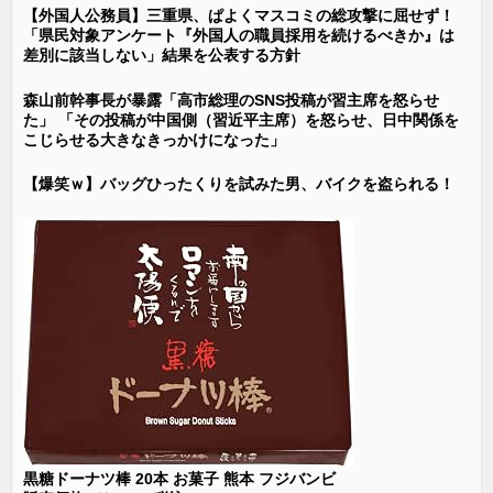
【外国人公務員】三重県、ぱよくマスコミの総攻撃に屈せず！
「県民対象アンケート『外国人の職員採用を続けるべきか』は
差別に該当しない」結果を公表する方針
森山前幹事長が暴露「高市総理のSNS投稿が習主席を怒らせ
た」 「その投稿が中国側（習近平主席）を怒らせ、日中関係を
こじらせる大きなきっかけになった」
【爆笑ｗ】バッグひったくりを試みた男、バイクを盗られる！
黒糖ドーナツ棒 20本 お菓子 熊本 フジバンビ