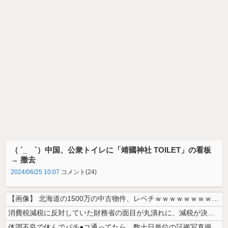
（ ´_ゝ`）中国、公衆トイレに「靖國神社 TOILET」の看板
→ 撤去
2024/06/25 10:07
コメント(24)
【画像】 北海道の1500万の中古物件、レベチｗｗｗｗｗｗｗｗｗｗｗｗ...
消費税減税に反対していた財務省の面目が丸潰れに、減税が決まった途端に市...
体調不良で休んでパチ●コ通ってたら、数十日単位の証拠写真撮られて会社ク...