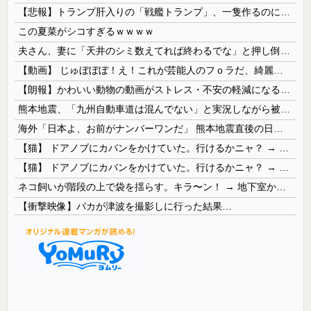
【悲報】トランプ肝入りの「戦艦トランプ」、一隻作るのに4兆円かかる模様wwwwwww
この夏菜がシコすぎるｗｗｗｗ
夫さん、妻に「天井のシミ数えてれば終わるでな」と押し倒されて性行為 → 凄いことになるｗｗｗｗｗ
【動画】 じゅぼぼぼ！え！これが芸能人のフｏラだ、綺麗な顔とお口でこんなことしているだ 笑
【朗報】かわいい動物の動画がストレス・不安の軽減になる可能性。英大学の研究で実証
熊本地震、「九州自動車道は混んでない」と実況しながら被災地へ向かう有名アナなどに批判殺到 全国紙記者「最新の状況をいち早く伝えることは報道機関としての責務」「情報を取り上げることには大きな意義がある」
海外「日本よ、お前がナンバーワンだ」 熊本地震直後の日本の対応のスピードに世界が衝撃
【猫】 ドアノブにカバンをかけていた。行けるかニャ？ → 猫はこうなります…
【猫】 ドアノブにカバンをかけていた。行けるかニャ？ → 猫はこうなります…
ネコ飼いが階段の上で袋を揺らす。キラ〜ン！ → 地下室からヤツが現れる…
【衝撃映像】バカが津波を撮影しに行った結果…