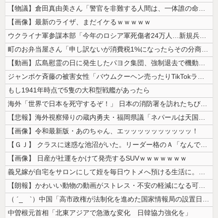
【物議】倉田真由美さん「警官を非難する人間は、一体誰の命を守りたいのか...
【画像】最新のライザ、まだイケるｗｗｗｗｗ
ウクライナ軍参謀本部「今年のロシア軍死傷者24万人…新規兵力の募集規模...
町のお弁当屋さん「申し訳ないが消費税1%になったらその分商品代を値上げ...
【動画】広島慰霊の日に発生したパヨク集団、強制退去で機動隊により無事排...
ジャンポケ斉藤の被害女性「バウムクーヘン売ったりTikTokライブして...
もし1941年時点で5隻の大和型戦艦があったら
海外「世界で日本を死守するぞ！」 日本の消防署を訪れたちびっ子集団が世...
【悲報】海外視察帰りの蔵内勇夫・福岡県議「ネパールは天国だった！」あま...
【画像】令和最新版・あのちゃん、エッッッッッッッッッッ！
【ＧＪ】 クラスに迷惑な池沼がいた。リーダー格のＡ「なんで支援学級に入...
【画像】 日産が社運をかけて発売するSUVｗｗｗｗｗｗｗ
義兄嫁が自宅をサロンにして姪を毎日ウトメへ預ける生活に。数年後、そのツ...
【朗報】かわいい動物の動画がストレス・不安の軽減になる可能性。英大学の...
（ ´_ゝ`）中国「高市政権が法制化を進めた国家情報局の設置日が7月3...
中曽根元首相「北東アジアで急激な変化 日韓協力強化を」