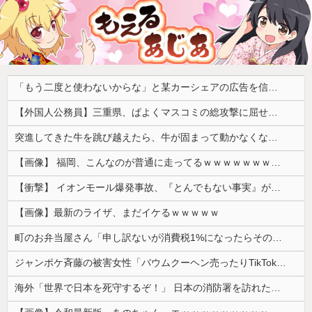
「もう二度と使わないからな」と某カーシェアの広告を信じた人が絶叫、船が遅れたからバスが無くなって困ってたりこの看板が…
【外国人公務員】三重県、ぱよくマスコミの総攻撃に屈せず！「県民対象アンケート『外国人の職員採用を続けるべきか』は差別に該当しない」結果を公表する方針
突進してきた牛を跳び越えたら、牛が固まって動かなくなった闘牛場の映像【海外の反応】
【画像】 福岡、こんなのが普通に走ってるｗｗｗｗｗｗｗｗｗｗｗｗｗｗｗｗ
【衝撃】 イオンモール爆発事故、『とんでもない事実』が判明してしまう・・・・・・
【画像】最新のライザ、まだイケるｗｗｗｗｗ
町のお弁当屋さん「申し訳ないが消費税1%になったらその分商品代を値上げするわ」 「うちも！」
ジャンポケ斉藤の被害女性「バウムクーヘン売ったりTikTokライブしててムカついたから示談しなかった」
海外「世界で日本を死守するぞ！」 日本の消防署を訪れたちびっ子集団が世界をメロメロに