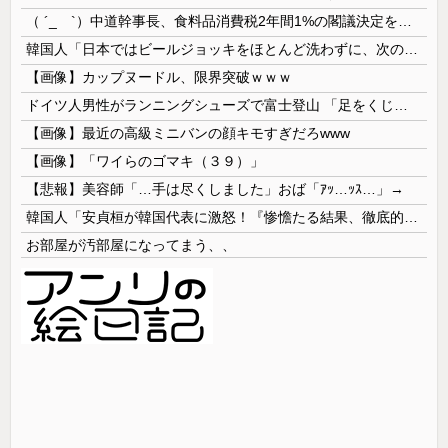
（ ´_ゝ`）中道幹事長、食料品消費税2年間1%の閣議決定を批判 → 記者「中道改革連合は食料品消費税ゼロを公約に掲げていたが？」→ 階猛氏「
韓国人「日本ではビールジョッキをほとんど洗わずに、次の客に出すんだ！ これが証拠の映像だ!!」……あー、なるほどですねー。韓国には「アレ」がないんだ？
【画像】カップヌードル、限界突破ｗｗｗ
ドイツ人男性がランニングシューズで富士登山 「足をくじいて動けない」
【画像】最近の高級ミニバンの顔キモすぎだろwww
【画像】「ワイらのゴマキ（３９）」
【悲報】美容師「…手は尽くしました」おば「ｱｯ…ｯｽ…」→
韓国人「安貞桓が韓国代表に激怒！『惨憺たる結果、徹底的な刷新が必要だ』と監督や協会を痛烈批判」
お部屋が汚部屋になってまう、、