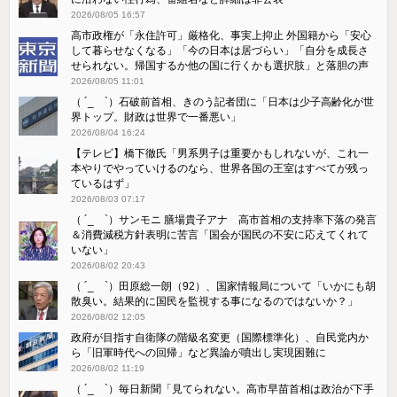
2026/08/05 16:57
高市政権が「永住許可」厳格化、事実上抑止 外国籍から「安心
して暮らせなくなる」「今の日本は居づらい」「自分を成長さ
せられない。帰国するか他の国に行くかも選択肢」と落胆の声
2026/08/05 11:01
（ ´_ゝ`）石破前首相、きのう記者団に「日本は少子高齢化が世
界トップ。財政は世界で一番悪い」
2026/08/04 16:24
【テレビ】橋下徹氏「男系男子は重要かもしれないが、これ一
本やりでやっていけるのなら、世界各国の王室はすべてが残っ
ているはず」
2026/08/03 07:17
（ ´_ゝ`）サンモニ 膳場貴子アナ 高市首相の支持率下落の発言
＆消費減税方針表明に苦言「国会が国民の不安に応えてくれて
いない」
2026/08/02 20:43
（ ´_ゝ`）田原総一朗（92）、国家情報局について「いかにも胡
散臭い。結果的に国民を監視する事になるのではないか？」
2026/08/02 12:05
政府が目指す自衛隊の階級名変更（国際標準化）、自民党内か
ら「旧軍時代への回帰」など異論が噴出し実現困難に
2026/08/02 11:19
（ ´_ゝ`）毎日新聞「見てられない。高市早苗首相は政治が下手