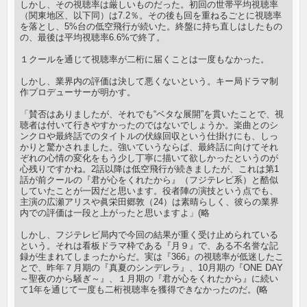
しかし、その視聴率は厳しいものだった。初回の世帯平均視聴率
（関東地区、以下同）は7.2％。その後も回を重ねるごとに視聴率
を落とし、5%台の低空飛行が続いた。終盤に持ち直しはしたもの
の、最後は平均視聴率6.6%で終了。
１クールを通じて視聴率が二桁に届くことは一度もなかった。
しかし、業界内の評価は決して悪くないという。キー局ドラマ制
作プロデューサーが明かす。
「賛否はありましたが、それでも“ベタな展開”を貫いたことで、視
聴者は付いて行きやすかったのではないでしょうか。楽曲とのシ
ンクロや最終話でのタイトルの伏線回収という仕掛けにも、しっ
かりと驚かされました。強いていうならば、最終話に向けてそれ
ぞれの心情の変化をもう少し丁寧に描いて欲しかったというのが
心残りですかね。2話以降は低空飛行が続きましたが、これは第1
話が前クールの『君が心をくれたから』（フジテレビ系）と酷似
していたことが一因だと思います。役者陣の演技という点でも、
主演の広瀬アリスや眞栄田郷敦（24）は素晴らしく、彼らの業界
内での評価は一段と上がったと思いますよ」(略
しかし、フジテレビ局内で今回の結果が重く受け止められている
という。それは看板ドラマ枠である『月９』で、ある不名誉な記
録が生まれてしまったからだ。実は『366』の視聴率が低迷したこ
とで、昨年７月期の『真夏のシンデレラ』、10月期の『ONE DAY
～聖夜のから騒ぎ～』、１月期の『君が心をくれたから』に続い
て1年を通じて一度も二桁視聴率を獲得できなかったのだ。(略