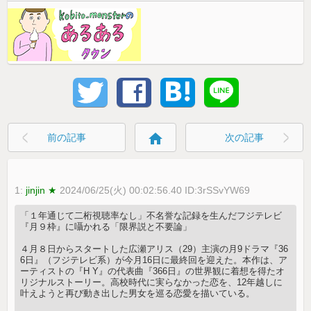
home
前の記事
次の記事
1:
jinjin ★
2024/06/25(火) 00:02:56.40 ID:3rSSvYW69
「１年通じて二桁視聴率なし」不名誉な記録を生んだフジテレビ
『月９枠』に囁かれる「限界説と不要論」
４月８日からスタートした広瀬アリス（29）主演の月9ドラマ『36
6日』（フジテレビ系）が今月16日に最終回を迎えた。本作は、ア
ーティストの『H Y』の代表曲『366日』の世界観に着想を得たオ
リジナルストーリー。高校時代に実らなかった恋を、12年越しに
叶えようと再び動き出した男女を巡る恋愛を描いている。