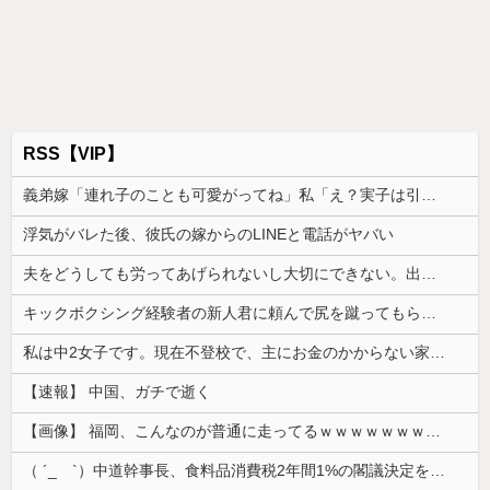
RSS【VIP】
義弟嫁「連れ子のことも可愛がってね」私「え？実子は引き取らなかったのに？」→話を聞いて唖然としてしまい…
浮気がバレた後、彼氏の嫁からのLINEと電話がヤバい
夫をどうしても労ってあげられないし大切にできない。出産した時の夫の態度に納得できなくて...
キックボクシング経験者の新人君に頼んで尻を蹴ってもらった。その時は平気だったのに終業後から座れないほど痛み…
私は中2女子です。現在不登校で、主にお金のかからない家事を担当してます
【速報】 中国、ガチで逝く
【画像】 福岡、こんなのが普通に走ってるｗｗｗｗｗｗｗｗｗｗｗｗｗｗｗｗｗｗｗｗｗｗｗｗｗｗｗｗｗｗｗｗｗｗｗｗｗｗｗｗ
（ ´_ゝ`）中道幹事長、食料品消費税2年間1%の閣議決定を批判 → 記者「中道改革連合は食料品消費税ゼロを公約に掲げていたが？」→ 階猛氏「