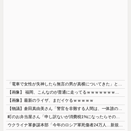
「電車で女性が失神したら無言の男が真横についてきた」とタレントが主張、虚言疑惑が出ると「その男の垢を発見した」と追加主張するも……
【画像】 福岡、こんなのが普通に走ってるｗｗｗｗｗｗｗｗｗｗｗｗｗｗｗｗ
【画像】最新のライザ、まだイケるｗｗｗｗｗ
【物議】倉田真由美さん「警官を非難する人間は、一体誰の命を守りたいのか」
町のお弁当屋さん「申し訳ないが消費税1%になったらその分商品代を値上げするわ」 「うちも！」
ウクライナ軍参謀本部「今年のロシア軍死傷者24万人…新規兵力の募集規模を上回る」！