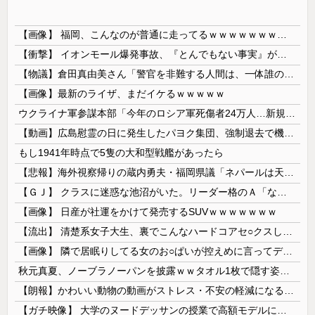
【画像】 福岡、こんなのが普通に走ってるｗｗｗｗｗｗｗｗｗｗｗｗｗｗｗｗ
【衝撃】 イオンモール爆発事故、『とんでもない事実』が判明してしまう・・・・・・
【物議】倉田真由美さん「警官を非難する人間は、一体誰の命を守りたいのか」
【画像】最新のライザ、まだイケるｗｗｗｗｗ
ウクライナ軍参謀本部「今年のロシア軍死傷者24万人…新規兵力の募集規模を上回る」！
【動画】広島慰霊の日に発生したパヨク集団、強制退去で機動隊により無事排除される
もし1941年時点で5隻の大和型戦艦があったら
【悲報】海外視察帰りの蔵内勇夫・福岡県議「ネパールは天国だった！」あまりの能天気発言で大炎上 → ｗｗｗｗｗｗｗｗｗｗｗｗｗｗ
【ＧＪ】 クラスに迷惑な池沼がいた。リーダー格のＡ「なんで支援学級に入れないんですか？」先生「背の高い低いと同じで、これも個性なの！差別は...
【画像】 日産が社運をかけて発売するSUVｗｗｗｗｗｗｗ
【流出】 清楚系女子大生、裏でこんなハードコアセ○クスしてたとか嘘だろ…（動画あり）
【画像】 隣で居眠りしてる女のお○ぱいが控えめに言ってデカいｗｗｗ
秋元真夏、ノーブラノーパンを披露ｗｗタオル1枚で隠す姿がほぼA●女優・・
【朗報】かわいい動物の動画がストレス・不安の軽減になる可能性。英大学の研究で実証
【ガチ映像】 大学のヌードデッサンの授業で高額モデルに依頼したら○○○が凄すぎた動画、お前らの想像の20倍は凄い