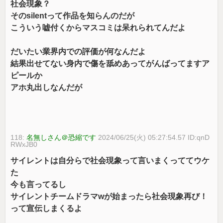
社会現象？
そのsilentって作品を知らんのだが
こういう嘘付くからマスコミは呆れられてんだよ
だいたい業界内での評価が何なんだよ
結果出せてない身内で傷を舐めあってがんばってますア
ピールか
アホ丸出しなんだが
118:
名無しさん＠恐縮です
2024/06/25(火) 05:27:54.57 ID:qnD
RWxJB0
サイレントは自分らで社会現象って言いまくっててウケ
た
今も言ってるし
サイレントチームドラマwが始まったら社会現象再び！
って宣伝しまくるよ