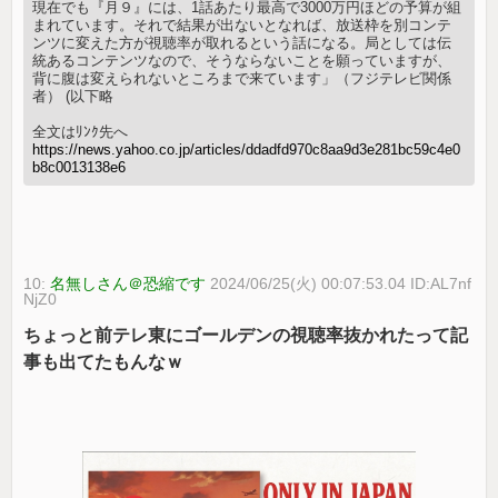
現在でも『月９』には、1話あたり最高で3000万円ほどの予算が組
まれています。それで結果が出ないとなれば、放送枠を別コンテ
ンツに変えた方が視聴率が取れるという話になる。局としては伝
統あるコンテンツなので、そうならないことを願っていますが、
背に腹は変えられないところまで来ています」（フジテレビ関係
者） (以下略
全文はﾘﾝｸ先へ
https://news.yahoo.co.jp/articles/ddadfd970c8aa9d3e281bc59c4e0
b8c0013138e6
10:
名無しさん＠恐縮です
2024/06/25(火) 00:07:53.04 ID:AL7nf
NjZ0
ちょっと前テレ東にゴールデンの視聴率抜かれたって記
事も出てたもんなｗ