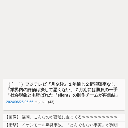
（ ´_ゝ`）フジテレビ『月９枠』１年通じ２桁視聴率なし
「業界内の評価は決して悪くない」７月期には勝負の一手
「社会現象とも呼ばれた『silent』の制作チームが再集結」
2024/06/25 05:56
コメント(43)
【画像】 福岡、こんなのが普通に走ってるｗｗｗｗｗｗｗｗｗｗｗｗｗｗｗ...
【衝撃】 イオンモール爆発事故、『とんでもない事実』が判明してしまう・...