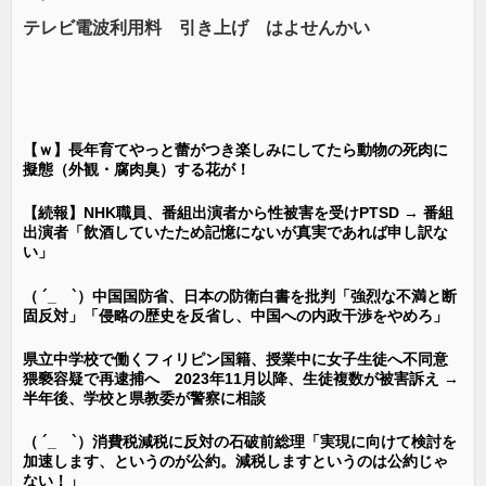
テレビ電波利用料 引き上げ はよせんかい
【ｗ】長年育てやっと蕾がつき楽しみにしてたら動物の死肉に
擬態（外観・腐肉臭）する花が！
【続報】NHK職員、番組出演者から性被害を受けPTSD → 番組
出演者「飲酒していたため記憶にないが真実であれば申し訳な
い」
（ ´_ゝ`）中国国防省、日本の防衛白書を批判「強烈な不満と断
固反対」「侵略の歴史を反省し、中国への内政干渉をやめろ」
県立中学校で働くフィリピン国籍、授業中に女子生徒へ不同意
猥褻容疑で再逮捕へ 2023年11月以降、生徒複数が被害訴え →
半年後、学校と県教委が警察に相談
（ ´_ゝ`）消費税減税に反対の石破前総理「実現に向けて検討を
加速します、というのが公約。減税しますというのは公約じゃ
ない！」