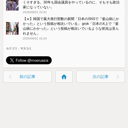
くそすぎる。30年も国会議員をやっているのに、そもそも政治
家になっていない」
2026/08/01 20:41
【ｗ】韓国で最大発行部数の新聞「日本のSNSで『釜山病にか
かった』という投稿が相次いでいる」 grok「日本のX上で『釜
山病にかかった』という投稿が相次いでいるような状況は見ら
れません」
2026/08/01 16:26
カテゴリ：
マスコミ
home
前の記事
次の記事