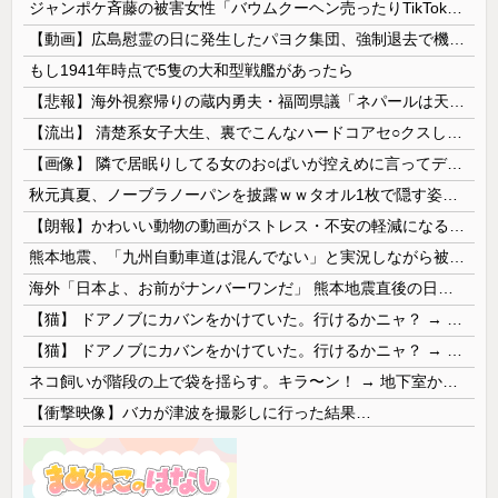
ジャンポケ斉藤の被害女性「バウムクーヘン売ったりTikTokライブしててムカついたから示談しなかった」
【動画】広島慰霊の日に発生したパヨク集団、強制退去で機動隊により無事排除される
もし1941年時点で5隻の大和型戦艦があったら
【悲報】海外視察帰りの蔵内勇夫・福岡県議「ネパールは天国だった！」あまりの能天気発言で大炎上 → ｗｗｗｗｗｗｗｗｗｗｗｗｗｗ
【流出】 清楚系女子大生、裏でこんなハードコアセ○クスしてたとか嘘だろ…（動画あり）
【画像】 隣で居眠りしてる女のお○ぱいが控えめに言ってデカいｗｗｗ
秋元真夏、ノーブラノーパンを披露ｗｗタオル1枚で隠す姿がほぼA●女優・・
【朗報】かわいい動物の動画がストレス・不安の軽減になる可能性。英大学の研究で実証
熊本地震、「九州自動車道は混んでない」と実況しながら被災地へ向かう有名アナなどに批判殺到 全国紙記者「最新の状況をいち早く伝えることは報道機関としての責務」「情報を取り上げることには大きな意義がある」
海外「日本よ、お前がナンバーワンだ」 熊本地震直後の日本の対応のスピードに世界が衝撃
【猫】 ドアノブにカバンをかけていた。行けるかニャ？ → 猫はこうなります…
【猫】 ドアノブにカバンをかけていた。行けるかニャ？ → 猫はこうなります…
ネコ飼いが階段の上で袋を揺らす。キラ〜ン！ → 地下室からヤツが現れる…
【衝撃映像】バカが津波を撮影しに行った結果…