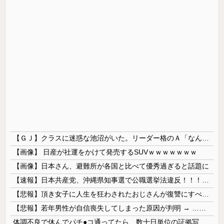
【ＧＪ】クラスに迷惑な池沼がいた。リーダー格のＡ「なんで支援学級に入れないんですか？」先生「背の高い低いと同じで、これも個性なの！差別は許されません！」→ここでＡがｗ
【画像】 日産が社運をかけて発売するSUVｗｗｗｗｗｗｗ
【画像】日本さん、避難所が各国と比べて優秀過ぎると話題に
【速報】日本共産党、沖縄県知事選で公職選挙法違反！！！ 110番通報されても辞全くめない件
【悲報】頂き女子に人生を狂わされたおじさんが復讐にすべてを捧げるヱロゲが発売ｗｗｗｗｗ
【悲報】若年男性が自信喪失してしまった原因が判明 → ………
体調不良で休んでパチ●コ通ってたら、数十日単位の証拠写真撮られて会社クビになった