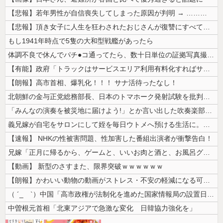
【悲報】若年男性が自信喪失してしまった原因が判明 → ………
【悲報】頂き女子に人生を狂わされたおじさんが復讐にすべてを捧げるヱロゲ...
もし1941年時点で5隻の大和型戦艦があったら
体調不良で休んでパチ●コ通ってたら、数十日単位の証拠写真撮られて会社ク...
【有能】政府「トラックはサービスエリア利用有料化すればサボらず走るし流...
【朗報】高市首相、爆乳化！！！ サナ活待ったなし！
北朝鮮の金与正党総務部長、日本のトマホーク発射試験を批判…「軍事的選択...
「みんなの演奏を被災地に届けよう!」とか言い出した吹奏楽部の顧問、だが...
義兄嫁が自宅をサロンにして姪を毎日ウトメへ預ける生活に。数年後、そのツ...
【速報】 NHKの性被害問題、性加害した番組出演者が衝撃告白！
兄嫁「正月に帰るから、ゲームと、いいお肉と酒と、お風呂グッズの準備しと...
【動画】 新型のさすまた、限界突破ｗｗｗｗｗｗ
【朗報】かわいい動物の動画がストレス・不安の軽減になる可能性。英大学の...
（ ´_ゝ`）中国「高市政権が法制化を進めた国家情報局の設置日が7月3...
中曽根元首相「北東アジアで急激な変化 日韓協力強化を」