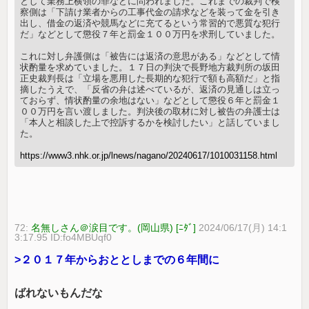
として業務上横領の罪などに問われました。これまでの裁判で検
察側は「下請け業者からの工事代金の請求などを装って金を引き
出し、借金の返済や競馬などに充てるという常習的で悪質な犯行
だ」などとして懲役７年と罰金１００万円を求刑していました。
これに対し弁護側は「被告には返済の意思がある」などとして情
状酌量を求めていました。１７日の判決で長野地方裁判所の坂田
正史裁判長は「立場を悪用した長期的な犯行で額も高額だ」と指
摘したうえで、「反省の弁は述べているが、返済の見通しは立っ
ておらず、情状酌量の余地はない」などとして懲役６年と罰金１
００万円を言い渡しました。判決後の取材に対し被告の弁護士は
「本人と相談した上で控訴するかを検討したい」と話していまし
た。
https://www3.nhk.or.jp/lnews/nagano/20240617/1010031158.html
72:
名無しさん＠涙目です。(岡山県) [ﾆﾀﾞ]
2024/06/17(月) 14:1
3:17.95 ID:fo4MBUqf0
>２０１７年からおととしまでの６年間に
ばれないもんだな