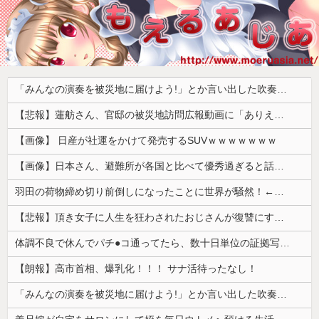
「みんなの演奏を被災地に届けよう!」とか言い出した吹奏楽部の顧問、だが泊まる場所やご飯は現地のお寺とかホテルとか……
【悲報】蓮舫さん、官邸の被災地訪問広報動画に「ありえない！作成費用は、あなたの税金です！」と猛批判 → ネットからは巨大ブーメランを指摘する声 ｗｗｗｗｗｗｗ
【画像】 日産が社運をかけて発売するSUVｗｗｗｗｗｗｗ
【画像】日本さん、避難所が各国と比べて優秀過ぎると話題に
羽田の荷物締め切り前倒しになったことに世界が騒然！←「日本のサービス劣化の兆候！」（海外の反応）
【悲報】頂き女子に人生を狂わされたおじさんが復讐にすべてを捧げるヱロゲが発売ｗｗｗｗｗ
体調不良で休んでパチ●コ通ってたら、数十日単位の証拠写真撮られて会社クビになった
【朗報】高市首相、爆乳化！！！ サナ活待ったなし！
「みんなの演奏を被災地に届けよう!」とか言い出した吹奏楽部の顧問、だが泊まる場所やご飯は現地のお寺とかホテルとか……