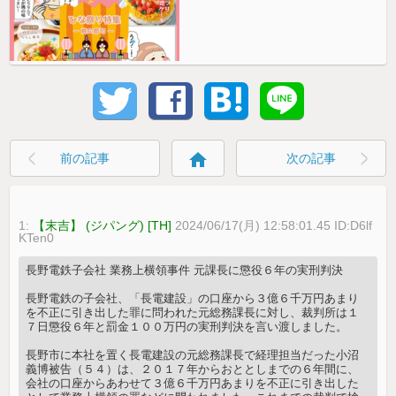
home
前の記事
次の記事
1:
【末吉】 (ジパング) [TH]
2024/06/17(月) 12:58:01.45 ID:D6lf
KTen0
長野電鉄子会社 業務上横領事件 元課長に懲役６年の実刑判決
長野電鉄の子会社、「長電建設」の口座から３億６千万円あまり
を不正に引き出した罪に問われた元総務課長に対し、裁判所は１
７日懲役６年と罰金１００万円の実刑判決を言い渡しました。
長野市に本社を置く長電建設の元総務課長で経理担当だった小沼
義博被告（５４）は、２０１７年からおととしまでの６年間に、
会社の口座からあわせて３億６千万円あまりを不正に引き出した