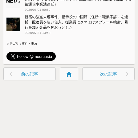
気通信事業法違反）
2026/08/01 00:59
新宿の強盗未遂事件、指示役の中国籍（住所・職業不詳）を逮
捕 配達員を装い侵入、従業員にクマよけスプレーを噴射、暴
行を加え金品を奪おうとした
2026/07/31 13:53
カテゴリ：
事件・事故
home
前の記事
次の記事