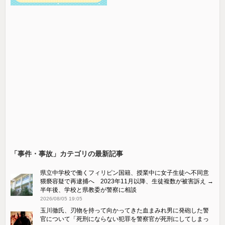
「事件・事故」カテゴリの最新記事
県立中学校で働くフィリピン国籍、授業中に女子生徒へ不同意
猥褻容疑で再逮捕へ 2023年11月以降、生徒複数が被害訴え →
半年後、学校と県教委が警察に相談
2026/08/05 19:05
玉川徹氏、刃物を持って向かってきた血まみれ男に発砲した警
官について「死刑にならない犯罪を警察官が死刑にしてしまっ