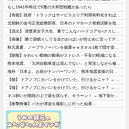
もし1941年時点で5隻の大和型戦艦があったら
【有能】政府「トラックはサービスエリア利用有料化すればサボらず走るし流問題解決じゃね？」
北朝鮮の金与正党総務部長、日本のトマホーク発射試験を批判…「軍事的選択肢」警告！
【流出】 清楚系女子大生、裏でこんなハードコアセ○クスしてたとか嘘だろ…（動画あり）
【画像】 隣で居眠りしてる女のお○ぱいが控えめに言ってデカいｗｗｗ
秋元真夏、ノーブラノーパンを披露ｗｗタオル1枚で隠す姿がほぼA●女優・・
【朗報】かわいい動物の動画がストレス・不安の軽減になる可能性。英大学の研究で実証
熊本地震、「九州自動車道は混んでない」と実況しながら被災地へ向かう有名アナなどに批判殺到 全国紙記者「最新の状況をいち早く伝えることは報道機関としての責務」「情報を取り上げることには大きな意義がある」
海外「日本よ、お前がナンバーワンだ」 熊本地震直後の日本の対応のスピードに世界が衝撃
【猫】 ドアノブにカバンをかけていた。行けるかニャ？ → 猫はこうなります…
【猫】 ドアノブにカバンをかけていた。行けるかニャ？ → 猫はこうなります…
ネコ飼いが階段の上で袋を揺らす。キラ〜ン！ → 地下室からヤツが現れる…
【衝撃映像】バカが津波を撮影しに行った結果…