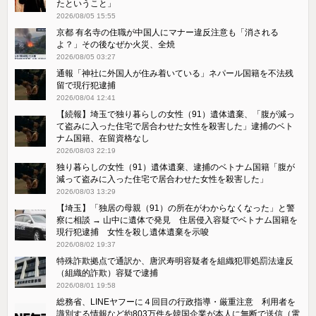
たということ」
2026/08/05 15:55
京都 有名寺の住職が中国人にマナー違反注意も「消される
よ？」その後なぜか火災、全焼
2026/08/05 03:27
通報「神社に外国人が住み着いている」ネパール国籍を不法残
留で現行犯逮捕
2026/08/04 12:41
【続報】埼玉で独り暮らしの女性（91）遺体遺棄、「腹が減っ
て盗みに入った住宅で居合わせた女性を殺害した」逮捕のベト
ナム国籍、在留資格なし
2026/08/03 22:19
独り暮らしの女性（91）遺体遺棄、逮捕のベトナム国籍「腹が
減って盗みに入った住宅で居合わせた女性を殺害した」
2026/08/03 13:29
【埼玉】「独居の母親（91）の所在がわからなくなった」と警
察に相談 → 山中に遺体で発見 住居侵入容疑でベトナム国籍を
現行犯逮捕 女性を殺し遺体遺棄を示唆
2026/08/02 19:37
特殊詐欺拠点で通訳か、唐沢寿明容疑者を組織犯罪処罰法違反
（組織的詐欺）容疑で逮捕
2026/08/01 19:58
総務省、LINEヤフーに４回目の行政指導・厳重注意 利用者を
識別する情報など約803万件を韓国企業が本人に無断で送信（電