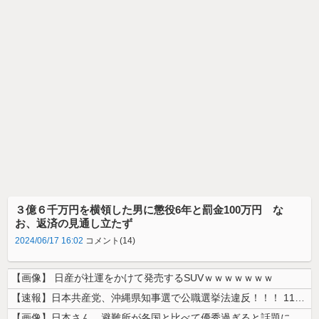
３億６千万円を横領した男に懲役6年と罰金100万円 な
お、返済の見通し立たず
2024/06/17 16:02
コメント(14)
【画像】 日産が社運をかけて発売するSUVｗｗｗｗｗｗｗ
【速報】日本共産党、沖縄県知事選で公職選挙法違反！！！ 110番通報さ...
【画像】日本さん、避難所が各国と比べて優秀過ぎると話題に