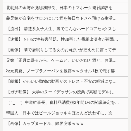
北朝鮮の金与正党総務部長、日本のトマホーク発射試験を批判…「軍事的選択肢」警告！
義兄嫁が自宅をサロンにして姪を毎日ウトメへ預ける生活に。数年後、そのツケが一気に回ってきて…
【流出】 清楚系女子大生、裏でこんなハードコアセ○クスしてたとか嘘だろ…（動画あり）
【速報】 NHKの性被害問題、性加害した番組出演者が衝撃告白！
【画像】 隣で居眠りしてる女のお○ぱいが控えめに言ってデカいｗｗｗ
兄嫁「正月に帰るから、ゲームと、いいお肉と酒と、お風呂グッズの準備しとけよ」寝起きの私「知るかボケ」兄嫁「キィィィィー！！！！」私「あ…」
秋元真夏、ノーブラノーパンを披露ｗｗタオル1枚で隠す姿がほぼA●女優・・
【朗報】かわいい動物の動画がストレス・不安の軽減になる可能性。英大学の研究で実証
【ガチ映像】 大学のヌードデッサンの授業で高額モデルに依頼したら○○○が凄すぎた動画、お前らの想像の20倍は凄い
（ ´_ゝ`）中道幹事長、食料品消費税2年間1%の閣議決定を批判 → 記者「中道改革連合は食料品消費税ゼロを公約に掲げていたが？」→ 階猛氏「
韓国人「日本ではビールジョッキをほとんど洗わずに、次の客に出すんだ！ これが証拠の映像だ!!」……あー、なるほどですねー。韓国には「アレ」がないんだ？
【画像】カップヌードル、限界突破ｗｗｗ