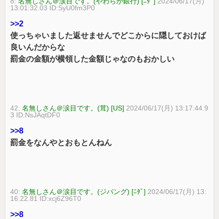
8:
名無しさん＠涙目です。(やわらか銀行) [ﾆﾀﾞ]
2024/06/17(月)
13:01:32.03 ID:SyU0fm3P0
>>2
使っちゃいました返せませんでどこからに隠しておけば
良いんだからな
罰金の金額が横領した金額じゃなのもおかしい
42:
名無しさん＠涙目です。(茸) [US]
2024/06/17(月) 13:17:44.9
3 ID:NsJAqtDF0
>>8
罰金をなんやとおもとんねん
40:
名無しさん＠涙目です。(ジパング) [ﾆﾀﾞ]
2024/06/17(月) 13:
16:22.81 ID:xcj6Z96T0
>>8