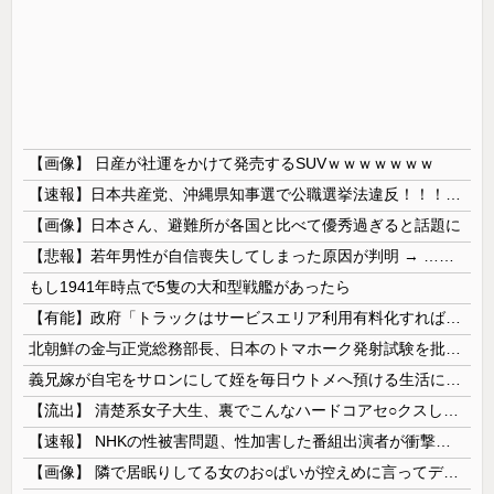
【画像】 日産が社運をかけて発売するSUVｗｗｗｗｗｗｗ
【速報】日本共産党、沖縄県知事選で公職選挙法違反！！！ 110番通報されても辞全くめない件
【画像】日本さん、避難所が各国と比べて優秀過ぎると話題に
【悲報】若年男性が自信喪失してしまった原因が判明 → ………
もし1941年時点で5隻の大和型戦艦があったら
【有能】政府「トラックはサービスエリア利用有料化すればサボらず走るし流問題解決じゃね？」
北朝鮮の金与正党総務部長、日本のトマホーク発射試験を批判…「軍事的選択肢」警告！
義兄嫁が自宅をサロンにして姪を毎日ウトメへ預ける生活に。数年後、そのツケが一気に回ってきて…
【流出】 清楚系女子大生、裏でこんなハードコアセ○クスしてたとか嘘だろ…（動画あり）
【速報】 NHKの性被害問題、性加害した番組出演者が衝撃告白！
【画像】 隣で居眠りしてる女のお○ぱいが控えめに言ってデカいｗｗｗ