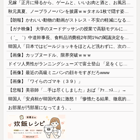
兄嫁「正月に帰るから、ゲームと、いいお肉と酒と、お風呂グッズの準備しとけよ」寝起きの私「知るかボケ」兄嫁「キィィィィー！！！！」私「あ…」
秋元真夏、ノーブラノーパンを披露ｗｗタオル1枚で隠す姿がほぼA●女優・・
【朗報】かわいい動物の動画がストレス・不安の軽減になる可能性。英大学の研究で実証
【ガチ映像】 大学のヌードデッサンの授業で高額モデルに依頼したら○○○が凄すぎた動画、お前らの想像の20倍は凄い
（ ´_ゝ`）中道幹事長、食料品消費税2年間1%の閣議決定を批判 → 記者「中道改革連合は食料品消費税ゼロを公約に掲げていたが？」→ 階猛氏「
韓国人「日本ではビールジョッキをほとんど洗わずに、次の客に出すんだ！ これが証拠の映像だ!!」……あー、なるほどですねー。韓国には「アレ」がないんだ？
【画像】カップヌードル、限界突破ｗｗｗ
ドイツ人男性がランニングシューズで富士登山 「足をくじいて動けない」
【画像】最近の高級ミニバンの顔キモすぎだろwww
【画像】「ワイらのゴマキ（３９）」
【悲報】美容師「…手は尽くしました」おば「ｱｯ…ｯｽ…」→
韓国人「安貞桓が韓国代表に激怒！『惨憺たる結果、徹底的な刷新が必要だ』と監督や協会を痛烈批判」
お部屋が汚部屋になってまう、、