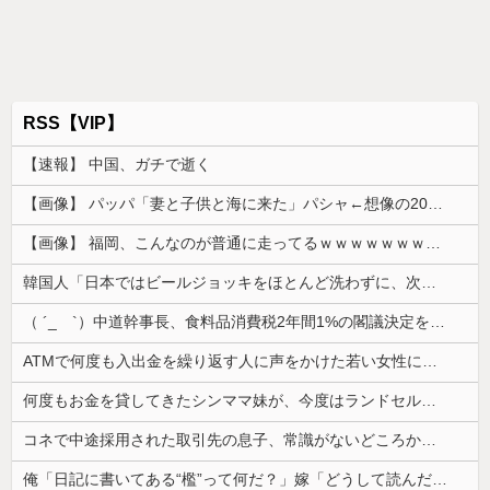
RSS【VIP】
【速報】 中国、ガチで逝く
【画像】 パッパ「妻と子供と海に来た」パシャ←想像の200倍は神々しくて草
【画像】 福岡、こんなのが普通に走ってるｗｗｗｗｗｗｗｗｗｗｗｗｗｗｗｗｗｗｗｗｗｗｗｗｗｗｗｗｗｗｗｗｗｗｗｗｗｗｗｗ
韓国人「日本ではビールジョッキをほとんど洗わずに、次の客に出すんだ！ これが証拠の映像だ!!」……あー、なるほどですねー。韓国には「アレ」がな...
（ ´_ゝ`）中道幹事長、食料品消費税2年間1%の閣議決定を批判 → 記者「中道改革連合は食料品消費税ゼロを公約に掲げていたが？」→ 階猛氏「
ATMで何度も入出金を繰り返す人に声をかけた若い女性にモヤっとする。若い人ってそんな余裕ないのかな？
何度もお金を貸してきたシンママ妹が、今度はランドセル代と制服代まで要求してきた。その裏事情を知って頭を抱えることに…
コネで中途採用された取引先の息子、常識がないどころかガチヤバい奴
俺「日記に書いてある“檻”って何だ？」嫁「どうして読んだの…」→その言葉の本当の意味を知って愕然として…