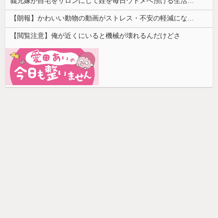
義兄嫁が自宅をサロンにして姪を毎日ウトメへ預ける生活に。数年後、そのツケが一気に回ってきて…
【朗報】かわいい動物の動画がストレス・不安の軽減になる可能性。英大学の研究で実証
【閲覧注意】俺が近くにいると機械が壊れるんだけどさ