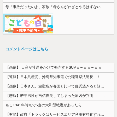
母「事故だったのよ」家族「母さんがわざとやるはずない」→嫁が毒を飲まされ子どもを失ったのに信じてもらえず…
コメントページはこちら
【画像】 日産が社運をかけて発売するSUVｗｗｗｗｗｗｗ
【速報】日本共産党、沖縄県知事選で公職選挙法違反！！！ 110番通報されても辞全くめない件
【画像】日本さん、避難所が各国と比べて優秀過ぎると話題に
【悲報】若年男性が自信喪失してしまった原因が判明 → ………
もし1941年時点で5隻の大和型戦艦があったら
【有能】政府「トラックはサービスエリア利用有料化すればサボらず走るし流問題解決じゃね？」