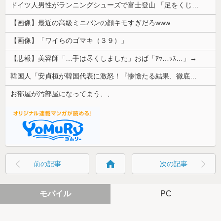
ドイツ人男性がランニングシューズで富士登山 「足をくじいて動けない」
【画像】最近の高級ミニバンの顔キモすぎだろwww
【画像】「ワイらのゴマキ（３９）」
【悲報】美容師「…手は尽くしました」おば「ｱｯ…ｯｽ…」→
韓国人「安貞桓が韓国代表に激怒！『惨憺たる結果、徹底的な刷新が必要だ』と監督や協会を痛烈批判」
お部屋が汚部屋になってまう、、
home
前の記事
次の記事
モバイル
PC