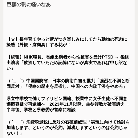
巨額の割に軽いなあ
【ｗ】長年育てやっと蕾がつき楽しみにしてたら動物の死肉に
擬態（外観・腐肉臭）する花が！
【続報】NHK職員、番組出演者から性被害を受けPTSD → 番組
出演者「飲酒していたため記憶にないが真実であれば申し訳な
い」
（ ´_ゝ`）中国国防省、日本の防衛白書を批判「強烈な不満と断
固反対」「侵略の歴史を反省し、中国への内政干渉をやめろ」
県立中学校で働くフィリピン国籍、授業中に女子生徒へ不同意
猥褻容疑で再逮捕へ 2023年11月以降、生徒複数が被害訴え →
半年後、学校と県教委が警察に相談
（ ´_ゝ`）消費税減税に反対の石破前総理「実現に向けて検討を
加速します、というのが公約。減税しますというのは公約じゃ
ない！」