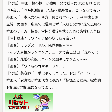
【悲報】 中国、橋の欄干が強風一発で粉々に 鉄筋ゼロ 当局「接着剤でくっつけただけ」「正常で、品質問題はない」
PTA会長「PTA参加拒否した親へ最終警告。こうなってもいい？」
外国人「日本人女のイキ方、何これヤバい…」⇒ 中出しされ痙攣する姿が海外で話題に
左翼市民団体、広島では通用せず「人殺しの汚い足で広島の土を踏むな！」→広島県民「お前らの方が汚いんじゃ！」「ワシらが広島県民じゃ」
韓国のサッカー協会、W杯予選等を裁くために訪韓した外国人審判を「性接待」していた……大して強くもないチームが潤沢な予算を持ってりゃそうなるわな
【ｗ】物凄くカワイイ子猫の取っ組み合い！
【画像】カップヌードル、限界突破ｗｗｗ
ドイツ人男性がランニングシューズで富士登山 「足をくじいて動けない」
【画像】最近の高級ミニバンの顔キモすぎだろwww
【画像】「ワイらのゴマキ（３９）」
【悲報】美容師「…手は尽くしました」おば「ｱｯ…ｯｽ…」→
韓国人「安貞桓が韓国代表に激怒！『惨憺たる結果、徹底的な刷新が必要だ』と監督や協会を痛烈批判」
お部屋が汚部屋になってまう、、