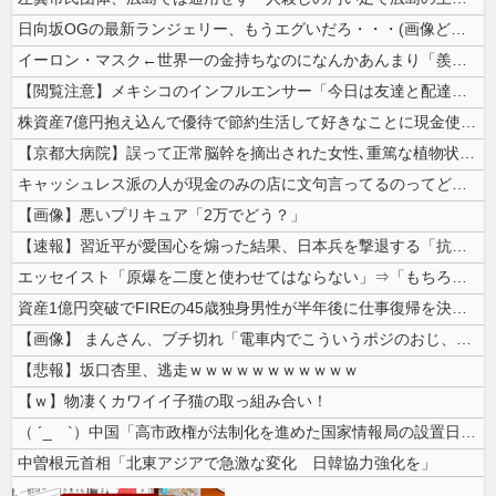
日向坂OGの最新ランジェリー、もうエグいだろ・・・(画像どーん)
イーロン・マスク←世界一の金持ちなのになんかあんまり「羨ましい」と感じ...
【閲覧注意】メキシコのインフルエンサー「今日は友達と配達員のアルバイト...
株資産7億円抱え込んで優待で節約生活して好きなことに現金使わないまま死...
【京都大病院】誤って正常脳幹を摘出された女性､重篤な植物状態だが意識は...
キャッシュレス派の人が現金のみの店に文句言ってるのってどう思う？
【画像】悪いプリキュア「2万でどう？」
【速報】習近平が愛国心を煽った結果、日本兵を撃退する「抗日テーマパーク...
エッセイスト「原爆を二度と使わせてはならない」⇒「もちろん中国の核も非...
資産1億円突破でFIREの45歳独身男性が半年後に仕事復帰を決意した「...
【画像】 まんさん、ブチ切れ「電車内でこういうポジのおじ、ガチでイラネ...
【悲報】坂口杏里、逃走ｗｗｗｗｗｗｗｗｗｗｗ
【ｗ】物凄くカワイイ子猫の取っ組み合い！
（ ´_ゝ`）中国「高市政権が法制化を進めた国家情報局の設置日が7月3...
中曽根元首相「北東アジアで急激な変化 日韓協力強化を」