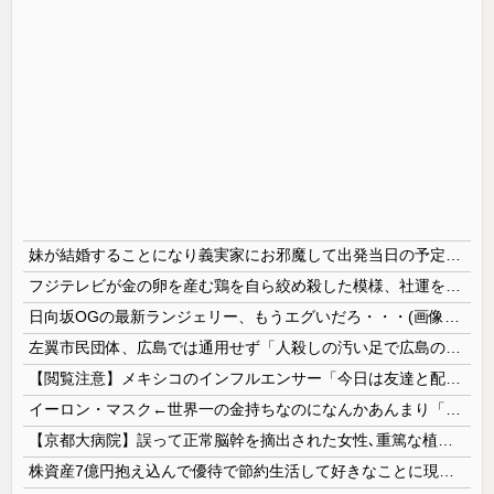
妹が結婚することになり義実家にお邪魔して出発当日の予定を話していた すると義兄嫁が「北海道って、ご祝儀1万8千円って指定してくるんだって？」 と聞いてきて…
フジテレビが金の卵を産む鶏を自ら絞め殺した模様、社運を賭けたドル箱コンテンツが御蔵入りになってしまい……
日向坂OGの最新ランジェリー、もうエグいだろ・・・(画像どーん)
左翼市民団体、広島では通用せず「人殺しの汚い足で広島の土を踏むな！」→広島県民「お前らの方が汚いんじゃ！」「ワシらが広島県民じゃ」
【閲覧注意】メキシコのインフルエンサー「今日は友達と配達員のアルバイトを体験してみるよ！！」←結果・・・
イーロン・マスク←世界一の金持ちなのになんかあんまり「羨ましい」と感じない理由
【京都大病院】誤って正常脳幹を摘出された女性､重篤な植物状態だが意識は正常で何かを思考していると判明
株資産7億円抱え込んで優待で節約生活して好きなことに現金使わないまま死んでく人の最後の言葉