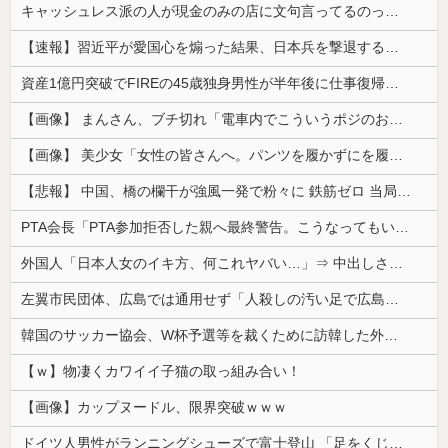
キャッシュレス派の人が現金のみの店に文句言ってるのってどう思う？
【速報】習近平が愛国心を煽った結果、日本兵を撃退する「抗日テーマパーク」が各地で人気 1000人超が軍服姿で一斉突撃！
資産1億円突破でFIREの45歳独身男性が半年後に仕事復帰を決意した「1通の通知」
【画像】 まんさん、ブチ切れ「電車内でこういうポジのおじ、ガチでイラネ」→
【画像】 美少女「女性の皆さんへ。パンツを履かずにを履いてみてください」
【悲報】 中国、橋の欄干が強風一発で粉々に 鉄筋ゼロ 当局「接着剤でくっつけただけ」「正常で、品質問題はない」
PTA会長「PTA参加拒否した親へ最終警告。こうなってもいい？」
外国人「日本人女のイキ方、何これヤバい…」⇒ 中出しされ痙攣する姿が海外で話題に
左翼市民団体、広島では通用せず「人殺しの汚い足で広島の土を踏むな！」→広島県民「お前らの方が汚いんじゃ！」「ワシらが広島県民じゃ」
韓国のサッカー協会、W杯予選等を裁くために訪韓した外国人審判を「性接待」していた……大して強くもないチームが潤沢な予算を持ってりゃそうなるわな
【ｗ】物凄くカワイイ子猫の取っ組み合い！
【画像】カップヌードル、限界突破ｗｗｗ
ドイツ人男性がランニングシューズで富士登山 「足をくじいて動けない」