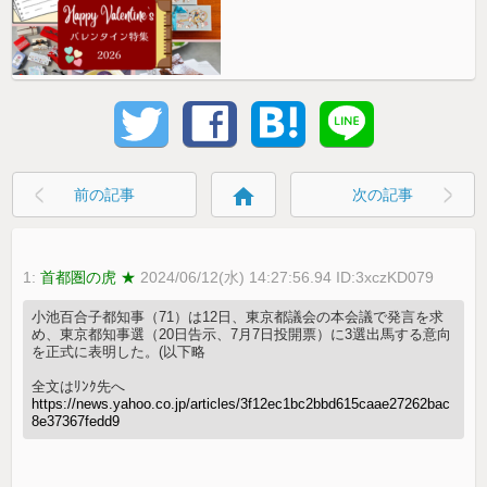
home
前の記事
次の記事
1:
首都圏の虎 ★
2024/06/12(水) 14:27:56.94 ID:3xczKD079
小池百合子都知事（71）は12日、東京都議会の本会議で発言を求
め、東京都知事選（20日告示、7月7日投開票）に3選出馬する意向
を正式に表明した。(以下略
全文はﾘﾝｸ先へ
https://news.yahoo.co.jp/articles/3f12ec1bc2bbd615caae27262bac
8e37367fedd9