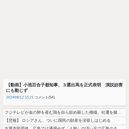
【動画】小池百合子都知事、３選出馬を正式表明 演説妨害
にも動じず
2024/06/12 15:21
コメント(54)
フジテレビが金の卵を産む鶏を自ら絞め殺した模様、社運を賭けたドル箱コン...
【悲報】 ロシアさん、ついに国民の財産を没収しはじめる
左翼市民団体、広島では通用せず「人殺しの汚い足で広島の土を踏むな！」→...