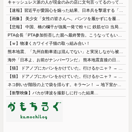
キャッシュレス派の人が現金のみの店に文句言ってるのってどう思う？
【速報】習近平が愛国心を煽った結果、日本兵を撃退する「抗日テーマパーク」が各地で人気 1000人超が軍服姿で一斉突撃！
【画像】 美少女「女性の皆さんへ。パンツを履かずにを履いてみてください」
【悲報】 中国、橋の欄干が強風一発で粉々に 鉄筋ゼロ 当局「接着剤でくっつけただけ」「正常で、品質問題はない」
PTA会長「PTA参加拒否した親へ最終警告。こうなってもいい？」
【ｗ】物凄くカワイイ子猫の取っ組み合い！
熊本地震、「九州自動車道は混んでない」と実況しながら被災地へ向かう有名アナなどに批判殺到 全国紙記者「最新の状況をいち早く伝えることは報道機関としての責務」「情報を取り上げることには大きな意義がある」
海外「日本よ、お前がナンバーワンだ」 熊本地震直後の日本の対応のスピードに世界が衝撃
【猫】 ドアノブにカバンをかけていた。行けるかニャ？ → 猫はこうなります…
【猫】 ドアノブにカバンをかけていた。行けるかニャ？ → 猫はこうなります…
ネコ飼いが階段の上で袋を揺らす。キラ〜ン！ → 地下室からヤツが現れる…
【衝撃映像】バカが津波を撮影しに行った結果…