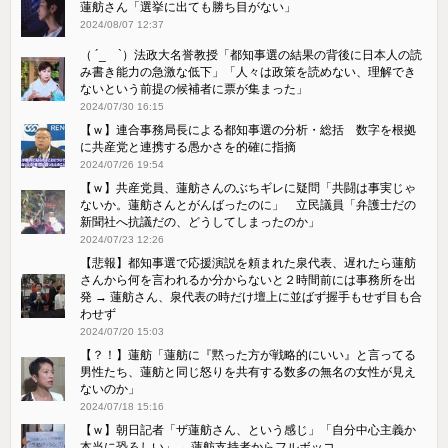
蓮舫さん「選挙に出ても勝ち目がない」
2024/08/07 12:37
（ ´_ゝ`）法政大名誉教授「都知事選の結果の背後に日本人の読
み書き能力の急激な低下」「人々は政策を読めない、理解でき
ないという前提の候補者に票が集まった」
2024/07/30 16:15
【ｗ】連合事務局長による都知事選の分析・総括 数字を根拠
に共産党と連携する愚かさを的確に指摘
2024/07/26 19:54
【ｗ】共産党員、蓮舫さんのぶちギレに疑問「共闘は事実じゃ
ないか。蓮舫さんとがんばったのに」 立民議員「弁護士だの
新聞社へ抗議だの、どうしてしまったのか」
2024/07/23 12:26
【悲報】都知事選で応援演説を頼まれた泉代表、遅れたら蓮舫
さんから何を言われるか分からないと２時間前には事務所を出
発 → 蓮舫さん、泉代表の時だけ壇上に並ばず握手もせず目も合
わせず
2024/07/20 15:03
【？！】蓮舫「蓮舫に『黙った方が戦略的にいい』と言ってる
男性たち、蓮舫と同じ怒りを共有する数多の無名の女性が見え
ないのか」
2024/07/18 15:16
【ｗ】朝日記者「ザ蓮舫さん、という感じ」「自分中心主義か
本当に恐ろしい」→ 蓮舫支持者からフルボッコ