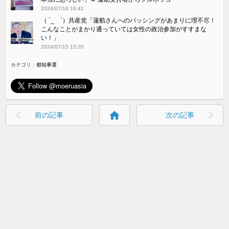
2024/07/16 16:42
（ ´_ゝ`）共産党「蓮舫さんへのバッシングがあまりに理不尽！
こんなことがまかり通っていては女性の政治参加がすすまな
い！」
2024/07/15 15:20
カテゴリ：
都知事選
home
前の記事
次の記事