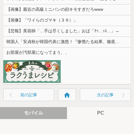
【画像】最近の高級ミニバンの顔キモすぎだろwww
【画像】「ワイらのゴマキ（３９）」
【悲報】美容師「…手は尽くしました」おば「ｱｯ…ｯｽ…」→
韓国人「安貞桓が韓国代表に激怒！『惨憺たる結果、徹底的な刷新が必要だ』と監督や協会を痛烈批判」
お部屋が汚部屋になってまう、、
home
前の記事
次の記事
モバイル
PC