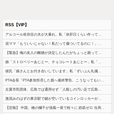
RSS【VIP】
アルコール依存症の夫が大暴れ。私「休肝日くらい作ってよ」夫「必要ない！」→大暴れする夫を見たウトメに真実を話した結果…
泥ママ「もういいじゃない！私だって傷ついてるのに！」→盗みを責められた泥ママがまさかの被害者アピール。その言い分に周囲から笑いが漏れてしまい…
【緊急】俺の友人の離婚が決定したんだがちょっと困ってることがある
娘「ストロベリーあじとー、チョコレートあじとー」私「えっ、それもう一回言って？」→娘の読み方を聞いて思わず混乱してしまい…
彼氏「娘さんとお付き合いしています」私「ずいぶん礼儀正しい子だね…」→完璧すぎる対応に逆に不安になって…
PTA会長「PTA参加拒否した親へ最終警告。こうなってもいい？」
左翼市民団体、広島では通用せず「人殺しの汚い足で広島の土を踏むな！」→広島県民「お前らの方が汚いんじゃ！」「ワシらが広島県民じゃ」
激混みのはずの東京駅で鍵が空いているコインロッカーが散見、「ラッキー」と思って中を確認してみると……
【悲報】 中国、橋の欄干が強風一発で粉々に 鉄筋ゼロ 当局「接着剤でくっつけただけ」「正常で、品質問題はない」