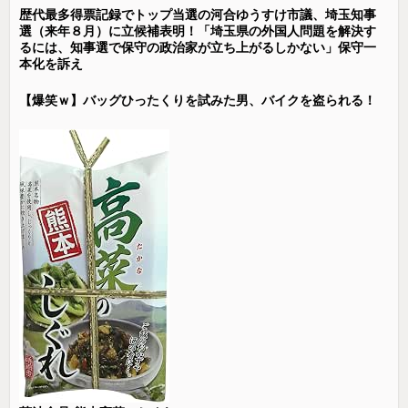
歴代最多得票記録でトップ当選の河合ゆうすけ市議、埼玉知事
選（来年８月）に立候補表明！「埼玉県の外国人問題を解決す
るには、知事選で保守の政治家が立ち上がるしかない」保守一
本化を訴え
【爆笑ｗ】バッグひったくりを試みた男、バイクを盗られる！