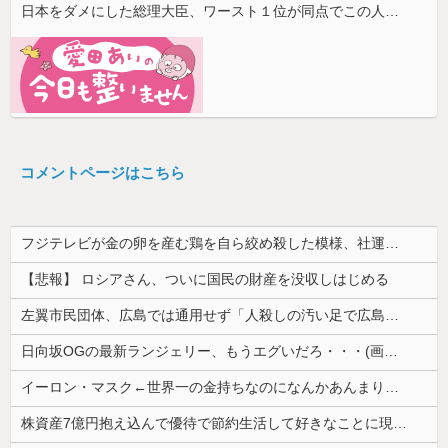
日本をダメにした総理大臣、ワースト１位が同点でこの人ｗｗｗｗｗｗ
コメントページはこちら
フジテレビが金の卵を産む鶏を自ら絞め殺した模様、社運を賭けたドル箱コンテンツが御蔵入りになってしまい……
【悲報】 ロシアさん、ついに国民の財産を没収しはじめる
左翼市民団体、広島では通用せず「人殺しの汚い足で広島の土を踏むな！」→広島県民「お前らの方が汚いんじゃ！」「ワシらが広島県民じゃ」
日向坂OGの最新ランジェリー、もうエグいだろ・・・(画像どーん)
イーロン・マスク←世界一の金持ちなのになんかあんまり「羨ましい」と感じない理由
株資産7億円抱え込んで優待で節約生活して好きなことに現金使わないまま死んでく人の最後の言葉