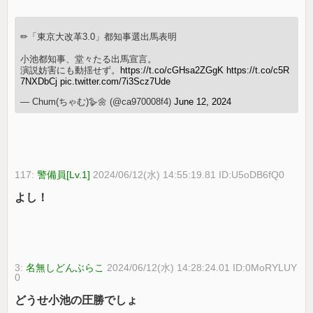
✏︎「東京大改革3.0」都知事選出馬表明
小池都知事、堂々たる出馬宣言。
演説妨害にも動揺せず。
https://t.co/cGHsa2ZGgK
https://t.co/c5R
7NXDbCj
pic.twitter.com/7i3Scz7Ude
— Chum(ちゃむ)🪿🌼 (@ca970008f4)
June 12, 2024
117:
警備員[Lv.1]
2024/06/12(水) 14:55:19.81 ID:U5oDB6fQ0
よし！
3:
名無しどんぶらこ
2024/06/12(水) 14:28:24.01 ID:0MoRYLUY
0
どうせ小池の圧勝でしょ