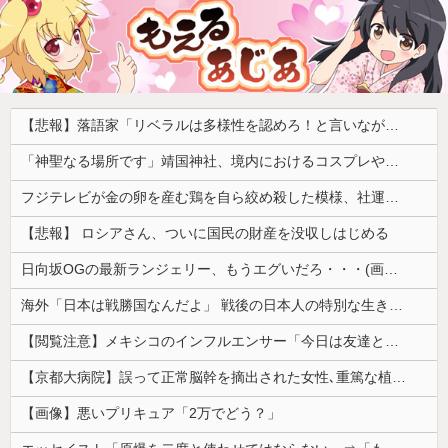
【悲報】落語家「リベラルは多様性を認めろ！と言いながら自分達と違う意見には執拗に攻撃してくる！」ｗｗｗｗｗｗｗｗｗｗｗｗｗｗ
「神聖なる場所です」靖国神社、境内におけるコスプレや軍装の禁止を発表
フジテレビが金の卵を産む鶏を自ら絞め殺した模様、社運を賭けたドル箱コンテンツが御蔵入りになってしまい……
【悲報】 ロシアさん、ついに国民の財産を没収しはじめる
日向坂OGの最新ランジェリー、もうエグいだろ・・・(画像どーん)
海外「日本は戦勝国なんだよ」 戦後の日本人の特別な生き様に各国から称賛の声
【閲覧注意】メキシコのインフルエンサー「今日は友達と配達員のアルバイトを体験してみるよ！！」←結果・・・
【京都大病院】誤って正常脳幹を摘出された女性､重篤な植物状態だが意識は正常で何かを思考していると判明
【画像】悪いプリキュア「2万でどう？」