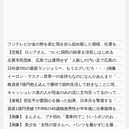
フジテレビが金の卵を産む鶏を自ら絞め殺した模様、社運を賭けたドル箱コンテンツが御蔵入りになってしまい……
【悲報】 ロシアさん、ついに国民の財産を没収しはじめる
左翼市民団体、広島では通用せず「人殺しの汚い足で広島の土を踏むな！」→広島県民「お前らの方が汚いんじゃ！」「ワシらが広島県民じゃ」
日向坂OGの最新ランジェリー、もうエグいだろ・・・(画像どーん)
イーロン・マスク←世界一の金持ちなのになんかあんまり「羨ましい」と感じない理由
株資産7億円抱え込んで優待で節約生活して好きなことに現金使わないまま死んでく人の最後の言葉
キャッシュレス派の人が現金のみの店に文句言ってるのってどう思う？
【速報】習近平が愛国心を煽った結果、日本兵を撃退する「抗日テーマパーク」が各地で人気 1000人超が軍服姿で一斉突撃！
資産1億円突破でFIREの45歳独身男性が半年後に仕事復帰を決意した「1通の通知」
【画像】 まんさん、ブチ切れ「電車内でこういうポジのおじ、ガチでイラネ」→
【画像】 美少女「女性の皆さんへ。パンツを履かずにを履いてみてください」