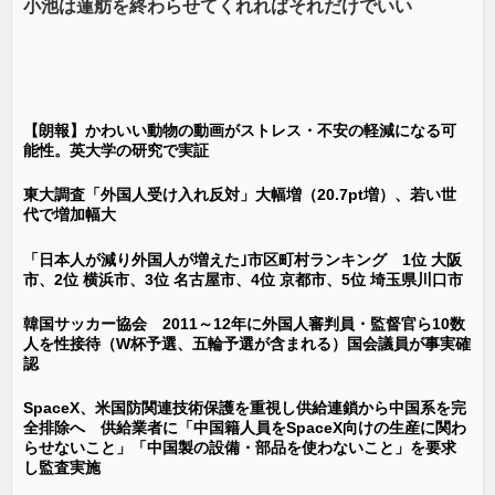
小池は蓮舫を終わらせてくれればそれだけでいい
【朗報】かわいい動物の動画がストレス・不安の軽減になる可
能性。英大学の研究で実証
東大調査「外国人受け入れ反対」大幅増（20.7pt増）、若い世
代で増加幅大
「日本人が減り外国人が増えた｣市区町村ランキング 1位 大阪
市、2位 横浜市、3位 名古屋市、4位 京都市、5位 埼玉県川口市
韓国サッカー協会 2011～12年に外国人審判員・監督官ら10数
人を性接待（W杯予選、五輪予選が含まれる）国会議員が事実確
認
SpaceX、米国防関連技術保護を重視し供給連鎖から中国系を完
全排除へ 供給業者に「中国籍人員をSpaceX向けの生産に関わ
らせないこと」「中国製の設備・部品を使わないこと」を要求
し監査実施