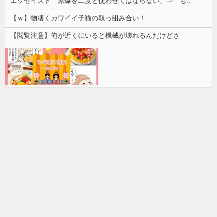
エッセイスト「原爆を二度と使わせてはならない」⇒「もちろん中国の核も非難する？」⇒「中国の核は綺麗な核！」
【ｗ】物凄くカワイイ子猫の取っ組み合い！
【閲覧注意】俺が近くにいると機械が壊れるんだけどさ