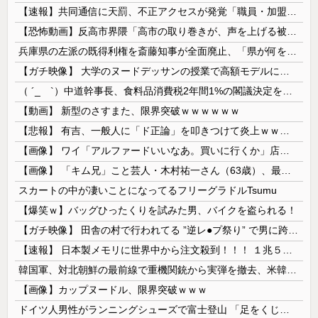
【速報】共同通信に天罰、不正アクセスが発覚「職員・加盟社・取引先などの情報6000件が漏えいした可能性」
【恐怖動画】反高市界隈「高市の取り巻きが、声を上げる被災地のおばちゃんに詰め寄ってるぅ！」→よく聞くと何やらヤバいことを言っていると話題に…
兵庫県の左派の既得利権を斎藤知事が全面廃止、「県が何をするねん？」と存在意義そのものが不明で……
【ガチ映像】 大学のヌードデッサンの授業で高額モデルに依頼したら○○○が凄すぎた動画、お前らの想像の20倍は凄い
（ ´_ゝ`）中道幹事長、食料品消費税2年間1%の閣議決定を批判 → 記者「中道改革連合は食料品消費税ゼロを公約に掲げていたが？」→ 階猛氏「
【動画】 新型のさすまた、限界突破ｗｗｗｗｗｗ
【悲報】 有吉、一般人に「ド正論」を叩きつけて炎上ｗｗｗｗｗｗｗｗ
【画像】 ワイ「アルファードいいなあ。買いに行くか」店員「ほいっ見積もりな！」ワイ「金額おかしくね？」←お前らもそう思うよな？？？？？
【画像】 「キム兄」こと芸人・木村祐一さん（63歳）、最新の松本人志さんとのツーショットが完全に別人だとネット騒然！ 「マジで誰かわからん」...
スカートの中が凄いことになってるフリーグラドルTsumu
【爆笑ｗ】バッグひったくりを試みた男、バイクを盗られる！
【ガチ映像】 田舎の村で行われてる ”逆レ●プ祭り” で男に跨って無理矢理チ●コを挿入する女の動画がエ□すぎる…
【速報】 日本製メモリに世界中から注文殺到！！！ １兆５０００億円で工場増築へ
韓国軍、対北朝鮮の最前線で重機関銃から実弾を撤去、米韓合同演習では米軍の無人機を「北朝鮮の侵入だ！」と迎撃一歩手前まで……ゆるんでるなぁ
【画像】カップヌードル、限界突破ｗｗｗ
ドイツ人男性がランニングシューズで富士登山 「足をくじいて動けない」