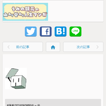
home
前の記事
次の記事
#蓮舫20240609阿佐ヶ谷