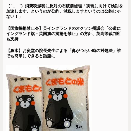
（ ´_ゝ`）消費税減税に反対の石破前総理「実現に向けて検討を
加速します、というのが公約。減税しますというのは公約じゃ
ない！」
【国旗掲揚禁止令】英イングランドのオクソン州議会「公道に
イングランド旗・英国旗の掲揚を禁止」の方針、英高等裁判所
も支持
【鼻水】お灸堂の院長先生による「鼻がつらい時の対処法」誰
でも簡単にできると話題に