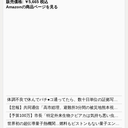
販売価格: ￥5,665 税込
Amazonの商品ページを見る
体調不良で休んでパチ●コ通ってたら、数十日単位の証拠写真撮られて会社クビになった
【悲報】共同通信「高市総理、避難所3分間の被災地熊本視察動画に批判！」 → 内閣報道官「避難所視察は51分間！大変な状況の中で、1時間近く受け入...
【予算100万】市長「特定外来生物クビアカは気持ち悪い虫だしそんな需要ないと思う」1匹300円相当の報奨金→初日に42万取られ焦り
世界初の超伝導量子熱機関…燃料もピストンもない量子エンジンが回った！