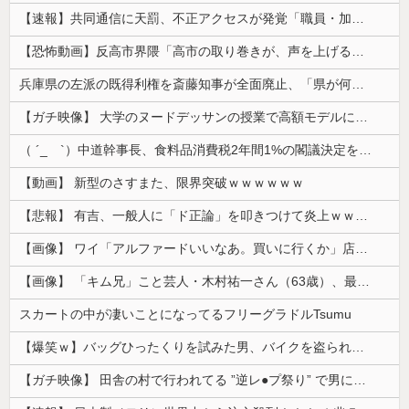
【速報】共同通信に天罰、不正アクセスが発覚「職員・加盟社・取引先などの情報6000件が漏えいした可能性」
【恐怖動画】反高市界隈「高市の取り巻きが、声を上げる被災地のおばちゃんに詰め寄ってるぅ！」→よく聞くと何やらヤバいことを言っていると話題に…
兵庫県の左派の既得利権を斎藤知事が全面廃止、「県が何をするねん？」と存在意義そのものが不明で……
【ガチ映像】 大学のヌードデッサンの授業で高額モデルに依頼したら○○○が凄すぎた動画、お前らの想像の20倍は凄い
（ ´_ゝ`）中道幹事長、食料品消費税2年間1%の閣議決定を批判 → 記者「中道改革連合は食料品消費税ゼロを公約に掲げていたが？」→ 階猛氏「
【動画】 新型のさすまた、限界突破ｗｗｗｗｗｗ
【悲報】 有吉、一般人に「ド正論」を叩きつけて炎上ｗｗｗｗｗｗｗｗ
【画像】 ワイ「アルファードいいなあ。買いに行くか」店員「ほいっ見積もりな！」ワイ「金額おかしくね？」←お前らもそう思うよな？？？？？
【画像】 「キム兄」こと芸人・木村祐一さん（63歳）、最新の松本人志さんとのツーショットが完全に別人だとネット騒然！ 「マジで誰かわからん」...
スカートの中が凄いことになってるフリーグラドルTsumu
【爆笑ｗ】バッグひったくりを試みた男、バイクを盗られる！
【ガチ映像】 田舎の村で行われてる ”逆レ●プ祭り” で男に跨って無理矢理チ●コを挿入する女の動画がエ□すぎる…