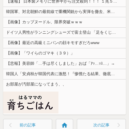
【速報】 日本製メモリに世界中から注文殺到！！！ １兆５０００億円で工場増築へ
韓国軍、対北朝鮮の最前線で重機関銃から実弾を撤去、米韓合同演習では米軍の無人機を「北朝鮮の侵入だ！」と迎撃一歩手前まで……ゆるんでるなぁ
【画像】カップヌードル、限界突破ｗｗｗ
ドイツ人男性がランニングシューズで富士登山 「足をくじいて動けない」
【画像】最近の高級ミニバンの顔キモすぎだろwww
【画像】「ワイらのゴマキ（３９）」
【悲報】美容師「…手は尽くしました」おば「ｱｯ…ｯｽ…」→
韓国人「安貞桓が韓国代表に激怒！『惨憺たる結果、徹底的な刷新が必要だ』と監督や協会を痛烈批判」
お部屋が汚部屋になってまう、、
home
前の記事
次の記事