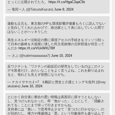
とっくに公開されてたろ。
https://t.co/HgaC2qaC9z
— 竜田一人 (@TatsutaKazuto)
June 9, 2024
蓮舫も辻元も、東京都のHPも環境影響評価書もろくに読んでない
と告白してくれたおかげで、政治家として表に出していい人間で
はないことがハッキリした
再生エネルギー法制定の際に環境アセスの手続きをゴッソリ削っ
て日本の森林を大規模に壊した民主党政権の元幹部達が何言って
んだか
https://t.co/VUxWXLT8If
— さぶ (@sabrinaaaaaaaa7)
June 10, 2024
反ワクチンも「ワクチンの副反応の研究をしているのはこのトン
デモ医者だけ」みたいなことをよく言うよね。これを刷り込まれ
ると、視れども見えず状態になりがち。
— ナカイサヤカ💉×7 ♿翻訳と歴史と介護とトンデモ批判 (@say
akatake)
June 10, 2024
とにかく自分達に都合の悪い情報は真面目に探そうともしない
し、見つけられなかった、即「無かった」ことにして、「隠蔽さ
れてる」ことにまで持って行きますからね。
支持者には「無い」で思考停止させて「見つけに行かせない」の
が目的だし、権力や権威側は「悪」という印象操作も盛り込んで