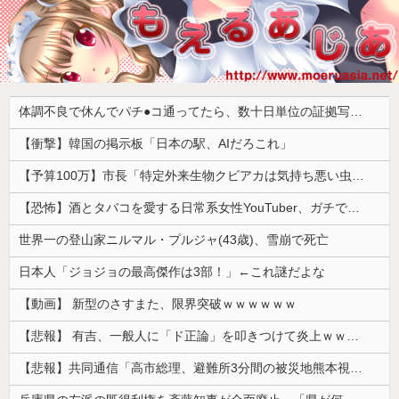
体調不良で休んでパチ●コ通ってたら、数十日単位の証拠写真撮られて会社クビになった
【衝撃】韓国の掲示板「日本の駅、AIだろこれ」
【予算100万】市長「特定外来生物クビアカは気持ち悪い虫だしそんな需要ないと思う」1匹300円相当の報奨金→初日に42万取られ焦り
【恐怖】酒とタバコを愛する日常系女性YouTuber、ガチで体が終わる・・・
世界一の登山家ニルマル・プルジャ(43歳)、雪崩で死亡
日本人「ジョジョの最高傑作は3部！」←これ謎だよな
【動画】 新型のさすまた、限界突破ｗｗｗｗｗｗ
【悲報】 有吉、一般人に「ド正論」を叩きつけて炎上ｗｗｗｗｗｗｗｗ
【悲報】共同通信「高市総理、避難所3分間の被災地熊本視察動画に批判！」 → 内閣報道官「避難所視察は51分間！大変な状況の中で、1時間近く受け入れていただき、感謝！」