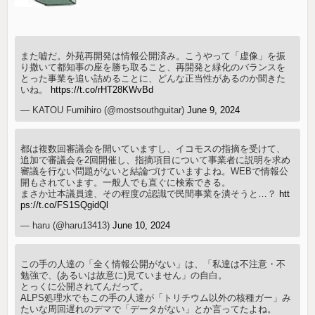
また嘘だ。外苑再開発は情報公開済み。こうやって「虚像」を振
り撒いて都知事の座を勝ち取ること、再開発と緑化のバランスを
とった事業を追い詰めることに、どんな正当性があるのか聞きた
いね。
https://t.co/rHT28KWvBd
— KATOU Fumihiro (@mostsouthguitar)
June 9, 2024
都は複数回審議会を開いていますし、イコモスの指摘を受けて、
追加で審議会を2回開催し、指摘項目について事業者に説明を求め
審議を行ない問題がないと結論づけていますよね。WEBで情報公
開もされています。一般人でも直ぐに検索できる。
まさか辻本議員達、その程度の認識で民間事業を潰そうと…？
htt
ps://t.co/FS1SQgidQl
— haru (@haru13413)
June 10, 2024
この手の人達の「全く情報公開がない」は、「私達は不注意・不
勉強で、(あるいは故意に)見ていません」の自白。
とっくに公開されてんだって。
ALPS処理水でもこの手の人達が「トリチウム以外の核種ガー」み
たいな周回遅れのデマで「データがない」とか言ってたよね。