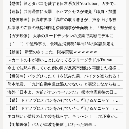
【恐怖】酒とタバコを愛する日常系女性YouTuber、ガチで体が終わる・・・
【速報】共同通信に天罰、不正アクセスが発覚「職員・加盟社・取引先などの情報6000件が漏えいした可能性」
【恐怖動画】反高市界隈「高市の取り巻きが、声を上げる被災地のおばちゃんに詰め寄ってるぅ！」→よく聞くと何やらヤバいことを言っていると話題に…
兵庫県の左派の既得利権を斎藤知事が全面廃止、「県が何をするねん？」と存在意義そのものが不明で……
【ガチ映像】 大学のヌードデッサンの授業で高額モデルに依頼したら○○○が凄すぎた動画、お前らの想像の20倍は凄い
（ ´_ゝ`）中道幹事長、食料品消費税2年間1%の閣議決定を批判 → 記者「中道改革連合は食料品消費税ゼロを公約に掲げていたが？」→ 階猛氏「
【動画】 新型のさすまた、限界突破ｗｗｗｗｗｗ
スカートの中が凄いことになってるフリーグラドルTsumu
今まで沈黙を保っていた例の男が反高市活動を再開した模様、財務省を手を組んでの返り咲きが狙いか？
【爆笑ｗ】バッグひったくりを試みた男、バイクを盗られる！
熊本地震、「九州自動車道は混んでない」と実況しながら被災地へ向かう有名アナなどに批判殺到 全国紙記者「最新の状況をいち早く伝えることは報道機関としての責務」「情報を取り上げることには大きな意義がある」
海外「日本よ、お前がナンバーワンだ」 熊本地震直後の日本の対応のスピードに世界が衝撃
【猫】 ドアノブにカバンをかけていた。行けるかニャ？ → 猫はこうなります…
【猫】 ドアノブにカバンをかけていた。行けるかニャ？ → 猫はこうなります…
ネコ飼いが階段の上で袋を揺らす。キラ〜ン！ → 地下室からヤツが現れる…
【衝撃映像】バカが津波を撮影しに行った結果…