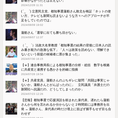
影響がなかったとは言えない」
2024/12/28 11:31
( ´_ゝ`) 立憲民主党、都知事選蓮舫さん敗北を検証「ネットの使
い方、テレビも新聞も読まないような方々へのアプローチが不
足をしていたのでは」
2024/08/09 19:02
蓮舫さん「選挙に出ても勝ち目がない」
2024/08/07 12:37
（ ´_ゝ`）法政大名誉教授「都知事選の結果の背後に日本人の読
み書き能力の急激な低下」「人々は政策を読めない、理解でき
ないという前提の候補者に票が集まった」
2024/07/30 16:15
【ｗ】連合事務局長による都知事選の分析・総括 数字を根拠
に共産党と連携する愚かさを的確に指摘
2024/07/26 19:54
【ｗ】共産党員、蓮舫さんのぶちギレに疑問「共闘は事実じゃ
ないか。蓮舫さんとがんばったのに」 立民議員「弁護士だの
新聞社へ抗議だの、どうしてしまったのか」
2024/07/23 12:26
【悲報】都知事選で応援演説を頼まれた泉代表、遅れたら蓮舫
さんから何を言われるか分からないと２時間前には事務所を出
発 → 蓮舫さん、泉代表の時だけ壇上に並ばず握手もせず目も合
わせず