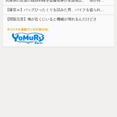
兵庫県の左派の既得利権を斎藤知事が全面廃止、「県が何をするねん？」と存在意義そのものが不明で……
【爆笑ｗ】バッグひったくりを試みた男、バイクを盗られる！
【閲覧注意】俺が近くにいると機械が壊れるんだけどさ