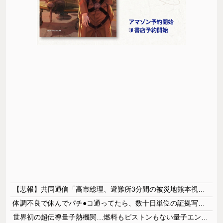
【悲報】共同通信「高市総理、避難所3分間の被災地熊本視察動画に批判！」 → 内閣報道官「避難所視察は51分間！大変な状況の中で、1時間近く受け入...
体調不良で休んでパチ●コ通ってたら、数十日単位の証拠写真撮られて会社クビになった
世界初の超伝導量子熱機関…燃料もピストンもない量子エンジンが回った！