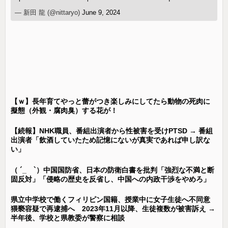
— 新田 龍 (@nittaryo)
June 9, 2024
【ｗ】長年育てやっと蕾がつき楽しみにしてたら動物の死肉に
擬態（外観・腐肉臭）する花が！
【続報】NHK職員、番組出演者から性被害を受けPTSD → 番組
出演者「飲酒していたため記憶にないが真実であれば申し訳な
い」
（ ´_ゝ`）中国国防省、日本の防衛白書を批判「強烈な不満と断
固反対」「侵略の歴史を反省し、中国への内政干渉をやめろ」
県立中学校で働くフィリピン国籍、授業中に女子生徒へ不同意
猥褻容疑で再逮捕へ 2023年11月以降、生徒複数が被害訴え →
半年後、学校と県教委が警察に相談