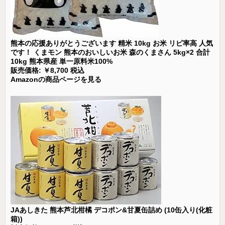
熊本の応援ありがとうございます 精米 10kg お米 リピ率高 人気
です！ くまモン 熊本のおいしいお米 森のくまさん 5kg×2 合計
10kg 熊本県産 単一原料米100%
販売価格: ￥8,700 税込
Amazonの商品ページを見る
JAあしきた 熊本芦北柑橘 デコポン&甘夏缶詰め (10缶入り(化粧
箱))