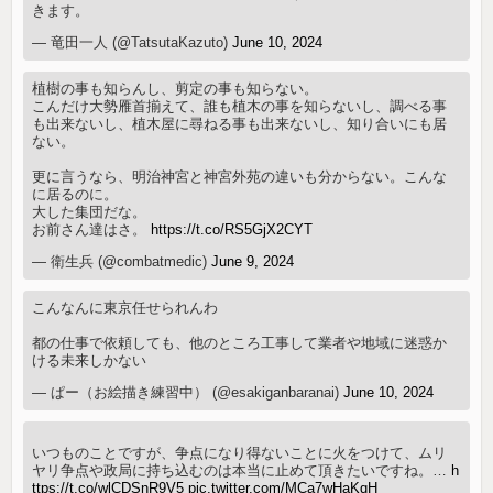
きます。
— 竜田一人 (@TatsutaKazuto)
June 10, 2024
植樹の事も知らんし、剪定の事も知らない。
こんだけ大勢雁首揃えて、誰も植木の事を知らないし、調べる事
も出来ないし、植木屋に尋ねる事も出来ないし、知り合いにも居
ない。
更に言うなら、明治神宮と神宮外苑の違いも分からない。こんな
に居るのに。
大した集団だな。
お前さん達はさ。
https://t.co/RS5GjX2CYT
— 衛生兵 (@combatmedic)
June 9, 2024
こんなんに東京任せられんわ
都の仕事で依頼しても、他のところ工事して業者や地域に迷惑か
ける未来しかない
— ぱー（お絵描き練習中） (@esakiganbaranai)
June 10, 2024
いつものことですが、争点になり得ないことに火をつけて、ムリ
ヤリ争点や政局に持ち込むのは本当に止めて頂きたいですね。…
h
ttps://t.co/wlCDSnR9V5
pic.twitter.com/MCa7wHaKqH