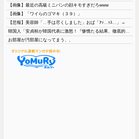
【画像】最近の高級ミニバンの顔キモすぎだろwww
【画像】「ワイらのゴマキ（３９）」
【悲報】美容師「…手は尽くしました」おば「ｱｯ…ｯｽ…」→
韓国人「安貞桓が韓国代表に激怒！『惨憺たる結果、徹底的な刷新が必要だ』と監督や協会を痛烈批判」
お部屋が汚部屋になってまう、、