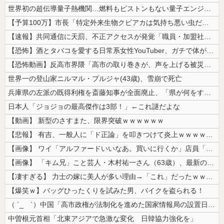
世界初の超伝導量子熱機関…燃料もピストンもない量子エンジンが回った！
【予算100万】市長「特定外来生物クビアカは気持ち悪い虫だしそんな需要...
【速報】共同通信に天罰、不正アクセスが発覚「職員・加盟社・取引先などの...
【恐怖】酒とタバコを愛する日常系女性YouTuber、ガチで体が終わる...
【恐怖動画】反高市界隈「高市の取り巻きが、声を上げる被災地のおばちゃん...
世界一の登山家ニルマル・プルジャ(43歳)、雪崩で死亡
兵庫県の左派の既得利権を斎藤知事が全面廃止、「県が何をするねん？」と存...
日本人「ジョジョの最高傑作は3部！」←これ謎だよな
【動画】 新型のさすまた、限界突破ｗｗｗｗｗｗ
【悲報】 有吉、一般人に「ド正論」を叩きつけて炎上ｗｗｗｗｗｗｗｗ
【画像】 ワイ「アルファードいいなあ。買いに行くか」店員「ほいっ見積も...
【画像】 「キム兄」こと芸人・木村祐一さん（63歳）、最新の松本人志さ...
【凄すぎる】 力士の嫁に美人が多い理由→「これ」だったｗｗｗｗｗｗｗ
【爆笑ｗ】バッグひったくりを試みた男、バイクを盗られる！
（ ´_ゝ`）中国「高市政権が法制化を進めた国家情報局の設置日が7月3...
中曽根元首相「北東アジアで急激な変化 日韓協力強化を」