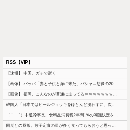
RSS【VIP】
【速報】 中国、ガチで逝く
【画像】 パッパ「妻と子供と海に来た」パシャ←想像の200倍は神々しくて草
【画像】 福岡、こんなのが普通に走ってるｗｗｗｗｗｗｗｗｗｗｗｗｗｗｗｗｗｗｗｗｗｗｗｗｗｗｗｗｗｗｗｗｗｗｗｗｗｗｗｗ
韓国人「日本ではビールジョッキをほとんど洗わずに、次の客に出すんだ！ これが証拠の映像だ!!」……あー、なるほどですねー。韓国には「アレ」がな...
（ ´_ゝ`）中道幹事長、食料品消費税2年間1%の閣議決定を批判 → 記者「中道改革連合は食料品消費税ゼロを公約に掲げていたが？」→ 階猛氏「
同期との昼飯。餃子定食の量が多く食ってもらおうと思ったら俺の餃子にタレと酢を直接かけた