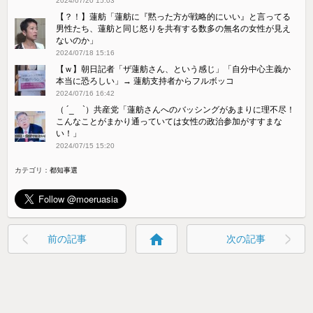
2024/07/20 15:03
【？！】蓮舫「蓮舫に『黙った方が戦略的にいい』と言ってる
男性たち、蓮舫と同じ怒りを共有する数多の無名の女性が見え
ないのか」
2024/07/18 15:16
【ｗ】朝日記者「ザ蓮舫さん、という感じ」「自分中心主義か
本当に恐ろしい」→ 蓮舫支持者からフルボッコ
2024/07/16 16:42
（ ´_ゝ`）共産党「蓮舫さんへのバッシングがあまりに理不尽！
こんなことがまかり通っていては女性の政治参加がすすまな
い！」
2024/07/15 15:20
カテゴリ：
都知事選
home
前の記事
次の記事