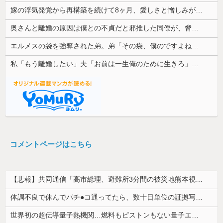
嫁の浮気発覚から再構築を続けて8ヶ月、愛しさと憎しみが交互に押し寄せてる。もう一回俺に恋させてあげたい。
奥さんと離婚の原因は僕との不貞だと邪推した同僚が、脅迫行為するようになった。奥さんとは何の関係もないのに...
エルメスの袋を強奪された弟。弟「その袋、僕のですよね？」女性「私の物ですけど？」→中身を確認した瞬間、言い逃れできない状況になり…
私「もう離婚したい」夫「お前は一生俺のために生きろ」→話し合いになるはずが恐ろしい要求を突き付けられて…
コメントページはこちら
【悲報】共同通信「高市総理、避難所3分間の被災地熊本視察動画に批判！」 → 内閣報道官「避難所視察は51分間！大変な状況の中で、1時間近く受け入...
体調不良で休んでパチ●コ通ってたら、数十日単位の証拠写真撮られて会社クビになった
世界初の超伝導量子熱機関…燃料もピストンもない量子エンジンが回った！