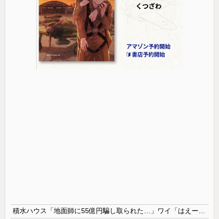
積水ハウス「地面師に55億円騙し取られた…」ワイ「はえーかわいそう…会社滅茶苦茶やろなぁ」→