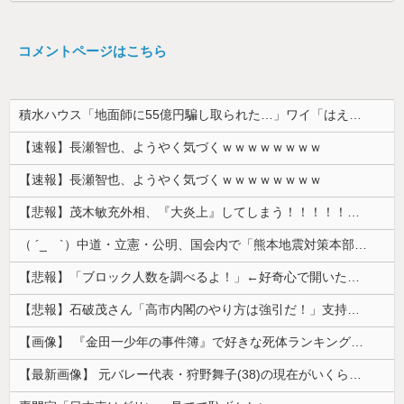
コメントページはこちら
積水ハウス「地面師に55億円騙し取られた…」ワイ「はえーかわいそう…会社滅茶苦茶やろなぁ」→
【速報】長瀬智也、ようやく気づくｗｗｗｗｗｗｗｗ
【速報】長瀬智也、ようやく気づくｗｗｗｗｗｗｗｗ
【悲報】茂木敏充外相、『大炎上』してしまう！！！！！！！
（ ´_ゝ`）中道・立憲・公明、国会内で「熊本地震対策本部会議」各省庁からヒアリング・現地から意見聴取「パーティション、人手、宿泊施設の不足や、...
【悲報】「ブロック人数を調べるよ！」←好奇心で開いたら終わるサイトだった【HotTweets】
【悲報】石破茂さん「高市内閣のやり方は強引だ！」支持率下落の理由を指摘 → ﾈｯﾄ「お前が言うな」「鳥取県だけ減税無しで！」 ｗｗｗｗｗｗｗｗｗ...
【画像】 『金田一少年の事件簿』で好きな死体ランキング１位がこちら！
【最新画像】 元バレー代表・狩野舞子(38)の現在がいくらなんでも即ハボすぎる！