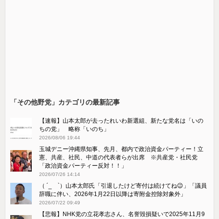
「その他野党」カテゴリの最新記事
【速報】山本太郎が去ったれいわ新選組、新たな党名は「いの
ちの党」 略称「いのち」
2026/08/06 19:44
玉城デニー沖縄県知事、先月、都内で政治資金パーティー！立
憲、共産、社民、中道の代表者らが出席 ※共産党・社民党
「政治資金パーティー反対！！」
2026/07/26 14:14
（ ´_ゝ`）山本太郎氏「引退したけど寄付は続けてね😉」「議員
辞職に伴い、2026年1月22日以降は寄附金控除対象外」
2026/07/22 09:49
【悲報】NHK党の立花孝志さん、名誉毀損疑いで2025年11月9