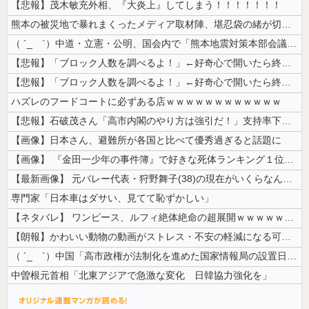
【悲報】茂木敏充外相、『大炎上』してしまう！！！！！！！
熊本の被災地で暴れまくったメディア取材陣、堪忍袋の緒が切れた地元住民が...
（ ´_ゝ`）中道・立憲・公明、国会内で「熊本地震対策本部会議」各省庁...
【悲報】「ブロック人数を調べるよ！」←好奇心で開いたら終わるサイトだっ...
【悲報】「ブロック人数を調べるよ！」←好奇心で開いたら終わるサイトだっ...
ハズレのフードコートに必ずある店ｗｗｗｗｗｗｗｗｗｗｗｗ
【悲報】石破茂さん「高市内閣のやり方は強引だ！」支持率下落の理由を指摘...
【画像】日本さん、避難所が各国と比べて優秀過ぎると話題に
【画像】 『金田一少年の事件簿』で好きな死体ランキング１位がこちら！
【最新画像】 元バレー代表・狩野舞子(38)の現在がいくらなんでも即ハ...
専門家「日本車はダサい、見てて恥ずかしい」
【ネタバレ】 ワンピース、ルフィ絶体絶命の超展開ｗｗｗｗｗｗｗｗｗｗｗ...
【朗報】かわいい動物の動画がストレス・不安の軽減になる可能性。英大学の...
（ ´_ゝ`）中国「高市政権が法制化を進めた国家情報局の設置日が7月3...
中曽根元首相「北東アジアで急激な変化 日韓協力強化を」