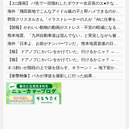
【エ□漫画】 バ先で一目惚れしたダウナー女店長のエ●チなサービスで給料0円…！弱点チクビ責めでイカせまくってわからせる…！
海外「飛田新地でこんなアイドル級の子と即ハメできるのかよ」⇒ 晒された無修正動画がコチラ
野田クリスタルさん「イラストレーターの人が『AIに仕事を奪われる』って言ってるけど、あなた達は"仕事を奪う側"じゃない？」
【朗報】かわいい動物の動画がストレス・不安の軽減になる可能性。英大学の研究で実証
熊本地震、「九州自動車道は混んでない」と実況しながら被災地へ向かう有名アナなどに批判殺到 全国紙記者「最新の状況をいち早く伝えることは報道機関としての責務」「情報を取り上げることには大きな意義がある」
海外「日本よ、お前がナンバーワンだ」 熊本地震直後の日本の対応のスピードに世界が衝撃
【猫】 ドアノブにカバンをかけていた。行けるかニャ？ → 猫はこうなります…
【猫】 ドアノブにカバンをかけていた。行けるかニャ？ → 猫はこうなります…
ネコ飼いが階段の上で袋を揺らす。キラ〜ン！ → 地下室からヤツが現れる…
【衝撃映像】バカが津波を撮影しに行った結果…