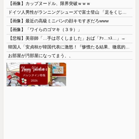
【画像】カップヌードル、限界突破ｗｗｗ
ドイツ人男性がランニングシューズで富士登山 「足をくじいて動けない」
【画像】最近の高級ミニバンの顔キモすぎだろwww
【画像】「ワイらのゴマキ（３９）」
【悲報】美容師「…手は尽くしました」おば「ｱｯ…ｯｽ…」→
韓国人「安貞桓が韓国代表に激怒！『惨憺たる結果、徹底的な刷新が必要だ』と監督や協会を痛烈批判」
お部屋が汚部屋になってまう、、