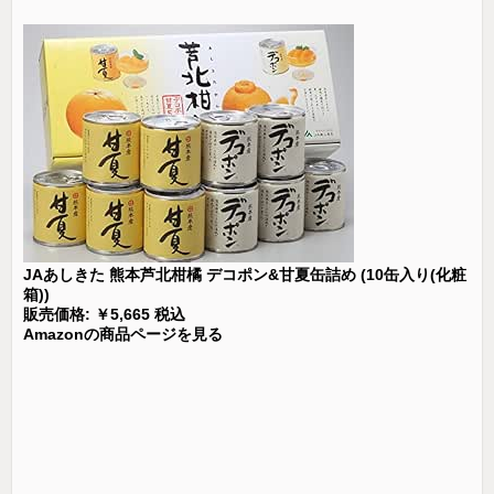
JAあしきた 熊本芦北柑橘 デコポン&甘夏缶詰め (10缶入り(化粧
箱))
販売価格: ￥5,665 税込
Amazonの商品ページを見る