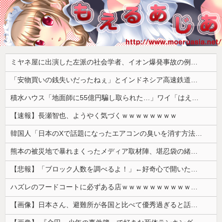
ミヤネ屋に出演した左派の社会学者、イオン爆発事故の例のテナントに理解を示して……
「安物買いの銭失いだったねぇ」とインドネシア高速鉄道の最終処分に日本側騒然、国家予算は使わないというと何が財源なんだ？
積水ハウス「地面師に55億円騙し取られた…」ワイ「はえーかわいそう…会社滅茶苦茶やろなぁ」→
【速報】長瀬智也、ようやく気づくｗｗｗｗｗｗｗｗ
韓国人「日本のXで話題になったエアコンの臭いを消す方法をご覧ください」→「これマジ？」
熊本の被災地で暴れまくったメディア取材陣、堪忍袋の緒が切れた地元住民が苦情を寄せまくった結果……
【悲報】「ブロック人数を調べるよ！」←好奇心で開いたら終わるサイトだった【HotTweets】
ハズレのフードコートに必ずある店ｗｗｗｗｗｗｗｗｗｗｗｗ
【画像】日本さん、避難所が各国と比べて優秀過ぎると話題に