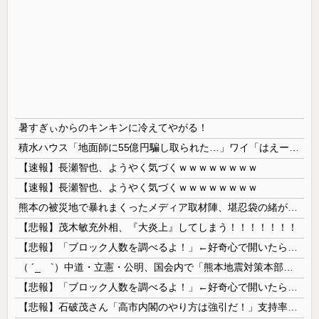
暑すぎぃからのキンキンに冷えてやがる！
積水ハウス「地面師に55億円騙し取られた…」ワイ「はえーかわいそう…会社滅茶苦茶やろなぁ」→
【速報】長瀬智也、ようやく気づくｗｗｗｗｗｗｗｗ
【速報】長瀬智也、ようやく気づくｗｗｗｗｗｗｗｗ
熊本の被災地で暴れまくったメディア取材陣、堪忍袋の緒が切れた地元住民が苦情を寄せまくった結果……
【悲報】茂木敏充外相、『大炎上』してしまう！！！！！！！
【悲報】「ブロック人数を調べるよ！」←好奇心で開いたら終わるサイトだった【HotTweets】
（ ´_ゝ`）中道・立憲・公明、国会内で「熊本地震対策本部会議」各省庁からヒアリング・現地から意見聴取「パーティション、人手、宿泊施設の不足や、...
【悲報】「ブロック人数を調べるよ！」←好奇心で開いたら終わるサイトだった【HotTweets】
【悲報】石破茂さん「高市内閣のやり方は強引だ！」支持率下落の理由を指摘 → ﾈｯﾄ「お前が言うな」「鳥取県だけ減税無しで！」 ｗｗｗｗｗｗｗｗｗ...