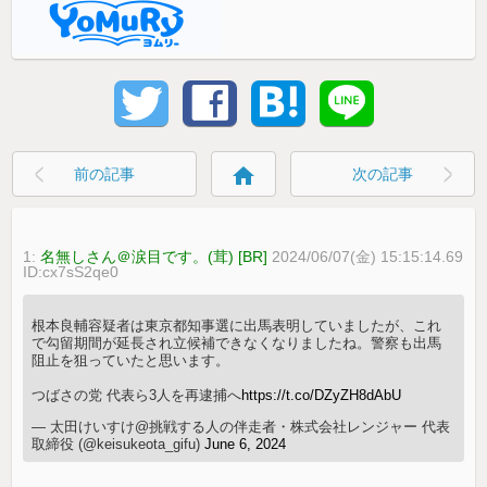
home
前の記事
次の記事
1:
名無しさん＠涙目です。(茸) [BR]
2024/06/07(金) 15:15:14.69
ID:cx7sS2qe0
根本良輔容疑者は東京都知事選に出馬表明していましたが、これ
で勾留期間が延長され立候補できなくなりましたね。警察も出馬
阻止を狙っていたと思います。
つばさの党 代表ら3人を再逮捕へ
https://t.co/DZyZH8dAbU
— 太田けいすけ@挑戦する人の伴走者・株式会社レンジャー 代表
取締役 (@keisukeota_gifu)
June 6, 2024