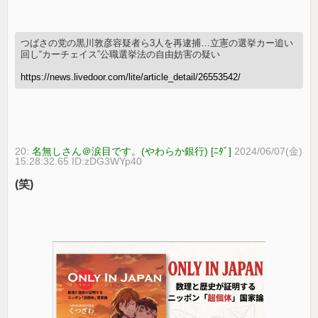
つばさの党の黒川敦彦容疑者ら3人を再逮捕…立憲の選挙カー追い
回し“カーチェイス”公職選挙法の自由妨害の疑い
https://news.livedoor.com/lite/article_detail/26553542/
20:
名無しさん＠涙目です。(やわらか銀行) [ﾆﾀﾞ]
2024/06/07(金)
15:28:32.65 ID:zDG3WYp40
(笑)