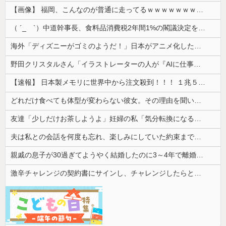
【画像】 福岡、こんなのが普通に走ってるｗｗｗｗｗｗｗｗｗｗｗｗｗｗｗｗｗｗｗｗｗｗｗｗｗｗｗｗｗｗｗｗｗｗｗｗｗｗｗｗ
（ ´_ゝ`）中道幹事長、食料品消費税2年間1%の閣議決定を批判 → 記者「中道改革連合は食料品消費税ゼロを公約に掲げていたが？」→ 階猛氏「
海外「ディズニーがゴミのようだ！」日本がアニメ化した米人気SF作品に絶賛の声が殺到中
野田クリスタルさん「イラストレーターの人が『AIに仕事を奪われる』って言ってるけど、あなた達は"仕事を奪う側"じゃない？」
【速報】 日本製メモリに世界中から注文殺到！！！ １兆５０００億円で工場増築へ
どれだけ食べても体型が変わらない彼女。その理由を聞いたら、思いもしなかった方法で維持していて…
友達「少しだけお茶しようよ」妊婦の私「気分転換になるなら…」→帰宅してから思わぬ異変が起きて…
夫は私との会話を何度も忘れ、楽しみにしていた約束まで覚えていなかった。その積み重ねが限界を迎えて…
親戚の息子が30過ぎてようやく結婚したのに3～4年で離婚。相手の女性の言い分がモラハラだったらしい
激辛チャレンジの契約書にサインし、チャレンジしたらとんでもない事態になった。救急車運ばれ胃の洗浄や入院2日で10万超えて...