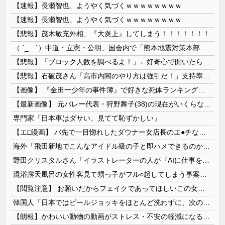
【速報】長瀬智也、ようやく気づくｗｗｗｗｗｗｗｗ
【速報】長瀬智也、ようやく気づくｗｗｗｗｗｗｗｗ
【悲報】茂木敏充外相、『大炎上』してしまう！！！！！！！
（ ´_ゝ`）中道・立憲・公明、国会内で「熊本地震対策本部会議」各省庁からヒアリング・現地から意見聴取「パーティション、人手、宿泊施設の不足や、...
【悲報】「ブロック人数を調べるよ！」←好奇心で開いたら終わるサイトだった【HotTweets】
【悲報】石破茂さん「高市内閣のやり方は強引だ！」支持率下落の理由を指摘 → ﾈｯﾄ「お前が言うな」「鳥取県だけ減税無しで！」 ｗｗｗｗｗｗｗｗｗ...
【画像】 『金田一少年の事件簿』で好きな死体ランキング１位がこちら！
【最新画像】 元バレー代表・狩野舞子(38)の現在がいくらなんでも即ハボすぎる！
専門家「日本車はダサい、見てて恥ずかしい」
【エ□漫画】 バ先で一目惚れしたダウナー女店長のエ●チなサービスで給料0円…！弱点チクビ責めでイカせまくってわからせる…！
海外「飛田新地でこんなアイドル級の子と即ハメできるのかよ」⇒ 晒された無修正動画がコチラ
野田クリスタルさん「イラストレーターの人が『AIに仕事を奪われる』って言ってるけど、あなた達は"仕事を奪う側"じゃない？」
混浴露天風呂の女性客見て甥っ子がフル○起してしまう事案が発生 part4
【閲覧注意】 お願いだからフェイクであってほしいこの女児の動画、本物だった…
韓国人「日本ではビールジョッキをほとんど洗わずに、次の客に出すんだ！ これが証拠の映像だ!!」……あー、なるほどですねー。韓国には「アレ」がないんだ？
【朗報】かわいい動物の動画がストレス・不安の軽減になる可能性。英大学の研究で実証