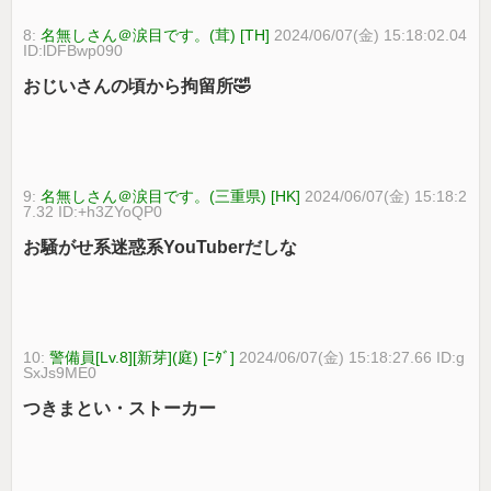
8:
名無しさん＠涙目です。(茸) [TH]
2024/06/07(金) 15:18:02.04
ID:lDFBwp090
おじいさんの頃から拘留所🤣
9:
名無しさん＠涙目です。(三重県) [HK]
2024/06/07(金) 15:18:2
7.32 ID:+h3ZYoQP0
お騒がせ系迷惑系YouTuberだしな
10:
警備員[Lv.8][新芽](庭) [ﾆﾀﾞ]
2024/06/07(金) 15:18:27.66 ID:g
SxJs9ME0
つきまとい・ストーカー