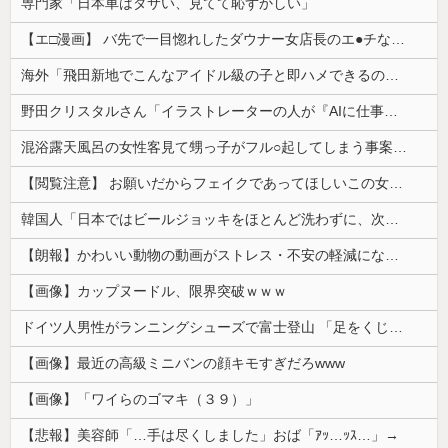
専門家「日本車はダサい、見てて恥ずかしい」
【エ□漫画】 バ先で一目惚れしたダウナー女店長のエ●チなサービスで給料0円…！弱点チクビ責めでイカせまくってわからせる…！
海外「飛田新地でこんなアイドル級の子と即ハメできるのかよ」⇒ 晒された無修正動画がコチラ
野田クリスタルさん「イラストレーターの人が『AIに仕事を奪われる』って言ってるけど、あなた達は"仕事を奪う側"じゃない？」
混浴露天風呂の女性客見て甥っ子がフル○起してしまう事案が発生 part4
【閲覧注意】 お願いだからフェイクであってほしいこの女児の動画、本物だった…
韓国人「日本ではビールジョッキをほとんど洗わずに、次の客に出すんだ！ これが証拠の映像だ!!」……あー、なるほどですねー。韓国には「アレ」がないんだ？
【朗報】かわいい動物の動画がストレス・不安の軽減になる可能性。英大学の研究で実証
【画像】カップヌードル、限界突破ｗｗｗ
ドイツ人男性がランニングシューズで富士登山 「足をくじいて動けない」
【画像】最近の高級ミニバンの顔キモすぎだろwww
【画像】「ワイらのゴマキ（３９）」
【悲報】美容師「…手は尽くしました」おば「ｱｯ…ｯｽ…」→