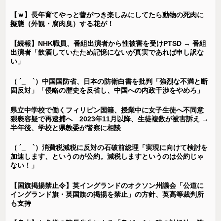
【ｗ】長年育てやっと蕾がつき楽しみにしてたら動物の死肉に
擬態（外観・腐肉臭）する花が！
【続報】NHK職員、番組出演者から性被害を受けPTSD → 番組
出演者「飲酒していたため記憶にないが真実であれば申し訳な
い」
（ ´_ゝ`）中国国防省、日本の防衛白書を批判「強烈な不満と断
固反対」「侵略の歴史を反省し、中国への内政干渉をやめろ」
県立中学校で働くフィリピン国籍、授業中に女子生徒へ不同意
猥褻容疑で再逮捕へ 2023年11月以降、生徒複数が被害訴え →
半年後、学校と県教委が警察に相談
（ ´_ゝ`）消費税減税に反対の石破前総理「実現に向けて検討を
加速します、というのが公約。減税しますというのは公約じゃ
ない！」
【国旗掲揚禁止令】英イングランドのオクソン州議会「公道に
イングランド旗・英国旗の掲揚を禁止」の方針、英高等裁判所
も支持