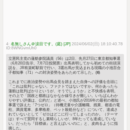
4:
名無しさん＠涙目です。(庭) [JP]
2024/06/02(日) 18:10:40.78
ID:8WNGvmUh0
立憲民主党の蓮舫参院議員（56）は2日、先月27日に東京都知事選
（6月20日告示、7月7日投開票）出馬表明してから初めての街頭演
説を、JR有楽町駅前で行い、3選出馬が見込まれる現職の小池百合
子都知事（71）への対決姿勢をあらためて示した。(略
これまでに政治姿勢や出馬会見を踏まえた自身への評価を念頭に
「これは批判じゃない。ファクトではないですか。何かあったら
蓮舫は批判ばかりというが、そうでしょうか」と不快感を表明。
その上で「国政と都政はなかなか線引きが難しい。いちばんわか
りやすい評価は、公約だ」と述べ、小池氏が2016年の最初の都知
事選で訴えた「7つゼロ」（待機児童や介護離職、残業、都道の電
柱、満員電車、多摩格差、ペット殺処分など）について、達成さ
れていないとして「ゼロはどこに行ってしまったのか。（テーマ
は）すべて賛同するし素晴らしいが、8年たっても達成していな
い。だったら『目標値』と言えばいいのに」と、皮肉るように指
摘した。