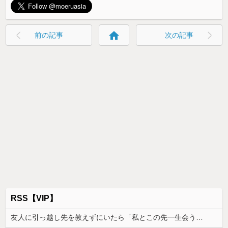
home
前の記事
次の記事
RSS【VIP】
友人に引っ越し先を教えずにいたら「私とこの先一生会う気ないんだ」と泣かれた。なので「よく分かったね、元気でね」と告げて…