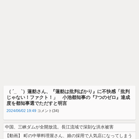
（ ´_ゝ`）蓮舫さん、『蓮舫は批判ばかり』に不快感「批判
じゃない！ファクト！」 小池都知事の『7つのゼロ』達成
度を都知事選でただすと明言
2024/06/02 19:49
コメント(34)
中国、三峡ダムが全開放流。長江流域で深刻な洪水被害
【動画】 町の中華料理屋さん、娘の採用で人気店になってしまう