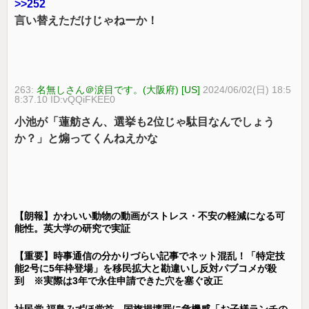
>>252
言い替えただけじゃねーか！
263:
名無しさん＠涙目です。(大阪府) [US]
2024/06/02(日) 18:5
8:37.10 ID:vQQiFKEE0
小池が「蓮舫さん、選挙も2位じゃ駄目なんでしょう
か？」と煽ってくんねえかな
【朗報】かわいい動物の動画がストレス・不安の軽減になる可
能性。英大学の研究で実証
【重要】時事通信の分かりづらい記事でネット混乱！「特定技
能2号に5年枠登場」を移民拡大と勘違いし反対パブコメが殺
到 ※実際は3年で永住申請できた穴を塞ぐ改正
社民党 福島みずほ党首、国旗損壊罪に危機感「お子様ランチの