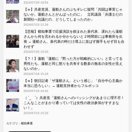
2024/07/26 19:54
【ｗ】共産党員、蓮舫さんのぶちギレに疑問「共闘は事実じゃ
ないか。蓮舫さんとがんばったのに」 立民議員「弁護士だの
新聞社へ抗議だの、どうしてしまったのか」
2024/07/23 12:26
【悲報】都知事選で応援演説を頼まれた泉代表、遅れたら蓮舫
さんから何を言われるか分からないと２時間前には事務所を出
発 → 蓮舫さん、泉代表の時だけ壇上に並ばず握手もせず目も合
わせず
2024/07/20 15:03
【？！】蓮舫「蓮舫に『黙った方が戦略的にいい』と言ってる
男性たち、蓮舫と同じ怒りを共有する数多の無名の女性が見え
ないのか」
2024/07/18 15:16
【ｗ】朝日記者「ザ蓮舫さん、という感じ」「自分中心主義か
本当に恐ろしい」→ 蓮舫支持者からフルボッコ
2024/07/16 16:42
（ ´_ゝ`）共産党「蓮舫さんへのバッシングがあまりに理不尽！
こんなことがまかり通っていては女性の政治参加がすすまな
い！」
2024/07/15 15:20
カテゴリ：
都知事選