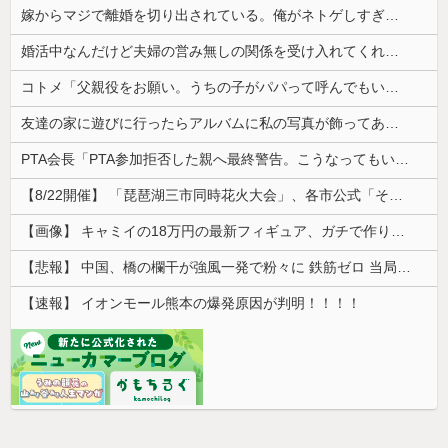
嫁からマジで離婚を切り出されている。俺がネトゲしすぎて全くかまわなかったのが原因らしく...
婚活中なんだけど夫婦の営み無しの関係を受け入れてくれる男性が全然いない
コトメ「父親役をお願い。うちの子がパパって呼んでもいいよね？」旦那「それは無理」→断った途端に大騒ぎになり…
友達の家に遊びに行ったらアルバムに私の写真が飾ってあった。しかも私が知らない写真
PTA会長「PTA参加拒否した親へ最終警告。こうなってもいい？」
【8/22開催】 「琵琶湖三市同時花火大会」、各市公式「そんな花火大会は存在しない」→ 高価チケットを購入した人達がSNS阿鼻叫喚
【画像】 キャミイの18万円の最新フィギュア、ガチで作り込みがエグすぎる
【悲報】 中国、橋の欄干が強風一発で粉々に 鉄筋ゼロ 当局「接着剤でくっつけただけ」「正常で、品質問題はない」
【速報】 イオンモール熊本の爆発原因が判明！！！！