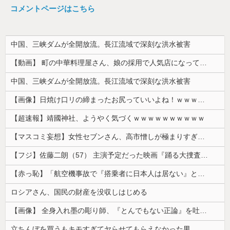
コメントページはこちら
中国、三峡ダムが全開放流。長江流域で深刻な洪水被害
【動画】 町の中華料理屋さん、娘の採用で人気店になってしまう
中国、三峡ダムが全開放流。長江流域で深刻な洪水被害
【画像】日焼け口リの締まったお尻っていいよね！ｗｗｗｗｗ
【超速報】靖國神社、ようやく気づくｗｗｗｗｗｗｗｗｗｗ
【マスコミ妄想】女性セブンさん、高市憎しが極まりすぎたのか、過去一級の低俗な「支持率下げてやる」記事を配信してしまう 想像の10倍低俗
【フジ】佐藤二朗（57） 主演予定だった映画『踊る大捜査線』スピンオフ作品の撮影中止が正式に決定
【赤っ恥】「航空機事故で『搭乗者に日本人は居ない』という発表は嫌い。人間として同じ価値だと思う」→ツッコミ殺到も「自分が気に入らないと思った」と...
ロシアさん、国民の財産を没収しはじめる
【画像】 全身入れ墨の彫り師、『とんでもない正論』を吐いて30万再生されてしまうｗｗｗｗｗｗｗ
立ちんぼを買うもキモすぎてヤらせてもらえなかった男、代わりの足コキでまさかの大量身寸米青ｗｗｗ