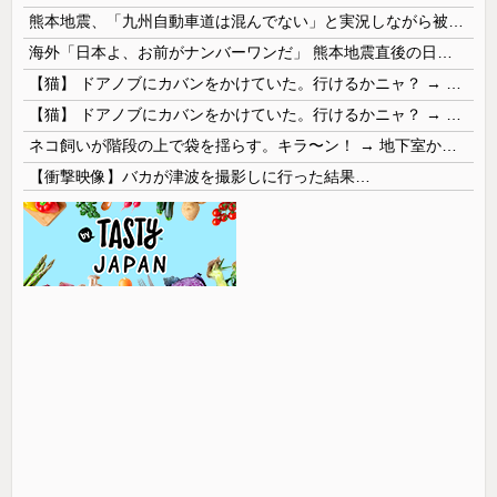
熊本地震、「九州自動車道は混んでない」と実況しながら被災地へ向かう有名アナなどに批判殺到 全国紙記者「最新の状況をいち早く伝えることは報道機関としての責務」「情報を取り上げることには大きな意義がある」
海外「日本よ、お前がナンバーワンだ」 熊本地震直後の日本の対応のスピードに世界が衝撃
【猫】 ドアノブにカバンをかけていた。行けるかニャ？ → 猫はこうなります…
【猫】 ドアノブにカバンをかけていた。行けるかニャ？ → 猫はこうなります…
ネコ飼いが階段の上で袋を揺らす。キラ〜ン！ → 地下室からヤツが現れる…
【衝撃映像】バカが津波を撮影しに行った結果…