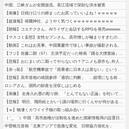
中国、三峡ダムが全開放流。長江流域で深刻な洪水被害
【画像】日焼け口リの締まったお尻っていいよね！ｗｗｗｗｗ
【超速報】靖國神社、ようやく気づくｗｗｗｗｗｗｗｗｗｗ
【朗報】コエテクさん、AIライザと会話するRPGを発売wwwwwwww...
【マスコミ妄想】女性セブンさん、高市憎しが極まりすぎたのか、過去一級の...
【動画】これはお見事。中国重慶市で珍しい事故が撮影される。
【フジ】佐藤二朗（57） 主演予定だった映画『踊る大捜査線』スピンオフ...
【悲報】おにまいの二期ってやらないの？アニメも原作も､外人からも人気あ...
【赤っ恥】「航空機事故で『搭乗者に日本人は居ない』という発表は嫌い。人...
【悲報】高市首相の靖国参拝「適切に判断」 …総理になる前の昨年は参拝
ロシアさん、国民の財産を没収しはじめる
【画像】 全身入れ墨の彫り師、『とんでもない正論』を吐いて30万再生さ...
【悲報】 明日、飛田給とかいう謎の場所に行くんやが何があるんや????...
【ｗ】物凄くカワイイ子猫の取っ組み合い！
（ ´_ゝ`）中国「高市政権が法制化を進めた国家情報局の設置日が7月3...
中曽根元首相「北東アジアで急激な変化 日韓協力強化を」