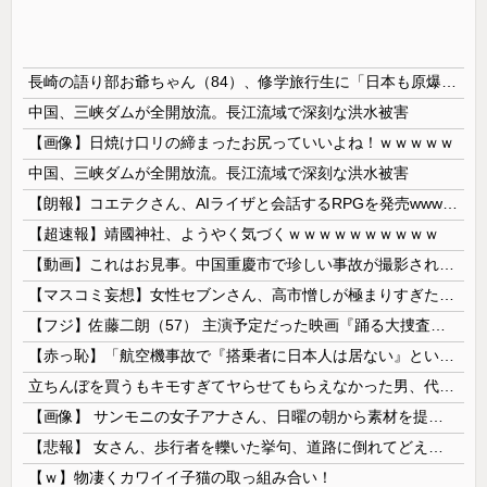
長崎の語り部お爺ちゃん（84）、修学旅行生に「日本も原爆を持たないと負ける」と言われびっくり！ 被団協代表（85）も中学生に「核を持たないで日本を守れますか」と問われ危機感
中国、三峡ダムが全開放流。長江流域で深刻な洪水被害
【画像】日焼け口リの締まったお尻っていいよね！ｗｗｗｗｗ
中国、三峡ダムが全開放流。長江流域で深刻な洪水被害
【朗報】コエテクさん、AIライザと会話するRPGを発売wwwwwwwwwwww
【超速報】靖國神社、ようやく気づくｗｗｗｗｗｗｗｗｗｗ
【動画】これはお見事。中国重慶市で珍しい事故が撮影される。
【マスコミ妄想】女性セブンさん、高市憎しが極まりすぎたのか、過去一級の低俗な「支持率下げてやる」記事を配信してしまう 想像の10倍低俗
【フジ】佐藤二朗（57） 主演予定だった映画『踊る大捜査線』スピンオフ作品の撮影中止が正式に決定
【赤っ恥】「航空機事故で『搭乗者に日本人は居ない』という発表は嫌い。人間として同じ価値だと思う」→ツッコミ殺到も「自分が気に入らないと思った」と...
立ちんぼを買うもキモすぎてヤらせてもらえなかった男、代わりの足コキでまさかの大量身寸米青ｗｗｗ
【画像】 サンモニの女子アナさん、日曜の朝から素材を提供してしまう
【悲報】 女さん、歩行者を轢いた挙句、道路に倒れてどえらいことになってしまうw w w w w w w
【ｗ】物凄くカワイイ子猫の取っ組み合い！