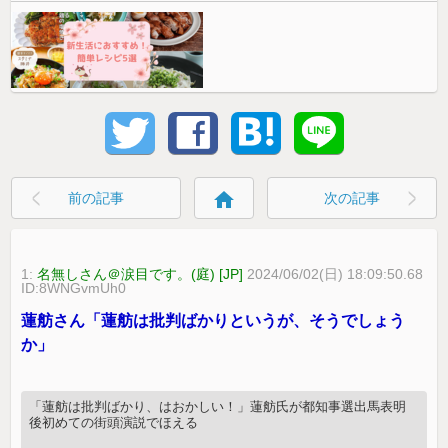
home
前の記事
次の記事
1:
名無しさん＠涙目です。(庭) [JP]
2024/06/02(日) 18:09:50.68
ID:8WNGvmUh0
蓮舫さん「蓮舫は批判ばかりというが、そうでしょう
か」
「蓮舫は批判ばかり、はおかしい！」蓮舫氏が都知事選出馬表明
後初めての街頭演説でほえる