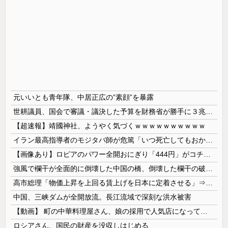
元いいとも青年隊、中居正広の”素顔”を暴露
世耕議員、国会で審議・議決した予算を財務省が勝手に３兆円動かしていると指摘・問題視
【超速報】靖國神社、ようやく気づくｗｗｗｗｗｗｗｗｗｗ
イラン最高指導者のモジタバ師が危篤「いつ死亡してもおかしくない」…イラン大統領「意思疎通はかなり難しい」！
【画像あり】ロピアのパワー全開おにぎり「444円」がコチラｗｗｗｗｗ
強風で欄干が全面的に倒壊した中国の橋、倒壊した欄干の破片を調べると凄まじい事実が発覚して……
高市総理「物価上昇を上回る賃上げを日本に定着させる」⇒ 国家公務員月給3.51％増へ
中国、三峡ダムが全開放流。長江流域で深刻な洪水被害
【動画】 町の中華料理屋さん、娘の採用で人気店になってしまう
ロシアさん、国民の財産を没収しはじめる