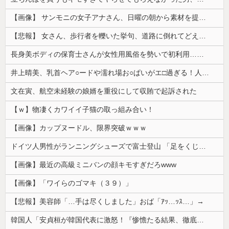
【画像】 サンモニの女子アナさん、日曜の朝から素材を提供してしまう
【悲報】 女さん、歩行者を轢いた挙句、道路に倒れてどえらいことになってしまうw w w w w w w
長身美ボディの保育士さんが女性用風俗を勢いで初利用…子供に絶対見せられないメスの顔でイキまくり。
井上晴美、乳首ヘア○ードや濡れ場お○ぱいがエ□過ぎる！人生最後のラスト写真集、最高！！
文在寅、航空未経験の娘婿を重役にして収賄で起訴された
【ｗ】物凄くカワイイ子猫の取っ組み合い！
【画像】カップヌードル、限界突破ｗｗｗ
ドイツ人男性がランニングシューズで富士登山 「足をくじいて動けない」
【画像】最近の高級ミニバンの顔キモすぎだろwww
【画像】「ワイらのゴマキ（３９）」
【悲報】美容師「…手は尽くしました」おば「ｱｯ…ｯｽ…」→
韓国人「安貞桓が韓国代表に激怒！『惨憺たる結果、徹底的な刷新が必要だ』と監督や協会を痛烈批判」