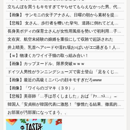
立ちんぼを買うもキモすぎてヤらせてもらえなかった男、代わりの足コキでまさかの大量身寸米青ｗｗｗ
【画像】 サンモニの女子アナさん、日曜の朝から素材を提供してしまう
【悲報】 女さん、歩行者を轢いた挙句、道路に倒れてどえらいことになってしまうw w w w w w w
長身美ボディの保育士さんが女性用風俗を勢いで初利用…子供に絶対見せられないメスの顔でイキまくり。
文在寅、航空未経験の娘婿を重役にして収賄で起訴された
井上晴美、乳首ヘア○ードや濡れ場お○ぱいがエ□過ぎる！人生最後のラスト写真集、最高！！
【ｗ】物凄くカワイイ子猫の取っ組み合い！
【画像】カップヌードル、限界突破ｗｗｗ
ドイツ人男性がランニングシューズで富士登山 「足をくじいて動けない」
【画像】最近の高級ミニバンの顔キモすぎだろwww
【画像】「ワイらのゴマキ（３９）」
【悲報】美容師「…手は尽くしました」おば「ｱｯ…ｯｽ…」→
韓国人「安貞桓が韓国代表に激怒！『惨憺たる結果、徹底的な刷新が必要だ』と監督や協会を痛烈批判」
お部屋が汚部屋になってまう、、