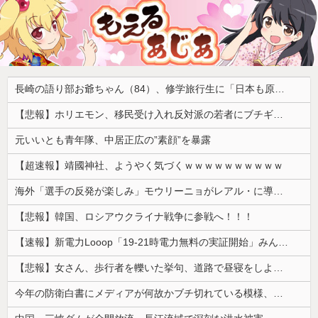
長崎の語り部お爺ちゃん（84）、修学旅行生に「日本も原爆を持たないと負ける」と言われびっくり！ 被団協代表（85）も中学生に「核を持たないで日本を守れますか」と問われ危機感
【悲報】ホリエモン、移民受け入れ反対派の若者にブチギレ「差別するなんて最低だ！」 → スタジオ誰も反論できず沈黙 ………
元いいとも青年隊、中居正広の”素顔”を暴露
【超速報】靖國神社、ようやく気づくｗｗｗｗｗｗｗｗｗｗ
海外「選手の反発が楽しみ」モウリーニョがレアル・に導入した新ルール（海外の反応）
【悲報】韓国、ロシアウクライナ戦争に参戦へ！！！
【速報】新電力Looop「19-21時電力無料の実証開始」みんなこれにするじゃん、電力会社の勢力図が変わるか
【悲報】女さん、歩行者を轢いた挙句、道路で昼寝をしようとしてしまう
今年の防衛白書にメディアが何故かブチ切れている模様、躍起になって批判するも逆に有権者からは……