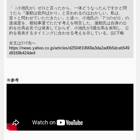
「（小池氏が）ゼロと言ったから、一体どうなったんですかと問
うたら『蓮舫は批判ばかり』と言われるのはおかしい。私は、
堂々と問わせていただきたい」と述べ、小池氏の「7つのゼロ」の
達成度を、都知事選でただす考えを明言した。蓮舫氏は自身の公
約を出馬会見では発表しておらず、小池氏が3選出馬を表明し、公
約を発表するタイミングに合わせる考えを示している。(以下略
全文はﾘﾝｸ先へ
https://news.yahoo.co.jp/articles/d2504f10669a3da2ad0b5dceb549
d9169b424de4
※参考