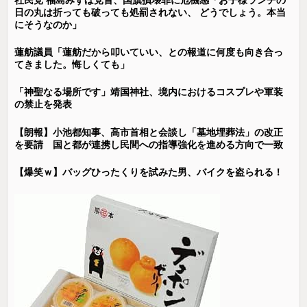
日の丸は折っても破っても処罰されない、 どうでしょう。本当
にそうなのか」
蓮舫議員「蓮舫だから叩いていい、との報道に何度も向き合っ
てきました。悔しくても」
「神聖なる場所です」靖国神社、境内におけるコスプレや軍装
の禁止を発表
【朗報】小池都知事、高市首相と会談し「墓地埋葬法」の改正
を要請 国と都が連携し民間への指導強化を進める方向で一致
【爆笑ｗ】バッグひったくりを試みた男、バイクを盗られる！