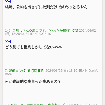
>>4
結局、公約も出さずに批判だけで終わっとるやん
142:
名無しさん＠涙目です。(やわらか銀行) [CN]
2024/06/02
(日) 18:28:34.59 ID:eFrGCeLI0
>>4
どう見ても批判しかしてないwww
7:
警備員[Lv.7][新](茸) [KR]
2024/06/02(日) 18:10:45.49 ID:pIVs
B5820
何か建設的な事言った事あるの？
10:
名無しさん＠涙目です。(東京都) [ﾆﾀﾞ]
2024/06/02(日) 18:1