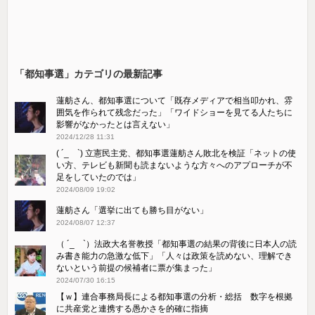
「都知事選」カテゴリの最新記事
蓮舫さん、都知事選について「既存メディアで相当叩かれ、雰
囲気を作られて残念だった」「ワイドショーを見てる人たちに
影響がなかったとは言えない」
2024/12/28 11:31
( ´_ゝ`) 立憲民主党、都知事選蓮舫さん敗北を検証「ネットの使
い方、テレビも新聞も読まないような方々へのアプローチが不
足をしていたのでは」
2024/08/09 19:02
蓮舫さん「選挙に出ても勝ち目がない」
2024/08/07 12:37
（ ´_ゝ`）法政大名誉教授「都知事選の結果の背後に日本人の読
み書き能力の急激な低下」「人々は政策を読めない、理解でき
ないという前提の候補者に票が集まった」
2024/07/30 16:15
【ｗ】連合事務局長による都知事選の分析・総括 数字を根拠
に共産党と連携する愚かさを的確に指摘