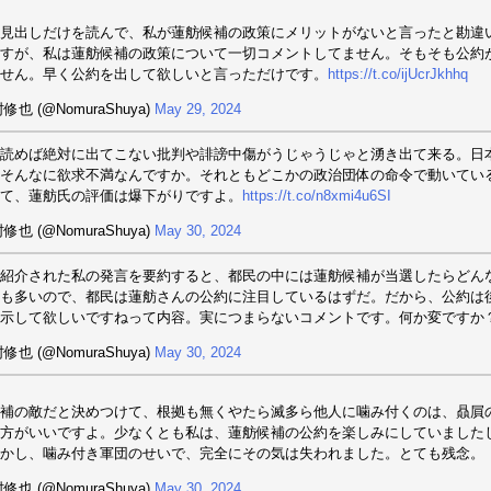
見出しだけを読んで、私が蓮舫候補の政策にメリットがないと言ったと勘違
すが、私は蓮舫候補の政策について一切コメントしてません。そもそも公約
せん。早く公約を出して欲しいと言っただけです。
https://t.co/ijUcrJkhhq
修也 (@NomuraShuya)
May 29, 2024
読めば絶対に出てこない批判や誹謗中傷がうじゃうじゃと湧き出て来る。日
そんなに欲求不満なんですか。それともどこかの政治団体の命令で動いてい
て、蓮舫氏の評価は爆下がりですよ。
https://t.co/n8xmi4u6SI
修也 (@NomuraShuya)
May 30, 2024
紹介された私の発言を要約すると、都民の中には蓮舫候補が当選したらどん
も多いので、都民は蓮舫さんの公約に注目しているはずだ。だから、公約は
示して欲しいですねって内容。実につまらないコメントです。何か変ですか
修也 (@NomuraShuya)
May 30, 2024
補の敵だと決めつけて、根拠も無くやたら滅多ら他人に噛み付くのは、贔屓
方がいいですよ。少なくとも私は、蓮舫候補の公約を楽しみにしていました
かし、噛み付き軍団のせいで、完全にその気は失われました。とても残念。
修也 (@NomuraShuya)
May 30, 2024