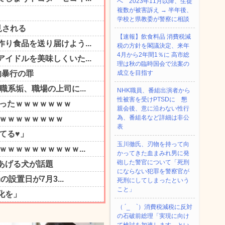
へ 2023年11月以降、生徒
複数が被害訴え → 半年後、
学校と県教委が警察に相談
【速報】飲食料品 消費税減
税の方針を閣議決定、来年
4月から2年間1％に 高市総
理は秋の臨時国会で法案の
成立を目指す
NHK職員、番組出演者から
性被害を受けPTSDに 懇
親会後、意に沿わない性行
為、番組名など詳細は非公
表
玉川徹氏、刃物を持って向
かってきた血まみれ男に発
砲した警官について「死刑
にならない犯罪を警察官が
死刑にしてしまったという
こと」
（ ´_ゝ`）消費税減税に反対
の石破前総理「実現に向け