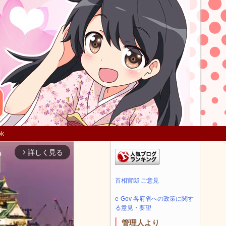
ok
詳しく見る
arrow_forward_ios
首相官邸 ご意見
e-Gov 各府省への政策に関す
る意見・要望
管理人より