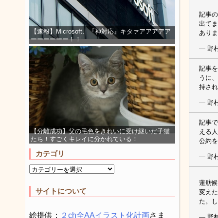
記事の
出てま
【速報】Microsoft、『神対応』キタァアアアアア
ありま
ーーーーーー！！
— 野村
記事を
うに、
持され
— 野村
記事で
【分離成功】父の毛色をきれいに受け継いだ子猫
える人
たち！すごくキレイに分かれている！
公約を
カテゴリ
— 野村
蓮舫候
サイトについて
変えた
た。し
絵提供：
２ch全AAイラスト化計画
さま
— 野村