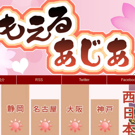
紹介
RSS
Twitter
Facebo