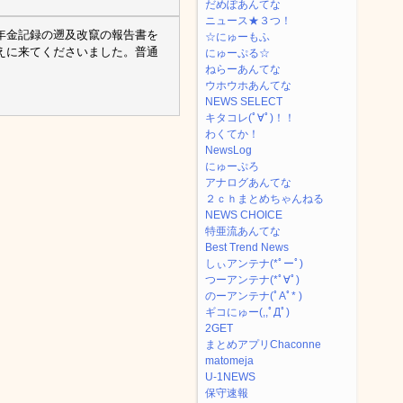
だめぽあんてな
ニュース★３つ！
年金記録の遡及改竄の報告書を
☆にゅーもふ
えに来てくださいました。普通
にゅーぷる☆
。
ねらーあんてな
ウホウホあんてな
NEWS SELECT
キタコレ(ﾟ∀ﾟ)！！
わくてか！
NewsLog
にゅーぷろ
アナログあんてな
２ｃｈまとめちゃんねる
NEWS CHOICE
特亜流あんてな
Best Trend News
しぃアンテナ(*ﾟーﾟ)
つーアンテナ(*ﾟ∀ﾟ)
のーアンテナ(ﾟAﾟ* )
ギコにゅー(,,ﾟДﾟ)
2GET
まとめアプリChaconne
matomeja
U-1NEWS
保守速報