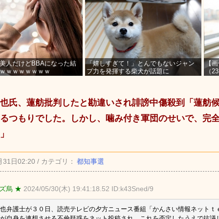
美人だけどBBAになった結
「嬉しすぎて！」とんでもないジャン
【画
ｗｗｗｗｗｗｗｗ
プ力を発揮する柴犬が話題に
（2
を募
也氏、蓮舫批判したと勘違いされ誹謗中傷殺到「蓮舫
るつもりでした。しかし、噛み付き軍団のせいで、完
」
月31日02:20 / カテゴリ：
都知事選
ズ烏 ★
2024/05/30(木) 19:41:18.52 ID:k43Sned/9
也弁護士が３０日、読売テレビの夕方ニュース番組「かんさい情報ネットｔ
が自身を連想させる不倫疑惑をネット投稿され、これを否定したうえで抗議