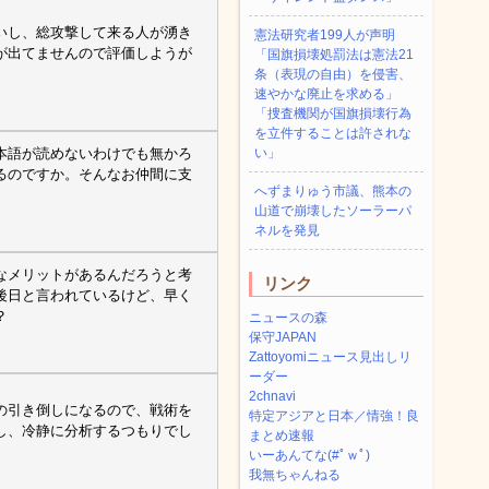
いし、総攻撃して来る人が湧き
憲法研究者199人が声明
が出てませんので評価しようが
「国旗損壊処罰法は憲法21
条（表現の自由）を侵害、
速やかな廃止を求める」
「捜査機関が国旗損壊行為
を立件することは許されな
本語が読めないわけでも無かろ
い」
るのですか。そんなお仲間に支
へずまりゅう市議、熊本の
山道で崩壊したソーラーパ
ネルを発見
なメリットがあるんだろうと考
リンク
後日と言われているけど、早く
？
ニュースの森
保守JAPAN
Zattoyomiニュース見出しリ
ーダー
2chnavi
の引き倒しになるので、戦術を
特定アジアと日本／情強！良
し、冷静に分析するつもりでし
まとめ速報
いーあんてな(#ﾟｗﾟ)
我無ちゃんねる