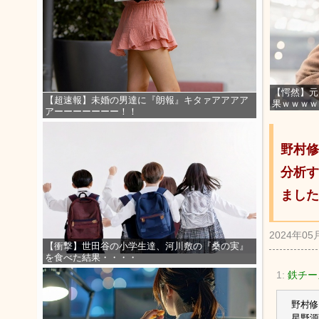
【愕然】元
【超速報】未婚の男達に『朗報』キタァアアアア
果ｗｗｗｗ
アーーーーーーー！！
野村修
分析す
ました
2024年05
【衝撃】世田谷の小学生達、河川敷の『桑の実』
を食べた結果・・・・
1:
鉄チー
野村修
星野源