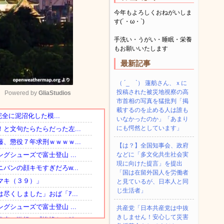
今年もよろしくおねがいしま
す(´・ω・`)
手洗い・うがい・睡眠・栄養
もお願いいたします
最新記事
（ ´_ゝ`） 蓮舫さん、ｘに
投稿された被災地視察の高
Powered by 
GliaStudios
市首相の写真を猛批判「掲
載するのを止める人は誰も
いなかったのか」「あまり
Mute
にも愕然としています」
【は？】全国知事会、政府
などに「多文化共生社会実
現に向けた提言」を提出
「国は在留外国人を労働者
と見ているが、日本人と同
じ生活者」
共産党「日本共産党は中抜
きしません！安心して災害