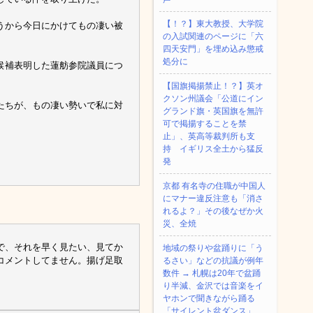
【！？】東大教授、大学院
うから今日にかけてもの凄い被
の入試関連のページに「六
四天安門」を埋め込み懲戒
処分に
候補表明した蓮舫参院議員につ
【国旗掲揚禁止！？】英オ
クソン州議会「公道にイン
たちが、もの凄い勢いで私に対
グランド旗・英国旗を無許
可で掲揚することを禁
止」、英高等裁判所も支
持 イギリス全土から猛反
発
京都 有名寺の住職が中国人
にマナー違反注意も「消さ
れるよ？」その後なぜか火
災、全焼
で、それを早く見たい、見てか
地域の祭りや盆踊りに「う
コメントしてません。揚げ足取
るさい」などの抗議が例年
数件 → 札幌は20年で盆踊
り半減、金沢では音楽をイ
ヤホンで聞きながら踊る
「サイレント盆ダンス」