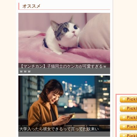
オススメ
【マンチカン】子猫同士のケンカが可愛すぎるｗ
ｗｗｗ
大学入ったら彼女できるって言ってた奴来い