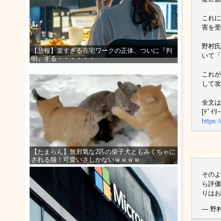
これに
害を受
野村氏
【悲報】楽すぎる在宅ワークの正体、ついに『判
いて「
明』する・・・・・・
これが
して攻
全文は
[ﾃﾞｲﾘｰ
https:
【たまらん】無邪気な2匹の柴子犬ともみくちゃに
される猫！可愛いさしかないｗｗｗｗ
そのよ
ら評価
りは
— 野村