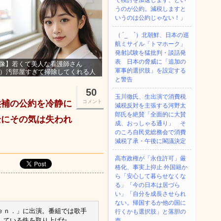
て検討を加速します、とい
うのが公約。減税しますと
いうのは公約じゃない！」
（ ´_ゝ`）北朝鮮、日本の巡
航ミサイル「‌トマホーク」
発射試験を猛批判・談話発
表 日本の脅威に「追加の
像】若くて美人な看護師さん
軍事的選択肢」を設定する
3）汚部屋すぎて掃除してくれる人
集ｗｗｗ
と警告
50
玉川徹氏、生出演で消費税
候補の公約を冷静に
コメント
減税反対を主張する河野太
郎氏を絶賛「全面的に大賛
全にその気は失われ
成、おっしゃる通り」 そ
のころ自民党総務会で消費
減税了承・午後に閣議決定
高市政権が「永住許可」厳
格化、事実上抑止 外国籍か
ら「安心して暮らせなくな
る」「今の日本は居づら
い」「自分を成長させられ
ない。帰国するか他の国に
ｅｎ．」に出演。番組では歌手
行くかも選択肢」と落胆の
している件を取り上げた。
声