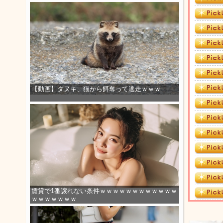
【動画】タヌキ、猫から餌奪って逃走ｗｗｗ
賃貸で1番譲れない条件ｗｗｗｗｗｗｗｗｗｗｗｗ
ｗｗｗｗｗｗｗ