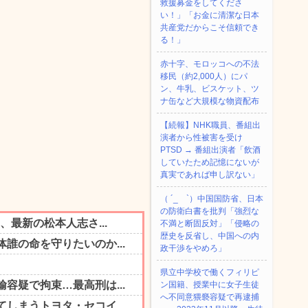
救援募金をしてくださ
い！」「お金に清潔な日本
共産党だからこそ信頼でき
る！」
赤十字、モロッコへの不法
移民（約2,000人）にパ
ン、牛乳、ビスケット、ツ
ナ缶など大規模な物資配布
【続報】NHK職員、番組出
演者から性被害を受け
PTSD → 番組出演者「飲酒
していたため記憶にないが
真実であれば申し訳ない」
（ ´_ゝ`）中国国防省、日本
の防衛白書を批判「強烈な
不満と断固反対」「侵略の
歴史を反省し、中国への内
政干渉をやめろ」
県立中学校で働くフィリピ
ン国籍、授業中に女子生徒
へ不同意猥褻容疑で再逮捕