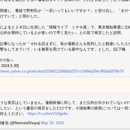
関連し、番組で野村氏が「一言いってもいいですか？」と切り出し、「きの
けていて」と明かした。
によると２８日に出演した「情報ライブ ミヤネ屋」で、東京都知事選に立
公約を期待している人が多いので早く見たい」との旨で発言したと説明。
記事になったが「それを読まずに、私が蓮舫さんを批判したと勘違いした人
撃をしてきていて、いま被害を受けている最中なんです」とした。(以下略
ﾘﾝｸ先へ
 2024.5.30]
//news.yahoo.co.jp/articles/b338411248b8af257cc2484a354c4f0da5876b76
うな発言はしていません。蓮舫候補に対して、まだ公約が示されていないの
したい、という趣旨の発言をしただけです。小池知事の政策については一切
お控えください。
https://t.co/bnrV1Hgwbv
修也 (@NomuraShuya)
May 29, 2024