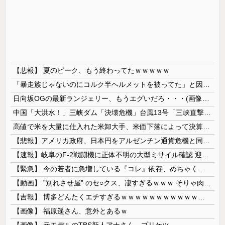
【悲報】 夏のピーク、もう終わってたｗｗｗｗｗ
「暴走族じゃないのにコルク半ヘルメットを被ってた」と因縁つけて暴行 少年らと父親(37)逮捕
日向坂OGの最新ランジェリー、もうエグいだろ・・・(画像どーん)
中国「大洪水！」三峡ダム「決壊危機」台風13号「三峡直撃確定」日本「最も強い勢力で接近！（伊勢湾台風級」台風13号と15号「中国本土でぶつかり合...
高値で米を大量に仕入れた米卸大手、米価下落によって決算が凄まじいことになっている模様
【悲報】アメリカ政府、日本円をアルゼンチン通貨危機と同列扱いへ・・・
【速報】岐阜のF-2戦闘機に正体不明の大型ミサイル確認 迎撃火器回避を備えた1000km級の変態ミサイルか
【緊急】 今の若者に急増している『コレ』依存、めちゃくちゃ深刻な模様w w w w w w w w w w
【動画】 ”別れさせ屋” のセ○クス、凄すぎるｗｗｗ そりゃ肉便器に堕ちるわｗｗｗ
【吉報】 博多どんたくエチすぎるｗｗｗｗｗｗｗｗｗｗｗｗｗｗｗ
【画像】 福原遥さん、意外とあるｗ
【画像】 元モデルのTBS新人アナさん、プリケツ