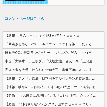
コメントページはこちら
【悲報】 夏のピーク、もう終わってたｗｗｗｗｗ
「暴走族じゃないのにコルク半ヘルメットを被ってた」と因縁つけて暴行 少年らと父親(37)逮捕
日向坂OGの最新ランジェリー、もうエグいだろ・・・(画像どーん)
中国「大洪水！」三峡ダム「決壊危機」台風13号「三峡直撃確定」日本「最も強い勢力で接近！（伊勢湾台風級」台風13号と15号「中国本土でぶつかり合...
高値で米を大量に仕入れた米卸大手、米価下落によって決算が凄まじいことになっている模様
【悲報】アメリカ政府、日本円をアルゼンチン通貨危機と同列扱いへ・・・
【速報】岐阜のF-2戦闘機に正体不明の大型ミサイル確認 迎撃火器回避を備えた1000km級の変態ミサイルか
【緊急】 今の若者に急増している『コレ』依存、めちゃくちゃ深刻な模様w w w w w w w w w w
【動画】 ”別れさせ屋” のセ○クス、凄すぎるｗｗｗ そりゃ肉便器に堕ちるわｗｗｗ