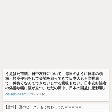
うえはた市議、日中友好について「毎日のように日本の領
海・領空侵犯をして尖閣を狙ってきて日本人も不当拘束し
て、仲良くなんてできないしする意味もない。日中友好論者
の偽善欺瞞に腹が立つ。ただの媚中、日本の国益に悪影響」
2024/05/23 12:08
コメント(23)
【悲報】 夏のピーク、もう終わってたｗｗｗｗｗ