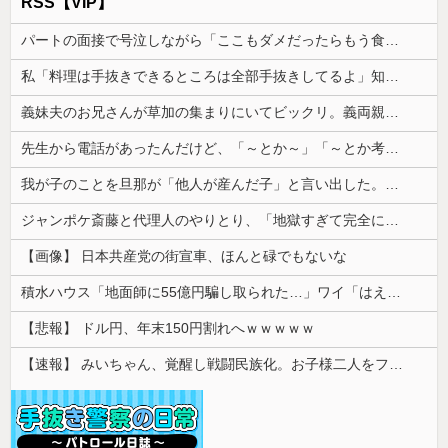
RSS【VIP】
パートの面接で号泣しながら「ここもダメだったらもう食べていけないんです」って熱弁してた人がいた
私「料理は手抜きできるところは全部手抜きしてるよ」知人「それはダメでしょ」→勝手な説教にうんざりして…
義妹夫のお兄さんが草加の集まりにいてビックリ。義両親は新興宗教大嫌いな人たちなのに...
先生から電話があったんだけど、「～とか～」「～とか考えて～」と何度も言ってたのが耳に残ってしまった
我が子のことを旦那が「他人が産んだ子」と言い出した。その理由がとんでもない。
ジャンポケ斎藤と代理人のやりとり、「地獄すぎて完全にコントになってる……」と衝撃を受ける人が続出中
【画像】 日本共産党の街宣車、ほんと碌でもないな
積水ハウス「地面師に55億円騙し取られた…」ワイ「はえーかわいそう…会社滅茶苦茶やろなぁ」
【悲報】 ドル円、年末150円割れへｗｗｗｗｗ
【速報】 みいちゃん、覚醒し戦闘民族化。お子様二人をフルボッコにしてしまう