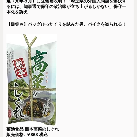
選（来年８月）に立候補表明！「埼玉県の外国人問題を解決す
るには、知事選で保守の政治家が立ち上がるしかない」保守一
本化を訴え
【爆笑ｗ】バッグひったくりを試みた男、バイクを盗られる！
菊池食品 熊本高菜のしぐれ
販売価格: ￥868 税込