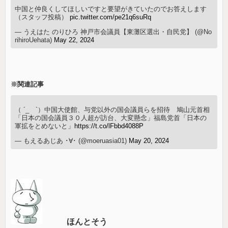
中国と仲良くしてほしいですと要望がきていたのでお答えします
（スタッフ投稿）
pic.twitter.com/pe21q6suRq
— うえはた のりひろ 神戸市会議員【東灘区選出・自民党】 (@No
rihiroUehata)
May 22, 2024
※関連記事
（ ´_ゝ`）中国大使館、与党以外の国会議員らを招待 鳩山元首相
「日本の国会議員３０人超が訪台、大変懸念」福島党首「日本の
軍拡をとめないと」
https://t.co/lFbbd4088P
— もえるあじあ ･∀･ (@moeruasia01)
May 20, 2024
ほんとそう