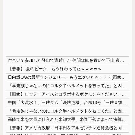
付合いで参加した登山で遭難した 仲間は俺を置いて下山 夜を明かす為の風避けの大きめの木を探してる途中で氷漬けの人を見つけて話しかけたが反応せず → 薄れゆく意識の中で俺は…
【悲報】 夏のピーク、もう終わってたｗｗｗｗｗ
日向坂OGの最新ランジェリー、もうエグいだろ・・・(画像どーん)
「暴走族じゃないのにコルク半ヘルメットを被ってた」と因縁つけて暴行 少年らと父親(37)逮捕
【画像】ロッテ「アイスとコラボするポケモンをください」ポケモン公式「しょうがねえなぁ」
中国「大洪水！」三峡ダム「決壊危機」台風13号「三峡直撃確定」日本「最も強い勢力で接近！（伊勢湾台風級」台風13号と15号「中国本土でぶつかり合...
「暴走族じゃないのにコルク半ヘルメットを被ってた」と因縁つけて暴行 少年らと父親(37)逮捕
高値で米を大量に仕入れた米卸大手、米価下落によって決算が凄まじいことになっている模様
【悲報】アメリカ政府、日本円をアルゼンチン通貨危機と同列扱いへ・・・