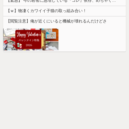
【緊急】 今の若者に急増している『コレ』依存、めちゃくちゃ深刻な模様w w w w w w w w w w
【ｗ】物凄くカワイイ子猫の取っ組み合い！
【閲覧注意】俺が近くにいると機械が壊れるんだけどさ