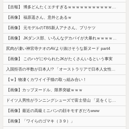
【吉報】 博多どんたくエチすぎるｗｗｗｗｗｗｗｗｗｗｗｗｗｗｗ
【画像】 福原遥さん、意外とあるｗ
【画像】 元モデルのTBS新人アナさん、プリケツ
【画像】 JKダンス部、いろんなデカパイが大暴れｗｗｗｗｗｗｗ
尻肉が凄い神宮寺ナオのAVより抜けそうな新ヌード part4
【画像】 このハゲにやられたJKがたくさんいるという事実
入国拒否の半数が日本人!? 「オーストラリアで日本人女性が売春」
【ｗ】物凄くカワイイ子猫の取っ組み合い！
【画像】カップヌードル、限界突破ｗｗｗ
ドイツ人男性がランニングシューズで富士登山 「足をくじいて動けない」
【画像】最近の高級ミニバンの顔キモすぎだろwww
【画像】「ワイらのゴマキ（３９）」