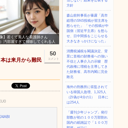
当しない」結果を公表する
方針
森山前幹事長が暴露「高市
総理のSNS投稿が習主席を
怒らせた」 「その投稿が中
国側（習近平主席）を怒ら
せ、日中関係をこじらせる
像】若くて美人な看護師さん
大きなきっかけになった」
3）汚部屋すぎて掃除してくれる人
集ｗｗｗ
消費税減税を閣議決定、背
50
景に首相の財務省への強い
日本は来月から難民
コメント
不信と人事介入の示唆 歴
代政権に増税を主導してき
た財務省、高市内閣に完全
敗北
海外の刑務所に収監されて
いる韓国人急増、1,325人
（詐偽が4分の1） 日本に
XU0
は254人
「週刊少年ジャンプ」発行
JJ4ABl
部数が初の１００万部割れ
国内の紙雑誌で「１００万
部超」ゼロに