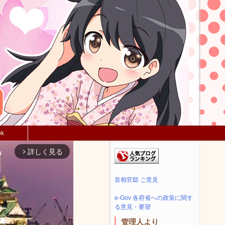
ok
詳しく見る
arrow_forward_ios
首相官邸 ご意見
e-Gov 各府省への政策に関す
る意見・要望
管理人より