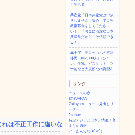
じ生活者」
共産党「日本共産党は中抜
きしません！安心して災害
救援募金をしてくださ
い！」「お金に清潔な日本
共産党だからこそ信頼でき
る！」
赤十字、モロッコへの不法
移民（約2,000人）にパ
ン、牛乳、ビスケット、ツ
ナ缶など大規模な物資配布
リンク
ニュースの森
保守JAPAN
Zattoyomiニュース見出しリ
ーダー
2chnavi
特定アジアと日本／情強！良
れは不正工作に違いない！...
まとめ速報
いーあんてな(#ﾟｗﾟ)