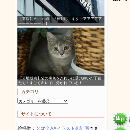
【速報】Microsoft、『神対応』キタァアアアアア
ーーーーーー！！
【分離成功】父の毛色をきれいに受け継いだ子猫
たち！すごくキレイに分かれている！
カテゴリ
サイトについて
絵提供：
２ch全AAイラスト化計画
さま