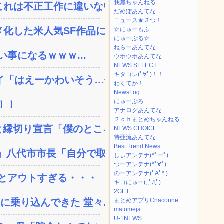
我無ちゃんねる
れは不正工作に違いない！...
だめぽあんてな
ニュース★３つ！
した米人気SF作品に絶...
☆にゅーもふ
にゅーぷる☆
ねらーあんてな
い事になるｗｗｗ...
ウホウホあんてな
NEWS SELECT
キタコレ(ﾟ∀ﾟ)！！
「はえーかわいそう…会...
わくてか！
NewsLog
にゅーぷろ
！！
アナログあんてな
２ｃｈまとめちゃんねる
縁切り宣言「僕のところ...
NEWS CHOICE
特亜流あんてな
Best Trend News
八代市市長「自分で取り...
しぃアンテナ(*ﾟーﾟ)
つーアンテナ(*ﾟ∀ﾟ)
のーアンテナ(ﾟAﾟ* )
とアウトすぎる・・・
ギコにゅー(,,ﾟДﾟ)
2GET
乗り込んできた 堂々...
まとめアプリChaconne
matomeja
U-1NEWS