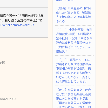
【動画】広島慰霊の日に発
生したパヨク集団、強制退
 指宿弁護士が「明日の衆院法務
去で機動隊により無事排除
ます。粘り強く反対の声を上げて
される
c.twitter.com/XrskciIoCR
（ ´_ゝ`）中道幹事長、食料
品消費税2年間1%の閣議決
定を批判 → 記者「中道改革
連合は食料品消費税ゼロを
公約に掲げていたが？」→
階猛氏「
（ ´_ゝ`） 蓮舫さん、ｘに
z40
投稿された被災地視察の高
市首相の写真を猛批判「掲
載するのを止める人は誰も
いなかったのか」「あまり
にも愕然としています」
【は？】全国知事会、政府
などに「多文化共生社会実
:rab4dueY0
現に向けた提言」を提出
「国は在留外国人を労働者
と見ているが、日本人と同