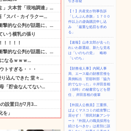
引き容疑
【！】共産党が刑事告訴
「しんぶん赤旗」１７００
件以上の虚偽購読申し込
み 「厳重な処罰を求め
る」
【速報】山本太郎が去った
れいわ新選組、新たな党名
は「いのちの党」 略称
「いのち」
【財務省人事】内閣人事
局、エース級の財務官僚を
異例転出 官邸幹部「協力
的でなかった」※岸田首相
（当時）の秘書官などを歴
任 、岸田首相の後輩
【外国人公務員】三重県、
ぱよくマスコミの総攻撃に
屈せず！「県民対象アンケ
ート『外国人の職員採用を
続けるべきか』は差別に該