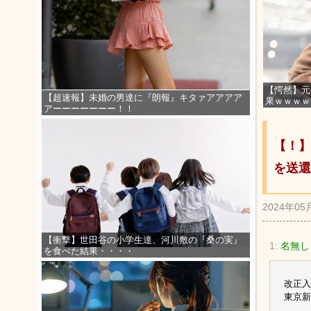
【愕然】元
【超速報】未婚の男達に『朗報』キタァアアアア
果ｗｗｗｗ
アーーーーーーー！！
【！】
を送還
2024年05
【衝撃】世田谷の小学生達、河川敷の『桑の実』
1:
名無し
を食べた結果・・・・
改正入
東京新聞