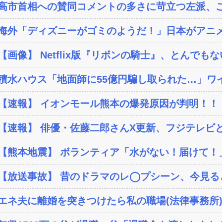
高市首相への賛同コメントの多さに苛立つ左派、こ
海外「ディズニーがゴミのようだ！」日本がアニメ化
【画像】 Netflix版『リボンの騎士』、とんでもな
積水ハウス「地面師に55億円騙し取られた…」ワイ
【速報】 イオンモール熊本の爆発原因が判明！！
【速報】 俳優・佐藤二郎さんX更新、フジテレビと
【熊本地震】 ボランティア「水がない！届けて！」
【放送事故】 昔のドラマのレ◯プシーン、今見る
エネ夫に離婚を突きつけたら私の職場(法律事務所)に