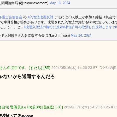
新聞編集局 (@tokyonewsroom)
May 16, 2024
弁護士会連合会
の
#入管法改悪反対
デモには70人以上が参加！締括り集会で
で岸田首相が答弁があります。改悪された入管法の施行も6/10に迫ってい
しょう！」と！
#改悪入管法の施行に反対
#永住許可の取消しに反対します
pi
ルド人難民Мさんを支援する会 (@kurd_m_san)
May 14, 2024
さん＠涙目です。(すだち) [BR]
2024/05/16(木) 14:26:23.57 ID:X64WjR
ゃないから送還するんだろ
宅 警備員[Lv.18(前38)][苗](庭) [ﾆﾀﾞ]
2024/05/16(木) 14:29:48.25 ID
る効いてるwww