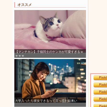
オススメ
【マンチカン】子猫同士のケンカが可愛すぎるｗ
ｗｗｗ
大学入ったら彼女できるって言ってた奴来い