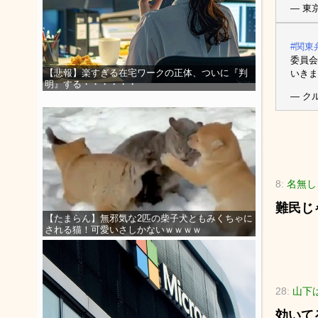
— 東京
#関東
委員会
【悲報】楽すぎる在宅ワークの正体、ついに『判
いきま
明』する・・・・・・
— ク
8:
名無し
難民じ
【たまらん】無邪気な2匹の柴子犬ともみくちゃに
される猫！可愛いさしかないｗｗｗｗ
28:
山下は自
効いて