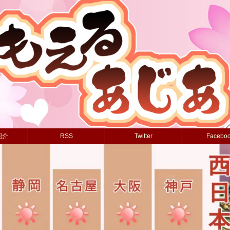
紹介
RSS
Twitter
Facebo