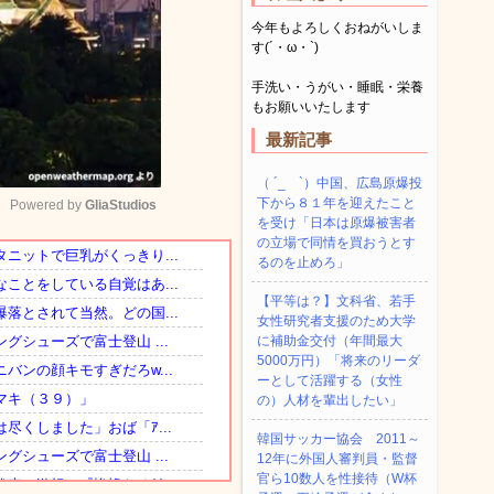
今年もよろしくおねがいしま
す(´・ω・`)
手洗い・うがい・睡眠・栄養
もお願いいたします
最新記事
（ ´_ゝ`）中国、広島原爆投
下から８１年を迎えたこと
Powered by 
GliaStudios
を受け「日本は原爆被害者
の立場で同情を買おうとす
るのを止めろ」
Mute
【平等は？】文科省、若手
女性研究者支援のため大学
に補助金交付（年間最大
5000万円）「将来のリーダ
ーとして活躍する（女性
の）人材を輩出したい」
韓国サッカー協会 2011～
12年に外国人審判員・監督
官ら10数人を性接待（W杯