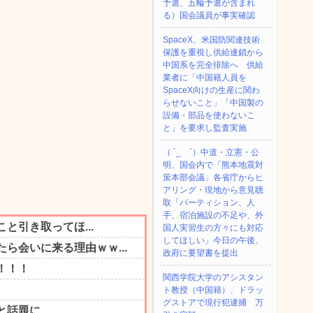
予選、五輪予選が含まれ
る）国会議員が事実確認
SpaceX、米国防関連技術
保護を重視し供給連鎖から
中国系を完全排除へ 供給
業者に「中国籍人員を
SpaceX向けの生産に関わ
らせないこと」「中国製の
設備・部品を使わないこ
と」を要求し監査実施
（ ´_ゝ`）中道・立憲・公
明、国会内で「熊本地震対
策本部会議」各省庁からヒ
アリング・現地から意見聴
取「パーティション、人
手、宿泊施設の不足や、外
国人実習生の方々にも対応
してほしい」今日の午後、
政府に要望書を提出
関西学院大学のアシスタン
ト教授（中国籍）、ドラッ
グストアで現行犯逮捕 万