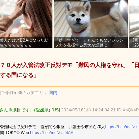
美人だけどBBAになった結
「嬉しすぎて！」とんでもないジャン
【画
ｗｗｗｗｗｗｗｗ
プ力を発揮する柴犬が話題に
（2
を募
７０人が入管法改正反対デモ「難民の人権を守れ」「
する国になる」
月16日15:36 / カテゴリ：
国内
さん＠涙目です。(愛媛県) [US]
2024/05/16(木) 14:24:04.21 ID:XbQkaI
管難民法で反対デモ 霞が関や銀座 弁護士や市民ら70人
https://t.co/mcN0
 TOKYO Web
https://t.co/mcN0JJ4ABl