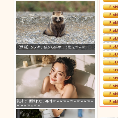
【動画】タヌキ、猫から餌奪って逃走ｗｗｗ
賃貸で1番譲れない条件ｗｗｗｗｗｗｗｗｗｗｗｗ
ｗｗｗｗｗｗｗ