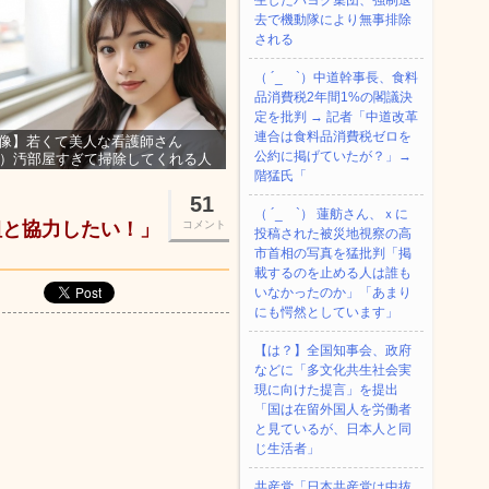
生したパヨク集団、強制退
去で機動隊により無事排除
される
（ ´_ゝ`）中道幹事長、食料
品消費税2年間1%の閣議決
定を批判 → 記者「中道改革
連合は食料品消費税ゼロを
像】若くて美人な看護師さん
公約に掲げていたが？」→
3）汚部屋すぎて掃除してくれる人
集ｗｗｗ
階猛氏「
51
（ ´_ゝ`） 蓮舫さん、ｘに
組と協力したい！」
コメント
投稿された被災地視察の高
市首相の写真を猛批判「掲
載するのを止める人は誰も
いなかったのか」「あまり
にも愕然としています」
【は？】全国知事会、政府
などに「多文化共生社会実
現に向けた提言」を提出
「国は在留外国人を労働者
と見ているが、日本人と同
じ生活者」
共産党「日本共産党は中抜