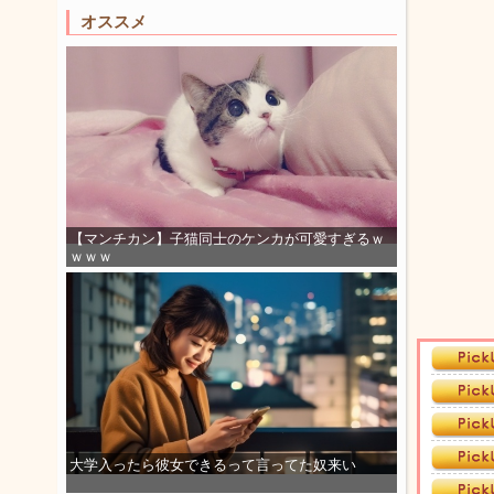
オススメ
【マンチカン】子猫同士のケンカが可愛すぎるｗ
ｗｗｗ
大学入ったら彼女できるって言ってた奴来い