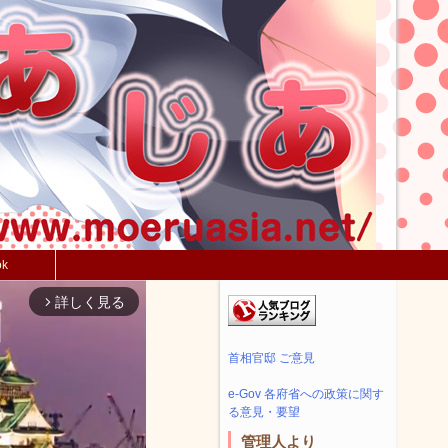
ok
詳しく見る
arrow_forward_ios
首相官邸 ご意見
e-Gov 各府省への政策に関す
る意見・要望
管理人より