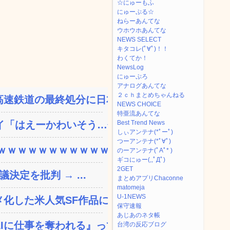
☆にゅーもふ
にゅーぷる☆
ねらーあんてな
ウホウホあんてな
NEWS SELECT
キタコレ(ﾟ∀ﾟ)！！
わくてか！
NewsLog
にゅーぷろ
アナログあんてな
２ｃｈまとめちゃんねる
速鉄道の最終処分に日本側...
NEWS CHOICE
特亜流あんてな
「はえーかわいそう…会...
Best Trend News
しぃアンテナ(*ﾟーﾟ)
つーアンテナ(*ﾟ∀ﾟ)
ｗｗｗｗｗｗｗｗｗｗｗ...
のーアンテナ(ﾟAﾟ* )
ギコにゅー(,,ﾟДﾟ)
2GET
決定を批判 → ...
まとめアプリChaconne
matomeja
U-1NEWS
した米人気SF作品に絶...
保守速報
あじあのネタ帳
に仕事を奪われる』って...
台湾の反応ブログ