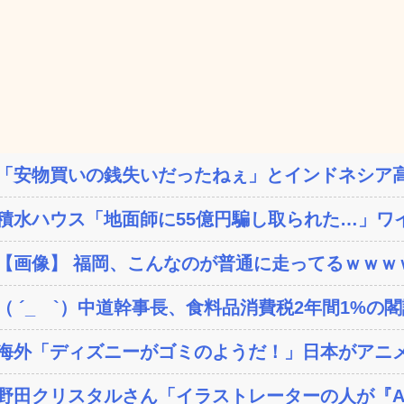
「安物買いの銭失いだったねぇ」とインドネシア高
積水ハウス「地面師に55億円騙し取られた…」ワイ
【画像】 福岡、こんなのが普通に走ってるｗｗｗｗ
（ ´_ゝ`）中道幹事長、食料品消費税2年間1%の閣議
海外「ディズニーがゴミのようだ！」日本がアニメ化
野田クリスタルさん「イラストレーターの人が『AI