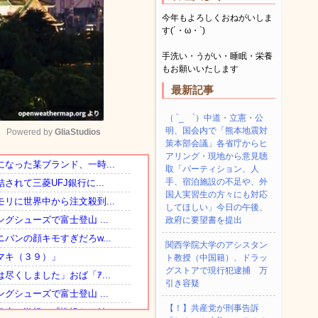
今年もよろしくおねがいしま
す(´・ω・`)
手洗い・うがい・睡眠・栄養
もお願いいたします
最新記事
（ ´_ゝ`）中道・立憲・公
明、国会内で「熊本地震対
Powered by 
GliaStudios
策本部会議」各省庁からヒ
アリング・現地から意見聴
取「パーティション、人
Mute
手、宿泊施設の不足や、外
国人実習生の方々にも対応
してほしい」今日の午後、
政府に要望書を提出
関西学院大学のアシスタン
ト教授（中国籍）、ドラッ
グストアで現行犯逮捕 万
引き容疑
【！】共産党が刑事告訴