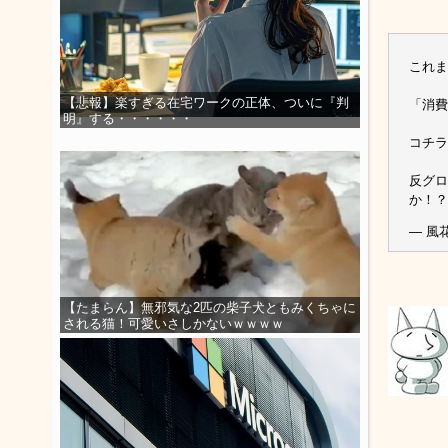
これま
【悲報】楽すぎる在宅ワークの正体、ついに『判
「消費
明』する・・・・・・
コチラ
反グロ
か！
— 風花
【たまらん】無邪気な2匹の柴子犬ともみくちゃに
される猫！可愛いさしかないｗｗｗｗ