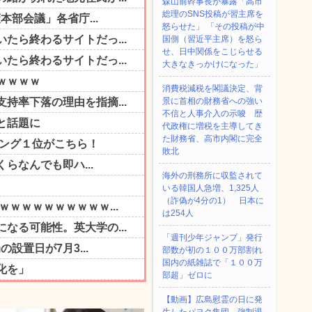
森山前幹事長が暴露「高市
総理のSNS投稿が習主席を
怒らせた」 「その投稿が中
国側（習近平主席）を怒ら
せ、日中関係をこじらせる
大きなきっかけになった」
消費税減税を閣議決定、背
景に首相の財務省への強い
不信と人事介入の示唆 歴
代政権に増税を主導してき
た財務省、高市内閣に完全
敗北
海外の刑務所に収監されて
いる韓国人急増、1,325人
（詐偽が4分の1） 日本に
は254人
「週刊少年ジャンプ」発行
部数が初の１００万部割れ
国内の紙雑誌で「１００万
部超」ゼロに
【動画】広島慰霊の日に発