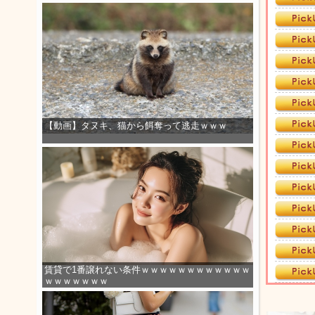
【動画】タヌキ、猫から餌奪って逃走ｗｗｗ
賃貸で1番譲れない条件ｗｗｗｗｗｗｗｗｗｗｗｗ
ｗｗｗｗｗｗｗ