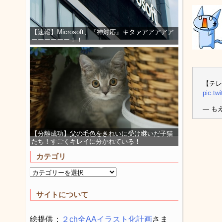
【速報】Microsoft、『神対応』キタァアアアアア
ーーーーーー！！
【テ
pic.tw
— もえ
【分離成功】父の毛色をきれいに受け継いだ子猫
たち！すごくキレイに分かれている！
カテゴリ
サイトについて
絵提供：
２ch全AAイラスト化計画
さま