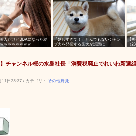
美人だけどBBAになった結
「嬉しすぎて！」とんでもないジャン
【画
ｗｗｗｗｗｗｗｗ
プ力を発揮する柴犬が話題に
（2
を募
】チャンネル桜の水島社長「消費税廃止でれいわ新選
月11日23:37 / カテゴリ：
その他野党