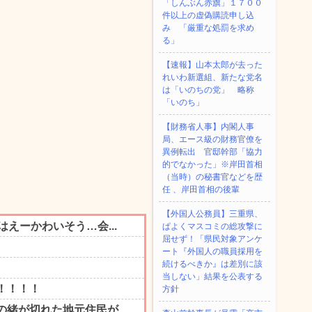
「しんぶん赤旗」１７００
件以上の虚偽購読申し込
み 「厳重な処罰を求め
る」
【速報】山本太郎が去った
れいわ新選組、新たな党名
は「いのちの党」 略称
「いのち」
【財務省人事】内閣人事
局、エース級の財務官僚を
異例転出 官邸幹部「協力
的でなかった」※岸田首相
（当時）の秘書官などを歴
任 、岸田首相の後輩
【外国人公務員】三重県、
ぱよくマスコミの総攻撃に
屈せず！「県民対象アンケ
ート『外国人の職員採用を
続けるべきか』は差別に該
当しない」結果を公表する
方針