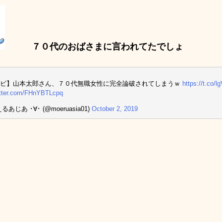
７０代のおばさまに言われてたでしょ
レビ】山本太郎さん、７０代無職女性に完全論破されてしまうｗ
https://t.co/
itter.com/FHnYBTLcpq
るあじあ ･∀･ (@moeruasia01)
October 2, 2019