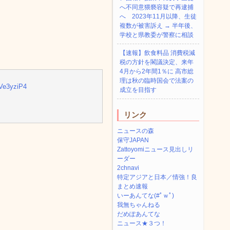
へ不同意猥褻容疑で再逮捕
へ 2023年11月以降、生徒
複数が被害訴え → 半年後、
学校と県教委が警察に相談
【速報】飲食料品 消費税減
税の方針を閣議決定、来年
4月から2年間1％に 高市総
理は秋の臨時国会で法案の
lgVe3yziP4
成立を目指す
リンク
ニュースの森
保守JAPAN
Zattoyomiニュース見出しリ
ーダー
2chnavi
特定アジアと日本／情強！良
まとめ速報
いーあんてな(#ﾟｗﾟ)
我無ちゃんねる
だめぽあんてな
ニュース★３つ！