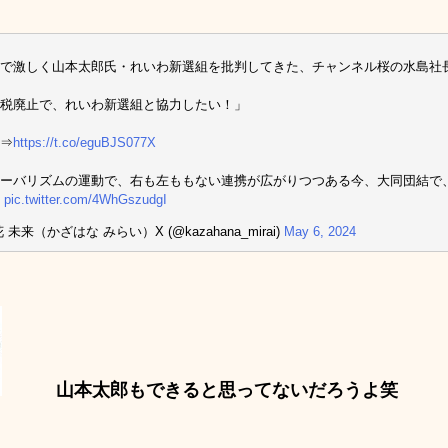
で激しく山本太郎氏・れいわ新選組を批判してきた、チャンネル桜の水島社
税廃止で、れいわ新選組と協力したい！」
⇒
https://t.co/eguBJS077X
ーバリズムの運動で、右も左ももない連携が広がりつつある今、大同団結で
？
pic.twitter.com/4WhGszudgI
 未来（かざはな みらい）X (@kazahana_mirai)
May 6, 2024
山本太郎もできると思ってないだろうよ笑