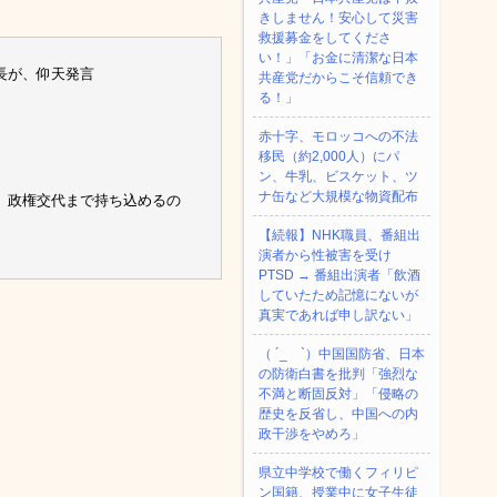
きしません！安心して災害
救援募金をしてくださ
い！」「お金に清潔な日本
長が、仰天発言
共産党だからこそ信頼でき
る！」
赤十字、モロッコへの不法
移民（約2,000人）にパ
ン、牛乳、ビスケット、ツ
ナ缶など大規模な物資配布
、政権交代まで持ち込めるの
【続報】NHK職員、番組出
演者から性被害を受け
PTSD → 番組出演者「飲酒
していたため記憶にないが
真実であれば申し訳ない」
（ ´_ゝ`）中国国防省、日本
の防衛白書を批判「強烈な
不満と断固反対」「侵略の
歴史を反省し、中国への内
政干渉をやめろ」
県立中学校で働くフィリピ
ン国籍、授業中に女子生徒