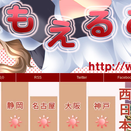
紹介
RSS
Twitter
Facebo