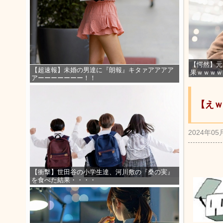
【愕然】元
【超速報】未婚の男達に『朗報』キタァアアアア
果ｗｗｗｗ
アーーーーーーー！！
【えｗ
2024年05
【衝撃】世田谷の小学生達、河川敷の『桑の実』
を食べた結果・・・・