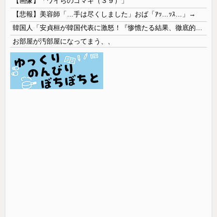
【画像】「ワイらのゴマキ（３９）」
【悲報】美容師「…手は尽くしました」おば「ｱｯ…ｯｽ…」→
韓国人「安貞桓が韓国代表に激怒！『惨憺たる結果、徹底的な刷新が必要だ』と監督や協会を痛烈批判」
お部屋が汚部屋になってまう、、