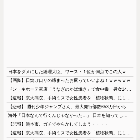
日本をダメにした総理大臣、ワースト１位が同点でこの人ｗｗｗｗｗｗ
【画像】日焼け口リの締まったお尻っていいよね！ｗｗｗｗｗ
ドン・キホーテ露店「うなぎのかば焼き」で食中毒 男女14人が発熱や腹痛など訴え…サルモネラ属の菌検出
【速報】京大病院、手術ミスで女性患者を「植物状態」にしてしまう・・・
【悲報】 週刊少年ジャンプさん、最大発行部数653万部から急降下でついに「100万部」を割ってしまうｗｗｗｗｗ
海外「日本なんて行くんじゃなかった…」 日本を知ってしまったディズニー信者、帰国後『本家』に失望する事態に
【悲報】熊本市、ガチでやらかしてしまう・・・・
【速報】京大病院、手術ミスで女性患者を「植物状態」にしてしまう・・・