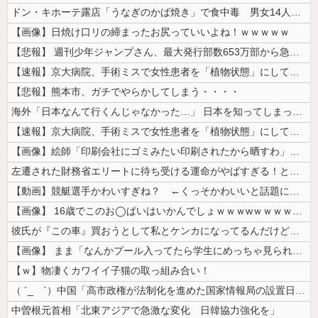
ドン・キホーテ露店「うなぎのかば焼き」で食中毒 男女14人が発熱や腹痛...
【画像】日焼け口リの締まったお尻っていいよね！ｗｗｗｗｗ
【悲報】 週刊少年ジャンプさん、最大発行部数653万部から急降下でつい...
【速報】京大病院、手術ミスで女性患者を「植物状態」にしてしまう・・・
【悲報】熊本市、ガチでやらかしてしまう・・・・
海外「日本なんて行くんじゃなかった…」 日本を知ってしまったディズニー...
【速報】京大病院、手術ミスで女性患者を「植物状態」にしてしまう・・・
【画像】絵師「印刷会社にゴミみたい印刷されたから晒すわ」→お前がクレー...
左遷された財務省エリートに待ち受ける運命がやばすぎる！と話題に、経歴自...
【動画】競艇選手かわいすぎね？ ←くっそかわいいと話題にｗｗｗ 【Pi...
【画像】 16歳でこのお◯ぱいはいかんでしょｗｗｗwｗｗｗｗｗｗｗｗ❤
彼氏が『この車』買おうとして私とケンカになってるんだけどｗｗｗｗｗｗ
【画像】 まま「なんかプール入ってたら学生にめっちゃ見られたw」
【ｗ】物凄くカワイイ子猫の取っ組み合い！
（ ´_ゝ`）中国「高市政権が法制化を進めた国家情報局の設置日が7月3...
中曽根元首相「北東アジアで急激な変化 日韓協力強化を」