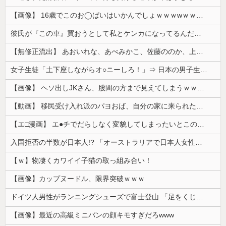
【画像】 16歳でこのお◯ぱいはいかんでしょｗｗｗwｗｗｗｗｗｗｗｗ❤
彼氏が『この車』買おうとして私とケンカになってるんだけどｗｗｗｗｗｗ
【無修正流出】 あおいれな、あべみかこ、佐藤ののか、上川星空、美園和花！人気女優5人のマ●コが高画質で丸見えに！
女子生徒「土下座しながらオ○ニーしろ！」⇒ 日本の男子生徒への性的いじめ動画がエ□すぎる
【画像】 ヘソ出しJKさん、股間の方まで見えてしまうｗｗｗｗｗｗｗｗｗ
【動画】 移民受け入れ派のパヨおば、自分の家に来られたら全力で拒否るｗｗｗｗｗｗｗｗｗｗｗｗ
【エ□漫画】 エ●チでだらしなく変貌してしまったいとこのお姉ちゃんにチン○ン搾り取られちゃうショタ君…！
入国拒否の半数が日本人!? 「オーストラリアで日本人女性が売春」
【ｗ】物凄くカワイイ子猫の取っ組み合い！
【画像】カップヌードル、限界突破ｗｗｗ
ドイツ人男性がランニングシューズで富士登山 「足をくじいて動けない」
【画像】最近の高級ミニバンの顔キモすぎだろwww