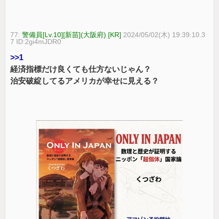
77:
警備員[Lv.10][新苗](大阪府) [KR]
2024/05/02(木) 19:39:10.3
7 ID:2gi4mJDR0
>>1
経済指標だけ良くても仕方ないじゃん？
治安破綻してるアメリカが幸せに見える？