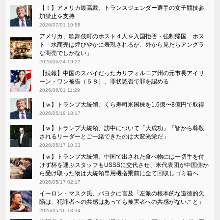
【！】アメリカ最高裁、トランスジェンダー選手の女子競技参
加禁止を支持
2026/07/01 10:58
アメリカ、歌舞伎町のホスト４人を入国拒否・強制帰国 ホス
ト「水商売は煌びやかに表現されるが、外から見たらアングラ
な商売でしかない」
2026/06/24 19:22
【続報】中国のスパイだったカリフォルニア州の元市長アイリ
ーン・ワン被告（５８）、罪状認否で罪を認める
2026/06/01 11:29
【ｗ】トランプ大統領、くら寿司米国株を1.6億〜8億円で取得
2026/05/19 18:17
【ｗ】トランプ大統領、訪中について「大成功」「皆から尊敬
されるリーダーとご一緒できたのは大変光栄だ」
2026/05/17 10:33
【ｗ】トランプ大統領、中国で出された食べ物には一切手を付
けず杯を運ぶスタッフもUSSSに交代させ、米代表団が中国側か
ら受け取った物は大統領専用機搭乗前に全て回収しゴミ箱へ
2026/05/17 02:17
イーロン・マスク氏、パヨクに言及「左派の根本的な道徳的欠
陥は、犯罪者への共感はあっても被害者への共感がないこと」
2026/05/16 13:34