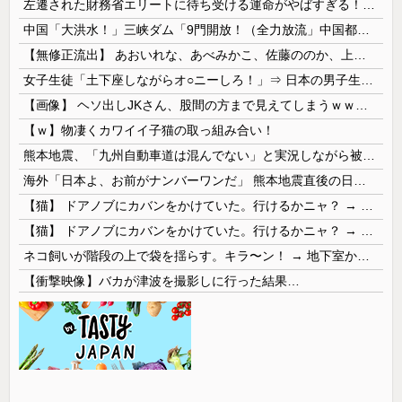
左遷された財務省エリートに待ち受ける運命がやばすぎる！と話題に、経歴自体はとんでもないものだが……
中国「大洪水！」三峡ダム「9門開放！（全力放流」中国都市「三峡沿線の道路水没」中国政府「高速道路封鎖！」中国ダム「緊急放流に合わせて開門（土砂崩れ発生」→
【無修正流出】 あおいれな、あべみかこ、佐藤ののか、上川星空、美園和花！人気女優5人のマ●コが高画質で丸見えに！
女子生徒「土下座しながらオ○ニーしろ！」⇒ 日本の男子生徒への性的いじめ動画がエ□すぎる
【画像】 ヘソ出しJKさん、股間の方まで見えてしまうｗｗｗｗｗｗｗｗｗ
【ｗ】物凄くカワイイ子猫の取っ組み合い！
熊本地震、「九州自動車道は混んでない」と実況しながら被災地へ向かう有名アナなどに批判殺到 全国紙記者「最新の状況をいち早く伝えることは報道機関としての責務」「情報を取り上げることには大きな意義がある」
海外「日本よ、お前がナンバーワンだ」 熊本地震直後の日本の対応のスピードに世界が衝撃
【猫】 ドアノブにカバンをかけていた。行けるかニャ？ → 猫はこうなります…
【猫】 ドアノブにカバンをかけていた。行けるかニャ？ → 猫はこうなります…
ネコ飼いが階段の上で袋を揺らす。キラ〜ン！ → 地下室からヤツが現れる…
【衝撃映像】バカが津波を撮影しに行った結果…