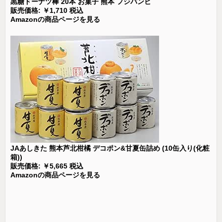
黒糖ドーナツ棒 20本 お菓子 熊本 フジバンビ
販売価格: ￥1,710 税込
Amazonの商品ページを見る
JAあしきた 熊本芦北柑橘 デコポン&甘夏缶詰め (10缶入り(化粧
箱))
販売価格: ￥5,665 税込
Amazonの商品ページを見る