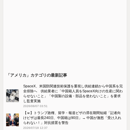
「アメリカ」カテゴリの最新記事
SpaceX、米国防関連技術保護を重視し供給連鎖から中国系を完
全排除へ 供給業者に「中国籍人員をSpaceX向けの生産に関わ
らせないこと」「中国製の設備・部品を使わないこと」を要求
し監査実施
2026/08/07 03:51
【ｗ】トランプ政権、留学・報道ビザの滞在期間短縮「記者向
けビザは最長240日、中国籍は90日」→ 中国が激怒「受け​入れ
られない！」対抗措置を警告
2026/07/18 12:37