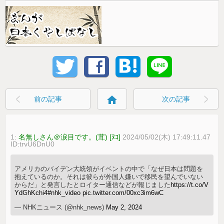
home
前の記事
次の記事
1:
名無しさん＠涙目です。(茸) [ﾇｺ]
2024/05/02(木) 17:49:11.47
ID:trvU6DnU0
アメリカのバイデン大統領がイベントの中で「なぜ日本は問題を
抱えているのか。それは彼らが外国人嫌いで移民を望んでいない
からだ」と発言したとロイター通信などが報じました
https://t.co/V
YdGhKchi4
#nhk_video
pic.twitter.com/00xc3im6wC
— NHKニュース (@nhk_news)
May 2, 2024