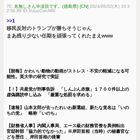
75:
名無しさん＠涙目です。(徳島県) [CN]
2024/05/02(木) 19:3
2:56.89 ID:XUuuCwUW0
>>1
移民反対のトランプが勝ちそうじゃん
まあ残り少ない任期を頑張ってくれたまえwww
【朗報】かわいい動物の動画がストレス・不安の軽減になる可
能性。英大学の研究で実証
【！】共産党が刑事告訴 「しんぶん赤旗」１７００件以上の
虚偽購読申し込み 「厳重な処罰を求める」
【速報】山本太郎が去ったれいわ新選組、新たな党名は「いの
ちの党」 略称「いのち」
【財務省人事】内閣人事局、エース級の財務官僚を異例転出
官邸幹部「協力的でなかった」※岸田首相（当時）の秘書官な
どを歴任 、岸田首相の後輩