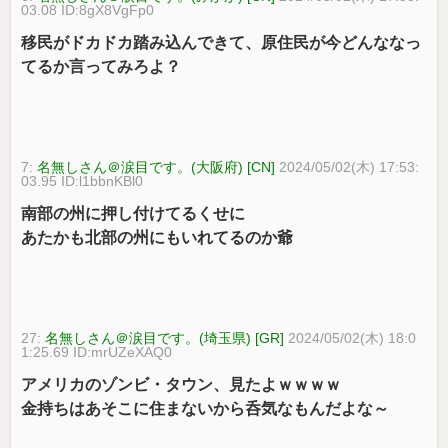
03.08 ID:8gX8VgFp0
移民がドカドカ踏み込んできて、原住民が今どんななっ
てるか言ってみろよ？
7:
名無しさん＠涙目です。(大阪府) [CN]
2024/05/02(木) 17:53:
03.95 ID:l1bbnKBl0
南部の州に押し付けてるくせに
あたかも北部の州にもいれてるのか爺
27:
名無しさん＠涙目です。(埼玉県) [GR]
2024/05/02(木) 18:0
1:25.69 ID:mrUZeXAQ0
アメリカのゾンビ・タウン、見たよｗｗｗｗ
金持ちはあそこに住まないから呑気なもんだよな～