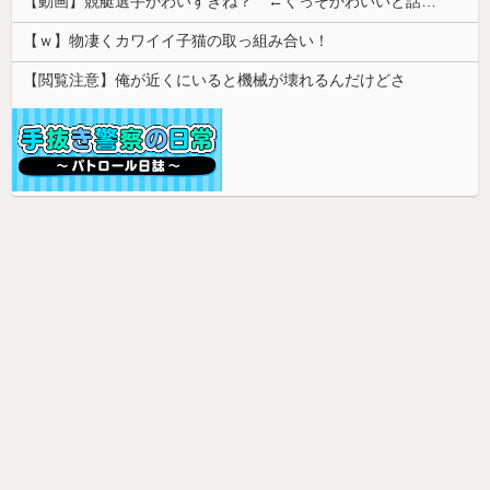
【動画】競艇選手かわいすぎね？ ←くっそかわいいと話題にｗｗｗ 【Pickup07092031】
【ｗ】物凄くカワイイ子猫の取っ組み合い！
【閲覧注意】俺が近くにいると機械が壊れるんだけどさ