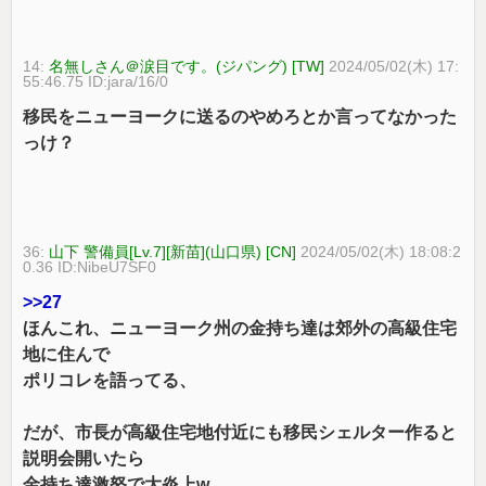
14:
名無しさん＠涙目です。(ジパング) [TW]
2024/05/02(木) 17:
55:46.75 ID:jara/16/0
移民をニューヨークに送るのやめろとか言ってなかった
っけ？
36:
山下 警備員[Lv.7][新苗](山口県) [CN]
2024/05/02(木) 18:08:2
0.36 ID:NibeU7SF0
>>27
ほんこれ、ニューヨーク州の金持ち達は郊外の高級住宅
地に住んで
ポリコレを語ってる、
だが、市長が高級住宅地付近にも移民シェルター作ると
説明会開いたら
金持ち達激怒で大炎上w