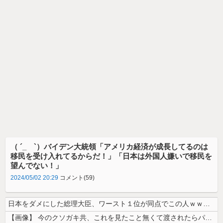
（ ´_ゝ`）バイデン大統領「アメリカ経済が成長してるのは
移民を受け入れてるからだ！」「日本は外国人嫌いで移民を
望んでない！」
2024/05/02 20:29
コメント(59)
日本をダメにした総理大臣、ワースト１位が同点でこの人ｗｗｗｗｗｗ
【画像】 今のクソガキ共、これを見たこと無くて渡されたらパニクるらしい...