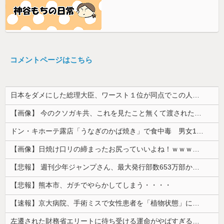
コメントページはこちら
日本をダメにした総理大臣、ワースト１位が同点でこの人ｗｗｗｗｗｗ
【画像】 今のクソガキ共、これを見たこと無くて渡されたらパニクるらしいｗｗｗｗｗｗｗｗｗｗｗｗｗ
ドン・キホーテ露店「うなぎのかば焼き」で食中毒 男女14人が発熱や腹痛など訴え…サルモネラ属の菌検出
【画像】日焼け口リの締まったお尻っていいよね！ｗｗｗｗｗ
【悲報】 週刊少年ジャンプさん、最大発行部数653万部から急降下でついに「100万部」を割ってしまうｗｗｗｗｗ
【悲報】熊本市、ガチでやらかしてしまう・・・・
【速報】京大病院、手術ミスで女性患者を「植物状態」にしてしまう・・・
左遷された財務省エリートに待ち受ける運命がやばすぎる！と話題に、経歴自体はとんでもないものだが……