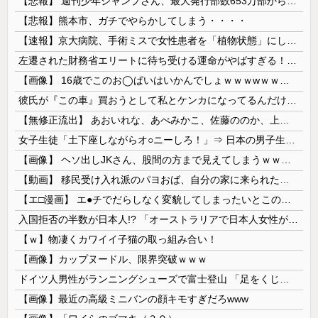
【悲報】 週刊少年ジャンプさん、最大発行部数653万部から急降下でついに「100万部」を割ってしまうｗｗｗｗｗ
【悲報】熊本市、ガチでやらかしてしまう・・・・
【速報】京大病院、手術ミスで女性患者を「植物状態」にしてしまう・・・
左遷された財務省エリートに待ち受ける運命がやばすぎる！と話題に、経歴自体はとんでもないものだが……
【画像】 16歳でこのお◯ぱいはいかんでしょｗｗｗwｗｗｗｗｗｗｗｗ❤
彼氏が『この車』買おうとして私とケンカになってるんだけどｗｗｗｗｗｗ
【無修正流出】 あおいれな、あべみかこ、佐藤ののか、上川星空、美園和花！人気女優5人のマ●コが高画質で丸見えに！
女子生徒「土下座しながらオ○ニーしろ！」⇒ 日本の男子生徒への性的いじめ動画がエ□すぎる
【画像】 ヘソ出しJKさん、股間の方まで見えてしまうｗｗｗｗｗｗｗｗｗ
【動画】 移民受け入れ派のパヨおば、自分の家に来られたら全力で拒否るｗｗｗｗｗｗｗｗｗｗｗｗ
【エ□漫画】 エ●チでだらしなく変貌してしまったいとこのお姉ちゃんにチン○ン搾り取られちゃうショタ君…！
入国拒否の半数が日本人!? 「オーストラリアで日本人女性が売春」
【ｗ】物凄くカワイイ子猫の取っ組み合い！
【画像】カップヌードル、限界突破ｗｗｗ
ドイツ人男性がランニングシューズで富士登山 「足をくじいて動けない」
【画像】最近の高級ミニバンの顔キモすぎだろwww