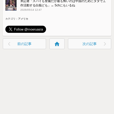
米記者「スパイも脅威だが最も怖いのは中国のためにタダで工
作活動する白痴ども」← 5chにもいるね
2026/05/14 12:47
カテゴリ：
アメリカ
home
前の記事
次の記事