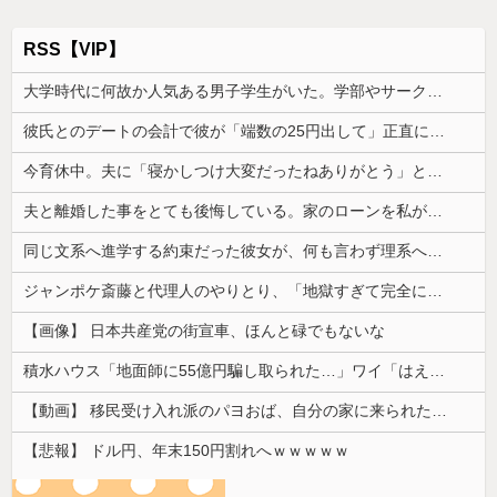
RSS【VIP】
大学時代に何故か人気ある男子学生がいた。学部やサークルの垣根を問わずにあらゆる飲み会に呼ばれていた
彼氏とのデートの会計で彼が「端数の25円出して」正直に出したらこうなったwww
今育休中。夫に「寝かしつけ大変だったねありがとう」と声を掛けてもらえたら救われると伝えたら「俺に褒められるために育児してるの？」と言われた
夫と離婚した事をとても後悔している。家のローンを私が引き継ぎ、生活が一気に苦しくなって...
同じ文系へ進学する約束だった彼女が、何も言わず理系へ変更していた。一言問いただしただけで関係が一変して…
ジャンポケ斎藤と代理人のやりとり、「地獄すぎて完全にコントになってる……」と衝撃を受ける人が続出中
【画像】 日本共産党の街宣車、ほんと碌でもないな
積水ハウス「地面師に55億円騙し取られた…」ワイ「はえーかわいそう…会社滅茶苦茶やろなぁ」
【動画】 移民受け入れ派のパヨおば、自分の家に来られたら全力で拒否るｗｗｗｗｗｗｗｗｗｗｗｗ
【悲報】 ドル円、年末150円割れへｗｗｗｗｗ