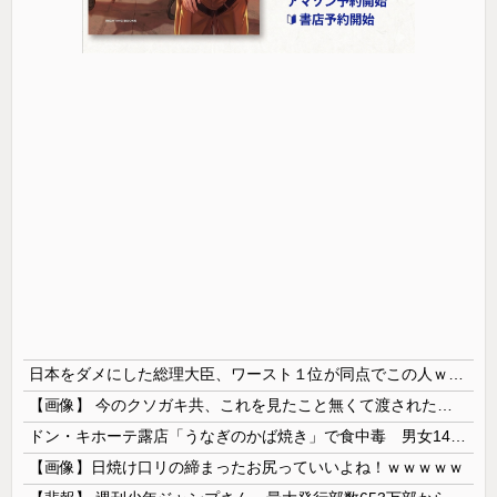
日本をダメにした総理大臣、ワースト１位が同点でこの人ｗｗｗｗｗｗ
【画像】 今のクソガキ共、これを見たこと無くて渡されたらパニクるらしいｗｗｗｗｗｗｗｗｗｗｗｗｗ
ドン・キホーテ露店「うなぎのかば焼き」で食中毒 男女14人が発熱や腹痛など訴え…サルモネラ属の菌検出
【画像】日焼け口リの締まったお尻っていいよね！ｗｗｗｗｗ