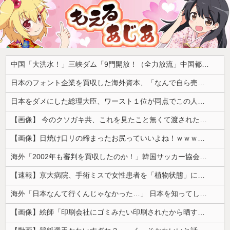
中国「大洪水！」三峡ダム「9門開放！（全力放流」中国都市「三峡沿線の道路水没」中国政府「高速道路封鎖！」中国ダム「緊急放流に合わせて開門（土砂崩れ発生」→
日本のフォント企業を買収した海外資本、「なんで自ら売上ゼロにするようなことするの」とドン引きするような方針転換を……
日本をダメにした総理大臣、ワースト１位が同点でこの人ｗｗｗｗｗｗ
【画像】 今のクソガキ共、これを見たこと無くて渡されたらパニクるらしいｗｗｗｗｗｗｗｗｗｗｗｗｗ
【画像】日焼け口リの締まったお尻っていいよね！ｗｗｗｗｗ
海外「2002年も審判を買収したのか！」韓国サッカー協会による国際試合の審判買収が発覚し大騒ぎ！【海外の反応】
【速報】京大病院、手術ミスで女性患者を「植物状態」にしてしまう・・・
海外「日本なんて行くんじゃなかった…」 日本を知ってしまったディズニー信者、帰国後『本家』に失望する事態に
【画像】絵師「印刷会社にゴミみたい印刷されたから晒すわ」→お前がクレーマーだと大炎上