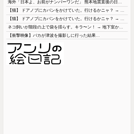
海外「日本よ、お前がナンバーワンだ」 熊本地震直後の日本の対応のスピードに世界が衝撃
【猫】 ドアノブにカバンをかけていた。行けるかニャ？ → 猫はこうなります…
【猫】 ドアノブにカバンをかけていた。行けるかニャ？ → 猫はこうなります…
ネコ飼いが階段の上で袋を揺らす。キラ〜ン！ → 地下室からヤツが現れる…
【衝撃映像】バカが津波を撮影しに行った結果…