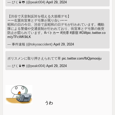
— ぴく🍵🐸 (@peakt004)
April 29, 2024
【渋谷で天皇制反対を唱える大規模デモ】
ーー右翼街宣車とデモ隊が罵り合いーー
昭和の日の今日、渋谷で反昭和の日デモが行われています。機動
隊による警備や交通規制が行われており、街宣車とデモ隊の衝突
防止が図られています。
#パトカー
#渋滞
#原宿
#GW
pic.twitter.co
m/yTFcWK9iLK
— 事件速報 (@tokyoaccident)
April 29, 2024
ポリスメンに取り押さえられてて草
pic.twitter.com/fbQpmooiju
— ぴく🍵🐸 (@peakt004)
April 29, 2024
うわ