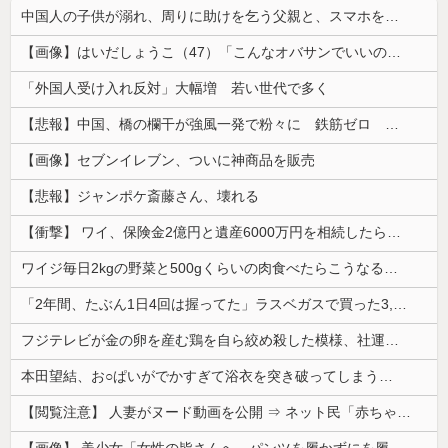
中国人の子供が溺れ、周りに助けを乞う父親と、スマホを向けてインプレ稼ぎの見物人
【画像】はいだしょうこ（47）「こんなオバサンでいいの…？」
「外国人受け入れ反対」大幅増 若い世代で多く
【悲報】中国、橋の欄干が強風一発で粉々に 鉄筋ゼロ 当局「接着剤でくっつけただけ」「正常で、品質問題はない」
【画像】セブンイレブン、ついに神商品を販売
【悲報】ジャンポケ斎藤さん、壊れる
【衝撃】 ワイ、保険金2億円と遺産6000万円を相続したら「こう」なった・・・
ワイジ毎日2kgの野菜と500gくらいの肉食べたらこうなるｗｗｗ
「2年間、たぶん1日4回は握ってた」ラスベガスで買った3,000円のキーホルダーを調べたら
フジテレビが金の卵を産む鶏を自ら絞め殺した模様、社運を賭けたドル箱コンテンツが御蔵入りになってしまい……
本田望結、お○ぱいがでかすぎて浴衣を突き破ってしまう…
【閲覧注意】 人妻がヌード動画を公開 ⇒ ネット民「赤ちゃんに絶対に母乳を上げないで！」（衝撃動画）
【画像】 美少女「女性の皆さんへ。パンツを履かずにを履いてみてください」