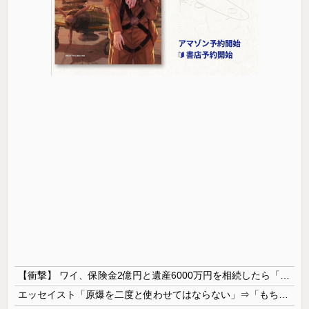
【衝撃】 ワイ、保険金2億円と遺産6000万円を相続したら「こう」なった・・・
エッセイスト「原爆を二度と使わせてはならない」⇒「もちろん中国の核も非難する？」⇒「中国の核は綺麗な核！」