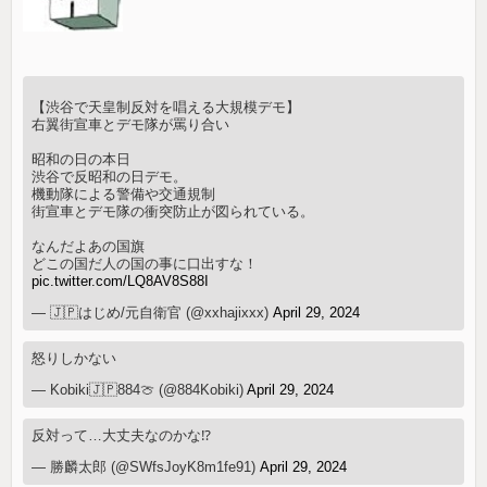
【渋谷で天皇制反対を唱える大規模デモ】
右翼街宣車とデモ隊が罵り合い
昭和の日の本日
渋谷で反昭和の日デモ。
機動隊による警備や交通規制
街宣車とデモ隊の衝突防止が図られている。
なんだよあの国旗
どこの国だ人の国の事に口出すな！
pic.twitter.com/LQ8AV8S88I
— 🇯🇵はじめ/元自衛官 (@xxhajixxx)
April 29, 2024
怒りしかない
— Kobiki🇯🇵884🍈 (@884Kobiki)
April 29, 2024
反対って…大丈夫なのかな⁉️
— 勝麟太郎 (@SWfsJoyK8m1fe91)
April 29, 2024