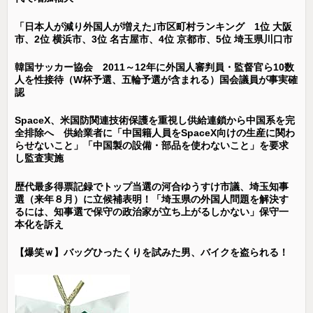
「日本人が減り外国人が増えた｣市区町村ランキング 1位 大阪
市、2位 横浜市、3位 名古屋市、4位 京都市、5位 埼玉県川口市
韓国サッカー協会 2011～12年に外国人審判員・監督官ら10数
人を性接待（W杯予選、五輪予選が含まれる）国会議員が事実確
認
SpaceX、米国防関連技術保護を重視し供給連鎖から中国系を完
全排除へ 供給業者に「中国籍人員をSpaceX向けの生産に関わ
らせないこと」「中国製の設備・部品を使わないこと」を要求
し監査実施
歴代最多得票記録でトップ当選の河合ゆうすけ市議、埼玉知事
選（来年８月）に立候補表明！「埼玉県の外国人問題を解決す
るには、知事選で保守の政治家が立ち上がるしかない」保守一
本化を訴え
【爆笑ｗ】バッグひったくりを試みた男、バイクを盗られる！