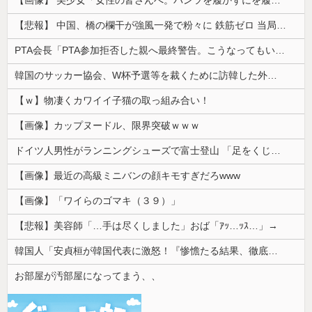
【悲報】 中国、橋の欄干が強風一発で粉々に 鉄筋ゼロ 当局「接着剤でくっつけただけ」「正常で、品質問題はない」
PTA会長「PTA参加拒否した親へ最終警告。こうなってもいい？」
韓国のサッカー協会、W杯予選等を裁くために訪韓した外国人審判を「性接待」していた……大して強くもないチームが潤沢な予算を持ってりゃそうなるわな
【ｗ】物凄くカワイイ子猫の取っ組み合い！
【画像】カップヌードル、限界突破ｗｗｗ
ドイツ人男性がランニングシューズで富士登山 「足をくじいて動けない」
【画像】最近の高級ミニバンの顔キモすぎだろwww
【画像】「ワイらのゴマキ（３９）」
【悲報】美容師「…手は尽くしました」おば「ｱｯ…ｯｽ…」→
韓国人「安貞桓が韓国代表に激怒！『惨憺たる結果、徹底的な刷新が必要だ』と監督や協会を痛烈批判」
お部屋が汚部屋になってまう、、