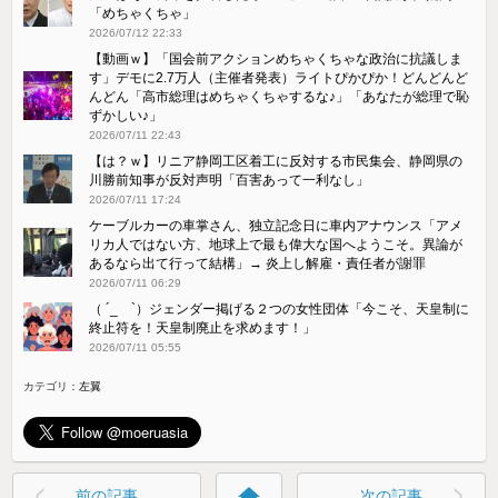
「めちゃくちゃ」
2026/07/12 22:33
【動画ｗ】「国会前アクションめちゃくちゃな政治に抗議しま
す」デモに2.7万人（主催者発表）ライトぴかぴか！どんどんど
んどん「高市総理はめちゃくちゃするな♪」「あなたが総理で恥
ずかしい♪」
2026/07/11 22:43
【は？ｗ】リニア静岡工区着工に反対する市民集会、静岡県の
川勝前知事が反対声明「百害あって一利なし」
2026/07/11 17:24
ケーブルカーの車掌さん、独立記念日に車内アナウンス「アメ
リカ人ではない方、地球上で最も偉大な国へようこそ。異論が
あるなら出て行って結構」→ 炎上し解雇・責任者が謝罪
2026/07/11 06:29
（ ´_ゝ`）ジェンダー掲げる２つの女性団体「今こそ、天皇制に
終止符を！天皇制廃止を求めます！」
2026/07/11 05:55
カテゴリ：
左翼
home
前の記事
次の記事