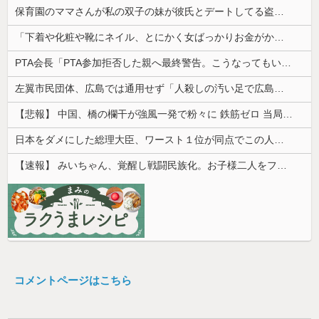
保育園のママさんが私の双子の妹が彼氏とデートしてる盗み撮り画像を見せて「あとはわかるよね？とりあえず5万を家に持ってきて」と脅してきた
「下着や化粧や靴にネイル、とにかく女ばっかりお金がかかる、男女差別！」と話にはちょっとのれない
PTA会長「PTA参加拒否した親へ最終警告。こうなってもいい？」
左翼市民団体、広島では通用せず「人殺しの汚い足で広島の土を踏むな！」→広島県民「お前らの方が汚いんじゃ！」「ワシらが広島県民じゃ」
【悲報】 中国、橋の欄干が強風一発で粉々に 鉄筋ゼロ 当局「接着剤でくっつけただけ」「正常で、品質問題はない」
日本をダメにした総理大臣、ワースト１位が同点でこの人ｗｗｗｗｗｗ
【速報】 みいちゃん、覚醒し戦闘民族化。お子様二人をフルボッコにしてしまう
コメントページはこちら