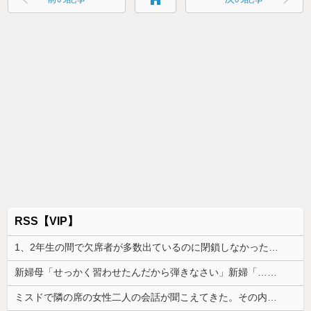
RSS【VIP】
1、2年生の間で欠席者が多数出ているのに閉鎖しなかったせいで私立高一般入試週の前に3年生で感染爆発
新婦母「せっかく習わせたんだから弾きなさい」新婦「…」→披露宴で繰り広げられた親子のやり取りに周囲は困惑し…
ミスドで隣の席の女性二人の会話が聞こえてきた。その内容が、旦那と離婚したくてでっち上げのDV証拠を...