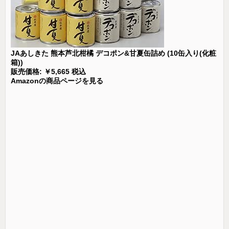
JAあしきた 熊本芦北柑橘 デコポン&甘夏缶詰め (10缶入り(化粧
箱))
販売価格: ￥5,665 税込
Amazonの商品ページを見る