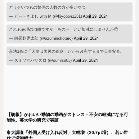
どうせいつもの警備の人数の方が多いやつ
— ビートきよし with M (@kiyopon1231)
April 29, 2024
これも表現の自由ですか あのー いい加減にしませんか🙁
— 阿曇野児太郎 (@azuminokotaro)
April 29, 2024
憲法1条に「天皇は国民の総意」だから改憲するまで天皇安泰。
— スミソ@バサスロ (@sumiso03)
April 29, 2024
【朗報】かわいい動物の動画がストレス・不安の軽減になる可
能性。英大学の研究で実証
東大調査「外国人受け入れ反対」大幅増（20.7pt増）、若い世
代で増加幅大