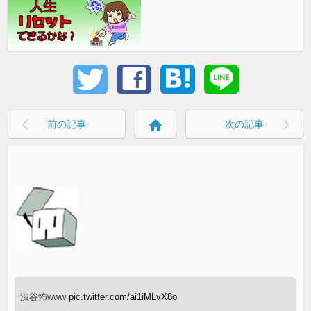
home
前の記事
次の記事
渋谷怖www
pic.twitter.com/ai1iMLvX8o