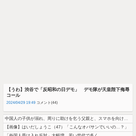
【うわ】渋谷で「反昭和の日デモ」 デモ隊が天皇陛下侮辱
コール
2024/04/29 19:49
コメント(44)
中国人の子供が溺れ、周りに助けを乞う父親と、スマホを向けてインプレ稼ぎ...
【画像】はいだしょうこ（47）「こんなオバサンでいいの…？」
「外国人受け入れ反対」大幅増 若い世代で多く