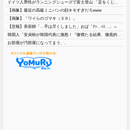
ドイツ人男性がランニングシューズで富士登山 「足をくじいて動けない」
【画像】最近の高級ミニバンの顔キモすぎだろwww
【画像】「ワイらのゴマキ（３９）」
【悲報】美容師「…手は尽くしました」おば「ｱｯ…ｯｽ…」→
韓国人「安貞桓が韓国代表に激怒！『惨憺たる結果、徹底的な刷新が必要だ』と監督や協会を痛烈批判」
お部屋が汚部屋になってまう、、