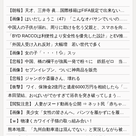
【朗報】天才、三井寺 眞…国際移籍はFIFA規定で出来ないから高校卒業したらドルトムントクラスありえるかｗｗｗｗ
【画像】はいだしょうこ（47）「こんなオバサンでいいの…？」
中国人の子供が溺れ、周りに助けを乞う父親と、スマホを向けてインプレ稼ぎの見物人
「BYD RACCOは利便性より安全性を優先した設計」とEV推進派がスカスカ構造を絶賛、これがRACCOの一番の特徴よな
「外国人受け入れ反対」大幅増 若い世代で多く
【画像】女の子「・・・！💦」スッ
【悲報】中国、橋の欄干が強風一発で粉々に 鉄筋ゼロ 当局「接着剤でくっつけただけ」「正常で、品質問題はない」
【画像】セブンイレブン、ついに神商品を販売
【悲報】ジャンポケ斎藤さん、壊れる
【衝撃】 ワイ、保険金2億円と遺産6000万円を相続したら「こう」なった・・・
本田望結、お○ぱいがでかすぎて浴衣を突き破ってしまう…
【閲覧注意】 人妻がヌード動画を公開 ⇒ ネット民「赤ちゃんに絶対に母乳を上げないで！」（衝撃動画）
【画像】 美少女「女性の皆さんへ。パンツを履かずにを履いてみてください」
【ｗ】物凄くカワイイ子猫の取っ組み合い！
熊本地震、「九州自動車道は混んでない」と実況しながら被災地へ向かう有名アナなどに批判殺到 全国紙記者「最新の状況をいち早く伝えることは報道機関としての責務」「情報を取り上げることには大きな意義がある」