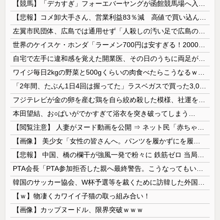
【競馬】「デカすぎ」フォーエバーヤングが函館競馬場へ入厩 573キロ 矢作師「もう1段パワーアップ」
【悲報】コメ卸大手さん、営業利益83％減 高値で買い込んだ米が売れず「損切り祭り」開幕へ
左翼市民団体、広島では通用せず「人殺しの汚い足で広島の土を踏むな！」→広島県民「お前らの方が汚いんじゃ！」「ワシらが広島県民じゃ」
世界のケイスケ・ホンダ「ラーメン700円は安すぎる！2000円にするべき」
自宅で左手に違和感を覚えた開業医、その日のうちに両足が動かなくなり入院すると……
ワイジ毎日2kgの野菜と500gくらいの肉食べたらこうなるｗｗｗ
「2年間、たぶん1日4回は握ってた」ラスベガスで買った3,000円のキーホルダーを調べたら
フジテレビが金の卵を産む鶏を自ら絞め殺した模様、社運を賭けたドル箱コンテンツが御蔵入りになってしまい……
本田望結、お○ぱいがでかすぎて浴衣を突き破ってしまう…
【閲覧注意】 人妻がヌード動画を公開 ⇒ ネット民「赤ちゃんに絶対に母乳を上げないで！」（衝撃動画）
【画像】 美少女「女性の皆さんへ。パンツを履かずにを履いてみてください」
【悲報】 中国、橋の欄干が強風一発で粉々に 鉄筋ゼロ 当局「接着剤でくっつけただけ」「正常で、品質問題はない」
PTA会長「PTA参加拒否した親へ最終警告。こうなってもいい？」
韓国のサッカー協会、W杯予選等を裁くために訪韓した外国人審判を「性接待」していた……大して強くもないチームが潤沢な予算を持ってりゃそうなるわな
【ｗ】物凄くカワイイ子猫の取っ組み合い！
【画像】カップヌードル、限界突破ｗｗｗ