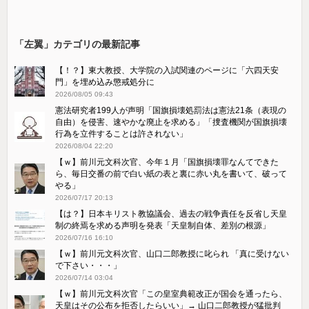
「左翼」カテゴリの最新記事
【！？】東大教授、大学院の入試関連のページに「六四天安
門」を埋め込み懲戒処分に
2026/08/05 09:43
憲法研究者199人が声明「国旗損壊処罰法は憲法21条（表現の
自由）を侵害、速やかな廃止を求める」「捜査機関が国旗損壊
行為を立件することは許されない」
2026/08/04 22:20
【ｗ】前川元文科次官、今年１月「国旗損壊罪なんてできた
ら、毎日交番の前で白い紙の表と裏に赤い丸を書いて、破って
やる」
2026/07/17 20:13
【は？】日本キリスト教協議会、過去の戦争責任を反省し天皇
制の終焉を求める声明を発表「天皇制自体、差別の根源」
2026/07/16 16:10
【ｗ】前川元文科次官、山口二郎教授に叱られ 「真に受けない
で下さい・・・」
2026/07/14 03:04
【ｗ】前川元文科次官「この皇室典範改正が国会を通ったら、
天皇はその公布を拒否したらいい」→ 山口二郎教授が猛批判