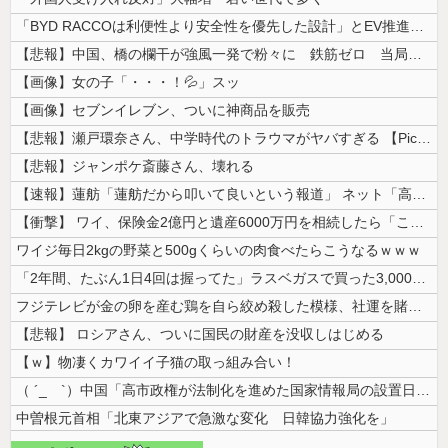
「BYD RACCOは利便性より安全性を優先した設計」とEV推進派がス...
【悲報】中国、橋の欄干が強風一発で粉々に 鉄筋ゼロ 当局「接着剤でくっ...
【画像】女の子「・・・！💦」スッ
【画像】セブンイレブン、ついに神商品を販売
【悲報】瀬戸環奈さん、中学時代のトラウマがヤバすぎる 【Pickup0...
【悲報】ジャンポケ斎藤さん、壊れる
【速報】蓮舫「蓮舫だから叩いて良いという報道」 ネット「高市だから叩い...
【衝撃】 ワイ、保険金2億円と遺産6000万円を相続したら「こう」なっ...
ワイジ毎日2kgの野菜と500gくらいの肉食べたらこうなるｗｗｗ
「2年間、たぶん1日4回は握ってた」ラスベガスで買った3,000円のキ...
フジテレビが金の卵を産む鶏を自ら絞め殺した模様、社運を賭けたドル箱コン...
【悲報】 ロシアさん、ついに国民の財産を没収しはじめる
【ｗ】物凄くカワイイ子猫の取っ組み合い！
（ ´_ゝ`）中国「高市政権が法制化を進めた国家情報局の設置日が7月3...
中曽根元首相「北東アジアで急激な変化 日韓協力強化を」