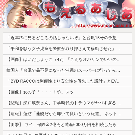
「近年稀に見るどころの話じゃないぞ」と台風15号の予想進路に困惑する人が多数、偏西風が全く通用していないんだけど……
「平和を願う女子児童を警察が取り押さえて移動させた」と市民団体が告発、「児童……どこ？」とガチで困惑する人が続出
【画像】はいだしょうこ（47）「こんなオバサンでいいの…？」
韓国人「台風で品不足になった沖縄のスーパーに行ってみたら、なぜか辛ラーメンだけ売れ残っていたんです…」
「BYD RACCOは利便性より安全性を優先した設計」とEV推進派がスカスカ構造を絶賛、これがRACCOの一番の特徴よな
【画像】女の子「・・・！💦」スッ
【悲報】瀬戸環奈さん、中学時代のトラウマがヤバすぎる 【Pickup08083041】
【速報】蓮舫「蓮舫だから叩いて良いという報道」 ネット「高市だから叩いて良いをやってるのがお前だろ」
【衝撃】 ワイ、保険金2億円と遺産6000万円を相続したら「こう」なった・・・