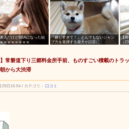
美人だけどBBAになった結
「嬉しすぎて！」とんでもないジャン
【画
ｗｗｗｗｗｗｗｗ
プ力を発揮する柴犬が話題に
（2
を募
】常磐道下り三郷料金所手前、ものすごい積載のトラ
朝から大渋滞
月29日16:54 / カテゴリ：
口コミ