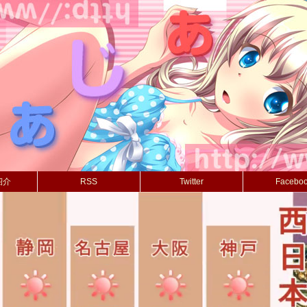
紹介
RSS
Twitter
Facebo