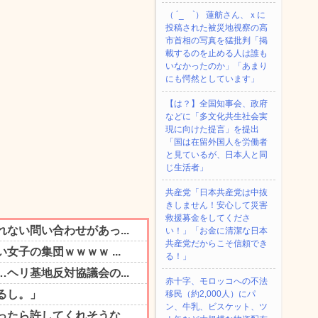
（ ´_ゝ`） 蓮舫さん、ｘに
投稿された被災地視察の高
市首相の写真を猛批判「掲
載するのを止める人は誰も
いなかったのか」「あまり
にも愕然としています」
【は？】全国知事会、政府
などに「多文化共生社会実
現に向けた提言」を提出
「国は在留外国人を労働者
と見ているが、日本人と同
じ生活者」
共産党「日本共産党は中抜
きしません！安心して災害
救援募金をしてくださ
い！」「お金に清潔な日本
共産党だからこそ信頼でき
る！」
赤十字、モロッコへの不法
移民（約2,000人）にパ
ン、牛乳、ビスケット、ツ