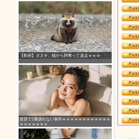
【動画】タヌキ、猫から餌奪って逃走ｗｗｗ
賃貸で1番譲れない条件ｗｗｗｗｗｗｗｗｗｗｗｗ
ｗｗｗｗｗｗｗ