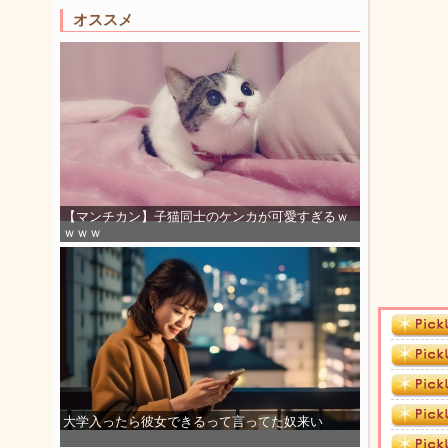
オススメ
【マンチカン】子猫同士のケンカが可愛すぎるｗ
ｗｗｗ
大学入ったら彼女できるって言ってた奴来い