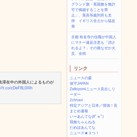
グランド旗・英国旗を無許
可で掲揚することを禁
止」、英高等裁判所も支
持 イギリス全土から猛反
発
京都 有名寺の住職が中国人
にマナー違反注意も「消さ
れるよ？」その後なぜか火
災、全焼
リンク
ニュースの森
法滞在中の外国人によるものが
保守JAPAN
://t.co/zDeF8L0Xlh
Zattoyomiニュース見出しリ
ーダー
2chnavi
特定アジアと日本／情強！良
まとめ速報
いーあんてな(#ﾟｗﾟ)
我無ちゃんねる
だめぽあんてな
ニュース★３つ！