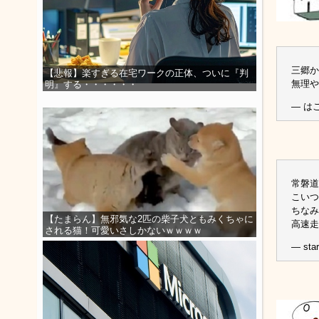
三郷か
【悲報】楽すぎる在宅ワークの正体、ついに『判
無理や
明』する・・・・・・
— はこ
常磐道
こいつ
ちなみ
【たまらん】無邪気な2匹の柴子犬ともみくちゃに
高速走
される猫！可愛いさしかないｗｗｗｗ
— sta