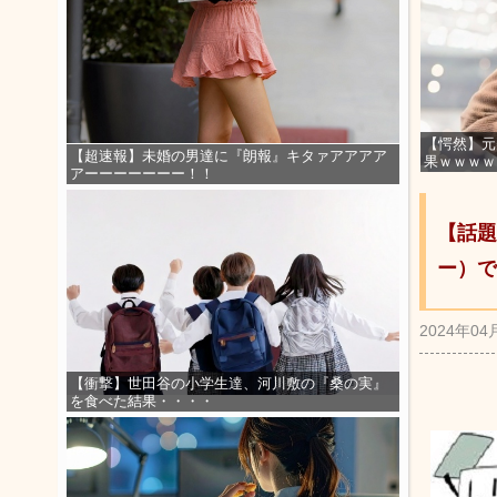
【愕然】元
【超速報】未婚の男達に『朗報』キタァアアアア
果ｗｗｗｗ
アーーーーーーー！！
【話題
ー）で
2024年04
【衝撃】世田谷の小学生達、河川敷の『桑の実』
を食べた結果・・・・