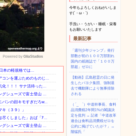
今年もよろしくおねがいしま
す(´・ω・`)
手洗い・うがい・睡眠・栄養
もお願いいたします
最新記事
「週刊少年ジャンプ」発行
部数が初の１００万部割れ
Powered by 
GliaStudios
国内の紙雑誌で「１００万
部超」ゼロに
Mute
【動画】広島慰霊の日に発
生したパヨク集団、強制退
去で機動隊により無事排除
される
（ ´_ゝ`）中道幹事長、食料
品消費税2年間1%の閣議決
定を批判 → 記者「中道改革
連合は食料品消費税ゼロを
公約に掲げていたが？」→
階猛氏「