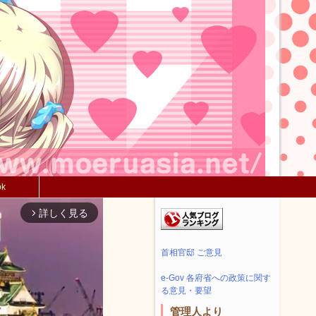
ok
詳しく見る
arrow_forward_ios
首相官邸 ご意見
e-Gov 各府省への政策に関す
る意見・要望
管理人より