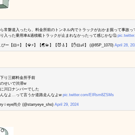
ら常磐道入ったら、料金所前のトンネル内でトラックがおかま掘って事故っ
り入った乗用車&過積載トラックが止まれなかったって感じかな🤔
pic.twitt
ぴー【🐹⭐️】【💎⚡️】【🌏💫】【😈🎸】【✋🐹👶】 (@85P_1070)
April 28, 2
下り三郷料金所手前
のせいで渋滞w
に川口ナンバーでした
んなよ…って言うか道路走んなよw
pic.twitter.com/EIRsm8ZSMs
rry☆eye尚介 (@starryeye_sho)
April 29, 2024