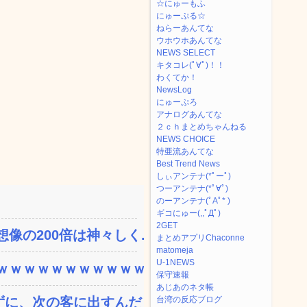
☆にゅーもふ
にゅーぷる☆
ねらーあんてな
ウホウホあんてな
NEWS SELECT
キタコレ(ﾟ∀ﾟ)！！
わくてか！
NewsLog
にゅーぷろ
アナログあんてな
２ｃｈまとめちゃんねる
NEWS CHOICE
特亜流あんてな
Best Trend News
しぃアンテナ(*ﾟーﾟ)
つーアンテナ(*ﾟ∀ﾟ)
のーアンテナ(ﾟAﾟ* )
ギコにゅー(,,ﾟДﾟ)
2GET
の200倍は神々しく...
まとめアプリChaconne
matomeja
U-1NEWS
ｗｗｗｗｗｗｗｗｗｗｗ...
保守速報
あじあのネタ帳
、次の客に出すんだ！ ...
台湾の反応ブログ