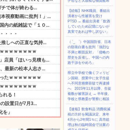
ナ缶など大規模な物資配布
【続報】NHK職員、番組出
演者から性被害を受け
PTSD → 番組出演者「飲酒
していたため記憶にないが
真実であれば申し訳ない」
（ ´_ゝ`）中国国防省、日本
の防衛白書を批判「強烈な
不満と断固反対」「侵略の
歴史を反省し、中国への内
政干渉をやめろ」
県立中学校で働くフィリピ
ン国籍、授業中に女子生徒
へ不同意猥褻容疑で再逮捕
へ 2023年11月以降、生徒
複数が被害訴え → 半年後、
学校と県教委が警察に相談
【速報】飲食料品 消費税減
税の方針を閣議決定、来年
4月から2年間1％に 高市総
理は秋の臨時国会で法案の