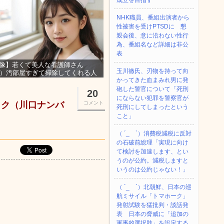
成立を目指す
NHK職員、番組出演者から
性被害を受けPTSDに 懇
親会後、意に沿わない性行
為、番組名など詳細は非公
表
像】若くて美人な看護師さん
玉川徹氏、刃物を持って向
3）汚部屋すぎて掃除してくれる人
かってきた血まみれ男に発
集ｗｗｗ
砲した警官について「死刑
20
にならない犯罪を警察官が
ック（川口ナンバ
コメント
死刑にしてしまったという
こと」
（ ´_ゝ`）消費税減税に反対
の石破前総理「実現に向け
て検討を加速します、とい
うのが公約。減税しますと
いうのは公約じゃない！」
（ ´_ゝ`）北朝鮮、日本の巡
航ミサイル「‌トマホーク」
発射試験を猛批判・談話発
表 日本の脅威に「追加の
軍事的選択肢」を設定する