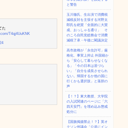
と警告
玉川徹氏、生出演で消費税
減税反対を主張する河野太
郎氏を絶賛「全面的に大賛
てた
成、おっしゃる通り」 そ
er.com/T4qj4UuKNK
のころ自民党総務会で消費
減税了承・午後に閣議決定
024
高市政権が「永住許可」厳
格化、事実上抑止 外国籍か
ら「安心して暮らせなくな
る」「今の日本は居づら
い」「自分を成長させられ
ない。帰国するか他の国に
行くかも選択肢」と落胆の
声
【！？】東大教授、大学院
の入試関連のページに「六
四天安門」を埋め込み懲戒
処分に
【国旗掲揚禁止！？】英オ
クソン州議会「公道にイン