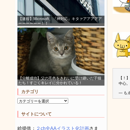
【速報】Microsoft、『神対応』キタァアアアアア
ーーーーーー！！
【！】
【分離成功】父の毛色をきれいに受け継いだ子猫
たち！すごくキレイに分かれている！
中心。
カテゴリ
— もえ
サイトについて
絵提供：
２ch全AAイラスト化計画
さま