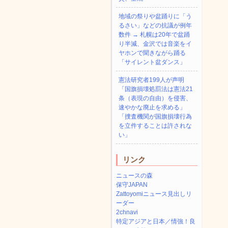
地域の祭りや盆踊りに「う
るさい」などの抗議が例年
数件 → 札幌は20年で盆踊
り半減、金沢では音楽をイ
ヤホンで聞きながら踊る
「サイレント盆ダンス」
憲法研究者199人が声明
「国旗損壊処罰法は憲法21
条（表現の自由）を侵害、
速やかな廃止を求める」
「捜査機関が国旗損壊行為
を立件することは許されな
い」
リンク
ニュースの森
保守JAPAN
Zattoyomiニュース見出しリ
ーダー
2chnavi
特定アジアと日本／情強！良