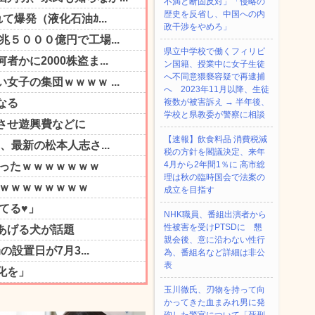
不満と断固反対」「侵略の
歴史を反省し、中国への内
政干渉をやめろ」
県立中学校で働くフィリピ
ン国籍、授業中に女子生徒
へ不同意猥褻容疑で再逮捕
へ 2023年11月以降、生徒
複数が被害訴え → 半年後、
学校と県教委が警察に相談
【速報】飲食料品 消費税減
税の方針を閣議決定、来年
4月から2年間1％に 高市総
理は秋の臨時国会で法案の
成立を目指す
NHK職員、番組出演者から
性被害を受けPTSDに 懇
親会後、意に沿わない性行
為、番組名など詳細は非公
表
玉川徹氏、刃物を持って向
かってきた血まみれ男に発