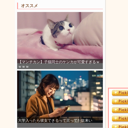
オススメ
【マンチカン】子猫同士のケンカが可愛すぎるｗ
ｗｗｗ
大学入ったら彼女できるって言ってた奴来い