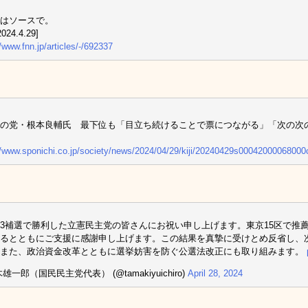
はソースで。
024.4.29]
//www.fnn.jp/articles/-/692337
の党・根本良輔氏 最下位も「目立ち続けることで票につながる」「次の次の
//www.sponichi.co.jp/society/news/2024/04/29/kiji/20240429s00042000068000
3補選で勝利した立憲民主党の皆さんにお祝い申し上げます。東京15区で推
るとともにご支援に感謝申し上げます。この結果を真摯に受けとめ反省し、
。また、政治資金改革とともに選挙妨害を防ぐ公選法改正にも取り組みます。
雄一郎（国民民主党代表） (@tamakiyuichiro)
April 28, 2024