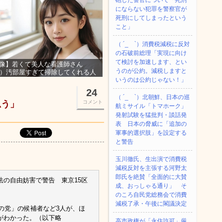
砲した警官について「死刑
にならない犯罪を警察官が
死刑にしてしまったという
こと」
（ ´_ゝ`）消費税減税に反対
の石破前総理「実現に向け
て検討を加速します、とい
像】若くて美人な看護師さん
うのが公約。減税しますと
3）汚部屋すぎて掃除してくれる人
集ｗｗｗ
いうのは公約じゃない！」
24
（ ´_ゝ`）北朝鮮、日本の巡
思う」
コメント
航ミサイル「‌トマホーク」
発射試験を猛批判・談話発
表 日本の脅威に「追加の
軍事的選択肢」を設定する
と警告
玉川徹氏、生出演で消費税
減税反対を主張する河野太
郎氏を絶賛「全面的に大賛
法の自由妨害で警告 東京15区
成、おっしゃる通り」 そ
のころ自民党総務会で消費
減税了承・午後に閣議決定
の党」の候補者など3人が、ほ
がわかった。（以下略
高市政権が「永住許可」厳