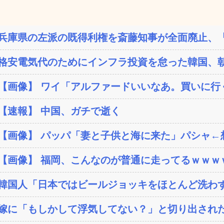
兵庫県の左派の既得利権を斎藤知事が全面廃止、「
格安電気代のためにインフラ投資を怠った韓国、朝
【画像】 ワイ「アルファードいいなあ。買いに行く
【速報】 中国、ガチで逝く
【画像】 パッパ「妻と子供と海に来た」パシャ←想像
【画像】 福岡、こんなのが普通に走ってるｗｗｗｗ
韓国人「日本ではビールジョッキをほとんど洗わずに
嫁に「もしかして浮気してない？」と切り出された