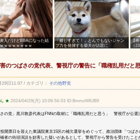
美人だけどBBAになった結
「嬉しすぎて！」とんでもないジャン
【画
ｗｗｗｗｗｗｗｗ
プ力を発揮する柴犬が話題に
（2
を募
害のつばさの党代表、警視庁の警告に「職権乱用だと
月29日11:07 / カテゴリ：
その他野党
ん ★
2024/04/29(月) 10:06:56.03 ID:BmmzW8JB9
さの党」黒川敦彦代表はFNNの取材に「職権乱用だと思う」 警視庁が公選
に投開票日を迎えた衆議院東京15区の補欠選挙をめぐって、政治団体「つばさ
候補者の街頭演説を妨害した疑いがあるとして、警視庁から警告を受けたこと