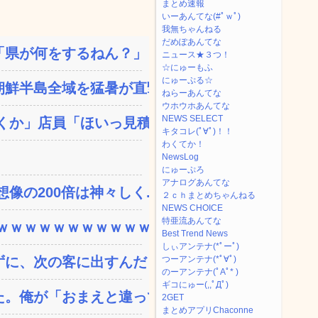
まとめ速報
いーあんてな(#ﾟｗﾟ)
我無ちゃんねる
だめぽあんてな
県が何をするねん？」と存...
ニュース★３つ！
☆にゅーもふ
にゅーぷる☆
鮮半島全域を猛暑が直撃し...
ねらーあんてな
ウホウホあんてな
NEWS SELECT
か」店員「ほいっ見積も...
キタコレ(ﾟ∀ﾟ)！！
わくてか！
NewsLog
にゅーぷろ
アナログあんてな
の200倍は神々しく...
２ｃｈまとめちゃんねる
NEWS CHOICE
特亜流あんてな
ｗｗｗｗｗｗｗｗｗｗｗ...
Best Trend News
しぃアンテナ(*ﾟーﾟ)
、次の客に出すんだ！ ...
つーアンテナ(*ﾟ∀ﾟ)
のーアンテナ(ﾟAﾟ* )
ギコにゅー(,,ﾟДﾟ)
。俺が「おまえと違って浮...
2GET
まとめアプリChaconne