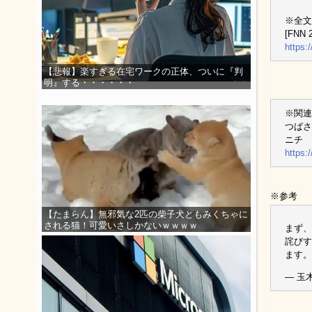
※全文
[FNN 2
https:
【悲報】楽すぎる在宅ワークの正体、ついに『判
明』する・・・・・・
※関連
つばさ
ニチ
https:
※参考
【たまらん】無邪気な2匹の柴子犬ともみくちゃに
される猫！可愛いさしかないｗｗｗｗ
まず、
詫びす
ます
— 玉木