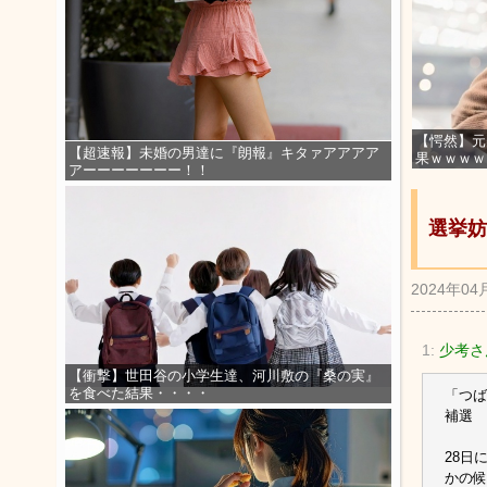
【愕然】元
【超速報】未婚の男達に『朗報』キタァアアアア
果ｗｗｗｗ
アーーーーーーー！！
選挙妨
2024年04
1:
少考さ
【衝撃】世田谷の小学生達、河川敷の『桑の実』
を食べた結果・・・・
「つば
補選
28日
かの