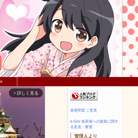
ok
詳しく見る
arrow_forward_ios
首相官邸 ご意見
e-Gov 各府省への政策に関す
る意見・要望
管理人より