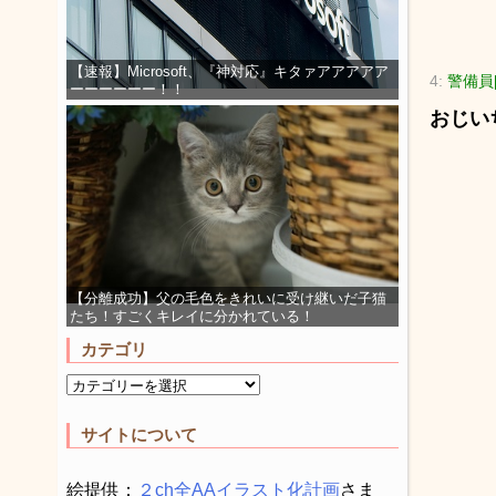
【速報】Microsoft、『神対応』キタァアアアアア
4:
警備員[L
ーーーーーー！！
おじい
【分離成功】父の毛色をきれいに受け継いだ子猫
たち！すごくキレイに分かれている！
カテゴリ
サイトについて
絵提供：
２ch全AAイラスト化計画
さま