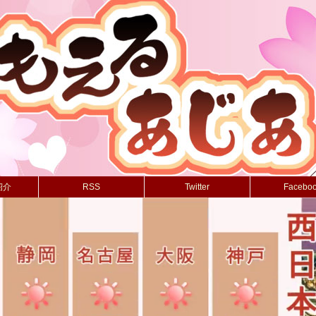
紹介
RSS
Twitter
Facebo