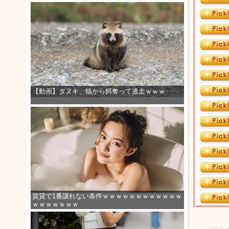
【動画】タヌキ、猫から餌奪って逃走ｗｗｗ
賃貸で1番譲れない条件ｗｗｗｗｗｗｗｗｗｗｗｗ
ｗｗｗｗｗｗｗ