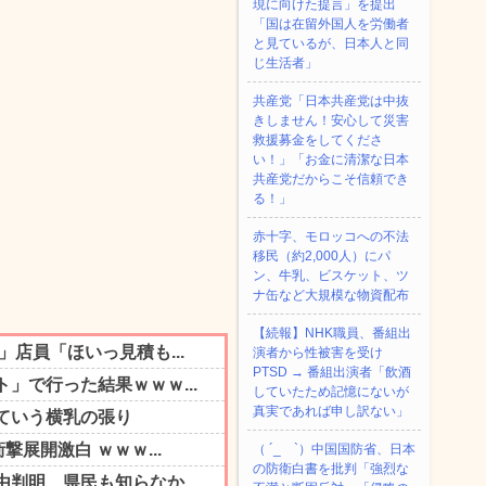
現に向けた提言」を提出
「国は在留外国人を労働者
と見ているが、日本人と同
じ生活者」
共産党「日本共産党は中抜
きしません！安心して災害
救援募金をしてくださ
い！」「お金に清潔な日本
共産党だからこそ信頼でき
る！」
赤十字、モロッコへの不法
移民（約2,000人）にパ
ン、牛乳、ビスケット、ツ
ナ缶など大規模な物資配布
【続報】NHK職員、番組出
演者から性被害を受け
PTSD → 番組出演者「飲酒
していたため記憶にないが
真実であれば申し訳ない」
（ ´_ゝ`）中国国防省、日本
の防衛白書を批判「強烈な