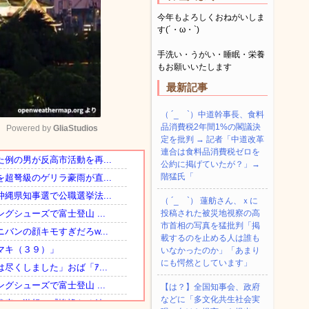
今年もよろしくおねがいしま
す(´・ω・`)
手洗い・うがい・睡眠・栄養
もお願いいたします
最新記事
（ ´_ゝ`）中道幹事長、食料
品消費税2年間1%の閣議決
Powered by 
GliaStudios
定を批判 → 記者「中道改革
連合は食料品消費税ゼロを
公約に掲げていたが？」→
Mute
階猛氏「
（ ´_ゝ`） 蓮舫さん、ｘに
投稿された被災地視察の高
市首相の写真を猛批判「掲
載するのを止める人は誰も
いなかったのか」「あまり
にも愕然としています」
【は？】全国知事会、政府
などに「多文化共生社会実