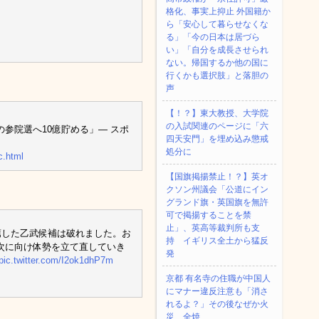
格化、事実上抑止 外国籍か
ら「安心して暮らせなくな
る」「今の日本は居づら
い」「自分を成長させられ
ない。帰国するか他の国に
行くかも選択肢」と落胆の
声
【！？】東大教授、大学院
の入試関連のページに「六
参院選へ10億貯める」― スポ
四天安門」を埋め込み懲戒
処分に
c.html
【国旗掲揚禁止！？】英オ
クソン州議会「公道にイン
グランド旗・英国旗を無許
可で掲揚することを禁
止」、英高等裁判所も支
薦した乙武候補は破れました。お
持 イギリス全土から猛反
次に向け体勢を立て直していき
発
pic.twitter.com/I2ok1dhP7m
京都 有名寺の住職が中国人
にマナー違反注意も「消さ
れるよ？」その後なぜか火
災、全焼