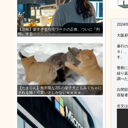
2024/0
【悲報】楽すぎる在宅ワークの正体、ついに『判
明』する・・・・・・
大阪府
暴行の
６）、
す。
警察に
繰り返
調べた
【たまらん】無邪気な2匹の柴子犬ともみくちゃに
白間容
される猫！可愛いさしかないｗｗｗｗ
容疑者
全文は