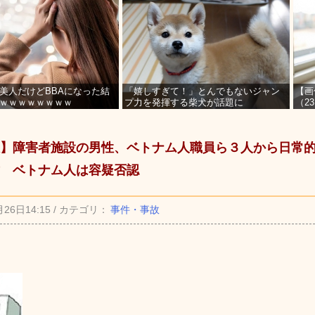
美人だけどBBAになった結
「嬉しすぎて！」とんでもないジャン
【画
ｗｗｗｗｗｗｗｗ
プ力を発揮する柴犬が話題に
（2
を募
】障害者施設の男性、ベトナム人職員ら３人から日常
 ベトナム人は容疑否認
月26日14:15 / カテゴリ：
事件・事故