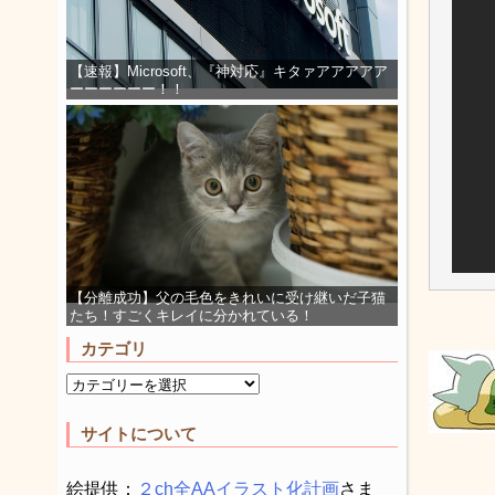
【速報】Microsoft、『神対応』キタァアアアアア
ーーーーーー！！
【分離成功】父の毛色をきれいに受け継いだ子猫
たち！すごくキレイに分かれている！
カテゴリ
サイトについて
絵提供：
２ch全AAイラスト化計画
さま