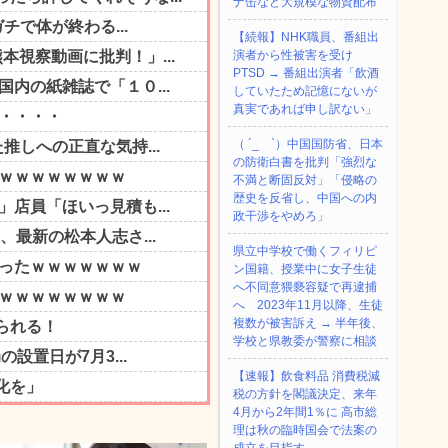
ナ缶など大規模な物資配布
【続報】NHK職員、番組出
演者から性被害を受け
PTSD → 番組出演者「飲酒
していたため記憶にないが
真実であれば申し訳ない」
（ ´_ゝ`）中国国防省、日本
の防衛白書を批判「強烈な
不満と断固反対」「侵略の
歴史を反省し、中国への内
政干渉をやめろ」
県立中学校で働くフィリピ
ン国籍、授業中に女子生徒
へ不同意猥褻容疑で再逮捕
へ 2023年11月以降、生徒
複数が被害訴え → 半年後、
学校と県教委が警察に相談
【速報】飲食料品 消費税減
税の方針を閣議決定、来年
4月から2年間1％に 高市総
理は秋の臨時国会で法案の