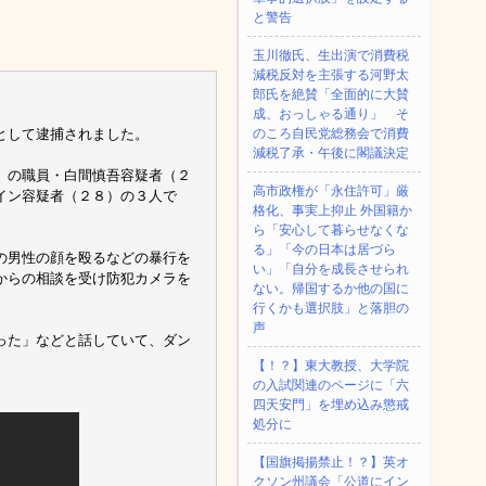
と警告
玉川徹氏、生出演で消費税
減税反対を主張する河野太
郎氏を絶賛「全面的に大賛
成、おっしゃる通り」 そ
として逮捕されました。
のころ自民党総務会で消費
減税了承・午後に閣議決定
」の職員・白間慎吾容疑者（２
高市政権が「永住許可」厳
イン容疑者（２８）の３人で
格化、事実上抑止 外国籍か
ら「安心して暮らせなくな
る」「今の日本は居づら
の男性の顔を殴るなどの暴行を
い」「自分を成長させられ
からの相談を受け防犯カメラを
ない。帰国するか他の国に
行くかも選択肢」と落胆の
声
った」などと話していて、ダン
【！？】東大教授、大学院
の入試関連のページに「六
四天安門」を埋め込み懲戒
処分に
【国旗掲揚禁止！？】英オ
クソン州議会「公道にイン