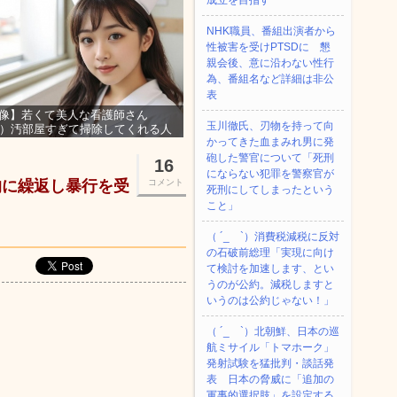
成立を目指す
NHK職員、番組出演者から
性被害を受けPTSDに 懇
親会後、意に沿わない性行
為、番組名など詳細は非公
表
像】若くて美人な看護師さん
玉川徹氏、刃物を持って向
3）汚部屋すぎて掃除してくれる人
かってきた血まみれ男に発
集ｗｗｗ
砲した警官について「死刑
16
にならない犯罪を警察官が
的に繰返し暴行を受
コメント
死刑にしてしまったという
こと」
（ ´_ゝ`）消費税減税に反対
の石破前総理「実現に向け
て検討を加速します、とい
うのが公約。減税しますと
いうのは公約じゃない！」
（ ´_ゝ`）北朝鮮、日本の巡
航ミサイル「‌トマホーク」
発射試験を猛批判・談話発
表 日本の脅威に「追加の
軍事的選択肢」を設定する