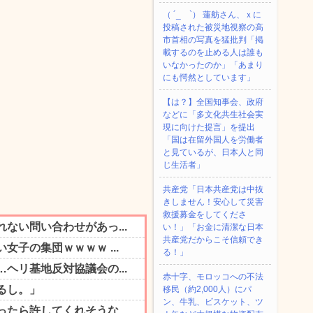
（ ´_ゝ`） 蓮舫さん、ｘに
投稿された被災地視察の高
市首相の写真を猛批判「掲
載するのを止める人は誰も
いなかったのか」「あまり
にも愕然としています」
【は？】全国知事会、政府
などに「多文化共生社会実
現に向けた提言」を提出
「国は在留外国人を労働者
と見ているが、日本人と同
じ生活者」
共産党「日本共産党は中抜
きしません！安心して災害
救援募金をしてくださ
い！」「お金に清潔な日本
共産党だからこそ信頼でき
る！」
赤十字、モロッコへの不法
移民（約2,000人）にパ
ン、牛乳、ビスケット、ツ