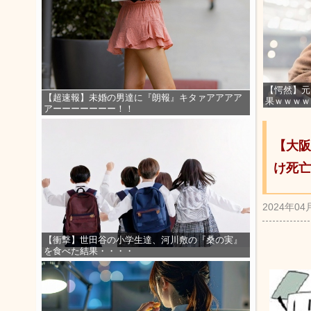
【愕然】元
【超速報】未婚の男達に『朗報』キタァアアアア
果ｗｗｗｗ
アーーーーーーー！！
【大阪
け死亡
2024年04
【衝撃】世田谷の小学生達、河川敷の『桑の実』
を食べた結果・・・・