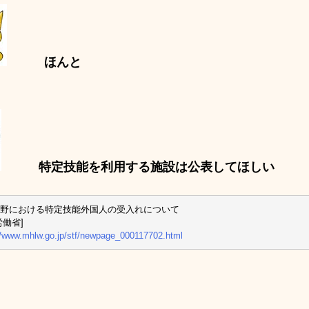
ほんと
特定技能を利用する施設は公表してほしい
野における特定技能外国人の受入れについて
労働省]
//www.mhlw.go.jp/stf/newpage_000117702.html