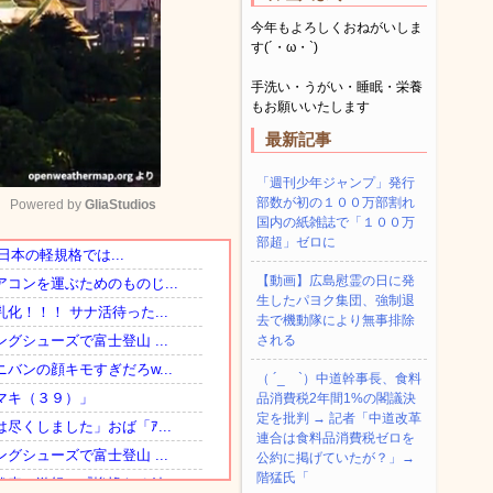
今年もよろしくおねがいしま
す(´・ω・`)
手洗い・うがい・睡眠・栄養
もお願いいたします
最新記事
「週刊少年ジャンプ」発行
部数が初の１００万部割れ
Powered by 
GliaStudios
国内の紙雑誌で「１００万
部超」ゼロに
Mute
【動画】広島慰霊の日に発
生したパヨク集団、強制退
去で機動隊により無事排除
される
（ ´_ゝ`）中道幹事長、食料
品消費税2年間1%の閣議決
定を批判 → 記者「中道改革
連合は食料品消費税ゼロを
公約に掲げていたが？」→
階猛氏「