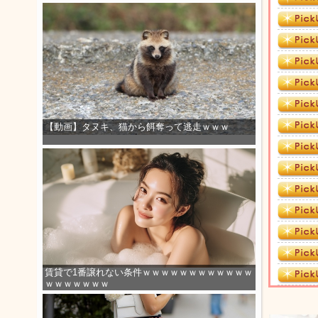
【動画】タヌキ、猫から餌奪って逃走ｗｗｗ
賃貸で1番譲れない条件ｗｗｗｗｗｗｗｗｗｗｗｗ
ｗｗｗｗｗｗｗ