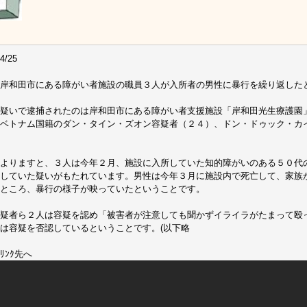
4/25
岸和田市にある障がい者施設の職員３人が入所者の男性に暴行を繰り返した
疑いで逮捕されたのは岸和田市にある障がい者支援施設「岸和田光生療護園
ベトナム国籍のダン・タイン・ズオン容疑者（２４）、ドン・ドゥック・カ
よりますと、３人は今年２月、施設に入所していた知的障がいのある５０代
していた疑いがもたれています。男性は今年３月に施設内で死亡して、家族
ところ、暴行の様子が映っていたということです。
疑者ら２人は容疑を認め「被害者が注意しても聞かずイライラがたまって殴
は容疑を否認しているということです。(以下略
ﾘﾝｸ先へ