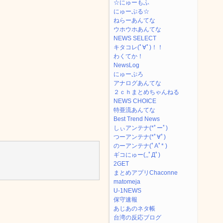
☆にゅーもふ
にゅーぷる☆
ねらーあんてな
ウホウホあんてな
NEWS SELECT
キタコレ(ﾟ∀ﾟ)！！
わくてか！
NewsLog
にゅーぷろ
アナログあんてな
２ｃｈまとめちゃんねる
NEWS CHOICE
特亜流あんてな
Best Trend News
しぃアンテナ(*ﾟーﾟ)
つーアンテナ(*ﾟ∀ﾟ)
のーアンテナ(ﾟAﾟ* )
ギコにゅー(,,ﾟДﾟ)
2GET
まとめアプリChaconne
matomeja
U-1NEWS
保守速報
あじあのネタ帳
台湾の反応ブログ