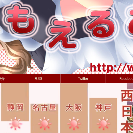
紹介
RSS
Twitter
Facebo