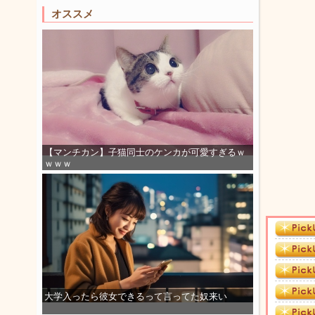
オススメ
【マンチカン】子猫同士のケンカが可愛すぎるｗ
ｗｗｗ
大学入ったら彼女できるって言ってた奴来い