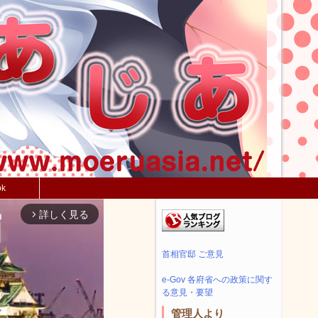
ok
詳しく見る
arrow_forward_ios
首相官邸 ご意見
e-Gov 各府省への政策に関す
る意見・要望
管理人より