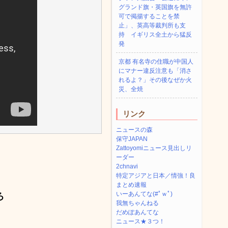
グランド旗・英国旗を無許
可で掲揚することを禁
止」、英高等裁判所も支
持 イギリス全土から猛反
発
京都 有名寺の住職が中国人
にマナー違反注意も「消さ
れるよ？」その後なぜか火
災、全焼
リンク
ニュースの森
保守JAPAN
Zattoyomiニュース見出しリ
ーダー
2chnavi
特定アジアと日本／情強！良
まとめ速報
いーあんてな(#ﾟｗﾟ)
ろ
我無ちゃんねる
だめぽあんてな
ニュース★３つ！