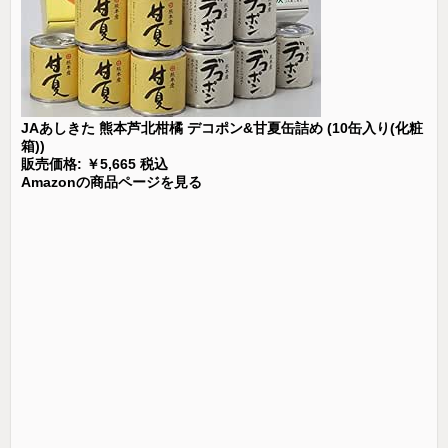
JAあしきた 熊本芦北柑橘 デコポン&甘夏缶詰め (10缶入り(化粧
箱))
販売価格: ￥5,665 税込
Amazonの商品ページを見る