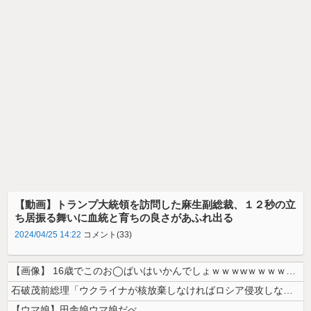
【動画】トランプ大統領を訪問した麻生副総裁、１２秒の立
ち居振る舞いに血統と育ちの良さがあふれ出る
2024/04/25 14:22
コメント(33)
【画像】 16歳でこのお◯ぱいはいかんでしょｗｗｗwｗｗｗｗｗｗｗｗ❤
石破茂前総理「ウクライナが核放棄しなければロシア侵攻しなかった」！
【ウマ娘】田舎娘ウマ娘だべ…