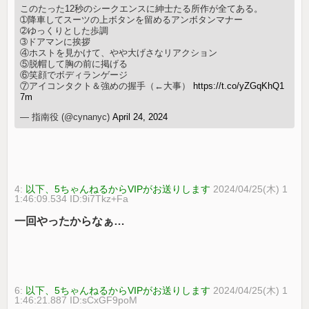
このたった12秒のシークエンスに紳士たる所作が全てある。
➀降車してスーツの上ボタンを留めるアンボタンマナー
➁ゆっくりとした歩調
➂ドアマンに挨拶
④ホストを見かけて、やや大げさなリアクション
⑤脱帽して胸の前に掲げる
⑥笑顔でボディランゲージ
⑦アイコンタクト＆強めの握手（←大事）
https://t.co/yZGqKhQ1
7m
— 指南役 (@cynanyc)
April 24, 2024
4:
以下、5ちゃんねるからVIPがお送りします
2024/04/25(木) 1
1:46:09.534 ID:9i7Tkz+Fa
一回やったからなぁ…
6:
以下、5ちゃんねるからVIPがお送りします
2024/04/25(木) 1
1:46:21.887 ID:sCxGF9poM