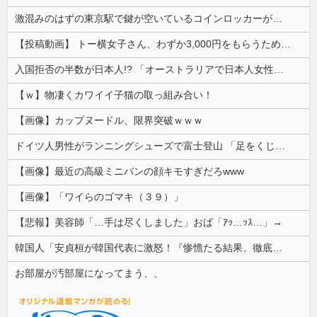
激混みのはずの東京駅で鍵が空いているコインロッカーが散見、「ラッキー」と思って中を確認してみると……
【投稿動画】 トー横女子さん、わずか3,000円をもらうために大人のチ●ポをしゃぶってしまう…
入国拒否の半数が日本人!? 「オーストラリアで日本人女性が売春」
【ｗ】物凄くカワイイ子猫の取っ組み合い！
【画像】カップヌードル、限界突破ｗｗｗ
ドイツ人男性がランニングシューズで富士登山 「足をくじいて動けない」
【画像】最近の高級ミニバンの顔キモすぎだろwww
【画像】「ワイらのゴマキ（３９）」
【悲報】美容師「…手は尽くしました」おば「ｱｯ…ｯｽ…」→
韓国人「安貞桓が韓国代表に激怒！『惨憺たる結果、徹底的な刷新が必要だ』と監督や協会を痛烈批判」
お部屋が汚部屋になってまう、、