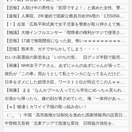
【悲報】人助け中の男性を「犯罪ですよ！」と責めた女性、警察が来た瞬間逃...
【速報】人事院、2年連続で国家公務員月給3%増の「1万5056円」引き...
【！】左派「広島平和式典で女子児童を警察が取り押さえて無理矢理、排除し...
【物議】大物インフルエンサー「喫煙者の権利がマジで侵害されてる。いくら...
【悲報】17歳で無期懲役になった奴、怖いｗｗｗｗｗｗｗｗｗｗｗｗｗｗｗ...
【悲報】熊本市、ガチでやらかしてしまう・・・・
れいわ新選組の新党名は「いのちの党」 旧グッズ半額で販売 どうなる秘書...
【画像】NHK女子アナさん、あずにゃんのあずにゃんが張ってしまう
彼氏が『この車』買おうとして私とケンカになってるんだけどｗｗｗｗｗｗ
日本をダメにした総理大臣、ワースト１位が同点でこの人ｗｗｗｗｗｗ
【画像】 まま「なんかプール入ってたら学生にめっちゃ見られたw」
出張から帰ったら、嫁の顔が青ざめていた。俺「一体何があったんだ？」嫁「...
【ｗ】物凄くカワイイ子猫の取っ組み合い！
（ ´_ゝ`）中国「高市政権が法制化を進めた国家情報局の設置日が7月3...
中曽根元首相「北東アジアで急激な変化 日韓協力強化を」