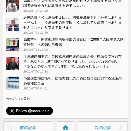
高市首相「女性天皇や皇位継承権の在り方を議論する新たな有
識者会議を直ちに設置する必要はない」
2026/07/27 14:15
岩屋議員「私は選挙中１回も、消費税減税を訴えた事はありま
っせん！」 ※選挙中の岩屋氏「私は決して反高市じゃありま
せん！しっかり支えて参ります」
2026/07/24 22:40
高市首相、国旗損壊罪法案提出の背景に 「2009年の民主党の国
旗軽視」への強い危機感
2026/07/23 16:08
【沖縄県知事選】自民党沖縄県連の島袋会長、県議会で宣戦布
告「あなたとは8年間やって参りました、いよいよ9月の戦い」
「あなたのやってきた8年間、私は認められない！！」
2026/07/20 16:38
小泉進次郎防衛相、防衛力強化のために核兵器に関する議論の
必要性に言及
2026/07/19 04:01
カテゴリ：
自民党
home
前の記事
次の記事