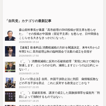
「自民党」カテゴリの最新記事
森山前幹事長が暴露「高市総理のSNS投稿が習主席を怒らせ
た」 「その投稿が中国側（習近平主席）を怒らせ、日中関係を
こじらせる大きなきっかけになった」
2026/08/06 15:14
【速報】飲食料品 消費税減税の方針を閣議決定、来年4月から2
年間1％に 高市総理は秋の臨時国会で法案の成立を目指す
2026/08/05 17:50
（ ´_ゝ`）消費税減税に反対の石破前総理「実現に向けて検討を
加速します、というのが公約。減税しますというのは公約じゃ
ない！」
2026/08/05 14:59
【スパイ防止法】自民、外国干渉防止法に刑罰 偽情報拡散な
どの不当干渉を防止 これに反対する政党はどこかな？
2026/07/27 22:05
（ ´_ゝ`）石破前首相、講演で成立した国旗損壊罪を猛批判「刑
罰によって強制するものではない」
2026/07/27 18:25