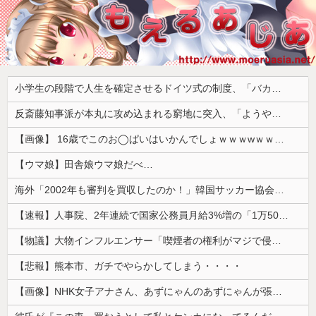
小学生の段階で人生を確定させるドイツ式の制度、「バカを振い落せるから合理的だ」と自惚れていた結果……
反斎藤知事派が本丸に攻め込まれる窮地に突入、「ようやく反撃のターンやね」と手際の良さに感心する人が続出中
【画像】 16歳でこのお◯ぱいはいかんでしょｗｗｗwｗｗｗｗｗｗｗｗ❤
【ウマ娘】田舎娘ウマ娘だべ…
海外「2002年も審判を買収したのか！」韓国サッカー協会による国際試合の審判買収が発覚し大騒ぎ！【海外の反応】
【速報】人事院、2年連続で国家公務員月給3%増の「1万5056円」引き上げ勧告 2年で6%超え
【物議】大物インフルエンサー「喫煙者の権利がマジで侵害されてる。いくら税金払ってるんだ」
【悲報】熊本市、ガチでやらかしてしまう・・・・
【画像】NHK女子アナさん、あずにゃんのあずにゃんが張ってしまう