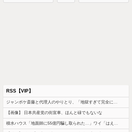
RSS【VIP】
ジャンポケ斎藤と代理人のやりとり、「地獄すぎて完全にコントになってる……」と衝撃を受ける人が続出中
【画像】 日本共産党の街宣車、ほんと碌でもないな
積水ハウス「地面師に55億円騙し取られた…」ワイ「はえーかわいそう…会社滅茶苦茶やろなぁ」