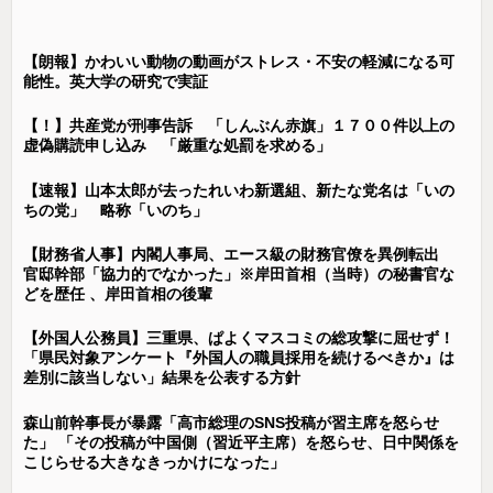
【朗報】かわいい動物の動画がストレス・不安の軽減になる可
能性。英大学の研究で実証
【！】共産党が刑事告訴 「しんぶん赤旗」１７００件以上の
虚偽購読申し込み 「厳重な処罰を求める」
【速報】山本太郎が去ったれいわ新選組、新たな党名は「いの
ちの党」 略称「いのち」
【財務省人事】内閣人事局、エース級の財務官僚を異例転出
官邸幹部「協力的でなかった」※岸田首相（当時）の秘書官な
どを歴任 、岸田首相の後輩
【外国人公務員】三重県、ぱよくマスコミの総攻撃に屈せず！
「県民対象アンケート『外国人の職員採用を続けるべきか』は
差別に該当しない」結果を公表する方針
森山前幹事長が暴露「高市総理のSNS投稿が習主席を怒らせ
た」 「その投稿が中国側（習近平主席）を怒らせ、日中関係を
こじらせる大きなきっかけになった」