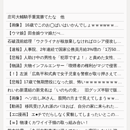
庄司大輔騎手重賞勝てたな 他
【画像】 16歳でこのお◯ぱいはいかんでしょｗｗｗwｗｗｗｗｗｗｗｗ❤
【ウマ娘】田舎娘ウマ娘だべ…
石破茂前総理「ウクライナが核放棄しなければロシア侵攻しなかった」！
【速報】人事院、2年連続で国家公務員月給3%増の「1万5056円」引き上げ勧告 2年で6%超え
【悲報】人助け中の男性を「犯罪ですよ！」と責めた女性、警察が来た瞬間逃げる
【物議】大物インフルエンサー「喫煙者の権利がマジで侵害されてる。いくら税金払ってるんだ」
【！】左派「広島平和式典で女子児童を警察が取り押さえて無理矢理、排除しました！」 → ネット特定班「女児？全学連のプロ活動家では？」
【悲報】17歳で無期懲役になった奴、怖いｗｗｗｗｗｗｗｗｗｗｗｗｗｗｗｗｗｗｗｗｗｗｗｗ
れいわ新選組の新党名は「いのちの党」 旧グッズ半額で販売 どうなる秘書給与疑惑
【画像】 ヘソ出しJKさん、股間の方まで見えてしまうｗｗｗｗｗｗｗｗｗ
【動画】 移民受け入れ派のパヨおば、自分の家に来られたら全力で拒否るｗｗｗｗｗｗｗｗｗｗｗｗ
【エ□漫画】 エ●チでだらしなく変貌してしまったいとこのお姉ちゃんにチン○ン搾り取られちゃうショタ君…！
【ｗ】物凄くカワイイ子猫の取っ組み合い！