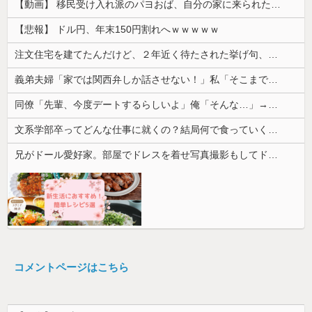
【動画】 移民受け入れ派のパヨおば、自分の家に来られたら全力で拒否るｗｗｗｗｗｗｗｗｗｗｗｗ
【悲報】 ドル円、年末150円割れへｗｗｗｗｗ
注文住宅を建てたんだけど、２年近く待たされた挙げ句、追加費用1400万請求された。流石におかしいよね？
義弟夫婦「家では関西弁しか話させない！」私「そこまで徹底するの？」→その教育方針が思わぬ結果を招いて…
同僚「先輩、今度デートするらしいよ」俺「そんな…」→密かに想い続けていた相手の話を聞いて落ち込んで…
文系学部卒ってどんな仕事に就くの？結局何で食っていくかわからないんだけど...
兄がドール愛好家。部屋でドレスを着せ写真撮影もしてドン引きした
コメントページはこちら