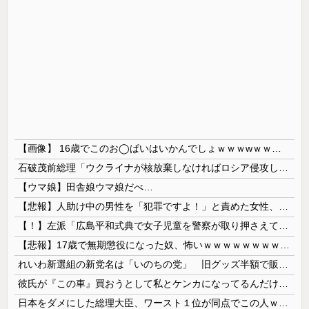
【画像】 16歳でこのお◯ぱいはいかんでしょｗｗｗwｗｗｗｗｗｗｗｗ❤
石破茂前総理「ウクライナが核放棄しなければロシア侵攻しなかった」！
【ウマ娘】田舎娘ウマ娘だべ…
【悲報】人助け中の男性を「犯罪ですよ！」と責めた女性、警察が来た瞬間逃げる
【！】左派「広島平和式典で女子児童を警察が取り押さえて無理矢理、排除しました！」 → ネット特定班「女児？全学連のプロ活動家では？」
【悲報】17歳で無期懲役になった奴、怖いｗｗｗｗｗｗｗｗｗｗｗｗｗｗｗｗｗｗｗｗｗｗｗｗ
れいわ新選組の新党名は「いのちの党」 旧グッズ半額で販売 どうなる秘書給与疑惑
彼氏が『この車』買おうとして私とケンカになってるんだけどｗｗｗｗｗｗ
日本をダメにした総理大臣、ワースト１位が同点でこの人ｗｗｗｗｗｗ