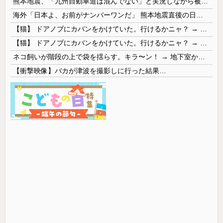
熊本地震、「九州自動車道は混んでない」と実況しながら被災地へ向かう有名アナなどに批判殺到 全国紙記者「最新の状況をいち早く伝えることは報道機関としての責務」「情報を取り上げることには大きな意義がある」
海外「日本よ、お前がナンバーワンだ」 熊本地震直後の日本の対応のスピードに世界が衝撃
【猫】 ドアノブにカバンをかけていた。行けるかニャ？ → 猫はこうなります…
【猫】 ドアノブにカバンをかけていた。行けるかニャ？ → 猫はこうなります…
ネコ飼いが階段の上で袋を揺らす。キラ〜ン！ → 地下室からヤツが現れる…
【衝撃映像】バカが津波を撮影しに行った結果…