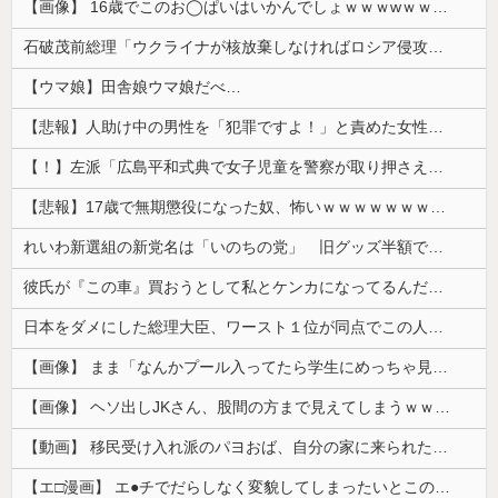
【画像】 16歳でこのお◯ぱいはいかんでしょｗｗｗwｗｗｗｗｗｗｗｗ❤
石破茂前総理「ウクライナが核放棄しなければロシア侵攻しなかった」！
【ウマ娘】田舎娘ウマ娘だべ…
【悲報】人助け中の男性を「犯罪ですよ！」と責めた女性、警察が来た瞬間逃げる
【！】左派「広島平和式典で女子児童を警察が取り押さえて無理矢理、排除しました！」 → ネット特定班「女児？全学連のプロ活動家では？」
【悲報】17歳で無期懲役になった奴、怖いｗｗｗｗｗｗｗｗｗｗｗｗｗｗｗｗｗｗｗｗｗｗｗｗ
れいわ新選組の新党名は「いのちの党」 旧グッズ半額で販売 どうなる秘書給与疑惑
彼氏が『この車』買おうとして私とケンカになってるんだけどｗｗｗｗｗｗ
日本をダメにした総理大臣、ワースト１位が同点でこの人ｗｗｗｗｗｗ
【画像】 まま「なんかプール入ってたら学生にめっちゃ見られたw」
【画像】 ヘソ出しJKさん、股間の方まで見えてしまうｗｗｗｗｗｗｗｗｗ
【動画】 移民受け入れ派のパヨおば、自分の家に来られたら全力で拒否るｗｗｗｗｗｗｗｗｗｗｗｗ
【エ□漫画】 エ●チでだらしなく変貌してしまったいとこのお姉ちゃんにチン○ン搾り取られちゃうショタ君…！