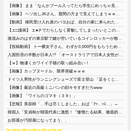
【画像】 まま「なんかプール入ってたら学生にめっちゃ見られたw」
【画像】 ヘソ出しJKさん、股間の方まで見えてしまうｗｗｗｗｗｗｗｗｗ
【動画】 移民受け入れ派のパヨおば、自分の家に来られたら全力で拒否るｗｗｗｗｗｗｗｗｗｗｗｗ
【エ□漫画】 エ●チでだらしなく変貌してしまったいとこのお姉ちゃんにチン○ン搾り取られちゃうショタ君…！
激混みのはずの東京駅で鍵が空いているコインロッカーが散見、「ラッキー」と思って中を確認してみると……
【投稿動画】 トー横女子さん、わずか3,000円をもらうために大人のチ●ポをしゃぶってしまう…
入国拒否の半数が日本人!? 「オーストラリアで日本人女性が売春」
【ｗ】物凄くカワイイ子猫の取っ組み合い！
【画像】カップヌードル、限界突破ｗｗｗ
ドイツ人男性がランニングシューズで富士登山 「足をくじいて動けない」
【画像】最近の高級ミニバンの顔キモすぎだろwww
【画像】「ワイらのゴマキ（３９）」
【悲報】美容師「…手は尽くしました」おば「ｱｯ…ｯｽ…」→
韓国人「安貞桓が韓国代表に激怒！『惨憺たる結果、徹底的な刷新が必要だ』と監督や協会を痛烈批判」
お部屋が汚部屋になってまう、、