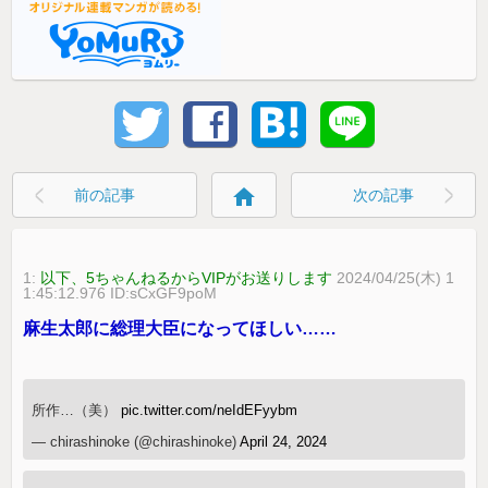
home
前の記事
次の記事
1:
以下、5ちゃんねるからVIPがお送りします
2024/04/25(木) 1
1:45:12.976 ID:sCxGF9poM
麻生太郎に総理大臣になってほしい……
所作…（美）
pic.twitter.com/neIdEFyybm
— chirashinoke (@chirashinoke)
April 24, 2024