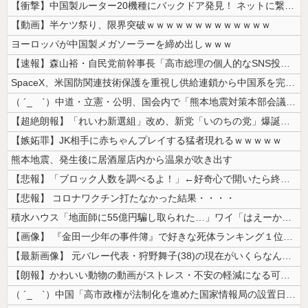
【衝撃】中国製ルーター20機種にバックドア発見！ ネットに繋ぐだけで3...
【動画】半ケツ祭り、限界突破ｗｗｗｗｗｗｗｗｗｗｗｗｗ
ヨーロッパが中国製メガソーラーを締め出しｗｗｗ
【速報】森山裕・自民党前幹事長「高市総理の個人的なSNS投稿が習近平主...
SpaceX、米国防関連技術保護を重視し供給連鎖から中国系を完全排除へ...
（ ´_ゝ`）中道・立憲・公明、国会内で「熊本地震対策本部会議」各省庁...
【超絶朗報】「れいわ新選組」改め、新党「いのちの党」爆誕！！！うおおお...
【嫉妬罪】JK相手に赤ちゃんプレイする猛者現れるｗｗｗｗｗ
熊本地震、発生後に居酒屋店内から温泉が吹き出す
【悲報】「ブロック人数を調べるよ！」←好奇心で開いたら終わるサイトだっ...
【悲報】 コロナワクチン打たなかった結果・・・・
積水ハウス「地面師に55億円騙し取られた…」ワイ「はえーかわいそう…会...
【画像】 『金田一少年の事件簿』で好きな死体ランキング１位がこちら！
【最新画像】 元バレー代表・狩野舞子(38)の現在がいくらなんでも即ハ...
【朗報】かわいい動物の動画がストレス・不安の軽減になる可能性。英大学の...
（ ´_ゝ`）中国「高市政権が法制化を進めた国家情報局の設置日が7月3...