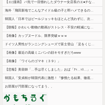
【エ□漫画】 バ先で一目惚れしたダウナー女店長のエ●チなサービスで給料0円…！弱点チクビ責めでイカせまくってわからせる…！
海外「飛田新地でこんなアイドル級の子と即ハメできるのかよ」⇒ 晒された無修正動画がコチラ
韓国人「日本ではビールジョッキをほとんど洗わずに、次の客に出すんだ！ これが証拠の映像だ!!」……あー、なるほどですねー。韓国には「アレ」がないんだ？
【朗報】かわいい動物の動画がストレス・不安の軽減になる可能性。英大学の研究で実証
【画像】カップヌードル、限界突破ｗｗｗ
ドイツ人男性がランニングシューズで富士登山 「足をくじいて動けない」
【画像】最近の高級ミニバンの顔キモすぎだろwww
【画像】「ワイらのゴマキ（３９）」
【悲報】美容師「…手は尽くしました」おば「ｱｯ…ｯｽ…」→
韓国人「安貞桓が韓国代表に激怒！『惨憺たる結果、徹底的な刷新が必要だ』と監督や協会を痛烈批判」
お部屋が汚部屋になってまう、、