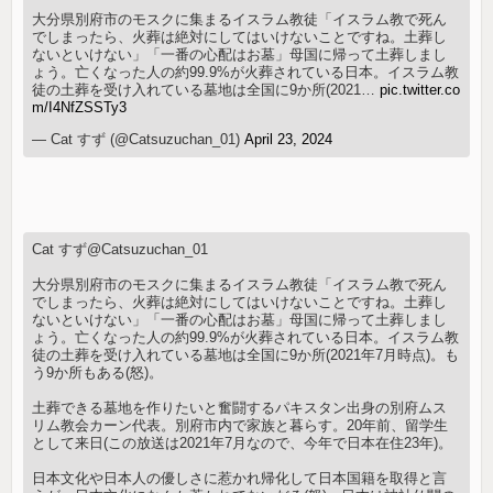
大分県別府市のモスクに集まるイスラム教徒「イスラム教で死ん
でしまったら、火葬は絶対にしてはいけないことですね。土葬し
ないといけない」「一番の心配はお墓」母国に帰って土葬しまし
ょう。亡くなった人の約99.9%が火葬されている日本。イスラム教
徒の土葬を受け入れている墓地は全国に9か所(2021…
pic.twitter.co
m/I4NfZSSTy3
— Cat すず (@Catsuzuchan_01)
April 23, 2024
Cat すず@Catsuzuchan_01
大分県別府市のモスクに集まるイスラム教徒「イスラム教で死ん
でしまったら、火葬は絶対にしてはいけないことですね。土葬し
ないといけない」「一番の心配はお墓」母国に帰って土葬しまし
ょう。亡くなった人の約99.9%が火葬されている日本。イスラム教
徒の土葬を受け入れている墓地は全国に9か所(2021年7月時点)。も
う9か所もある(怒)。
土葬できる墓地を作りたいと奮闘するパキスタン出身の別府ムス
リム教会カーン代表。別府市内で家族と暮らす。20年前、留学生
として来日(この放送は2021年7月なので、今年で日本在住23年)。
日本文化や日本人の優しさに惹かれ帰化して日本国籍を取得と言