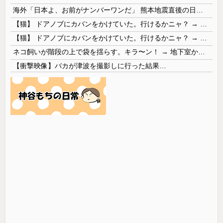
海外「日本よ、お前がナンバーワンだ」 熊本地震直後の日本の対応のスピードに世界が衝撃
【猫】 ドアノブにカバンをかけていた。行けるかニャ？ → 猫はこうなります…
【猫】 ドアノブにカバンをかけていた。行けるかニャ？ → 猫はこうなります…
ネコ飼いが階段の上で袋を揺らす。キラ〜ン！ → 地下室からヤツが現れる…
【衝撃映像】バカが津波を撮影しに行った結果…