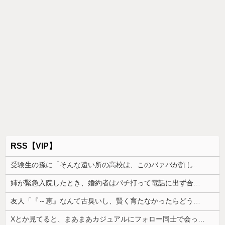
RSS【VIP】
受験生の孫に「そんな遠い所の高校は、このバァバが許しませんよ」と言い出したトメ。その瞬間、息子がブチギレて...
姉が緊急入院したとき、婚約者はパチ打って電話に出ず合コン向かった。GPSで場所を特定されて、双方の父親が乗り込んだ
友人「『～恵』なんて古臭いし、賢く育たなかったらどうするの？」私「そこまで言う？」→娘の名前を否定されてモヤモヤが止まらず…
Xとか見てると、まあまあカジュアルにフォロー同士で会ったりするのすごいな。絶対私は無理だ