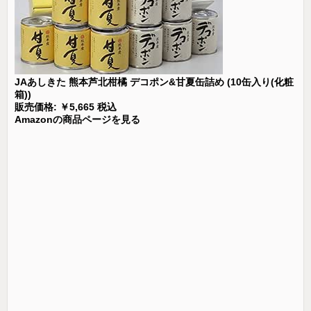
JAあしきた 熊本芦北柑橘 デコポン&甘夏缶詰め (10缶入り(化粧
箱))
販売価格: ￥5,665 税込
Amazonの商品ページを見る