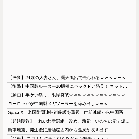
【画像】24歳の人妻さん、露天風呂で撮られるｗｗｗｗｗｗｗｗｗｗｗｗｗｗｗｗｗ
【衝撃】中国製ルーター20機種にバックドア発見！ ネットに繋ぐだけで35秒ごとに中国のサーバーと通信
【動画】半ケツ祭り、限界突破ｗｗｗｗｗｗｗｗｗｗｗｗｗ
ヨーロッパが中国製メガソーラーを締め出しｗｗｗ
SpaceX、米国防関連技術保護を重視し供給連鎖から中国系を完全排除へ 供給業者に「中国籍人員をSpaceX向けの生産に関わらせないこと」「中国...
【超絶朗報】「れいわ新選組」改め、新党「いのちの党」爆誕！！！うおおおおおおおお
熊本地震、発生後に居酒屋店内から温泉が吹き出す
【悲報】 コロナワクチン打たなかった結果・・・・