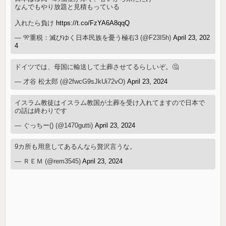
なんでもやり放題と見積もっている
入れたら負け
https://t.co/FzYA6A8qqQ
— 🎌重税：滅びゆく日本民族を憂う極右3 (@F23I5h)
April 23, 202
4
ドイツでは、母国に輸送して土葬させてるらしいぞ。🤔
— 才谷 松太郎 (@2fwcG9sJkUi72vO)
April 23, 2024
イスラム教徒はイスラム教国が土葬を受け入れてますので日本で
の話は終わりです
— ぐっちー() (@1470gutti)
April 23, 2024
9カ所も用意してあるんなら贅沢言うな。
— ＲＥＭ (@rem3545)
April 23, 2024