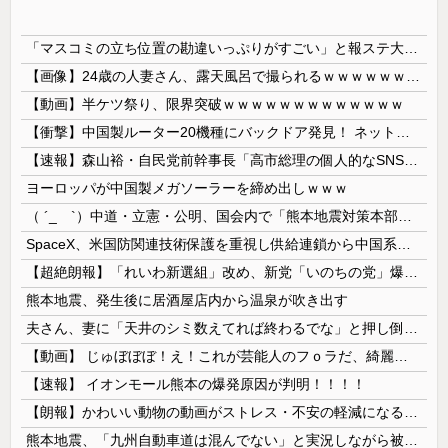
「マスコミの立ち位置の勘違いっぷりがすごい」と報ステ大越キャスターの台詞に視聴者絶句、高市とトランプを同列視させようという思惑がひしひしと
【画像】24歳の人妻さん、露天風呂で撮られるｗｗｗｗｗｗｗｗｗｗｗｗｗｗｗｗｗ
【動画】半ケツ祭り、限界突破ｗｗｗｗｗｗｗｗｗｗｗｗｗ
【衝撃】中国製ルーター20機種にバックドア発見！ ネットに繋ぐだけで35秒ごとに中国のサーバーと通信
【速報】森山裕・自民党前幹事長「高市総理の個人的なSNS投稿が習近平主席を怒らせた」
ヨーロッパが中国製メガソーラーを締め出しｗｗｗ
（ ´_ゝ`）中道・立憲・公明、国会内で「熊本地震対策本部会議」各省庁からヒアリング・現地から意見聴取「パーティション、人手、宿泊施設の不足や、...
SpaceX、米国防関連技術保護を重視し供給連鎖から中国系を完全排除へ 供給業者に「中国籍人員をSpaceX向けの生産に関わらせないこと」「中国...
【超絶朗報】「れいわ新選組」改め、新党「いのちの党」爆誕！！！うおおおおおおおお
熊本地震、発生後に居酒屋店内から温泉が吹き出す
夫さん、妻に「天井のシミ数えてれば終わるでな」と押し倒されて性行為 → 凄いことになるｗｗｗｗｗ
【動画】 じゅぼぼぼ！え！これが芸能人のフｏラだ、綺麗な顔とお口でこんなことしているだ 笑
【速報】 イオンモール熊本の爆発原因が判明！！！！
【朗報】かわいい動物の動画がストレス・不安の軽減になる可能性。英大学の研究で実証
熊本地震、「九州自動車道は混んでない」と実況しながら被災地へ向かう有名アナなどに批判殺到 全国紙記者「最新の状況をいち早く伝えることは報道機関としての責務」「情報を取り上げることには大きな意義がある」