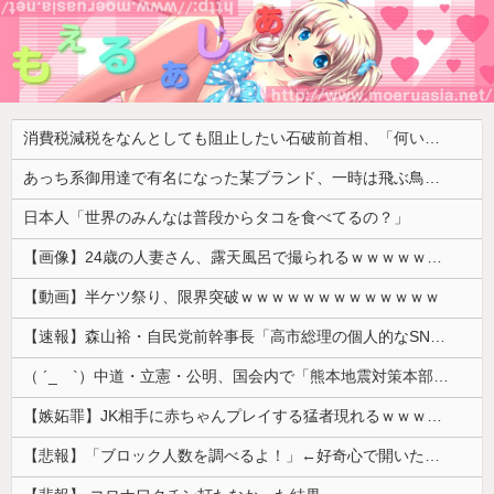
消費税減税をなんとしても阻止したい石破前首相、「何いってんのこいつ」と有権者をドン引きさせるよな屁理屈を……
あっち系御用達で有名になった某ブランド、一時は飛ぶ鳥を落とす勢いだったが今期の業績は……
日本人「世界のみんなは普段からタコを食べてるの？」
【画像】24歳の人妻さん、露天風呂で撮られるｗｗｗｗｗｗｗｗｗｗｗｗｗｗｗｗｗ
【動画】半ケツ祭り、限界突破ｗｗｗｗｗｗｗｗｗｗｗｗｗ
【速報】森山裕・自民党前幹事長「高市総理の個人的なSNS投稿が習近平主席を怒らせた」
（ ´_ゝ`）中道・立憲・公明、国会内で「熊本地震対策本部会議」各省庁からヒアリング・現地から意見聴取「パーティション、人手、宿泊施設の不足や、...
【嫉妬罪】JK相手に赤ちゃんプレイする猛者現れるｗｗｗｗｗ
【悲報】「ブロック人数を調べるよ！」←好奇心で開いたら終わるサイトだった【HotTweets】