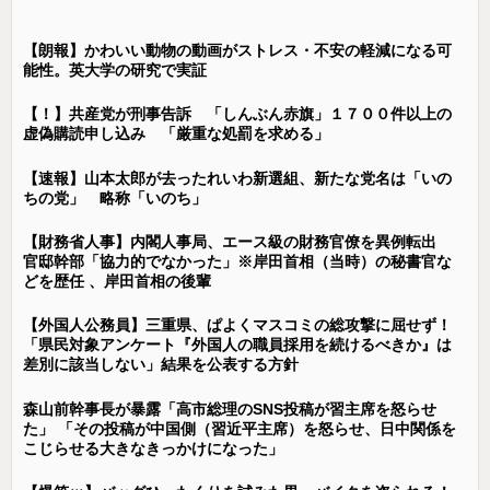
【朗報】かわいい動物の動画がストレス・不安の軽減になる可
能性。英大学の研究で実証
【！】共産党が刑事告訴 「しんぶん赤旗」１７００件以上の
虚偽購読申し込み 「厳重な処罰を求める」
【速報】山本太郎が去ったれいわ新選組、新たな党名は「いの
ちの党」 略称「いのち」
【財務省人事】内閣人事局、エース級の財務官僚を異例転出
官邸幹部「協力的でなかった」※岸田首相（当時）の秘書官な
どを歴任 、岸田首相の後輩
【外国人公務員】三重県、ぱよくマスコミの総攻撃に屈せず！
「県民対象アンケート『外国人の職員採用を続けるべきか』は
差別に該当しない」結果を公表する方針
森山前幹事長が暴露「高市総理のSNS投稿が習主席を怒らせ
た」 「その投稿が中国側（習近平主席）を怒らせ、日中関係を
こじらせる大きなきっかけになった」