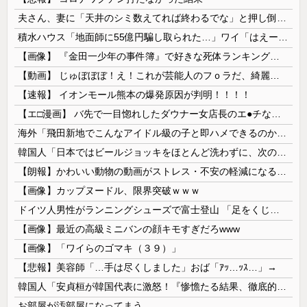
夫さん、妻に「天井のシミ数えてれば終わるでな」と押し倒されて性行為 → 凄いことになるｗｗｗｗｗ
積水ハウス「地面師に55億円騙し取られた…」ワイ「はえーかわいそう…会社滅茶苦茶やろなぁ」→
【画像】 『金田一少年の事件簿』で好きな死体ランキング１位がこちら！
【動画】 じゅぼぼぼ！え！これが芸能人のフｏラだ、綺麗な顔とお口でこんなことしているだ 笑
【速報】 イオンモール熊本の爆発原因が判明！！！！
【エ□漫画】 バ先で一目惚れしたダウナー女店長のエ●チなサービスで給料0円…！弱点チクビ責めでイカせまくってわからせる…！
海外「飛田新地でこんなアイドル級の子と即ハメできるのかよ」⇒ 晒された無修正動画がコチラ
韓国人「日本ではビールジョッキをほとんど洗わずに、次の客に出すんだ！ これが証拠の映像だ!!」……あー、なるほどですねー。韓国には「アレ」がないんだ？
【朗報】かわいい動物の動画がストレス・不安の軽減になる可能性。英大学の研究で実証
【画像】カップヌードル、限界突破ｗｗｗ
ドイツ人男性がランニングシューズで富士登山 「足をくじいて動けない」
【画像】最近の高級ミニバンの顔キモすぎだろwww
【画像】「ワイらのゴマキ（３９）」
【悲報】美容師「…手は尽くしました」おば「ｱｯ…ｯｽ…」→
韓国人「安貞桓が韓国代表に激怒！『惨憺たる結果、徹底的な刷新が必要だ』と監督や協会を痛烈批判」
お部屋が汚部屋になってまう、、