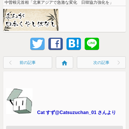
中曽根元首相「北東アジアで急激な変化 日韓協力強化を」
home
前の記事
次の記事
Cat すず@Catsuzuchan_01 さんより