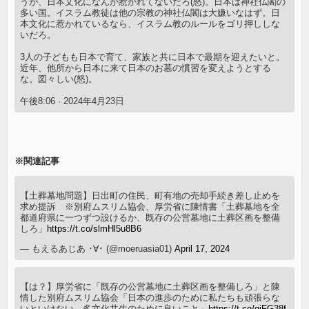
うが、日本文化になんか惹かれてないだろ(怒)。日本は神社仏閣の
多い国。イスラム教徒は他の宗教の神社仏閣は大嫌いなはず。日
本文化に惹かれているなら、イスラム教のルールをゴリ押ししな
いだろ。
3人の子どもも日本で育て、家族と共に日本で最期を迎えたいと。
近年、他所から日本に来て日本のお墓の慣習を変えようとする
な。図々しい(怒)。
午後8:06 · 2024年4月23日
※関連記事
【土葬墓地問題】日出町の住民、町有地の売却手続き差し止めを
求め提訴 ※別府ムスリム協会、厚労省に陳情書「土葬墓地を全
都道府県に一つずつ設けるか、既存の公営墓地に土葬区画を整備
しろ」
https://t.co/slmHl5u8B6
— もえるあじあ ･∀･ (@moeruasia01)
April 17, 2024
【は？】厚労省に「既存の公営墓地に土葬区画を整備しろ」と陳
情した別府ムスリム協会「日本の進歩のために私たちも頑張らな
いといけない。多文化共生のために良いこと」
https://t.co/qiFG38f