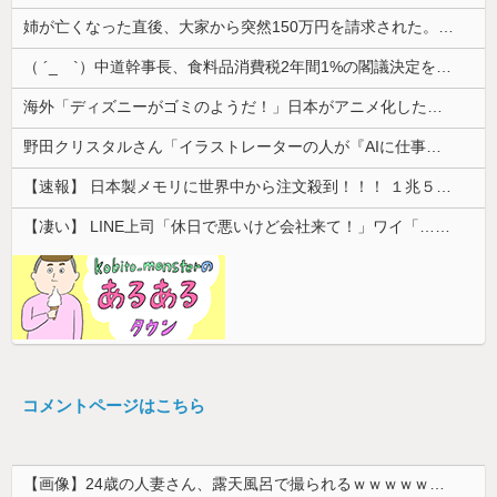
姉が亡くなった直後、大家から突然150万円を請求された。さらに信じられない発言まで飛び出して…
（ ´_ゝ`）中道幹事長、食料品消費税2年間1%の閣議決定を批判 → 記者「中道改革連合は食料品消費税ゼロを公約に掲げていたが？」→ 階猛氏「
海外「ディズニーがゴミのようだ！」日本がアニメ化した米人気SF作品に絶賛の声が殺到中
野田クリスタルさん「イラストレーターの人が『AIに仕事を奪われる』って言ってるけど、あなた達は"仕事を奪う側"じゃない？」
【速報】 日本製メモリに世界中から注文殺到！！！ １兆５０００億円で工場増築へ
【凄い】 LINE上司「休日で悪いけど会社来て！」ワイ「…無視」上司「マジでヤバいから！」←その結果ｗｗｗｗｗ
コメントページはこちら
【画像】24歳の人妻さん、露天風呂で撮られるｗｗｗｗｗｗｗｗｗｗｗｗｗｗｗｗｗ