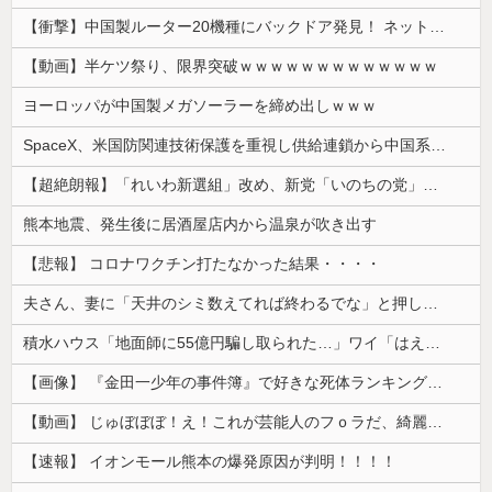
【衝撃】中国製ルーター20機種にバックドア発見！ ネットに繋ぐだけで35秒ごとに中国のサーバーと通信
【動画】半ケツ祭り、限界突破ｗｗｗｗｗｗｗｗｗｗｗｗｗ
ヨーロッパが中国製メガソーラーを締め出しｗｗｗ
SpaceX、米国防関連技術保護を重視し供給連鎖から中国系を完全排除へ 供給業者に「中国籍人員をSpaceX向けの生産に関わらせないこと」「中国...
【超絶朗報】「れいわ新選組」改め、新党「いのちの党」爆誕！！！うおおおおおおおお
熊本地震、発生後に居酒屋店内から温泉が吹き出す
【悲報】 コロナワクチン打たなかった結果・・・・
夫さん、妻に「天井のシミ数えてれば終わるでな」と押し倒されて性行為 → 凄いことになるｗｗｗｗｗ
積水ハウス「地面師に55億円騙し取られた…」ワイ「はえーかわいそう…会社滅茶苦茶やろなぁ」→
【画像】 『金田一少年の事件簿』で好きな死体ランキング１位がこちら！
【動画】 じゅぼぼぼ！え！これが芸能人のフｏラだ、綺麗な顔とお口でこんなことしているだ 笑
【速報】 イオンモール熊本の爆発原因が判明！！！！