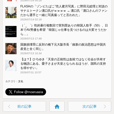
2026/07/24 00:28
FLASHの「ゾンビたばこ”売人蜜月写真」に野田元総理と対談の
サナエトークン溝口氏がｗｗｗｗ → 溝口氏「溝口さんのファン
だから選手と一緒に写真撮ってと言われた」
2026/07/14 02:18
（ ´_ゝ`）性的暴行複数回で実刑歴ありの韓国人歌手（50）、日
本でAV男優を希望「韓国じゃ仕事を見つけるのは大変そうだか
ら…」
2026/07/13 17:48
国旗損壊罪に反対の橋下元大阪市長「維新の政治思想は中国共
産党と全く同じ」
2026/07/13 10:34
【は？】ひろゆき「天皇の正統性は血統ではなく社会が共有す
る物語にある。愛子さまが天皇となられるほうが、国民の支持
を得やすい」
2026/07/11 10:57
カテゴリ：
文化
home
前の記事
次の記事