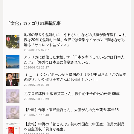
「文化」カテゴリの最新記事
地域の祭りや盆踊りに「うるさい」などの抗議が例年数件 → 札
幌は20年で盆踊り半減、金沢では音楽をイヤホンで聞きながら
踊る「サイレント盆ダンス」
2026/08/05 02:07
アメリカに移住した女性アナ「日本を卑下しているのは日本人
だけ」「海外では本当に尊敬されている」
2026/08/02 22:27
（ ´_ゝ`）シンガポールから帰国のオリラジ中田さん「この日本
の現状、いや惨状を皆さんにお伝えしたい！」
2026/07/29 02:10
元プロ野球投手 板東英二さん、慢性心不全のため死去 86歳
2026/07/28 13:59
【訃報】作家・東野圭吾さん、大腸がんのため死去 享年68
2026/07/27 16:48
【悲報】中野の「都こんぶ」初の外国産（中国産）使用の製品
を自主回収「異臭が発生」