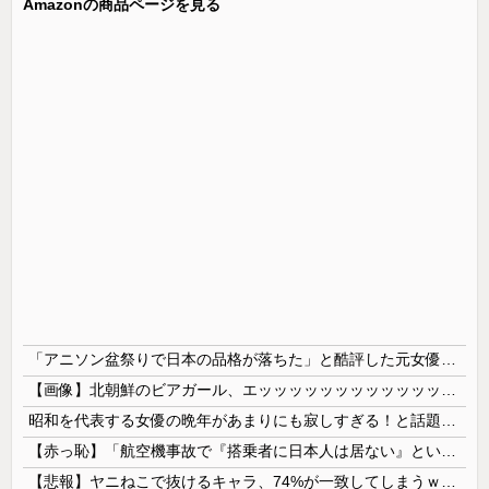
Amazonの商品ページを見る
「アニソン盆祭りで日本の品格が落ちた」と酷評した元女優、「あんたが品格を語るのかよ！」と総ツッコミを食らってしまい……
【画像】北朝鮮のビアガール、エッッッッッッッッッッッッッッッッッ！
昭和を代表する女優の晩年があまりにも寂しすぎる！と話題に、自身の子供を餓死する寸前までネグレクトした挙句……
【赤っ恥】「航空機事故で『搭乗者に日本人は居ない』という発表は嫌い。人間として同じ価値だと思う」→ツッコミ殺到も「自分が気に入らないと思った」と...
【悲報】ヤニねこで抜けるキャラ、74%が一致してしまうｗｗｗｗｗ