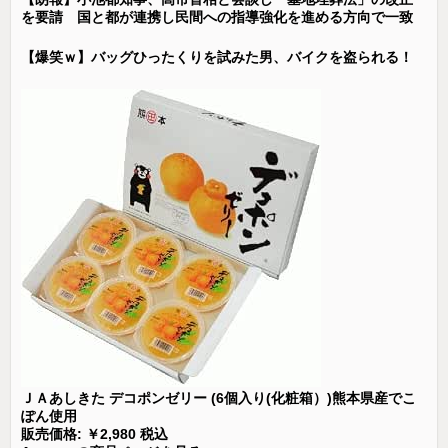
を要請 国と都が連携し民間への指導強化を進める方向で一致
【爆笑ｗ】バッグひったくりを試みた男、バイクを盗られる！
ＪＡあしきた デコポンゼリー (6個入り(化粧箱）)熊本県産でこ
ぽん使用
販売価格: ￥2,980 税込