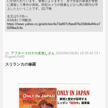
いが持たれています。警察によりますと、女子生徒の家族が警察
に通報して事件が発覚。防犯カメラの映像などから男の関与が浮
上したということです。(以下略
全文はﾘﾝｸ先へ
4/18(木) 7:09配信
https://news.yahoo.co.jp/articles/4e73af6f7cfbee97fe334b9e4f4ce7
02f9be2c6c
15:
アフターコロナの名無しさん
2024/04/18(木) 18:35:42.73 I
D:gpwLrIv60
スリランカの修羅