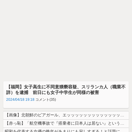
【福岡】女子高生に不同意猥褻容疑、スリランカ人（職業不
詳）を逮捕 前日にも女子中学生が同様の被害
2024/04/18 19:18
コメント(35)
【画像】北朝鮮のビアガール、エッッッッッッッッッッッッッッッッッ！
【赤っ恥】「航空機事故で『搭乗者に日本人は居ない』という発表は嫌い。人...
昭和を代表する女優の晩年があまりにも寂しすぎる！と話題に、自身の子供を...