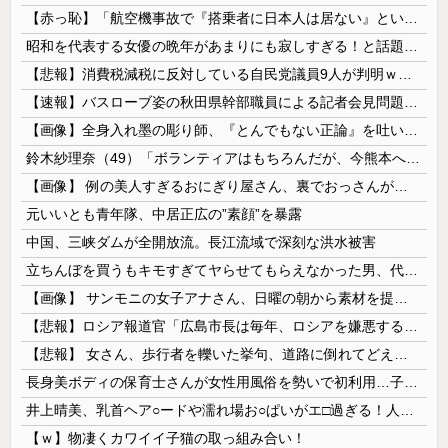
【赤っ恥】「航空機事故で『搭乗者に日本人は居ない』という発表は嫌い。人間として同じ価値だと思う」→ツッコミ殺到も「自分が気に入らないと思った」と...
昭和を代表する女優の晩年があまりにも寂しすぎる！と話題に、自身の子供を餓死する寸前までネグレクトした挙句……
【悲報】消費税減税に反対している自民党議員9人が判明ｗｗｗｗｗｗ
【速報】バスローブ姿の秋田県幹部職員による記者会見問題、ラブホテルからの参加だと特定「体調が優れなかったため...」とは何だったのか
【画像】全身入れ墨の彫り師、『とんでもない正論』を吐いて30万再生されてしまうｗｗｗｗｗｗｗ
鈴木紗理奈（49）「ボランティアはもちろんだが、今熊本へ旅行に行くことも支援になる」
【画像】 例の美人すぎるおにぎり屋さん、裏でおっさんが握っていたｗｗｗｗｗｗｗｗｗｗｗｗｗｗｗｗｗ
元いいとも青年隊、中居正広の”素顔”を暴露
中国、三峡ダムが全開放流。長江流域で深刻な洪水被害
立ちんぼを買うもキモすぎてヤらせてもらえなかった男、代わりの足コキでまさかの大量身寸米青ｗｗｗ
【画像】 サンモニの女子アナさん、日曜の朝から素材を提供してしまう
【悲報】ロシア報道官「広島市長は毎年、ロシアを嫌悪する『偽りの呪文』を繰り返し、日本人をゾンビ化させている」と主張
【悲報】 女さん、歩行者を轢いた挙句、道路に倒れてどえらいことになってしまうw w w w w w w
長身美ボディの保育士さんが女性用風俗を勢いで初利用…子供に絶対見せられないメスの顔でイキまくり。
井上晴美、乳首ヘア○ードや濡れ場お○ぱいがエ□過ぎる！人生最後のラスト写真集、最高！！
【ｗ】物凄くカワイイ子猫の取っ組み合い！