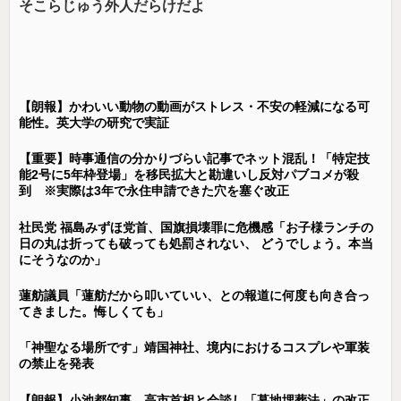
そこらじゅう外人だらけだよ
【朗報】かわいい動物の動画がストレス・不安の軽減になる可
能性。英大学の研究で実証
【重要】時事通信の分かりづらい記事でネット混乱！「特定技
能2号に5年枠登場」を移民拡大と勘違いし反対パブコメが殺
到 ※実際は3年で永住申請できた穴を塞ぐ改正
社民党 福島みずほ党首、国旗損壊罪に危機感「お子様ランチの
日の丸は折っても破っても処罰されない、 どうでしょう。本当
にそうなのか」
蓮舫議員「蓮舫だから叩いていい、との報道に何度も向き合っ
てきました。悔しくても」
「神聖なる場所です」靖国神社、境内におけるコスプレや軍装
の禁止を発表
【朗報】小池都知事、高市首相と会談し「墓地埋葬法」の改正