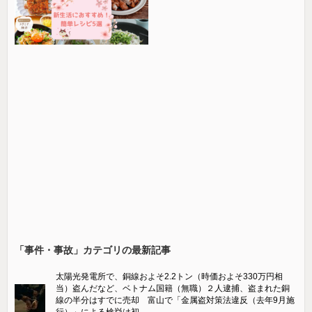
「事件・事故」カテゴリの最新記事
太陽光発電所で、銅線およそ2.2トン（時価およそ330万円相
当）盗んだなど、ベトナム国籍（無職）２人逮捕、盗まれた銅
線の半分はすでに売却 富山で「金属盗対策法違反（去年9月施
行）」による検挙は初