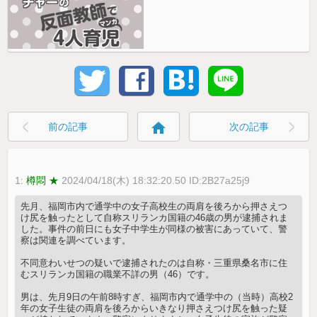
home
前の記事
次の記事
1:
樽悶 ★
2024/04/18(木) 18:32:20.50 ID:2B27a25j9
先月、福岡市内で通学中の女子高校生の両肩を後ろから押さえつ
け尻を触ったとして自称スリランカ国籍の46歳の男が逮捕されま
した。事件の前日にも女子中学生が同様の被害にあっていて、警
察は関連を調べています。
不同意わいせつの疑いで逮捕されたのは自称・三重県桑名市に住
むスリランカ国籍の職業不詳の男（46）です。
男は、先月9日の午前8時すぎ、福岡市内で通学中の（当時）高校2
年の女子生徒の両肩を後ろからいきなり押さえつけ尻を触った疑