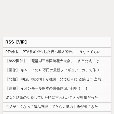
RSS【VIP】
PTA会長「PTA参加拒否した親へ最終警告。こうなってもいい？」
【8/22開催】 「琵琶湖三市同時花火大会」、各市公式「そんな花火大会は存在しない」→ 高価チケットを購入した人達がSNS阿鼻叫喚
【画像】 キャミイの18万円の最新フィギュア、ガチで作り込みがエグすぎる
【悲報】 中国、橋の欄干が強風一発で粉々に 鉄筋ゼロ 当局「接着剤でくっつけただけ」「正常で、品質問題はない」
【速報】 イオンモール熊本の爆発原因が判明！！！！
彼女と結婚の話をしていた時に言われたことが衝撃だった
祖父が亡くなって遺品整理してたら大量の手紙が出てきた。全部同じ女性で祖父と恋愛関係だったっぽい