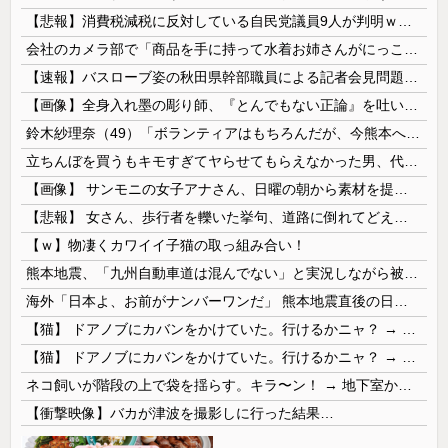
【悲報】消費税減税に反対している自民党議員9人が判明ｗｗｗｗｗｗ
会社のカメラ部で「商品を手に持って水着お姉さんがにっこり」を撮影、だがお姉さんは素人アルバイトで親バレした結果……
【速報】バスローブ姿の秋田県幹部職員による記者会見問題、ラブホテルからの参加だと特定「体調が優れなかったため...」とは何だったのか
【画像】全身入れ墨の彫り師、『とんでもない正論』を吐いて30万再生されてしまうｗｗｗｗｗｗｗ
鈴木紗理奈（49）「ボランティアはもちろんだが、今熊本へ旅行に行くことも支援になる」
立ちんぼを買うもキモすぎてヤらせてもらえなかった男、代わりの足コキでまさかの大量身寸米青ｗｗｗ
【画像】 サンモニの女子アナさん、日曜の朝から素材を提供してしまう
【悲報】 女さん、歩行者を轢いた挙句、道路に倒れてどえらいことになってしまうw w w w w w w
【ｗ】物凄くカワイイ子猫の取っ組み合い！
熊本地震、「九州自動車道は混んでない」と実況しながら被災地へ向かう有名アナなどに批判殺到 全国紙記者「最新の状況をいち早く伝えることは報道機関としての責務」「情報を取り上げることには大きな意義がある」
海外「日本よ、お前がナンバーワンだ」 熊本地震直後の日本の対応のスピードに世界が衝撃
【猫】 ドアノブにカバンをかけていた。行けるかニャ？ → 猫はこうなります…
【猫】 ドアノブにカバンをかけていた。行けるかニャ？ → 猫はこうなります…
ネコ飼いが階段の上で袋を揺らす。キラ〜ン！ → 地下室からヤツが現れる…
【衝撃映像】バカが津波を撮影しに行った結果…