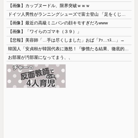
【画像】カップヌードル、限界突破ｗｗｗ
ドイツ人男性がランニングシューズで富士登山 「足をくじいて動けない」
【画像】最近の高級ミニバンの顔キモすぎだろwww
【画像】「ワイらのゴマキ（３９）」
【悲報】美容師「…手は尽くしました」おば「ｱｯ…ｯｽ…」→
韓国人「安貞桓が韓国代表に激怒！『惨憺たる結果、徹底的な刷新が必要だ』と監督や協会を痛烈批判」
お部屋が汚部屋になってまう、、