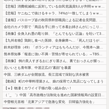
【悲報】消費税減税に反対している自民党議員9人が判明ｗｗｗｗｗｗ
【悲報】ヤニねこで抜けるキャラ、74%が一致してしまうｗｗｗｗｗ
【速報】バスローブ姿の秋田県幹部職員による記者会見問題、ラブホテルから...
会社のカメラ部で「商品を手に持って水着お姉さんがにっこり」を撮影、だが...
【画像】全身入れ墨の彫り師、『とんでもない正論』を吐いて30万再生され...
【九州名物】鶏刺し食べた医師、全身麻痺へ…「死んだほうが良かったと思っ...
鈴木紗理奈（49）「ボランティアはもちろんだが、今熊本へ旅行に行くこと...
熊本県知事「報道に強い不満・苦情が寄せられている」→TBSの報道特集が...
【画像】 例の美人すぎるおにぎり屋さん、裏でおっさんが握っていたｗｗｗ...
元いいとも青年隊、中居正広の”素顔”を暴露
中国、三峡ダムが全開放流。長江流域で深刻な洪水被害
【動画】 町の中華料理屋さん、娘の採用で人気店になってしまう
【ｗ】物凄くカワイイ子猫の取っ組み合い！
（ ´_ゝ`）中国「高市政権が法制化を進めた国家情報局の設置日が7月3...
中曽根元首相「北東アジアで急激な変化 日韓協力強化を」