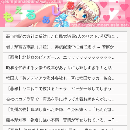
高市内閣の方針に反対した自民党議員9人のリストが話題に、「岩屋はどこへ行った？」との指摘もあるが……
岩手県宮古市議（共産）、赤旗配達中に当て逃げ → 警察から連絡が来て宮古署を訪れ事情聴取
【画像】北朝鮮のビアガール、エッッッッッッッッッッッッッッッッッ！
昭和を代表する女優の晩年があまりにも寂しすぎる！と話題に、自身の子供を餓死する寸前までネグレクトした挙句……
韓国人「英メディアや海外各社も一斉に韓国サッカー協会を巡る過去の不祥事を報道！」→「国際的な信用失墜の危機‥」
【悲報】ヤニねこで抜けるキャラ、74%が一致してしまうｗｗｗｗｗ
会社のカメラ部で「商品を手に持って水着お姉さんがにっこり」を撮影、だがお姉さんは素人アルバイトで親バレした結果……
【九州名物】鶏刺し食べた医師、全身麻痺へ…「死んだほうが良かったと思っていた」
熊本県知事「報道に強い不満・苦情が寄せられている」→TBSの報道特集がまさにそれな件