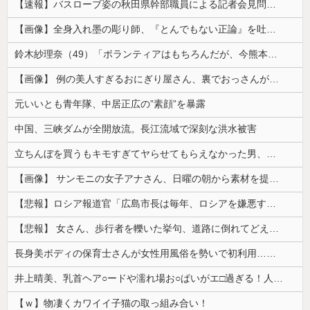
【速報】バスローブ姿の秋田県幹部職員による記者会見問題、ラブホテルからの参加だと特定「体調が優れなかったため...」とは何だったのか
【画像】全身入れ墨の彫り師、『とんでもない正論』を吐いて30万再生されてしまうｗｗｗｗｗｗｗ
鈴木紗理奈（49）「ボランティアはもちろんだが、今熊本へ旅行に行くことも支援になる」
【画像】 例の美人すぎるおにぎり屋さん、裏でおっさんが握っていたｗｗｗｗｗｗｗｗｗｗｗｗｗｗｗｗｗ
元いいとも青年隊、中居正広の”素顔”を暴露
中国、三峡ダムが全開放流。長江流域で深刻な洪水被害
立ちんぼを買うもキモすぎてヤらせてもらえなかった男、代わりの足コキでまさかの大量身寸米青ｗｗｗ
【画像】 サンモニの女子アナさん、日曜の朝から素材を提供してしまう
【悲報】ロシア報道官「広島市長は毎年、ロシアを嫌悪する『偽りの呪文』を繰り返し、日本人をゾンビ化させている」と主張
【悲報】 女さん、歩行者を轢いた挙句、道路に倒れてどえらいことになってしまうw w w w w w w
長身美ボディの保育士さんが女性用風俗を勢いで初利用…子供に絶対見せられないメスの顔でイキまくり。
井上晴美、乳首ヘア○ードや濡れ場お○ぱいがエ□過ぎる！人生最後のラスト写真集、最高！！
【ｗ】物凄くカワイイ子猫の取っ組み合い！