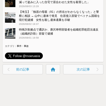
減って盗みに入った住宅で居合わせた女性を殺害した」
2026/08/03 13:29
【埼玉】「独居の母親（91）の所在がわからなくなった」と警
察に相談 → 山中に遺体で発見 住居侵入容疑でベトナム国籍を
現行犯逮捕 女性を殺し遺体遺棄を示唆
2026/08/02 19:37
特殊詐欺拠点で通訳か、唐沢寿明容疑者を組織犯罪処罰法違反
（組織的詐欺）容疑で逮捕
2026/08/01 19:58
カテゴリ：
事件・事故
home
前の記事
次の記事