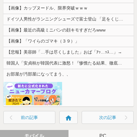
【画像】カップヌードル、限界突破ｗｗｗ
ドイツ人男性がランニングシューズで富士登山 「足をくじいて動けない」
【画像】最近の高級ミニバンの顔キモすぎだろwww
【画像】「ワイらのゴマキ（３９）」
【悲報】美容師「…手は尽くしました」おば「ｱｯ…ｯｽ…」→
韓国人「安貞桓が韓国代表に激怒！『惨憺たる結果、徹底的な刷新が必要だ』と監督や協会を痛烈批判」
お部屋が汚部屋になってまう、、
home
前の記事
次の記事
モバイル
PC