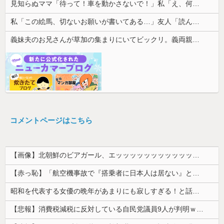
見知らぬママ「待って！車を動かさないで！」私「え、何があったの！？」→慌てて降りると園長先生が激怒していて…
私「この絵馬、切ないお願いが書いてある…」友人「読んでみて」→有名神社で見つけた願い事の内容に、思わず神様も困るだろうと思ってしまい…
義妹夫のお兄さんが草加の集まりにいてビックリ。義両親は新興宗教大嫌いな人たちなのに...
コメントページはこちら
【画像】北朝鮮のビアガール、エッッッッッッッッッッッッッッッッッ！
【赤っ恥】「航空機事故で『搭乗者に日本人は居ない』という発表は嫌い。人間として同じ価値だと思う」→ツッコミ殺到も「自分が気に入らないと思った」と...
昭和を代表する女優の晩年があまりにも寂しすぎる！と話題に、自身の子供を餓死する寸前までネグレクトした挙句……
【悲報】消費税減税に反対している自民党議員9人が判明ｗｗｗｗｗｗ