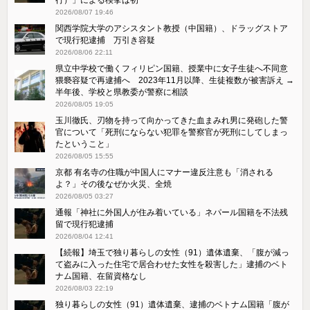
2026/08/07 19:46
関西学院大学のアシスタント教授（中国籍）、ドラッグストア
で現行犯逮捕 万引き容疑
2026/08/06 22:11
県立中学校で働くフィリピン国籍、授業中に女子生徒へ不同意
猥褻容疑で再逮捕へ 2023年11月以降、生徒複数が被害訴え →
半年後、学校と県教委が警察に相談
2026/08/05 19:05
玉川徹氏、刃物を持って向かってきた血まみれ男に発砲した警
官について「死刑にならない犯罪を警察官が死刑にしてしまっ
たということ」
2026/08/05 15:55
京都 有名寺の住職が中国人にマナー違反注意も「消される
よ？」その後なぜか火災、全焼
2026/08/05 03:27
通報「神社に外国人が住み着いている」ネパール国籍を不法残
留で現行犯逮捕
2026/08/04 12:41
【続報】埼玉で独り暮らしの女性（91）遺体遺棄、「腹が減っ
て盗みに入った住宅で居合わせた女性を殺害した」逮捕のベト
ナム国籍、在留資格なし
2026/08/03 22:19
独り暮らしの女性（91）遺体遺棄、逮捕のベトナム国籍「腹が