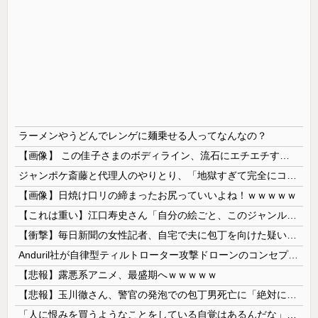
ラーメンやうどんでレンゲに麺乗せる人ってなんなの？
【画像】 この佳子さまのボディライン、流石にエチエチすぎやろ！
ジャンポケ斎藤と代理人のやりとり、「地獄すぎて完全にコントになってる……」と衝撃を受ける人が続出中
【画像】日焼け口リの締まったお尻っていいよね！ｗｗｗｗｗ
【これは重い】江口寿史さん「自分の絵ごと、このジャンルはそろそろ終わりかな」
【衝撃】毎日新聞の女性記者、自宅で夫に包丁を向けた疑いで逮捕
Anduril社が自律型ティルトローター攻撃ドローンのコンセプトで衝撃を与える！
【悲報】露悪系アニメ、最盛期へｗｗｗｗｗ
【悲報】玉川徹さん、警官の発泡での包丁男死亡に「絶対に死刑にならない罪なのに警察が死刑にした！」 → 元警官のマジレスがコチラ → ………
「人に恨みを買うようなことをしている自覚はあるんだな」と高市首相を嘲笑った左派、平和記念式典での演説にケチを付けるも……