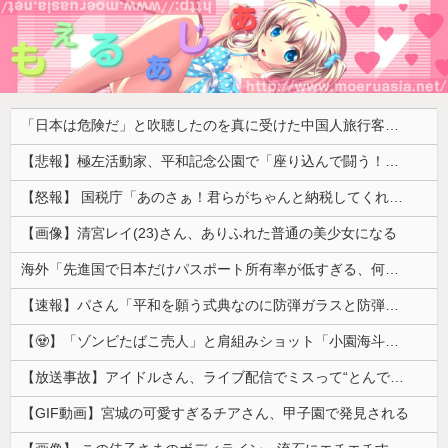
「日本は危険だ」と吹聴したのを真に受けた中国人旅行客、だが代替旅行先が日本ほど安全ではなかった結果……
【悲報】極左活動家、平和記念公園で「座り込んで闘う！」と意気込むも… → 警察に完全排除されてしまう ………
【怒報】 国税庁「あのさぁ！君らがちゃんと納税してくれないとこうなっちゃうけどどうする？！」←これw w w w w w w w
【画像】清宮レイ(23)さん、ありふれた普通の美少女になる
海外「先進国で日本だけパスポート所有率が低すぎる、何故なのか」
【速報】パさん「平和を願う式典なのに防弾ガラスと防弾バッグSP」安倍元首相の悲劇や石破前首相も同環境だったことは忘れる
【🧟】「ゾンビたばこ売人」と肩組みショット「小園海斗」に注がれる“厳しい視線” 「レギュラー剥奪も選択肢のひとつに」
【放送事故】アイドルさん、ライブ配信でミスって“とんでもないもの”を映してしまいネット騒然ｗｗｗ 【Pickup07092038】
【GIF動画】宮城の可愛すぎるチアさん、甲子園で発見される