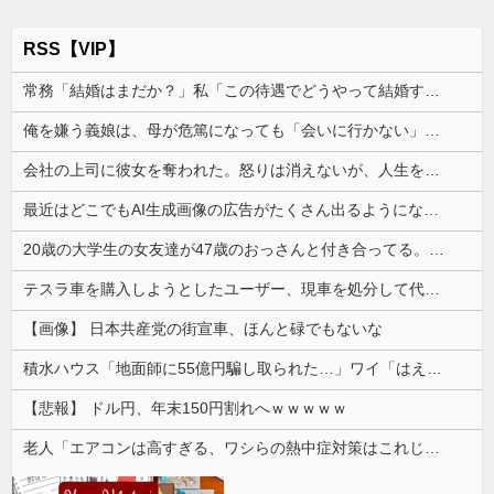
RSS【VIP】
常務「結婚はまだか？」私「この待遇でどうやって結婚するんです？」→飲み会で本音を返したら場が静まり返って…
俺を嫌う義娘は、母が危篤になっても「会いに行かない」と言った
会社の上司に彼女を奪われた。怒りは消えないが、人生を壊さずに見返す方法を考えたくて…
最近はどこでもAI生成画像の広告がたくさん出るようになったよね
20歳の大学生の女友達が47歳のおっさんと付き合ってる。卒業後に結婚するらしいが、やめた方がいいと思うワイがおかしいのか？
テスラ車を購入しようとしたユーザー、現車を処分して代金を支払い、平日の納車日に予定を合わせた結果……
【画像】 日本共産党の街宣車、ほんと碌でもないな
積水ハウス「地面師に55億円騙し取られた…」ワイ「はえーかわいそう…会社滅茶苦茶やろなぁ」
【悲報】 ドル円、年末150円割れへｗｗｗｗｗ
老人「エアコンは高すぎる、ワシらの熱中症対策はこれじゃよ」