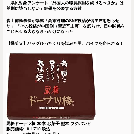
「県民対象アンケート『外国人の職員採用を続けるべきか』は
差別に該当しない」結果を公表する方針
森山前幹事長が暴露「高市総理のSNS投稿が習主席を怒らせ
た」 「その投稿が中国側（習近平主席）を怒らせ、日中関係を
こじらせる大きなきっかけになった」
【爆笑ｗ】バッグひったくりを試みた男、バイクを盗られる！
黒糖ドーナツ棒 20本 お菓子 熊本 フジバンビ
販売価格: ￥1,710 税込