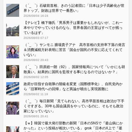
（ ´_ゝ`）石破前首相、きのう記者団に「日本は少子高齢化が世
界トップ。財政は世界で一番悪い」
2026/08/04 16:24
【テレビ】橋下徹氏「男系男子は重要かもしれないが、これ一
本やりでやっていけるのなら、世界各国の王室はすべてが残っ
ているはず」
2026/08/03 07:17
（ ´_ゝ`）サンモニ 膳場貴子アナ 高市首相の支持率下落の発言
＆消費減税方針表明に苦言「国会が国民の不安に応えてくれて
いない」
2026/08/02 20:43
（ ´_ゝ`）田原総一朗（92）、国家情報局について「いかにも胡
散臭い。結果的に国民を監視する事になるのではないか？」
2026/08/02 12:05
政府が目指す自衛隊の階級名変更（国際標準化）、自民党内か
ら「旧軍時代への回帰」など異論が噴出し実現困難に
2026/08/02 11:19
（ ´_ゝ`）毎日新聞「見てられない。高市早苗首相は政治が下手
くそすぎる。30年も国会議員をやっているのに、そもそも政治
家になっていない」
2026/08/01 20:41
【ｗ】韓国で最大発行部数の新聞「日本のSNSで『釜山病にか
かった』という投稿が相次いでいる」 grok「日本のX上で『釜