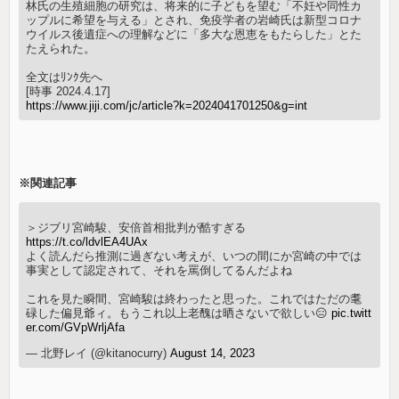
林氏の生殖細胞の研究は、将来的に子どもを望む「不妊や同性カ
ップルに希望を与える」とされ、免疫学者の岩崎氏は新型コロナ
ウイルス後遺症への理解などに「多大な恩恵をもたらした」とた
たえられた。
全文はﾘﾝｸ先へ
[時事 2024.4.17]
https://www.jiji.com/jc/article?k=2024041701250&g=int
※関連記事
＞ジブリ宮崎駿、安倍首相批判が酷すぎる
https://t.co/ldvlEA4UAx
よく読んだら推測に過ぎない考えが、いつの間にか宮崎の中では
事実として認定されて、それを罵倒してるんだよね
これを見た瞬間、宮崎駿は終わったと思った。これではただの耄
碌した偏見爺ィ。もうこれ以上老醜は晒さないで欲しい😑
pic.twitt
er.com/GVpWrljAfa
— 北野レイ (@kitanocurry)
August 14, 2023