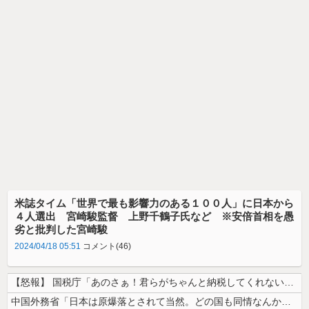
米誌タイム「世界で最も影響力のある１００人」に日本から
４人選出 宮崎駿監督 上野千鶴子氏など ※安倍首相を愚
劣と批判した宮崎駿
2024/04/18 05:51
コメント(46)
【怒報】 国税庁「あのさぁ！君らがちゃんと納税してくれないとこうなっち...
中国外務省「日本は原爆落とされて当然。どの国も同情なんかしない」