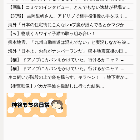
【画像】コミケのインタビュー、とんでもない逸材が登場ｗｗｗｗｗｗ 【Pickup07092041】
【悲報】 吉岡里帆さん、アドリブで相手役俳優の手を取りお○ぱいに押し当てる
海外「日本の住宅街にこんなレ●プ魔が潜んでるとかマジかよ…さすがHENTAIの国…」
【ｗ】物凄くカワイイ子猫の取っ組み合い！
熊本地震、「九州自動車道は混んでない」と実況しながら被災地へ向かう有名アナなどに批判殺到 全国紙記者「最新の状況をいち早く伝えることは報道機関としての責務」「情報を取り上げることには大きな意義がある」
海外「日本よ、お前がナンバーワンだ」 熊本地震直後の日本の対応のスピードに世界が衝撃
【猫】 ドアノブにカバンをかけていた。行けるかニャ？ → 猫はこうなります…
【猫】 ドアノブにカバンをかけていた。行けるかニャ？ → 猫はこうなります…
ネコ飼いが階段の上で袋を揺らす。キラ〜ン！ → 地下室からヤツが現れる…
【衝撃映像】バカが津波を撮影しに行った結果…