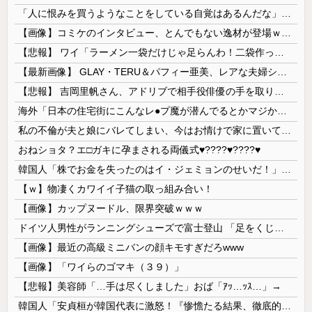
「人に恨みを買うようなことをしている自覚はあるんだな」と高市首相を嘲笑った左派、平和記念式典での演説にケチを付けるも……
【画像】コミケのインタビュー、とんでもない逸材が登場ｗｗｗｗｗｗ 【Pickup07092041】
【悲報】 ワイ「ラーメン一袋だけじゃ足らんわ！二袋作ったろ！」→結果ｗｗｗ
【最新画像】 GLAY・TERU＆パフィー亜美、レアな夫婦ショットを公開してしまう！
【悲報】 吉岡里帆さん、アドリブで相手役俳優の手を取りお○ぱいに押し当てる
海外「日本の住宅街にこんなレ●プ魔が潜んでるとかマジかよ…さすがHENTAIの国…」
私の不倫が夫と娘にバレてしまい、今はお情けで家に置いてもらっている状態です。行為を娘に見られていたなんて全く気付きませんでした。娘の「汚...
おねショタ？エ□ガキに孕まされる両儀式♥️????♥️????♥️
韓国人「株でお金を失ったのはイ・ジェミョンのせいだ！」として支持率が右肩下がりに……まあ、本当にその側面があるので救えないんですが
【ｗ】物凄くカワイイ子猫の取っ組み合い！
【画像】カップヌードル、限界突破ｗｗｗ
ドイツ人男性がランニングシューズで富士登山 「足をくじいて動けない」
【画像】最近の高級ミニバンの顔キモすぎだろwww
【画像】「ワイらのゴマキ（３９）」
【悲報】美容師「…手は尽くしました」おば「ｱｯ…ｯｽ…」→
韓国人「安貞桓が韓国代表に激怒！『惨憺たる結果、徹底的な刷新が必要だ』と監督や協会を痛烈批判」