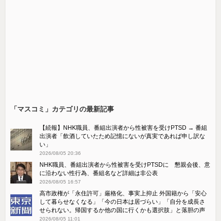
「マスコミ」カテゴリの最新記事
【続報】NHK職員、番組出演者から性被害を受けPTSD → 番組
出演者「飲酒していたため記憶にないが真実であれば申し訳な
い」
2026/08/05 20:36
NHK職員、番組出演者から性被害を受けPTSDに 懇親会後、意
に沿わない性行為、番組名など詳細は非公表
2026/08/05 16:57
高市政権が「永住許可」厳格化、事実上抑止 外国籍から「安心
して暮らせなくなる」「今の日本は居づらい」「自分を成長さ
せられない。帰国するか他の国に行くかも選択肢」と落胆の声
2026/08/05 11:01