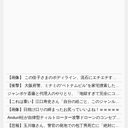
【画像】 この佳子さまのボディライン、流石にエチエチすぎやろ！
【衝撃】 大阪府警、ミナミの“ベトナムビル”を家宅捜索した結果・・・・・・
ジャンポケ斎藤と代理人のやりとり、「地獄すぎて完全にコントになってる……」と衝撃を受ける人が続出中
【これは重い】江口寿史さん「自分の絵ごと、このジャンルはそろそろ終わりかな」
【画像】日焼け口リの締まったお尻っていいよね！ｗｗｗｗｗ
Anduril社が自律型ティルトローター攻撃ドローンのコンセプトで衝撃を与える！
【悲報】玉川徹さん、警官の発泡での包丁男死亡に「絶対に死刑にならない罪なのに警察が死刑にした！」 → 元警官のマジレスがコチラ → ………