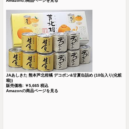
Amazonの商品ページを見る
JAあしきた 熊本芦北柑橘 デコポン&甘夏缶詰め (10缶入り(化粧
箱))
販売価格: ￥5,665 税込
Amazonの商品ページを見る