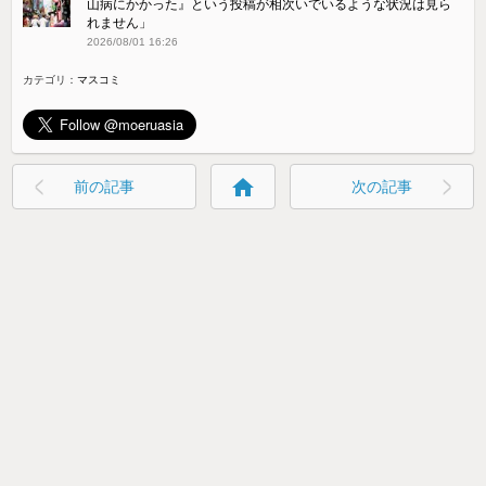
山病にかかった』という投稿が相次いでいるような状況は見ら
れません」
2026/08/01 16:26
カテゴリ：
マスコミ
home
前の記事
次の記事