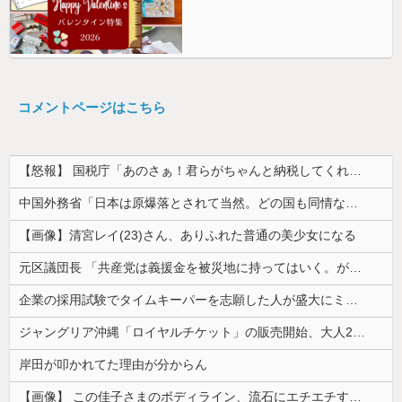
コメントページはこちら
【怒報】 国税庁「あのさぁ！君らがちゃんと納税してくれないとこうなっちゃうけどどうする？！」←これw w w w w w w w
中国外務省「日本は原爆落とされて当然。どの国も同情なんかしない」
【画像】清宮レイ(23)さん、ありふれた普通の美少女になる
元区議団長 「共産党は義援金を被災地に持ってはいく。が、持って行った先で党の活動のために使う」 日本共産党「事実ではありません」
企業の採用試験でタイムキーパーを志願した人が盛大にミス、グループは険悪になりタイムアップとなったが……
ジャングリア沖縄「ロイヤルチケット」の販売開始、大人29,700円にｗｗｗｗｗｗｗｗｗ
岸田が叩かれてた理由が分からん
【画像】 この佳子さまのボディライン、流石にエチエチすぎやろ！