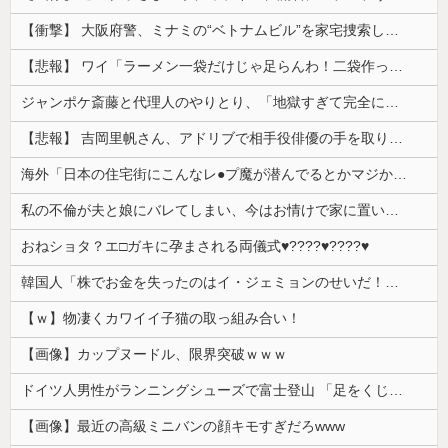
【衝撃】 大阪府警、ミナミの“ベトナムビル”を家宅捜索した結果・・・・・・
【悲報】 ワイ「ラーメン一袋だけじゃ足らんわ！二袋作ったろ！」→結果ｗｗｗ
ジャンポケ斎藤と代理人のやりとり、「地獄すぎて完全にコントになってる……」と衝撃を受ける人が続出中
【悲報】 吉岡里帆さん、アドリブで相手役俳優の手を取りお○ぱいに押し当てる
海外「日本の住宅街にこんなレ●プ魔が潜んでるとかマジかよ…さすがHENTAIの国…」
私の不倫が夫と娘にバレてしまい、今はお情けで家に置いてもらっている状態です。行為を娘に見られていたなんて全く気付きませんでした。娘の「汚...
おねショタ？エ□ガキに孕まされる両儀式♥️????♥️????♥️
韓国人「株でお金を失ったのはイ・ジェミョンのせいだ！」として支持率が右肩下がりに……まあ、本当にその側面があるので救えないんですが
【ｗ】物凄くカワイイ子猫の取っ組み合い！
【画像】カップヌードル、限界突破ｗｗｗ
ドイツ人男性がランニングシューズで富士登山 「足をくじいて動けない」
【画像】最近の高級ミニバンの顔キモすぎだろwww