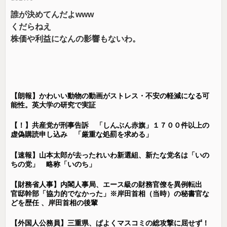
誰が決めてんだよwww
くだらねえ
株価や利益になんの影響もないわ。
【朗報】かわいい動物の動画がストレス・不安の軽減になる可
能性。英大学の研究で実証
【！】共産党が刑事告訴 「しんぶん赤旗」１７００件以上の
虚偽購読申し込み 「厳重な処罰を求める」
【速報】山本太郎が去ったれいわ新選組、新たな党名は「いの
ちの党」 略称「いのち」
【財務省人事】内閣人事局、エース級の財務官僚を異例転出
官邸幹部「協力的でなかった」※岸田首相（当時）の秘書官な
どを歴任 、岸田首相の後輩
【外国人公務員】三重県、ぱよくマスコミの総攻撃に屈せず！