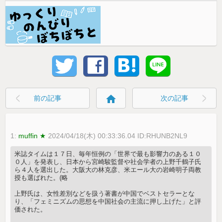
home
前の記事
次の記事
1:
muffin ★
2024/04/18(木) 00:33:36.04 ID:RHUNB2NL9
米誌タイムは１７日、毎年恒例の「世界で最も影響力のある１０
０人」を発表し、日本から宮崎駿監督や社会学者の上野千鶴子氏
ら４人を選出した。大阪大の林克彦、米エール大の岩崎明子両教
授も選ばれた。(略
上野氏は、女性差別などを扱う著書が中国でベストセラーとな
り、「フェミニズムの思想を中国社会の主流に押し上げた」と評
価された。