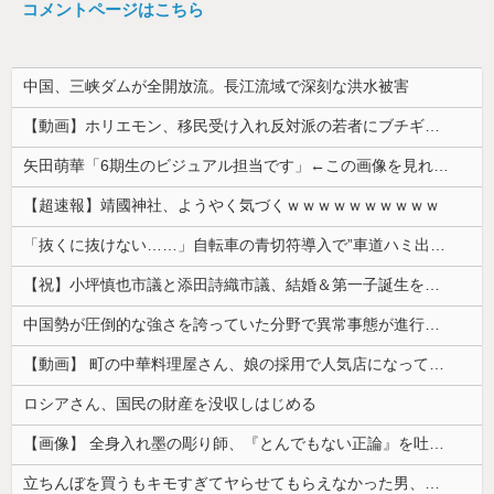
コメントページはこちら
中国、三峡ダムが全開放流。長江流域で深刻な洪水被害
【動画】ホリエモン、移民受け入れ反対派の若者にブチギレ→スタジオ誰も反論できず沈黙w
矢田萌華「6期生のビジュアル担当です」←この画像を見れば誰もが納得【画像あり】
【超速報】靖國神社、ようやく気づくｗｗｗｗｗｗｗｗｗｗ
「抜くに抜けない……」自転車の青切符導入で”車道ハミ出し”が急増中
【祝】小坪慎也市議と添田詩織市議、結婚＆第一子誕生を発表 → ｗｗｗｗｗｗｗｗｗｗｗｗ
中国勢が圧倒的な強さを誇っていた分野で異常事態が進行中、日本勢が3人も準決勝に進む一方で中国勢が……
【動画】 町の中華料理屋さん、娘の採用で人気店になってしまう
ロシアさん、国民の財産を没収しはじめる
【画像】 全身入れ墨の彫り師、『とんでもない正論』を吐いて30万再生されてしまうｗｗｗｗｗｗｗ
立ちんぼを買うもキモすぎてヤらせてもらえなかった男、代わりの足コキでまさかの大量身寸米青ｗｗｗ