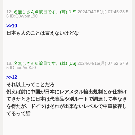
12:
名無しさん＠涙目です。(茸) [US]
2024/04/15(月) 07:45:28.5
6 ID:Q9/vbmL90
>>10
日本も人のことは言えないけどな
18:
名無しさん＠涙目です。(茸) [ES]
2024/04/15(月) 07:52:57.9
5 ID:noq/ndKJ0
>>12
それ以上ってことだろ
例えば前に中国が日本にレアメタル輸出規制とか仕掛け
てきたときに日本は代替品や別ルートで調達して事なき
を得たが、ドイツはそれが出来ないレベルで中華依存し
てるって話