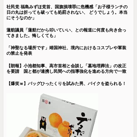
社民党 福島みずほ党首、国旗損壊罪に危機感「お子様ランチの
日の丸は折っても破っても処罰されない、 どうでしょう。本当
にそうなのか」
蓮舫議員「蓮舫だから叩いていい、との報道に何度も向き合っ
てきました。悔しくても」
「神聖なる場所です」靖国神社、境内におけるコスプレや軍装
の禁止を発表
【朗報】小池都知事、高市首相と会談し「墓地埋葬法」の改正
を要請 国と都が連携し民間への指導強化を進める方向で一致
【爆笑ｗ】バッグひったくりを試みた男、バイクを盗られる！