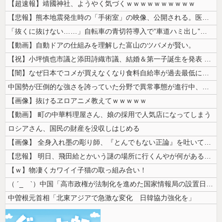
【超速報】靖國神社、ようやく気づくｗｗｗｗｗｗｗｗｗｗ
【悲報】熊本地震発生時の「手術室」の映像、公開される。医療従事者って凄...
「抜くに抜けない……」自転車の青切符導入で”車道ハミ出し”が急増中
【動画】自動ドアの仕組みを理解した富山のツバメが賢い。
【祝】小坪慎也市議と添田詩織市議、結婚＆第一子誕生を発表 → ｗｗｗｗ...
【闇】なぜ日本でコメが買えなくなり食料自給率が過去最低に並んだのか？
中国勢が圧倒的な強さを誇っていた分野で異常事態が進行中、日本勢が3人も...
【画像】抜けるヱロアニメ教えてｗｗｗｗｗ
【動画】 町の中華料理屋さん、娘の採用で人気店になってしまう
ロシアさん、国民の財産を没収しはじめる
【画像】 全身入れ墨の彫り師、『とんでもない正論』を吐いて30万再生さ...
【悲報】 明日、飛田給とかいう謎の場所に行くんやが何があるんや????...
【ｗ】物凄くカワイイ子猫の取っ組み合い！
（ ´_ゝ`）中国「高市政権が法制化を進めた国家情報局の設置日が7月3...
中曽根元首相「北東アジアで急激な変化 日韓協力強化を」