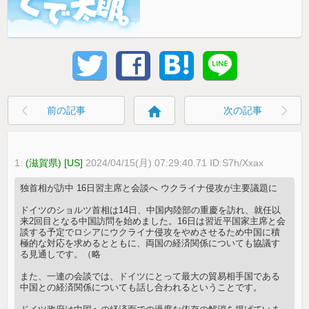
home
前の記事
次の記事
1:
(滋賀県) [US]
2024/04/15(月) 07:29:40.71 ID:S7h/Xxax
独首相が訪中 16日習主席と会談へ ウクライナ侵攻が主要議題に
ドイツのショルツ首相は14日、中国内陸部の重慶を訪れ、就任以
来2回目となる中国訪問を始めました。16日は習近平国家主席と会
談する予定でロシアにウクライナ侵攻をやめさせるため中国に積
極的な対応を求めるとともに、両国の経済関係についても協議す
る見通しです。（略
また、一連の会談では、ドイツにとって最大の貿易相手国である
中国との経済関係についても話し合われるということです。