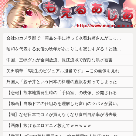
会社のカメラ部で「商品を手に持って水着お姉さんがにっこり」を撮影、だがお姉さんは素人アルバイトで親バレした結果……
昭和を代表する女優の晩年があまりにも寂しすぎる！と話題に、自身の子供を餓死する寸前までネグレクトした挙句……
中国、三峡ダムが全開放流。長江流域で深刻な洪水被害
矢田萌華「6期生のビジュアル担当です」←この画像を見れば誰もが納得【画像あり】
外国人「親子丼という日本の料理の直訳を知ってしまった…」
【悲報】熊本地震発生時の「手術室」の映像、公開される。医療従事者って凄いなｗｗｗｗ
【動画】自動ドアの仕組みを理解した富山のツバメが賢い。
【闇】なぜ日本でコメが買えなくなり食料自給率が過去最低に並んだのか？
【画像】抜けるヱロアニメ教えてｗｗｗｗｗ