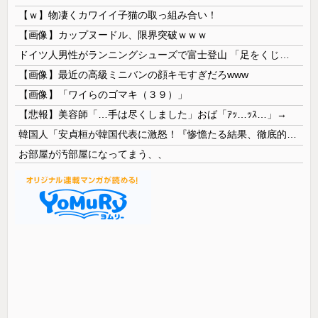
【ｗ】物凄くカワイイ子猫の取っ組み合い！
【画像】カップヌードル、限界突破ｗｗｗ
ドイツ人男性がランニングシューズで富士登山 「足をくじいて動けない」
【画像】最近の高級ミニバンの顔キモすぎだろwww
【画像】「ワイらのゴマキ（３９）」
【悲報】美容師「…手は尽くしました」おば「ｱｯ…ｯｽ…」→
韓国人「安貞桓が韓国代表に激怒！『惨憺たる結果、徹底的な刷新が必要だ』と監督や協会を痛烈批判」
お部屋が汚部屋になってまう、、