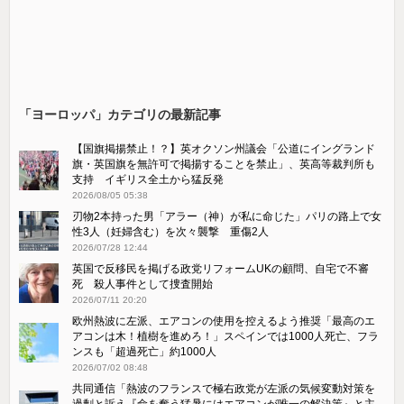
「ヨーロッパ」カテゴリの最新記事
【国旗掲揚禁止！？】英オクソン州議会「公道にイングランド
旗・英国旗を無許可で掲揚することを禁止」、英高等裁判所も
支持 イギリス全土から猛反発
2026/08/05 05:38
刃物2本持った男「アラー（神）が私に命じた」パリの路上で女
性3人（妊婦含む）を次々襲撃 重傷2人
2026/07/28 12:44
英国で反移民を掲げる政党リフォームUKの顧問、自宅で不審
死 殺人事件として捜査開始
2026/07/11 20:20
欧州熱波に左派、エアコンの使用を控えるよう推奨「最高のエ
アコンは木！植樹を進めろ！」スペインでは1000人死亡、フラ
ンスも「超過死亡」約1000人
2026/07/02 08:48
共同通信「熱波のフランスで極右政党が左派の気候変動対策を
過剰と訴え『命を奪う猛暑にはエアコンが唯一の解決策』と主