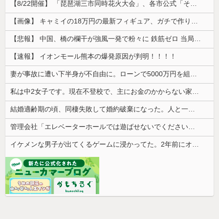
【8/22開催】 「琵琶湖三市同時花火大会」、各市公式「そんな花火大会は存在しない」→ 高価チケットを購入した人達がSNS阿鼻叫喚
【画像】 キャミイの18万円の最新フィギュア、ガチで作り込みがエグすぎる
【悲報】 中国、橋の欄干が強風一発で粉々に 鉄筋ゼロ 当局「接着剤でくっつけただけ」「正常で、品質問題はない」
【速報】 イオンモール熊本の爆発原因が判明！！！！
妻が事故に遭い下半身が不自由に。ローンで5000万円を組んでバリアフリーの家を建てた。だが俺には作戦があった
私は中2女子です。現在不登校で、主にお金のかからない家事を担当してます
結婚適齢期の頃、同棲失敗して婚約破棄になった。人と一緒に暮らすのが向いてないらしく、なんとかしたい...
管理会社「エレベーターホールでは遊ばせないでください」私「うちの子じゃないんですけど…」→まさかの展開になり…
イケメンな男子が出てくるゲームに浸かってた。2年前にオタ趣味を卒業してから私生活にやる気がなくなって焦ってる