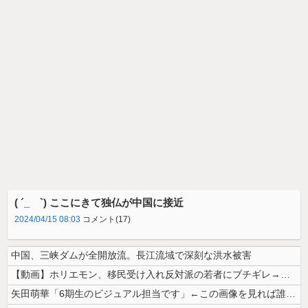
( ´_ゝ`) ここにきて独仏が中国に接近
2024/04/15 08:03
コメント(17)
中国、三峡ダムが全開放流。長江流域で深刻な洪水被害
【動画】ホリエモン、移民受け入れ反対派の若者にブチギレ→スタジオ誰も反...
矢田萌華「6期生のビジュアル担当です」←この画像を見れば誰もが納得【画...