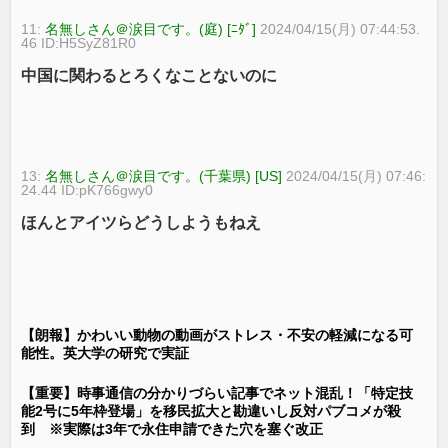
11:
名無しさん＠涙目です。(庭) [ﾆﾀﾞ]
2024/04/15(月) 07:44:53.
46 ID:H5SyZ81R0
中国に関わるとろくなことないのに
13:
名無しさん＠涙目です。(千葉県) [US]
2024/04/15(月) 07:46:
24.44 ID:pK766gwy0
ほんとアイツらどうしようもねえ
【朗報】かわいい動物の動画がストレス・不安の軽減になる可
能性。英大学の研究で実証
【重要】時事通信の分かりづらい記事でネット混乱！「特定技
能2号に5年枠登場」を移民拡大と勘違いし反対パブコメが殺
到 ※実際は3年で永住申請できた穴を塞ぐ改正