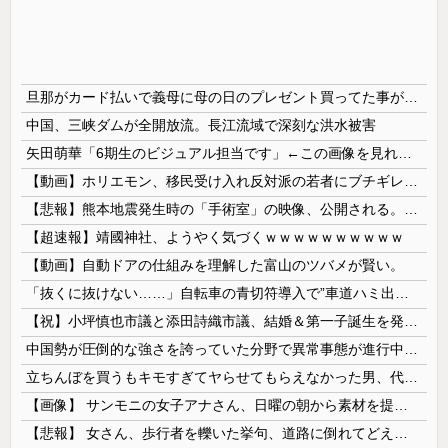
旦那がカード払いで義母に母の日のプレゼント買ってた事が発覚 私が実母に買ってるのを見て自分も買おうと思ったらしい → 家計がピンチだから小遣いからお願いできるか聞いたら…
中国、三峡ダムが全開放流。長江流域で深刻な洪水被害
矢田萌華「6期生のビジュアル担当です」←この画像を見れば誰もが納得【画像あり】
【動画】ホリエモン、移民受け入れ反対派の若者にブチギレ→スタジオ誰も反論できず沈黙w
【悲報】熊本地震発生時の「手術室」の映像、公開される。医療従事者って凄いなｗｗｗｗ
【超速報】靖國神社、ようやく気づくｗｗｗｗｗｗｗｗｗｗ
【動画】自動ドアの仕組みを理解した富山のツバメが賢い。
「抜くに抜けない……」自転車の青切符導入で”車道ハミ出し”が急増中
【祝】小坪慎也市議と添田詩織市議、結婚＆第一子誕生を発表 → ｗｗｗｗｗｗｗｗｗｗｗｗ
中国勢が圧倒的な強さを誇っていた分野で異常事態が進行中、日本勢が3人も準決勝に進む一方で中国勢が……
立ちんぼを買うもキモすぎてヤらせてもらえなかった男、代わりの足コキでまさかの大量身寸米青ｗｗｗ
【画像】 サンモニの女子アナさん、日曜の朝から素材を提供してしまう
【悲報】 女さん、歩行者を轢いた挙句、道路に倒れてどえらいことになってしまうw w w w w w w