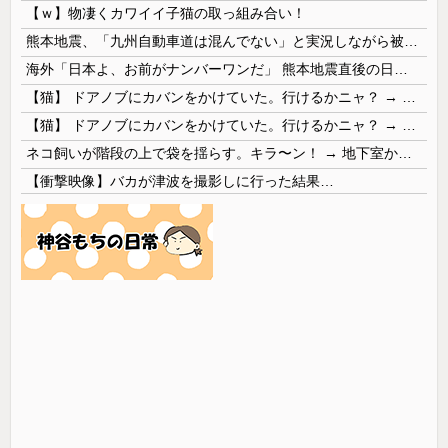
【ｗ】物凄くカワイイ子猫の取っ組み合い！
熊本地震、「九州自動車道は混んでない」と実況しながら被災地へ向かう有名アナなどに批判殺到 全国紙記者「最新の状況をいち早く伝えることは報道機関としての責務」「情報を取り上げることには大きな意義がある」
海外「日本よ、お前がナンバーワンだ」 熊本地震直後の日本の対応のスピードに世界が衝撃
【猫】 ドアノブにカバンをかけていた。行けるかニャ？ → 猫はこうなります…
【猫】 ドアノブにカバンをかけていた。行けるかニャ？ → 猫はこうなります…
ネコ飼いが階段の上で袋を揺らす。キラ〜ン！ → 地下室からヤツが現れる…
【衝撃映像】バカが津波を撮影しに行った結果…