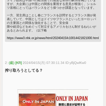
ドイツ政府は中国への経済面での過度な依存の解消を掲げていま
すが、大企業には中国との関係を重視する意見が根強く、ショル
ツ首相にとってはバランスをどう保つかが課題となっています。
一方、習主席はことし春にフランスを訪問するとフランス側が発
表していて、中国としてはドイツやフランスといったヨーロッパ
の主要国との関係を強化することで、安全保
障や経済などをめぐって対立するアメリカをけん制するねらいが
あるとみられます。（以下略
https://www3.nhk.or.jp/news/html/20240415/k10014421821000.html
2:
(庭) [KR]
2024/04/15(月) 07:30:11.34 ID:yBjQwlKw0
搾り取ろうとしてる？