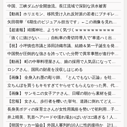
中国、三峡ダムが全開放流。長江流域で深刻な洪水被害
【動画】ホリエモン、移民受け入れ反対派の若者にブチギレ→スタジオ誰も反論できず沈黙w
矢田萌華「6期生のビジュアル担当です」←この画像を見れば誰もが納得【画像あり】
【超速報】靖國神社、ようやく気づくｗｗｗｗｗｗｗｗｗｗ
「抜くに抜けない……」自転車の青切符導入で”車道ハミ出し”が急増中
【祝】小坪慎也市議と添田詩織市議、結婚＆第一子誕生を発表 → ｗｗｗｗｗｗｗｗｗｗｗｗ
中国勢が圧倒的な強さを誇っていた分野で異常事態が進行中、日本勢が3人も準決勝に進む一方で中国勢が……
【動画】 町の中華料理屋さん、娘の採用で人気店になってしまう
ロシアさん、国民の財産を没収しはじめる
【画像】 全身入れ墨の彫り師、『とんでもない正論』を吐いて30万再生されてしまうｗｗｗｗｗｗｗ
立ちんぼを買うもキモすぎてヤらせてもらえなかった男、代わりの足コキでまさかの大量身寸米青ｗｗｗ
【画像】 サンモニの女子アナさん、日曜の朝から素材を提供してしまう
【悲報】 女さん、歩行者を轢いた挙句、道路に倒れてどえらいことになってしまうw w w w w w w
長身美ボディの保育士さんが女性用風俗を勢いで初利用…子供に絶対見せられないメスの顔でイキまくり。
井上晴美、乳首ヘア○ードや濡れ場お○ぱいがエ□過ぎる！人生最後のラスト写真集、最高！！
【韓国サッカー協会】外国人審判約10人に性的接待か 計1496回、約2億ウォン（約2200万円）