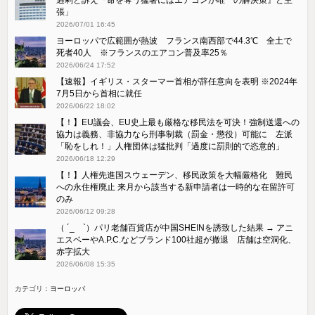
張」
2026/07/01 16:45
ヨーロッパで広範囲が熱波 フランス南西部で44.3℃ 全土で
死者40人 ※フランスのエアコン普及率25％
2026/06/24 17:52
【速報】イギリス・スターマー首相が辞任意向を表明 ※2024年
7月5日から首相に就任
2026/06/22 18:02
【！】EU議会、EU史上最も厳格な移民法を可決！強制送還への
協力は義務、非協力なら刑事制裁（罰金・懲役）可能に 左派
「恥をしれ！」人権団体は猛批判「過度に罰則的で恣意的」
2026/06/18 12:29
【！】人権先進国スウェーデン、移民政策を大幅厳格化 難民
への永住権廃止 来月から該当する新申請者は一時的な在留許可
のみ
2026/06/12 09:28
（ ´_ゝ`）パリ老舗百貨店が中国SHEINを誘致した結果 → アニ
エスベーやA.P.C.などブランド100社超が撤退 店舗は空洞化、
赤字拡大
2026/06/08 15:35
カテゴリ：
ヨーロッパ