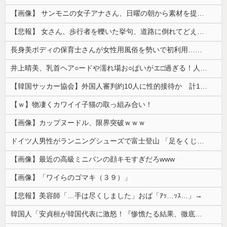
【画像】 サンモニの女子アナさん、日曜の朝から素材を提供してしまう
【悲報】 女さん、歩行者を轢いた挙句、道路に倒れてどえらいことになってしまうw w w w w w w
長身美ボディの保育士さんが女性用風俗を勢いで初利用…子供に絶対見せられないメスの顔でイキまくり。
井上晴美、乳首ヘア○ードや濡れ場お○ぱいがエ□過ぎる！人生最後のラスト写真集、最高！！
【韓国サッカー協会】外国人審判約10人に性的接待か 計1496回、約2億ウォン（約2200万円）
【ｗ】物凄くカワイイ子猫の取っ組み合い！
【画像】カップヌードル、限界突破ｗｗｗ
ドイツ人男性がランニングシューズで富士登山 「足をくじいて動けない」
【画像】最近の高級ミニバンの顔キモすぎだろwww
【画像】「ワイらのゴマキ（３９）」
【悲報】美容師「…手は尽くしました」おば「ｱｯ…ｯｽ…」→
韓国人「安貞桓が韓国代表に激怒！『惨憺たる結果、徹底的な刷新が必要だ』と監督や協会を痛烈批判」