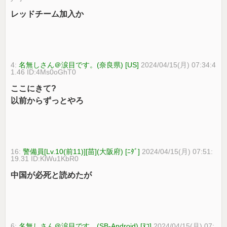
レッドチーム加入か
4:
名無しさん＠涙目です。(奈良県) [US]
2024/04/15(月) 07:34:4
1.46 ID:4Ms0oGhT0
ここにきて?
以前からずっとやろ
16:
警備員[Lv.10(前11)][苗](大阪府) [ﾆﾀﾞ]
2024/04/15(月) 07:51:
19.31 ID:KlWu1KbR0
中国が必死と読めたが
6:
名無しさん＠涙目です。(SB-Android) [ﾇｺ]
2024/04/15(月) 07: