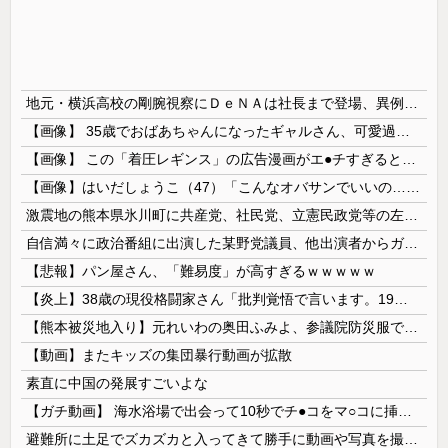
地元・横浜高校の剛腕視察にＤｅＮＡは社長まで登場、異例の幹部直接チェック 最速１５７キロ右腕・織田翔希に熱視線「魅力的ですね」
【画像】 35歳でおばあちゃんになったギャルさん、可愛過ぎて嫉妬不可避w w w w w w w w w w w
【画像】 この「着圧レギンス」の広告漫画がエ●チすぎると話題に
【画像】はいだしょうこ（47）「こんなオバサンでいいの…？」
激震地の熊本県氷川町に共産党、社民党、立憲民政党等の左派の救援は影すら見えず。住民苦言
自信満々に政治番組に出演した某野党議員、他出演者からガバっぷりを指摘されて袋叩きにされるも……
【悲報】パン屋さん、「難易度」が高すぎるｗｗｗｗｗ
【炎上】38歳の現役格闘家さん「批判覚悟で言います。19歳の彼女と結婚しました」→案の定オバサン達に見つかり炎上
【熊本被災地入り】元れいわの奥田ふみよ、参議院防災服でお食事楽しむ写真投稿「同席者は笑顔にサムズアップ」
【動画】またキッズの集団暴行動画が拡散
素直に中国の発展すごいよな
【ガチ動画】 海水浴場で出会って10秒でチ●コをマ○コに挿入させてくれるギャル、いたｗｗｗ
避難所に土足でズカズカと入ってきて勝手に動画や写真を撮影したメディア取材陣、挙句の果てに要求してきたのは……