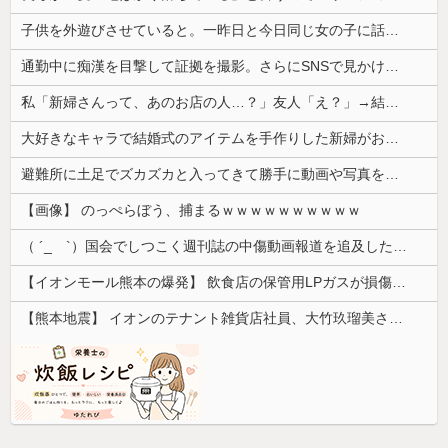
子供を外遊びさせていると。一昨日と今日同じ女の子に話しかけられ...
通勤中に痴漢を目撃して証拠を撮影。さらにSNSで見かけたある方法を実践すると、思わぬ展開になって…
私「新婦さんって、あのお店の人…？」友人「え？」→結婚式の会場でまさかの人物に気づいてしまい…
大好きなキャラで結婚式のアイテムを手作りした新婦がお色直しでロビーに出た。そこで新郎友人が「手作りとかさあ、チープすぎね？」と嘲笑しているのを聞...
避難所に土足でズカズカと入ってきて勝手に動画や写真を撮影したメディア取材陣、挙句の果てに要求してきたのは……
【画像】 のっぺらぼう、捕まるｗｗｗｗｗｗｗｗｗｗ
（ ´_ゝ`）国会でしつこく週刊誌の中傷動画報道を追及した立憲議員、自身への誹謗中傷・苦情電話被害を訴え「総理に疑問を質す、当然のことをした...
【イオンモール熊本の爆発】 飲食店の保管用LPガスが損傷「救出時も室内にガス充満」2人死亡、1人心肺停止
【熊本地震】 イオンのテナント雑貨店社員、大竹玖瑠美さん(22)がカワイイ・・・