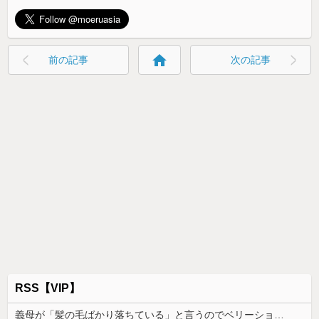
home
前の記事
次の記事
RSS【VIP】
義母が「髪の毛ばかり落ちている」と言うのでベリーショートにした。その後の掃除で出た長い毛を見て「あら、私の毛より長いみたい」と言ったら…