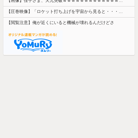
【画像】佳子さま、天元突破ｗｗｗｗｗｗｗｗｗｗｗｗｗｗｗｗｗｗｗｗｗｗｗｗｗｗｗｗｗ 【Pickup08082912】
【圧巻映像】「ロケット打ち上げを宇宙から見ると・・・」の動画が衝撃的
【閲覧注意】俺が近くにいると機械が壊れるんだけどさ