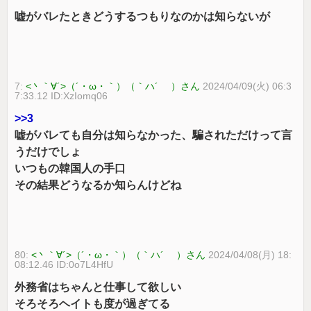
嘘がバレたときどうするつもりなのかは知らないが
7:
<丶｀∀´>（´・ω・｀）（｀ハ´ ）さん
2024/04/09(火) 06:3
7:33.12 ID:XzIomq06
>>3
嘘がバレても自分は知らなかった、騙されただけって言
うだけでしょ
いつもの韓国人の手口
その結果どうなるか知らんけどね
80:
<丶｀∀´>（´・ω・｀）（｀ハ´ ）さん
2024/04/08(月) 18:
08:12.46 ID:0o7L4HfU
外務省はちゃんと仕事して欲しい
そろそろヘイトも度が過ぎてる