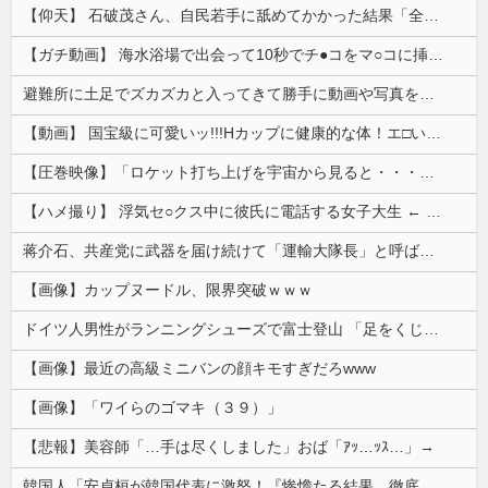
【仰天】 石破茂さん、自民若手に舐めてかかった結果「全てを失うｗｗｗｗｗ」
【ガチ動画】 海水浴場で出会って10秒でチ●コをマ○コに挿入させてくれるギャル、いたｗｗｗ
避難所に土足でズカズカと入ってきて勝手に動画や写真を撮影したメディア取材陣、挙句の果てに要求してきたのは……
【動画】 国宝級に可愛いッ!!!Hカップに健康的な体！エ□い！乳首からマ●コまで見えているよ 笑
【圧巻映像】「ロケット打ち上げを宇宙から見ると・・・」の動画が衝撃的
【ハメ撮り】 浮気セ○クス中に彼氏に電話する女子大生 ← これを現実にやる子が現れる…
蒋介石、共産党に武器を届け続けて「運輸大隊長」と呼ばれる
【画像】カップヌードル、限界突破ｗｗｗ
ドイツ人男性がランニングシューズで富士登山 「足をくじいて動けない」
【画像】最近の高級ミニバンの顔キモすぎだろwww
【画像】「ワイらのゴマキ（３９）」
【悲報】美容師「…手は尽くしました」おば「ｱｯ…ｯｽ…」→
韓国人「安貞桓が韓国代表に激怒！『惨憺たる結果、徹底的な刷新が必要だ』と監督や協会を痛烈批判」