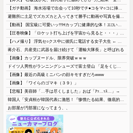
【ガチ動画】 海水浴場で出会って10秒でチ●コをマ○コに挿入させてくれるギャル、いたｗｗｗ
避難所に土足でズカズカと入ってきて勝手に動画や写真を撮影したメディア取材陣、挙句の果てに要求してきたのは……
【動画】 国宝級に可愛いッ!!!Hカップに健康的な体！エ□い！乳首からマ●コまで見えているよ 笑
【圧巻映像】「ロケット打ち上げを宇宙から見ると・・・」の動画が衝撃的
【ハメ撮り】 浮気セ○クス中に彼氏に電話する女子大生 ← これを現実にやる子が現れる…
蒋介石、共産党に武器を届け続けて「運輸大隊長」と呼ばれる
【画像】カップヌードル、限界突破ｗｗｗ
ドイツ人男性がランニングシューズで富士登山 「足をくじいて動けない」
【画像】最近の高級ミニバンの顔キモすぎだろwww
【画像】「ワイらのゴマキ（３９）」
【悲報】美容師「…手は尽くしました」おば「ｱｯ…ｯｽ…」→
韓国人「安貞桓が韓国代表に激怒！『惨憺たる結果、徹底的な刷新が必要だ』と監督や協会を痛烈批判」
お部屋が汚部屋になってまう、、