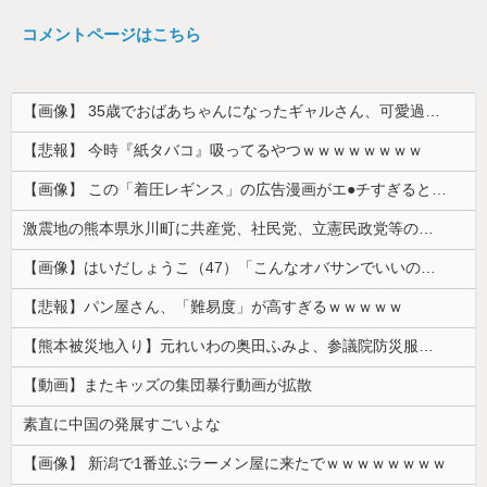
コメントページはこちら
【画像】 35歳でおばあちゃんになったギャルさん、可愛過ぎて嫉妬不可避w w w w w w w w w w w
【悲報】 今時『紙タバコ』吸ってるやつｗｗｗｗｗｗｗｗ
【画像】 この「着圧レギンス」の広告漫画がエ●チすぎると話題に
激震地の熊本県氷川町に共産党、社民党、立憲民政党等の左派の救援は影すら見えず。住民苦言
【画像】はいだしょうこ（47）「こんなオバサンでいいの…？」
【悲報】パン屋さん、「難易度」が高すぎるｗｗｗｗｗ
【熊本被災地入り】元れいわの奥田ふみよ、参議院防災服でお食事楽しむ写真投稿「同席者は笑顔にサムズアップ」
【動画】またキッズの集団暴行動画が拡散
素直に中国の発展すごいよな
【画像】 新潟で1番並ぶラーメン屋に来たでｗｗｗｗｗｗｗｗ