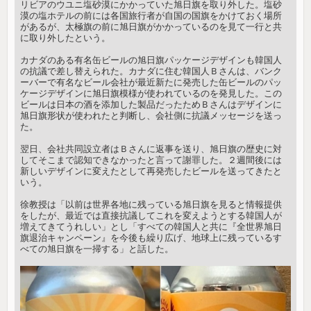
リビアのウユニ塩砂漠にかかっていた旭日旗を取り外した。塩砂
漠の塩ホテルの前には各国旅行者が自国の国旗をかけておく場所
があるが、太極旗の前に旭日旗がかかっているのを見て一行と共
に取り外したという。
カナダのある有名缶ビールの旭日旗パッケージデザインも韓国人
の抗議で差し替えられた。カナダに住む韓国人Ｂさんは、バンク
ーバーで有名なビール会社が最近新たに発売した缶ビールのパッ
ケージデザインに旭日旗模様が使われているのを発見した。この
ビールは日本の酒を添加した製品だったためＢさんはデザインに
旭日旗形状が使われたと判断し、会社側に抗議メッセージを送っ
た。
翌日、会社共同設立者はＢさんに返事を送り、旭日旗の歴史に対
してそこまで認知できなかったと言って謝罪した。２週間後には
新しいデザインに変えたとして再発売したビールを送ってきたと
いう。
徐教授は「以前は世界各地に残っている旭日旗を見ると情報提供
をしたが、最近では直接抗議してこれを変えようとする韓国人が
増えてきてうれしい」とし「すべての韓国人と共に『全世界旭日
旗退治キャンペーン』を今後も繰り広げ、地球上に残っているす
べての旭日旗を一掃する」と話した。