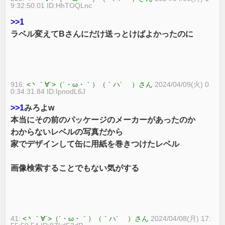
9:32:50.01 ID:HhTOQLnc
>>1
ラベル変えてBさんにだけ送っとけばよかったのに
916:
<丶｀∀´>（´・ω・｀）（｀ハ´ ）さん
2024/04/09(火) 0
0:34:31.84 ID:IpnodL6J
>>1
みろよw
本当にその前のパッケージのメーカーがあったのか
わからないレベルの写真だから
家でデザインして缶に用紙を巻きつけたレベル
画像検索することでもない気がする
41:
<丶｀∀´>（´・ω・｀）（｀ハ´ ）さん
2024/04/08(月) 17: