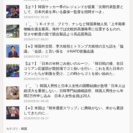
【は？】韓国サッカー界のレジェンドが提案「次期代表監督と
して、日本代表を率いる森保一監督を招聘すべき」
2026/07/21 20:25
（ ´_ゝ`）K-イチゴ、ブドウ、ナシなど韓国果物人気「上半期果
物輸出過去最高」海外では比較的高価格帯に位置するものの、
甘さや鮮度の面で競合製品より高品質商品
2026/07/17 08:07
【ｗ】韓国外交部、李大統領とトランプ大統領の立ち話を「協
議」「会談」と言い張る ※NATO首脳会議
2026/07/09 17:57
【は？】「日本のＷ杯ごみ拾いのルーツ」「韓日戦の後、在日
コリアン応援団が競技場でゴミ拾いを行い、これを見た日本の
ファンたちが刺激を受け、この時からゴミを拾い始めた」
2026/06/25 09:51
（ ´_ゝ`）韓国人男性と日本人女性の国際結婚が急増「日本人は
経済力を重視しない」日韓専門結婚相談所、韓国人男性から年
間2万件申し込み 日本人女性会員は20人
2026/05/31 08:45
【ｗ】米国は『韓米通貨スワップ』に興味がない、米から要請
してきたのに…
2026/05/25 09:17
カテゴリ：
韓国