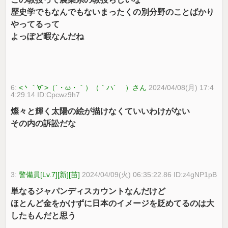
歴史学でもなんでもないまったくの別分野のことばかり
やってるって
よっぽど暇なんだね
6:
<丶｀∀´>（´・ω・｀）（｀ハ´ ）さん
2024/04/08(月) 17:4
4:29.14 ID:Cpcwz9h7
燦々と輝く太陽の絵が描けなくていいわけがない
その内の訴訟だな
3:
警備員[Lv.7][新][苗]
2024/04/09(火) 06:35:22.86 ID:z4gNP1pB
単なるジャパンディスカウントなんだけど
ほとんど金をかけずに日本のイメージを貶めてるのは大
したもんだと思う