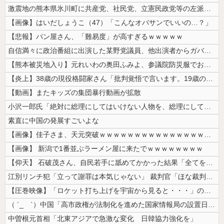
激震地の熊本県氷川町に共産党、社民党、立憲民政党等の左派の救援は影すら...
【画像】はいだしょうこ（47）「こんなオバサンでいいの…？」
【悲報】パン屋さん、「難易度」が高すぎるｗｗｗｗｗ
自信満々に政治番組に出演した某野党議員、他出演者からガバっぷりを指摘さ...
【熊本被災地入り】元れいわの奥田ふみよ、参議院防災服でお食事楽しむ写真...
【炎上】38歳の現役格闘家さん「批判覚悟で言います。19歳の彼女と結婚...
【動画】またキッズの集団暴行動画が拡散
小沢一郎氏「絶対に総理にしてはいけない人物を、総理にしてしまった。もは...
素直に中国の発展すごいよな
【画像】佳子さま、天元突破ｗｗｗｗｗｗｗｗｗｗｗｗｗｗｗｗｗｗｗｗｗｗ...
【画像】 新潟で1番並ぶラーメン屋に来たでｗｗｗｗｗｗｗｗ
【仰天】 石破茂さん、自民若手に舐めてかかった結果「全てを失うｗｗｗｗ...
江別リンチ犯「立って謝罪は本気じゃない」 裁判官「ほな裁判で土下座して...
【圧巻映像】「ロケット打ち上げを宇宙から見ると・・・」の動画が衝撃的
（ ´_ゝ`）中国「高市政権が法制化を進めた国家情報局の設置日が7月3...
中曽根元首相「北東アジアで急激な変化 日韓協力強化を」