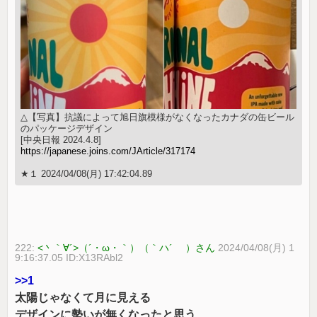
△【写真】抗議によって旭日旗模様がなくなったカナダの缶ビール
のパッケージデザイン
[中央日報 2024.4.8]
https://japanese.joins.com/JArticle/317174
★１ 2024/04/08(月) 17:42:04.89
222:
<丶｀∀´>（´・ω・｀）（｀ハ´ ）さん
2024/04/08(月) 1
9:16:37.05 ID:X13RAbl2
>>1
太陽じゃなくて月に見える
デザインに勢いが無くなったと思う