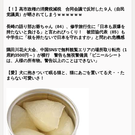
【！】高市政権の消費税減税 合同会議で反対した９人（自民
党議員）が晒されてしまうｗｗｗｗｗｗ
長崎の語り部お爺ちゃん（84）、修学旅行生に「日本も原爆を
持たないと負ける」と言われびっくり！ 被団協代表（85）も
中学生に「核を持たないで日本を守れますか」と問われ危機感
隅田川花火大会、中国SNSで無料観覧エリアの場所取り転売（1
席約3500円～）が横行 警告も無視警備員「ビニールシート
は、人様の所有物。警告以上のことはできない」
【愛】犬に抱きついて眠る猫と、猫にあごを置いてる犬・・た
まらない可愛いさ！