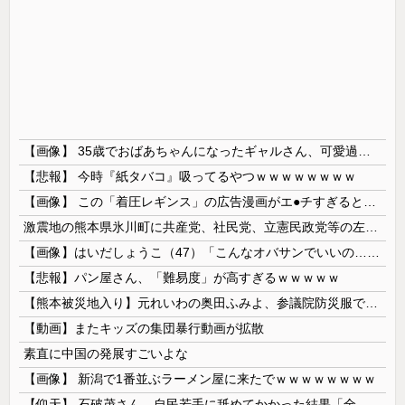
【画像】 35歳でおばあちゃんになったギャルさん、可愛過ぎて嫉妬不可避w w w w w w w w w w w
【悲報】 今時『紙タバコ』吸ってるやつｗｗｗｗｗｗｗｗ
【画像】 この「着圧レギンス」の広告漫画がエ●チすぎると話題に
激震地の熊本県氷川町に共産党、社民党、立憲民政党等の左派の救援は影すら見えず。住民苦言
【画像】はいだしょうこ（47）「こんなオバサンでいいの…？」
【悲報】パン屋さん、「難易度」が高すぎるｗｗｗｗｗ
【熊本被災地入り】元れいわの奥田ふみよ、参議院防災服でお食事楽しむ写真投稿「同席者は笑顔にサムズアップ」
【動画】またキッズの集団暴行動画が拡散
素直に中国の発展すごいよな
【画像】 新潟で1番並ぶラーメン屋に来たでｗｗｗｗｗｗｗｗ
【仰天】 石破茂さん、自民若手に舐めてかかった結果「全てを失うｗｗｗｗｗ」