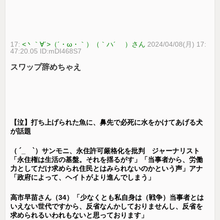
17:
<丶｀∀´>（´・ω・｀）（｀ハ´ ）さん
2024/04/08(月) 17:
47:20.05 ID:mDI468S7
スワップ辞めちゃえ
【泣】打ち上げられた魚に、鼻先で必死に水をかけてあげる犬
が話題
（ ´_ゝ`）サンモニ、永住許可厳格化を批判 ジャーナリスト
「永住権は生活の基盤。それを揺るがす」「当事者から、労働
力としてだけ求められ住民とはみられないのかという声」アナ
「政府によって、ヘイトがより進んでしまう」
高市早苗さん（34）「少なくとも私自身は（戦争）当事者とは
いえない世代ですから、反省なんかしておりませんし、反省を
求められるいわれもないと思っております」