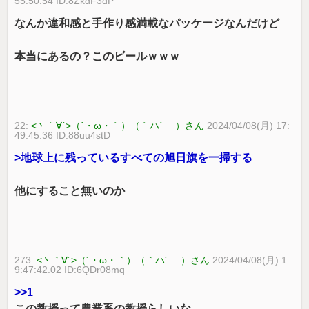
55:50.54 ID:8ZkdF3dP
なんか違和感と手作り感満載なパッケージなんだけど
本当にあるの？このビールｗｗｗ
22:
<丶｀∀´>（´・ω・｀）（｀ハ´ ）さん
2024/04/08(月) 17:
49:45.36 ID:88uu4stD
>地球上に残っているすべての旭日旗を一掃する
他にすること無いのか
273:
<丶｀∀´>（´・ω・｀）（｀ハ´ ）さん
2024/04/08(月) 1
9:47:42.02 ID:6QDr08mq
>>1
この教授って農業系の教授らしいな