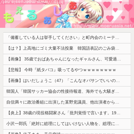
「備蓄している人は挙手してください」と町内会のミーティング、何の気なしに手を挙げてしまった結果……
【は？】上高地にゴミ大量不法投棄 韓国語表記のごみ袋に紙やプラスチック、缶、瓶などが混在 生肉やキムチ、ラーメンなどさまざまな生ごみ
【画像】 35歳でおばあちゃんになったギャルさん、可愛過ぎて嫉妬不可避w w w w w w w w w w w
【悲報】 今時『紙タバコ』吸ってるやつｗｗｗｗｗｗｗｗ
【画像】はいだしょうこ（47）「こんなオバサンでいいの…？」
韓国人「韓国サッカー協会の性接待報道、海外でも大騒ぎに・・・2002年W杯4強の記録取り消しの声も」→「マジで国の恥だ」「2002年まで疑う価値...
自信満々に政治番組に出演した某野党議員、他出演者からガバっぷりを指摘されて袋叩きにされるも……
【炎上】38歳の現役格闘家さん「批判覚悟で言います。19歳の彼女と結婚しました」→案の定オバサン達に見つかり炎上
小沢一郎氏「絶対に総理にしてはいけない人物を、総理にしてしまった。もはや取り返しがつかない」