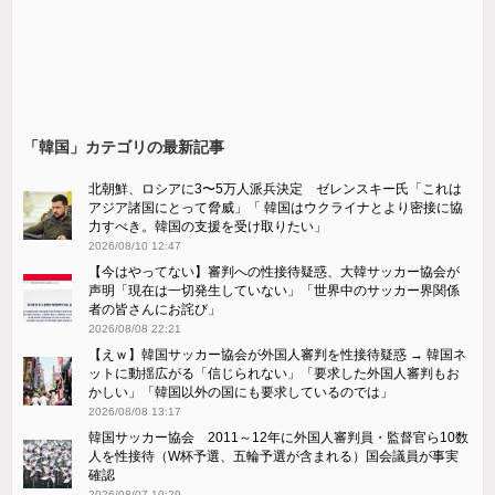
「韓国」カテゴリの最新記事
北朝鮮、ロシアに3〜5万人派兵決定 ゼレンスキー氏「これは
アジア諸国にとって脅威」「 韓国はウクライナとより密接に協
力すべき。韓国の支援を受け取りたい」
2026/08/10 12:47
【今はやってない】審判への性接待疑惑、大韓サッカー協会が
声明「現在は一切発生していない」「世界中のサッカー界関係
者の皆さんにお詫び」
2026/08/08 22:21
【えｗ】韓国サッカー協会が外国人審判を性接待疑惑 → 韓国ネ
ットに動揺広がる「信じられない」「要求した外国人審判もお
かしい」「韓国以外の国にも要求しているのでは」
2026/08/08 13:17
韓国サッカー協会 2011～12年に外国人審判員・監督官ら10数
人を性接待（W杯予選、五輪予選が含まれる）国会議員が事実
確認
2026/08/07 10:29