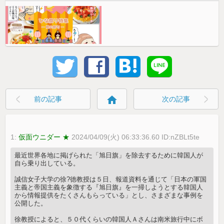
home
前の記事
次の記事
1:
仮面ウニダー ★
2024/04/09(火) 06:33:36.60 ID:nZBLt5te
最近世界各地に掲げられた「旭日旗」を除去するために韓国人が
自ら乗り出している。
誠信女子大学の徐?徳教授は５日、報道資料を通じて「日本の軍国
主義と帝国主義を象徴する『旭日旗』を一掃しようとする韓国人
から情報提供をたくさんもらっている」とし、さまざまな事例を
公開した。
徐教授によると、５０代くらいの韓国人Ａさんは南米旅行中にボ