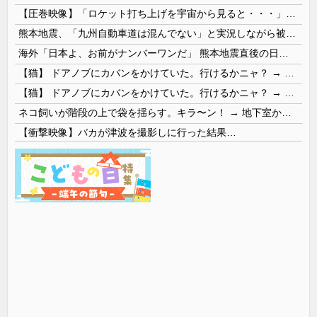
【圧巻映像】「ロケット打ち上げを宇宙から見ると・・・」の動画が衝撃的
熊本地震、「九州自動車道は混んでない」と実況しながら被災地へ向かう有名アナなどに批判殺到 全国紙記者「最新の状況をいち早く伝えることは報道機関としての責務」「情報を取り上げることには大きな意義がある」
海外「日本よ、お前がナンバーワンだ」 熊本地震直後の日本の対応のスピードに世界が衝撃
【猫】 ドアノブにカバンをかけていた。行けるかニャ？ → 猫はこうなります…
【猫】 ドアノブにカバンをかけていた。行けるかニャ？ → 猫はこうなります…
ネコ飼いが階段の上で袋を揺らす。キラ〜ン！ → 地下室からヤツが現れる…
【衝撃映像】バカが津波を撮影しに行った結果…