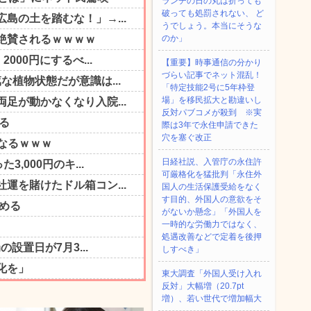
ランチの日の丸は折っても
破っても処罰されない、 ど
うでしょう。本当にそうな
のか」
【重要】時事通信の分かり
づらい記事でネット混乱！
「特定技能2号に5年枠登
場」を移民拡大と勘違いし
反対パブコメが殺到 ※実
際は3年で永住申請できた
穴を塞ぐ改正
日経社説、入管庁の永住許
可厳格化を猛批判「永住外
国人の生活保護受給をなく
す目的、外国人の意欲をそ
がないか懸念」「外国人を
一時的な労働力ではなく、
処遇改善などで定着を後押
しすべき」
東大調査「外国人受け入れ
反対」大幅増（20.7pt
増）、若い世代で増加幅大