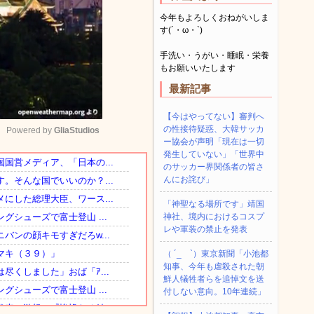
今年もよろしくおねがいしま
す(´・ω・`)
手洗い・うがい・睡眠・栄養
もお願いいたします
最新記事
【今はやってない】審判へ
の性接待疑惑、大韓サッカ
Powered by 
GliaStudios
ー協会が声明「現在は一切
発生していない」「世界中
のサッカー界関係者の皆さ
Mute
んにお詫び」
「神聖なる場所です」靖国
神社、境内におけるコスプ
レや軍装の禁止を発表
（ ´_ゝ`）東京新聞「小池都
知事、今年も虐殺された朝
鮮人犠牲者らを追悼文を送
付しない意向。10年連続」