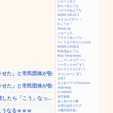
にゅーぷる☆
ねらーあんてな
ウホウホあんてな
NEWS SELECT
キタコレ(ﾟ∀ﾟ)！！
わくてか！
NewsLog
にゅーぷろ
アナログあんてな
２ｃｈまとめちゃんねる
NEWS CHOICE
特亜流あんてな
Best Trend News
しぃアンテナ(*ﾟーﾟ)
つーアンテナ(*ﾟ∀ﾟ)
のーアンテナ(ﾟAﾟ* )
せた」と市民団体が告発、...
ギコにゅー(,,ﾟДﾟ)
2GET
まとめアプリChaconne
せた」と市民団体が告発、...
matomeja
U-1NEWS
保守速報
したら「こう」なっ...
あじあのネタ帳
台湾の反応ブログ
こうなるｗｗｗ
大艦巨砲主義！