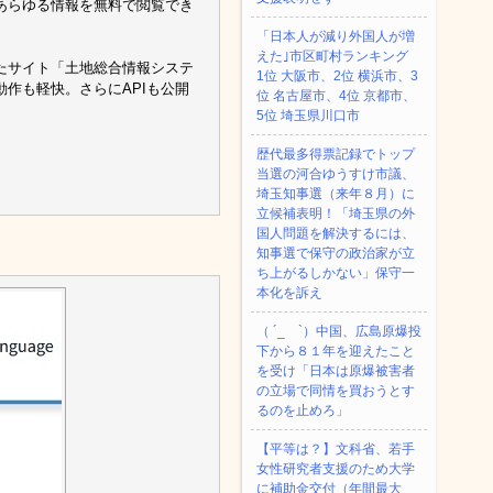
あらゆる情報を無料で閲覧でき
「日本人が減り外国人が増
えた｣市区町村ランキング
たサイト「土地総合情報システ
1位 大阪市、2位 横浜市、3
作も軽快。さらにAPIも公開
位 名古屋市、4位 京都市、
5位 埼玉県川口市
歴代最多得票記録でトップ
当選の河合ゆうすけ市議、
埼玉知事選（来年８月）に
立候補表明！「埼玉県の外
国人問題を解決するには、
知事選で保守の政治家が立
ち上がるしかない」保守一
本化を訴え
（ ´_ゝ`）中国、広島原爆投
下から８１年を迎えたこと
を受け「日本は原爆被害者
の立場で同情を買おうとす
るのを止めろ」
【平等は？】文科省、若手
女性研究者支援のため大学
に補助金交付（年間最大