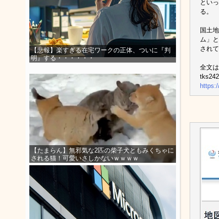
といっ
る。
国土地
ム」と
されて
【悲報】楽すぎる在宅ワークの正体、ついに『判
明』する・・・・・・
全文は
tks24
https:
【たまらん】無邪気な2匹の柴子犬ともみくちゃに
される猫！可愛いさしかないｗｗｗｗ