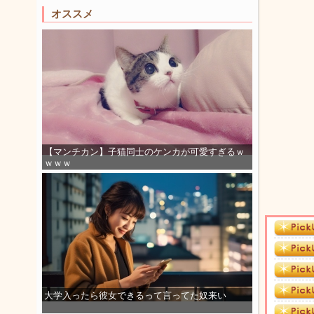
オススメ
【マンチカン】子猫同士のケンカが可愛すぎるｗ
ｗｗｗ
大学入ったら彼女できるって言ってた奴来い