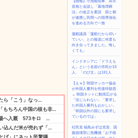
【朗報】小池都知事、高市
首相と会談し「墓地埋葬
法」の改正を要請 国と都
が連携し民間への指導強化
を進める方向で一致
蓮舫議員「蓮舫だから叩い
ていい、との報道に何度も
向き合ってきました。悔し
くても」
インドネシアに「ドラえも
ん」という名前の市民が16
人、「のび太」は181人
【えｗ】韓国サッカー協会
が外国人審判を性接待疑惑
→ 韓国ネットに動揺広がる
「信じられない」「要求し
た外国人審判もおかしい」
「韓国以外の国にも要求し
ているのでは」
社民党 福島みずほ党首、国
旗損壊罪に危機感「お子様