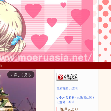
ok
詳しく見る
arrow_forward_ios
首相官邸 ご意見
e-Gov 各府省への政策に関す
る意見・要望
管理人より