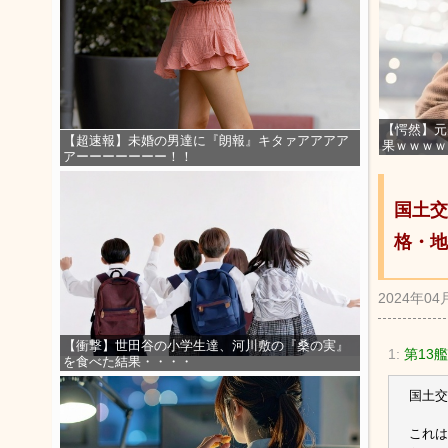
【愕然】元
【超速報】未婚の男達に『朗報』キタァアアアア
果ｗｗｗｗ
アーーーーーーー！！
国土交
格・地
2024年04
【衝撃】世田谷の小学生達、河川敷の『桑の実』
1:
第13艦
を食べた結果・・・・
国土交
これは