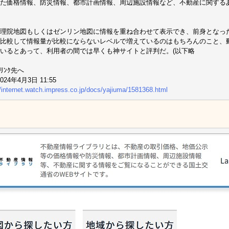
た価格情報、防災情報、都市計画情報、周辺施設情報など、不動産に関する
理院地図もしくはゼンリン地図に情報を重ね合わせて表示でき、前身となっ
比較して情報量が比較にならないレベルで増えているのはもちろんのこと、動
いるとあって、利用者の間では早くも神サイトと評判だ。(以下略
ﾘﾝｸ先へ
2024年4月3日 11:55
//internet.watch.impress.co.jp/docs/yajiuma/1581368.html