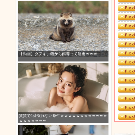
【動画】タヌキ、猫から餌奪って逃走ｗｗｗ
賃貸で1番譲れない条件ｗｗｗｗｗｗｗｗｗｗｗｗ
ｗｗｗｗｗｗｗ