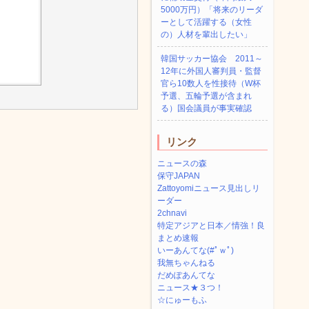
5000万円）「将来のリーダ
ーとして活躍する（女性
の）人材を輩出したい」
韓国サッカー協会 2011～
12年に外国人審判員・監督
官ら10数人を性接待（W杯
予選、五輪予選が含まれ
る）国会議員が事実確認
リンク
ニュースの森
保守JAPAN
Zattoyomiニュース見出しリ
ーダー
2chnavi
特定アジアと日本／情強！良
まとめ速報
いーあんてな(#ﾟｗﾟ)
我無ちゃんねる
だめぽあんてな
ニュース★３つ！
☆にゅーもふ