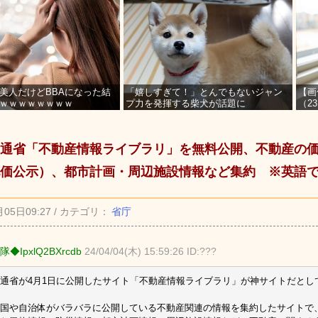
美人だけどBBAになった結
「嬉しすぎて！」とんでもないジャン
【画
ｗｗｗｗｗｗｗｗ
プ力を発揮する柴犬が話題に
（2
を募
通省「不動産情報ライブラリ」を無料公開、不動産の
価公示）、都市計画・周辺施設情報など集約 ※英語
月05日09:27 / カテゴリ：
省庁
隊◆IpxlQ2BXrcdb
24/04/04(木) 15:59:26 ID:???
通省が4月1日に公開したサイト「不動産情報ライブラリ」が神サイトだとし
国や自治体がバラバラに公開している不動産関連の情報を集約したサイトで