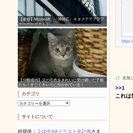
【速報】Microsoft、『神対応』キタァアアアアア
ーーーーーー！！
https:/
12:
名無
【分離成功】父の毛色をきれいに受け継いだ子猫
たち！すごくキレイに分かれている！
>>1
カテゴリ
これは
サイトについて
絵提供：
２ch全AAイラスト化計画
さま