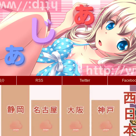
紹介
RSS
Twitter
Facebo