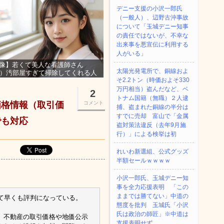
デニー支援の小沢一郎氏
（一般人）、辺野古沖事故
について「玉城デニー知事
の責任ではないが、不幸な
出来事を悪宣伝に利用する
人がいる」
像】若くて美人な看護師さん
太陽光発電所で、銅線およ
3）汚部屋すぎて掃除してくれる人
そ2.2トン（時価およそ330
集ｗｗｗ
万円相当）盗んだなど、ベ
2
トナム国籍（無職）２人逮
価格情報（取引価
コメント
捕、盗まれた銅線の半分は
すでに売却 富山で「金属
でも対応
盗対策法違反（去年9月施
行）」による検挙は初
れいわ新選組、公式グッズ
半額セールｗｗｗｗ
小沢一郎氏、玉城デニー知
事を全力応援表明 「この
ままでは勝てない」中道の
て早くも評判になっている。
態度を批判 玉城氏「小沢
氏は政治の師匠」※中道は
、不動産の取引価格や地価公示
支援表明せず