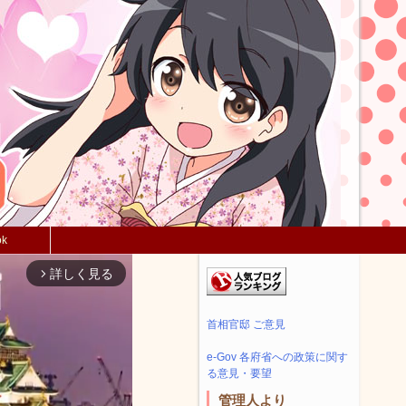
ok
詳しく見る
arrow_forward_ios
首相官邸 ご意見
e-Gov 各府省への政策に関す
る意見・要望
管理人より