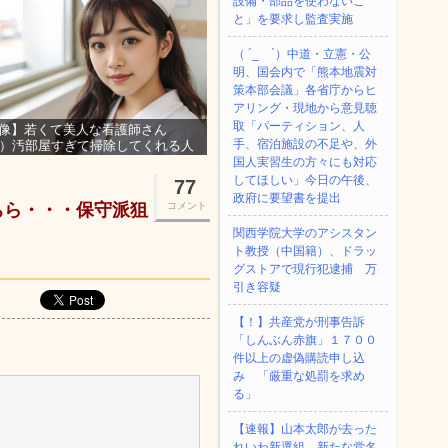
設備・部品を使わないこ
と」を要求し監査実施
（ ´_ゝ`）中道・立憲・公
明、国会内で「熊本地震対
策本部会議」各省庁からヒ
アリング・現地から意見聴
取「パーティション、人
像】若くて美人な看護師さん
手、宿泊施設の不足や、外
3）汚部屋すぎて掃除してくれる人
集ｗｗｗ
国人実習生の方々にも対応
してほしい」今日の午後、
77
政府に要望書を提出
ちら・・・保守派狙
コメント
関西学院大学のアシスタン
ト教授（中国籍）、ドラッ
グストアで現行犯逮捕 万
引き容疑
【！】共産党が刑事告訴
「しんぶん赤旗」１７００
件以上の虚偽購読申し込
み 「厳重な処罰を求め
る」
【速報】山本太郎が去った
れいわ新選組、新たな党名