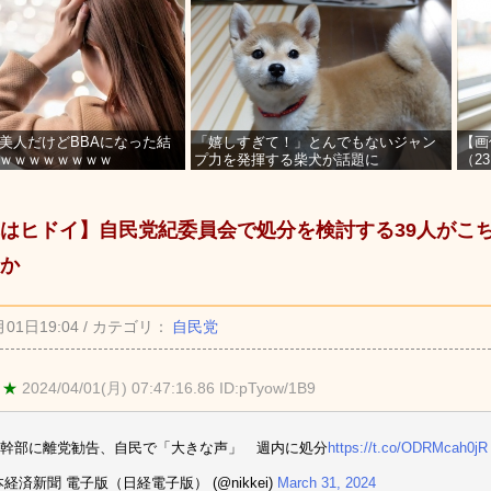
美人だけどBBAになった結
「嬉しすぎて！」とんでもないジャン
【画
ｗｗｗｗｗｗｗｗ
プ力を発揮する柴犬が話題に
（2
を募
はヒドイ】自民党紀委員会で処分を検討する39人がこ
か
月01日19:04 / カテゴリ：
自民党
 ★
2024/04/01(月) 07:47:16.86 ID:pTyow/1B9
幹部に離党勧告、自民で「大きな声」 週内に処分
https://t.co/ODRMcah0jR
本経済新聞 電子版（日経電子版） (@nikkei)
March 31, 2024