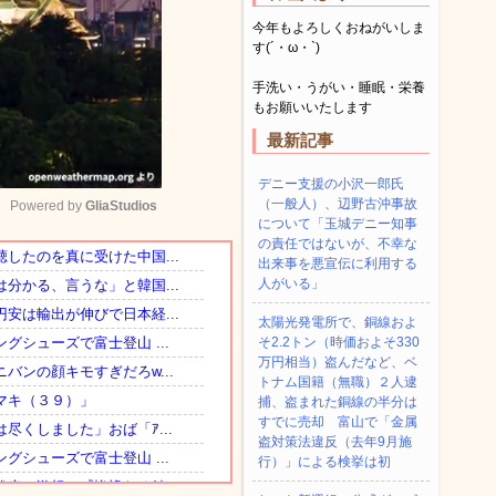
今年もよろしくおねがいしま
す(´・ω・`)
手洗い・うがい・睡眠・栄養
もお願いいたします
最新記事
デニー支援の小沢一郎氏
（一般人）、辺野古沖事故
Powered by 
GliaStudios
について「玉城デニー知事
の責任ではないが、不幸な
出来事を悪宣伝に利用する
Mute
人がいる」
太陽光発電所で、銅線およ
そ2.2トン（時価およそ330
万円相当）盗んだなど、ベ
トナム国籍（無職）２人逮
捕、盗まれた銅線の半分は
すでに売却 富山で「金属
盗対策法違反（去年9月施
行）」による検挙は初