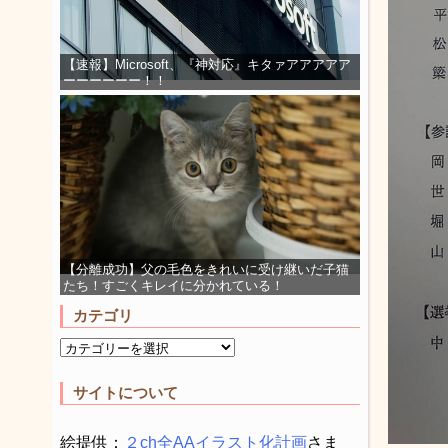
【速報】Microsoft、『神対応』キタァアアアアア
ーーーーーー！！
【分離成功】父の毛色をきれいに受け継いだ子猫
たち！すごくキレイに分かれている！
カテゴリ
サイトについて
絵提供：
２ch全AAイラスト化計画
さま