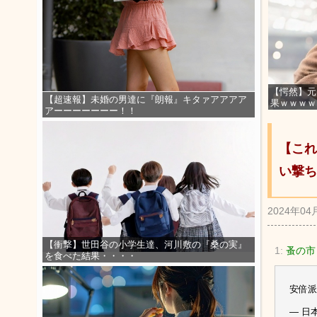
【愕然】元
【超速報】未婚の男達に『朗報』キタァアアアア
果ｗｗｗｗ
アーーーーーーー！！
【これ
い撃ち
2024年04
【衝撃】世田谷の小学生達、河川敷の『桑の実』
1:
蚤の市
を食べた結果・・・・
安倍派
— 日