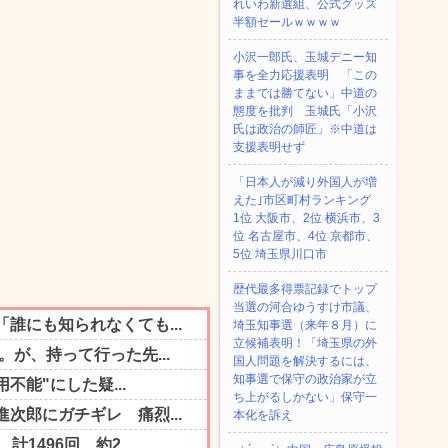
れいわ新選組、公式グッズ
半額セールｗｗｗｗ
小沢一郎氏、玉城デニー知
事を全力応援表明 「この
ままでは勝てない」中道の
態度を批判 玉城氏「小沢
氏は政治の師匠」※中道は
支援表明せず
「日本人が減り外国人が増
えた｣市区町村ランキング
1位 大阪市、2位 横浜市、3
位 名古屋市、4位 京都市、
5位 埼玉県川口市
歴代最多得票記録でトップ
当選の河合ゆうすけ市議、
埼玉知事選（来年８月）に
立候補表明！「埼玉県の外
国人問題を解決するには、
知事選で保守の政治家が立
ち上がるしかない」保守一
本化を訴え