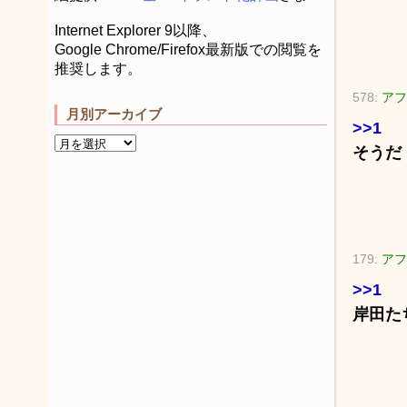
Internet Explorer 9以降、
Google Chrome/Firefox最新版での閲覧を
推奨します。
578:
アフ
月別アーカイブ
>>1
そうだ
179:
アフ
>>1
岸田た