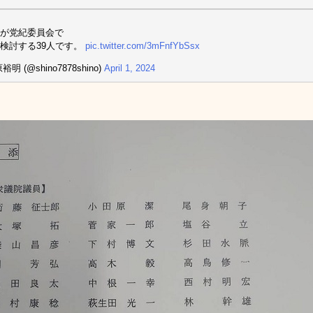
が党紀委員会で
検討する39人です。
pic.twitter.com/3mFnfYbSsx
裕明 (@shino7878shino)
April 1, 2024