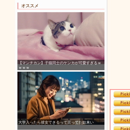
オススメ
【マンチカン】子猫同士のケンカが可愛すぎるｗ
ｗｗｗ
大学入ったら彼女できるって言ってた奴来い