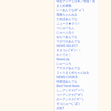
特定アジアと日本／情強！良
まとめ速報
いーあんてな(#ﾟｗﾟ)
我無ちゃんねる
だめぽあんてな
ニュース★３つ！
☆にゅーもふ
にゅーぷる☆
ねらーあんてな
ウホウホあんてな
NEWS SELECT
キタコレ(ﾟ∀ﾟ)！！
わくてか！
NewsLog
にゅーぷろ
アナログあんてな
２ｃｈまとめちゃんねる
NEWS CHOICE
特亜流あんてな
Best Trend News
しぃアンテナ(*ﾟーﾟ)
つーアンテナ(*ﾟ∀ﾟ)
のーアンテナ(ﾟAﾟ* )
ギコにゅー(,,ﾟДﾟ)
2GET