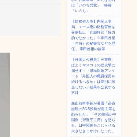
は「いのちの党」 略称
「いのち」
【財務省人事】内閣人事
局、エース級の財務官僚を
異例転出 官邸幹部「協力
的でなかった」※岸田首相
（当時）の秘書官などを歴
任 、岸田首相の後輩
【外国人公務員】三重県、
ぱよくマスコミの総攻撃に
屈せず！「県民対象アンケ
ート『外国人の職員採用を
続けるべきか』は差別に該
当しない」結果を公表する
方針
森山前幹事長が暴露「高市
総理のSNS投稿が習主席を
怒らせた」 「その投稿が中
国側（習近平主席）を怒ら
せ、日中関係をこじらせる
大きなきっかけになった」