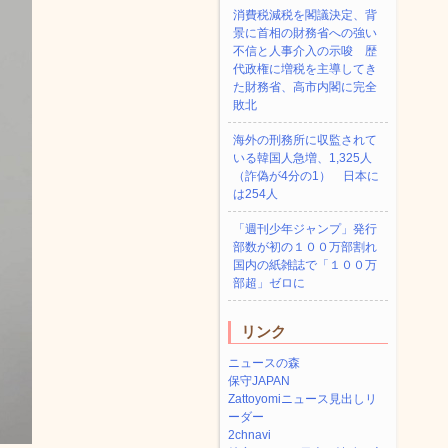
消費税減税を閣議決定、背
景に首相の財務省への強い
不信と人事介入の示唆 歴
代政権に増税を主導してき
た財務省、高市内閣に完全
敗北
海外の刑務所に収監されて
いる韓国人急増、1,325人
（詐偽が4分の1） 日本に
は254人
「週刊少年ジャンプ」発行
部数が初の１００万部割れ
国内の紙雑誌で「１００万
部超」ゼロに
リンク
ニュースの森
保守JAPAN
Zattoyomiニュース見出しリ
ーダー
2chnavi