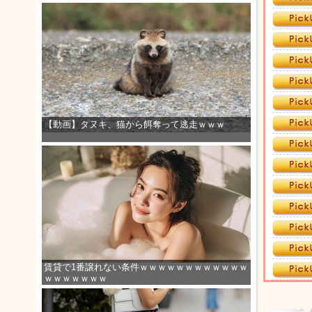
【動画】タヌキ、猫から餌奪って逃走ｗｗｗ
賃貸で1番譲れない条件ｗｗｗｗｗｗｗｗｗｗｗｗ
ｗｗｗｗｗｗｗ