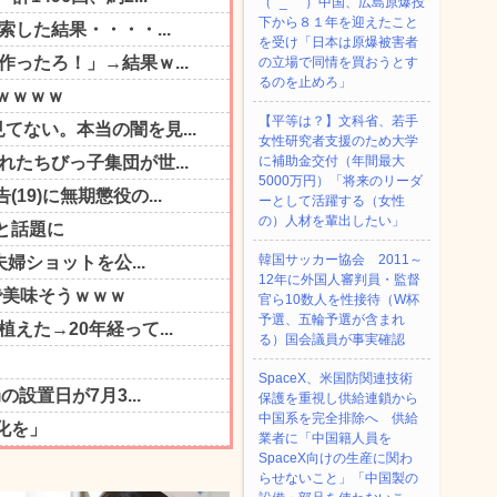
（ ´_ゝ`）中国、広島原爆投
下から８１年を迎えたこと
を受け「日本は原爆被害者
の立場で同情を買おうとす
るのを止めろ」
【平等は？】文科省、若手
女性研究者支援のため大学
に補助金交付（年間最大
5000万円）「将来のリーダ
ーとして活躍する（女性
の）人材を輩出したい」
韓国サッカー協会 2011～
12年に外国人審判員・監督
官ら10数人を性接待（W杯
予選、五輪予選が含まれ
る）国会議員が事実確認
SpaceX、米国防関連技術
保護を重視し供給連鎖から
中国系を完全排除へ 供給
業者に「中国籍人員を
SpaceX向けの生産に関わ
らせないこと」「中国製の