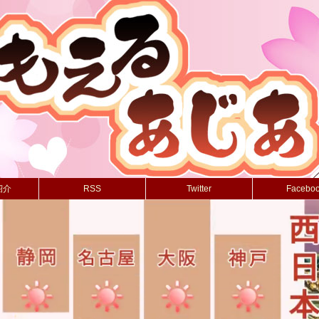
紹介
RSS
Twitter
Facebo