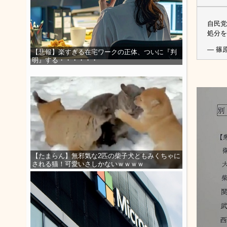
自民党
処分を
— 篠原
【悲報】楽すぎる在宅ワークの正体、ついに『判
明』する・・・・・・
【たまらん】無邪気な2匹の柴子犬ともみくちゃに
される猫！可愛いさしかないｗｗｗｗ