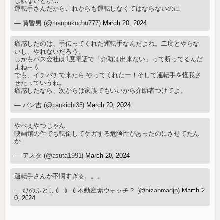
し訳ないとか…
運転手さんだからこれからも運転しなくてはならないのに
— 黄昏男 (@manpukudou777)
March 20, 2024
痛感したのは、手伝ってくれた運転手なんだよね。二度とやらな
いし、やれないだろう。
しかもバス会社は1度電話で「介助は出来ない」って断ってるんだ
よね～💧
でも、イチバチで来たら やってくれたー！そして運転手を怪我さ
せたっていうね。
痛感したなら、次からは家族でもいいから介助者つけてよ。
— パン吉 (@pankichi35)
March 20, 2024
やべぇやつじゃん
映画館の件でも転倒してケガする危険性があったのにさせてたん
か
— アスタ (@asuta1991)
March 20, 2024
運転手さんが不憫すぎる。。。
— ひのふとし💉 💉 💉不動産垢ウォッチ？ (@bizabroadjp)
March 2
0, 2024