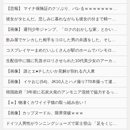
【悲報】 マイナ保険証のクソぶり、バレるｗｗｗｗｗｗｗｗｗ
彼女がタヒんだ。悲しみに暮れながらも彼女の分まで精一杯生きようと誓った。だが実は生きていた！突撃するとふっくらした顔で大きなお腹を抱えて...
【画像】 週刊少年ジャンプ、「ロクのおかしな家」とかいう微妙な漫画を巻頭カラーにしたせいで100万部切る
飲み屋でケンカした相手をコロした男の弁護をした。そして数年後、因果応報を思わせる出来事が…
コスプレイヤーまめだいふくさんが駅のホームでパンモロ事故
生配信中に猫に乳首ポロリさせられた10代美少女のアーカイブ、500万再生越えｗｗｗ
【画像】 誰とエ●チしたいか見解が別れる六人衆
【画像】 イケおじ(54)、JK10人とハメ撮り770本撮って逮捕ｗｗｗｗｗｗｗ
韓国政府「3年前に石炭火発のアンモニア混焼で協力するっていったけどあれ取りやめな。政権変わったし」……韓国とまともな協力ができない理由、これなんですよね
【ｗ】物凄くカワイイ子猫の取っ組み合い！
【画像】カップヌードル、限界突破ｗｗｗ
ドイツ人男性がランニングシューズで富士登山 「足をくじいて動けない」