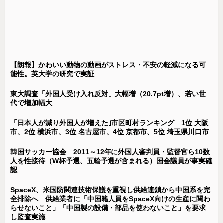
【朗報】かわいい動物の動画がストレス・不安の軽減になる可
能性。英大学の研究で実証
東大調査「外国人受け入れ反対」大幅増（20.7pt増）、若い世
代で増加幅大
「日本人が減り外国人が増えた｣市区町村ランキング 1位 大阪
市、2位 横浜市、3位 名古屋市、4位 京都市、5位 埼玉県川口市
韓国サッカー協会 2011～12年に外国人審判員・監督官ら10数
人を性接待（W杯予選、五輪予選が含まれる）国会議員が事実確
認
SpaceX、米国防関連技術保護を重視し供給連鎖から中国系を完
全排除へ 供給業者に「中国籍人員をSpaceX向けの生産に関わ
らせないこと」「中国製の設備・部品を使わないこと」を要求
し監査実施