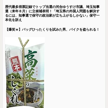
歴代最多得票記録でトップ当選の河合ゆうすけ市議、埼玉知事
選（来年８月）に立候補表明！「埼玉県の外国人問題を解決す
るには、知事選で保守の政治家が立ち上がるしかない」保守一
本化を訴え
【爆笑ｗ】バッグひったくりを試みた男、バイクを盗られる！