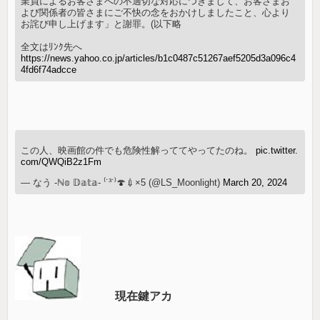
業員によるお客さまへの不適切な対応につきまして、お客さまお
よび関係者の皆さまにご不快の念をおかけしましたこと、心より
お詫び申し上げます」と謝罪。(以下略
全文はﾘﾝｸ先へ
https://news.yahoo.co.jp/articles/b1c0487c51267aef5205d3a096c4
4fd6f74adcce
この人、映画館の件でも危険性解っててやってたのね。
pic.twitter.
com/QWQiB2z1Fm
— なう -ℕ𝕠 𝔻𝕒𝕥𝕒- ⁽˙³˙⁾🍄💉×5 (@LS_Moonlight)
March 20, 2024
現在鍵アカ