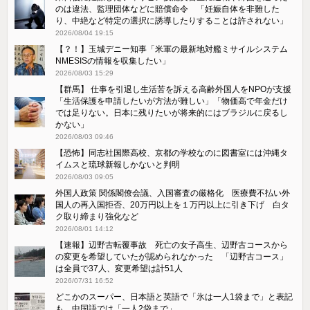
のは違法、監理団体などに賠償命令 「妊娠自体を非難した
り、中絶など特定の選択に誘導したりすることは許されない」
2026/08/04 19:15
【？！】玉城デニー知事「米軍の最新地対艦ミサイルシステム
NMESISの情報を収集したい」
2026/08/03 15:29
【群馬】 仕事を引退し生活苦を訴える高齢外国人をNPOが支援
「生活保護を申請したいが方法が難しい」「物価高で年金だけ
では足りない。日本に残りたいが将来的にはブラジルに戻るし
かない」
2026/08/03 09:46
【恐怖】同志社国際高校、京都の学校なのに図書室には沖縄タ
イムスと琉球新報しかないと判明
2026/08/03 09:05
外国人政策 関係閣僚会議、入国審査の厳格化 医療費不払い外
国人の再入国拒否、20万円以上を１万円以上に引き下げ 白タ
ク取り締まり強化など
2026/08/01 14:12
【速報】辺野古転覆事故 死亡の女子高生、辺野古コースから
の変更を希望していたが認められなかった 「辺野古コース」
は全員で37人、変更希望は計51人
2026/07/31 16:52
どこかのスーパー、日本語と英語で「氷は一人1袋まで」と表記
も、中国語では「一人2袋まで」