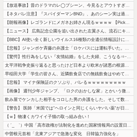
【放送事故】昔のドラマのレ◯プシーン、今見るとアウトすぎる・・・
【ネタバレ注意】『スパイダーマンBND』、あのシーン実は過去作のセルフ...
【朗報画像】レゴランドにメガネお姉さん現るｗｗｗｗ 【Pickup07...
【ニュース】 広島記念公園を追い出された左翼さん、流石にキモすぎて炎上
【BBC】AI使い全く新しいウイルス16種類の全遺伝情報設計に初成功
【悲報】ジャンポケ斉藤の弁護士「ロケバスには運転手いた。常識的に考えて...
【驚愕】性行為をしない『友情結婚』をした夫婦、こうなる⇒･･･！！！
太平洋戦争史振り返ると思ったけど日本より欧米が諸悪の根源やん
早稲田大学「学生の皆さん、近隣飲食店での無銭飲食はやめてください」
【悲報】 マイナ保険証のクソぶり、バレるｗｗｗｗｗｗｗｗｗ
【画像】 週刊少年ジャンプ、「ロクのおかしな家」とかいう微妙な漫画を巻...
飲み屋でケンカした相手をコロした男の弁護をした。そして数年後、因果応報...
【警告】 医師「米国では”ヘロインと同じくらいヤバい薬”が日本では平気...
【ｗ】物凄くカワイイ子猫の取っ組み合い！
（ ´_ゝ`）中国「高市政権が法制化を進めた国家情報局の設置日が7月3...
中曽根元首相「北東アジアで急激な変化 日韓協力強化を」