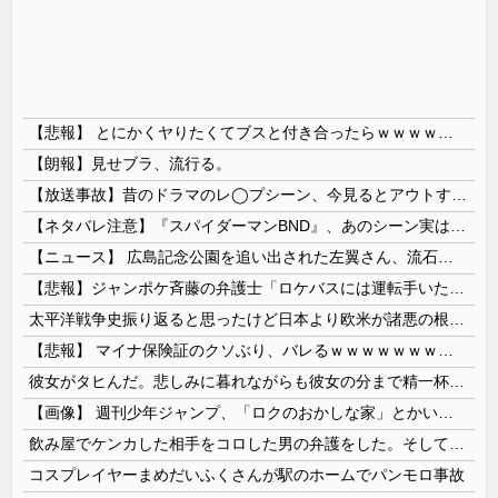
【悲報】 とにかくヤりたくてブスと付き合ったらｗｗｗｗｗｗｗｗｗｗｗｗｗｗｗ
【朗報】見せブラ、流行る。
【放送事故】昔のドラマのレ◯プシーン、今見るとアウトすぎる・・・
【ネタバレ注意】『スパイダーマンBND』、あのシーン実は過去作のセルフカバーだった
【ニュース】 広島記念公園を追い出された左翼さん、流石にキモすぎて炎上
【悲報】ジャンポケ斉藤の弁護士「ロケバスには運転手いた。常識的に考えてフ●ラさせるわけないでしょ」
太平洋戦争史振り返ると思ったけど日本より欧米が諸悪の根源やん
【悲報】 マイナ保険証のクソぶり、バレるｗｗｗｗｗｗｗｗｗ
彼女がタヒんだ。悲しみに暮れながらも彼女の分まで精一杯生きようと誓った。だが実は生きていた！突撃するとふっくらした顔で大きなお腹を抱えて...
【画像】 週刊少年ジャンプ、「ロクのおかしな家」とかいう微妙な漫画を巻頭カラーにしたせいで100万部切る
飲み屋でケンカした相手をコロした男の弁護をした。そして数年後、因果応報を思わせる出来事が…
コスプレイヤーまめだいふくさんが駅のホームでパンモロ事故