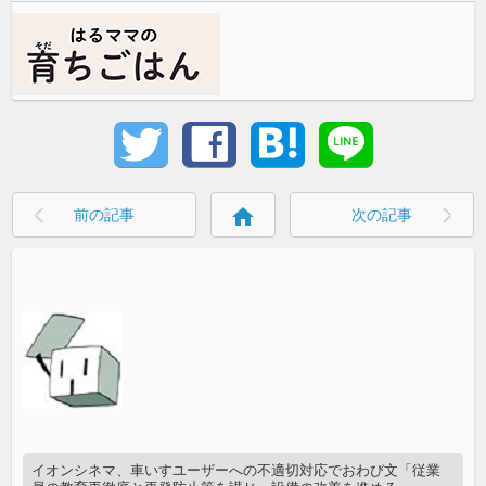
home
前の記事
次の記事
イオンシネマ、車いすユーザーへの不適切対応でおわび文「従業