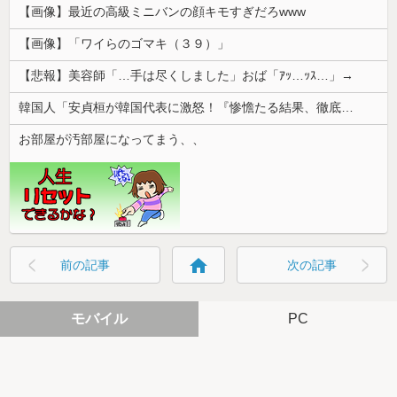
【画像】最近の高級ミニバンの顔キモすぎだろwww
【画像】「ワイらのゴマキ（３９）」
【悲報】美容師「…手は尽くしました」おば「ｱｯ…ｯｽ…」→
韓国人「安貞桓が韓国代表に激怒！『惨憺たる結果、徹底的な刷新が必要だ』と監督や協会を痛烈批判」
お部屋が汚部屋になってまう、、
home
前の記事
次の記事
モバイル
PC