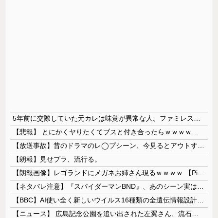
5年前に交際していた元カレは味覚が異常な人。ファミレスへ行くと備え付けの醤油をジャボジャボ入れてサイゼのミラノ風ドリアには醤油を3秒くらいかけていた。おやつはアンチョビ
【悲報】 とにかくヤりたくてブスと付き合ったらｗｗｗｗｗｗｗｗｗｗｗｗｗｗｗ
【放送事故】昔のドラマのレ◯プシーン、今見るとアウトすぎる・・・
【朗報】見せブラ、流行る。
【朗報画像】レゴランドにメガネお姉さん現るｗｗｗｗ 【Pickup07093028】
【ネタバレ注意】『スパイダーマンBND』、あのシーン実は過去作のセルフカバーだった
【BBC】AI使い全く新しいウイルス16種類の全遺伝情報設計に初成功
【ニュース】 広島記念公園を追い出された左翼さん、流石にキモすぎて炎上