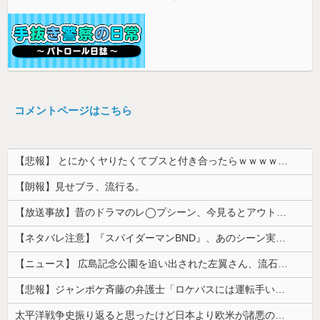
コメントページはこちら
【悲報】 とにかくヤりたくてブスと付き合ったらｗｗｗｗｗｗｗｗｗｗｗｗｗｗｗ
【朗報】見せブラ、流行る。
【放送事故】昔のドラマのレ◯プシーン、今見るとアウトすぎる・・・
【ネタバレ注意】『スパイダーマンBND』、あのシーン実は過去作のセルフカバーだった
【ニュース】 広島記念公園を追い出された左翼さん、流石にキモすぎて炎上
【悲報】ジャンポケ斉藤の弁護士「ロケバスには運転手いた。常識的に考えてフ●ラさせるわけないでしょ」
太平洋戦争史振り返ると思ったけど日本より欧米が諸悪の根源やん