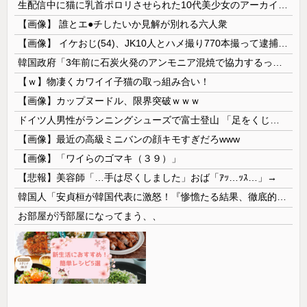
生配信中に猫に乳首ポロリさせられた10代美少女のアーカイブ、500万再生越えｗｗｗ
【画像】 誰とエ●チしたいか見解が別れる六人衆
【画像】 イケおじ(54)、JK10人とハメ撮り770本撮って逮捕ｗｗｗｗｗｗｗ
韓国政府「3年前に石炭火発のアンモニア混焼で協力するっていったけどあれ取りやめな。政権変わったし」……韓国とまともな協力ができない理由、これなんですよね
【ｗ】物凄くカワイイ子猫の取っ組み合い！
【画像】カップヌードル、限界突破ｗｗｗ
ドイツ人男性がランニングシューズで富士登山 「足をくじいて動けない」
【画像】最近の高級ミニバンの顔キモすぎだろwww
【画像】「ワイらのゴマキ（３９）」
【悲報】美容師「…手は尽くしました」おば「ｱｯ…ｯｽ…」→
韓国人「安貞桓が韓国代表に激怒！『惨憺たる結果、徹底的な刷新が必要だ』と監督や協会を痛烈批判」
お部屋が汚部屋になってまう、、