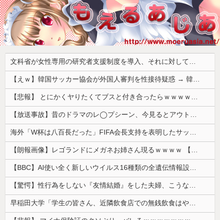
文科省が女性専用の研究者支援制度を導入、それに対して子育て負担に苦しむ若手男性研究者は……
【えｗ】韓国サッカー協会が外国人審判を性接待疑惑 → 韓国ネットに動揺広がる「信じられない」「要求した外国人審判もおかしい」「韓国以外の国にも要求しているのでは」
【悲報】 とにかくヤりたくてブスと付き合ったらｗｗｗｗｗｗｗｗｗｗｗｗｗｗｗ
【放送事故】昔のドラマのレ◯プシーン、今見るとアウトすぎる・・・
海外「W杯は八百長だった」FIFA会長支持を表明したサッカー協会に海外大騒ぎ！（海外の反応）
【朗報画像】レゴランドにメガネお姉さん現るｗｗｗｗ 【Pickup07093028】
【BBC】AI使い全く新しいウイルス16種類の全遺伝情報設計に初成功
【驚愕】性行為をしない『友情結婚』をした夫婦、こうなる⇒･･･！！！
早稲田大学「学生の皆さん、近隣飲食店での無銭飲食はやめてください」