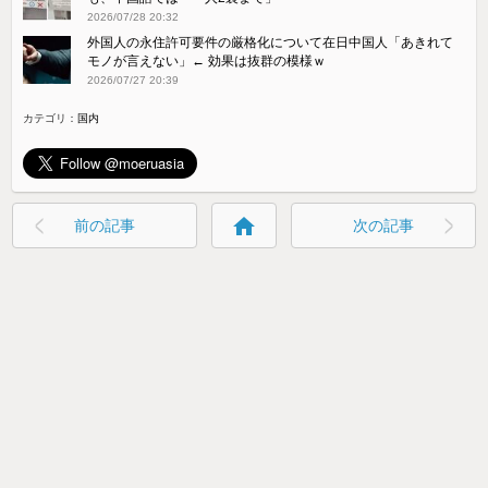
2026/07/28 20:32
外国人の永住許可要件の厳格化について在日中国人「あきれて
モノが言えない」← 効果は抜群の模様ｗ
2026/07/27 20:39
カテゴリ：
国内
home
前の記事
次の記事