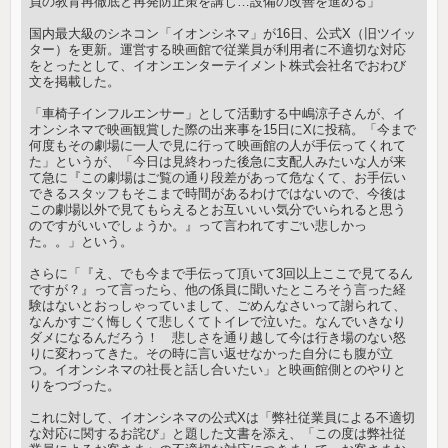
員の教育再徹底と再発防止策を講じ…設備の改善を進める」
国内最大級のシネコン「イオンシネマ」が16日、公式X（旧ツイッ
ター）を更新。運営する映画館で従業員が利用者に不適切な対応
をとったとして、イオンエンターテイメント株式会社名でおわび
文を掲載した。
「車椅子インフルエンサー」として活動する中嶋涼子さんが、イ
オンシネマで映画観賞した際の出来事を15日にXに投稿。「今まで
何度もその劇場に一人で見に行って映画館の人が手伝ってくれて
た」というが、「今日は見終わった後急に支配人みたいな人が来
て急に『この劇場はご覧の通り段差があって危なくて、お手伝い
できるスタッフもそこまで時間があるわけではないので、今後は
この劇場以外で見てもらえるとお互いいい気分でいられると思う
のですがいいでしょうか。』って言われてすごい悲しかっ
た。。」という。
さらに「『え、でも今まで手伝って頂いて3回以上ここで見てるん
ですが？』って言ったら、他の係員に聞いたところそう言った経
験はないとおっしゃっていまして、ごめんなさいって謝られて、
なんかすごく悔しくて悲しくてトイレで泣いた。なんでいきなり
ダメになるんだろう！ 悲しさを通り越して今は行き場のない怒
りに変わってきた。その時に言い返せなかった自分にも腹が立
つ。イオンシネマの社長と話し合いたい」と映画館側とのやりと
りをつづった。
これに対して、イオンシネマの公式Xは「弊社従業員による不適切
な対応に関するお詫び」と題した文書を添え、「この度は弊社従