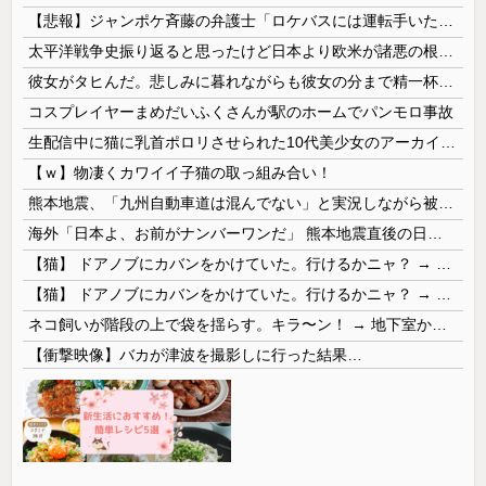
【悲報】ジャンポケ斉藤の弁護士「ロケバスには運転手いた。常識的に考えてフ●ラさせるわけないでしょ」
太平洋戦争史振り返ると思ったけど日本より欧米が諸悪の根源やん
彼女がタヒんだ。悲しみに暮れながらも彼女の分まで精一杯生きようと誓った。だが実は生きていた！突撃するとふっくらした顔で大きなお腹を抱えて...
コスプレイヤーまめだいふくさんが駅のホームでパンモロ事故
生配信中に猫に乳首ポロリさせられた10代美少女のアーカイブ、500万再生越えｗｗｗ
【ｗ】物凄くカワイイ子猫の取っ組み合い！
熊本地震、「九州自動車道は混んでない」と実況しながら被災地へ向かう有名アナなどに批判殺到 全国紙記者「最新の状況をいち早く伝えることは報道機関としての責務」「情報を取り上げることには大きな意義がある」
海外「日本よ、お前がナンバーワンだ」 熊本地震直後の日本の対応のスピードに世界が衝撃
【猫】 ドアノブにカバンをかけていた。行けるかニャ？ → 猫はこうなります…
【猫】 ドアノブにカバンをかけていた。行けるかニャ？ → 猫はこうなります…
ネコ飼いが階段の上で袋を揺らす。キラ〜ン！ → 地下室からヤツが現れる…
【衝撃映像】バカが津波を撮影しに行った結果…