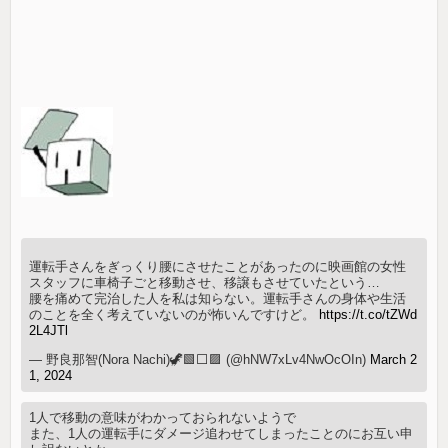
運転手さんをぎっくり腰にさせたことがあったのに映画館の女性
スタッフに車椅子ごと移動させ、移譲もさせていたという…
腰を痛めて完治した人を私は知らない。運転手さんの身体や生活
のことを全く考えていないのが怖いんですけど。
https://t.co/tZWd
2L4JTl
— 野良那智(Nora Nachi)🦖🟩⬜🟪 (@hNW7xLv4NwOcOIn)
March 2
1, 2024
1人で移動の意味がわかっておられないようで
また、1人の運転手にダメージ追わせてしまったことのにお互い申