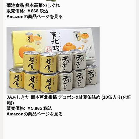
菊池食品 熊本高菜のしぐれ
販売価格: ￥868 税込
Amazonの商品ページを見る
JAあしきた 熊本芦北柑橘 デコポン&甘夏缶詰め (10缶入り(化粧
箱))
販売価格: ￥5,665 税込
Amazonの商品ページを見る