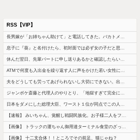
RSS【VIP】
長男嫁が「お姉ちゃん助けて」と電話してきた。バカトメが、雪の中うちの息子に会いに来ようとしたらしく...
息子に『葵』と名付けたら、初対面では必ず女の子だと思われる。同じ名前でも避けられなかった勘違いとは…
休んだ翌日、先輩パートに申し送りあるかと確認したらいきなりキレられた。このパートの性格悪くないか？
ATMで何度も入出金を繰り返す人に声をかけた若い女性にモヤっとする。若い人ってそんな余裕ないのかな？
夫をどうしても労ってあげられないし大切にできない。出産した時の夫の態度に納得できなくて...
ジャンポケ斎藤と代理人のやりとり、「地獄すぎて完全にコントになってる……」と衝撃を受ける人が続出中
日本をダメにした総理大臣、ワースト１位が同点でこの人ｗｗｗｗｗｗ
【速報】 みいちゃん、覚醒し戦闘民族化。お子様二人をフルボッコにしてしまう
【画像】 トラックの運ちゃん御用達ターミナル食堂のざっかけないオムライスｗｗｗｗｗｗｗｗｗｗ
【画像】 十二支合体！！ところでその前足、猫じゃね？