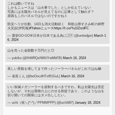
これは酷いですね
しかもニュースは「山火事でした」としか伝えていない
写真には太陽光パネルが見えてるのに記事として触れず？
原因もこのパネルではないのですかね💧
防災ヘリが出動、14日も消火活動続く 和歌山県すさみ町の林野
火災(紀伊民報)
#Yahooニュース
https://t.co/Yu1IZrzdFC
— 選挙GO-GO🌸日本が日本である為に🇯🇵 (@unitedjpn)
March 1
6, 2024
山を売った金額数十万円だと😶
— yukiko (@IhWRQsNWUYwMbFB)
March 16, 2024
美しい景観を壊してまで作ったソーラーパネルがこれではね😂
— 省吾くん (@boOocdHTx8f1GuL)
March 16, 2024
いい加減メガソーラーを規制するべきですわ。私は太陽光は否定
しないが、それは屋根の上にのせる前提であり、このような山を
切り開いての開発にはダメ出ししたい。
— uchi（祝＼(^-^)／PPMMPPP) (@uchi987)
January 18, 2024