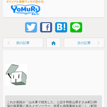
home
前の記事
次の記事
これが産経が「山火事で焼失した」と話す和歌山県すさみ町口和
深の旭電業に係るメガソーラー。何度も崩落事故を起こし（町役