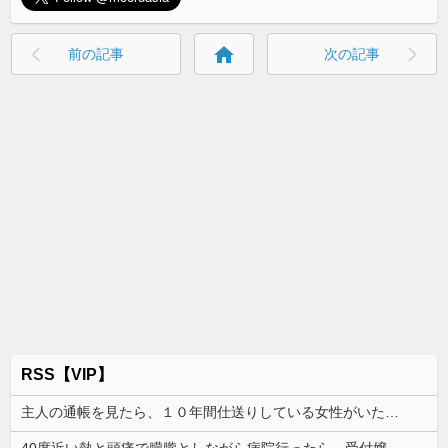
home
前の記事
次の記事
RSS【VIP】
主人の通帳を見たら、１０年間仕送りしている女性がいた。主人に問い詰めたら、白状して...
40度近い熱と頭痛で朦朧としながら病院行ったら、受付嬢が「予約のない人は診ません」と拒否された。タクシーを呼ぶための電話も貸してくれず...