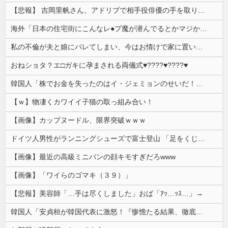
【悲報】 吉岡里帆さん、アドリブで相手役俳優の手を取りお○ぱいに押し当てる
海外「日本の住宅街にこんなレ●プ魔が潜んでるとかマジかよ…さすがHENTAIの国…」
私の不倫が夫と娘にバレてしまい、今はお情けで家に置いてもらっている状態です。行為を娘に見られていたなんて全く気付きませんでした。娘の「汚...
おねショタ？エ□ガキに孕まされる両儀式♥️????♥️????♥️
韓国人「株でお金を失ったのはイ・ジェミョンのせいだ！」として支持率が右肩下がりに……まあ、本当にその側面があるので救えないんですが
【ｗ】物凄くカワイイ子猫の取っ組み合い！
【画像】カップヌードル、限界突破ｗｗｗ
ドイツ人男性がランニングシューズで富士登山 「足をくじいて動けない」
【画像】最近の高級ミニバンの顔キモすぎだろwww
【画像】「ワイらのゴマキ（３９）」
【悲報】美容師「…手は尽くしました」おば「ｱｯ…ｯｽ…」→
韓国人「安貞桓が韓国代表に激怒！『惨憺たる結果、徹底的な刷新が必要だ』と監督や協会を痛烈批判」