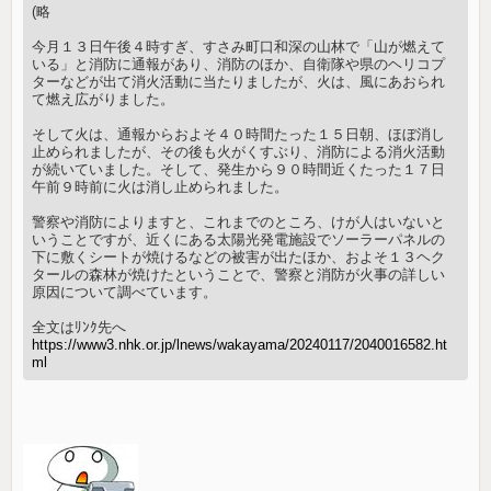
(略
今月１３日午後４時すぎ、すさみ町口和深の山林で「山が燃えて
いる」と消防に通報があり、消防のほか、自衛隊や県のヘリコプ
ターなどが出て消火活動に当たりましたが、火は、風にあおられ
て燃え広がりました。
そして火は、通報からおよそ４０時間たった１５日朝、ほぼ消し
止められましたが、その後も火がくすぶり、消防による消火活動
が続いていました。そして、発生から９０時間近くたった１７日
午前９時前に火は消し止められました。
警察や消防によりますと、これまでのところ、けが人はいないと
いうことですが、近くにある太陽光発電施設でソーラーパネルの
下に敷くシートが焼けるなどの被害が出たほか、およそ１３ヘク
タールの森林が焼けたということで、警察と消防が火事の詳しい
原因について調べています。
全文はﾘﾝｸ先へ
https://www3.nhk.or.jp/lnews/wakayama/20240117/2040016582.ht
ml