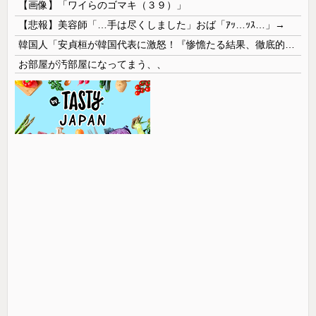
【画像】「ワイらのゴマキ（３９）」
【悲報】美容師「…手は尽くしました」おば「ｱｯ…ｯｽ…」→
韓国人「安貞桓が韓国代表に激怒！『惨憺たる結果、徹底的な刷新が必要だ』と監督や協会を痛烈批判」
お部屋が汚部屋になってまう、、