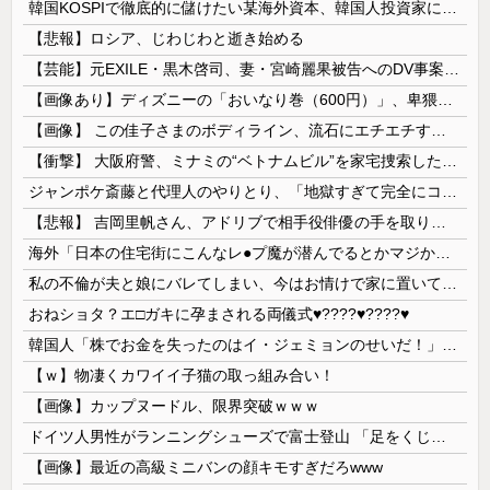
韓国KOSPIで徹底的に儲けたい某海外資本、韓国人投資家に楽観的すぎる未来予測を提示して……
【悲報】ロシア、じわじわと逝き始める
【芸能】元EXILE・黒木啓司、妻・宮崎麗果被告へのDV事案で逮捕されていた 宮崎は全身打撲、頭部裂傷及び打撲、頸部損傷の怪我
【画像あり】ディズニーの「おいなり巻（600円）」、卑猥すぎて賛否両論ｗｗｗｗｗ
【画像】 この佳子さまのボディライン、流石にエチエチすぎやろ！
【衝撃】 大阪府警、ミナミの“ベトナムビル”を家宅捜索した結果・・・・・・
ジャンポケ斎藤と代理人のやりとり、「地獄すぎて完全にコントになってる……」と衝撃を受ける人が続出中
【悲報】 吉岡里帆さん、アドリブで相手役俳優の手を取りお○ぱいに押し当てる
海外「日本の住宅街にこんなレ●プ魔が潜んでるとかマジかよ…さすがHENTAIの国…」
私の不倫が夫と娘にバレてしまい、今はお情けで家に置いてもらっている状態です。行為を娘に見られていたなんて全く気付きませんでした。娘の「汚...
おねショタ？エ□ガキに孕まされる両儀式♥️????♥️????♥️
韓国人「株でお金を失ったのはイ・ジェミョンのせいだ！」として支持率が右肩下がりに……まあ、本当にその側面があるので救えないんですが
【ｗ】物凄くカワイイ子猫の取っ組み合い！
【画像】カップヌードル、限界突破ｗｗｗ
ドイツ人男性がランニングシューズで富士登山 「足をくじいて動けない」
【画像】最近の高級ミニバンの顔キモすぎだろwww