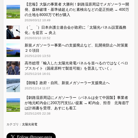
【悲報】大阪の事業者 大勝利！釧路湿原周辺でメガソーラー開
発、森林破壊・基準値超えのヒ素検出などの是正拒絶 → 400万
の土地を8000万で村が購入
2026/03/12 10:49
（ ´_ゝ`）日本弁護士連合会が政府に「太陽光パネル設置義務
化」を提言 → 炎上
2026/03/10 10:52
新規メガソーラー事業への支援廃止など、乱開発防止へ対策案
２０項目
2025/12/20 13:53
高市総理「輸入した太陽光発電パネルを並べるのではなくペロ
ブスカイト（国産原料で製造可能）を普及していく」
2025/12/16 16:01
【朗報】政府・自民、新規メガソーラー支援廃止へ
2025/12/14 11:07
【釧路湿原周辺にメガソーラー（パネルは全て中国製】事業者
が地元町内会に200万円支払い提案 → 町内会、拒否 北海道庁
は計画書を受理、あすにも着工
2025/12/05 22:38
カテゴリ：
太陽光発電