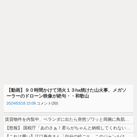
【動画】９０時間かけて消火１３ha焼けた山火事、メガソ
ーラーのドローン映像が絶句・・和歌山
2024/03/18 15:08
コメント(30)
賃貸物件を内覧中、ベランダに出たら突然ゾワッと両腕に鳥肌が出た。「やっ...
【怒報】 国税庁「あのさぁ！君らがちゃんと納税してくれないとこうなっち...
【これは重い】江口寿史さん「自分の絵ごと、このジャンルはそろそろ終わり...