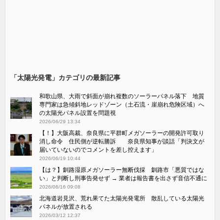
「太陽光発電」カテゴリの最新記事
和歌山県、大雨で斜面が崩れ複数のソーラーパネル落下 地質
専門家は急傾斜地レッドゾーン（土石流・崖崩れ危険区域）へ
の太陽光パネル設置を問題視
2026/06/29 13:34
【！】大阪高裁、奈良県に平群町メガソーラーの開発許可取り
消し命令 住民側が逆転勝訴 奈良県知事が談話「判決文が
届いていないのでコメントを差し控えます」
2026/06/19 10:44
【は？】釧路湿原メガソーラー無断伐採 釧路市「悪質ではな
い」と判断し刑事告発せず → 業者は報告書を出さず音信不通に
2026/06/16 09:08
北海道岩見沢、荒れ果てた太陽光発電所 散乱している太陽光
パネルが放置される
2026/03/12 12:37