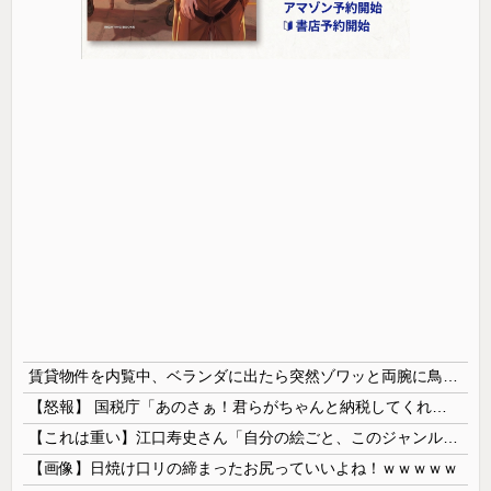
賃貸物件を内覧中、ベランダに出たら突然ゾワッと両腕に鳥肌が出た。「やっぱりこの部屋嫌だ」と思った瞬間、体が前にドンッと突き飛ばされて…
【怒報】 国税庁「あのさぁ！君らがちゃんと納税してくれないとこうなっちゃうけどどうする？！」←これw w w w w w w w
【これは重い】江口寿史さん「自分の絵ごと、このジャンルはそろそろ終わりかな」
【画像】日焼け口リの締まったお尻っていいよね！ｗｗｗｗｗ