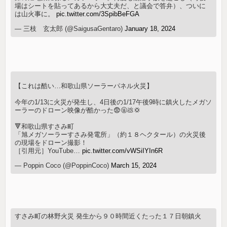
場はシートを貼ってあるから大丈夫だ、と議会で答弁）、ついに
は山火事に。
pic.twitter.com/3SpibBeFGA
— 三枝 玄太郎 (@SaigusaGentaro)
January 18, 2024
【これは酷い…和歌山県ソーラーパネル火災】
今年の1/13に火災が発生し、4日後の1/17午後9時に鎮火したメガソ
ーラーのドローン映像が酷かった😨🤬💩💢
🔻和歌山県すさみ町
「旭メガソーラーすさみ発電所」（約１８ヘクタール）の火災後
の現場をドローン撮影！
［引用元］YouTube…
pic.twitter.com/vWSiIYIn6R
— Poppin Coco (@PoppinCoco)
March 15, 2024
すさみ町の林野火災 発生から９０時間近くたった１７日朝鎮火