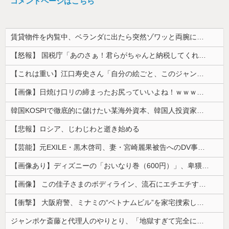
コメントページはこちら
賃貸物件を内覧中、ベランダに出たら突然ゾワッと両腕に鳥肌が出た。「やっぱりこの部屋嫌だ」と思った瞬間、体が前にドンッと突き飛ばされて…
【怒報】 国税庁「あのさぁ！君らがちゃんと納税してくれないとこうなっちゃうけどどうする？！」←これw w w w w w w w
【これは重い】江口寿史さん「自分の絵ごと、このジャンルはそろそろ終わりかな」
【画像】日焼け口リの締まったお尻っていいよね！ｗｗｗｗｗ
韓国KOSPIで徹底的に儲けたい某海外資本、韓国人投資家に楽観的すぎる未来予測を提示して……
【悲報】ロシア、じわじわと逝き始める
【芸能】元EXILE・黒木啓司、妻・宮崎麗果被告へのDV事案で逮捕されていた 宮崎は全身打撲、頭部裂傷及び打撲、頸部損傷の怪我
【画像あり】ディズニーの「おいなり巻（600円）」、卑猥すぎて賛否両論ｗｗｗｗｗ
【画像】 この佳子さまのボディライン、流石にエチエチすぎやろ！
【衝撃】 大阪府警、ミナミの“ベトナムビル”を家宅捜索した結果・・・・・・
ジャンポケ斎藤と代理人のやりとり、「地獄すぎて完全にコントになってる……」と衝撃を受ける人が続出中