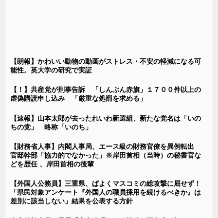
【朗報】かわいい動物の動画がストレス・不安の軽減になる可
能性。英大学の研究で実証
【！】共産党が刑事告訴 「しんぶん赤旗」１７００件以上の
虚偽購読申し込み 「厳重な処罰を求める」
【速報】山本太郎が去ったれいわ新選組、新たな党名は「いの
ちの党」 略称「いのち」
【財務省人事】内閣人事局、エース級の財務官僚を異例転出
官邸幹部「協力的でなかった」※岸田首相（当時）の秘書官な
どを歴任 、岸田首相の後輩
【外国人公務員】三重県、ぱよくマスコミの総攻撃に屈せず！
「県民対象アンケート『外国人の職員採用を続けるべきか』は
差別に該当しない」結果を公表する方針