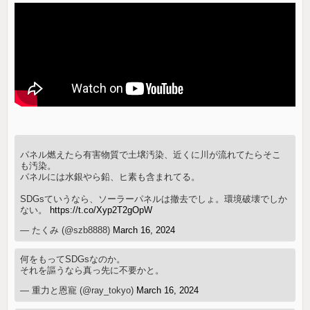
パネル燃えたら有害物質で土壌汚染、近くに川が流れてたらそこ
も汚染。
パネルには水銀やら鉛、ヒ素も含まれてる。
SDGsていうなら、ソーラーパネルは撤去でしょ。環境破壊でしか
ない。
https://t.co/Xyp2T2gOpW
— たくみ (@szb8888)
March 16, 2024
何をもってSDGsなのか。
それを謳うなら真っ先に不要かと。
— 重力と恩寵 (@ray_tokyo)
March 16, 2024