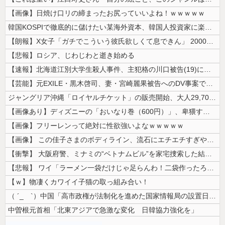
【画像】日焼け口リの締まったお尻っていいよね！ｗｗｗｗｗ
韓国KOSPIで徹底的に儲けたい某海外資本、韓国人投資家に楽観的すぎる...
【朗報】X女子「ガチでこういう彼氏欲しくて息できん」 2000万バズ
【悲報】ロシア、じわじわと逝き始める
【速報】北海道江別大学生殺人事件、主犯格の川口被告(19)に無期懲役の...
【芸能】元EXILE・黒木啓司、妻・宮崎麗果被告へのDV事案で逮捕され...
ジャングリア沖縄「ロイヤルチケット」の販売開始、大人29,700円にｗ...
【画像あり】ディズニーの「おいなり巻（600円）」、卑猥すぎて賛否両論...
【画像】フリーレンって絶対に性欲強いよなｗｗｗｗｗ
【画像】 この佳子さまのボディライン、流石にエチエチすぎやろ！
【衝撃】 大阪府警、ミナミの“ベトナムビル”を家宅捜索した結果・・・・...
【悲報】 ワイ「ラーメン一袋だけじゃ足らんわ！二袋作ったろ！」→結果ｗ...
【ｗ】物凄くカワイイ子猫の取っ組み合い！
（ ´_ゝ`）中国「高市政権が法制化を進めた国家情報局の設置日が7月3...
中曽根元首相「北東アジアで急激な変化 日韓協力強化を」