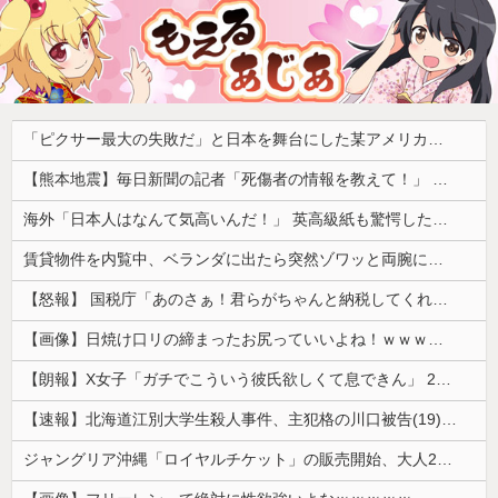
「ピクサー最大の失敗だ」と日本を舞台にした某アメリカ産アニメが話題に、日本と韓国の両方に失礼すぎるわ……
【熊本地震】毎日新聞の記者「死傷者の情報を教えて！」 → 企業「個人情報は控えます！」 → 記「年代は？特定につながらないでしょ？教えてよ？教えてよ？」
海外「日本人はなんて気高いんだ！」 英高級紙も驚愕した極限の中の日本人の姿に世界が衝撃
賃貸物件を内覧中、ベランダに出たら突然ゾワッと両腕に鳥肌が出た。「やっぱりこの部屋嫌だ」と思った瞬間、体が前にドンッと突き飛ばされて…
【怒報】 国税庁「あのさぁ！君らがちゃんと納税してくれないとこうなっちゃうけどどうする？！」←これw w w w w w w w
【画像】日焼け口リの締まったお尻っていいよね！ｗｗｗｗｗ
【朗報】X女子「ガチでこういう彼氏欲しくて息できん」 2000万バズ
【速報】北海道江別大学生殺人事件、主犯格の川口被告(19)に無期懲役の判決
ジャングリア沖縄「ロイヤルチケット」の販売開始、大人29,700円にｗｗｗｗｗｗｗｗｗ