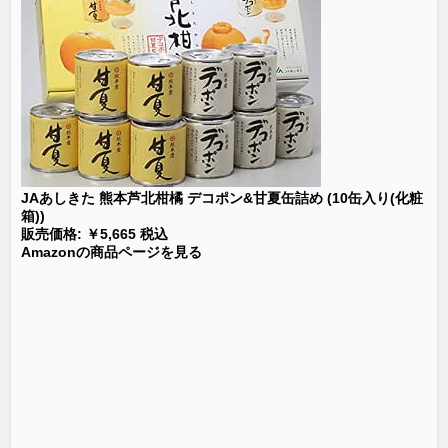
JAあしきた 熊本芦北柑橘 デコポン&甘夏缶詰め (10缶入り(化粧
箱))
販売価格: ￥5,665 税込
Amazonの商品ページを見る