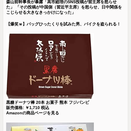
森山前幹事長が暴露「高市総理のSNS投稿が習主席を怒らせ
た」 「その投稿が中国側（習近平主席）を怒らせ、日中関係を
こじらせる大きなきっかけになった」
【爆笑ｗ】バッグひったくりを試みた男、バイクを盗られる！
黒糖ドーナツ棒 20本 お菓子 熊本 フジバンビ
販売価格: ￥1,710 税込
Amazonの商品ページを見る