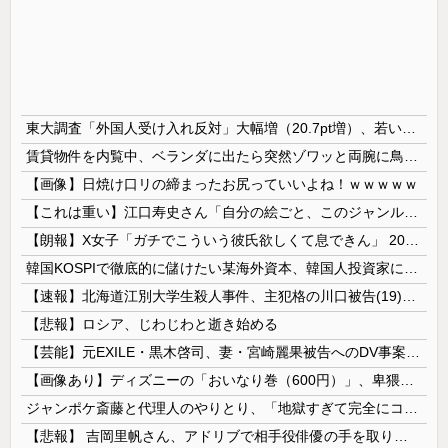
東大調査「外国人受け入れ反対」大幅増（20.7pt増）、若い世代で増加幅大
賃貸物件を内覧中、ベランダに出たら突然ゾワッと両腕に鳥肌が出た。「やっぱりこの部屋嫌だ」と思った瞬間、体が前にドンッと突き飛ばされて…
【画像】日焼け口リの締まったお尻っていいよね！ｗｗｗｗｗ
【これは重い】江口寿史さん「自分の絵ごと、このジャンルはそろそろ終わりかな」
【朗報】X女子「ガチでこういう彼氏欲しくて息できん」 2000万バズ
韓国KOSPIで徹底的に儲けたい某海外資本、韓国人投資家に楽観的すぎる未来予測を提示して……
【速報】北海道江別大学生殺人事件、主犯格の川口被告(19)に無期懲役の判決
【悲報】ロシア、じわじわと逝き始める
【芸能】元EXILE・黒木啓司、妻・宮崎麗果被告へのDV事案で逮捕されていた 宮崎は全身打撲、頭部裂傷及び打撲、頸部損傷の怪我
【画像あり】ディズニーの「おいなり巻（600円）」、卑猥すぎて賛否両論ｗｗｗｗｗ
ジャンポケ斎藤と代理人のやりとり、「地獄すぎて完全にコントになってる……」と衝撃を受ける人が続出中
【悲報】 吉岡里帆さん、アドリブで相手役俳優の手を取りお○ぱいに押し当てる