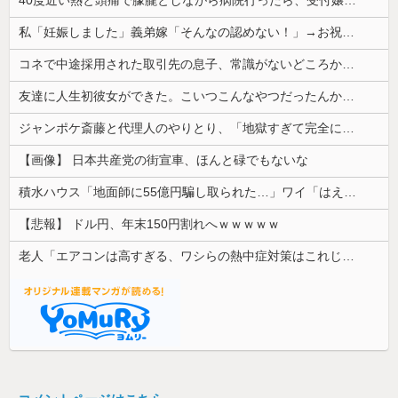
私「妊娠しました」義弟嫁「そんなの認めない！」→お祝いムードのはずが階段でまさかの出来事が起きて…
コネで中途採用された取引先の息子、常識がないどころかガチヤバい奴
友達に人生初彼女ができた。こいつこんなやつだったんかとショック
ジャンポケ斎藤と代理人のやりとり、「地獄すぎて完全にコントになってる……」と衝撃を受ける人が続出中
【画像】 日本共産党の街宣車、ほんと碌でもないな
積水ハウス「地面師に55億円騙し取られた…」ワイ「はえーかわいそう…会社滅茶苦茶やろなぁ」
【悲報】 ドル円、年末150円割れへｗｗｗｗｗ
老人「エアコンは高すぎる、ワシらの熱中症対策はこれじゃよ」