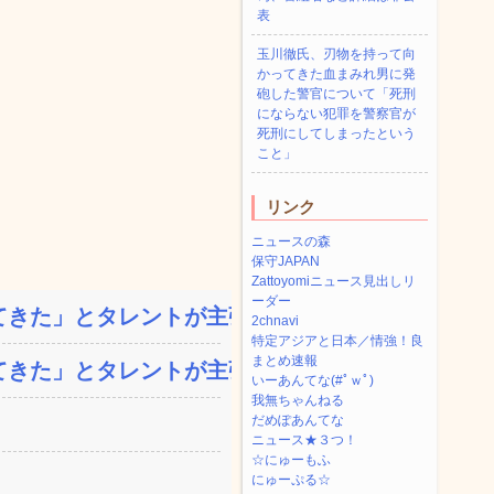
表
玉川徹氏、刃物を持って向
かってきた血まみれ男に発
砲した警官について「死刑
にならない犯罪を警察官が
死刑にしてしまったという
こと」
リンク
ニュースの森
保守JAPAN
Zattoyomiニュース見出しリ
ーダー
きた」とタレントが主張、...
2chnavi
特定アジアと日本／情強！良
まとめ速報
きた」とタレントが主張、...
いーあんてな(#ﾟｗﾟ)
我無ちゃんねる
だめぽあんてな
ニュース★３つ！
☆にゅーもふ
にゅーぷる☆