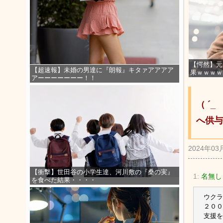
【愕然】元
【超速報】未婚の男達に『朗報』キタァアアアア
果ｗｗｗｗ
アーーーーーーー！！
（ ´
へ供与
2024年03
【衝撃】世田谷の小学生達、河川敷の『桑の実』
1:
名無しさ
を食べた結果・・・・
ウクラ
２００
支援を