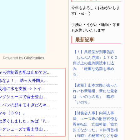
今年もよろしくおねがいしま
す(´・ω・`)
手洗い・うがい・睡眠・栄養
もお願いいたします
最新記事
【！】共産党が刑事告訴
「しんぶん赤旗」１７００
Powered by 
GliaStudios
件以上の虚偽購読申し込
み 「厳重な処罰を求め
る」
Mute
【速報】山本太郎が去った
れいわ新選組、新たな党名
は「いのちの党」 略称
「いのち」
【財務省人事】内閣人事
局、エース級の財務官僚を
異例転出 官邸幹部「協力
的でなかった」※岸田首相
（当時）の秘書官などを歴