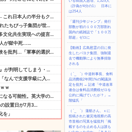
いる韓国人急増、1,325人
（詐偽が4分の1） 日本に
は254人
「週刊少年ジャンプ」発行
部数が初の１００万部割れ
国内の紙雑誌で「１００万
部超」ゼロに
【動画】広島慰霊の日に発
生したパヨク集団、強制退
去で機動隊により無事排除
される
（ ´_ゝ`）中道幹事長、食料
品消費税2年間1%の閣議決
定を批判 → 記者「中道改革
連合は食料品消費税ゼロを
公約に掲げていたが？」→
階猛氏「
（ ´_ゝ`） 蓮舫さん、ｘに
投稿された被災地視察の高
市首相の写真を猛批判「掲
載するのを止める人は誰も