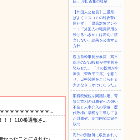
任 、岸田首相の後輩
【外国人公務員】三重県、
ぱよくマスコミの総攻撃に
屈せず！「県民対象アンケ
ート『外国人の職員採用を
続けるべきか』は差別に該
当しない」結果を公表する
方針
森山前幹事長が暴露「高市
総理のSNS投稿が習主席を
怒らせた」 「その投稿が中
国側（習近平主席）を怒ら
せ、日中関係をこじらせる
大きなきっかけになった」
消費税減税を閣議決定、背
景に首相の財務省への強い
不信と人事介入の示唆 歴
代政権に増税を主導してき
た財務省、高市内閣に完全
敗北
海外の刑務所に収監されて