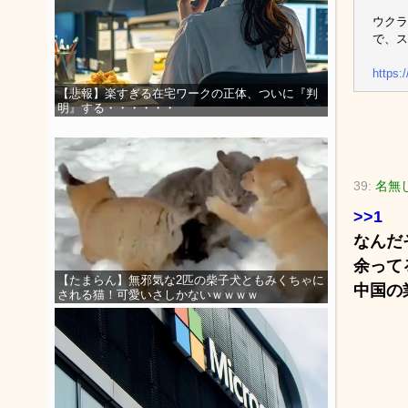
ウクラ
で、ス
https
【悲報】楽すぎる在宅ワークの正体、ついに『判
明』する・・・・・・
39:
名無し
>>1
なんだ
余って
【たまらん】無邪気な2匹の柴子犬ともみくちゃに
中国の
される猫！可愛いさしかないｗｗｗｗ