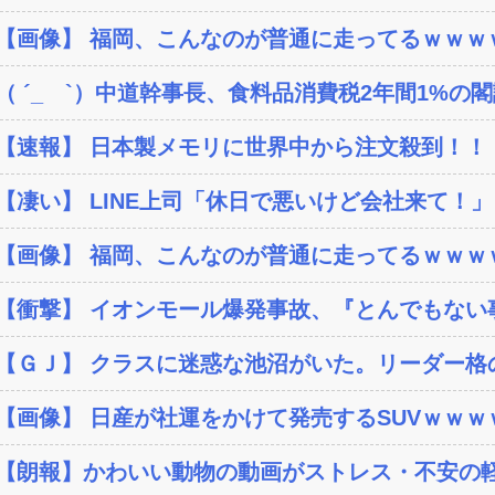
【画像】 福岡、こんなのが普通に走ってるｗｗｗｗ
（ ´_ゝ`）中道幹事長、食料品消費税2年間1%の閣議
【速報】 日本製メモリに世界中から注文殺到！！！
【凄い】 LINE上司「休日で悪いけど会社来て！」
【画像】 福岡、こんなのが普通に走ってるｗｗｗｗ
【衝撃】 イオンモール爆発事故、『とんでもない事
【ＧＪ】 クラスに迷惑な池沼がいた。リーダー格の
【画像】 日産が社運をかけて発売するSUVｗｗｗ
【朗報】かわいい動物の動画がストレス・不安の軽