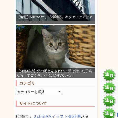
【速報】Microsoft、『神対応』キタァアアアアア
ーーーーーー！！
【分離成功】父の毛色をきれいに受け継いだ子猫
たち！すごくキレイに分かれている！
カテゴリ
サイトについて
絵提供：
２ch全AAイラスト化計画
さま