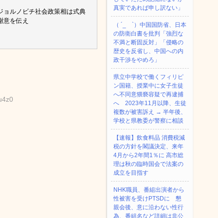
真実であれば申し訳ない」
ジョルノビチ社会政策相は式典
謝意を伝え
（ ´_ゝ`）中国国防省、日本
の防衛白書を批判「強烈な
不満と断固反対」「侵略の
歴史を反省し、中国への内
政干渉をやめろ」
県立中学校で働くフィリピ
ン国籍、授業中に女子生徒
へ不同意猥褻容疑で再逮捕
u4z0
へ 2023年11月以降、生徒
複数が被害訴え → 半年後、
学校と県教委が警察に相談
【速報】飲食料品 消費税減
税の方針を閣議決定、来年
4月から2年間1％に 高市総
理は秋の臨時国会で法案の
成立を目指す
NHK職員、番組出演者から
性被害を受けPTSDに 懇
親会後、意に沿わない性行
為、番組名など詳細は非公