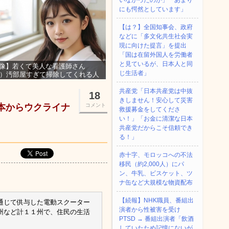
いなかったのか」「あまり
にも愕然としています」
【は？】全国知事会、政府
などに「多文化共生社会実
現に向けた提言」を提出
「国は在留外国人を労働者
と見ているが、日本人と同
像】若くて美人な看護師さん
じ生活者」
3）汚部屋すぎて掃除してくれる人
集ｗｗｗ
共産党「日本共産党は中抜
18
きしません！安心して災害
日本からウクライナ
コメント
救援募金をしてくださ
い！」「お金に清潔な日本
共産党だからこそ信頼でき
る！」
赤十字、モロッコへの不法
移民（約2,000人）にパ
ン、牛乳、ビスケット、ツ
ナ缶など大規模な物資配布
【続報】NHK職員、番組出
通じて供与した電動スクーター
演者から性被害を受け
州など計１１州で、住民の生活
PTSD → 番組出演者「飲酒
していたため記憶にないが