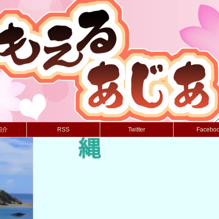
紹介
RSS
Twitter
Facebo