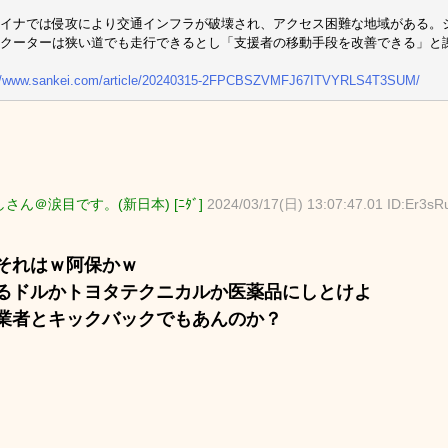
イナでは侵攻により交通インフラが破壊され、アクセス困難な地域がある。
クーターは狭い道でも走行できるとし「支援者の移動手段を改善できる」と
://www.sankei.com/article/20240315-2FPCBSZVMFJ67ITVYRLS4T3SUM/
さん＠涙目です。(新日本) [ﾆﾀﾞ]
2024/03/17(日) 13:07:47.01 ID:Er3sR
それはｗ阿保かｗ
るドルかトヨタテクニカルか医薬品にしとけよ
業者とキックバックでもあんのか？