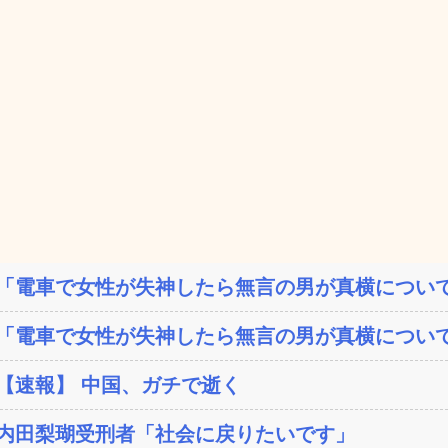
「電車で女性が失神したら無言の男が真横について
「電車で女性が失神したら無言の男が真横について
【速報】 中国、ガチで逝く
内田梨瑚受刑者「社会に戻りたいです」