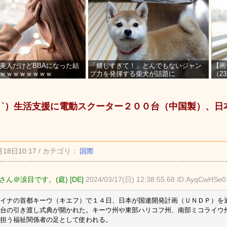
美人だけどBBAになった結
「嬉しすぎて！」とんでもないジャン
【画
ｗｗｗｗｗｗｗｗ
プ力を発揮する柴犬が話題に
（2
を募
_ゝ`）生活支援に電動スクーター２００台（中国製）、
月18日10:17 / カテゴリ：
国際
ん＠涙目です。(庭) [DE]
2024/03/17(日) 12:38:55.68 ID:AyqCwHSe0
イナの首都キーウ（キエフ）で１４日、日本が国連開発計画（ＵＮＤＰ）を
台の引き渡し式典が開かれた。キーウ州や東部ハリコフ州、南部ミコライウ
担う福祉関係者の足として使われる。