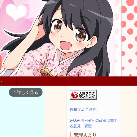
ok
詳しく見る
arrow_forward_ios
首相官邸 ご意見
e-Gov 各府省への政策に関す
る意見・要望
管理人より