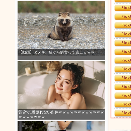
【動画】タヌキ、猫から餌奪って逃走ｗｗｗ
賃貸で1番譲れない条件ｗｗｗｗｗｗｗｗｗｗｗｗ
ｗｗｗｗｗｗｗ