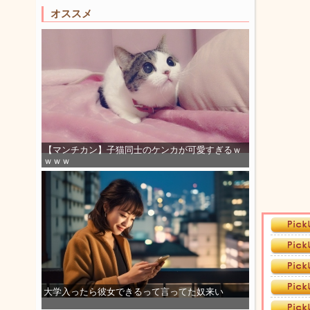
オススメ
【マンチカン】子猫同士のケンカが可愛すぎるｗ
ｗｗｗ
大学入ったら彼女できるって言ってた奴来い