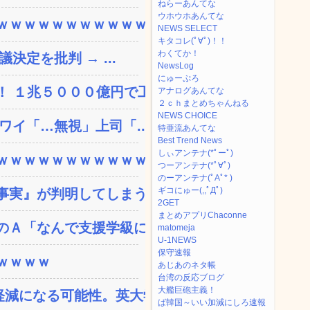
ねらーあんてな
ウホウホあんてな
ｗｗｗｗｗｗｗｗｗｗｗ...
NEWS SELECT
キタコレ(ﾟ∀ﾟ)！！
わくてか！
決定を批判 → ...
NewsLog
にゅーぷろ
 １兆５０００億円で工...
アナログあんてな
２ｃｈまとめちゃんねる
NEWS CHOICE
ワイ「…無視」上司「...
特亜流あんてな
Best Trend News
しぃアンテナ(*ﾟーﾟ)
ｗｗｗｗｗｗｗｗｗｗｗ...
つーアンテナ(*ﾟ∀ﾟ)
のーアンテナ(ﾟAﾟ* )
ギコにゅー(,,ﾟДﾟ)
実』が判明してしまう・...
2GET
まとめアプリChaconne
Ａ「なんで支援学級に入...
matomeja
U-1NEWS
保守速報
ｗｗｗｗ
あじあのネタ帳
台湾の反応ブログ
大艦巨砲主義！
減になる可能性。英大学の...
ば韓国～いい加減にしろ速報