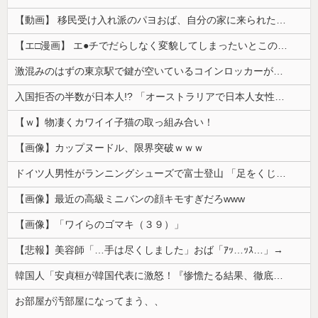
【動画】 移民受け入れ派のパヨおば、自分の家に来られたら全力で拒否るｗｗｗｗｗｗｗｗｗｗｗｗ
【エ□漫画】 エ●チでだらしなく変貌してしまったいとこのお姉ちゃんにチン○ン搾り取られちゃうショタ君…！
激混みのはずの東京駅で鍵が空いているコインロッカーが散見、「ラッキー」と思って中を確認してみると……
入国拒否の半数が日本人!? 「オーストラリアで日本人女性が売春」
【ｗ】物凄くカワイイ子猫の取っ組み合い！
【画像】カップヌードル、限界突破ｗｗｗ
ドイツ人男性がランニングシューズで富士登山 「足をくじいて動けない」
【画像】最近の高級ミニバンの顔キモすぎだろwww
【画像】「ワイらのゴマキ（３９）」
【悲報】美容師「…手は尽くしました」おば「ｱｯ…ｯｽ…」→
韓国人「安貞桓が韓国代表に激怒！『惨憺たる結果、徹底的な刷新が必要だ』と監督や協会を痛烈批判」
お部屋が汚部屋になってまう、、