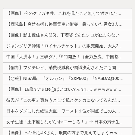
【画像】 今のクソガキ共、これを見たこと無くて渡されたらパニクるらしいｗｗｗｗｗｗｗｗｗｗｗｗｗ
【鹿児島】突然右折し路面電車と衝突 乗っていた男女3人は車を放置しダッシュで逃走中
【画像】影山優佳さん(25)、下着姿であたシコが止まらない
ジャングリア沖縄「ロイヤルチケット」の販売開始、大人29,700円にｗｗｗｗｗｗｗｗｗ
中国「大洪水！」三峡ダム「9門開放！（全力放流」中国都市「三峡沿線の道路水没」中国政府「高速道路封鎖！」中国ダム「緊急放流に合わせて開門（土砂崩...
【偏向】フジテレビ、消費税減税が閣議決定されたにも関わらず、消費税減税に反対する大学生を用意して印象操作
【悲報】NISA民、『オルカン』『S&P500』『NASDAQ100』しか買わない
【画像】 16歳でこのお◯ぱいはいかんでしょｗｗｗwｗｗｗｗｗｗｗｗ❤
彼氏が『この車』買おうとして私とケンカになってるんだけどｗｗｗｗｗｗ
日本をダメにした総理大臣、ワースト１位が同点でこの人ｗｗｗｗｗｗ
女子生徒「土下座しながらオ○ニーしろ！」⇒ 日本の男子生徒への性的いじめ動画がエ□すぎる
【画像】 ヘソ出しJKさん、股間の方まで見えてしまうｗｗｗｗｗｗｗｗｗ