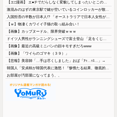
【エ□漫画】 エ●チでだらしなく変貌してしまったいとこのお姉ちゃんにチン○ン搾り取られちゃうショタ君…！
激混みのはずの東京駅で鍵が空いているコインロッカーが散見、「ラッキー」と思って中を確認してみると……
入国拒否の半数が日本人!? 「オーストラリアで日本人女性が売春」
【ｗ】物凄くカワイイ子猫の取っ組み合い！
【画像】カップヌードル、限界突破ｗｗｗ
ドイツ人男性がランニングシューズで富士登山 「足をくじいて動けない」
【画像】最近の高級ミニバンの顔キモすぎだろwww
【画像】「ワイらのゴマキ（３９）」
【悲報】美容師「…手は尽くしました」おば「ｱｯ…ｯｽ…」→
韓国人「安貞桓が韓国代表に激怒！『惨憺たる結果、徹底的な刷新が必要だ』と監督や協会を痛烈批判」
お部屋が汚部屋になってまう、、