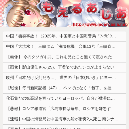
中国「衝突事故！（2025年」中国軍と中国海警局「ﾌｨﾘﾋﾟﾝ船の追跡中に衝突！（8/11」中国「2人死亡」中国政府「1年間隠蔽」日本「隠蔽された事実報道！（2026年」→
中国「大洪水！」三峡ダム「決壊危機」台風13号「三峡直撃確定」日本「最も強い勢力で接近！（伊勢湾台風級」台風13号と15号「中国本土でぶつかり合う（前代未聞」→
【画像】 今のクソガキ共、これを見たこと無くて渡されたらパニクるらしいｗｗｗｗｗｗｗｗｗｗｗｗｗ
【画像】影山優佳さん(25)、下着姿であたシコが止まらない
欧州「日本だけ反則だろ…」 世界の『日本びいき』にヨーロッパ全土から不満の声
【戦慄】毎日新聞記者（47）、ペンではなく「包丁」を握ってしまった結果・・・・・
化石賞だの御高説を宣っていたヨーロッパ、自分が猛暑に襲われると為すすべべもなくダメージを受けてしまい……
【悲報】ロシア報道官「広島市長は毎年、ロシアを嫌悪する『偽りの呪文』を繰り返し、日本人をゾンビ化させている」と主張
【速報】中国の海警局と中国海軍の船が衝突2人死亡 南シナ海でフィリピン船を追跡中