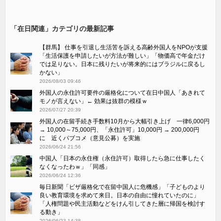
「在日関連」カテゴリの最新記事
【群馬】 仕事を引退し生活苦を訴える高齢外国人をNPOが支援
「生活保護を申請したいが方法が難しい」「物価高で年金だけ
では足りない。日本に残りたいが将来的にはブラジルに戻るし
かない」
2026/08/03 09:46
外国人の永住許可要件の厳格化について在日中国人「あきれて
モノが言えない」← 効果は抜群の模様ｗ
2026/07/27 20:39
外国人の在留手続き手数料10月から大幅引き上げ 一律6,000円
→ 10,000～75,000円、「永住許可」10,000円 → 200,000円
に 近くパブコメ（意見公募）を実施
2026/06/24 21:56
中国人「日本の永住権（永住許可）取得したら急に仕事したく
なくなったわｗ」「同感」
2026/06/24 12:36
毎日新聞「ビザ厳格化で在留中国人に危機感」「子どものより
良い教育環境を求めて来日。日本の自由に憧れていたのに」
「人権問題や民主活動などをけん引してきた層に帰国を検討す
る動き」
2026/06/23 14:38