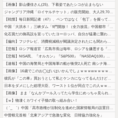
【画像】影山優佳さん(25)、下着姿であたシコが止まらない
ジャングリア沖縄「ロイヤルチケット」の販売開始、大人29,700円にｗ...
【戦慄】毎日新聞記者（47）、ペンではなく「包丁」を握ってしまった結果...
中国「大洪水！」三峡ダム「9門開放！（全力放流」中国都市「三峡沿線の道...
化石賞だの御高説を宣っていたヨーロッパ、自分が猛暑に襲われると為すすべ...
【偏向】フジテレビ、消費税減税が閣議決定されたにも関わらず、消費税減税...
【悲報】ロシア報道官「広島市長は毎年、ロシアを嫌悪する『偽りの呪文』を...
【悲報】NISA民、『オルカン』『S&P500』『NASDAQ100』...
【速報】中国の海警局と中国海軍の船が衝突2人死亡 南シナ海でフィリピン...
【画像】 16歳でこのお◯ぱいはいかんでしょｗｗｗwｗｗｗｗｗｗｗｗ❤
彼氏が『この車』買おうとして私とケンカになってるんだけどｗｗｗｗｗｗ
日本をダメにした総理大臣、ワースト１位が同点でこの人ｗｗｗｗｗｗ
【画像】 まま「なんかプール入ってたら学生にめっちゃ見られたw」
【ｗ】物凄くカワイイ子猫の取っ組み合い！
（ ´_ゝ`）中国「高市政権が法制化を進めた国家情報局の設置日が7月3...
中曽根元首相「北東アジアで急激な変化 日韓協力強化を」