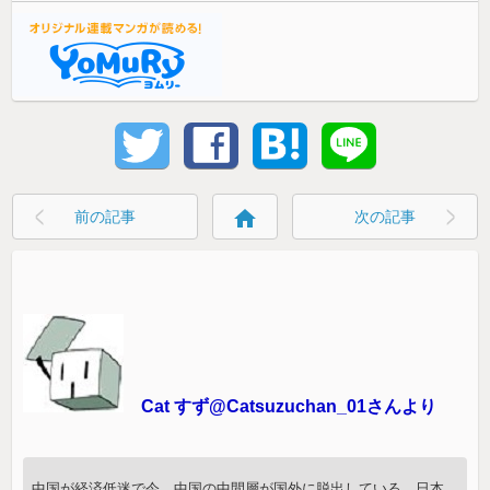
home
前の記事
次の記事
Cat すず@Catsuzuchan_01さんより
中国が経済低迷で今、中国の中間層が国外に脱出している。日本