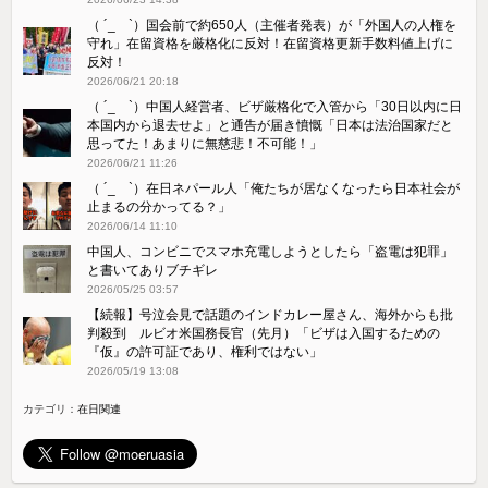
（ ´_ゝ`）国会前で約650人（主催者発表）が「外国人の人権を
守れ」在留資格を厳格化に反対！在留資格更新手数料値上げに
反対！
2026/06/21 20:18
（ ´_ゝ`）中国人経営者、ビザ厳格化で入管から「30日以内に日
本国内から退去せよ」と通告が届き憤慨「日本は法治国家だと
思ってた！あまりに無慈悲！不可能！」
2026/06/21 11:26
（ ´_ゝ`）在日ネパール人「俺たちが居なくなったら日本社会が
止まるの分かってる？」
2026/06/14 11:10
中国人、コンビニでスマホ充電しようとしたら「盗電は犯罪」
と書いてありブチギレ
2026/05/25 03:57
【続報】号泣会見で話題のインドカレー屋さん、海外からも批
判殺到 ルビオ米国務長官（先月）「ビザは入国するための
『仮』の許可証であり、権利ではない」
2026/05/19 13:08
カテゴリ：
在日関連