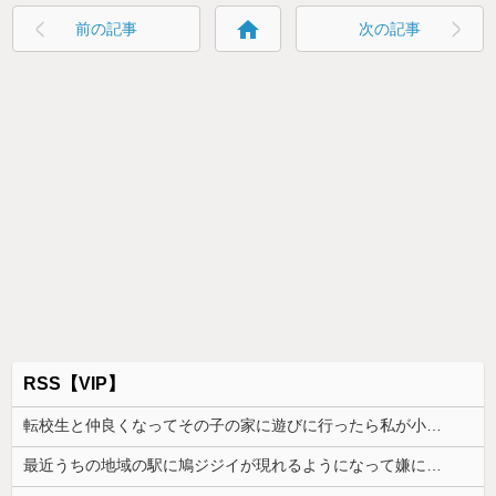
home
前の記事
次の記事
RSS【VIP】
転校生と仲良くなってその子の家に遊びに行ったら私が小さい頃に撮った写真があった
最近うちの地域の駅に鳩ジジイが現れるようになって嫌になるわ