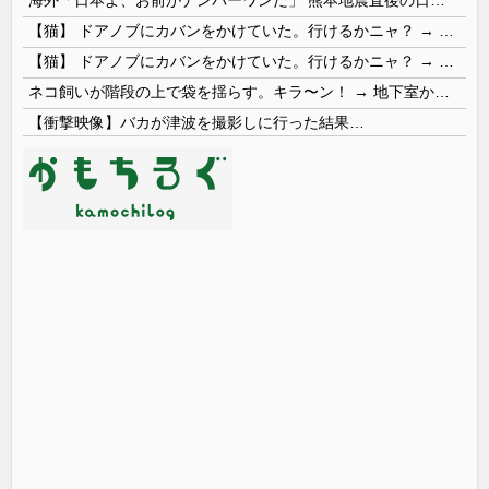
【猫】 ドアノブにカバンをかけていた。行けるかニャ？ → 猫はこうなります…
【猫】 ドアノブにカバンをかけていた。行けるかニャ？ → 猫はこうなります…
ネコ飼いが階段の上で袋を揺らす。キラ〜ン！ → 地下室からヤツが現れる…
【衝撃映像】バカが津波を撮影しに行った結果…