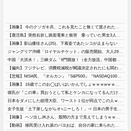
【画像】 今のクソガキ共、これを見たこと無くて渡されたらパニクるらしいｗｗｗｗｗｗｗｗｗｗｗｗｗ
【鹿児島】突然右折し路面電車と衝突 乗っていた男女3人は車を放置しダッシュで逃走中
【画像】影山優佳さん(25)、下着姿であたシコが止まらない
ジャングリア沖縄「ロイヤルチケット」の販売開始、大人29,700円にｗｗｗｗｗｗｗｗｗ
中国「大洪水！」三峡ダム「9門開放！（全力放流」中国都市「三峡沿線の道路水没」中国政府「高速道路封鎖！」中国ダム「緊急放流に合わせて開門（土砂崩...
【偏向】フジテレビ、消費税減税が閣議決定されたにも関わらず、消費税減税に反対する大学生を用意して印象操作
【悲報】NISA民、『オルカン』『S&P500』『NASDAQ100』しか買わない
【画像】 16歳でこのお◯ぱいはいかんでしょｗｗｗwｗｗｗｗｗｗｗｗ❤
彼氏が『この車』買おうとして私とケンカになってるんだけどｗｗｗｗｗｗ
日本をダメにした総理大臣、ワースト１位が同点でこの人ｗｗｗｗｗｗ
女子生徒「土下座しながらオ○ニーしろ！」⇒ 日本の男子生徒への性的いじめ動画がエ□すぎる
【画像】 ヘソ出しJKさん、股間の方まで見えてしまうｗｗｗｗｗｗｗｗｗ
【動画】 移民受け入れ派のパヨおば、自分の家に来られたら全力で拒否るｗｗｗｗｗｗｗｗｗｗｗｗ