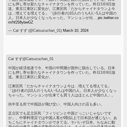
にも押し寄せ新たなチャイナタウンを作っていた。昨日3月9日放
送。東京江東区に変化が。江東区民「だからチャイナタウンよ今
は…増えてる増えてる」「(歩行者の)10人のうち4人~5人は中国の
人。日本人が少なくなっちゃった。マンションが出…
pic.twitter.co
m/hf258ybwGZ
— Cat すず (@Catsuzuchan_01)
March 10, 2024
Cat すず@Catsuzuchan_01
中国が経済低迷で今、中国の中間層が国外に脱出している。日本
にも押し寄せ新たなチャイナタウンを作っていた。昨日3月9日放
送。東京江東区に変化が。
江東区民「だからチャイナタウンよ今は…増えてる増えてる」
「(歩行者の)10人のうち4人~5人は中国の人。日本人が少なくなっ
ちゃった。マンションが出来ても買う人はほとんど中国の人」。
街中至る所で中国語が飛び交い、中国人向けの店も多い。
足立区でも足立区民「フィリピンと中国どっこいじゃないです
か」。中華料理店では中国人客が9割以上で日本語が通じない。あ
ちこちにチャイナタウンができてる。ヤバいぞ日本。ちなみに動
画の中の東京上野の不動産会社の人は、ネイティブの日本語の発