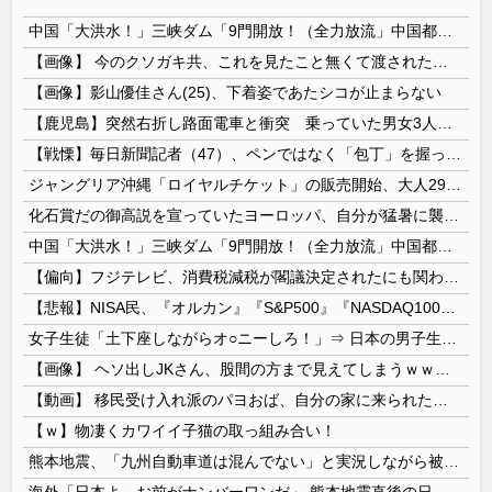
中国「大洪水！」三峡ダム「9門開放！（全力放流」中国都市「三峡沿線の道路水没」中国政府「高速道路封鎖！」中国ダム「緊急放流に合わせて開門（土砂崩れ発生」→
【画像】 今のクソガキ共、これを見たこと無くて渡されたらパニクるらしいｗｗｗｗｗｗｗｗｗｗｗｗｗ
【画像】影山優佳さん(25)、下着姿であたシコが止まらない
【鹿児島】突然右折し路面電車と衝突 乗っていた男女3人は車を放置しダッシュで逃走中
【戦慄】毎日新聞記者（47）、ペンではなく「包丁」を握ってしまった結果・・・・・
ジャングリア沖縄「ロイヤルチケット」の販売開始、大人29,700円にｗｗｗｗｗｗｗｗｗ
化石賞だの御高説を宣っていたヨーロッパ、自分が猛暑に襲われると為すすべべもなくダメージを受けてしまい……
中国「大洪水！」三峡ダム「9門開放！（全力放流」中国都市「三峡沿線の道路水没」中国政府「高速道路封鎖！」中国ダム「緊急放流に合わせて開門（土砂崩...
【偏向】フジテレビ、消費税減税が閣議決定されたにも関わらず、消費税減税に反対する大学生を用意して印象操作
【悲報】NISA民、『オルカン』『S&P500』『NASDAQ100』しか買わない
女子生徒「土下座しながらオ○ニーしろ！」⇒ 日本の男子生徒への性的いじめ動画がエ□すぎる
【画像】 ヘソ出しJKさん、股間の方まで見えてしまうｗｗｗｗｗｗｗｗｗ
【動画】 移民受け入れ派のパヨおば、自分の家に来られたら全力で拒否るｗｗｗｗｗｗｗｗｗｗｗｗ
【ｗ】物凄くカワイイ子猫の取っ組み合い！
熊本地震、「九州自動車道は混んでない」と実況しながら被災地へ向かう有名アナなどに批判殺到 全国紙記者「最新の状況をいち早く伝えることは報道機関としての責務」「情報を取り上げることには大きな意義がある」
海外「日本よ、お前がナンバーワンだ」 熊本地震直後の日本の対応のスピードに世界が衝撃