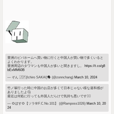
豊洲のビバホームへ買い物に行くと中国人が買い物で多くいると
よくわかります。
豊洲周辺のタワマンも中国人が多いと聞きますし。
https://t.co/g8
bExMM60B
— ぞん 🇯🇵(Ichiro SAKAI)🗣 (@zonnchang)
March 10, 2024
竹ノ塚行った時に中国のお店が多くて日本じゃない様な違和感が
ありましたよ🤔
最近は何処に行っても外国人だらけで気持ち悪いです😮‍💨
— 🌻ぽす🌻【ソラ🌸F.C.No.101】 (@Ramposs1026)
March 10, 20
24