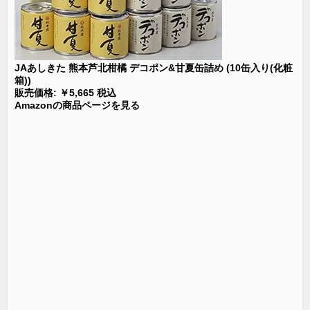
JAあしきた 熊本芦北柑橘 デコポン&甘夏缶詰め (10缶入り(化粧
箱))
販売価格: ￥5,665 税込
Amazonの商品ページを見る