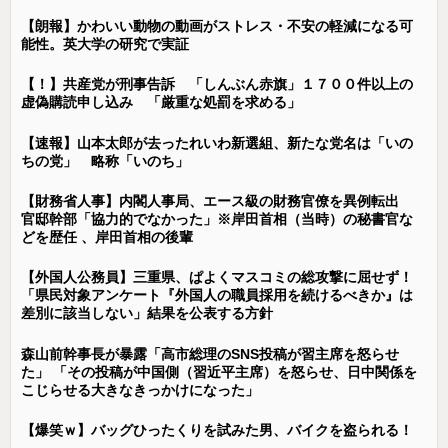
【朗報】かわいい動物の動画がストレス・不安の軽減になる可
能性。英大学の研究で実証
【！】共産党が刑事告訴 「しんぶん赤旗」１７００件以上の
虚偽購読申し込み 「厳重な処罰を求める」
【速報】山本太郎が去ったれいわ新選組、新たな党名は「いの
ちの党」 略称「いのち」
【財務省人事】内閣人事局、エース級の財務官僚を異例転出
官邸幹部「協力的でなかった」※岸田首相（当時）の秘書官な
どを歴任 、岸田首相の後輩
【外国人公務員】三重県、ぱよくマスコミの総攻撃に屈せず！
「県民対象アンケート『外国人の職員採用を続けるべきか』は
差別に該当しない」結果を公表する方針
森山前幹事長が暴露「高市総理のSNS投稿が習主席を怒らせ
た」 「その投稿が中国側（習近平主席）を怒らせ、日中関係を
こじらせる大きなきっかけになった」
【爆笑ｗ】バッグひったくりを試みた男、バイクを盗られる！