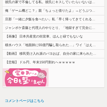
彼氏の家で不倫してる私。彼氏にキスしていたらいないはずの彼の嫁がいた。
俺「ゲーム機どこ？」親「ちょっと借りたよ」→どうぶつの森を開いた瞬間、村が大変なことになっていて…
旦那「一緒に夕飯を食べたい」私「早く帰ってきてくれるの？」旦那「そうじゃないんだ」→続いた言葉に思わず絶句して…
ジャンポケ斎藤と代理人のやりとり、「地獄すぎて完全にコントになってる……」と衝撃を受ける人が続出中
【画像】 日本共産党の街宣車、ほんと碌でもないな
積水ハウス「地面師に55億円騙し取られた…」ワイ「はえーかわいそう…会社滅茶苦茶やろなぁ」
【動画】 移民受け入れ派のパヨおば、自分の家に来られたら全力で拒否るｗｗｗｗｗｗｗｗｗｗｗｗ
【悲報】 ドル円、年末150円割れへｗｗｗｗｗ
コメントページはこちら