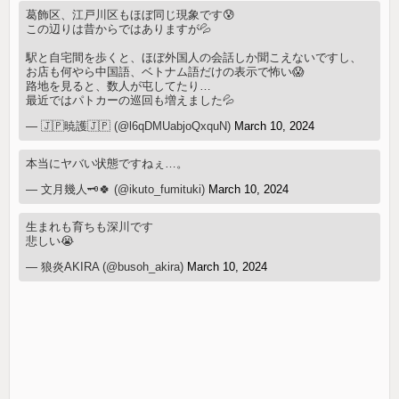
葛飾区、江戸川区もほぼ同じ現象です😰
この辺りは昔からではありますが💦
駅と自宅間を歩くと、ほぼ外国人の会話しか聞こえないですし、
お店も何やら中国語、ベトナム語だけの表示で怖い😱
路地を見ると、数人が屯してたり…
最近ではパトカーの巡回も増えました💦
— 🇯🇵暁護🇯🇵 (@l6qDMUabjoQxquN)
March 10, 2024
本当にヤバい状態ですねぇ…。
— 文月幾人🗝🍀 (@ikuto_fumituki)
March 10, 2024
生まれも育ちも深川です
悲しい😭
— 狼炎AKIRA (@busoh_akira)
March 10, 2024