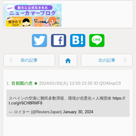
home
前の記事
次の記事
1:
首都圏の虎 ★
2024/01/30(火) 13:50:23.05 ID:QO4iInpC9
スペインの空港に難民多数滞留、環境が劣悪化＝人権団体
https://
t.co/gV6CH8RWF9
— ロイター (@ReutersJapan)
January 30, 2024