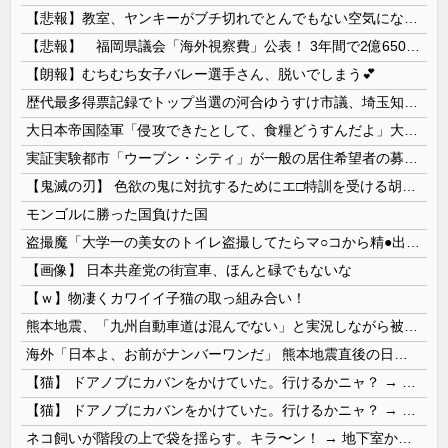
【悲報】教室、ヤンキーがブチ切れでとんでもない空気になるｗｗｗｗ
【悲報】 福岡県議会「海外視察費」公表！ 3年間で2億6500万円ｗｗｗｗｗｗｗｗｗ
【朗報】むちむち女子バレー選手さん、脱いでしまう💕
歴代最多得票記録でトップ当選の河合ゆうすけ市議、埼玉知事選（来年８月）に立候補表明！「埼玉県の外国人問題を解決するには、知事選で保守の政治家が立...
大日本帝国陸軍「侵攻できたとして、食糧どうすんだよ」大本営「現地調達」陸軍「え？」
実証実験都市「ウーブン・シティ」が一般の居住希望者の募集開始 すでにトヨタ関係者が居住
【鬼滅の刃】 色欲の鬼に対抗するためにエ□特訓を受ける胡蝶しのぶ…！クールなしのぶが快楽に抗えず翻弄されちゃう…
モンゴルに勝った国負けた国
盗撮魔「大学一の美女のトイレ盗撮してたらマ○コから精●出てきたんだが…」（動画あり）
【画像】 日本共産党の街宣車、ほんと碌でもないな
【ｗ】物凄くカワイイ子猫の取っ組み合い！
熊本地震、「九州自動車道は混んでない」と実況しながら被災地へ向かう有名アナなどに批判殺到 全国紙記者「最新の状況をいち早く伝えることは報道機関としての責務」「情報を取り上げることには大きな意義がある」
海外「日本よ、お前がナンバーワンだ」 熊本地震直後の日本の対応のスピードに世界が衝撃
【猫】 ドアノブにカバンをかけていた。行けるかニャ？ → 猫はこうなります…
【猫】 ドアノブにカバンをかけていた。行けるかニャ？ → 猫はこうなります…
ネコ飼いが階段の上で袋を揺らす。キラ〜ン！ → 地下室からヤツが現れる…