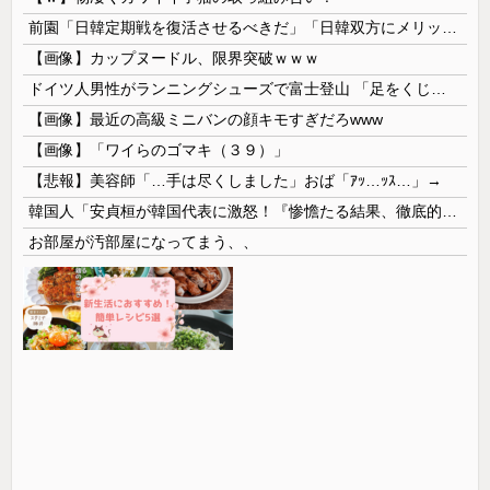
前園「日韓定期戦を復活させるべきだ」「日韓双方にメリットがある」……日本へのメリットがなにもないんですが、それは
【画像】カップヌードル、限界突破ｗｗｗ
ドイツ人男性がランニングシューズで富士登山 「足をくじいて動けない」
【画像】最近の高級ミニバンの顔キモすぎだろwww
【画像】「ワイらのゴマキ（３９）」
【悲報】美容師「…手は尽くしました」おば「ｱｯ…ｯｽ…」→
韓国人「安貞桓が韓国代表に激怒！『惨憺たる結果、徹底的な刷新が必要だ』と監督や協会を痛烈批判」
お部屋が汚部屋になってまう、、