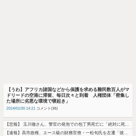
【うわ】アフリカ諸国などから保護を求める難民数百人がマ
ドリードの空港に滞留、毎日次々と到着 人権団体「密集し
た場所に劣悪な環境で寝起き」
2024/01/30 14:21
コメント(36)
【悲報】 玉川徹さん、警官の発泡での包丁男死亡に「絶対に死刑にならない...
【速報】高市政権、エース級の財務官僚・一松旬氏を左遷「彼は協力的でなか...