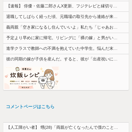
【速報】 俳優・佐藤二郎さんX更新、フジテレビと縁切り宣言「僕のところは全てカットしてほしい、僕は心から、もうフジとは関わりたくないです」
退職してしばらく経った頃、元職場の取引先から連絡が来た。話を聞くと納得できない内容で…
義両親「空き家になるし住んでいいよ」私たち「じゃあお言葉に甘えて…」→引っ越した途端、予想外の出来事が待っていて…
予定より早めに家に帰宅。リビングに「裸の嫁」と男がいた。まさかの不倫現場に遭遇...
進学クラスで教師への不満を抱えていた中学生。悩んだ末に取った行動が大人にも響くもので…
彼の同期の嫁が子供を産んだ。すると、彼が「出産祝いに人生ゲームをあげるんだ！」と話してきて...
コメントページはこちら
【人工障がい者】 甥(28)「両親が亡くなったんで僕のこと引き取ってほしいんですけど！」なんでいい年したヒキニートを引き取らなきゃいけないんだ...