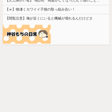
【人工障がい者】 甥(28)「両親が亡くなったんで僕のこと引き取ってほしいんですけど！」なんでいい年したヒキニートを引き取らなきゃいけないんだ...
【ｗ】物凄くカワイイ子猫の取っ組み合い！
【閲覧注意】俺が近くにいると機械が壊れるんだけどさ