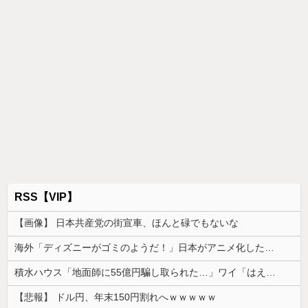
RSS【VIP】
【画像】 日本共産党の街宣車、ほんと碌でもないな
海外「ディズニーがゴミのようだ！」日本がアニメ化した米人気SF作品に絶賛の声が殺到中
積水ハウス「地面師に55億円騙し取られた…」ワイ「はえーかわいそう…会社滅茶苦茶やろなぁ」
【悲報】 ドル円、年末150円割れへｗｗｗｗｗ