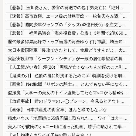
【悲報】 玉川徹さん、警官の発泡での包丁男死亡に「絶対に死刑にならない罪なのに警察が死刑にした！」 → 元警官のマジレスがコチラ → ………
【速報】高市政権、エース級の財務官僚・一松旬氏を左遷「彼は協力的でなかった」財務省の言いなりではないことが判明
【悲報】週間少年ジャンプの「グッズ(43億円分)」を注文し全てキャンセルした女逮捕ｗｗｗｗｗｗｗｗ
【悲報】 福岡県議会「海外視察費」公表！ 3年間で2億6500万円ｗｗｗｗｗｗｗｗｗ
歴代最多得票記録でトップ当選の河合ゆうすけ市議、埼玉知事選（来年８月）に立候補表明！「埼玉県の外国人問題を解決するには、知事選で保守の政治家が立...
大日本帝国陸軍「侵攻できたとして、食糧どうすんだよ」大本営「現地調達」陸軍「え？」
実証実験都市「ウーブン・シティ」が一般の居住希望者の募集開始 すでにトヨタ関係者が居住
【人工障がい者】 甥(28)「両親が亡くなったんで僕のこと引き取ってほしいんですけど！」なんでいい年したヒキニートを引き取らなきゃいけないんだ...
【鬼滅の刃】 色欲の鬼に対抗するためにエ□特訓を受ける胡蝶しのぶ…！クールなしのぶが快楽に抗えず翻弄されちゃう…
【画像】 Netflix版『リボンの騎士』、とんでもない事になるｗｗｗｗｗ
盗撮魔「大学一の美女のトイレ盗撮してたらマ○コから精●出てきたんだが…」（動画あり）
【放送事故】 昔のドラマのレ◯プシーン、今見るとアウトすぎる・・・
【画像】 日本共産党の街宣車、ほんと碌でもないな
積水ハウス「地面師に55億円騙し取られた…」ワイ「はえーかわいそう…会社滅茶苦茶やろなぁ」
美人JDが彼氏のオ○ニー用に送った動画、勝手に晒されて学校中の”共有オカズ” にされる
【ｗ】物凄くカワイイ子猫の取っ組み合い！