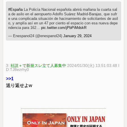
#España
La Policía Nacional española abrirá mañana la cuarta sal
a de asilo en el aeropuerto Adolfo Suárez Madrid-Barajas, que sufr
e una complicada situación de hacinamiento de solicitantes de asil
o, y amplía así en un 47 por ciento el espacio con esa nueva depe
ndencia para 162…
pic.twitter.com/jPbPiMdskR
— Enespanol24 (@enespanol24)
January 29, 2024
3:
社説＋で新規スレ立て人募集中
2024/01/30(火) 13:51:03.48 I
D:TJ8ezrhy0
>>1
送り返せよw