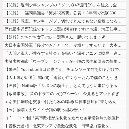
【悲報】週間少年ジャンプの「グッズ(43億円分)」を注文し全てキャンセ...
【悲報】 福岡県議会「海外視察費」公表！ 3年間で2億6500万円ｗ...
【悲報】教室、ヤンキーがブチ切れでとんでもない空気になるｗｗｗｗ
歴代最多得票記録でトップ当選の河合ゆうすけ市議、埼玉知事選（来年８月）...
【朗報】むちむち女子バレー選手さん、脱いでしまう💕
大日本帝国陸軍「侵攻できたとして、食糧どうすんだよ」大本営「現地調達」...
「人間と獣人が共存する社会」を描いた深夜アニメに喫煙、違法薬物の連想シ...
実証実験都市「ウーブン・シティ」が一般の居住希望者の募集開始 すでにト...
【動画】YouTuber山口達也さん、チェンソーで竹を切るだけで600...
【人工障がい者】 甥(28)「両親が亡くなったんで僕のこと引き取ってほ...
【画像】 Netflix版『リボンの騎士』、とんでもない事になるｗｗｗ...
【放送事故】 昔のドラマのレ◯プシーン、今見るとアウトすぎる・・・
エネ夫に離婚を突きつけたら私の職場(法律事務所)に乗り込んできた 堂々...
【ｗ】物凄くカワイイ子猫の取っ組み合い！
（ ´_ゝ`）中国「高市政権が法制化を進めた国家情報局の設置日が7月3...
中曽根元首相「北東アジアで急激な変化 日韓協力強化を」