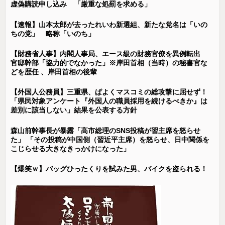
虚偽購読申し込み 「厳重な処罰を求める」
【速報】山本太郎が去ったれいわ新選組、新たな党名は「いの
ちの党」 略称「いのち」
【財務省人事】内閣人事局、エース級の財務官僚を異例転出
官邸幹部「協力的でなかった」※岸田首相（当時）の秘書官な
どを歴任 、岸田首相の後輩
【外国人公務員】三重県、ぱよくマスコミの総攻撃に屈せず！
「県民対象アンケート『外国人の職員採用を続けるべきか』は
差別に該当しない」結果を公表する方針
森山前幹事長が暴露「高市総理のSNS投稿が習主席を怒らせ
た」 「その投稿が中国側（習近平主席）を怒らせ、日中関係を
こじらせる大きなきっかけになった」
【爆笑ｗ】バッグひったくりを試みた男、バイクを盗られる！