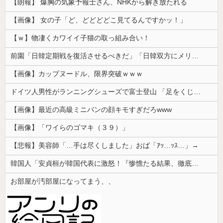
【朗報】 爆胸の気象予報士さん、NHKから解き放たれる
【画像】 女の子「ど、どどどどこ見てるんですかッ！」
【ｗ】物凄くカワイイ子猫の取っ組み合い！
前園「日韓定期戦を復活させるべきだ」「日韓双方にメリットがある」……日本へのメリットがなにもないんですが、それは
【画像】カップヌードル、限界突破ｗｗｗ
ドイツ人男性がランニングシューズで富士登山 「足をくじいて動けない」
【画像】最近の高級ミニバンの顔キモすぎだろwww
【画像】「ワイらのゴマキ（３９）」
【悲報】美容師「…手は尽くしました」おば「ｱｯ…ｯｽ…」→
韓国人「安貞桓が韓国代表に激怒！『惨憺たる結果、徹底的な刷新が必要だ』と監督や協会を痛烈批判」
お部屋が汚部屋になってまう、、