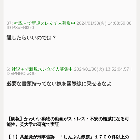
37:
社説＋で新規スレ立て人募集中
2024/01/30(火) 14:08:59.08
ID:PXuFBl3x0
返したらいいのでは？
6:
社説＋で新規スレ立て人募集中
2024/01/30(火) 13:52:04.57 I
D:vPNHCfwO0
必要な書類持ってない奴を国際線に乗せるなよ
【朗報】かわいい動物の動画がストレス・不安の軽減になる可
能性。英大学の研究で実証
【！】共産党が刑事告訴 「しんぶん赤旗」１７００件以上の