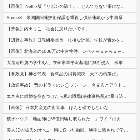
【画像】 Netflix版『リボンの騎士』、とんでもない事になるｗｗｗｗｗ
SpaceX、米国防関連技術保護を重視し供給連鎖から中国系を完全排除へ 供給業者に「中国籍人員をSpaceX向けの生産に関わらせないこと」「中国...
【悲報】内田りこ「社会に戻りたいです」
【辺野古事故】日教組委員長「杜撰な計画、学校が責めを負うのは当然」としつつも、平和教育の意義強調「うちの運動方針は極めてバランス良い」
【画像】北海道の1500万の中古物件、レベチｗｗｗｗｗｗｗｗｗｗｗｗｗｗｗｗｗｗｗｗ
大進連所属の学生8人、在韓米軍平沢基地に無断侵入…米軍により身柄拘束！
【参政党】神谷代表、食料品の消費減税「天下の愚策だ」と批判
【放送事故】 昔のドラマのレ◯プシーン、今見るとアウトすぎる・・・
エネ夫に離婚を突きつけたら私の職場(法律事務所)に乗り込んできた 堂々と「離婚の法律相談です。母の薦めでこちらに参りました」と言っているが、...
【画像】 日本共産党の街宣車、ほんと碌でもないな
積水ハウス「地面師に55億円騙し取られた…」ワイ「はえーかわいそう…会社滅茶苦茶やろなぁ」
美人JDが彼氏のオ○ニー用に送った動画、勝手に晒されて学校中の”共有オカズ” にされる