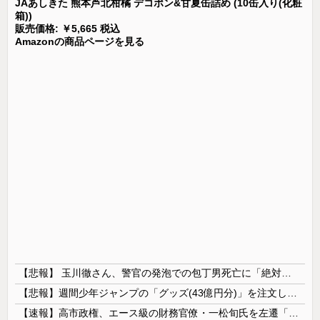
JAあしきた 熊本芦北柑橘 デコポン&甘夏缶詰め (10缶入り(化粧
箱))
販売価格: ￥5,665 税込
Amazonの商品ページを見る
【悲報】 玉川徹さん、警官の発泡での包丁男死亡に「絶対に死刑にならない罪なのに警察が死刑にした！」 → 元警官のマジレスがコチラ → ………
【悲報】週間少年ジャンプの「グッズ(43億円分)」を注文し全てキャンセルした女逮捕ｗｗｗｗｗｗｗｗ
【速報】高市政権、エース級の財務官僚・一松旬氏を左遷「彼は協力的でなかった」財務省の言いなりではないことが判明