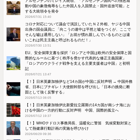
アルゼンチンのミレイ大統領、「アルゼンチン国民への憎悪扇
動や国の象徴侮辱をした外国人を入国禁止・国外追放可能」と
する大統領令を発令
2026/07/31 15:40
コロナ対応について議会で演説していたＮＺ外相、ヤジる中国
出身の国会議員に 「向こうの連中は平然と嘘をつくが、ここで
そんな嘘は通用しない」「お前が慣れ親しんでいるものとは違
いこれは民主主義と呼ばれるものだ！」
2026/07/30 13:51
EU、安全保障文書を採択「ロシアと中国は欧州の安全保障と国
際的なルールに基づく秩序を脅かす代表的な修正主義国家」
「ロシアのウクライナ戦争を支える主要支援者は中国」と初明
記
2026/07/21 13:47
【！】日米英豪加独伊など14カ国が中国に反対声明 → 中国外務
省、日本にブチギレ！大使館幹部を呼び出し「日本の挑発に断
固として強く反撃する」
2026/07/13 08:05
【！】日米英豪加独伊比新愛拉立羅斯の14カ国が南シナ海にお
ける中国の一方的行動に反対声明 中国、国際的孤立へ
2026/07/12 19:37
【！】WHOテドロス事務局長、温暖化に警笛 気候変動対策と
して熱健康行動計画の実施を呼びかけ
2026/06/29 09:36