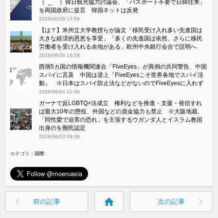
（ ´_ゝ`）韓日観光協力討論会、「パスポート不要で日韓往来」
を両国政府に提言 韓国ネットは反発
2026/06/28 17:59
【は？】米州立大学教授らが論文⁠「移民受け入れ多い先進国は
大きな経済的恩恵を享受」「多くの先進国は依然、さ​らに移民
労働者を受け入れる余地がある」欧州中央銀行会合で説明へ
2026/06/26 16:58
西側5カ国の情報機関連合「FiveEyes」が異例の共同警告、中国
スパイに言及 中国は逆上「FiveEyesこそ世界各地でスパイ活
動」 ※日本はスパイ防止法などがないのでFiveEyesに入れず
2026/06/04 21:50
ガーナで反LGBTQ+法成立 権利などを推進・支援・発信すれ
ば最大10年の懲役、外国などの資金協力も禁止 ※大阪地裁、
「同性愛で迫害の恐れ」を主張するウガンダ人とイスラム教国
出身のを難民認定
2026/06/03 08:38
カテゴリ：
国際
home
前の記事
次の記事