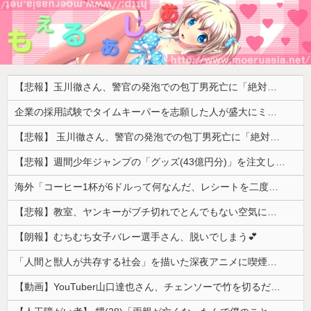
【悲報】玉川徹さん、警官の発泡での包丁男死亡に「絶対に死刑にならない罪なのに警察が死刑にした！」 → 元警官のマジレスがコチラ → ………
企業の採用試験でタイムキーパーを志願した人が盛大にミス、グループは険悪になりタイムアップとなったが……
【悲報】 玉川徹さん、警官の発泡での包丁男死亡に「絶対に死刑にならない罪なのに警察が死刑にした！」 → 元警官のマジレスがコチラ → ………
【悲報】週間少年ジャンプの「グッズ(43億円分)」を注文し全てキャンセルした女逮捕ｗｗｗｗｗｗｗｗ
海外「コーヒー1杯が6ドルって何なんだ、レシートを二度見した」値上げで買うのをやめたもの…
【悲報】教室、ヤンキーがブチ切れでとんでもない空気になるｗｗｗｗ
【朗報】むちむち女子バレー選手さん、脱いでしまう💕
「人間と獣人が共存する社会」を描いた深夜アニメに喫煙、違法薬物の連想シーンも…視聴者批判でBPO議論
【動画】YouTuber山口達也さん、チェンソーで竹を切るだけで600万再生ｗｗｗｗｗｗｗｗ