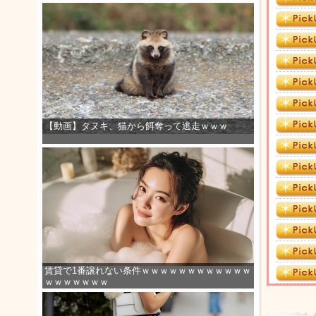
【動画】タヌキ、猫から餌奪って逃走ｗｗｗ
賃貸で1番譲れない条件ｗｗｗｗｗｗｗｗｗｗｗｗ
ｗｗｗｗｗｗｗ