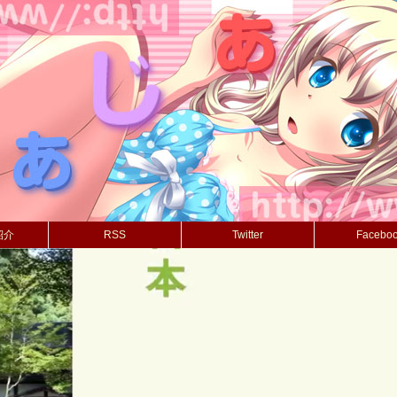
紹介
RSS
Twitter
Facebo