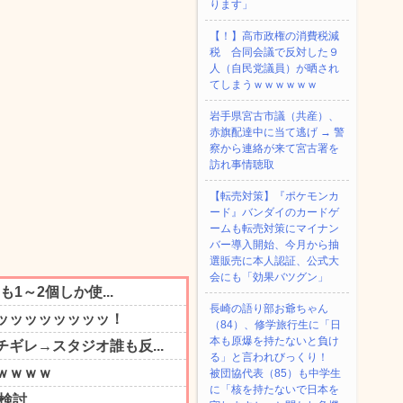
ります」
【！】高市政権の消費税減
税 合同会議で反対した９
人（自民党議員）が晒され
てしまうｗｗｗｗｗｗ
岩手県宮古市議（共産）、
赤旗配達中に当て逃げ → 警
察から連絡が来て宮古署を
訪れ事情聴取
【転売対策】『ポケモンカ
ード』バンダイのカードゲ
ームも転売対策にマイナン
バー導入開始、今月から抽
選販売に本人認証、公式大
会にも「効果バツグン」
長崎の語り部お爺ちゃん
（84）、修学旅行生に「日
本も原爆を持たないと負け
る」と言われびっくり！
被団協代表（85）も中学生
に「核を持たないで日本を