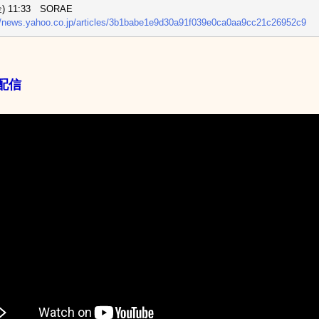
金) 11:33 SORAE
//news.yahoo.co.jp/articles/3b1babe1e9d30a91f039e0ca0aa9cc21c26952c9
配信