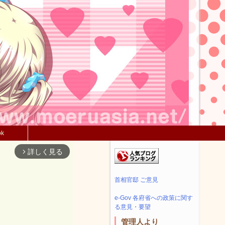
ok
詳しく見る
arrow_forward_ios
首相官邸 ご意見
e-Gov 各府省への政策に関す
る意見・要望
管理人より