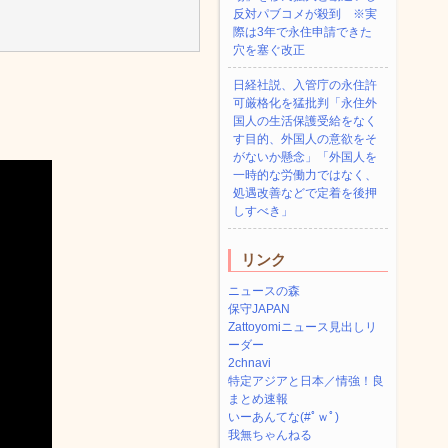
反対パブコメが殺到 ※実
際は3年で永住申請できた
穴を塞ぐ改正
日経社説、入管庁の永住許
可厳格化を猛批判「永住外
国人の生活保護受給をなく
す目的、外国人の意欲をそ
がないか懸念」「外国人を
一時的な労働力ではなく、
処遇改善などで定着を後押
しすべき」
リンク
ニュースの森
保守JAPAN
Zattoyomiニュース見出しリ
ーダー
2chnavi
特定アジアと日本／情強！良
まとめ速報
いーあんてな(#ﾟｗﾟ)
我無ちゃんねる