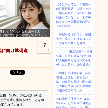
【今はやってない】審判へ
の性接待疑惑、大韓サッカ
ー協会が声明「現在は一切
発生していない」「世界中
のサッカー界関係者の皆さ
んにお詫び」
像】若くて美人な看護師さん
「神聖なる場所です」靖国
3）汚部屋すぎて掃除してくれる人
集ｗｗｗ
神社、境内におけるコスプ
レや軍装の禁止を発表
7
着陸に向け準備進
コメント
（ ´_ゝ`）東京新聞「小池都
知事、今年も虐殺された朝
鮮人犠牲者らを追悼文を送
付しない意向。10年連続」
【朗報】小池都知事、高市
首相と会談し「墓地埋葬
法」の改正を要請 国と都
が連携し民間への指導強化
を進める方向で一致
証機「SLIM」の近月点（軌道
蓮舫議員「蓮舫だから叩い
）が予定通り実施されたことを報
ていい、との報道に何度も
に予定されています。
向き合ってきました。悔し