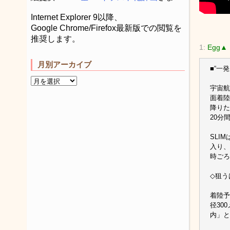
Internet Explorer 9以降、
Google Chrome/Firefox最新版での閲覧を
推奨します。
1:
Egg▲
月別アーカイブ
■“一
宇宙航
面着陸
降りた
20分
SLI
入り、
時ごろ
◇狙う
着陸予
径30
内」と