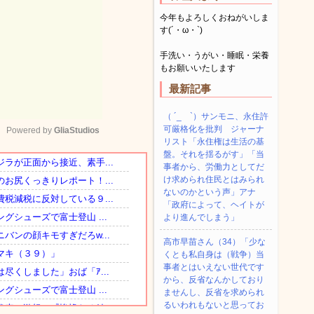
今年もよろしくおねがいしま
す(´・ω・`)
手洗い・うがい・睡眠・栄養
もお願いいたします
最新記事
（ ´_ゝ`）サンモニ、永住許
可厳格化を批判 ジャーナ
Powered by 
GliaStudios
リスト「永住権は生活の基
盤。それを揺るがす」「当
事者から、労働力としてだ
Mute
け求められ住民とはみられ
ないのかという声」アナ
「政府によって、ヘイトが
より進んでしまう」
高市早苗さん（34）「少な
くとも私自身は（戦争）当
事者とはいえない世代です
から、反省なんかしており
ませんし、反省を求められ
るいわれもないと思ってお