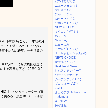
だめぽあんてな
ニュース★３つ！
☆にゅーもふ
にゅーぷる☆
ねらーあんてな
ウホウホあんてな
NEWS SELECT
キタコレ(ﾟ∀ﾟ)！！
わくてか！
NewsLog
間20日午前0時ごろ、日本初の月
にゅーぷろ
るが、ただ降りるだけではない。
アナログあんてな
着手から約20年。一発勝負の
２ｃｈまとめちゃんねる
NEWS CHOICE
特亜流あんてな
。同12月25日に月の周回軌道に
Best Trend News
キロまで高度を下げ、20日午前0
しぃアンテナ(*ﾟーﾟ)
つーアンテナ(*ﾟ∀ﾟ)
のーアンテナ(ﾟAﾟ* )
ギコにゅー(,,ﾟДﾟ)
2GET
IOLI」というクレーター（直
まとめアプリChaconne
に狭める「誤差100メートル以
matomeja
U-1NEWS
保守速報