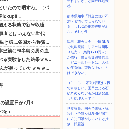
守れますか」と問われ危機
感
熊本県知事「報道に強い不
満・苦情が寄せられてい
る」→TBSの報道特集がま
さにそれな件
隅田川花火大会、中国SNS
で無料観覧エリアの場所取
り転売（1席約3500円～）
が横行 警告も無視警備員
「ビニールシートは、人様
の所有物。警告以上のこと
はできない」
（ ´_ゝ`）「石破総理は世界
でも珍しい、国民による石
破辞めるなデモが自然発生
した総理大臣です」
世耕議員、国会で審議・議
決した予算を財務省が勝手
に３兆円動かしていると指
摘・問題視