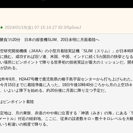
 ★
2024/01/19(金) 07:15:14.27 ID:3/5p5oeJ
発勝負”の20分 日本の探査機SLIM、20日未明に月面着陸へ
空研究開発機構（JAXA）の小型月着陸実証機「SLIM（スリム）」が日本時
に挑む。成功すれば旧ソ連、米国、中国、インドに続く5カ国目の快挙とな
い場所にピンポイントで降りる世界初の技術実証が最大のミッションだ。開発
間が訪れる。
Mは昨年9月、H2A47号機で鹿児島県の種子島宇宙センターから打ち上げられた
今月15日までに着陸準備に入った。19日午後10時40分ごろから月の上空15
、いよいよ降下を始める。約20分後に月面に降り立つ予定だ。
はピンポイント着陸
定地は、月の東側、赤道のやや南に位置する「神酒（みき）の海」にある「SH
0メートル）付近の傾斜地。ここに、従来の誤差数キロ～数十キロレベルを大幅
いう桁違いの精度で降りる。