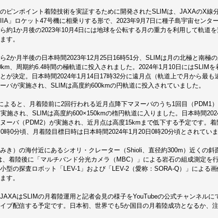
のピンポイント着陸技術を実証するために開発されたSLIMは、JAXAのX線分
-IIA」ロケット47号機に相乗りする形で、2023年9月7日に種子島宇宙セン
ら約1か月後の2023年10月4日には地球を公転する月の重力を利用して軌道
ます。
ら2か月半後の日本時間2023年12月25日16時51分、SLIMは月の北極と南極
00km、周期約6.4時間の極軌道に投入されました。2024年1月10日にはSLI
とが決定。日本時間2024年1月14日17時32分に遠月点（軌道上で月から最
ーバが実施され、SLIMは高度約600kmの円軌道に投入されていました。
Aによると、月着陸前に2回行われる近月点降下マヌーバのうち1回目（PDM1）が日
に実施され、SLIMは高度約600×150kmの楕円軌道に入りました。日本時間202
ヌーバ（PDM2）が実施され、近月点は高度15kmまで低下する予定です。着陸
日0時0分頃、月着陸目標日時は日本時間2024年1月20日0時20分頃とされてい
みき）の海付近にあるシオリ・クレーター（Shioli、直径約300m）近くの
Mは、着陸後に「マルチバンド分光カメラ（MBC）」による岩石の組成測定を
小型の探査ロボット「LEV-1」および「LEV-2（愛称：SORA-Q）」によ
ます。
JAXAはSLIMの月着陸運用と記者会見の様子をYouTubeの公式チャンネルにて日
イブ配信する予定です。日本初、世界でも5か国目の月着陸成功となるか、