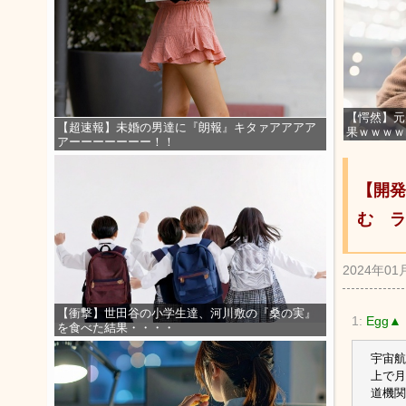
【愕然】元
【超速報】未婚の男達に『朗報』キタァアアアア
果ｗｗｗｗ
アーーーーーーー！！
【開発
む ラ
2024年01
【衝撃】世田谷の小学生達、河川敷の『桑の実』
1:
Egg▲
を食べた結果・・・・
宇宙航
上で月
道機関