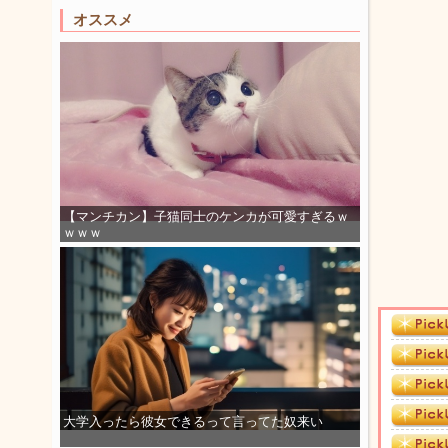
オススメ
【マンチカン】子猫同士のケンカが可愛すぎるｗ
ｗｗｗ
大学入ったら彼女できるって言ってた奴来い