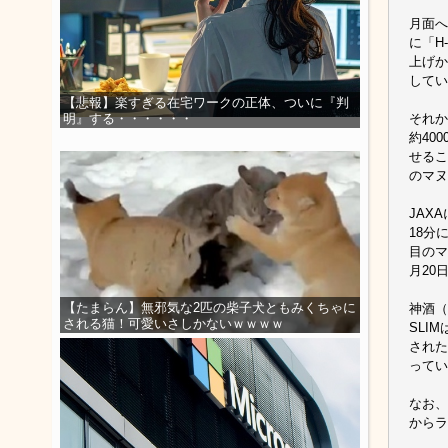
月面へ
に「H
上げか
してい
【悲報】楽すぎる在宅ワークの正体、ついに『判
それか
明』する・・・・・・
約40
せるこ
のマヌ
JAX
18分
目のマ
月20
【たまらん】無邪気な2匹の柴子犬ともみくちゃに
神酒（
される猫！可愛いさしかないｗｗｗｗ
SLI
された
ってい
なお、
からラ