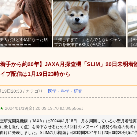
美人だけどBBAになった結
「嬉しすぎて！」とんでもないジャン
【画
ｗｗｗｗｗｗｗｗ
プ力を発揮する柴犬が話題に
（2
を募
着手から約20年】JAXA月探査機「SLIM」20日未明
イブ配信は1月19日23時から
月19日20:33 / カテゴリ：
医学・科学・研究
 ★
2024/01/19(金) 20:09:19.70 ID:3/5p5oeJ
空研究開発機構（JAXA）は2024年1月18日、月を周回している小型月着陸実
に最も近付く点）を降下させるための1回目のマヌーバ（姿勢や軌道の制御
向けに発表しました。SLIMの月着陸は日本時間2024年1月20日0時20分頃