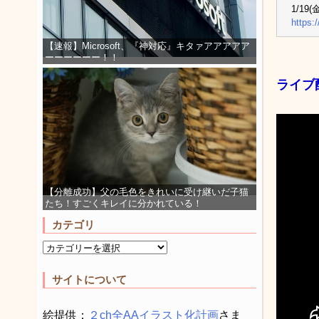
1/19(
https:
【速報】Microsoft、『神対応』キタァアアアアア
ーーーーーー！！
ライブ
【分離成功】父の毛色をきれいに受け継いだ子猫
たち！すごくキレイに分かれている！
カテゴリ
サイトについて
絵提供：
２ch全AAイラスト化計画
さま