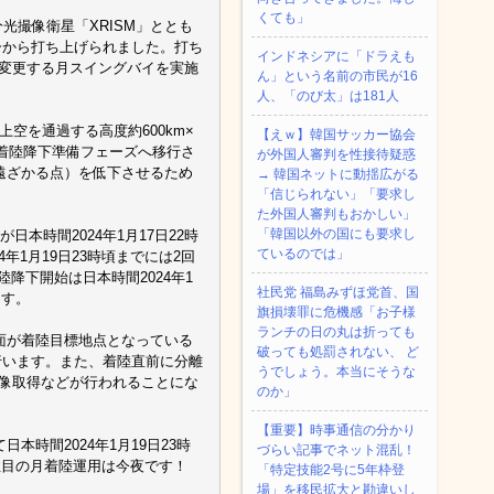
くても」
光撮像衛星「XRISM」ととも
ターから打ち上げられました。打ち
インドネシアに「ドラえも
を変更する月スイングバイを実施
ん」という名前の市民が16
人、「のび太」は181人
の上空を通過する高度約600km×
【えｗ】韓国サッカー協会
Mを着陸降下準備フェーズへ移行さ
が外国人審判を性接待疑惑
も遠ざかる点）を低下させるため
→ 韓国ネットに動揺広がる
「信じられない」「要求し
た外国人審判もおかしい」
「韓国以外の国にも要求し
本時間2024年1月17日22時
ているのでは」
4年1月19日23時頃までには2回
降下開始は日本時間2024年1
社民党 福島みずほ党首、国
ます。
旗損壊罪に危機感「お子様
ランチの日の丸は折っても
斜面が着陸目標地点となっている
破っても処罰されない、 ど
行います。また、着陸直前に分離
うでしょう。本当にそうな
る画像取得などが行われることにな
のか」
【重要】時事通信の分かり
本時間2024年1月19日23時
づらい記事でネット混乱！
注目の月着陸運用は今夜です！
「特定技能2号に5年枠登
場」を移民拡大と勘違いし