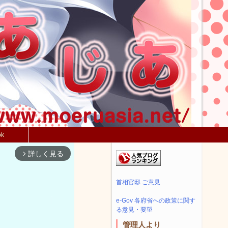
ok
詳しく見る
arrow_forward_ios
首相官邸 ご意見
e-Gov 各府省への政策に関す
る意見・要望
管理人より