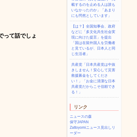
載するのを止める人は誰も
いなかったのか」「あまり
にも愕然としています」
【は？】全国知事会、政府
などに「多文化共生社会実
でって話でしょ
現に向けた提言」を提出
「国は在留外国人を労働者
と見ているが、日本人と同
じ生活者」
共産党「日本共産党は中抜
きしません！安心して災害
救援募金をしてくださ
い！」「お金に清潔な日本
共産党だからこそ信頼でき
る！」
リンク
ニュースの森
保守JAPAN
Zattoyomiニュース見出しリ
ーダー