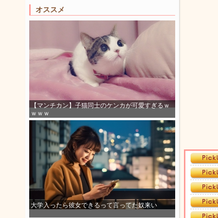
オススメ
【マンチカン】子猫同士のケンカが可愛すぎるｗ
ｗｗｗ
大学入ったら彼女できるって言ってた奴来い