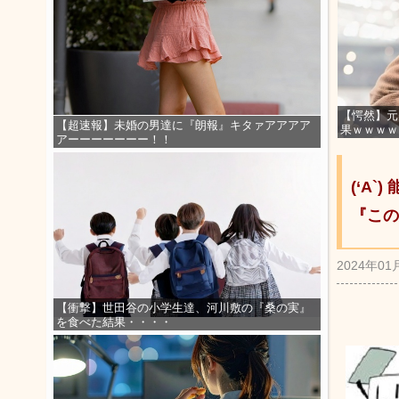
【愕然】元
【超速報】未婚の男達に『朗報』キタァアアアア
果ｗｗｗｗ
アーーーーーーー！！
(‘A
『この
2024年01
【衝撃】世田谷の小学生達、河川敷の『桑の実』
を食べた結果・・・・