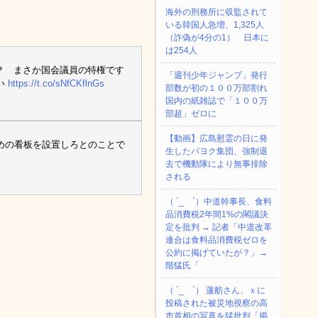
海外の刑務所に収監されて
いる韓国人急増、1,325人
（詐偽が4分の1） 日本に
は254人
？ まさか国会議員の特権です
「週刊少年ジャンプ」発行
い
https://t.co/sNfCKflnGs
部数が初の１００万部割れ
国内の紙雑誌で「１００万
部超」ゼロに
【動画】広島慰霊の日に発
めの看板を設置しろとのことで
生したパヨク集団、強制退
去で機動隊により無事排除
される
（ ´_ゝ`）中道幹事長、食料
品消費税2年間1%の閣議決
定を批判 → 記者「中道改革
連合は食料品消費税ゼロを
公約に掲げていたが？」→
階猛氏「
（ ´_ゝ`） 蓮舫さん、ｘに
投稿された被災地視察の高
市首相の写真を猛批判「掲