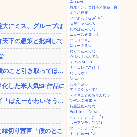
2chnavi
特定アジアと日本／情強！良
まとめ速報
いーあんてな(#ﾟｗﾟ)
我無ちゃんねる
大にミス、グループは険悪...
だめぽあんてな
ニュース★３つ！
天下の愚策と批判してるぞ...
☆にゅーもふ
にゅーぷる☆
ねらーあんてな
な
ウホウホあんてな
NEWS SELECT
キタコレ(ﾟ∀ﾟ)！！
のこと引き取ってほ...
わくてか！
NewsLog
にゅーぷろ
した米人気SF作品に絶...
アナログあんてな
２ｃｈまとめちゃんねる
「はえーかわいそう…会...
NEWS CHOICE
特亜流あんてな
Best Trend News
しぃアンテナ(*ﾟーﾟ)
つーアンテナ(*ﾟ∀ﾟ)
のーアンテナ(ﾟAﾟ* )
縁切り宣言「僕のところ...
ギコにゅー(,,ﾟДﾟ)