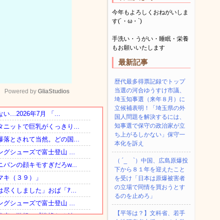
今年もよろしくおねがいしま
す(´・ω・`)
手洗い・うがい・睡眠・栄養
もお願いいたします
最新記事
歴代最多得票記録でトップ
当選の河合ゆうすけ市議、
Powered by 
GliaStudios
埼玉知事選（来年８月）に
立候補表明！「埼玉県の外
国人問題を解決するには、
Mute
知事選で保守の政治家が立
ち上がるしかない」保守一
本化を訴え
（ ´_ゝ`）中国、広島原爆投
下から８１年を迎えたこと
を受け「日本は原爆被害者
の立場で同情を買おうとす
るのを止めろ」
【平等は？】文科省、若手