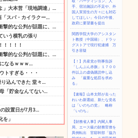
取「パーティション、人
手、宿泊施設の不足や、外
国人実習生の方々にも対応
してほしい」今日の午後、
政府に要望書を提出
関西学院大学のアシスタン
ト教授（中国籍）、ドラッ
グストアで現行犯逮捕 万
引き容疑
【！】共産党が刑事告訴
「しんぶん赤旗」１７００
件以上の虚偽購読申し込
み 「厳重な処罰を求め
る」
【速報】山本太郎が去った
れいわ新選組、新たな党名
は「いのちの党」 略称
「いのち」
【財務省人事】内閣人事
局、エース級の財務官僚を
異例転出 官邸幹部「協力