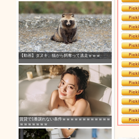
【動画】タヌキ、猫から餌奪って逃走ｗｗｗ
賃貸で1番譲れない条件ｗｗｗｗｗｗｗｗｗｗｗｗ
ｗｗｗｗｗｗｗ