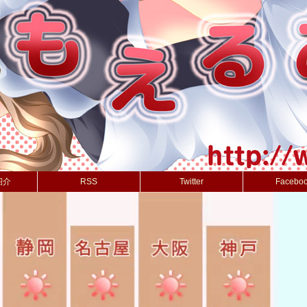
紹介
RSS
Twitter
Facebo