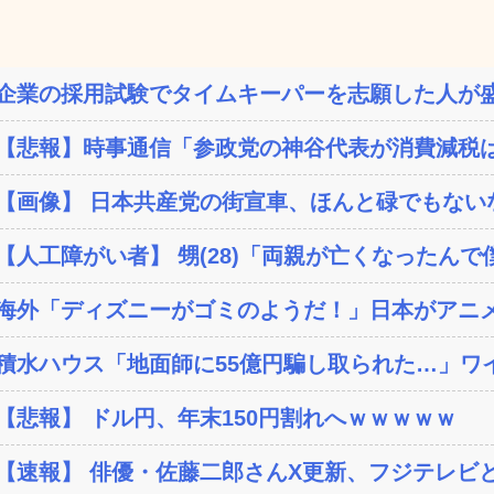
企業の採用試験でタイムキーパーを志願した人が盛
【悲報】時事通信「参政党の神谷代表が消費減税は
【画像】 日本共産党の街宣車、ほんと碌でもない
【人工障がい者】 甥(28)「両親が亡くなったんで僕
海外「ディズニーがゴミのようだ！」日本がアニメ化
積水ハウス「地面師に55億円騙し取られた…」ワイ
【悲報】 ドル円、年末150円割れへｗｗｗｗｗ
【速報】 俳優・佐藤二郎さんX更新、フジテレビと