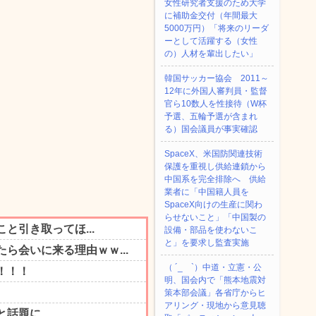
女性研究者支援のため大学
に補助金交付（年間最大
5000万円）「将来のリーダ
ーとして活躍する（女性
の）人材を輩出したい」
韓国サッカー協会 2011～
12年に外国人審判員・監督
官ら10数人を性接待（W杯
予選、五輪予選が含まれ
る）国会議員が事実確認
SpaceX、米国防関連技術
保護を重視し供給連鎖から
中国系を完全排除へ 供給
業者に「中国籍人員を
SpaceX向けの生産に関わ
らせないこと」「中国製の
設備・部品を使わないこ
と」を要求し監査実施
（ ´_ゝ`）中道・立憲・公
明、国会内で「熊本地震対
策本部会議」各省庁からヒ
アリング・現地から意見聴