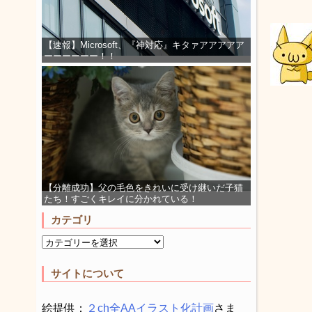
【速報】Microsoft、『神対応』キタァアアアアア
ーーーーーー！！
【分離成功】父の毛色をきれいに受け継いだ子猫
たち！すごくキレイに分かれている！
カテゴリ
サイトについて
絵提供：
２ch全AAイラスト化計画
さま