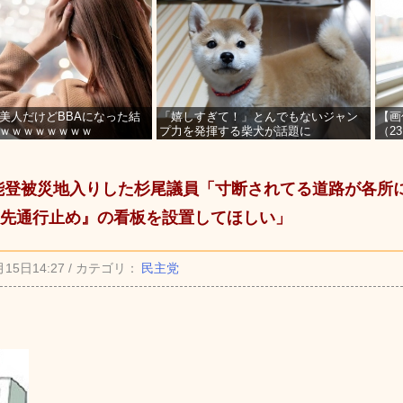
美人だけどBBAになった結
「嬉しすぎて！」とんでもないジャン
【画
ｗｗｗｗｗｗｗｗ
プ力を発揮する柴犬が話題に
（2
を募
`) 能登被災地入りした杉尾議員「寸断されてる道路が各
先通行止め』の看板を設置してほしい」
月15日14:27 / カテゴリ：
民主党