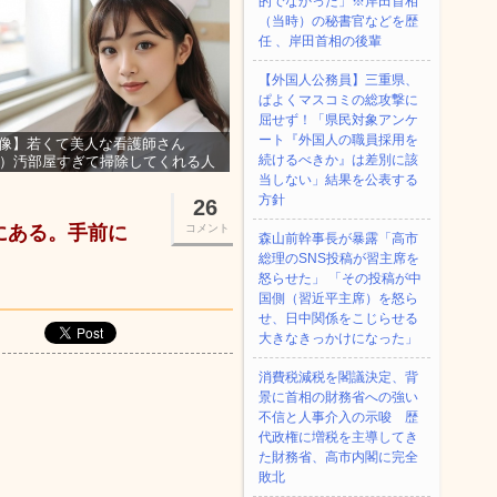
的でなかった」※岸田首相
（当時）の秘書官などを歴
任 、岸田首相の後輩
【外国人公務員】三重県、
ぱよくマスコミの総攻撃に
屈せず！「県民対象アンケ
ート『外国人の職員採用を
像】若くて美人な看護師さん
続けるべきか』は差別に該
3）汚部屋すぎて掃除してくれる人
集ｗｗｗ
当しない」結果を公表する
方針
26
所にある。手前に
コメント
森山前幹事長が暴露「高市
総理のSNS投稿が習主席を
怒らせた」 「その投稿が中
国側（習近平主席）を怒ら
せ、日中関係をこじらせる
大きなきっかけになった」
消費税減税を閣議決定、背
景に首相の財務省への強い
不信と人事介入の示唆 歴
代政権に増税を主導してき
た財務省、高市内閣に完全
敗北