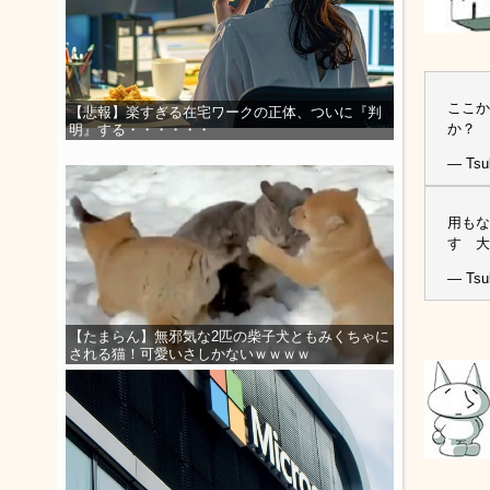
ここか
【悲報】楽すぎる在宅ワークの正体、ついに『判
か？
明』する・・・・・・
— Tsu
用もな
す 
— Tsu
【たまらん】無邪気な2匹の柴子犬ともみくちゃに
される猫！可愛いさしかないｗｗｗｗ