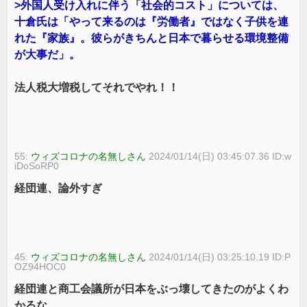
>外国人受け入れに伴う「社会的コスト」については、
十倉氏は「やって来るのは『労働者』ではなく子供を連
れた『家族』。彼らがきちんと日本で暮らせる環境整備
が大事だ」。
法人税大増税してそれでやれ！！
55:
ウィズコロナの名無しさん
2024/01/14(日) 03:45:07.36 ID:w
iDoSoRP0
経団連、論外すぎ
45:
ウィズコロナの名無しさん
2024/01/14(日) 03:25:10.19 ID:P
OZ94HOC0
経団連と商工会議所が日本をぶっ壊してきたのがよくわ
かるな