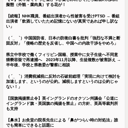
擬態（外観・腐肉臭）する花が！
【続報】NHK職員、番組出演者から性被害を受けPTSD → 番組
出演者「飲酒していたため記憶にないが真実であれば申し訳な
い」
（ ´_ゝ`）中国国防省、日本の防衛白書を批判「強烈な不満と断
固反対」「侵略の歴史を反省し、中国への内政干渉をやめろ」
県立中学校で働くフィリピン国籍、授業中に女子生徒へ不同意
猥褻容疑で再逮捕へ 2023年11月以降、生徒複数が被害訴え →
半年後、学校と県教委が警察に相談
（ ´_ゝ`）消費税減税に反対の石破前総理「実現に向けて検討を
加速します、というのが公約。減税しますというのは公約じゃ
ない！」
【国旗掲揚禁止令】英イングランドのオクソン州議会「公道に
イングランド旗・英国旗の掲揚を禁止」の方針、英高等裁判所
も支持
【鼻水】お灸堂の院長先生による「鼻がつらい時の対処法」誰
でも簡単にできると話題に