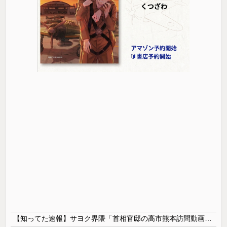
【知ってた速報】サヨク界隈「首相官邸の高市熊本訪問動画にBGMが付いてる！災害利用ガー！」→産経「安倍岸田石破時代も同様。当時は批判なかった」（...