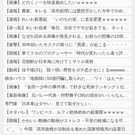
【画像】どのくノ一を快楽責めしたいｗｗｗｗｗ
【速報】農家、キレる「高市総理には愛想尽かした今年でやめるぞ」コメ売値...
【速報】れいわ新選組、「いのちの党」に党名変更ｗｗｗｗｗｗ
【赤っ恥】れいわ信者「毎日、渋谷でデモが起きてる」 ネット「参加者の少...
【画像】なぜか読める画像が発見される。お前らの想像の10倍読めるｗｗｗ...
【衝撃】30年続いたモスクの祭りに『異変』が起こる・・・・・
【朗報】果てスカのプロデューサー「時代が変わったら違う評価もされるんじ...
【速報】北朝鮮が日本海に向けてミサイル発射
【動画】佳子様(31)、我々弱い男性をガチ恋させにくるwwwwwww ...
積水ハウス「地面師に55億円騙し取られた…」ワイ「はえーかわいそう…会...
【画像】 『金田一少年の事件簿』で好きな死体ランキング１位がこちら！
【最新画像】 元バレー代表・狩野舞子(38)の現在がいくらなんでも即ハ...
専門家「日本車はダサい、見てて恥ずかしい」
【ネタバレ】 ワンピース、ルフィ絶体絶命の超展開ｗｗｗｗｗｗｗｗｗｗｗ...
【朗報】かわいい動物の動画がストレス・不安の軽減になる可能性。英大学の...
（ ´_ゝ`）中国「高市政権が法制化を進めた国家情報局の設置日が7月3...