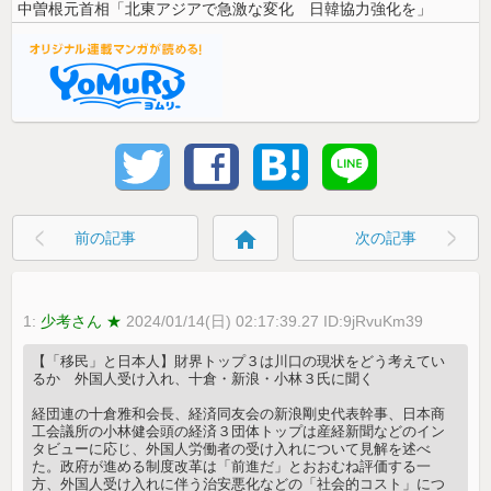
中曽根元首相「北東アジアで急激な変化 日韓協力強化を」
home
前の記事
次の記事
1:
少考さん ★
2024/01/14(日) 02:17:39.27 ID:9jRvuKm39
【「移民」と日本人】財界トップ３は川口の現状をどう考えてい
るか 外国人受け入れ、十倉・新浪・小林３氏に聞く
経団連の十倉雅和会長、経済同友会の新浪剛史代表幹事、日本商
工会議所の小林健会頭の経済３団体トップは産経新聞などのイン
タビューに応じ、外国人労働者の受け入れについて見解を述べ
た。政府が進める制度改革は「前進だ」とおおむね評価する一
方、外国人受け入れに伴う治安悪化などの「社会的コスト」につ