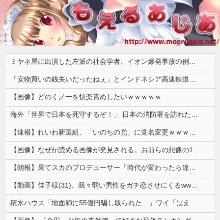
ミヤネ屋に出演した左派の社会学者、イオン爆発事故の例のテナントに理解を示して……
「安物買いの銭失いだったねぇ」とインドネシア高速鉄道の最終処分に日本側騒然、国家予算は使わないというと何が財源なんだ？
【画像】どのくノ一を快楽責めしたいｗｗｗｗｗ
海外「世界で日本を死守するぞ！」 日本の消防署を訪れたちびっ子集団が世界をメロメロに
【速報】れいわ新選組、「いのちの党」に党名変更ｗｗｗｗｗｗ
【画像】なぜか読める画像が発見される。お前らの想像の10倍読めるｗｗｗｗ
【朗報】果てスカのプロデューサー「時代が変わったら違う評価もされるんじゃないか」
【動画】佳子様(31)、我々弱い男性をガチ恋させにくるwwwwwww 【Pickup05164714】
積水ハウス「地面師に55億円騙し取られた…」ワイ「はえーかわいそう…会社滅茶苦茶やろなぁ」→