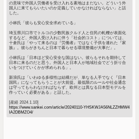
の意味で外国人労働者を受け入れる素地はまだない。どういう外
国人に来てもらいたいのか定義していかなければならない」と話
した。
小林氏「彼らも安心安全求めている」
埼玉県川口市でトルコの少数民族クルド人と住民の軋轢が表面化
するなど、外国人受け入れに伴う「社会的コスト」については、
十倉氏は「やって来るのは『労働者』ではなく子供を連れた『家
族』。彼らがきちんと日本で暮らせる環境整備が大事だ」。
小林氏は「日本ほど安心安全な国はない。彼らもそれを期待して
日本に来るのだと思う。外国人と日本人が地域社会でどう折り合
いをつけていくかが求められる」。
新浪氏は「いわゆる多様性は結構だが、単なる人手でなく『日本
国民』になってもらうことが大前提。最低限のルールや社会通念
は守ってもらわなければならず、欧州とは異なる日本型モデルを
作っていく必要がある」と話した。
[産経 2024.1.10]
https://www.sankei.com/article/20240110-YHSKWJA56NLZZHMW4
IA2DBMZO4/