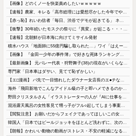
【画像】どのくノ一を快楽責めしたいｗｗｗｗｗ
【速報】農家、キレる「高市総理には愛想尽かした今年でやめるぞ」コメ売値は生産原価の半分以下、肥料代や燃料代は高騰
【赤っ恥】れいわ信者「毎日、渋谷でデモが起きてる」 ネット「参加者の少なさを隠すために通行人に混じってるのリプ欄でバラされてて草」
【衝撃】30年続いたモスクの祭りに『異変』が起こる・・・・・
【速報】北朝鮮が日本海に向けてミサイル発射
積水ハウス「地面師に55億円騙し取られた…」ワイ「はえーかわいそう…会社滅茶苦茶やろなぁ」→
【画像】 『金田一少年の事件簿』で好きな死体ランキング１位がこちら！
【最新画像】 元バレー代表・狩野舞子(38)の現在がいくらなんでも即ハボすぎる！
専門家「日本車はダサい、見てて恥ずかしい」
【エ□漫画】 バ先で一目惚れしたダウナー女店長のエ●チなサービスで給料0円…！弱点チクビ責めでイカせまくってわからせる…！
海外「飛田新地でこんなアイドル級の子と即ハメできるのかよ」⇒ 晒された無修正動画がコチラ
野田クリスタルさん「イラストレーターの人が『AIに仕事を奪われる』って言ってるけど、あなた達は"仕事を奪う側"じゃない？」
混浴露天風呂の女性客見て甥っ子がフル○起してしまう事案が発生 part4
【閲覧注意】 お願いだからフェイクであってほしいこの女児の動画、本物だった…
韓国人「日本ではビールジョッキをほとんど洗わずに、次の客に出すんだ！ これが証拠の映像だ!!」……あー、なるほどですねー。韓国には「アレ」がないんだ？
【朗報】かわいい動物の動画がストレス・不安の軽減になる可能性。英大学の研究で実証