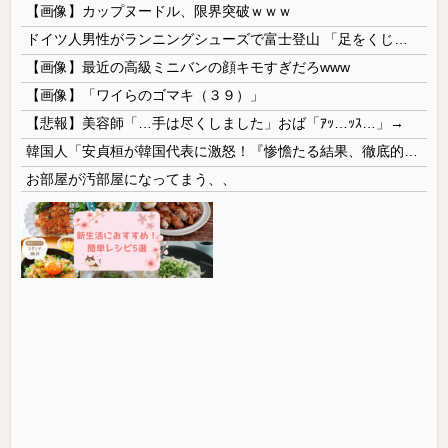
【画像】カップヌードル、限界突破ｗｗｗ
ドイツ人男性がランニングシューズで富士登山 「足をくじいて動けない」
【画像】最近の高級ミニバンの顔キモすぎだろwww
【画像】「ワイらのゴマキ（３９）」
【悲報】美容師「…手は尽くしました」おば「ｱｯ…ｯｽ…」→
韓国人「安貞桓が韓国代表に激怒！『惨憺たる結果、徹底的な刷新が必要だ』と監督や協会を痛烈批判」
お部屋が汚部屋になってまう、、