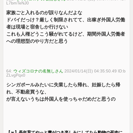
L7bmTeNJ0
家族ごと入れるのが誤りなんだよな
ドバイだっけ？厳しく制限されてて、出稼ぎ外国人労働
者は現場と宿舎しか行けない
これも人権どうこう騒がれてるけど、期間外国人労働者
への理想型のやり方だと思う
64:
ウィズコロナの名無しさん
2024/01/14(日) 04:35:50.49 ID:b
ZLvgPqx0
シンガポールみたいに失業したら帰れ、妊娠したら帰
れ、不動産買うな、
が言えないうちは外国人を使っちゃだめだと思うの
【ｗ】長年育てやっと蕾がつき楽しみにしてたら動物の死肉に