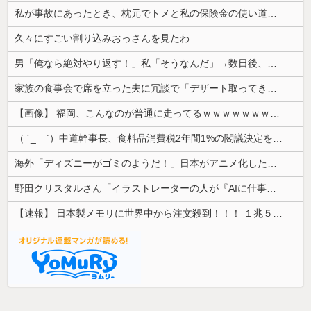
私が事故にあったとき、枕元でトメと私の保険金の使い道について談笑してて愛情が冷めた。トメと無職の僕ちゃんで生きてけよ
久々にすごい割り込みおっさんを見たわ
男「俺なら絶対やり返す！」私「そうなんだ」→数日後、同じような状況になった本人の反応に周囲は唖然として…
家族の食事会で席を立った夫に冗談で「デザート取ってきてー(笑)」と話しかけたら、無言で手首を叩かれ落とされた
【画像】 福岡、こんなのが普通に走ってるｗｗｗｗｗｗｗｗｗｗｗｗｗｗｗｗｗｗｗｗｗｗｗｗｗｗｗｗｗｗｗｗｗｗｗｗｗｗｗｗ
（ ´_ゝ`）中道幹事長、食料品消費税2年間1%の閣議決定を批判 → 記者「中道改革連合は食料品消費税ゼロを公約に掲げていたが？」→ 階猛氏「
海外「ディズニーがゴミのようだ！」日本がアニメ化した米人気SF作品に絶賛の声が殺到中
野田クリスタルさん「イラストレーターの人が『AIに仕事を奪われる』って言ってるけど、あなた達は"仕事を奪う側"じゃない？」
【速報】 日本製メモリに世界中から注文殺到！！！ １兆５０００億円で工場増築へ