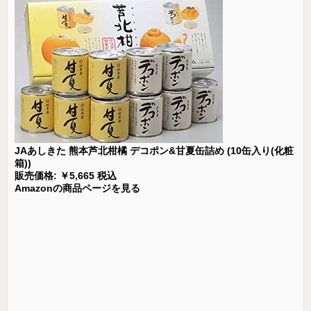
JAあしきた 熊本芦北柑橘 デコポン&甘夏缶詰め (10缶入り(化粧
箱))
販売価格: ￥5,665 税込
Amazonの商品ページを見る