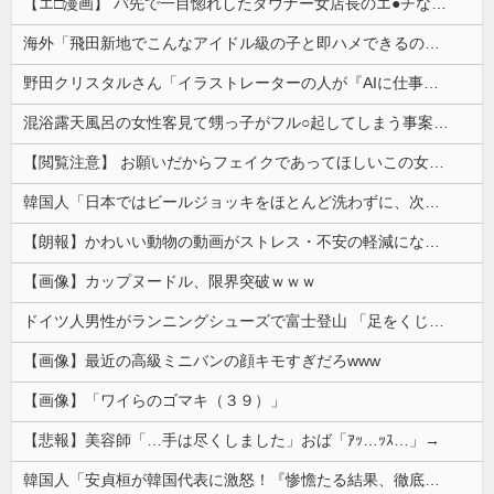
【エ□漫画】 バ先で一目惚れしたダウナー女店長のエ●チなサービスで給料0円…！弱点チクビ責めでイカせまくってわからせる…！
海外「飛田新地でこんなアイドル級の子と即ハメできるのかよ」⇒ 晒された無修正動画がコチラ
野田クリスタルさん「イラストレーターの人が『AIに仕事を奪われる』って言ってるけど、あなた達は"仕事を奪う側"じゃない？」
混浴露天風呂の女性客見て甥っ子がフル○起してしまう事案が発生 part4
【閲覧注意】 お願いだからフェイクであってほしいこの女児の動画、本物だった…
韓国人「日本ではビールジョッキをほとんど洗わずに、次の客に出すんだ！ これが証拠の映像だ!!」……あー、なるほどですねー。韓国には「アレ」がないんだ？
【朗報】かわいい動物の動画がストレス・不安の軽減になる可能性。英大学の研究で実証
【画像】カップヌードル、限界突破ｗｗｗ
ドイツ人男性がランニングシューズで富士登山 「足をくじいて動けない」
【画像】最近の高級ミニバンの顔キモすぎだろwww
【画像】「ワイらのゴマキ（３９）」
【悲報】美容師「…手は尽くしました」おば「ｱｯ…ｯｽ…」→
韓国人「安貞桓が韓国代表に激怒！『惨憺たる結果、徹底的な刷新が必要だ』と監督や協会を痛烈批判」