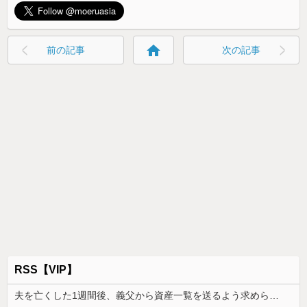
home
前の記事
次の記事
RSS【VIP】
夫を亡くした1週間後、義父から資産一覧を送るよう求められた。数日後には葬儀費用の負担と死亡保険金を含む資産の3分の1を請求されて…