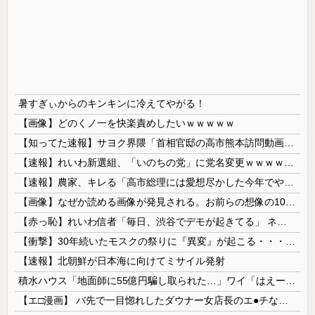
暑すぎぃからのキンキンに冷えてやがる！
【画像】どのくノ一を快楽責めしたいｗｗｗｗｗ
【知ってた速報】サヨク界隈「首相官邸の高市熊本訪問動画にBGMが付いてる！災害利用ガー！」→産経「安倍岸田石破時代も同様。当時は批判なかった」（...
【速報】れいわ新選組、「いのちの党」に党名変更ｗｗｗｗｗｗ
【速報】農家、キレる「高市総理には愛想尽かした今年でやめるぞ」コメ売値は生産原価の半分以下、肥料代や燃料代は高騰
【画像】なぜか読める画像が発見される。お前らの想像の10倍読めるｗｗｗｗ
【赤っ恥】れいわ信者「毎日、渋谷でデモが起きてる」 ネット「参加者の少なさを隠すために通行人に混じってるのリプ欄でバラされてて草」
【衝撃】30年続いたモスクの祭りに『異変』が起こる・・・・・
【速報】北朝鮮が日本海に向けてミサイル発射
積水ハウス「地面師に55億円騙し取られた…」ワイ「はえーかわいそう…会社滅茶苦茶やろなぁ」→
【エ□漫画】 バ先で一目惚れしたダウナー女店長のエ●チなサービスで給料0円…！弱点チクビ責めでイカせまくってわからせる…！