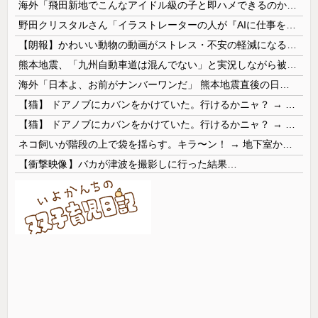
海外「飛田新地でこんなアイドル級の子と即ハメできるのかよ」⇒ 晒された無修正動画がコチラ
野田クリスタルさん「イラストレーターの人が『AIに仕事を奪われる』って言ってるけど、あなた達は"仕事を奪う側"じゃない？」
【朗報】かわいい動物の動画がストレス・不安の軽減になる可能性。英大学の研究で実証
熊本地震、「九州自動車道は混んでない」と実況しながら被災地へ向かう有名アナなどに批判殺到 全国紙記者「最新の状況をいち早く伝えることは報道機関としての責務」「情報を取り上げることには大きな意義がある」
海外「日本よ、お前がナンバーワンだ」 熊本地震直後の日本の対応のスピードに世界が衝撃
【猫】 ドアノブにカバンをかけていた。行けるかニャ？ → 猫はこうなります…
【猫】 ドアノブにカバンをかけていた。行けるかニャ？ → 猫はこうなります…
ネコ飼いが階段の上で袋を揺らす。キラ〜ン！ → 地下室からヤツが現れる…
【衝撃映像】バカが津波を撮影しに行った結果…