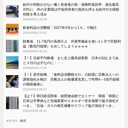
給付や控除が少ない働く単身者の税・保険料負担率、過去最高
33%に 外の主要国は中低所得者の負担を抑える給付付き税額
控除を導入済み
2026/06/01 09:39
飲食料品の消費税「2027年4月から1％」で検討
2026/05/30 15:51
財務省、11.7兆円の為替介入 外貨準備金を使い1ヶ月で巨額利
益（数兆円規模）を出してしまうｗｗｗｗ
2026/05/30 06:33
【！】日経平均株価、また史上最高値更新 日本が詰むまであ
と３日のはずなのに・・・
2026/05/29 17:35
【！】高市政権、「食料品消費税ゼロ」の財源に宗教法人への
課税強化を検討 宗教法人の税優遇見直しで年間4～5兆円規模
の税収確保に
2026/05/15 09:37
【は？】韓日経済団体、経団連会館でセミナー 韓国「韓国と
日本は半導体など先端産業やエネルギー安全保障で協力強化す
べき」「石油・ガスの相互備蓄やスワップ協力強化すべき」
2026/04/30 08:14
カテゴリ：
経済