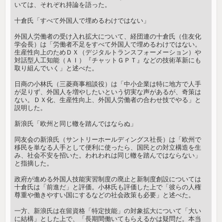
いては、それぞれ持論を語った。
十倉氏「すべて外国人で埋めるわけではない」
外国人労働者の受け入れ拡大について、経団連の十倉氏（住友化
学会長）は「労働者不足をすべて外国人で埋めるわけではない。
生産性向上のためＤＸ（デジタルトランスフォーメーション）や
対話型人工知能（ＡＩ）『チャットＧＰＴ』などの技術革新にも
取り組んでいく」と述べた。
日商の小林氏（三菱商事相談役）は「中小企業は特に地方で人手
が足りず、外国人を増やしたいという切実な声があるが、奇策は
ない。ＤＸ化、生産性向上、外国人労働者の合わせ技でやる」と
説明した。
新浪氏「欧州と同じ轍を踏んではならぬ」
同友会の新浪氏（サントリーホールディングス社長）は「欧州で
移民を単なる人手として便利に使ったら、国民との対立構造を生
み、社会不安を招いた。われわれは同じ轍を踏んではならない」
と指摘した。
政府が進める外国人技能実習制度の廃止と新制度創設については
十倉氏は「前進だ」と評価。小林氏も評価した上で「彼らの人権
尊重や働きやすい国にするなどの社会政策も必要」と述べた。
一方、新浪氏は在留資格「特定技能」の対象拡大について「大い
に結構」とした上で、「長期間働いてもらえるかは疑問だ。本当