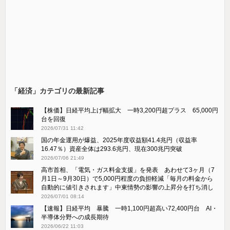
「経済」カテゴリの最新記事
【株価】日経平均上げ幅拡大 一時3,200円超プラス 65,000円
台を回復
2026/07/31 11:42
国の年金運用が爆益、2025年度収益額41.4兆円（収益率
16.47％）資産全体は293.6兆円、現在300兆円突破
2026/07/06 21:49
高市首相、「電気・ガス料金支援」を発表 あわせて3ヶ月（7
月1日～9月30日）で5,000円程度の負担軽減「毎月の料金から
自動的に値引きされます」中東情勢の影響の上昇分を打ち消し
2026/07/01 08:14
【速報】日経平均 暴騰 一時1,100円超高い72,400円台 AI・
半導体分野への成長期待
2026/06/22 11:03