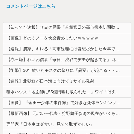
コメントページはこちら
【知ってた速報】サヨク界隈「首相官邸の高市熊本訪問動画にBGMが付いてる！災害利用ガー！」→産経「安倍岸田石破時代も同様。当時は批判なかった」（...
【画像】どのくノ一を快楽責めしたいｗｗｗｗｗ
【速報】農家、キレる「高市総理には愛想尽かした今年でやめるぞ」コメ売値は生産原価の半分以下、肥料代や燃料代は高騰
【赤っ恥】れいわ信者「毎日、渋谷でデモが起きてる」 ネット「参加者の少なさを隠すために通行人に混じってるのリプ欄でバラされてて草」
【衝撃】30年続いたモスクの祭りに『異変』が起こる・・・・・
【速報】北朝鮮が日本海に向けてミサイル発射
積水ハウス「地面師に55億円騙し取られた…」ワイ「はえーかわいそう…会社滅茶苦茶やろなぁ」→
【画像】 『金田一少年の事件簿』で好きな死体ランキング１位がこちら！
【最新画像】 元バレー代表・狩野舞子(38)の現在がいくらなんでも即ハボすぎる！
専門家「日本車はダサい、見てて恥ずかしい」