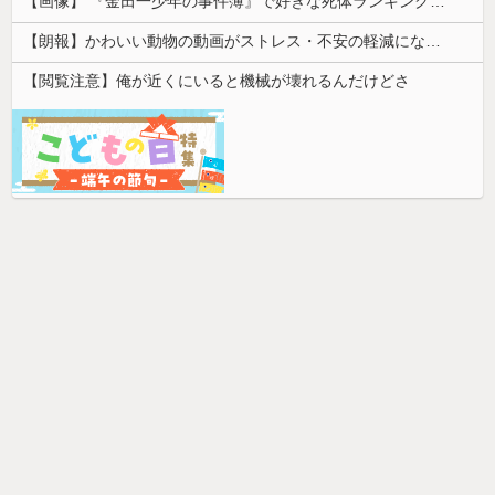
【画像】 『金田一少年の事件簿』で好きな死体ランキング１位がこちら！
【朗報】かわいい動物の動画がストレス・不安の軽減になる可能性。英大学の研究で実証
【閲覧注意】俺が近くにいると機械が壊れるんだけどさ