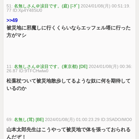
51:
名無しさん＠涙目です。(庭) [ﾆﾀﾞ]
2024/01/08(月) 00:51:19.
77 ID:Xp4Y48SU0
>>49
被災地に邪魔しに行くくらいならエッフェル塔に行った
方がマシ
11:
名無しさん＠涙目です。(東京都) [DE]
2024/01/08(月) 00:36:
26.87 ID:9TFCHwlw0
松葉杖ついて被災地散歩してるような奴に何を期待して
いるのか
69:
名無し(茸) [BE]
2024/01/08(月) 01:00:23.29 ID:3SADO/MO0
山本太郎先生はこうやって被災地で体を張っておられる
んだぞ！