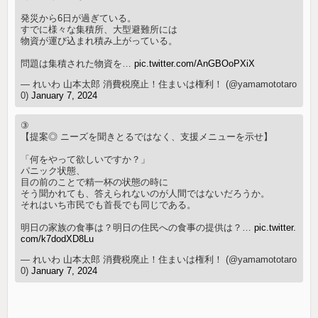
発災から6日が過ぎている。
すでに様々な集積所、大型避難所には
物資が運び込まれ積み上がっている。
問題は集積された物資を…
pic.twitter.com/AnGBOoPXiX
— れいわ 山本太郎 消費税廃止！住まいは権利！ (@yamamototaro
0)
January 7, 2024
③
【提案◎ ニーズを聞きとるではなく、支援メニューを示せ】
「何をやって欲しいですか？」
パニック状態、
目の前のことで精一杯の状態の時に
そう聞かれても、答えられないのが人間ではないだろうか。
それはいち市民でも首長でも同じである。
明日の家族の食事は？明日の住民への食事の提供は？…
pic.twitter.
com/k7dodXD8Lu
— れいわ 山本太郎 消費税廃止！住まいは権利！ (@yamamototaro
0)
January 7, 2024