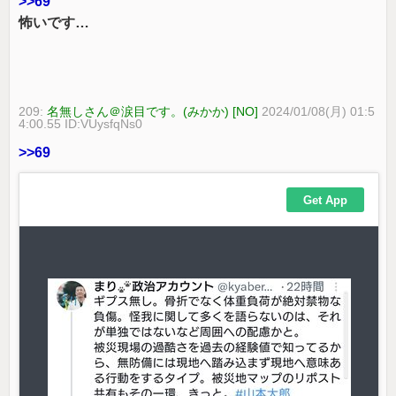
>>69
怖いです…
209:
名無しさん＠涙目です。(みかか) [NO]
2024/01/08(月) 01:5
4:00.55 ID:VUysfqNs0
>>69