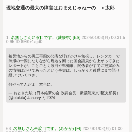
現地交通の最大の障害はおまえじゃねーの ＞太郎
1:
名無しさん＠涙目です。(愛媛県) [ES]
2024/01/08(月) 00:31:5
0.95 ID:8MK+1/gd0
被災地からの再三再四の悲痛な呼びかけを無視し、レンタカーで
渋滞の一因になりながら現地を回った国会議員から上がってきた
レポートが、ことごとく政府や県知事、関係者がすでに把握済み
の情報ばかりであったという事実は、しっかりと後世にまで語り
継いでいくべき。
何やってんだよ、本当に。
— おときた駿（日本維新の会 政調会長・衆議院東京1区支部長）
(@otokita)
January 7, 2024
68:
名無しさん＠涙目です。(みかか) [FI]
2024/01/08(月) 01:00: