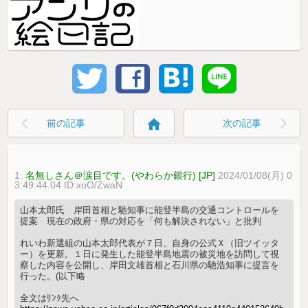
home
前の記事
次の記事
1:
名無しさん＠涙目です。(やわらか銀行) [JP]
2024/01/08(月) 0
3:49:44.04 ID:xoO/ZwaN
山本太郎氏 岸田首相と馳知事に能登半島の交通コントロールを
提案 現在の政府・県の対応を「何も解決されない」と批判
れいわ新選組の山本太郎代表が７日、自身の公式Ｘ（旧ツイッタ
ー）を更新。１日に発生した能登半島地震の被災地を訪問して視
察した内容を公開し、岸田文雄首相と石川県の馳浩知事に提言を
行った。(以下略
全文はﾘﾝｸ先へ