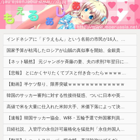
インドネシアに「ドラえもん」という名前の市民が16人、「のび太」は181人
国家予算が枯渇したロシアが山賊の真似事を開始、金銀貴金属じゃなくて自動車とかってところがリアリティありすぎる……
【ネット騒然】 元ジャンポケ斉藤の妻、夫の求刑7年翌日にインスタ更新！その内容がガチでヤバすぎる…
【悲報】 とにかくヤりたくてブスと付き合ったらｗｗｗｗｗｗｗｗｗｗｗｗｗｗｗ
【動画】半ケツ祭り、限界突破ｗｗｗｗｗｗｗｗｗｗｗｗｗ
韓国のサッカー審判に対する性接待疑惑、ついに日本や英国メディアにも取り上げられ国際問題に発展w
高値で米を大量に仕入れた米卸大手、米価下落によって決算が凄まじいことになっている模様
【速報】韓国サッカー協会、W杯・五輪予選で外国審判員や監督官を性接待！！！！
日経社説、入管庁の永住許可厳格化を猛批判「永住外国人の生活保護受給をなくす目的、外国人の意欲をそがないか懸念」「外国人を一時的な労働力ではなく、...