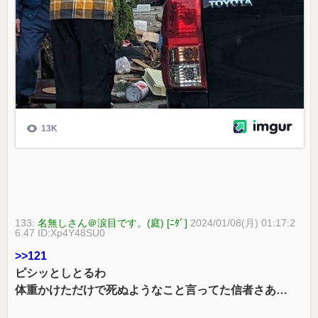
133:
名無しさん＠涙目です。(庭) [ﾆﾀﾞ]
2024/01/08(月) 01:17:2
6.47 ID:Xp4Y48SU0
>>121
ピシッとしとるわ
体重かけただけで死ぬようなこと言ってた信者さあ…