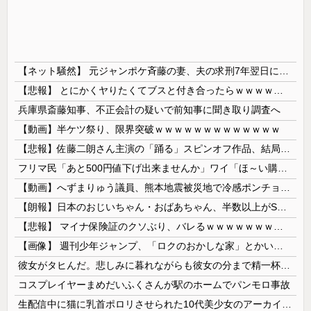
【ネット騒然】 元ジャンポケ斉藤の妻、夫の求刑7年翌日にインスタ更新！その内容がガチでヤバすぎる…
【悲報】 とにかくヤりたくてブスと付き合ったらｗｗｗｗｗｗｗｗｗｗｗｗｗｗｗ
兵庫県斎藤知事、不正会計の疑いで前知事に聞き取り調査へ
【動画】半ケツ祭り、限界突破ｗｗｗｗｗｗｗｗｗｗｗｗｗ
【悲報】佐藤二朗さん主演の「踊る」スピンオフ作品、結局撮影中止が決定wwwwwwwwwwww
フリマ民「あと500円値下げ出来ませんか」ワイ「ほ～い購入ｗ」
【動画】へずまりゅう議員、熊本地震被災地で冷感ポンチョ配布 → 被災民の衝撃の反応がコチラ → ｗｗｗｗｗｗｗｗｗｗｗｗｗｗｗｗ
【朗報】日本のおじいちゃん・おばあちゃん、半数以上がSNSを使いこなしていたｗｗｗｗｗ
【悲報】 マイナ保険証のクソぶり、バレるｗｗｗｗｗｗｗｗｗ
【画像】 週刊少年ジャンプ、「ロクのおかしな家」とかいう微妙な漫画を巻頭カラーにしたせいで100万部切る
彼女がタヒんだ。悲しみに暮れながらも彼女の分まで精一杯生きようと誓った。だが実は生きていた！突撃するとふっくらした顔で大きなお腹を抱えて...
コスプレイヤーまめだいふくさんが駅のホームでパンモロ事故
生配信中に猫に乳首ポロリさせられた10代美少女のアーカイブ、500万再生越えｗｗｗ