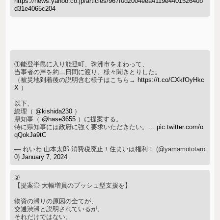
https://news.yahoo.co.jp/articles/967f0d2004eea4119e440152640b
d31e4065c204
①能登半島に入り能登町、珠洲市をまわって、
当事者の声を約二日間に渡り、様々聞きとりした。
（被災地到着後の説明含む様子はこちら→
https://t.co/CXkfOyHkc
X
）
以下、
総理（
@kishida230
）
県知事（
@hase3655
）に提案する。
特に県知事には政府に強く要求いただきたい。…
pic.twitter.com/o
qQokJa9tC
— れいわ 山本太郎 消費税廃止！住まいは権利！ (@yamamototaro
0)
January 7, 2024
②
【提案◎ 大幅増員のプッシュ型支援を】
物資の滞りの原因の全てが、
交通渋滞と説明されているが、
それだけではない。