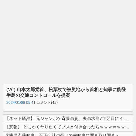
(‘A`) 山本太郎党首、松葉杖で被災地から首相と知事に能登
半島の交通コントロールを提案
2024/01/08 05:41
コメント(45)
【ネット騒然】 元ジャンポケ斉藤の妻、夫の求刑7年翌日にインスタ更新！...
【悲報】 とにかくヤりたくてブスと付き合ったらｗｗｗｗｗｗｗｗｗｗｗｗ...
兵庫県斎藤知事、不正会計の疑いで前知事に聞き取り調査へ