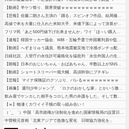
【動画】半ケツ祭り、限界突破ｗｗｗｗｗｗｗｗｗｗｗｗｗ
【悲報】佐藤二朗さん主演の「踊る」スピンオフ作品、結局撮影中止が決定w...
高値で米を大量に仕入れた米卸大手、米価下落によって決算が凄まじいことに...
フリマ民「あと500円値下げ出来ませんか」ワイ「ほ～い購入ｗ」
【速報】韓国サッカー協会、W杯・五輪予選で外国審判員や監督官を性接待！...
【動画】へずまりゅう議員、熊本地震被災地で冷感ポンチョ配布 → 被災民...
日経社説、入管庁の永住許可厳格化を猛批判「永住外国人の生活保護受給をな...
【朗報】日本のおじいちゃん・おばあちゃん、半数以上がSNSを使いこなし...
【動画】ショートスリーパー堀大輔、高須幹弥にブチギレ
【悲報】 マイナ保険証のクソぶり、バレるｗｗｗｗｗｗｗｗｗ
【画像】 週刊少年ジャンプ、「ロクのおかしな家」とかいう微妙な漫画を巻...
飲み屋でケンカした相手をコロした男の弁護をした。そして数年後、因果応報...
【ｗ】物凄くカワイイ子猫の取っ組み合い！
（ ´_ゝ`）中国「高市政権が法制化を進めた国家情報局の設置日が7月3...
中曽根元首相「北東アジアで急激な変化 日韓協力強化を」