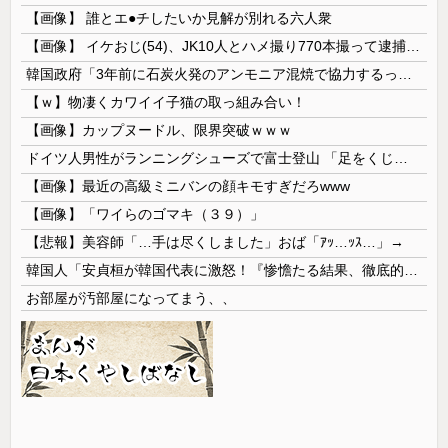
【画像】 誰とエ●チしたいか見解が別れる六人衆
【画像】 イケおじ(54)、JK10人とハメ撮り770本撮って逮捕ｗｗｗｗｗｗｗ
韓国政府「3年前に石炭火発のアンモニア混焼で協力するっていったけどあれ取りやめな。政権変わったし」……韓国とまともな協力ができない理由、これなんですよね
【ｗ】物凄くカワイイ子猫の取っ組み合い！
【画像】カップヌードル、限界突破ｗｗｗ
ドイツ人男性がランニングシューズで富士登山 「足をくじいて動けない」
【画像】最近の高級ミニバンの顔キモすぎだろwww
【画像】「ワイらのゴマキ（３９）」
【悲報】美容師「…手は尽くしました」おば「ｱｯ…ｯｽ…」→
韓国人「安貞桓が韓国代表に激怒！『惨憺たる結果、徹底的な刷新が必要だ』と監督や協会を痛烈批判」
お部屋が汚部屋になってまう、、