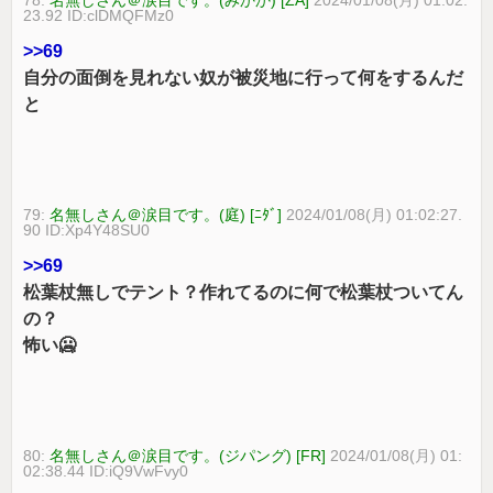
23.92 ID:clDMQFMz0
>>69
自分の面倒を見れない奴が被災地に行って何をするんだ
と
79:
名無しさん＠涙目です。(庭) [ﾆﾀﾞ]
2024/01/08(月) 01:02:27.
90 ID:Xp4Y48SU0
>>69
松葉杖無しでテント？作れてるのに何で松葉杖ついてん
の？
怖い🥶
80:
名無しさん＠涙目です。(ジパング) [FR]
2024/01/08(月) 01:
02:38.44 ID:iQ9VwFvy0