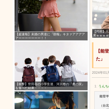
【愕然】元
【超速報】未婚の男達に『朗報』キタァアアアア
果ｗｗｗｗ
アーーーーーーー！！
【能登
た」
2024年01
【衝撃】世田谷の小学生達、河川敷の『桑の実』
1:
うんち(
を食べた結果・・・・
能登半
（台北