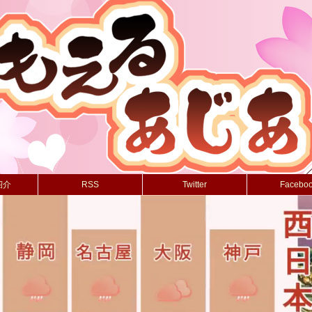
紹介
RSS
Twitter
Facebo