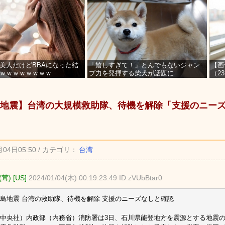
美人だけどBBAになった結
「嬉しすぎて！」とんでもないジャン
【画
ｗｗｗｗｗｗｗｗ
プ力を発揮する柴犬が話題に
（2
を募
地震】台湾の大規模救助隊、待機を解除「支援のニー
月04日05:50 / カテゴリ：
台湾
茸) [US]
2024/01/04(木) 00:19:23.49 ID:zVUbBtar0
島地震 台湾の救助隊、待機を解除 支援のニーズなしと確認
中央社）内政部（内務省）消防署は3日、石川県能登地方を震源とする地震