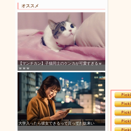
オススメ
【マンチカン】子猫同士のケンカが可愛すぎるｗ
ｗｗｗ
大学入ったら彼女できるって言ってた奴来い