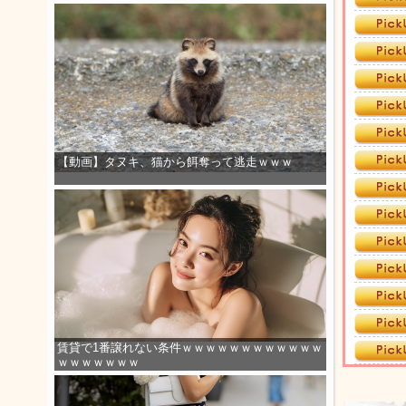
【動画】タヌキ、猫から餌奪って逃走ｗｗｗ
賃貸で1番譲れない条件ｗｗｗｗｗｗｗｗｗｗｗｗ
ｗｗｗｗｗｗｗ