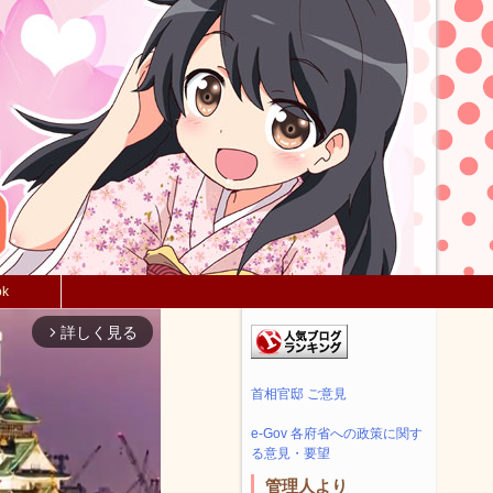
ok
詳しく見る
arrow_forward_ios
首相官邸 ご意見
e-Gov 各府省への政策に関す
る意見・要望
管理人より