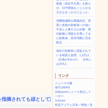
国側（習近平主席）を怒ら
せ、日中関係をこじらせる
大きなきっかけになった」
消費税減税を閣議決定、背
景に首相の財務省への強い
不信と人事介入の示唆 歴
代政権に増税を主導してき
た財務省、高市内閣に完全
敗北
海外の刑務所に収監されて
いる韓国人急増、1,325人
（詐偽が4分の1） 日本に
は254人
リンク
ニュースの森
保守JAPAN
Zattoyomiニュース見出しリ
ーダー
指摘されても頑として認め...
2chnavi
特定アジアと日本／情強！良