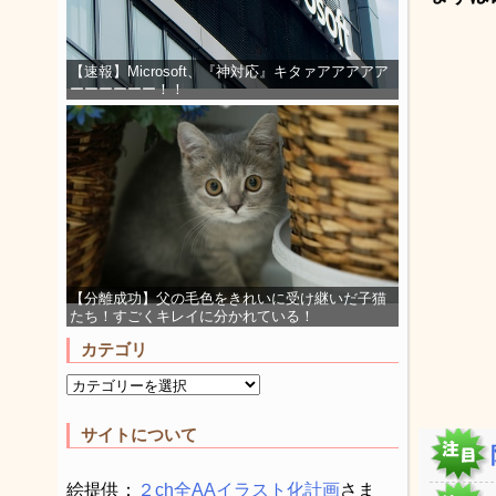
【速報】Microsoft、『神対応』キタァアアアアア
ーーーーーー！！
【分離成功】父の毛色をきれいに受け継いだ子猫
たち！すごくキレイに分かれている！
カテゴリ
サイトについて
絵提供：
２ch全AAイラスト化計画
さま