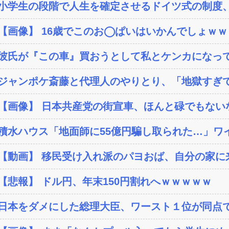
小学生の段階で人生を確定させるドイツ式の制度、
【画像】 16歳でこのお◯ぱいはいかんでしょｗ
彼氏が『この車』買おうとして私とケンカになっ
ジャンポケ斎藤と代理人のやりとり、「地獄すぎて
【画像】 日本共産党の街宣車、ほんと碌でもない
積水ハウス「地面師に55億円騙し取られた…」ワイ
【動画】 移民受け入れ派のパヨおば、自分の家に来
【悲報】 ドル円、年末150円割れへｗｗｗｗｗ
日本をダメにした総理大臣、ワースト１位が同点