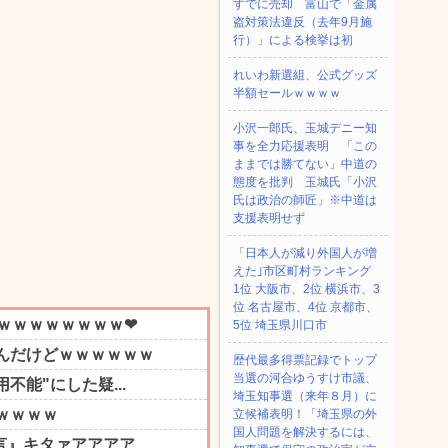
すでに売却 富山で「金属
盗対策法違反（去年9月施
行）」による検挙は初
れいわ新選組、公式グッズ
半額セールｗｗｗｗ
小沢一郎氏、玉城デニー知
事を全力応援表明 「この
ままでは勝てない」中道の
態度を批判 玉城氏「小沢
氏は政治の師匠」※中道は
支援表明せず
「日本人が減り外国人が増
えた｣市区町村ランキング
1位 大阪市、2位 横浜市、3
位 名古屋市、4位 京都市、
5位 埼玉県川口市
歴代最多得票記録でトップ
当選の河合ゆうすけ市議、
埼玉知事選（来年８月）に
立候補表明！「埼玉県の外
国人問題を解決するには、