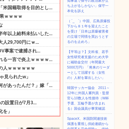
知事選で保守の政治家が立
ち上がるしかない」保守一
本化を訴え
（ ´_ゝ`）中国、広島原爆投
下から８１年を迎えたこと
を受け「日本は原爆被害者
の立場で同情を買おうとす
るのを止めろ」
【平等は？】文科省、若手
女性研究者支援のため大学
に補助金交付（年間最大
5000万円）「将来のリーダ
ーとして活躍する（女性
の）人材を輩出したい」
韓国サッカー協会 2011～
12年に外国人審判員・監督
官ら10数人を性接待（W杯
予選、五輪予選が含まれ
る）国会議員が事実確認
SpaceX、米国防関連技術
保護を重視し供給連鎖から