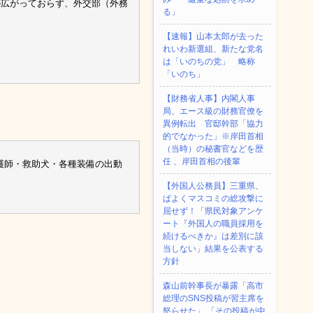
が広がっておらず、外交部（外務
る」
。
【速報】山本太郎が去った
れいわ新選組、新たな党名
は「いのちの党」 略称
「いのち」
【財務省人事】内閣人事
局、エース級の財務官僚を
異例転出 官邸幹部「協力
的でなかった」※岸田首相
（当時）の秘書官などを歴
任 、岸田首相の後輩
看護師・救助犬・各種装備の出動
【外国人公務員】三重県、
ぱよくマスコミの総攻撃に
屈せず！「県民対象アンケ
ート『外国人の職員採用を
続けるべきか』は差別に該
当しない」結果を公表する
方針
森山前幹事長が暴露「高市
総理のSNS投稿が習主席を
怒らせた」 「その投稿が中