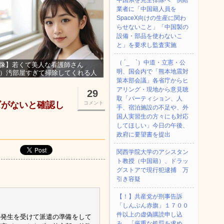
中国系を完全排除へ 供給
業者に「中国籍人員を
SpaceX向けの生産に関わ
らせないこと」「中国製の
設備・部品を使わないこ
と」を要求し監査実施
（ ´_ゝ`）中道・立憲・公
像】若くて美人な看護師さん
明、国会内で「熊本地震対
3）汚部屋すぎて掃除してくれる人
集ｗｗｗ
策本部会議」各省庁からヒ
アリング・現地から意見聴
29
取「パーティション、人
ズがないと確認し
コメント
手、宿泊施設の不足や、外
国人実習生の方々にも対応
してほしい」今日の午後、
政府に要望書を提出
関西学院大学のアシスタン
ト教授（中国籍）、ドラッ
グストアで現行犯逮捕 万
引き容疑
【！】共産党が刑事告訴
「しんぶん赤旗」１７００
件以上の虚偽購読申し込
の発生を受けて派遣の準備をして
み 「厳重な処罰を求め