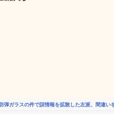
防弾ガラスの件で誤情報を拡散した左派、間違いを