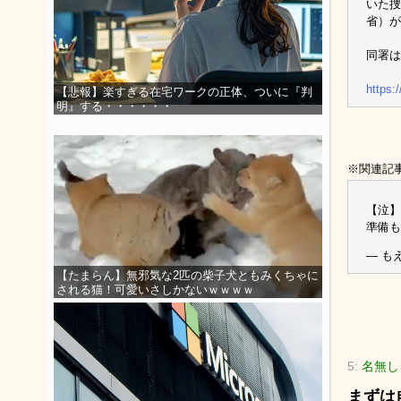
いた捜
省）が
同署は
https:
【悲報】楽すぎる在宅ワークの正体、ついに『判
明』する・・・・・・
※関連記
【泣】
準備も
— もえ
【たまらん】無邪気な2匹の柴子犬ともみくちゃに
される猫！可愛いさしかないｗｗｗｗ
5:
名無しさ
まずは