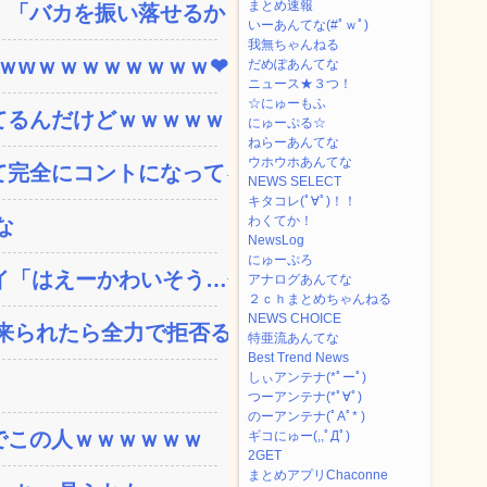
まとめ速報
「バカを振い落せるから合...
いーあんてな(#ﾟｗﾟ)
我無ちゃんねる
ｗｗwｗｗｗｗｗｗｗｗ❤
だめぽあんてな
ニュース★３つ！
☆にゅーもふ
てるんだけどｗｗｗｗｗｗ
にゅーぷる☆
ねらーあんてな
ウホウホあんてな
完全にコントになってる…...
NEWS SELECT
キタコレ(ﾟ∀ﾟ)！！
わくてか！
な
NewsLog
にゅーぷろ
「はえーかわいそう…会...
アナログあんてな
２ｃｈまとめちゃんねる
NEWS CHOICE
られたら全力で拒否るｗ...
特亜流あんてな
Best Trend News
しぃアンテナ(*ﾟーﾟ)
つーアンテナ(*ﾟ∀ﾟ)
のーアンテナ(ﾟAﾟ* )
でこの人ｗｗｗｗｗｗ
ギコにゅー(,,ﾟДﾟ)
2GET
まとめアプリChaconne