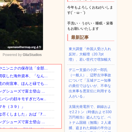
今年もよろしくおねがいしま
す(´・ω・`)
手洗い・うがい・睡眠・栄養
もお願いいたします
最新記事
東大調査「外国人受け入れ
反対」大幅増（20.7pt
Powered by 
GliaStudios
増）、若い世代で増加幅大
デニー支援の小沢一郎氏
Mute
（一般人）、辺野古沖事故
について「玉城デニー知事
の責任ではないが、不幸な
出来事を悪宣伝に利用する
人がいる」
太陽光発電所で、銅線およ
そ2.2トン（時価およそ330
万円相当）盗んだなど、ベ
トナム国籍（無職）２人逮
捕、盗まれた銅線の半分は