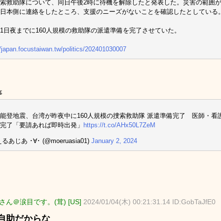
索救助隊について、同日午後2時に待機を解除したと発表した。災害の範囲
日本側に連絡をしたところ、支援のニーズがないことを確認したとしている
1日夜までに160人規模の救助隊の派遣準備を完了させていた。
//japan.focustaiwan.tw/politics/202401030007
事
能登地震、台湾が昨夜中に160人規模の捜索救助隊 派遣準備完了 医師・
完了「要請あれば即時出発」
https://t.co/AHx50L7ZeM
るあじあ ･∀･ (@moeruasia01)
January 2, 2024
ん＠涙目です。(茸) [US]
2024/01/04(木) 00:21:31.14 ID:GobTaJfE0
自助だからな