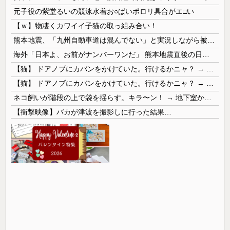
元子役の紫堂るいの競泳水着お○ぱいポロリ具合がエ□い
【ｗ】物凄くカワイイ子猫の取っ組み合い！
熊本地震、「九州自動車道は混んでない」と実況しながら被災地へ向かう有名アナなどに批判殺到 全国紙記者「最新の状況をいち早く伝えることは報道機関としての責務」「情報を取り上げることには大きな意義がある」
海外「日本よ、お前がナンバーワンだ」 熊本地震直後の日本の対応のスピードに世界が衝撃
【猫】 ドアノブにカバンをかけていた。行けるかニャ？ → 猫はこうなります…
【猫】 ドアノブにカバンをかけていた。行けるかニャ？ → 猫はこうなります…
ネコ飼いが階段の上で袋を揺らす。キラ〜ン！ → 地下室からヤツが現れる…
【衝撃映像】バカが津波を撮影しに行った結果…