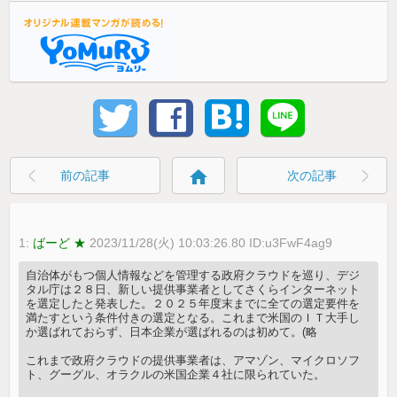
home
前の記事
次の記事
1:
ばーど ★
2023/11/28(火) 10:03:26.80 ID:u3FwF4ag9
自治体がもつ個人情報などを管理する政府クラウドを巡り、デジ
タル庁は２８日、新しい提供事業者としてさくらインターネット
を選定したと発表した。２０２５年度末までに全ての選定要件を
満たすという条件付きの選定となる。これまで米国のＩＴ大手し
か選ばれておらず、日本企業が選ばれるのは初めて。(略
これまで政府クラウドの提供事業者は、アマゾン、マイクロソフ
ト、グーグル、オラクルの米国企業４社に限られていた。