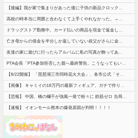
【後編】我が家で集まりがあった後に子供の新品クロックスが消えた。犯人のママがカバンに入れるのを見た人もいるのに相手旦那が「証拠は？」と認めない…...
高校の時本当に周囲と合わなくて上手くやれなかった。→飲み会で偶然同じ高校の人と出会った
ドラッグストア勤務中。カード払いの商品を現金で返金してほしいと言い張る女性客。断っても引き下がらず、その後まさかの展開に…
亡き母からの借金を半分しか返していない叔父がさらに金を貸してほしいと訪ねてきた。完済するまで貸せないと断ると…
友達の家に遊びに行ったらアルバムに私の写真が飾ってあった。しかも私が知らない写真
PTA会長「PTA参加拒否した親へ最終警告。こうなってもいい？」
【8/22開催】 「琵琶湖三市同時花火大会」、各市公式「そんな花火大会は存在しない」→ 高価チケットを購入した人達がSNS阿鼻叫喚
【画像】 キャミイの18万円の最新フィギュア、ガチで作り込みがエグすぎる
【悲報】 中国、橋の欄干が強風一発で粉々に 鉄筋ゼロ 当局「接着剤でくっつけただけ」「正常で、品質問題はない」
【速報】 イオンモール熊本の爆発原因が判明！！！！