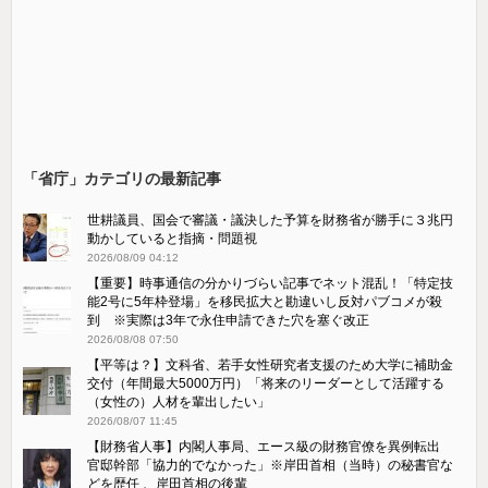
「省庁」カテゴリの最新記事
世耕議員、国会で審議・議決した予算を財務省が勝手に３兆円
動かしていると指摘・問題視
2026/08/09 04:12
【重要】時事通信の分かりづらい記事でネット混乱！「特定技
能2号に5年枠登場」を移民拡大と勘違いし反対パブコメが殺
到 ※実際は3年で永住申請できた穴を塞ぐ改正
2026/08/08 07:50
【平等は？】文科省、若手女性研究者支援のため大学に補助金
交付（年間最大5000万円）「将来のリーダーとして活躍する
（女性の）人材を輩出したい」
2026/08/07 11:45
【財務省人事】内閣人事局、エース級の財務官僚を異例転出
官邸幹部「協力的でなかった」※岸田首相（当時）の秘書官な
どを歴任 、岸田首相の後輩