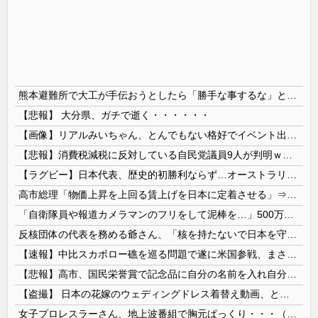
熊本避難所で大工が手伝おうとしたら「勝手な事するな」と行政側に止められた！との証言、内容があまりに胡散臭すぎた結果……
【悲報】 大分県、ガチで逝く・・・・・・
【画像】リアルみいちゃん、とんでもない格好でイベント出演するwwwwwwwwww
【悲報】消費税減税に反対している自民党議員9人が判明ｗｗｗｗｗｗ
【ラグビー】日本代表、歴史的初勝利ならず…オーストラリアに逆転負け ８戦全敗
高市総理「物価上昇を上回る賃上げを日本に定着させる」⇒ 国家公務員月給3.51％増へ
「自衛隊員や報道カメラマンのフリをして泥棒を…」500万円分の預金通帳を盗まれた高齢女性が明かす被害！
反核団体の代表を務める爺さん、「核を持たないで日本を守れますか」と中学生に詰問された結果……
【速報】中比スカボロー礁を巡る問題で遂に米国参戦、まさかのこっち擁護であっち批判！！
【悲報】高市、国民栄誉賞で記念品に自分の名前を入れ自分メインのPV撮影して炎上中w w w w w w w w w
【盗撮】 日本の花嫁のウェディングドレス着替え動画、とんでもない神乳だと海外で話題に
女子プロレスラーさん、地上波番組で胸元ぱっくり・・・（※画像あり）