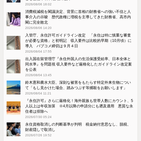
2026/08/06 18:02
消費税減税を閣議決定、背景に首相の財務省への強い不信と人
事介入の示唆 歴代政権に増税を主導してきた財務省、高市内
閣に完全敗北
2026/08/06 14:20
入管庁、永住許可ガイドライン改定 「永住は特に慎重な審査
が必要な資格」と初明記 収入要件は比較的早期（10月頃）に
導入 パブコメ締切は９月４日
2026/08/04 17:55
出入国在留管理庁『永住外国人の生活保護受給率、日本全体と
同水準』を問題視 収入要件など厳格化したガイドライン改定案
を公表
2026/08/04 13:45
鈴木憲和農水大臣、深刻な被害をもたらす特定外来生物につい
て「もし見かけた場合、踏みつぶす等捕殺をお願いします」
2026/08/04 11:21
『永住許可』さらに厳格化！海外親族も世帯人数にカウント、5
人以上は年収加算 ※4月以降の申請分にも遡及適用 悪質な永
住者は排除へ
2026/07/30 05:24
永住資格取消しの判断基準が判明 税金納付意思なし、脱税、
財産隠しで取消し
2026/07/26 19:52