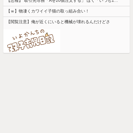
【悲報】 取引先専務「Aを20個注文する」 ぼく「いつも1～2個しか使わないけど本当に20であってる？」 取専「あってる」→結果『こう』なったんだが...
【ｗ】物凄くカワイイ子猫の取っ組み合い！
【閲覧注意】俺が近くにいると機械が壊れるんだけどさ