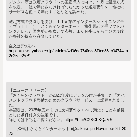
デジタル庁は政府クラウドへの国産導入に向け、９月に選定方式
を改定。１社で満たさなければならなかった選定要件を、他社の
サービスを使って満たすことなどを認めた。
選定方式の見直しを受け、ＩＴ企業のインターネットイニシアテ
ィブ（ＩＩＪ）、さくらインターネット、携帯電話大手ソフトバ
ンクといった国内勢が相次いで応募。１０月半ばからデジタル庁
が各社の提案を審査していた。
全文はﾘﾝｸ先へ
https://news.yahoo.co.jp/articles/4d06cd734fdaa3f9cc83cb04744ca
2e25ce2579f
【ニュースリリース】
「さくらのクラウド」が2023年度にデジタル庁が募集した「ガバ
メントクラウド整備のためのクラウドサービス」に認定されまし
た。
本認定は、2025年度末までに技術要件をすべて満たすことを前提
とした条件付きの認定です。
詳しくは下記をご覧ください。
https://t.co/CXSCFKQJMS
— 【公式】さくらインターネット (@sakura_pr)
November 28, 20
23