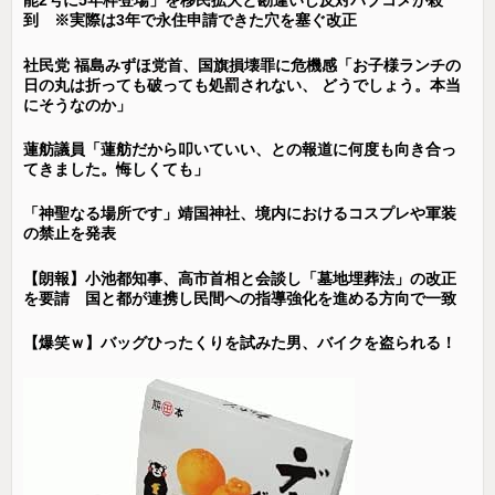
能2号に5年枠登場」を移民拡大と勘違いし反対パブコメが殺
到 ※実際は3年で永住申請できた穴を塞ぐ改正
社民党 福島みずほ党首、国旗損壊罪に危機感「お子様ランチの
日の丸は折っても破っても処罰されない、 どうでしょう。本当
にそうなのか」
蓮舫議員「蓮舫だから叩いていい、との報道に何度も向き合っ
てきました。悔しくても」
「神聖なる場所です」靖国神社、境内におけるコスプレや軍装
の禁止を発表
【朗報】小池都知事、高市首相と会談し「墓地埋葬法」の改正
を要請 国と都が連携し民間への指導強化を進める方向で一致
【爆笑ｗ】バッグひったくりを試みた男、バイクを盗られる！