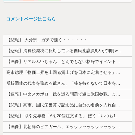
コメントページはこちら
【悲報】 大分県、ガチで逝く・・・・・・
【悲報】消費税減税に反対している自民党議員9人が判明ｗｗｗｗｗｗ
【画像】リアルみいちゃん、とんでもない格好でイベント出演するwwwwwwwwww
高市総理「物価上昇を上回る賃上げを日本に定着させる」⇒ 国家公務員月給3.51％増へ
反核団体の代表を務める爺さん、「核を持たないで日本を守れますか」と中学生に詰問された結果……
【速報】中比スカボロー礁を巡る問題で遂に米国参戦、まさかのこっち擁護であっち批判！！
【悲報】高市、国民栄誉賞で記念品に自分の名前を入れ自分メインのPV撮影して炎上中w w w w w w w w w
【悲報】 取引先専務「Aを20個注文する」 ぼく「いつも1～2個しか使わないけど本当に20であってる？」 取専「あってる」→結果『こう』なったんだが...
【画像】北朝鮮のビアガール、エッッッッッッッッッッッッッッッッッ！