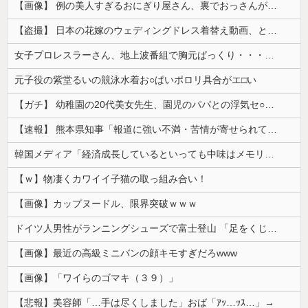
【画像】 例の美人すぎるおにぎり屋さん、裏でおっさんが握っていたｗｗｗｗｗｗｗｗｗｗｗｗｗｗｗｗｗ
【盗撮】 日本の花嫁のウェディングドレス着替え動画、とんでもない神乳だと海外で話題に
女子プロレスラーさん、地上波番組で胸元ぱっくり・・・（※画像あり）
元子役の紫堂るいの競泳水着お○ぱいポロリ具合がエ□い
【ガチ】 幼稚園の20代美女先生、園児のパパとの浮気セ○クス動画が流出して終わる
【速報】 熊本県知事「報道に強い不満・苦情が寄せられている」→TBSの報道特集がまさにそれな件
韓国メディア「経済成長しているといっても中味はメモリ価格だけ。雇用増加見通しが半減してしまった」……韓国の内需不況は根強い状況っすね
【ｗ】物凄くカワイイ子猫の取っ組み合い！
【画像】カップヌードル、限界突破ｗｗｗ
ドイツ人男性がランニングシューズで富士登山 「足をくじいて動けない」
【画像】最近の高級ミニバンの顔キモすぎだろwww
【画像】「ワイらのゴマキ（３９）」
【悲報】美容師「…手は尽くしました」おば「ｱｯ…ｯｽ…」→