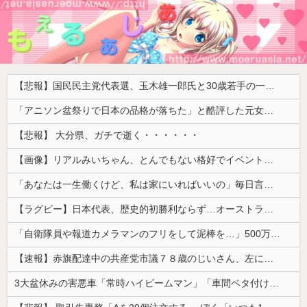
【悲報】国民民主党代表選、玉木雄一郎氏と30歳若手の一騎打ちへ → 榛葉幹事長の不出馬にネットで疑問噴出 ｗｗｗｗｗｗｗｗｗｗｗｗｗｗｗ
「アニソン盆祭りで日本の品格が落ちた」と酷評した元女優、「あんたが品格を語るのかよ！」と総ツッコミを食らってしまい……
【悲報】 大分県、ガチで逝く・・・・・・
【画像】リアルみいちゃん、とんでもない格好でイベント出演するwwwwwwwwww
「あなたは一生働くけど、私は家にいればいいの」毎日言われた20歳がついに返した一言…
【ラグビー】日本代表、歴史的初勝利ならず…オーストラリアに逆転負け ８戦全敗
「自衛隊員や報道カメラマンのフリをして泥棒を…」500万円分の預金通帳を盗まれた高齢女性が明かす被害！
【速報】赤旗配達中の共産党市議７８歳のじいさん、左に寄りすぎたか車で民家当て逃げ
3大盆休みの害悪車「常時ハイビームマン」「車間ベタ付けマン」「法定速度絶対遵守マン」