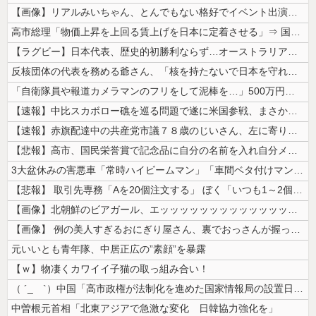
【画像】リアルみいちゃん、とんでもない格好でイベント出演するwwwww...
高市総理「物価上昇を上回る賃上げを日本に定着させる」⇒ 国家公務員月...
【ラグビー】日本代表、歴史的初勝利ならず…オーストラリアに逆転負け ８...
反核団体の代表を務める爺さん、「核を持たないで日本を守れますか」と中学...
「自衛隊員や報道カメラマンのフリをして泥棒を…」500万円分の預金通帳...
【速報】中比スカボロー礁を巡る問題で遂に米国参戦、まさかのこっち擁護で...
【速報】赤旗配達中の共産党市議７８歳のじいさん、左に寄りすぎたか車で民...
【悲報】高市、国民栄誉賞で記念品に自分の名前を入れ自分メインのPV撮影...
3大盆休みの害悪車「常時ハイビームマン」「車間ベタ付けマン」「法定速度...
【悲報】 取引先専務「Aを20個注文する」 ぼく「いつも1～2個しか使...
【画像】北朝鮮のビアガール、エッッッッッッッッッッッッッッッッッ！
【画像】 例の美人すぎるおにぎり屋さん、裏でおっさんが握っていたｗｗｗ...
元いいとも青年隊、中居正広の”素顔”を暴露
【ｗ】物凄くカワイイ子猫の取っ組み合い！
（ ´_ゝ`）中国「高市政権が法制化を進めた国家情報局の設置日が7月3...
中曽根元首相「北東アジアで急激な変化 日韓協力強化を」