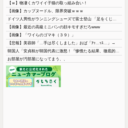
【ｗ】物凄くカワイイ子猫の取っ組み合い！
【画像】カップヌードル、限界突破ｗｗｗ
ドイツ人男性がランニングシューズで富士登山 「足をくじいて動けない」
【画像】最近の高級ミニバンの顔キモすぎだろwww
【画像】「ワイらのゴマキ（３９）」
【悲報】美容師「…手は尽くしました」おば「ｱｯ…ｯｽ…」→
韓国人「安貞桓が韓国代表に激怒！『惨憺たる結果、徹底的な刷新が必要だ』と監督や協会を痛烈批判」
お部屋が汚部屋になってまう、、