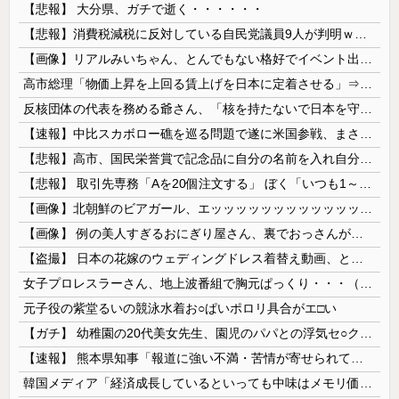
【悲報】 大分県、ガチで逝く・・・・・・
【悲報】消費税減税に反対している自民党議員9人が判明ｗｗｗｗｗｗ
【画像】リアルみいちゃん、とんでもない格好でイベント出演するwwwwwwwwww
高市総理「物価上昇を上回る賃上げを日本に定着させる」⇒ 国家公務員月給3.51％増へ
反核団体の代表を務める爺さん、「核を持たないで日本を守れますか」と中学生に詰問された結果……
【速報】中比スカボロー礁を巡る問題で遂に米国参戦、まさかのこっち擁護であっち批判！！
【悲報】高市、国民栄誉賞で記念品に自分の名前を入れ自分メインのPV撮影して炎上中w w w w w w w w w
【悲報】 取引先専務「Aを20個注文する」 ぼく「いつも1～2個しか使わないけど本当に20であってる？」 取専「あってる」→結果『こう』なったんだが...
【画像】北朝鮮のビアガール、エッッッッッッッッッッッッッッッッッ！
【画像】 例の美人すぎるおにぎり屋さん、裏でおっさんが握っていたｗｗｗｗｗｗｗｗｗｗｗｗｗｗｗｗｗ
【盗撮】 日本の花嫁のウェディングドレス着替え動画、とんでもない神乳だと海外で話題に
女子プロレスラーさん、地上波番組で胸元ぱっくり・・・（※画像あり）
元子役の紫堂るいの競泳水着お○ぱいポロリ具合がエ□い
【ガチ】 幼稚園の20代美女先生、園児のパパとの浮気セ○クス動画が流出して終わる
【速報】 熊本県知事「報道に強い不満・苦情が寄せられている」→TBSの報道特集がまさにそれな件
韓国メディア「経済成長しているといっても中味はメモリ価格だけ。雇用増加見通しが半減してしまった」……韓国の内需不況は根強い状況っすね