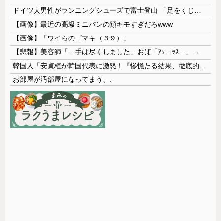
ドイツ人男性がランニングシューズで富士登山 「足をくじいて動けない」
【画像】最近の高級ミニバンの顔キモすぎだろwww
【画像】「ワイらのゴマキ（３９）」
【悲報】美容師「…手は尽くしました」おば「ｱｯ…ｯｽ…」→
韓国人「安貞桓が韓国代表に激怒！『惨憺たる結果、徹底的な刷新が必要だ』と監督や協会を痛烈批判」
お部屋が汚部屋になってまう、、