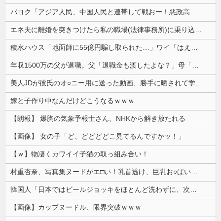
パヨク「アジア人民、中国人民と連帯して戦おー！悪政高市を打倒するぞー！」
エネ夫に離婚を突きつけたら私の職場(法律事務所)に乗り込んできた 堂々と「離婚の法律相談です。母の薦めでこちらに参りました」と言っているが、...
積水ハウス「地面師に55億円騙し取られた…」ワイ「はえーかわいそう…会社滅茶苦茶やろなぁ」
年収1500万の父が退職。父「退職金も渡したよな？」母「貯金なんてないよー」父「全部なくなったの！？」→予想外の返事に家族騒然となり…
美人JDが彼氏のオ○ニー用に送った動画、勝手に晒されて学校中の”共有オカズ” にされる
嫁と子作り中なんだけどこうなるｗｗｗ
【朗報】 爆胸の気象予報士さん、NHKから解き放たれる
【画像】 女の子「ど、どどどどこ見てるんですかッ！」
【ｗ】物凄くカワイイ子猫の取っ組み合い！
村重杏奈、写真集ヌードがエ□い！乳首透け、巨乳お○ぱいが最高過ぎる！
韓国人「日本ではビールジョッキをほとんど洗わずに、次の客に出すんだ！ これが証拠の映像だ!!」……あー、なるほどですねー。韓国には「アレ」がないんだ？
【画像】カップヌードル、限界突破ｗｗｗ