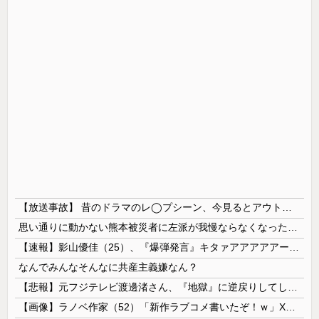
【放送事故】 昔のドラマのレ◯プシーン、今見るとアウトすぎる・・・
思い通りに動かない熊本被災者に左派が我慢ならなくなった模様、避難所で苦しむ被災者に対して……
【速報】影山優佳（25）、『爆弾発言』キタァアアアアアーーーーー！！
なんでみんなそんなに共産主義嫌なん？
【悲報】元フジテレビ渡邊渚さん、『地獄』に逆戻りしてしまう・・・・・
【画像】ラノベ作家（52）「新作ラブコメ書いたぞ！ｗ」X民「いい歳こいてラブコメ（笑）恥ずかしくないの？」←やめたれｗと話題に