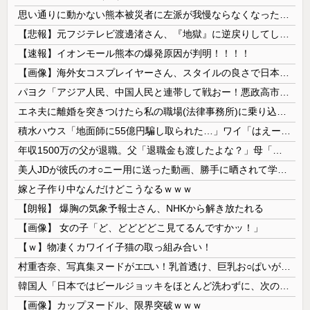
思い通りに動かない熊本被災者に左派が我慢ならなくなった模様、避難所で苦しむ被災者に対して……
【悲報】元フジテレビ渡邊渚さん、『地獄』に逆戻りしてしまう・・・・・
【速報】イオンモール熊本の爆発原因が判明！！！！
【画像】海外女コスプレイヤーさん、スタイルの良さで日本人を圧倒してしまう 【Pickup06072001】
パヨク「アジア人民、中国人民と連帯して戦おー！悪政高市を打倒するぞー！」
エネ夫に離婚を突きつけたら私の職場(法律事務所)に乗り込んできた 堂々と「離婚の法律相談です。母の薦めでこちらに参りました」と言っているが、...
積水ハウス「地面師に55億円騙し取られた…」ワイ「はえーかわいそう…会社滅茶苦茶やろなぁ」
年収1500万の父が退職。父「退職金も渡したよな？」母「貯金なんてないよー」父「全部なくなったの！？」→予想外の返事に家族騒然となり…
美人JDが彼氏のオ○ニー用に送った動画、勝手に晒されて学校中の”共有オカズ” にされる
嫁と子作り中なんだけどこうなるｗｗｗ
【朗報】 爆胸の気象予報士さん、NHKから解き放たれる
【画像】 女の子「ど、どどどどこ見てるんですかッ！」
【ｗ】物凄くカワイイ子猫の取っ組み合い！
村重杏奈、写真集ヌードがエ□い！乳首透け、巨乳お○ぱいが最高過ぎる！
韓国人「日本ではビールジョッキをほとんど洗わずに、次の客に出すんだ！ これが証拠の映像だ!!」……あー、なるほどですねー。韓国には「アレ」がないんだ？
【画像】カップヌードル、限界突破ｗｗｗ