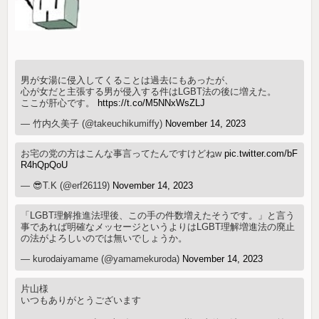
男が女湯に侵入してくることは過去にもあったが、
心が女だと主張する男が侵入する件はLGBT法の後に増えた。
ここが肝心です。
https://t.co/M5NNxWsZLJ
— 竹内久美子 (@takeuchikumiffy)
November 14, 2023
お宅の党の方はこんな事言ってたんですけどねw
pic.twitter.com/bF
R4hQpQoU
— 😎T.K (@erf26119)
November 14, 2023
「LGBT理解推進法理後、この手の件数増えたそうです。」と言う
事であれば明確なメッセージというよりはLGBT理解増進法の廃止
の法がよろしいのでは無いでしょうか。
— kurodaiyamame (@yamamekuroda)
November 14, 2023
片山様
いつもありがとうございます