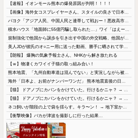
【速報】イオンモール熊本の爆発原因が判明！！！！
【画像】海外女コスプレイヤーさん、スタイルの良さで日本人を圧倒してしまう 【Pickup06072001】
パヨク「アジア人民、中国人民と連帯して戦おー！悪政高市を打倒するぞー！」
積水ハウス「地面師に55億円騙し取られた…」ワイ「はえーかわいそう…会社滅茶苦茶やろなぁ」
規制強化で他国から譲歩を引き出す中国の外交戦略、他国がサプライチェーン変更で対抗した結果……
美人JDが彼氏のオ○ニー用に送った動画、勝手に晒されて学校中の”共有オカズ” にされる
【朗報】 爆胸の気象予報士さん、NHKから解き放たれる
【ｗ】物凄くカワイイ子猫の取っ組み合い！
熊本地震、「九州自動車道は混んでない」と実況しながら被災地へ向かう有名アナなどに批判殺到 全国紙記者「最新の状況をいち早く伝えることは報道機関としての責務」「情報を取り上げることには大きな意義がある」
海外「日本よ、お前がナンバーワンだ」 熊本地震直後の日本の対応のスピードに世界が衝撃
【猫】 ドアノブにカバンをかけていた。行けるかニャ？ → 猫はこうなります…
【猫】 ドアノブにカバンをかけていた。行けるかニャ？ → 猫はこうなります…
ネコ飼いが階段の上で袋を揺らす。キラ〜ン！ → 地下室からヤツが現れる…
【衝撃映像】バカが津波を撮影しに行った結果…