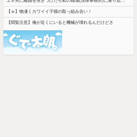
エネ夫に離婚を突きつけたら私の職場(法律事務所)に乗り込んできた 堂々と「離婚の法律相談です。母の薦めでこちらに参りました」と言っているが、...
【ｗ】物凄くカワイイ子猫の取っ組み合い！
【閲覧注意】俺が近くにいると機械が壊れるんだけどさ