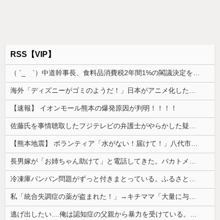
RSS【VIP】
（ ´_ゝ`）中道幹事長、食料品消費税2年間1%の閣議決定を批判 → 記者「中道改革連合は食料品消費税ゼロを公約に掲げていたが？」→ 階猛氏「
海外「ディズニーがゴミのようだ！」日本がアニメ化した米人気SF作品に絶賛の声が殺到中
【速報】 イオンモール熊本の爆発原因が判明！！！！
佐藤氏を事情聴取したフジテレビの弁護士がやらかした疑惑が浮上、「これが事実なら全部が怪しすぎるぞ」と前科に衝撃を受ける人が続出
【熊本地震】 ボランティア「水がない！届けて！」八代市市長「自分で取りに行って」
長男嫁が「お姉ちゃん助けて」と電話してきた。バカトメが、雪の中うちの息子に会いに来ようとしたらしく...
冷凍庫パンパン問題がずっと付きまとっている。ふるさと納税も頼みたいけれど入れる場所がない
私「統合失調症の薬が盗まれた！」→キチママ「大量に与えたら娘が病院に運ばれた！ヤバい薬！」私「えっ」→盗まれた薬が思わぬ形で使われていて…
逃げ出したい....俺は認知症の父親から暴力を受けている。精神手帳は3級。