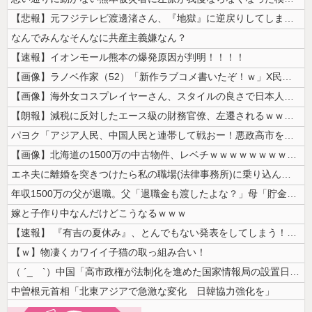
【悲報】元フジテレビ渡邊渚さん、『地獄』に逆戻りしてしまう・・・・・
なんでみんなそんなに共産主義嫌なん？
【速報】イオンモール熊本の爆発原因が判明！！！！
【画像】ラノベ作家（52）「新作ラブコメ書いたぞ！ｗ」X民「いい歳こい...
【画像】海外女コスプレイヤーさん、スタイルの良さで日本人を圧倒してしま...
【朗報】減税に反対したエース級の財務官僚、左遷されるｗｗｗｗｗｗ
パヨク「アジア人民、中国人民と連帯して戦おー！悪政高市を打倒するぞー！...
【画像】北海道の1500万の中古物件、レベチｗｗｗｗｗｗｗｗｗｗｗｗｗ...
エネ夫に離婚を突きつけたら私の職場(法律事務所)に乗り込んできた 堂々...
年収1500万の父が退職。父「退職金も渡したよな？」母「貯金なんてない...
嫁と子作り中なんだけどこうなるｗｗｗ
【速報】 『有吉の夏休み』、とんでもない発表をしてしまう！！！！！
【ｗ】物凄くカワイイ子猫の取っ組み合い！
（ ´_ゝ`）中国「高市政権が法制化を進めた国家情報局の設置日が7月3...
中曽根元首相「北東アジアで急激な変化 日韓協力強化を」