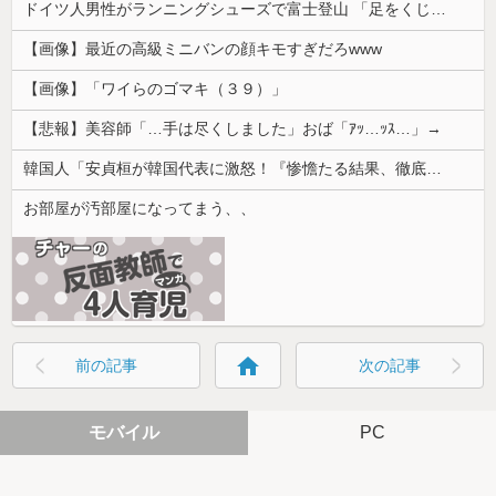
ドイツ人男性がランニングシューズで富士登山 「足をくじいて動けない」
【画像】最近の高級ミニバンの顔キモすぎだろwww
【画像】「ワイらのゴマキ（３９）」
【悲報】美容師「…手は尽くしました」おば「ｱｯ…ｯｽ…」→
韓国人「安貞桓が韓国代表に激怒！『惨憺たる結果、徹底的な刷新が必要だ』と監督や協会を痛烈批判」
お部屋が汚部屋になってまう、、
home
前の記事
次の記事
モバイル
PC