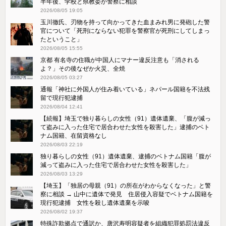
半年後、学校と県教委が警察に相談
2026/08/05 19:05
玉川徹氏、刃物を持って向かってきた血まみれ男に発砲した警
官について「死刑にならない犯罪を警察官が死刑にしてしまっ
たということ」
2026/08/05 15:55
京都 有名寺の住職が中国人にマナー違反注意も「消される
よ？」その後なぜか火災、全焼
2026/08/05 03:27
通報「神社に外国人が住み着いている」ネパール国籍を不法残
留で現行犯逮捕
2026/08/04 12:41
【続報】埼玉で独り暮らしの女性（91）遺体遺棄、「腹が減っ
て盗みに入った住宅で居合わせた女性を殺害した」逮捕のベト
ナム国籍、在留資格なし
2026/08/03 22:19
独り暮らしの女性（91）遺体遺棄、逮捕のベトナム国籍「腹が
減って盗みに入った住宅で居合わせた女性を殺害した」
2026/08/03 13:29
【埼玉】「独居の母親（91）の所在がわからなくなった」と警
察に相談 → 山中に遺体で発見 住居侵入容疑でベトナム国籍を
現行犯逮捕 女性を殺し遺体遺棄を示唆
2026/08/02 19:37
特殊詐欺拠点で通訳か、唐沢寿明容疑者を組織犯罪処罰法違反