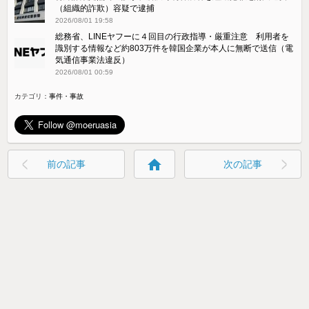
（組織的詐欺）容疑で逮捕
2026/08/01 19:58
総務省、LINEヤフーに４回目の行政指導・厳重注意 利用者を
識別する情報など約803万件を韓国企業が本人に無断で送信（電
気通信事業法違反）
2026/08/01 00:59
カテゴリ：
事件・事故
home
前の記事
次の記事