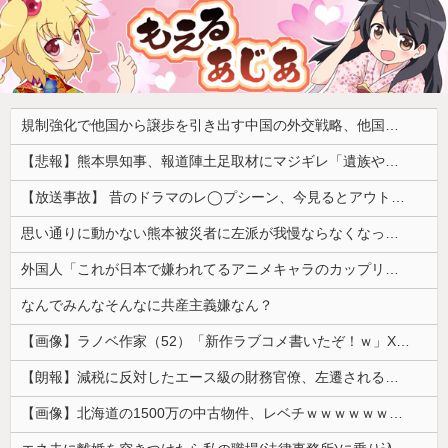
規制強化で他国から譲歩を引き出す中国の外交戦略、他国がサプライチェーン変更で対抗した結果……
【悲報】熊本県知事、報道陣土足取材にマジギレ「遺族や被災者から強い不満でてる！」 → 記者「例えば？」 → 知事、怒り通り越して呆れてしまう ………
【放送事故】 昔のドラマのレ◯プシーン、今見るとアウトすぎる・・・
思い通りに動かない熊本被災者に左派が我慢ならなくなった模様、避難所で苦しむ被災者に対して……
外国人「これが日本で嫌われてるアニメキャラのカップリングらしい…」
なんでみんなそんなに共産主義嫌なん？
【画像】ラノベ作家（52）「新作ラブコメ書いたぞ！ｗ」X民「いい歳こいてラブコメ（笑）恥ずかしくないの？」←やめたれｗと話題に
【朗報】減税に反対したエース級の財務官僚、左遷されるｗｗｗｗｗｗ
【画像】北海道の1500万の中古物件、レベチｗｗｗｗｗｗｗｗｗｗｗｗｗｗｗｗｗｗｗｗ