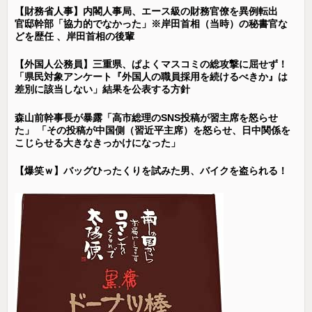
【財務省人事】内閣人事局、エース級の財務官僚を異例転出
官邸幹部「協力的でなかった」※岸田首相（当時）の秘書官な
どを歴任 、岸田首相の後輩
【外国人公務員】三重県、ぱよくマスコミの総攻撃に屈せず！
「県民対象アンケート『外国人の職員採用を続けるべきか』は
差別に該当しない」結果を公表する方針
森山前幹事長が暴露「高市総理のSNS投稿が習主席を怒らせ
た」 「その投稿が中国側（習近平主席）を怒らせ、日中関係を
こじらせる大きなきっかけになった」
【爆笑ｗ】バッグひったくりを試みた男、バイクを盗られる！