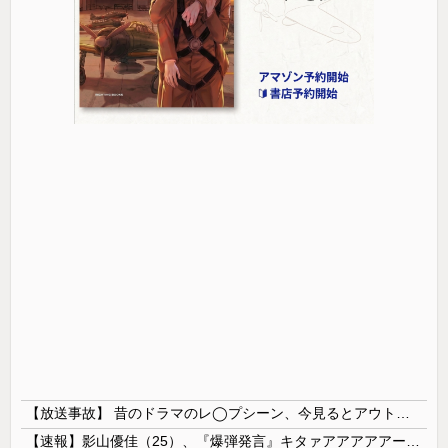
【放送事故】 昔のドラマのレ◯プシーン、今見るとアウトすぎる・・・
【速報】影山優佳（25）、『爆弾発言』キタァアアアアアーーーーー！！