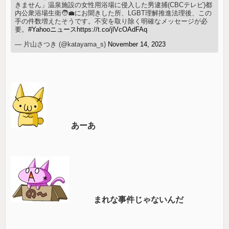
きません」温泉施設の女性用浴場に侵入した男逮捕(CBCテレビ)都
内公衆浴場生衛🧑‍💼にお聞きした所、LGBT理解推進法理後、この
手の件数増えたそうです。不安を取り除く明確なメッセージが必
要。
#Yahooニュース
https://t.co/jlVcOAdFAq
— 片山さつき (@katayama_s)
November 14, 2023
あーあ
まれな事件じゃないんだ