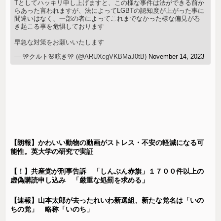
Tとしてハッキリ申し上げますと、この様な事件は法ができる前か
らあった言われますが、法によってLGBTの認知度が上がった事に
間違いはなく、一部の者によってこれまでなかった様な偏見が巻
き起こる事を危惧しております
早急な対策をお願いいたします
— 🎌クルト🌸呟き🎌 (@ARUXcgVKBMaJ0tB)
November 14, 2023
【朗報】かわいい動物の動画がストレス・不安の軽減になる可
能性。英大学の研究で実証
【！】共産党が刑事告訴 「しんぶん赤旗」１７００件以上の
虚偽購読申し込み 「厳重な処罰を求める」
【速報】山本太郎が去ったれいわ新選組、新たな党名は「いの
ちの党」 略称「いのち」