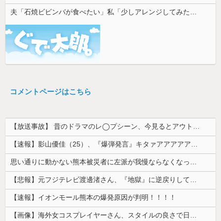
夫「石焼ビビンバが食べたい」私「少しアレンジしてみたよ」→出した瞬間、夫の機嫌が急変して…
コメントページはこちら
【放送事故】 昔のドラマのレ◯プシーン、今見るとアウトすぎる・・・
【速報】影山優佳（25）、『爆弾発言』キタァアアアアアーーーーー！！
思い通りに動かない熊本被災者に左派が我慢ならなくなった模様、避難所で苦しむ被災者に対して……
【悲報】元フジテレビ渡邊渚さん、『地獄』に逆戻りしてしまう・・・・・
【速報】イオンモール熊本の爆発原因が判明！！！！
【画像】海外女コスプレイヤーさん、スタイルの良さで日本人を圧倒してしまう 【Pickup06072001】