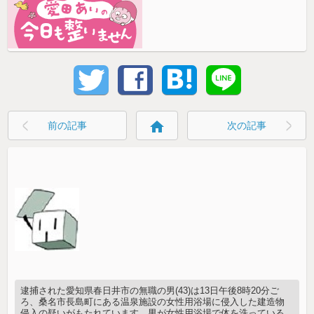
home
前の記事
次の記事
逮捕された愛知県春日井市の無職の男(43)は13日午後8時20分ご
ろ、桑名市長島町にある温泉施設の女性用浴場に侵入した建造物
侵入の疑いがもたれています。男が女性用浴場で体を洗っている