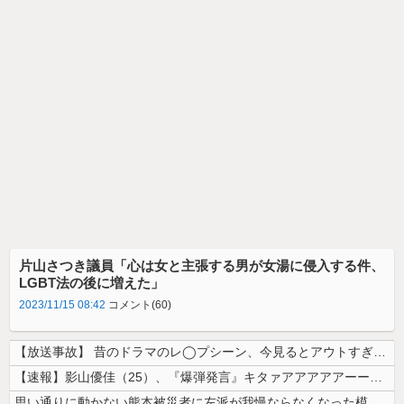
片山さつき議員「心は女と主張する男が女湯に侵入する件、
LGBT法の後に増えた」
2023/11/15 08:42
コメント(60)
【放送事故】 昔のドラマのレ◯プシーン、今見るとアウトすぎる・・・
【速報】影山優佳（25）、『爆弾発言』キタァアアアアアーーーーー！！
思い通りに動かない熊本被災者に左派が我慢ならなくなった模様、避難所で苦...