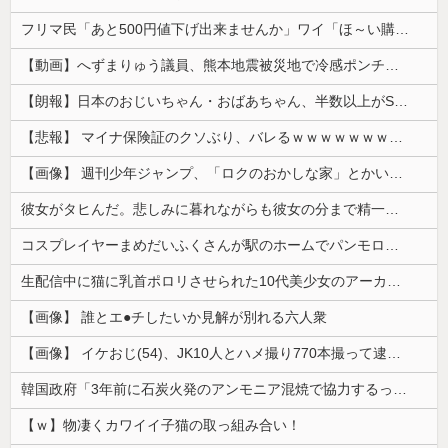
フリマ民「あと500円値下げ出来ませんか」ワイ「ほ～い購入ｗ」
【動画】へずまりゅう議員、熊本地震被災地で冷感ポンチョ配布 → 被災民の衝撃の反応がコチラ → ｗｗｗｗｗｗｗｗｗｗｗｗｗｗｗｗ
【朗報】日本のおじいちゃん・おばあちゃん、半数以上がSNSを使いこなしていたｗｗｗｗｗ
【悲報】 マイナ保険証のクソぶり、バレるｗｗｗｗｗｗｗｗｗ
【画像】 週刊少年ジャンプ、「ロクのおかしな家」とかいう微妙な漫画を巻頭カラーにしたせいで100万部切る
彼女がタヒんだ。悲しみに暮れながらも彼女の分まで精一杯生きようと誓った。だが実は生きていた！突撃するとふっくらした顔で大きなお腹を抱えて...
コスプレイヤーまめだいふくさんが駅のホームでパンモロ事故
生配信中に猫に乳首ポロリさせられた10代美少女のアーカイブ、500万再生越えｗｗｗ
【画像】 誰とエ●チしたいか見解が別れる六人衆
【画像】 イケおじ(54)、JK10人とハメ撮り770本撮って逮捕ｗｗｗｗｗｗｗ
韓国政府「3年前に石炭火発のアンモニア混焼で協力するっていったけどあれ取りやめな。政権変わったし」……韓国とまともな協力ができない理由、これなんですよね
【ｗ】物凄くカワイイ子猫の取っ組み合い！