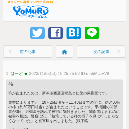
home
前の記事
次の記事
1:
ばーど ★
2023/11/05(日) 18:25:25.53 ID:um5McsVV9
(略
柿が盗まれたのは、新潟市西蒲区稲島と仁箇の果樹園です。
警察によりますと、10月26日頃から11月3日までの間に、約8400個
の柿（約30万円相当）が盗まれたということです。果樹園の関係
者が3日、果樹園を訪れて被害に気付きました。関係者はまずJAに
被害を相談。警察に5日「栽培している柿の様子を見に行ったらな
くなっていた」と被害届を出しました。(以下略