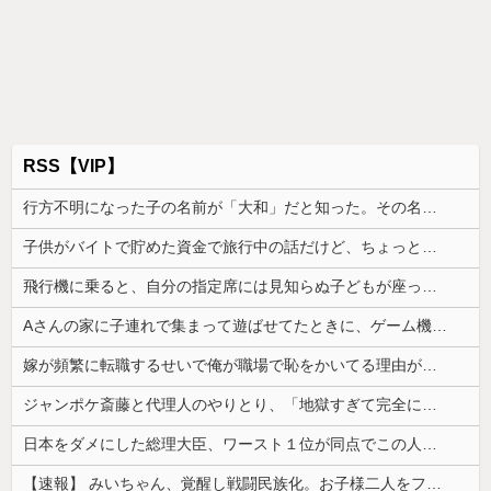
RSS【VIP】
行方不明になった子の名前が「大和」だと知った。その名前について考えた結果、ネットで意見が真っ二つになっていて…
子供がバイトで貯めた資金で旅行中の話だけど、ちょっとお金足りないから貸してくれる？って連絡きた
飛行機に乗ると、自分の指定席には見知らぬ子どもが座っていた。声を掛けた瞬間、空気が変わって…
Aさんの家に子連れで集まって遊ばせてたときに、ゲーム機が壊れた。親は「誰がやったの？」と犯人探しが始まり...
嫁が頻繁に転職するせいで俺が職場で恥をかいてる理由がこれ・・・
ジャンポケ斎藤と代理人のやりとり、「地獄すぎて完全にコントになってる……」と衝撃を受ける人が続出中
日本をダメにした総理大臣、ワースト１位が同点でこの人ｗｗｗｗｗｗ
【速報】 みいちゃん、覚醒し戦闘民族化。お子様二人をフルボッコにしてしまう