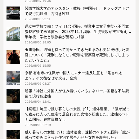
2026/08/07 19:46
関西学院大学のアシスタント教授（中国籍）、ドラッグストア
で現行犯逮捕 万引き容疑
2026/08/06 22:11
県立中学校で働くフィリピン国籍、授業中に女子生徒へ不同意
猥褻容疑で再逮捕へ 2023年11月以降、生徒複数が被害訴え →
半年後、学校と県教委が警察に相談
2026/08/05 19:05
玉川徹氏、刃物を持って向かってきた血まみれ男に発砲した警
官について「死刑にならない犯罪を警察官が死刑にしてしまっ
たということ」
2026/08/05 15:55
京都 有名寺の住職が中国人にマナー違反注意も「消される
よ？」その後なぜか火災、全焼
2026/08/05 03:27
通報「神社に外国人が住み着いている」ネパール国籍を不法残
留で現行犯逮捕
2026/08/04 12:41
【続報】埼玉で独り暮らしの女性（91）遺体遺棄、「腹が減っ
て盗みに入った住宅で居合わせた女性を殺害した」逮捕のベト
ナム国籍、在留資格なし
2026/08/03 22:19
独り暮らしの女性（91）遺体遺棄、逮捕のベトナム国籍「腹が
減って盗みに入った住宅で居合わせた女性を殺害した」