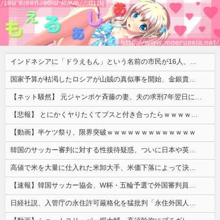
インドネシアに「ドラえもん」という名前の市民が16人、「のび太」は181人
国家予算が枯渇したロシアが山賊の真似事を開始、金銀貴金属じゃなくて自動車とかってところがリアリティありすぎる……
【ネット騒然】 元ジャンポケ斉藤の妻、夫の求刑7年翌日にインスタ更新！その内容がガチでヤバすぎる…
【悲報】 とにかくヤりたくてブスと付き合ったらｗｗｗｗｗｗｗｗｗｗｗｗｗｗｗ
【動画】半ケツ祭り、限界突破ｗｗｗｗｗｗｗｗｗｗｗｗｗ
韓国のサッカー審判に対する性接待疑惑、ついに日本や英国メディアにも取り上げられ国際問題に発展w
高値で米を大量に仕入れた米卸大手、米価下落によって決算が凄まじいことになっている模様
【速報】韓国サッカー協会、W杯・五輪予選で外国審判員や監督官を性接待！！！！
日経社説、入管庁の永住許可厳格化を猛批判「永住外国人の生活保護受給をなくす目的、外国人の意欲をそがないか懸念」「外国人を一時的な労働力ではなく、...