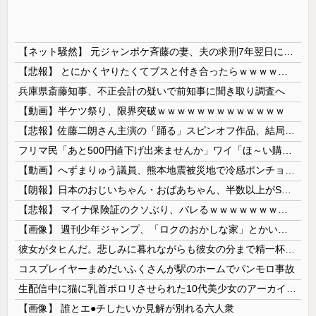
【ネット騒然】 元ジャンポケ斉藤の妻、夫の求刑7年翌日にインスタ更新！その内容がガチでヤバすぎる…
【悲報】 とにかくヤりたくてブスと付き合ったらｗｗｗｗｗｗｗｗｗｗｗｗｗｗｗ
兵庫県斎藤知事、不正会計の疑いで前知事に聞き取り調査へ
【動画】半ケツ祭り、限界突破ｗｗｗｗｗｗｗｗｗｗｗｗｗ
【悲報】佐藤二朗さん主演の「踊る」スピンオフ作品、結局撮影中止が決定wwwwwwwwwwww
フリマ民「あと500円値下げ出来ませんか」ワイ「ほ～い購入ｗ」
【動画】へずまりゅう議員、熊本地震被災地で冷感ポンチョ配布 → 被災民の衝撃の反応がコチラ → ｗｗｗｗｗｗｗｗｗｗｗｗｗｗｗｗ
【朗報】日本のおじいちゃん・おばあちゃん、半数以上がSNSを使いこなしていたｗｗｗｗｗ
【悲報】 マイナ保険証のクソぶり、バレるｗｗｗｗｗｗｗｗｗ
【画像】 週刊少年ジャンプ、「ロクのおかしな家」とかいう微妙な漫画を巻頭カラーにしたせいで100万部切る
彼女がタヒんだ。悲しみに暮れながらも彼女の分まで精一杯生きようと誓った。だが実は生きていた！突撃するとふっくらした顔で大きなお腹を抱えて...
コスプレイヤーまめだいふくさんが駅のホームでパンモロ事故
生配信中に猫に乳首ポロリさせられた10代美少女のアーカイブ、500万再生越えｗｗｗ
【画像】 誰とエ●チしたいか見解が別れる六人衆