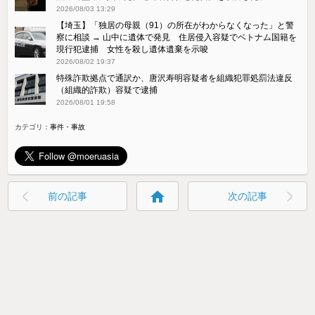
2026/08/03 13:29
【埼玉】「独居の母親（91）の所在がわからなくなった」と警
察に相談 → 山中に遺体で発見 住居侵入容疑でベトナム国籍を
現行犯逮捕 女性を殺し遺体遺棄を示唆
2026/08/02 19:37
特殊詐欺拠点で通訳か、唐沢寿明容疑者を組織犯罪処罰法違反
（組織的詐欺）容疑で逮捕
2026/08/01 19:58
カテゴリ：
事件・事故
home
前の記事
次の記事