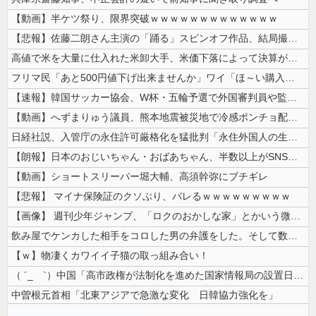
【動画】半ケツ祭り、限界突破ｗｗｗｗｗｗｗｗｗｗｗｗｗ
【悲報】佐藤二朗さん主演の「踊る」スピンオフ作品、結局撮影中止が決定w...
高値で米を大量に仕入れた米卸大手、米価下落によって決算が凄まじいことに...
フリマ民「あと500円値下げ出来ませんか」ワイ「ほ～い購入ｗ」
【速報】韓国サッカー協会、W杯・五輪予選で外国審判員や監督官を性接待！...
【動画】へずまりゅう議員、熊本地震被災地で冷感ポンチョ配布 → 被災民...
日経社説、入管庁の永住許可厳格化を猛批判「永住外国人の生活保護受給をな...
【朗報】日本のおじいちゃん・おばあちゃん、半数以上がSNSを使いこなし...
【動画】ショートスリーパー堀大輔、高須幹弥にブチギレ
【悲報】 マイナ保険証のクソぶり、バレるｗｗｗｗｗｗｗｗｗ
【画像】 週刊少年ジャンプ、「ロクのおかしな家」とかいう微妙な漫画を巻...
飲み屋でケンカした相手をコロした男の弁護をした。そして数年後、因果応報...
【ｗ】物凄くカワイイ子猫の取っ組み合い！
（ ´_ゝ`）中国「高市政権が法制化を進めた国家情報局の設置日が7月3...
中曽根元首相「北東アジアで急激な変化 日韓協力強化を」