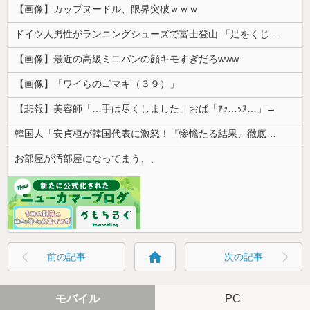
【画像】カップヌードル、限界突破ｗｗｗ
ドイツ人男性がランニングシューズで富士登山 「足をくじいて動けない」
【画像】最近の高級ミニバンの顔キモすぎだろwww
【画像】「ワイらのゴマキ（３９）」
【悲報】美容師「…手は尽くしました」おば「ｱｯ…ｯｽ…」→
韓国人「安貞桓が韓国代表に激怒！『惨憺たる結果、徹底的な刷新が必要だ』と監督や協会を痛烈批判」
お部屋が汚部屋になってまう、、
home
前の記事
次の記事
モバイル
PC