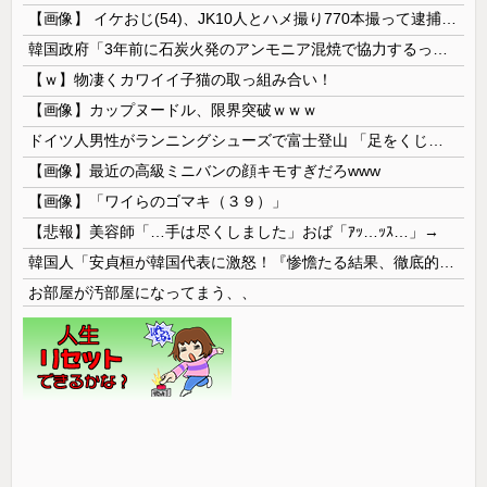
【画像】 イケおじ(54)、JK10人とハメ撮り770本撮って逮捕ｗｗｗｗｗｗｗ
韓国政府「3年前に石炭火発のアンモニア混焼で協力するっていったけどあれ取りやめな。政権変わったし」……韓国とまともな協力ができない理由、これなんですよね
【ｗ】物凄くカワイイ子猫の取っ組み合い！
【画像】カップヌードル、限界突破ｗｗｗ
ドイツ人男性がランニングシューズで富士登山 「足をくじいて動けない」
【画像】最近の高級ミニバンの顔キモすぎだろwww
【画像】「ワイらのゴマキ（３９）」
【悲報】美容師「…手は尽くしました」おば「ｱｯ…ｯｽ…」→
韓国人「安貞桓が韓国代表に激怒！『惨憺たる結果、徹底的な刷新が必要だ』と監督や協会を痛烈批判」
お部屋が汚部屋になってまう、、