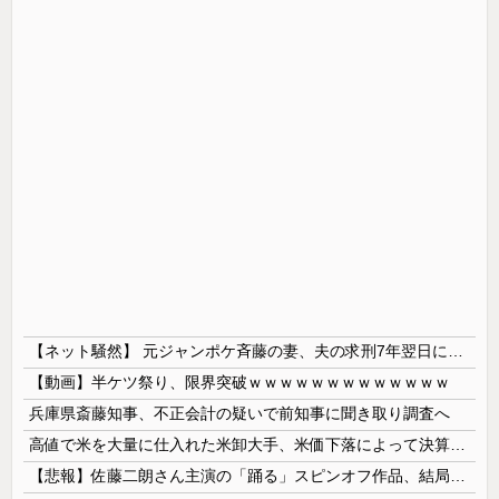
【ネット騒然】 元ジャンポケ斉藤の妻、夫の求刑7年翌日にインスタ更新！その内容がガチでヤバすぎる…
【動画】半ケツ祭り、限界突破ｗｗｗｗｗｗｗｗｗｗｗｗｗ
兵庫県斎藤知事、不正会計の疑いで前知事に聞き取り調査へ
高値で米を大量に仕入れた米卸大手、米価下落によって決算が凄まじいことになっている模様
【悲報】佐藤二朗さん主演の「踊る」スピンオフ作品、結局撮影中止が決定wwwwwwwwwwww