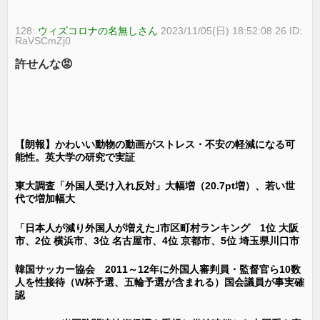
128:
ウィズコロナの名無しさん
2023/11/05(日) 18:52:08.26 ID:
RaVSCmZj0
許せんな😡
【朗報】かわいい動物の動画がストレス・不安の軽減になる可
能性。英大学の研究で実証
東大調査「外国人受け入れ反対」大幅増（20.7pt増）、若い世
代で増加幅大
「日本人が減り外国人が増えた｣市区町村ランキング 1位 大阪
市、2位 横浜市、3位 名古屋市、4位 京都市、5位 埼玉県川口市
韓国サッカー協会 2011～12年に外国人審判員・監督官ら10数
人を性接待（W杯予選、五輪予選が含まれる）国会議員が事実確
認