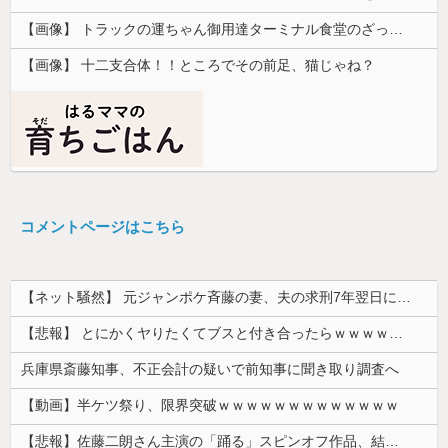
【画像】 トラックの運ちゃん御用達ターミナル食堂のざっかけないオムライスｗｗｗｗｗｗｗｗｗｗ
【画像】 十二支合体！！ところでその前足、猫じゃね？
コメントページはこちら
【ネット騒然】 元ジャンポケ斉藤の妻、夫の求刑7年翌日にインスタ更新！その内容がガチでヤバすぎる…
【悲報】 とにかくヤりたくてブスと付き合ったらｗｗｗｗｗｗｗｗｗｗｗｗｗｗｗ
兵庫県斎藤知事、不正会計の疑いで前知事に聞き取り調査へ
【動画】半ケツ祭り、限界突破ｗｗｗｗｗｗｗｗｗｗｗｗｗ
【悲報】佐藤二朗さん主演の「踊る」スピンオフ作品、結局撮影中止が決定wwwwwwwwwwww