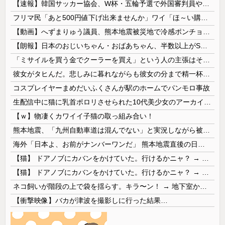
【速報】韓国サッカー協会、W杯・五輪予選で外国審判員や監督官を性接待！！！！
フリマ民「あと500円値下げ出来ませんか」ワイ「ほ～い購入ｗ」
【動画】へずまりゅう議員、熊本地震被災地で冷感ポンチョ配布 → 被災民の衝撃の反応がコチラ → ｗｗｗｗｗｗｗｗｗｗｗｗｗｗｗｗ
【朗報】日本のおじいちゃん・おばあちゃん、半数以上がSNSを使いこなしていたｗｗｗｗｗ
「ミサイルを買う金でクーラーを買え」という人の主張はそもそもの前提がおかしい
彼女がタヒんだ。悲しみに暮れながらも彼女の分まで精一杯生きようと誓った。だが実は生きていた！突撃するとふっくらした顔で大きなお腹を抱えて...
コスプレイヤーまめだいふくさんが駅のホームでパンモロ事故
生配信中に猫に乳首ポロリさせられた10代美少女のアーカイブ、500万再生越えｗｗｗ
【ｗ】物凄くカワイイ子猫の取っ組み合い！
熊本地震、「九州自動車道は混んでない」と実況しながら被災地へ向かう有名アナなどに批判殺到 全国紙記者「最新の状況をいち早く伝えることは報道機関としての責務」「情報を取り上げることには大きな意義がある」
海外「日本よ、お前がナンバーワンだ」 熊本地震直後の日本の対応のスピードに世界が衝撃
【猫】 ドアノブにカバンをかけていた。行けるかニャ？ → 猫はこうなります…
【猫】 ドアノブにカバンをかけていた。行けるかニャ？ → 猫はこうなります…
ネコ飼いが階段の上で袋を揺らす。キラ〜ン！ → 地下室からヤツが現れる…
【衝撃映像】バカが津波を撮影しに行った結果…