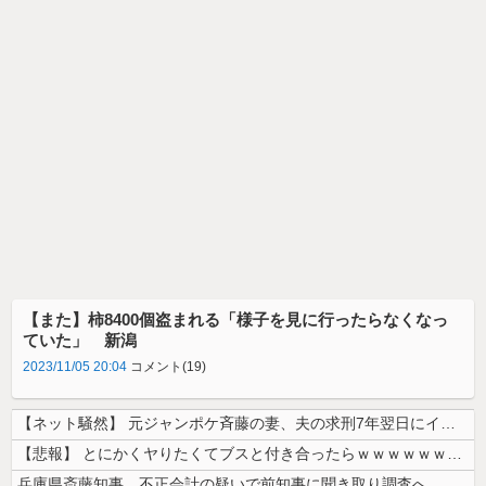
【また】柿8400個盗まれる「様子を見に行ったらなくなっ
ていた」 新潟
2023/11/05 20:04
コメント(19)
【ネット騒然】 元ジャンポケ斉藤の妻、夫の求刑7年翌日にインスタ更新！...
【悲報】 とにかくヤりたくてブスと付き合ったらｗｗｗｗｗｗｗｗｗｗｗｗ...
兵庫県斎藤知事、不正会計の疑いで前知事に聞き取り調査へ