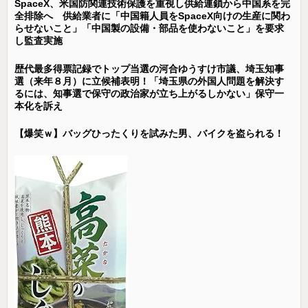
SpaceX、米国防関連技術保護を重視し供給連鎖から中国系を完
全排除へ 供給業者に「中国籍人員をSpaceX向けの生産に関わ
らせないこと」「中国製の設備・部品を使わないこと」を要求
し監査実施
歴代最多得票記録でトップ当選の河合ゆうすけ市議、埼玉知事
選（来年８月）に立候補表明！「埼玉県の外国人問題を解決す
るには、知事選で保守の政治家が立ち上がるしかない」保守一
本化を訴え
【爆笑ｗ】バッグひったくりを試みた男、バイクを盗られる！