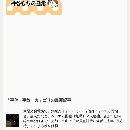
「事件・事故」カテゴリの最新記事
太陽光発電所で、銅線およそ2.2トン（時価およそ330万円相
当）盗んだなど、ベトナム国籍（無職）２人逮捕、盗まれた銅
線の半分はすでに売却 富山で「金属盗対策法違反（去年9月施
行）」による検挙は初