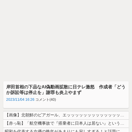
岸田首相の下品なAI偽動画拡散に日テレ激怒 作成者「どう
か訴訟等は停止を」謝罪も炎上やまず
2023/11/04 16:26
コメント(40)
【画像】北朝鮮のビアガール、エッッッッッッッッッッッッッッッッッ！
【赤っ恥】「航空機事故で『搭乗者に日本人は居ない』という発表は嫌い。人...
昭和を代表する女優の晩年があまりにも寂しすぎる！と話題に、自身の子供を...