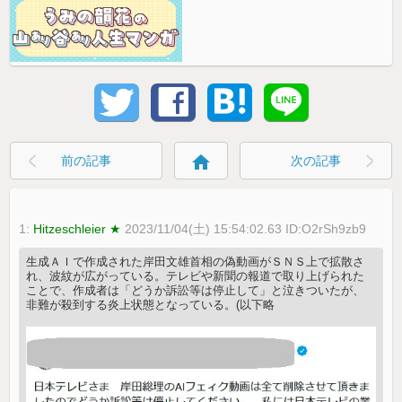
home
前の記事
次の記事
1:
Hitzeschleier ★
2023/11/04(土) 15:54:02.63 ID:O2rSh9zb9
生成ＡＩで作成された岸田文雄首相の偽動画がＳＮＳ上で拡散さ
れ、波紋が広がっている。テレビや新聞の報道で取り上げられた
ことで、作成者は「どうか訴訟等は停止して」と泣きついたが、
非難が殺到する炎上状態となっている。(以下略