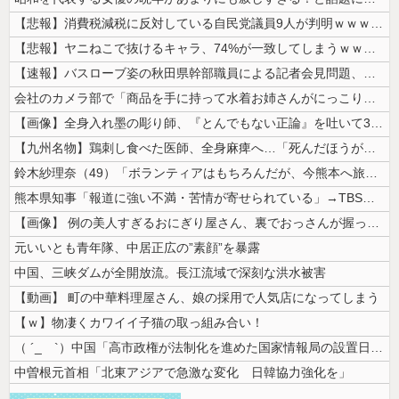
【悲報】消費税減税に反対している自民党議員9人が判明ｗｗｗｗｗｗ
【悲報】ヤニねこで抜けるキャラ、74%が一致してしまうｗｗｗｗｗ
【速報】バスローブ姿の秋田県幹部職員による記者会見問題、ラブホテルから...
会社のカメラ部で「商品を手に持って水着お姉さんがにっこり」を撮影、だが...
【画像】全身入れ墨の彫り師、『とんでもない正論』を吐いて30万再生され...
【九州名物】鶏刺し食べた医師、全身麻痺へ…「死んだほうが良かったと思っ...
鈴木紗理奈（49）「ボランティアはもちろんだが、今熊本へ旅行に行くこと...
熊本県知事「報道に強い不満・苦情が寄せられている」→TBSの報道特集が...
【画像】 例の美人すぎるおにぎり屋さん、裏でおっさんが握っていたｗｗｗ...
元いいとも青年隊、中居正広の”素顔”を暴露
中国、三峡ダムが全開放流。長江流域で深刻な洪水被害
【動画】 町の中華料理屋さん、娘の採用で人気店になってしまう
【ｗ】物凄くカワイイ子猫の取っ組み合い！
（ ´_ゝ`）中国「高市政権が法制化を進めた国家情報局の設置日が7月3...
中曽根元首相「北東アジアで急激な変化 日韓協力強化を」