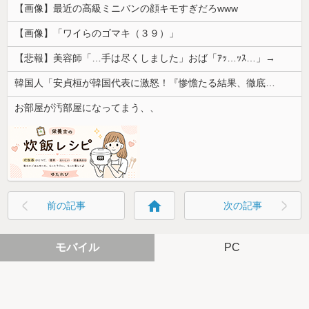
【画像】最近の高級ミニバンの顔キモすぎだろwww
【画像】「ワイらのゴマキ（３９）」
【悲報】美容師「…手は尽くしました」おば「ｱｯ…ｯｽ…」→
韓国人「安貞桓が韓国代表に激怒！『惨憺たる結果、徹底的な刷新が必要だ』と監督や協会を痛烈批判」
お部屋が汚部屋になってまう、、
home
前の記事
次の記事
モバイル
PC