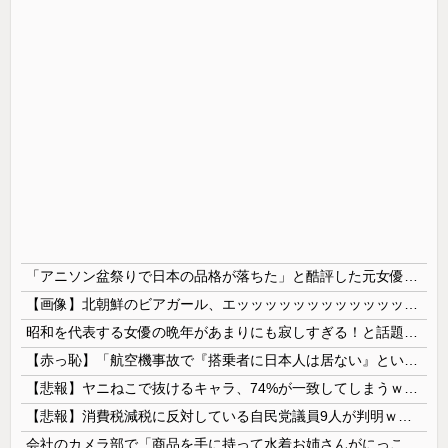
「アニソン盆祭りで日本の品格が落ちた」と酷評した元女優、「あんたが品格を語るのかよ！」と総ツッコミを食らってしまい……
【画像】北朝鮮のビアガール、エッッッッッッッッッッッッッッッッッ！
昭和を代表する女優の晩年があまりにも寂しすぎる！と話題に、自身の子供を餓死する寸前までネグレクトした挙句……
【赤っ恥】「航空機事故で『搭乗者に日本人は居ない』という発表は嫌い。人間として同じ価値だと思う」→ツッコミ殺到も「自分が気に入らないと思った」と...
【悲報】ヤニねこで抜けるキャラ、74%が一致してしまうｗｗｗｗｗ
【悲報】消費税減税に反対している自民党議員9人が判明ｗｗｗｗｗｗ
会社のカメラ部で「商品を手に持って水着お姉さんがにっこり」を撮影、だがお姉さんは素人アルバイトで親バレした結果……