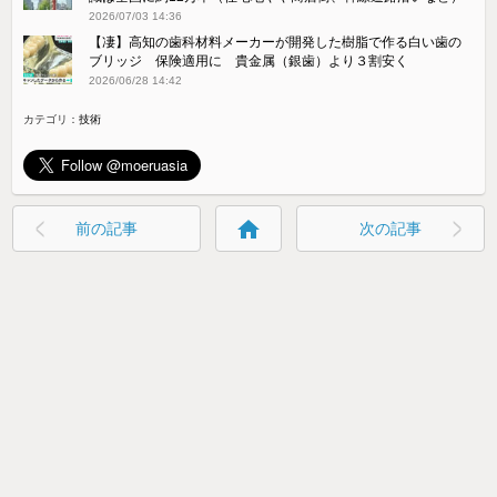
2026/07/03 14:36
【凄】高知の歯科材料メーカーが開発した樹脂で作る白い歯の
ブリッジ 保険適用に 貴金属（銀歯）より３割安く
2026/06/28 14:42
カテゴリ：
技術
home
前の記事
次の記事