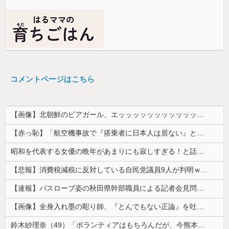
コメントページはこちら
【画像】北朝鮮のビアガール、エッッッッッッッッッッッッッッッッッ！
【赤っ恥】「航空機事故で『搭乗者に日本人は居ない』という発表は嫌い。人間として同じ価値だと思う」→ツッコミ殺到も「自分が気に入らないと思った」と...
昭和を代表する女優の晩年があまりにも寂しすぎる！と話題に、自身の子供を餓死する寸前までネグレクトした挙句……
【悲報】消費税減税に反対している自民党議員9人が判明ｗｗｗｗｗｗ
【速報】バスローブ姿の秋田県幹部職員による記者会見問題、ラブホテルからの参加だと特定「体調が優れなかったため...」とは何だったのか
【画像】全身入れ墨の彫り師、『とんでもない正論』を吐いて30万再生されてしまうｗｗｗｗｗｗｗ
鈴木紗理奈（49）「ボランティアはもちろんだが、今熊本へ旅行に行くことも支援になる」