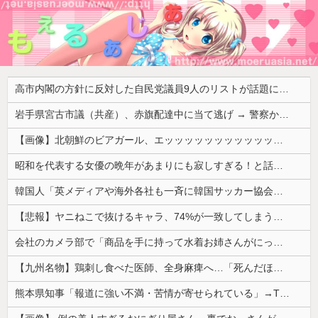
高市内閣の方針に反対した自民党議員9人のリストが話題に、「岩屋はどこへ行った？」との指摘もあるが……
岩手県宮古市議（共産）、赤旗配達中に当て逃げ → 警察から連絡が来て宮古署を訪れ事情聴取
【画像】北朝鮮のビアガール、エッッッッッッッッッッッッッッッッッ！
昭和を代表する女優の晩年があまりにも寂しすぎる！と話題に、自身の子供を餓死する寸前までネグレクトした挙句……
韓国人「英メディアや海外各社も一斉に韓国サッカー協会を巡る過去の不祥事を報道！」→「国際的な信用失墜の危機‥」
【悲報】ヤニねこで抜けるキャラ、74%が一致してしまうｗｗｗｗｗ
会社のカメラ部で「商品を手に持って水着お姉さんがにっこり」を撮影、だがお姉さんは素人アルバイトで親バレした結果……
【九州名物】鶏刺し食べた医師、全身麻痺へ…「死んだほうが良かったと思っていた」
熊本県知事「報道に強い不満・苦情が寄せられている」→TBSの報道特集がまさにそれな件