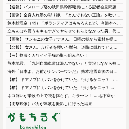
【速報】バスローブ姿の秋田県幹部職員による記者会見問題、ラブホテルからの参加だと特定「体調が優れなかったため...」とは何だったのか
【画像】全身入れ墨の彫り師、『とんでもない正論』を吐いて30万再生されてしまうｗｗｗｗｗｗｗ
鈴木紗理奈（49）「ボランティアはもちろんだが、今熊本へ旅行に行くことも支援になる」
立ちんぼを買うもキモすぎてヤらせてもらえなかった男、代わりの足コキでまさかの大量身寸米青ｗｗｗ
【画像】 サンモニの女子アナさん、日曜の朝から素材を提供してしまう
【悲報】 女さん、歩行者を轢いた挙句、道路に倒れてどえらいことになってしまうw w w w w w w
【ｗ】物凄くカワイイ子猫の取っ組み合い！
熊本地震、「九州自動車道は混んでない」と実況しながら被災地へ向かう有名アナなどに批判殺到 全国紙記者「最新の状況をいち早く伝えることは報道機関としての責務」「情報を取り上げることには大きな意義がある」
海外「日本よ、お前がナンバーワンだ」 熊本地震直後の日本の対応のスピードに世界が衝撃
【猫】 ドアノブにカバンをかけていた。行けるかニャ？ → 猫はこうなります…
【猫】 ドアノブにカバンをかけていた。行けるかニャ？ → 猫はこうなります…
ネコ飼いが階段の上で袋を揺らす。キラ〜ン！ → 地下室からヤツが現れる…
【衝撃映像】バカが津波を撮影しに行った結果…