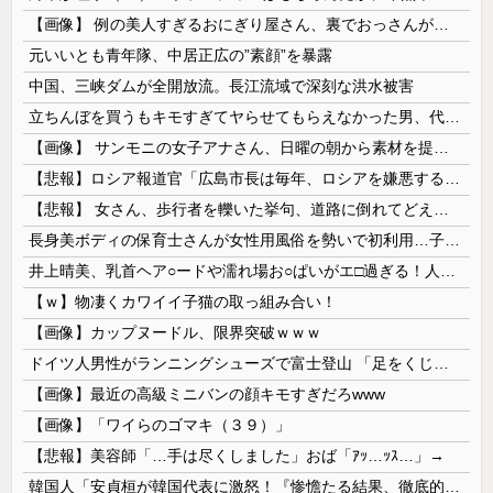
【画像】 例の美人すぎるおにぎり屋さん、裏でおっさんが握っていたｗｗｗｗｗｗｗｗｗｗｗｗｗｗｗｗｗ
元いいとも青年隊、中居正広の”素顔”を暴露
中国、三峡ダムが全開放流。長江流域で深刻な洪水被害
立ちんぼを買うもキモすぎてヤらせてもらえなかった男、代わりの足コキでまさかの大量身寸米青ｗｗｗ
【画像】 サンモニの女子アナさん、日曜の朝から素材を提供してしまう
【悲報】ロシア報道官「広島市長は毎年、ロシアを嫌悪する『偽りの呪文』を繰り返し、日本人をゾンビ化させている」と主張
【悲報】 女さん、歩行者を轢いた挙句、道路に倒れてどえらいことになってしまうw w w w w w w
長身美ボディの保育士さんが女性用風俗を勢いで初利用…子供に絶対見せられないメスの顔でイキまくり。
井上晴美、乳首ヘア○ードや濡れ場お○ぱいがエ□過ぎる！人生最後のラスト写真集、最高！！
【ｗ】物凄くカワイイ子猫の取っ組み合い！
【画像】カップヌードル、限界突破ｗｗｗ
ドイツ人男性がランニングシューズで富士登山 「足をくじいて動けない」
【画像】最近の高級ミニバンの顔キモすぎだろwww
【画像】「ワイらのゴマキ（３９）」
【悲報】美容師「…手は尽くしました」おば「ｱｯ…ｯｽ…」→
韓国人「安貞桓が韓国代表に激怒！『惨憺たる結果、徹底的な刷新が必要だ』と監督や協会を痛烈批判」