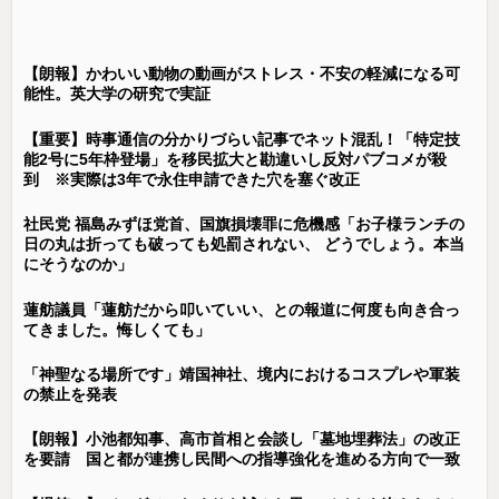
【朗報】かわいい動物の動画がストレス・不安の軽減になる可
能性。英大学の研究で実証
【重要】時事通信の分かりづらい記事でネット混乱！「特定技
能2号に5年枠登場」を移民拡大と勘違いし反対パブコメが殺
到 ※実際は3年で永住申請できた穴を塞ぐ改正
社民党 福島みずほ党首、国旗損壊罪に危機感「お子様ランチの
日の丸は折っても破っても処罰されない、 どうでしょう。本当
にそうなのか」
蓮舫議員「蓮舫だから叩いていい、との報道に何度も向き合っ
てきました。悔しくても」
「神聖なる場所です」靖国神社、境内におけるコスプレや軍装
の禁止を発表
【朗報】小池都知事、高市首相と会談し「墓地埋葬法」の改正
を要請 国と都が連携し民間への指導強化を進める方向で一致