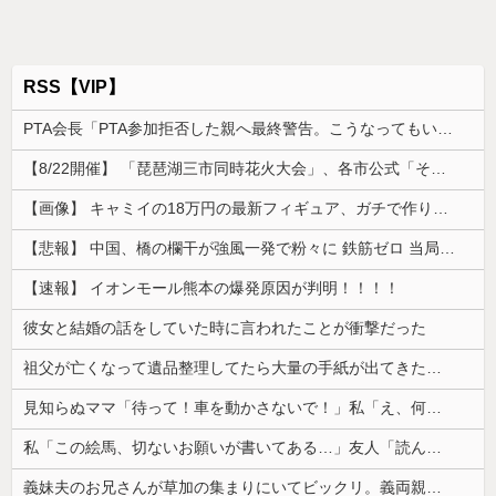
RSS【VIP】
PTA会長「PTA参加拒否した親へ最終警告。こうなってもいい？」
【8/22開催】 「琵琶湖三市同時花火大会」、各市公式「そんな花火大会は存在しない」→ 高価チケットを購入した人達がSNS阿鼻叫喚
【画像】 キャミイの18万円の最新フィギュア、ガチで作り込みがエグすぎる
【悲報】 中国、橋の欄干が強風一発で粉々に 鉄筋ゼロ 当局「接着剤でくっつけただけ」「正常で、品質問題はない」
【速報】 イオンモール熊本の爆発原因が判明！！！！
彼女と結婚の話をしていた時に言われたことが衝撃だった
祖父が亡くなって遺品整理してたら大量の手紙が出てきた。全部同じ女性で祖父と恋愛関係だったっぽい
見知らぬママ「待って！車を動かさないで！」私「え、何があったの！？」→慌てて降りると園長先生が激怒していて…
私「この絵馬、切ないお願いが書いてある…」友人「読んでみて」→有名神社で見つけた願い事の内容に、思わず神様も困るだろうと思ってしまい…
義妹夫のお兄さんが草加の集まりにいてビックリ。義両親は新興宗教大嫌いな人たちなのに...