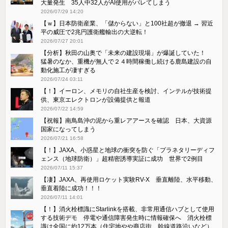
大量発生 35人中32人がAI使用がバレてしまう
2026/07/29 14:20
【ｗ】日本防衛産業、「儲からない」と100社超が撤退 → 習近
平の威圧で2兆円護衛艦輸出の大逆転！
2026/07/27 20:01
【分析】秋田の山奥で「未来の建設現場」が爆誕していた！
猛暑のなか、重機が無人で２４時間稼働し続ける鹿島建設の自
動化施工が凄すぎる
2026/07/24 03:11
【！】イーロン、メモリの自社生産を検討、インテルが技術提
供、東京エレクトロンが設備提供と報道
2026/07/22 14:59
【祝報】南鳥島沖の泥から重レアアースを確認 日本、大資源
国家になってしまう
2026/07/21 16:58
【！】JAXA、小惑星と地球の衝突を防ぐ「プラネタリーディフ
ェンス（地球防衛）」超精密誘導実証に成功 世界で2例目
2026/07/11 15:37
【凄】JAXA、再使用ロケット実験RV-X 垂直離陸、水平移動、
垂直着陸に成功！！！
2026/07/11 14:01
【！】消火栓標識にStarlinkを搭載、非常用通信ハブとして使用
する技術デモ 停電や通信障害発生時に情報確保へ 消火栓標
識は全国に約12万本（住宅地やや商店街、幹線道路沿いなど）