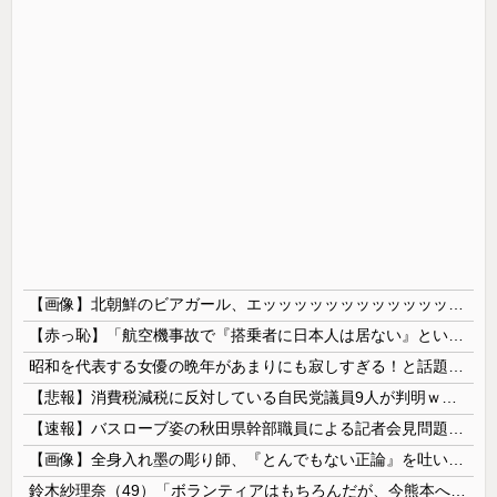
【画像】北朝鮮のビアガール、エッッッッッッッッッッッッッッッッッ！
【赤っ恥】「航空機事故で『搭乗者に日本人は居ない』という発表は嫌い。人間として同じ価値だと思う」→ツッコミ殺到も「自分が気に入らないと思った」と...
昭和を代表する女優の晩年があまりにも寂しすぎる！と話題に、自身の子供を餓死する寸前までネグレクトした挙句……
【悲報】消費税減税に反対している自民党議員9人が判明ｗｗｗｗｗｗ
【速報】バスローブ姿の秋田県幹部職員による記者会見問題、ラブホテルからの参加だと特定「体調が優れなかったため...」とは何だったのか
【画像】全身入れ墨の彫り師、『とんでもない正論』を吐いて30万再生されてしまうｗｗｗｗｗｗｗ
鈴木紗理奈（49）「ボランティアはもちろんだが、今熊本へ旅行に行くことも支援になる」