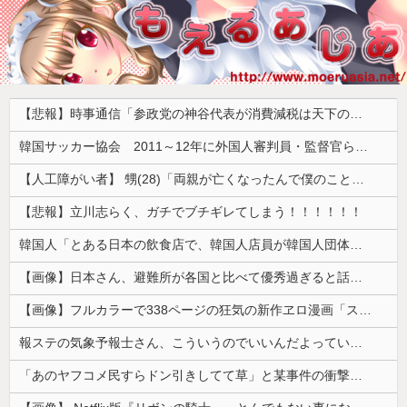
【悲報】時事通信「参政党の神谷代表が消費減税は天下の愚策と批判してるぞ！」 → 安藤幹事長「タイトルに偽りあり！『参政党は消費税廃止派、減税派』」ｗｗｗｗｗｗｗｗ
韓国サッカー協会 2011～12年に外国人審判員・監督官ら10数人を性接待（W杯予選、五輪予選が含まれる）国会議員が事実確認
【人工障がい者】 甥(28)「両親が亡くなったんで僕のこと引き取ってほしいんですけど！」なんでいい年したヒキニートを引き取らなきゃいけないんだ...
【悲報】立川志らく、ガチでブチギレてしまう！！！！！！
韓国人「とある日本の飲食店で、韓国人店員が韓国人団体客と口論になった理由がこちら・・・」
【画像】日本さん、避難所が各国と比べて優秀過ぎると話題に
【画像】フルカラーで338ページの狂気の新作ヱロ漫画「スパ・カイラクーア4」発売から2週間で7万部売れるｗｗｗｗｗ
報ステの気象予報士さん、こういうのでいいんだよっていう横乳の張り
「あのヤフコメ民すらドン引きしてて草」と某事件の衝撃的な公判が話題に、なんか変な力が働いてんのかってくらい……