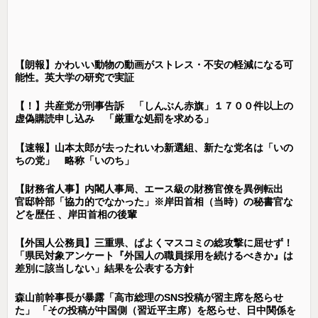
【朗報】かわいい動物の動画がストレス・不安の軽減になる可
能性。英大学の研究で実証
【！】共産党が刑事告訴 「しんぶん赤旗」１７００件以上の
虚偽購読申し込み 「厳重な処罰を求める」
【速報】山本太郎が去ったれいわ新選組、新たな党名は「いの
ちの党」 略称「いのち」
【財務省人事】内閣人事局、エース級の財務官僚を異例転出
官邸幹部「協力的でなかった」※岸田首相（当時）の秘書官な
どを歴任 、岸田首相の後輩
【外国人公務員】三重県、ぱよくマスコミの総攻撃に屈せず！
「県民対象アンケート『外国人の職員採用を続けるべきか』は
差別に該当しない」結果を公表する方針
森山前幹事長が暴露「高市総理のSNS投稿が習主席を怒らせ
た」 「その投稿が中国側（習近平主席）を怒らせ、日中関係を