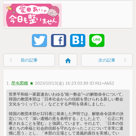
home
前の記事
次の記事
1:
昆虫図鑑 ★
2023/10/13(金) 16:23:03.89 ID:IN1+Ab52
世界平和統一家庭連合いわゆる“統一教会”への解散命令について、
韓国の教団本部は「日本社会からの信頼を受けられる新しい教会
文化をつくっていく」などとする声明を発表しました。
韓国の教団本部が12日夜に発表した声明では、解散命令請求の決
定について「深い遺憾の意を表明する」とした上で、「公正に判
断されることを望む」と強調しています。その上で、「日本の信
者たちの幸福と社会的信頼を守れなかったことについて非常に遺
憾に思う」とし、「本部の立場として道義的責任を実感してい