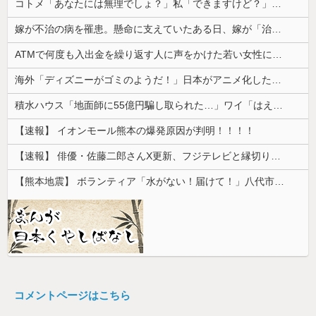
コトメ「あなたには無理でしょ？」私「できますけど？」→何も知らない前提で話しかけてくるコトメが止まらず…
嫁が不治の病を罹患。懸命に支えていたある日、嫁が「治らねぇもんは治らねぇんだよ」と言い出した
ATMで何度も入出金を繰り返す人に声をかけた若い女性にモヤっとする。若い人ってそんな余裕ないのかな？
海外「ディズニーがゴミのようだ！」日本がアニメ化した米人気SF作品に絶賛の声が殺到中
積水ハウス「地面師に55億円騙し取られた…」ワイ「はえーかわいそう…会社滅茶苦茶やろなぁ」
【速報】 イオンモール熊本の爆発原因が判明！！！！
【速報】 俳優・佐藤二郎さんX更新、フジテレビと縁切り宣言「僕のところは全てカットしてほしい、僕は心から、もうフジとは関わりたくないです」
【熊本地震】 ボランティア「水がない！届けて！」八代市市長「自分で取りに行って」
コメントページはこちら