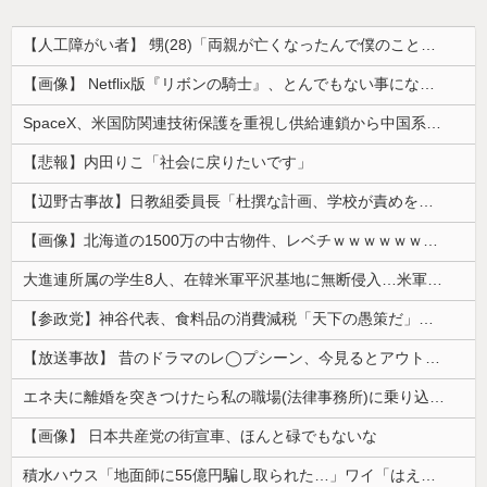
【人工障がい者】 甥(28)「両親が亡くなったんで僕のこと引き取ってほしいんですけど！」なんでいい年したヒキニートを引き取らなきゃいけないんだ...
【画像】 Netflix版『リボンの騎士』、とんでもない事になるｗｗｗｗｗ
SpaceX、米国防関連技術保護を重視し供給連鎖から中国系を完全排除へ 供給業者に「中国籍人員をSpaceX向けの生産に関わらせないこと」「中国...
【悲報】内田りこ「社会に戻りたいです」
【辺野古事故】日教組委員長「杜撰な計画、学校が責めを負うのは当然」としつつも、平和教育の意義強調「うちの運動方針は極めてバランス良い」
【画像】北海道の1500万の中古物件、レベチｗｗｗｗｗｗｗｗｗｗｗｗｗｗｗｗｗｗｗｗ
大進連所属の学生8人、在韓米軍平沢基地に無断侵入…米軍により身柄拘束！
【参政党】神谷代表、食料品の消費減税「天下の愚策だ」と批判
【放送事故】 昔のドラマのレ◯プシーン、今見るとアウトすぎる・・・
エネ夫に離婚を突きつけたら私の職場(法律事務所)に乗り込んできた 堂々と「離婚の法律相談です。母の薦めでこちらに参りました」と言っているが、...
【画像】 日本共産党の街宣車、ほんと碌でもないな
積水ハウス「地面師に55億円騙し取られた…」ワイ「はえーかわいそう…会社滅茶苦茶やろなぁ」