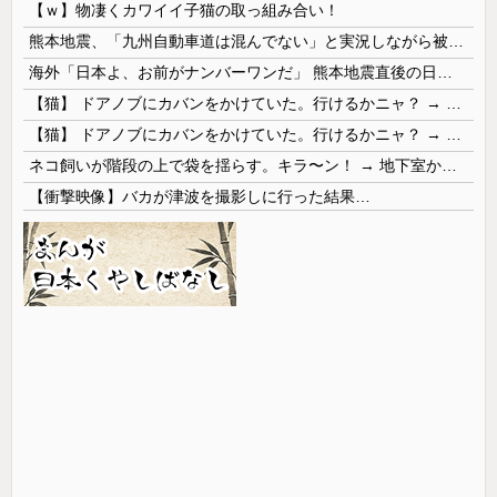
【ｗ】物凄くカワイイ子猫の取っ組み合い！
熊本地震、「九州自動車道は混んでない」と実況しながら被災地へ向かう有名アナなどに批判殺到 全国紙記者「最新の状況をいち早く伝えることは報道機関としての責務」「情報を取り上げることには大きな意義がある」
海外「日本よ、お前がナンバーワンだ」 熊本地震直後の日本の対応のスピードに世界が衝撃
【猫】 ドアノブにカバンをかけていた。行けるかニャ？ → 猫はこうなります…
【猫】 ドアノブにカバンをかけていた。行けるかニャ？ → 猫はこうなります…
ネコ飼いが階段の上で袋を揺らす。キラ〜ン！ → 地下室からヤツが現れる…
【衝撃映像】バカが津波を撮影しに行った結果…