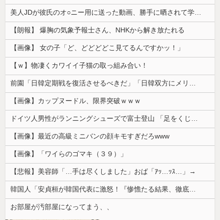
美人JDが彼氏のオ○ニー用に送った動画、勝手に晒されて学校中の”共有オカズ” にされる
【朗報】 爆胸の気象予報士さん、NHKから解き放たれる
【画像】 女の子「ど、どどどどこ見てるんですかッ！」
【ｗ】物凄くカワイイ子猫の取っ組み合い！
前園「日韓定期戦を復活させるべきだ」「日韓双方にメリットがある」……日本へのメリットがなにもないんですが、それは
【画像】カップヌードル、限界突破ｗｗｗ
ドイツ人男性がランニングシューズで富士登山 「足をくじいて動けない」
【画像】最近の高級ミニバンの顔キモすぎだろwww
【画像】「ワイらのゴマキ（３９）」
【悲報】美容師「…手は尽くしました」おば「ｱｯ…ｯｽ…」→
韓国人「安貞桓が韓国代表に激怒！『惨憺たる結果、徹底的な刷新が必要だ』と監督や協会を痛烈批判」
お部屋が汚部屋になってまう、、