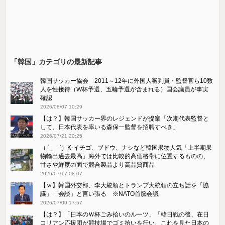
「韓国」カテゴリの最新記事
韓国サッカー協会 2011～12年に外国人審判員・監督官ら10数
人を性接待（W杯予選、五輪予選が含まれる）国会議員が事実
確認
2026/08/07 10:29
【は？】韓国サッカー界のレジェンドが提案「次期代表監督と
して、日本代表を率いる森保一監督を招聘すべき」
2026/07/21 20:25
（ ´_ゝ`）K-イチゴ、ブドウ、ナシなど韓国果物人気「上半期果
物輸出過去最高」海外では比較的高価格帯に位置するものの、
甘さや鮮度の面で競合製品より高品質商品
2026/07/17 08:07
【ｗ】韓国外交部、李大統領とトランプ大統領の立ち話を「協
議」「会談」と言い張る ※NATO首脳会議
2026/07/09 17:57
【は？】「日本のＷ杯ごみ拾いのルーツ」「韓日戦の後、在日
コリアン応援団が競技場でゴミ拾いを行い、これを見た日本の