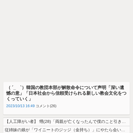
（ ´_ゝ`）韓国の教団本部が解散命令について声明「深い遺
憾の意」「日本社会から信頼受けられる新しい教会文化をつ
くっていく」
2023/10/13 16:49
コメント(26)
【人工障がい者】 甥(28)「両親が亡くなったんで僕のこと引き取ってほ...
従姉妹の娘が「ワイニートのジッジ（金持ち）」にやたら会いに来る理由ｗｗ...