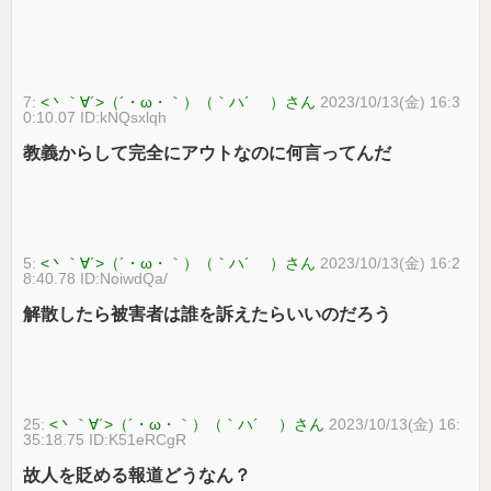
7:
<丶｀∀´>（´・ω・｀）（｀ハ´ ）さん
2023/10/13(金) 16:3
0:10.07 ID:kNQsxlqh
教義からして完全にアウトなのに何言ってんだ
5:
<丶｀∀´>（´・ω・｀）（｀ハ´ ）さん
2023/10/13(金) 16:2
8:40.78 ID:NoiwdQa/
解散したら被害者は誰を訴えたらいいのだろう
25:
<丶｀∀´>（´・ω・｀）（｀ハ´ ）さん
2023/10/13(金) 16:
35:18.75 ID:K51eRCgR
故人を貶める報道どうなん？