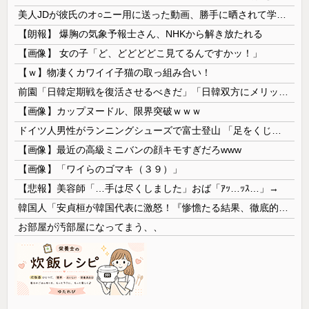
美人JDが彼氏のオ○ニー用に送った動画、勝手に晒されて学校中の”共有オカズ” にされる
【朗報】 爆胸の気象予報士さん、NHKから解き放たれる
【画像】 女の子「ど、どどどどこ見てるんですかッ！」
【ｗ】物凄くカワイイ子猫の取っ組み合い！
前園「日韓定期戦を復活させるべきだ」「日韓双方にメリットがある」……日本へのメリットがなにもないんですが、それは
【画像】カップヌードル、限界突破ｗｗｗ
ドイツ人男性がランニングシューズで富士登山 「足をくじいて動けない」
【画像】最近の高級ミニバンの顔キモすぎだろwww
【画像】「ワイらのゴマキ（３９）」
【悲報】美容師「…手は尽くしました」おば「ｱｯ…ｯｽ…」→
韓国人「安貞桓が韓国代表に激怒！『惨憺たる結果、徹底的な刷新が必要だ』と監督や協会を痛烈批判」
お部屋が汚部屋になってまう、、