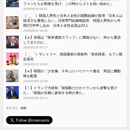
ファンたちが刺激を受け、この時からゴミを拾い始めた」
2026/06/25 09:51
（ ´_ゝ`）韓国人男性と日本人女性の国際結婚が急増「日本人は
経済力を重視しない」日韓専門結婚相談所、韓国人男性から年
間2万件申し込み 日本人女性会員は20人
2026/05/31 08:45
【ｗ】米国は『韓米通貨スワップ』に興味がない、米から要請
してきたのに…
2026/05/25 09:17
（ ´_ゝ`）サントリー、韓国素材の茶飲料「美色韓茶」セブン限
定発売
2026/05/15 19:45
【ｗ】韓国の「少女像」６年ぶりバリケード撤去 周辺に機動
隊を配置
2026/05/06 13:38
【！】トランプ大統領「韓国船だけがイランから攻撃を受け
た」「韓国が任務に参加する時が来た」
2026/05/05 20:14
カテゴリ：
韓国