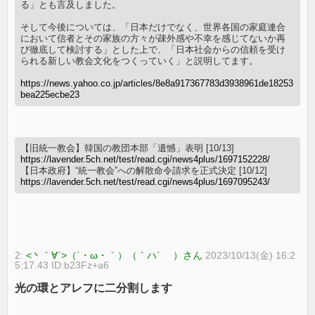
る」とも言及しました。
そして今後については、「日本だけでなく、世界各国の家庭連合
において信者とその家族の方々が疎外感や不幸を感じてないか再
び徹底して検討する」とした上で、「日本社会からの信頼を受け
られる新しい教会文化をつくっていく」と説明してます。
https://news.yahoo.co.jp/articles/8e8a917367783d3938961de18253
bea225ecbe23
【旧統一教会】韓国の教団本部「遺憾」表明 [10/13]
https://lavender.5ch.net/test/read.cgi/news4plus/1697152228/
【日本政府】“統一教会”への解散命令請求を正式決定 [10/12]
https://lavender.5ch.net/test/read.cgi/news4plus/1697095243/
2:
<丶｀∀´>（´・ω・｀）（｀ハ´ ）さん
2023/10/13(金) 16:2
5:17.43 ID:b23Fz+a6
光の環とアレフに二分割します