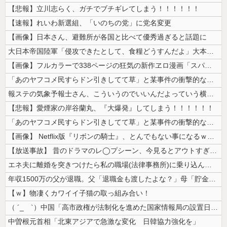
【悲報】立川志らく、ガチでブチギレてしまう！！！！！！
【速報】れいわ新選組、「いのちの党」に党名変更
【画像】日本さん、避難所が各国と比べて優秀過ぎると話題に
大日本帝国陸軍「侵攻できたとして、食糧どうすんだよ」大本営「現地調達」...
【画像】フルカラーで338ページの狂気の新作ヱロ漫画「スパ・カイラクー...
「あのヤフコメ民すらドン引きしてて草」と某事件の衝撃的な公判が話題に、...
報ステの気象予報士さん、こういうのでいいんだよっていう横乳の張り
【悲報】愛煙家の岸谷蘭丸、『大爆発』してしまう！！！！！！
「あのヤフコメ民すらドン引きしてて草」と某事件の衝撃的な公判が話題に、...
【画像】 Netflix版『リボンの騎士』、とんでもない事になるｗｗｗ...
【放送事故】 昔のドラマのレ◯プシーン、今見るとアウトすぎる・・・
エネ夫に離婚を突きつけたら私の職場(法律事務所)に乗り込んできた 堂々...
年収1500万の父が退職。父「退職金も渡したよな？」母「貯金なんてない...
【ｗ】物凄くカワイイ子猫の取っ組み合い！
（ ´_ゝ`）中国「高市政権が法制化を進めた国家情報局の設置日が7月3...
中曽根元首相「北東アジアで急激な変化 日韓協力強化を」