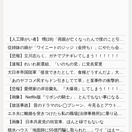
【人工障がい者】 甥(28)「両親が亡くなったんで僕のこと引き取ってほしいんですけど！」なんでいい年したヒキニートを引き取らなきゃいけないんだ...
従姉妹の娘が「ワイニートのジッジ（金持ち）」にやたら会いに来る理由ｗｗｗｗｗ
【悲報】立川志らく、ガチでブチギレてしまう！！！！！！
【速報】れいわ新選組、「いのちの党」に党名変更
大日本帝国陸軍「侵攻できたとして、食糧どうすんだよ」大本営「現地調達」陸軍「え？」
「あのヤフコメ民すらドン引きしてて草」と某事件の衝撃的な公判が話題に、なんか変な力が働いてんのかってくらい……
【悲報】愛煙家の岸谷蘭丸、『大爆発』してしまう！！！！！！
【画像】 Netflix版『リボンの騎士』、とんでもない事になるｗｗｗｗｗ
【放送事故】 昔のドラマのレ◯プシーン、今見るとアウトすぎる・・・
エネ夫に離婚を突きつけたら私の職場(法律事務所)に乗り込んできた 堂々と「離婚の法律相談です。母の薦めでこちらに参りました」と言っているが、...
【画像】 日本共産党の街宣車、ほんと碌でもないな
積水ハウス「地面師に55億円騙し取られた…」ワイ「はえーかわいそう…会社滅茶苦茶やろなぁ」