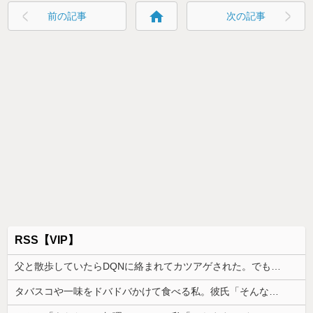
home
前の記事
次の記事
RSS【VIP】
父と散歩していたらDQNに絡まれてカツアゲされた。でも父のまさかの行動で立場が一気に逆転して…
タバスコや一味をドバドバかけて食べる私。彼氏「そんな辛いのよく食えるなｗ」私「そんな言い方しないで」→何気ない一言がきっかけで、まさかの展開に…