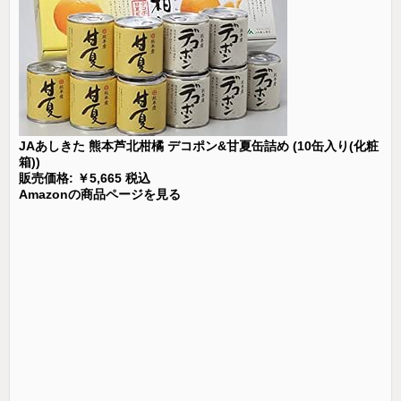
JAあしきた 熊本芦北柑橘 デコポン&甘夏缶詰め (10缶入り(化粧
箱))
販売価格: ￥5,665 税込
Amazonの商品ページを見る