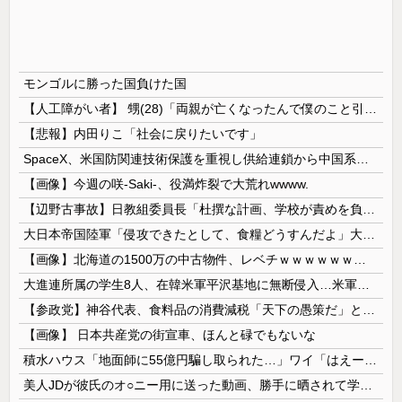
モンゴルに勝った国負けた国
【人工障がい者】 甥(28)「両親が亡くなったんで僕のこと引き取ってほしいんですけど！」なんでいい年したヒキニートを引き取らなきゃいけないんだ...
【悲報】内田りこ「社会に戻りたいです」
SpaceX、米国防関連技術保護を重視し供給連鎖から中国系を完全排除へ 供給業者に「中国籍人員をSpaceX向けの生産に関わらせないこと」「中国...
【画像】今週の咲-Saki-、役満炸裂で大荒れwwww.
【辺野古事故】日教組委員長「杜撰な計画、学校が責めを負うのは当然」としつつも、平和教育の意義強調「うちの運動方針は極めてバランス良い」
大日本帝国陸軍「侵攻できたとして、食糧どうすんだよ」大本営「現地調達」陸軍「え？」
【画像】北海道の1500万の中古物件、レベチｗｗｗｗｗｗｗｗｗｗｗｗｗｗｗｗｗｗｗｗ
大進連所属の学生8人、在韓米軍平沢基地に無断侵入…米軍により身柄拘束！
【参政党】神谷代表、食料品の消費減税「天下の愚策だ」と批判
【画像】 日本共産党の街宣車、ほんと碌でもないな
積水ハウス「地面師に55億円騙し取られた…」ワイ「はえーかわいそう…会社滅茶苦茶やろなぁ」
美人JDが彼氏のオ○ニー用に送った動画、勝手に晒されて学校中の”共有オカズ” にされる