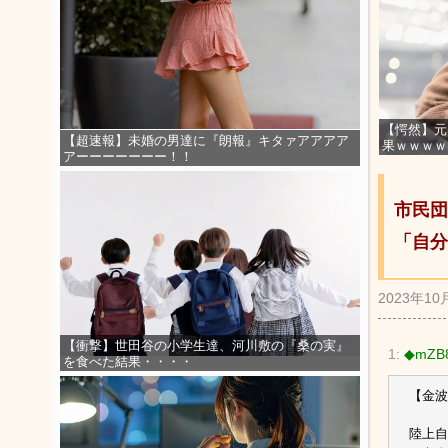
【愕然】元
【超速報】未婚の男達に『朗報』キタァアアアア
果ｗｗｗｗ
アーーーーーーー！！
市民団
「自
2023年10
【衝撃】世田谷の小学生達、河川敷の『桑の実』
1:
◆mZB81
を食べた結果・・・・
【金波
陸上自