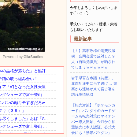
今年もよろしくおねがいしま
す(´・ω・`)
手洗い・うがい・睡眠・栄養
もお願いいたします
最新記事
【！】高市政権の消費税減
税 合同会議で反対した９
Powered by 
GliaStudios
人（自民党議員）が晒され
てしまうｗｗｗｗｗｗ
Mute
岩手県宮古市議（共産）、
赤旗配達中に当て逃げ → 警
察から連絡が来て宮古署を
訪れ事情聴取
【転売対策】『ポケモンカ
ード』バンダイのカードゲ
ームも転売対策にマイナン
バー導入開始、今月から抽
選販売に本人認証、公式大
会にも「効果バツグン」