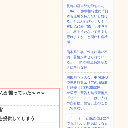
長崎の語り部お爺ちゃん
（84）、修学旅行生に「日
本も原爆を持たないと負け
る」と言われびっくり！
被団協代表（85）も中学生
に「核を持たないで日本を
守れますか」と問われ危機
感
熊本県知事「報道に強い不
満・苦情が寄せられてい
る」→TBSの報道特集がま
さにそれな件
隅田川花火大会、中国SNS
で無料観覧エリアの場所取
り転売（1席約3500円～）
が横行 警告も無視警備員
「ビニールシートは、人様
の所有物。警告以上のこと
はできない」
（ ´_ゝ`）「石破総理は世界
でも珍しい、国民による石