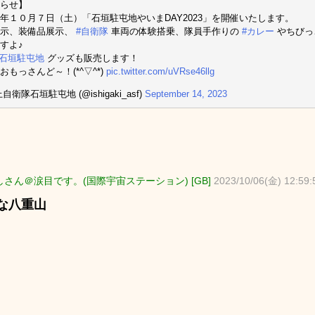
らせ】
年１０月７日（土）「石垣駐屯地やいまDAY2023」を開催いたします。
展示、装備品展示、
#自衛隊
車両の体験搭乗、隊員手作りの
#カレー
やちびっ
すよ♪
#石垣駐屯地
グッズも販売します！
おもっさんど～！(*^▽^*)
pic.twitter.com/uVRse46llg
自衛隊石垣駐屯地 (@ishigaki_asf)
September 14, 2023
さん＠涙目です。(国際宇宙ステーション) [GB]
2023/10/06(金) 12:59:
な八重山