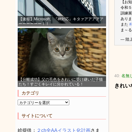
【お知
令和５
訓練
ありま
【速報】Microsoft、『神対応』キタァアアアアア
ーーーーーー！！
また
ま～る
— 陸上
40:
名無し
【分離成功】父の毛色をきれいに受け継いだ子猫
たち！すごくキレイに分かれている！
きれい
カテゴリ
サイトについて
絵提供：
２ch全AAイラスト化計画
さま