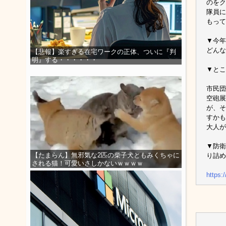
のをク
隊員に
もって
▼今年
どんな
【悲報】楽すぎる在宅ワークの正体、ついに『判
明』する・・・・・・
▼とこ
市民団
空砲展
が、そ
すかも
大人が
▼防衛
【たまらん】無邪気な2匹の柴子犬ともみくちゃに
り詰め
される猫！可愛いさしかないｗｗｗｗ
https: