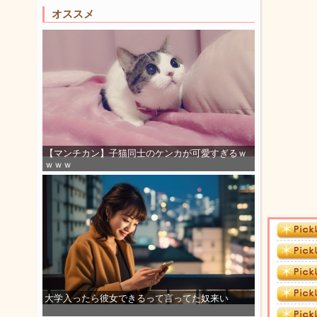
オススメ
【マンチカン】子猫同士のケンカが可愛すぎるｗ
ｗｗｗ
大学入ったら彼女できるって言ってた奴来い