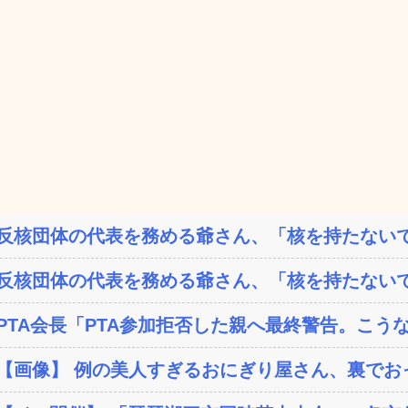
反核団体の代表を務める爺さん、「核を持たないで
反核団体の代表を務める爺さん、「核を持たないで
PTA会長「PTA参加拒否した親へ最終警告。こう
【画像】 例の美人すぎるおにぎり屋さん、裏でおっ