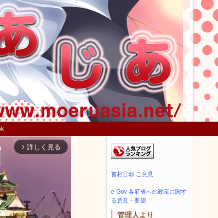
ok
詳しく見る
arrow_forward_ios
首相官邸 ご意見
e-Gov 各府省への政策に関す
る意見・要望
管理人より