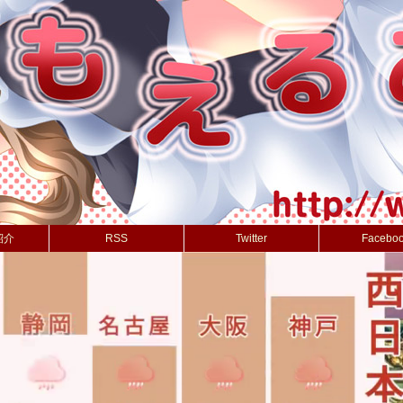
紹介
RSS
Twitter
Facebo