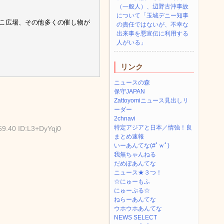
（一般人）、辺野古沖事故
について「玉城デニー知事
こ広場、その他多くの催し物が
の責任ではないが、不幸な
出来事を悪宣伝に利用する
人がいる」
リンク
ニュースの森
保守JAPAN
Zattoyomiニュース見出しリ
ーダー
2chnavi
特定アジアと日本／情強！良
59.40 ID:L3+DyYqj0
まとめ速報
いーあんてな(#ﾟｗﾟ)
我無ちゃんねる
だめぽあんてな
ニュース★３つ！
☆にゅーもふ
にゅーぷる☆
ねらーあんてな
ウホウホあんてな
NEWS SELECT