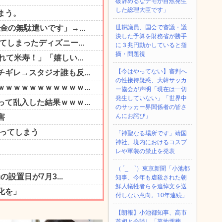
破辞めるなデモが自然発生
した総理大臣です」
世耕議員、国会で審議・議
決した予算を財務省が勝手
に３兆円動かしていると指
摘・問題視
【今はやってない】審判へ
の性接待疑惑、大韓サッカ
ー協会が声明「現在は一切
発生していない」「世界中
のサッカー界関係者の皆さ
んにお詫び」
「神聖なる場所です」靖国
神社、境内におけるコスプ
レや軍装の禁止を発表
（ ´_ゝ`）東京新聞「小池都
知事、今年も虐殺された朝
鮮人犠牲者らを追悼文を送
付しない意向。10年連続」
【朗報】小池都知事、高市
首相と会談し「墓地埋葬