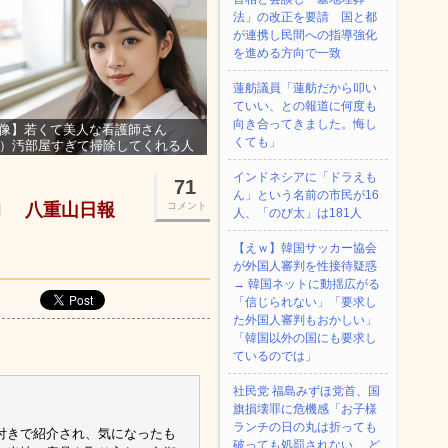
法」の改正を要請 国と都
が連携し民間への指導強化
を進める方向で一致
蓮舫議員「蓮舫だから叩い
ていい、との報道に何度も
向き合ってきました。悔し
像】若くて美人な看護師さん
くても」
3）汚部屋すぎて掃除してくれる人
集ｗｗｗ
インドネシアに「ドラえも
71
ん」という名前の市民が16
｣ 八重山日報
コメント
人、「のび太」は181人
【えｗ】韓国サッカー協会
が外国人審判を性接待疑惑
→ 韓国ネットに動揺広がる
「信じられない」「要求し
た外国人審判もおかしい」
「韓国以外の国にも要求し
ているのでは」
社民党 福島みずほ党首、国
旗損壊罪に危機感「お子様
ランチの日の丸は折っても
付きで紹介され、気になったも
破っても処罰されない、 ど