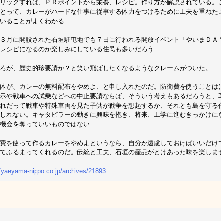
リックすれば、ＰＲポイントから栄養、レシピ。作り方が解説されている。
とって、カレーがハードな仕事に従事する体力をつけるために工夫を重ねた
いることがよくわかる
３月に開設された石垣駐屯地でも７日に行われる開放イベント「やいまＤＡ
レシピになるのか楽しみにしている住民も多いだろう
ろが、歴史的珍要請か？と笑い飛ばしたくなるようなクレームがついた。
体が、カレーの無料配布をやめよ、と申し入れたのだ。防衛費を使うことは
示や戦車への試乗などへの中止要請ならば、そういう考えもあるだろうと、
れだって戦車や特殊車両を見た子供が戦争を想起するか、それとも島を守る
しれない。キャタピラーの動きに興味を抱き、将来、工学に進むきっかけに
機会を奪っていいものではない
費を使って作るカレーをやめよというなら、自分が遠慮しておけばいいだけ
てふるまってくれるのだ。伝統と工夫、石垣の産品がとけあった味を楽しま
//yaeyama-nippo.co.jp/archives/21893