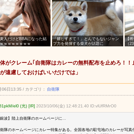
美人だけどBBAになった結
「嬉しすぎて！」とんでもないジャン
【画
ｗｗｗｗｗｗｗｗ
プ力を発揮する柴犬が話題に
（2
を募
体がクレーム｢自衛隊はカレーの無料配布を止めろ！！
分が遠慮しておけばいいだけでは」
月06日13:35 / カテゴリ：
自衛隊
pkM/el0 (光) [IR]
2023/10/06(金) 12:48:21.40 ID:vlUfRMrO0
銀波】陸上自衛隊のホームページに…
衛隊のホームページにカレー特集がある。全国各地の駐屯地のカレーが写真