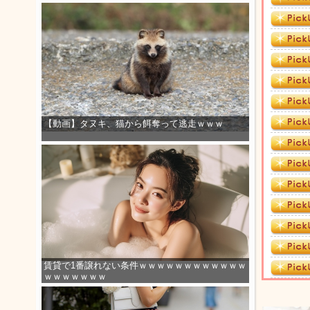
【動画】タヌキ、猫から餌奪って逃走ｗｗｗ
賃貸で1番譲れない条件ｗｗｗｗｗｗｗｗｗｗｗｗ
ｗｗｗｗｗｗｗ