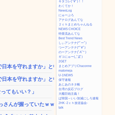
キタコレ(ﾟ∀ﾟ)！！
わくてか！
NewsLog
にゅーぷろ
アナログあんてな
２ｃｈまとめちゃんねる
NEWS CHOICE
特亜流あんてな
Best Trend News
しぃアンテナ(*ﾟーﾟ)
つーアンテナ(*ﾟ∀ﾟ)
のーアンテナ(ﾟAﾟ* )
ギコにゅー(,,ﾟДﾟ)
2GET
日本を守れますか」と中学...
まとめアプリChaconne
matomeja
U-1NEWS
日本を守れますか」と中学...
保守速報
あじあのネタ帳
台湾の反応ブログ
なってもいい？」
大艦巨砲主義！
ば韓国～いい加減にしろ速報
2HK -2ｃｈ放送協会-
さんが握っていたｗｗｗ...
talk