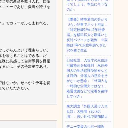
ご当地の産品を取り入れ、自衛
うでしょう。本当にそうな
メニューであり、愛着や誇りを
のか」
【重要】時事通信の分かり
Ｙ」でカレーがふるまわれる。
づらい記事でネット混乱！
「特定技能2号に5年枠登
場」を移民拡大と勘違いし
反対パブコメが殺到 ※実
際は3年で永住申請できた
けしからんという理由らしい。
穴を塞ぐ改正
耳を傾けることはできる。だ
日経社説、入管庁の永住許
任務に共感して自衛隊員を目指
可厳格化を猛批判「永住外
なるかは、その子次第であり、
国人の生活保護受給をなく
す目的、外国人の意欲をそ
がないか懸念」「外国人を
ではないか。せっかく予算を切
一時的な労働力ではなく、
せていただきたい。
処遇改善などで定着を後押
しすべき」
東大調査「外国人受け入れ
反対」大幅増（20.7pt
増）、若い世代で増加幅大
デニー支援の小沢一郎氏