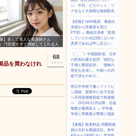
移民（約2,000人）にパ
ン、牛乳、ビスケット、ツ
ナ缶など大規模な物資配布
【続報】NHK職員、番組出
演者から性被害を受け
PTSD → 番組出演者「飲酒
していたため記憶にないが
像】若くて美人な看護師さん
真実であれば申し訳ない」
3）汚部屋すぎて掃除してくれる人
集ｗｗｗ
（ ´_ゝ`）中国国防省、日本
68
の防衛白書を批判「強烈な
本製品を買わなけれ
コメント
不満と断固反対」「侵略の
歴史を反省し、中国への内
政干渉をやめろ」
県立中学校で働くフィリピ
ン国籍、授業中に女子生徒
へ不同意猥褻容疑で再逮捕
へ 2023年11月以降、生徒
複数が被害訴え → 半年後、
学校と県教委が警察に相談
【速報】飲食料品 消費税減
税の方針を閣議決定、来年
4月から2年間1％に 高市総