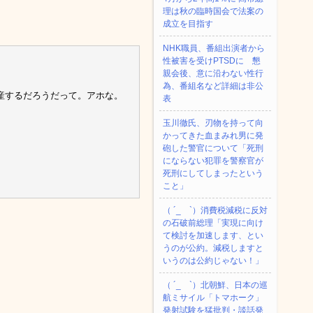
理は秋の臨時国会で法案の
成立を目指す
NHK職員、番組出演者から
性被害を受けPTSDに 懇
親会後、意に沿わない性行
為、番組名など詳細は非公
産するだろうだって。アホな。
表
玉川徹氏、刃物を持って向
かってきた血まみれ男に発
砲した警官について「死刑
にならない犯罪を警察官が
死刑にしてしまったという
こと」
（ ´_ゝ`）消費税減税に反対
の石破前総理「実現に向け
て検討を加速します、とい
うのが公約。減税しますと
いうのは公約じゃない！」
（ ´_ゝ`）北朝鮮、日本の巡
航ミサイル「‌トマホーク」
発射試験を猛批判・談話発