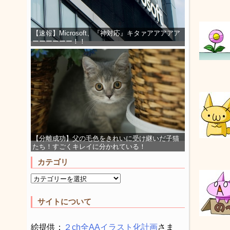
【速報】Microsoft、『神対応』キタァアアアアア
ーーーーーー！！
【分離成功】父の毛色をきれいに受け継いだ子猫
たち！すごくキレイに分かれている！
カテゴリ
サイトについて
絵提供：
２ch全AAイラスト化計画
さま