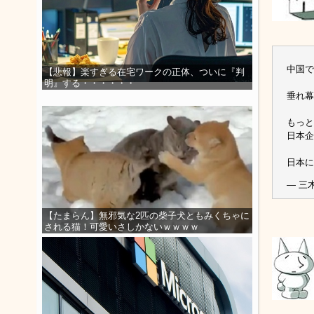
中国で
【悲報】楽すぎる在宅ワークの正体、ついに『判
明』する・・・・・・
垂れ幕
もっと
日本企
日本
— 三木
【たまらん】無邪気な2匹の柴子犬ともみくちゃに
される猫！可愛いさしかないｗｗｗｗ