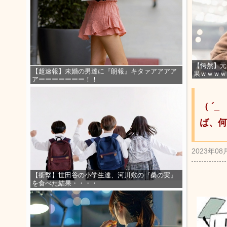
【愕然】元
【超速報】未婚の男達に『朗報』キタァアアアア
果ｗｗｗｗ
アーーーーーーー！！
（ ´
ば、何
2023年08
【衝撃】世田谷の小学生達、河川敷の『桑の実』
を食べた結果・・・・