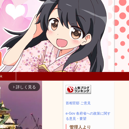
ok
詳しく見る
arrow_forward_ios
首相官邸 ご意見
e-Gov 各府省への政策に関す
る意見・要望
管理人より