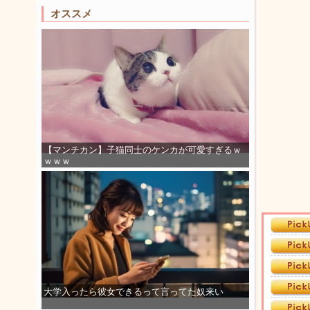
オススメ
【マンチカン】子猫同士のケンカが可愛すぎるｗ
ｗｗｗ
大学入ったら彼女できるって言ってた奴来い