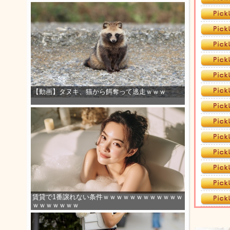
【動画】タヌキ、猫から餌奪って逃走ｗｗｗ
賃貸で1番譲れない条件ｗｗｗｗｗｗｗｗｗｗｗｗ
ｗｗｗｗｗｗｗ