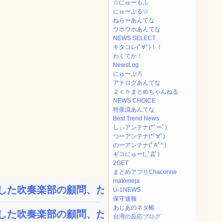
☆にゅーもふ
にゅーぷる☆
ねらーあんてな
ウホウホあんてな
NEWS SELECT
キタコレ(ﾟ∀ﾟ)！！
わくてか！
NewsLog
にゅーぷろ
アナログあんてな
２ｃｈまとめちゃんねる
NEWS CHOICE
特亜流あんてな
Best Trend News
しぃアンテナ(*ﾟーﾟ)
つーアンテナ(*ﾟ∀ﾟ)
のーアンテナ(ﾟAﾟ* )
ギコにゅー(,,ﾟДﾟ)
2GET
まとめアプリChaconne
matomeja
た吹奏楽部の顧問、だが...
U-1NEWS
保守速報
あじあのネタ帳
た吹奏楽部の顧問、だが...
台湾の反応ブログ