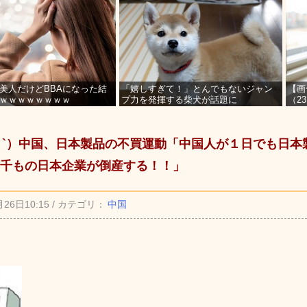
美人だけどBBAになった結
「嬉しすぎて！」とんでもないジャン
【画
ｗｗｗｗｗｗｗｗ
プ力を発揮する柴犬が話題に
（2
を募
_ゝ`）中国、日本製品の不買運動「中国人が１日でも日
千もの日本企業が倒産する！！」
月26日10:15 / カテゴリ：
中国