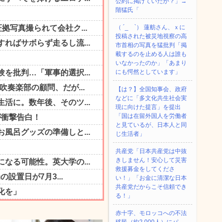
公約に掲げていたが？」→
階猛氏「
（ ´_ゝ`） 蓮舫さん、ｘに
投稿された被災地視察の高
市首相の写真を猛批判「掲
載するのを止める人は誰も
いなかったのか」「あまり
にも愕然としています」
【は？】全国知事会、政府
などに「多文化共生社会実
現に向けた提言」を提出
「国は在留外国人を労働者
と見ているが、日本人と同
じ生活者」
共産党「日本共産党は中抜
きしません！安心して災害
救援募金をしてくださ
い！」「お金に清潔な日本
共産党だからこそ信頼でき
る！」
赤十字、モロッコへの不法