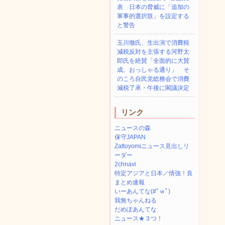
表 日本の脅威に「追加の
軍事的選択肢」を設定する
と警告
玉川徹氏、生出演で消費税
減税反対を主張する河野太
郎氏を絶賛「全面的に大賛
成、おっしゃる通り」 そ
のころ自民党総務会で消費
減税了承・午後に閣議決定
リンク
ニュースの森
保守JAPAN
Zattoyomiニュース見出しリ
ーダー
2chnavi
特定アジアと日本／情強！良
まとめ速報
いーあんてな(#ﾟｗﾟ)
我無ちゃんねる
だめぽあんてな
ニュース★３つ！