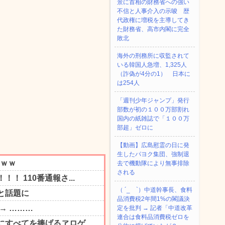
景に首相の財務省への強い
不信と人事介入の示唆 歴
代政権に増税を主導してき
た財務省、高市内閣に完全
敗北
海外の刑務所に収監されて
いる韓国人急増、1,325人
（詐偽が4分の1） 日本に
は254人
「週刊少年ジャンプ」発行
部数が初の１００万部割れ
国内の紙雑誌で「１００万
部超」ゼロに
【動画】広島慰霊の日に発
生したパヨク集団、強制退
去で機動隊により無事排除
される
（ ´_ゝ`）中道幹事長、食料
品消費税2年間1%の閣議決
定を批判 → 記者「中道改革
連合は食料品消費税ゼロを