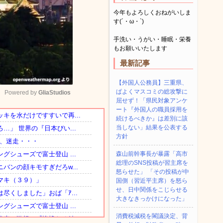
今年もよろしくおねがいしま
す(´・ω・`)
手洗い・うがい・睡眠・栄養
もお願いいたします
最新記事
【外国人公務員】三重県、
ぱよくマスコミの総攻撃に
Powered by 
GliaStudios
屈せず！「県民対象アンケ
ート『外国人の職員採用を
続けるべきか』は差別に該
Mute
当しない」結果を公表する
方針
森山前幹事長が暴露「高市
総理のSNS投稿が習主席を
怒らせた」 「その投稿が中
国側（習近平主席）を怒ら
せ、日中関係をこじらせる
大きなきっかけになった」
消費税減税を閣議決定、背