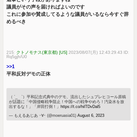
議員がその声を届ければよいのです
これに参加や賛成してるような議員がいるなら今すぐ辞
めるべき
215:
クトノモナス(東京都) [US]
2023/08/07(月) 12:43:29.43 ID:
Rq5gjh/U0
>>1
平和反対デモの正体
（ ´_ゝ`）平和記念式典中のデモ、流出したシュプレヒコール原稿
が話題に「中国侵略戦争阻止！中国への戦争やめろ！汚染水を放
出するな！」「岸田打倒！」
https://t.co/hilTDvDal5
— もえるあじあ ･∀･ (@moeruasia01)
August 6, 2023