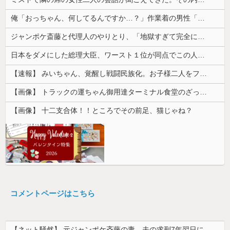
俺「おっちゃん、何してるんですか…？」作業着の男性「…」→歩道橋の上で目にした光景に言葉を失った…
ジャンポケ斎藤と代理人のやりとり、「地獄すぎて完全にコントになってる……」と衝撃を受ける人が続出中
日本をダメにした総理大臣、ワースト１位が同点でこの人ｗｗｗｗｗｗ
【速報】 みいちゃん、覚醒し戦闘民族化。お子様二人をフルボッコにしてしまう
【画像】 トラックの運ちゃん御用達ターミナル食堂のざっかけないオムライスｗｗｗｗｗｗｗｗｗｗ
【画像】 十二支合体！！ところでその前足、猫じゃね？
コメントページはこちら
【ネット騒然】 元ジャンポケ斉藤の妻、夫の求刑7年翌日にインスタ更新！その内容がガチでヤバすぎる…