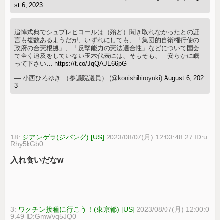
st 6, 2023
追悼式典でシュプレヒコールは（殆ど）聞き取れなかったとの証
言も複数あるようだが、いずれにしても、「集団的自衛権行使の
政府の合憲根拠」、「反撃能力の憲法適合性」などについて国会
で全く追及をしていない玉木代表には、そもそも、「安らかに眠
って下さい…
https://t.co/JqQAJE66pG
— 小西ひろゆき （参議院議員） (@konishihiroyuki)
August 6, 202
3
18:
ジアンゲラ(ジパング) [US]
2023/08/07(月) 12:03:48.27 ID:u
Rhy5kGb0
入れ食いだなw
3:
ワクチン接種に行こう！(東京都) [US]
2023/08/07(月) 12:00:0
9.49 ID:GmwVq5JQ0