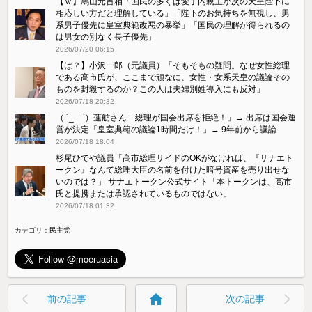
【ｗ】鳩山元首相「国民の多くは愛子内親王が次の天皇陛下に
相応しい方だと理解している」「陛下のお気持ちを無視し、男
系男子優先に皇室典範改悪の暴挙」「国民の理解が得られるの
は男女の別なく長子優先」
2026/07/20 06:15
【は？】小沢一郎（元議員）「そもそもの疑問。なぜ女性総理
である高市氏が、ここまで頑なに、女性・女系天皇の議論その
ものを封殺するのか？この人は夫婦別姓導入にも反対」
2026/07/18 20:32
（ ´_ゝ`）蓮舫さん「総理が国会出席を拒絶！」→ 出席は国会運
営が決定「皇室典範の議論1時間だけ！」→ 9年前から議論
2026/07/18 18:04
杉尾ひでや議員「高市総理サイドのOKがなければ、『サナエト
ークン』なんて総理大臣の名前を付けた暗号資産を売り出せな
いのでは？」 サナエトークン公式サイト「本トークンは、高市
氏と提携または承認されているものではない」
2026/07/18 01:32
カテゴリ：
民主党
home
前の記事
次の記事