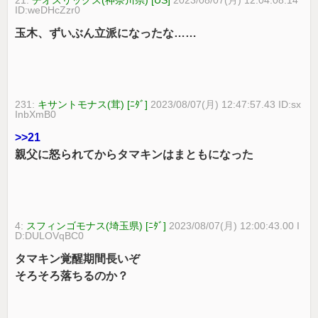
ID:weDHcZzr0
玉木、ずいぶん立派になったな……
231:
キサントモナス(茸) [ﾆﾀﾞ]
2023/08/07(月) 12:47:57.43 ID:sx
InbXmB0
>>21
親父に怒られてからタマキンはまともになった
4:
スフィンゴモナス(埼玉県) [ﾆﾀﾞ]
2023/08/07(月) 12:00:43.00 I
D:DULOVqBC0
タマキン覚醒期間長いぞ
そろそろ落ちるのか？