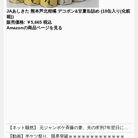
JAあしきた 熊本芦北柑橘 デコポン&甘夏缶詰め (10缶入り(化粧
箱))
販売価格: ￥5,665 税込
Amazonの商品ページを見る
【ネット騒然】 元ジャンポケ斉藤の妻、夫の求刑7年翌日にインスタ更新！その内容がガチでヤバすぎる…
【動画】半ケツ祭り、限界突破ｗｗｗｗｗｗｗｗｗｗｗｗｗ