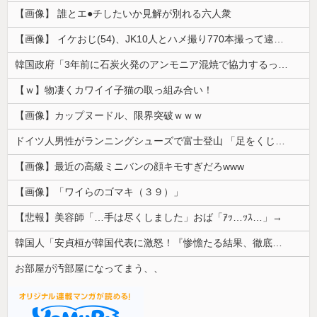
【画像】 誰とエ●チしたいか見解が別れる六人衆
【画像】 イケおじ(54)、JK10人とハメ撮り770本撮って逮捕ｗｗｗｗｗｗｗ
韓国政府「3年前に石炭火発のアンモニア混焼で協力するっていったけどあれ取りやめな。政権変わったし」……韓国とまともな協力ができない理由、これなんですよね
【ｗ】物凄くカワイイ子猫の取っ組み合い！
【画像】カップヌードル、限界突破ｗｗｗ
ドイツ人男性がランニングシューズで富士登山 「足をくじいて動けない」
【画像】最近の高級ミニバンの顔キモすぎだろwww
【画像】「ワイらのゴマキ（３９）」
【悲報】美容師「…手は尽くしました」おば「ｱｯ…ｯｽ…」→
韓国人「安貞桓が韓国代表に激怒！『惨憺たる結果、徹底的な刷新が必要だ』と監督や協会を痛烈批判」
お部屋が汚部屋になってまう、、