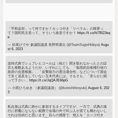
「平和反対」って何ですか？カッコ付き「リベラル」の限界っ
て？国民民主党って、そういう政党ですか？
https://t.co/hI7Bl23eq
e
— 杉尾ひでや 参議院議員 長野県選出 (@TeamSugioHideya)
Augu
st 6, 2023
追悼式典でシュプレヒコールは（殆ど）聞き取れなかったとの証
言も複数あるようだが、いずれにしても、「集団的自衛権行使の
政府の合憲根拠」、「反撃能力の憲法適合性」などについて国会
で全く追及をしていない玉木代表には、そもそも、「安らかに眠
って下さい…
https://t.co/JqQAJE66pG
— 小西ひろゆき （参議院議員） (@konishihiroyuki)
August 6, 202
3
私自身は式典に静かに参加するタイプですが、一方で、式典の進
行に邪魔にならない範囲で会場の外で叫ぶ人が居ても構わないし
それは自由だと思います。自らの感覚で、他人を「カッコ付き