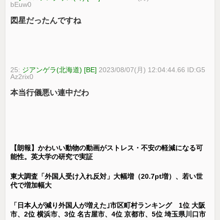
bEuw0
図星だったんですね
25:
ジアンゲラ(北海道) [BE]
2023/08/07(月) 12:04:44.66 ID:G5
Az2rix0
本当行儀悪い連中だわ
【朗報】かわいい動物の動画がストレス・不安の軽減になる可
能性。英大学の研究で実証
東大調査「外国人受け入れ反対」大幅増（20.7pt増）、若い世
代で増加幅大
「日本人が減り外国人が増えた｣市区町村ランキング 1位 大阪
市、2位 横浜市、3位 名古屋市、4位 京都市、5位 埼玉県川口市