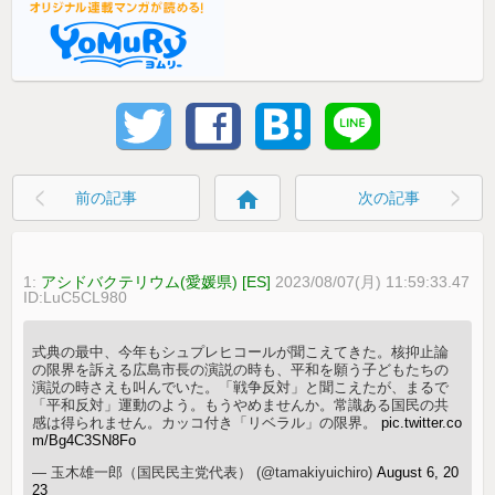
home
前の記事
次の記事
1:
アシドバクテリウム(愛媛県) [ES]
2023/08/07(月) 11:59:33.47
ID:LuC5CL980
式典の最中、今年もシュプレヒコールが聞こえてきた。核抑止論
の限界を訴える広島市長の演説の時も、平和を願う子どもたちの
演説の時さえも叫んでいた。「戦争反対」と聞こえたが、まるで
「平和反対」運動のよう。もうやめませんか。常識ある国民の共
感は得られません。カッコ付き「リベラル」の限界。
pic.twitter.co
m/Bg4C3SN8Fo
— 玉木雄一郎（国民民主党代表） (@tamakiyuichiro)
August 6, 20
23