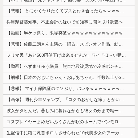
【悲報】 とにかくヤりたくてブスと付き合ったらｗｗｗｗｗｗｗｗｗｗｗｗｗｗｗ
兵庫県斎藤知事、不正会計の疑いで前知事に聞き取り調査へ
【動画】半ケツ祭り、限界突破ｗｗｗｗｗｗｗｗｗｗｗｗｗ
【悲報】佐藤二朗さん主演の「踊る」スピンオフ作品、結局撮影中止が決定wwwwwwwwwwww
フリマ民「あと500円値下げ出来ませんか」ワイ「ほ～い購入ｗ」
【動画】へずまりゅう議員、熊本地震被災地で冷感ポンチョ配布 → 被災民の衝撃の反応がコチラ → ｗｗｗｗｗｗｗｗｗｗｗｗｗｗｗｗ
【朗報】日本のおじいちゃん・おばあちゃん、半数以上がSNSを使いこなしていたｗｗｗｗｗ
【悲報】 マイナ保険証のクソぶり、バレるｗｗｗｗｗｗｗｗｗ
【画像】 週刊少年ジャンプ、「ロクのおかしな家」とかいう微妙な漫画を巻頭カラーにしたせいで100万部切る
彼女がタヒんだ。悲しみに暮れながらも彼女の分まで精一杯生きようと誓った。だが実は生きていた！突撃するとふっくらした顔で大きなお腹を抱えて...
コスプレイヤーまめだいふくさんが駅のホームでパンモロ事故
生配信中に猫に乳首ポロリさせられた10代美少女のアーカイブ、500万再生越えｗｗｗ