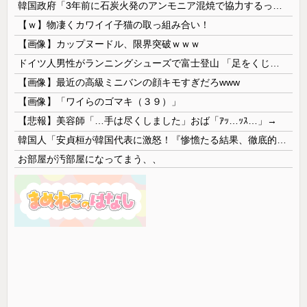
韓国政府「3年前に石炭火発のアンモニア混焼で協力するっていったけどあれ取りやめな。政権変わったし」……韓国とまともな協力ができない理由、これなんですよね
【ｗ】物凄くカワイイ子猫の取っ組み合い！
【画像】カップヌードル、限界突破ｗｗｗ
ドイツ人男性がランニングシューズで富士登山 「足をくじいて動けない」
【画像】最近の高級ミニバンの顔キモすぎだろwww
【画像】「ワイらのゴマキ（３９）」
【悲報】美容師「…手は尽くしました」おば「ｱｯ…ｯｽ…」→
韓国人「安貞桓が韓国代表に激怒！『惨憺たる結果、徹底的な刷新が必要だ』と監督や協会を痛烈批判」
お部屋が汚部屋になってまう、、