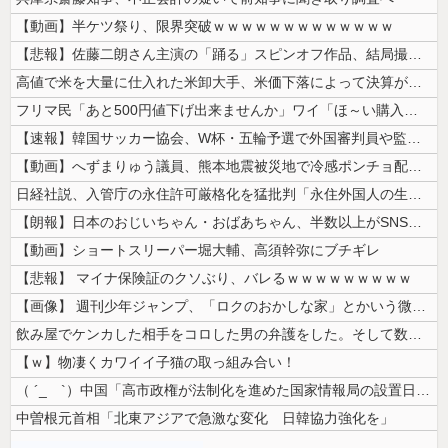
【動画】半ケツ祭り、限界突破ｗｗｗｗｗｗｗｗｗｗｗｗｗ
【悲報】佐藤二朗さん主演の「踊る」スピンオフ作品、結局撮影中止が決定w...
高値で米を大量に仕入れた米卸大手、米価下落によって決算が凄まじいことに...
フリマ民「あと500円値下げ出来ませんか」ワイ「ほ～い購入ｗ」
【速報】韓国サッカー協会、W杯・五輪予選で外国審判員や監督官を性接待！...
【動画】へずまりゅう議員、熊本地震被災地で冷感ポンチョ配布 → 被災民...
日経社説、入管庁の永住許可厳格化を猛批判「永住外国人の生活保護受給をな...
【朗報】日本のおじいちゃん・おばあちゃん、半数以上がSNSを使いこなし...
【動画】ショートスリーパー堀大輔、高須幹弥にブチギレ
【悲報】 マイナ保険証のクソぶり、バレるｗｗｗｗｗｗｗｗｗ
【画像】 週刊少年ジャンプ、「ロクのおかしな家」とかいう微妙な漫画を巻...
飲み屋でケンカした相手をコロした男の弁護をした。そして数年後、因果応報...
【ｗ】物凄くカワイイ子猫の取っ組み合い！
（ ´_ゝ`）中国「高市政権が法制化を進めた国家情報局の設置日が7月3...
中曽根元首相「北東アジアで急激な変化 日韓協力強化を」