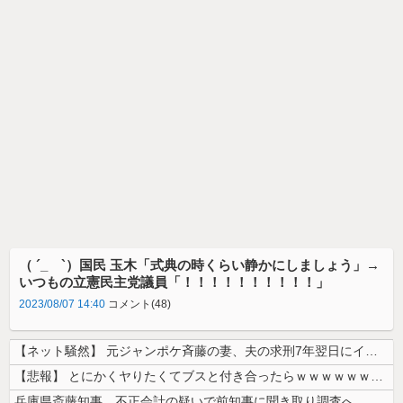
（ ´_ゝ`）国民 玉木「式典の時くらい静かにしましょう」→
いつもの立憲民主党議員「！！！！！！！！！！」
2023/08/07 14:40
コメント(48)
【ネット騒然】 元ジャンポケ斉藤の妻、夫の求刑7年翌日にインスタ更新！...
【悲報】 とにかくヤりたくてブスと付き合ったらｗｗｗｗｗｗｗｗｗｗｗｗ...
兵庫県斎藤知事、不正会計の疑いで前知事に聞き取り調査へ