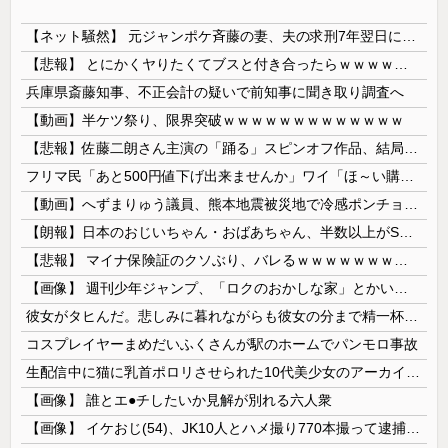
【ネット騒然】 元ジャンポケ斉藤の妻、夫の求刑7年翌日にインスタ更新！その内容がガチでヤバすぎる…
【悲報】 とにかくヤりたくてブスと付き合ったらｗｗｗｗｗｗｗｗｗｗｗｗｗｗｗ
兵庫県斎藤知事、不正会計の疑いで前知事に聞き取り調査へ
【動画】半ケツ祭り、限界突破ｗｗｗｗｗｗｗｗｗｗｗｗｗ
【悲報】佐藤二朗さん主演の「踊る」スピンオフ作品、結局撮影中止が決定wwwwwwwwwwww
フリマ民「あと500円値下げ出来ませんか」ワイ「ほ～い購入ｗ」
【動画】へずまりゅう議員、熊本地震被災地で冷感ポンチョ配布 → 被災民の衝撃の反応がコチラ → ｗｗｗｗｗｗｗｗｗｗｗｗｗｗｗｗ
【朗報】日本のおじいちゃん・おばあちゃん、半数以上がSNSを使いこなしていたｗｗｗｗｗ
【悲報】 マイナ保険証のクソぶり、バレるｗｗｗｗｗｗｗｗｗ
【画像】 週刊少年ジャンプ、「ロクのおかしな家」とかいう微妙な漫画を巻頭カラーにしたせいで100万部切る
彼女がタヒんだ。悲しみに暮れながらも彼女の分まで精一杯生きようと誓った。だが実は生きていた！突撃するとふっくらした顔で大きなお腹を抱えて...
コスプレイヤーまめだいふくさんが駅のホームでパンモロ事故
生配信中に猫に乳首ポロリさせられた10代美少女のアーカイブ、500万再生越えｗｗｗ
【画像】 誰とエ●チしたいか見解が別れる六人衆
【画像】 イケおじ(54)、JK10人とハメ撮り770本撮って逮捕ｗｗｗｗｗｗｗ