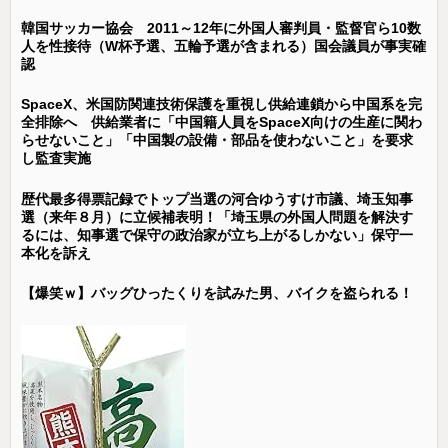
韓国サッカー協会 2011～12年に外国人審判員・監督官ら10数
人を性接待（W杯予選、五輪予選が含まれる）国会議員が事実確
認
SpaceX、米国防関連技術保護を重視し供給連鎖から中国系を完
全排除へ 供給業者に「中国籍人員をSpaceX向けの生産に関わ
らせないこと」「中国製の設備・部品を使わないこと」を要求
し監査実施
歴代最多得票記録でトップ当選の河合ゆうすけ市議、埼玉知事
選（来年８月）に立候補表明！「埼玉県の外国人問題を解決す
るには、知事選で保守の政治家が立ち上がるしかない」保守一
本化を訴え
【爆笑ｗ】バッグひったくりを試みた男、バイクを盗られる！