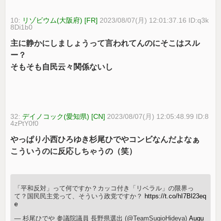
10:
リゾビウム(大阪府) [FR]
2023/08/07(月) 12:01:37.16 ID:q3k
8Di1b0
主に静かにしましょうって言われてんのにそこはスル
ー？
そもそも自民云々関係ないし
32:
デイノコック(愛知県) [CN]
2023/08/07(月) 12:05:48.99 ID:8
4zPtY0f0
やっぱり小西ひろゆき杉尾ひでやコンビなんだよなぁ
こういうのに反応しちゃうの（笑）
「平和反対」って何ですか？カッコ付き「リベラル」の限界っ
て？国民民主党って、そういう政党ですか？
https://t.co/hI7Bl23eq
e
— 杉尾ひでや 参議院議員 長野県選出 (@TeamSugioHideya)
Augu