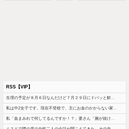
RSS【VIP】
生理の予定が８月６日なんだけど７月２９日にドバッと鮮血でたから生理かな？って思ったのよね
私は中2女子です。現在不登校で、主にお金のかからない家事を担当してます
私「血まみれで何してるんですか！？」婆さん「腕が抜けないのよ…助けて！」→帰宅したら玄関前がとんでもない修羅場になっていて…
ミスドで隣の席の女性二人の会話が聞こえてきた。その内容が、旦那と離婚したくてでっち上げのDV証拠を...