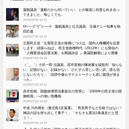
蓮舫議員「蓮舫だから叩いていい、との報道に何度も向き合っ
てきました。悔しくても」
2026/08/08 16:31
ｷﾀ――(ﾟ∀ﾟ)――!! 蓮舫議員と辻元議員、玉城デニー知事を熱
烈応援
2026/07/26 12:11
立憲民主党「立憲民主党が政権につけば、国内人権機関を設置
します。頑張らねば」 民主党政権時代（2012年）にも類似の
「人権委員会設置法案」を閣議決定 → 衆議院解散により廃案
2026/07/25 05:39
（ ´_ゝ`）小沢一郎 元議員、高市首相の陳述書を猛批判「知らな
い、記憶がない、記録がない、ひたすら苦しい言い訳。誰も信
じないだろう」「誹謗中傷もサナエトークンも逆に疑惑が深ま
った」
2026/07/23 20:31
高市首相、国旗損壊罪法案提出の背景に 「2009年の民主党の国
旗軽視」への強い危機感
2026/07/23 16:08
中道 川内博史（鹿児島1区落選）「男系男子など伝統ではない！
神話の話を持ち出して養子！」「そもそも憲法2条違反だと思
う！」
2026/07/20 22:37