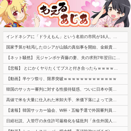
インドネシアに「ドラえもん」という名前の市民が16人、「のび太」は181人
国家予算が枯渇したロシアが山賊の真似事を開始、金銀貴金属じゃなくて自動車とかってところがリアリティありすぎる……
【ネット騒然】 元ジャンポケ斉藤の妻、夫の求刑7年翌日にインスタ更新！その内容がガチでヤバすぎる…
【悲報】 とにかくヤりたくてブスと付き合ったらｗｗｗｗｗｗｗｗｗｗｗｗｗｗｗ
【動画】半ケツ祭り、限界突破ｗｗｗｗｗｗｗｗｗｗｗｗｗ
韓国のサッカー審判に対する性接待疑惑、ついに日本や英国メディアにも取り上げられ国際問題に発展w
高値で米を大量に仕入れた米卸大手、米価下落によって決算が凄まじいことになっている模様
【速報】韓国サッカー協会、W杯・五輪予選で外国審判員や監督官を性接待！！！！
日経社説、入管庁の永住許可厳格化を猛批判「永住外国人の生活保護受給をなくす目的、外国人の意欲をそがないか懸念」「外国人を一時的な労働力ではなく、...