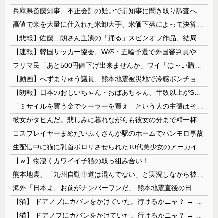
兵庫県斎藤知事、不正会計の疑いで前知事に聞き取り調査へ
高値で米を大量に仕入れた米卸大手、米価下落によって決算が凄まじいことになっている模様
【悲報】佐藤二朗さん主演の「踊る」スピンオフ作品、結局撮影中止が決定wwwwwwwwwwww
【速報】韓国サッカー協会、W杯・五輪予選で外国審判員や監督官を性接待！！！！
フリマ民「あと500円値下げ出来ませんか」ワイ「ほ～い購入ｗ」
【動画】へずまりゅう議員、熊本地震被災地で冷感ポンチョ配布 → 被災民の衝撃の反応がコチラ → ｗｗｗｗｗｗｗｗｗｗｗｗｗｗｗｗ
【朗報】日本のおじいちゃん・おばあちゃん、半数以上がSNSを使いこなしていたｗｗｗｗｗ
「ミサイルを買う金でクーラーを買え」という人の主張はそもそもの前提がおかしい
彼女がタヒんだ。悲しみに暮れながらも彼女の分まで精一杯生きようと誓った。だが実は生きていた！突撃するとふっくらした顔で大きなお腹を抱えて...
コスプレイヤーまめだいふくさんが駅のホームでパンモロ事故
生配信中に猫に乳首ポロリさせられた10代美少女のアーカイブ、500万再生越えｗｗｗ
【ｗ】物凄くカワイイ子猫の取っ組み合い！
熊本地震、「九州自動車道は混んでない」と実況しながら被災地へ向かう有名アナなどに批判殺到 全国紙記者「最新の状況をいち早く伝えることは報道機関としての責務」「情報を取り上げることには大きな意義がある」
海外「日本よ、お前がナンバーワンだ」 熊本地震直後の日本の対応のスピードに世界が衝撃
【猫】 ドアノブにカバンをかけていた。行けるかニャ？ → 猫はこうなります…
【猫】 ドアノブにカバンをかけていた。行けるかニャ？ → 猫はこうなります…