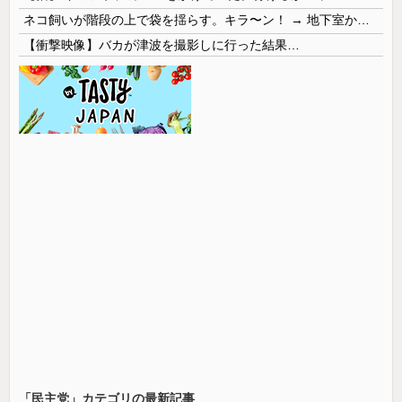
ネコ飼いが階段の上で袋を揺らす。キラ〜ン！ → 地下室からヤツが現れる…
【衝撃映像】バカが津波を撮影しに行った結果…
「民主党」カテゴリの最新記事