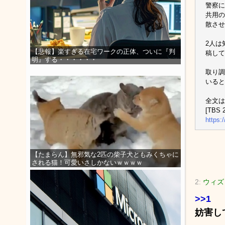
警察に
共用の
散させ
2人は
【悲報】楽すぎる在宅ワークの正体、ついに『判
稿して
明』する・・・・・・
取り調
いると
全文は
[TBS 2
https:
【たまらん】無邪気な2匹の柴子犬ともみくちゃに
される猫！可愛いさしかないｗｗｗｗ
2:
ウィズ
>>1
妨害し