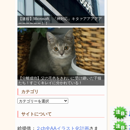
【速報】Microsoft、『神対応』キタァアアアアア
ーーーーーー！！
【分離成功】父の毛色をきれいに受け継いだ子猫
たち！すごくキレイに分かれている！
カテゴリ
サイトについて
絵提供：
２ch全AAイラスト化計画
さま