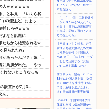
知事選で保守の政治家が立
ち上がるしかない」保守一
本化を訴え
（ ´_ゝ`）中国、広島原爆投
下から８１年を迎えたこと
を受け「日本は原爆被害者
の立場で同情を買おうとす
るのを止めろ」
【平等は？】文科省、若手
女性研究者支援のため大学
に補助金交付（年間最大
5000万円）「将来のリーダ
ーとして活躍する（女性
の）人材を輩出したい」
韓国サッカー協会 2011～
12年に外国人審判員・監督
官ら10数人を性接待（W杯
予選、五輪予選が含まれ
る）国会議員が事実確認
SpaceX、米国防関連技術
保護を重視し供給連鎖から