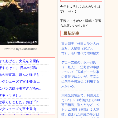
今年もよろしくおねがいしま
す(´・ω・`)
手洗い・うがい・睡眠・栄養
もお願いいたします
最新記事
東大調査「外国人受け入れ
反対」大幅増（20.7pt
Powered by 
GliaStudios
増）、若い世代で増加幅大
デニー支援の小沢一郎氏
Mute
（一般人）、辺野古沖事故
について「玉城デニー知事
の責任ではないが、不幸な
出来事を悪宣伝に利用する
人がいる」
太陽光発電所で、銅線およ
そ2.2トン（時価およそ330
万円相当）盗んだなど、ベ
トナム国籍（無職）２人逮
捕、盗まれた銅線の半分は