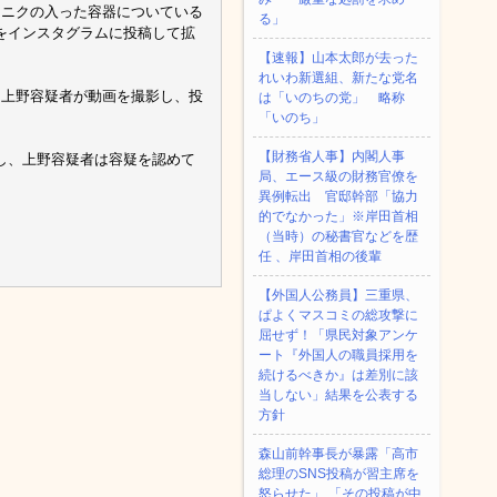
ンニクの入った容器についている
る」
をインスタグラムに投稿して拡
【速報】山本太郎が去った
れいわ新選組、新たな党名
、上野容疑者が動画を撮影し、投
は「いのちの党」 略称
「いのち」
【財務省人事】内閣人事
し、上野容疑者は容疑を認めて
局、エース級の財務官僚を
異例転出 官邸幹部「協力
的でなかった」※岸田首相
（当時）の秘書官などを歴
任 、岸田首相の後輩
【外国人公務員】三重県、
ぱよくマスコミの総攻撃に
屈せず！「県民対象アンケ
ート『外国人の職員採用を
続けるべきか』は差別に該
当しない」結果を公表する
方針
森山前幹事長が暴露「高市
総理のSNS投稿が習主席を
怒らせた」 「その投稿が中