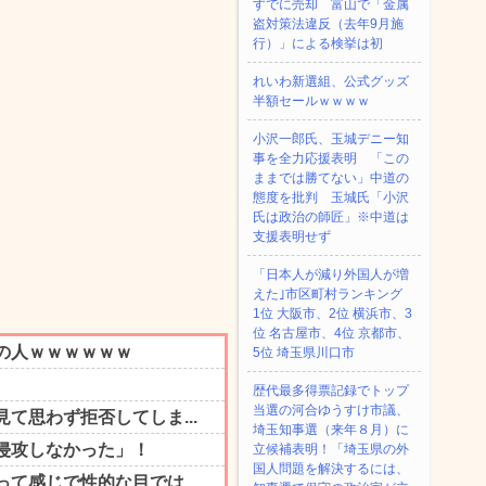
すでに売却 富山で「金属
盗対策法違反（去年9月施
行）」による検挙は初
れいわ新選組、公式グッズ
半額セールｗｗｗｗ
小沢一郎氏、玉城デニー知
事を全力応援表明 「この
ままでは勝てない」中道の
態度を批判 玉城氏「小沢
氏は政治の師匠」※中道は
支援表明せず
「日本人が減り外国人が増
えた｣市区町村ランキング
1位 大阪市、2位 横浜市、3
位 名古屋市、4位 京都市、
5位 埼玉県川口市
歴代最多得票記録でトップ
当選の河合ゆうすけ市議、
埼玉知事選（来年８月）に
立候補表明！「埼玉県の外
国人問題を解決するには、