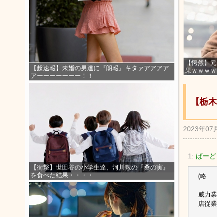
【愕然】元
【超速報】未婚の男達に『朗報』キタァアアアア
果ｗｗｗｗ
アーーーーーーー！！
【栃木
2023年07
1:
ばーど
【衝撃】世田谷の小学生達、河川敷の『桑の実』
を食べた結果・・・・
(略
威力業
店従業