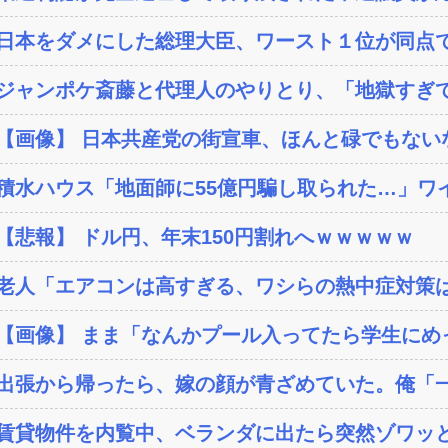
日本をダメにした総理大臣、ワースト１位が同点
ジャンポケ斎藤と代理人のやりとり、「地獄すぎて
【画像】 日本共産党の街宣車、ほんと碌でもない
積水ハウス「地面師に55億円騙し取られた…」ワイ
【悲報】 ドル円、年末150円割れへｗｗｗｗｗ
老人「エアコンは高すぎる、ワシらの熱中症対策
【画像】 まま「なんかプール入ってたら学生にめ
出張から帰ったら、嫁の顔が青ざめていた。俺「一
賃貸物件を内覧中、ベランダに出たら突然ゾワッと