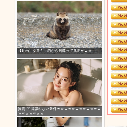
【動画】タヌキ、猫から餌奪って逃走ｗｗｗ
賃貸で1番譲れない条件ｗｗｗｗｗｗｗｗｗｗｗｗ
ｗｗｗｗｗｗｗ