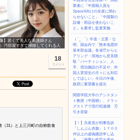
中国系を完全排除へ 供給
業者に「中国籍人員を
SpaceX向けの生産に関わ
らせないこと」「中国製の
設備・部品を使わないこ
と」を要求し監査実施
（ ´_ゝ`）中道・立憲・公
像】若くて美人な看護師さん
明、国会内で「熊本地震対
3）汚部屋すぎて掃除してくれる人
集ｗｗｗ
策本部会議」各省庁からヒ
アリング・現地から意見聴
18
取「パーティション、人
コメント
手、宿泊施設の不足や、外
国人実習生の方々にも対応
してほしい」今日の午後、
政府に要望書を提出
関西学院大学のアシスタン
ト教授（中国籍）、ドラッ
グストアで現行犯逮捕 万
引き容疑
【！】共産党が刑事告訴
（31）と上三川町の自称飲食
「しんぶん赤旗」１７００
件以上の虚偽購読申し込
み 「厳重な処罰を求め