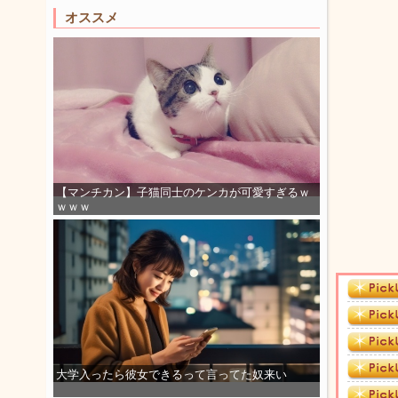
オススメ
【マンチカン】子猫同士のケンカが可愛すぎるｗ
ｗｗｗ
大学入ったら彼女できるって言ってた奴来い