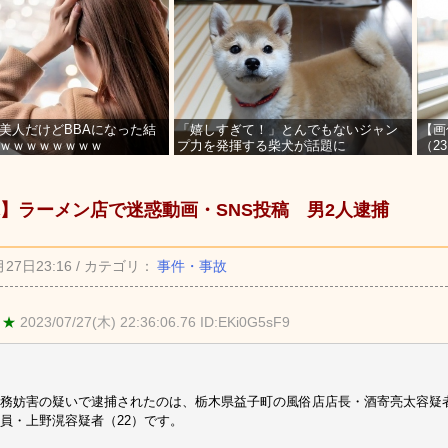
美人だけどBBAになった結
「嬉しすぎて！」とんでもないジャン
【画
ｗｗｗｗｗｗｗｗ
プ力を発揮する柴犬が話題に
（2
を募
】ラーメン店で迷惑動画・SNS投稿 男2人逮捕
月27日23:16 / カテゴリ：
事件・事故
 ★
2023/07/27(木) 22:36:06.76 ID:EKi0G5sF9
務妨害の疑いで逮捕されたのは、栃木県益子町の風俗店店長・酒寄亮太容疑者
員・上野滉容疑者（22）です。