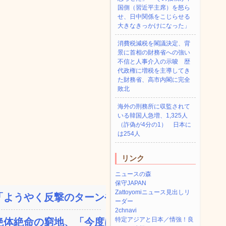
国側（習近平主席）を怒ら
せ、日中関係をこじらせる
大きなきっかけになった」
消費税減税を閣議決定、背
景に首相の財務省への強い
不信と人事介入の示唆 歴
代政権に増税を主導してき
た財務省、高市内閣に完全
敗北
海外の刑務所に収監されて
いる韓国人急増、1,325人
（詐偽が4分の1） 日本に
は254人
リンク
ニュースの森
保守JAPAN
Zattoyomiニュース見出しリ
ようやく反撃のターンやね...
ーダー
2chnavi
特定アジアと日本／情強！良
体絶命の窮地、「今度は宏...