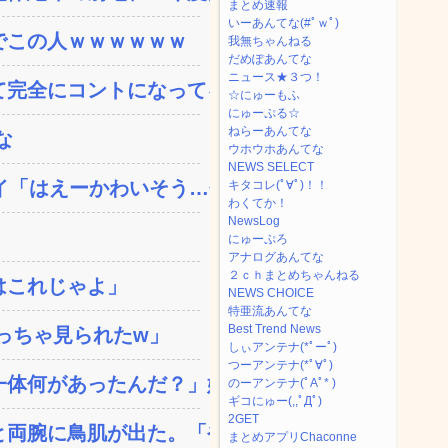
まとめ速報
いーあんてな(#ﾟｗﾟ)
でこの人ｗｗｗｗｗｗ
我無ちゃんねる
だめぽあんてな
ニュース★３つ！
完全にコントになってる…...
☆にゅーもふ
にゅーぷる☆
ねらーあんてな
な
ウホウホあんてな
NEWS SELECT
「はえーかわいそう…会...
キタコレ(ﾟ∀ﾟ)！！
わくてか！
NewsLog
にゅーぷろ
アナログあんてな
２ｃｈまとめちゃんねる
はこれじゃよ」
NEWS CHOICE
特亜流あんてな
Best Trend News
っちゃ見られたw」
しぃアンテナ(*ﾟーﾟ)
つーアンテナ(*ﾟ∀ﾟ)
体何があったんだ？」嫁「...
のーアンテナ(ﾟAﾟ* )
ギコにゅー(,,ﾟДﾟ)
2GET
両腕に鳥肌が出た。「やっ...
まとめアプリChaconne