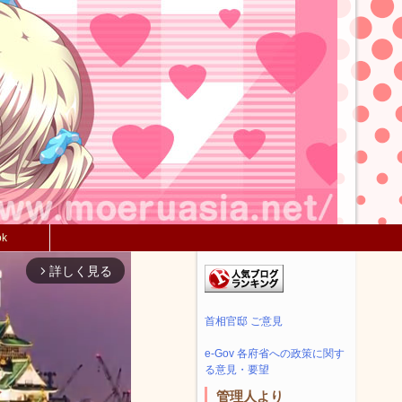
ok
詳しく見る
arrow_forward_ios
首相官邸 ご意見
e-Gov 各府省への政策に関す
る意見・要望
管理人より