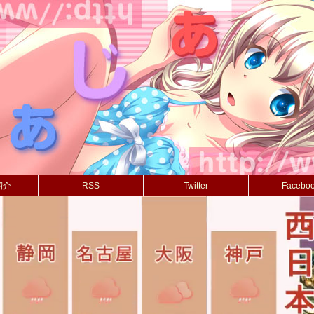
紹介
RSS
Twitter
Facebo