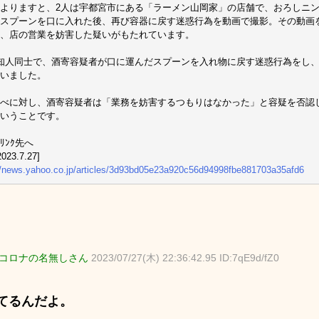
よりますと、2人は宇都宮市にある「ラーメン山岡家」の店舗で、おろしニ
スプーンを口に入れた後、再び容器に戻す迷惑行為を動画で撮影。その動画
、店の営業を妨害した疑いがもたれています。
知人同士で、酒寄容疑者が口に運んだスプーンを入れ物に戻す迷惑行為をし
いました。
べに対し、酒寄容疑者は「業務を妨害するつもりはなかった」と容疑を否認
いうことです。
ﾘﾝｸ先へ
023.7.27]
//news.yahoo.co.jp/articles/3d93bd05e23a920c56d94998fbe881703a35afd6
コロナの名無しさん
2023/07/27(木) 22:36:42.95 ID:7qE9d/fZ0
てるんだよ。