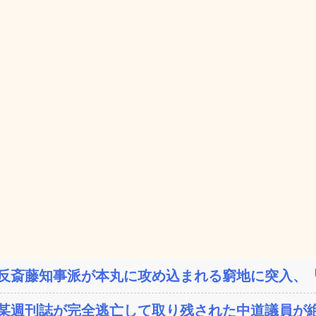
反斎藤知事派が本丸に攻め込まれる窮地に突入、「
某週刊誌が完全逃亡して取り残された中道議員が絶