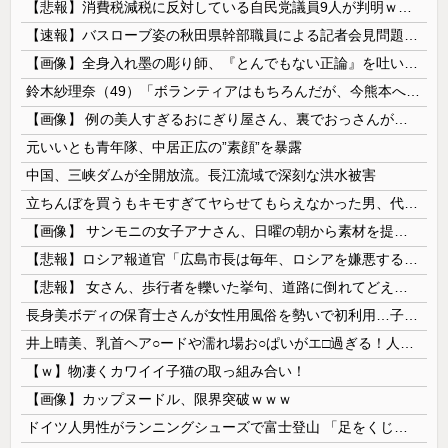
【悲報】消費税減税に反対している自民党議員9人が判明ｗｗｗｗｗｗ
【速報】バスローブ姿の秋田県幹部職員による記者会見問題、ラブホテルからの参加だと特定「体調が優れなかったため...」とは何だったのか
【画像】全身入れ墨の彫り師、『とんでもない正論』を吐いて30万再生されてしまうｗｗｗｗｗｗｗ
鈴木紗理奈（49）「ボランティアはもちろんだが、今熊本へ旅行に行くことも支援になる」
【画像】 例の美人すぎるおにぎり屋さん、裏でおっさんが握っていたｗｗｗｗｗｗｗｗｗｗｗｗｗｗｗｗｗ
元いいとも青年隊、中居正広の”素顔”を暴露
中国、三峡ダムが全開放流。長江流域で深刻な洪水被害
立ちんぼを買うもキモすぎてヤらせてもらえなかった男、代わりの足コキでまさかの大量身寸米青ｗｗｗ
【画像】 サンモニの女子アナさん、日曜の朝から素材を提供してしまう
【悲報】ロシア報道官「広島市長は毎年、ロシアを嫌悪する『偽りの呪文』を繰り返し、日本人をゾンビ化させている」と主張
【悲報】 女さん、歩行者を轢いた挙句、道路に倒れてどえらいことになってしまうw w w w w w w
長身美ボディの保育士さんが女性用風俗を勢いで初利用…子供に絶対見せられないメスの顔でイキまくり。
井上晴美、乳首ヘア○ードや濡れ場お○ぱいがエ□過ぎる！人生最後のラスト写真集、最高！！
【ｗ】物凄くカワイイ子猫の取っ組み合い！
【画像】カップヌードル、限界突破ｗｗｗ
ドイツ人男性がランニングシューズで富士登山 「足をくじいて動けない」