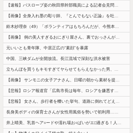
【速報】バスローブ姿の秋田県幹部職員による記者会見問題、ラブホテルからの参加だと特定「体調が優れなかったため...」とは何だったのか
【画像】全身入れ墨の彫り師、『とんでもない正論』を吐いて30万再生されてしまうｗｗｗｗｗｗｗ
鈴木紗理奈（49）「ボランティアはもちろんだが、今熊本へ旅行に行くことも支援になる」
【画像】 例の美人すぎるおにぎり屋さん、裏でおっさんが握っていたｗｗｗｗｗｗｗｗｗｗｗｗｗｗｗｗｗ
元いいとも青年隊、中居正広の”素顔”を暴露
中国、三峡ダムが全開放流。長江流域で深刻な洪水被害
立ちんぼを買うもキモすぎてヤらせてもらえなかった男、代わりの足コキでまさかの大量身寸米青ｗｗｗ
【画像】 サンモニの女子アナさん、日曜の朝から素材を提供してしまう
【悲報】ロシア報道官「広島市長は毎年、ロシアを嫌悪する『偽りの呪文』を繰り返し、日本人をゾンビ化させている」と主張
【悲報】 女さん、歩行者を轢いた挙句、道路に倒れてどえらいことになってしまうw w w w w w w
長身美ボディの保育士さんが女性用風俗を勢いで初利用…子供に絶対見せられないメスの顔でイキまくり。
井上晴美、乳首ヘア○ードや濡れ場お○ぱいがエ□過ぎる！人生最後のラスト写真集、最高！！