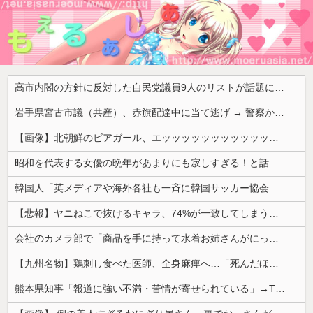
高市内閣の方針に反対した自民党議員9人のリストが話題に、「岩屋はどこへ行った？」との指摘もあるが……
岩手県宮古市議（共産）、赤旗配達中に当て逃げ → 警察から連絡が来て宮古署を訪れ事情聴取
【画像】北朝鮮のビアガール、エッッッッッッッッッッッッッッッッッ！
昭和を代表する女優の晩年があまりにも寂しすぎる！と話題に、自身の子供を餓死する寸前までネグレクトした挙句……
韓国人「英メディアや海外各社も一斉に韓国サッカー協会を巡る過去の不祥事を報道！」→「国際的な信用失墜の危機‥」
【悲報】ヤニねこで抜けるキャラ、74%が一致してしまうｗｗｗｗｗ
会社のカメラ部で「商品を手に持って水着お姉さんがにっこり」を撮影、だがお姉さんは素人アルバイトで親バレした結果……
【九州名物】鶏刺し食べた医師、全身麻痺へ…「死んだほうが良かったと思っていた」
熊本県知事「報道に強い不満・苦情が寄せられている」→TBSの報道特集がまさにそれな件