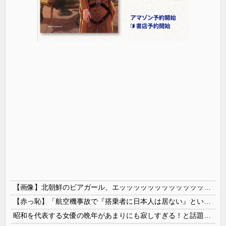
【画像】北朝鮮のビアガール、エッッッッッッッッッッッッッッッッッ！
【赤っ恥】「航空機事故で『搭乗者に日本人は居ない』という発表は嫌い。人間として同じ価値だと思う」→ツッコミ殺到も「自分が気に入らないと思った」と...
昭和を代表する女優の晩年があまりにも寂しすぎる！と話題に、自身の子供を餓死する寸前までネグレクトした挙句……