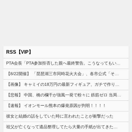
RSS【VIP】
PTA会長「PTA参加拒否した親へ最終警告。こうなってもいい？」
【8/22開催】 「琵琶湖三市同時花火大会」、各市公式「そんな花火大会は存在しない」→ 高価チケットを購入した人達がSNS阿鼻叫喚
【画像】 キャミイの18万円の最新フィギュア、ガチで作り込みがエグすぎる
【悲報】 中国、橋の欄干が強風一発で粉々に 鉄筋ゼロ 当局「接着剤でくっつけただけ」「正常で、品質問題はない」
【速報】 イオンモール熊本の爆発原因が判明！！！！
彼女と結婚の話をしていた時に言われたことが衝撃だった
祖父が亡くなって遺品整理してたら大量の手紙が出てきた。全部同じ女性で祖父と恋愛関係だったっぽい