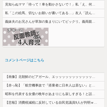
見知らぬママ「待って！車を動かさないで！」私「え、何があったの！？」→慌てて降りると園長先生が激怒していて…
私「この絵馬、切ないお願いが書いてある…」友人「読んでみて」→有名神社で見つけた願い事の内容に、思わず神様も困るだろうと思ってしまい…
義妹夫のお兄さんが草加の集まりにいてビックリ。義両親は新興宗教大嫌いな人たちなのに...
コメントページはこちら
【画像】北朝鮮のビアガール、エッッッッッッッッッッッッッッッッッ！
【赤っ恥】「航空機事故で『搭乗者に日本人は居ない』という発表は嫌い。人間として同じ価値だと思う」→ツッコミ殺到も「自分が気に入らないと思った」と...
昭和を代表する女優の晩年があまりにも寂しすぎる！と話題に、自身の子供を餓死する寸前までネグレクトした挙句……
【悲報】消費税減税に反対している自民党議員9人が判明ｗｗｗｗｗｗ