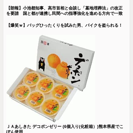
【朗報】小池都知事、高市首相と会談し「墓地埋葬法」の改正
を要請 国と都が連携し民間への指導強化を進める方向で一致
【爆笑ｗ】バッグひったくりを試みた男、バイクを盗られる！
ＪＡあしきた デコポンゼリー (6個入り(化粧箱）)熊本県産でこ
ぽん使用