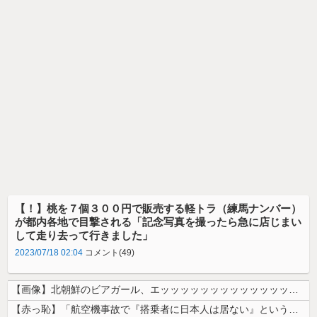
【！】桃を７個３００円で販売する軽トラ（練馬ナンバー）
が都内各地で目撃される「記念写真を撮ったら急に店じまい
して走り去って行きました」
2023/07/18 02:04
コメント(49)
【画像】北朝鮮のビアガール、エッッッッッッッッッッッッッッッッッ！
【赤っ恥】「航空機事故で『搭乗者に日本人は居ない』という発表は嫌い。人...