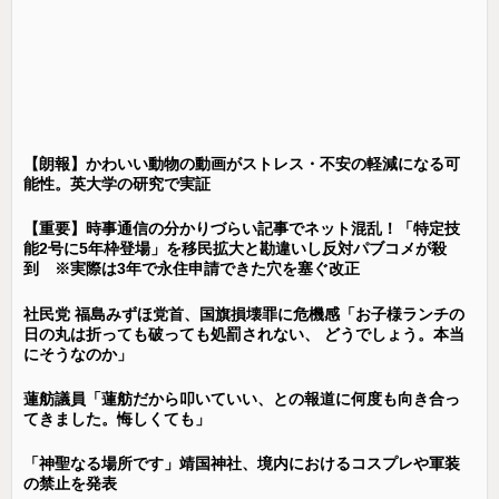
【朗報】かわいい動物の動画がストレス・不安の軽減になる可
能性。英大学の研究で実証
【重要】時事通信の分かりづらい記事でネット混乱！「特定技
能2号に5年枠登場」を移民拡大と勘違いし反対パブコメが殺
到 ※実際は3年で永住申請できた穴を塞ぐ改正
社民党 福島みずほ党首、国旗損壊罪に危機感「お子様ランチの
日の丸は折っても破っても処罰されない、 どうでしょう。本当
にそうなのか」
蓮舫議員「蓮舫だから叩いていい、との報道に何度も向き合っ
てきました。悔しくても」
「神聖なる場所です」靖国神社、境内におけるコスプレや軍装
の禁止を発表