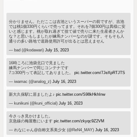
分かりません。ただここは吉池というスーパーの前ですが、吉池
では桃1個330円くらいで売ってます。それを7個300円は異様に安
いと感じます。桃が取れ過ぎて捨て値で売りに来た生産者さんか
な？と思いもしましたが練馬ナンバーなのが謎です。そもそも人
通りの多い路地で道路使用許可が出るとは思えません
— bad (@kodawari)
July 15, 2023
16時ころに池袋北口で見ました
練馬ナンバーで同じコンテナです
7コ300円って表記してありました。
pic.twitter.com/7JeXpRTJTS
— iwamac (@analog_z)
July 16, 2023
新大久保駅に居ましたよ♪
pic.twitter.com/S98kHkhInw
— kunikuni (@kuni_official)
July 16, 2023
今さっき見かけました。
京急線の梅屋敷にいます
pic.twitter.com/zkyqc9Z2VM
— れなにゃん@自称文系美少女 (@ReN4_MAY)
July 16, 2023