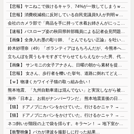
【悲報】ヤニねこで抜けるキャラ、74%が一致してしまうｗｗｗｗｗ
【悲報】消費税減税に反対している自民党議員9人が判明ｗｗｗｗｗｗ
会社のカメラ部で「商品を手に持って水着お姉さんがにっこり」を撮影、だがお姉さんは素人アルバイトで親バレした結果……
【速報】バスローブ姿の秋田県幹部職員による記者会見問題、ラブホテルからの参加だと特定「体調が優れなかったため...」とは何だったのか
【画像】全身入れ墨の彫り師、『とんでもない正論』を吐いて30万再生されてしまうｗｗｗｗｗｗｗ
鈴木紗理奈（49）「ボランティアはもちろんだが、今熊本へ旅行に行くことも支援になる」
立ちんぼを買うもキモすぎてヤらせてもらえなかった男、代わりの足コキでまさかの大量身寸米青ｗｗｗ
【画像】 サンモニの女子アナさん、日曜の朝から素材を提供してしまう
【悲報】 女さん、歩行者を轢いた挙句、道路に倒れてどえらいことになってしまうw w w w w w w
【ｗ】物凄くカワイイ子猫の取っ組み合い！
熊本地震、「九州自動車道は混んでない」と実況しながら被災地へ向かう有名アナなどに批判殺到 全国紙記者「最新の状況をいち早く伝えることは報道機関としての責務」「情報を取り上げることには大きな意義がある」
海外「日本よ、お前がナンバーワンだ」 熊本地震直後の日本の対応のスピードに世界が衝撃
【猫】 ドアノブにカバンをかけていた。行けるかニャ？ → 猫はこうなります…
【猫】 ドアノブにカバンをかけていた。行けるかニャ？ → 猫はこうなります…
ネコ飼いが階段の上で袋を揺らす。キラ〜ン！ → 地下室からヤツが現れる…
【衝撃映像】バカが津波を撮影しに行った結果…