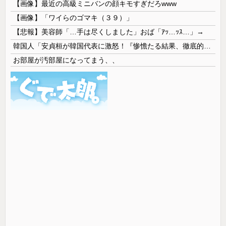
【画像】最近の高級ミニバンの顔キモすぎだろwww
【画像】「ワイらのゴマキ（３９）」
【悲報】美容師「…手は尽くしました」おば「ｱｯ…ｯｽ…」→
韓国人「安貞桓が韓国代表に激怒！『惨憺たる結果、徹底的な刷新が必要だ』と監督や協会を痛烈批判」
お部屋が汚部屋になってまう、、