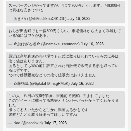
スーパーのレジやってますが、4つで700円近くします。7個300円
は異様な安さですね
— あき⚡️ฅ (@vBVcd8xhaOIKD1h)
July 16, 2023
おらが田舎町でも一個300円くらい、市場価格から大きく乖離して
いる物にはワケがある。
— 🍕怠けざる者🍕 (@namake_zarumono)
July 16, 2023
最近は産地直送の売り場でも正式に取り扱われているもの以外は
捨て値はありません。
あるとしても家の前に設置された自販機で販売する形を取ってい
るはずです。
なので移動販売などでの捨て値販売はありえません
— 斉藤拓哉 (@6pkdaH9imsgRMeK)
July 16, 2023
この人、昨日の夜8時半頃に吉池前で警察に囲まれてました
このツイートに載ってる格好とナンバーだったからすぐわかりま
した
撮ってる人いたからどこかに動画あるかもです
警察どんどん取り締まってほしいですね
— Nao (@naodokin)
July 17, 2023