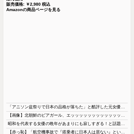
販売価格: ￥2,980 税込
Amazonの商品ページを見る
「アニソン盆祭りで日本の品格が落ちた」と酷評した元女優、「あんたが品格を語るのかよ！」と総ツッコミを食らってしまい……
【画像】北朝鮮のビアガール、エッッッッッッッッッッッッッッッッッ！
昭和を代表する女優の晩年があまりにも寂しすぎる！と話題に、自身の子供を餓死する寸前までネグレクトした挙句……
【赤っ恥】「航空機事故で『搭乗者に日本人は居ない』という発表は嫌い。人間として同じ価値だと思う」→ツッコミ殺到も「自分が気に入らないと思った」と...