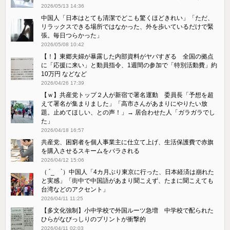
2026/05/13 14:36
中国人「日本はとても清潔でどこも驚くほどきれい」「ただ、
リラックスできる場所ではなかった、外を歩いているだけで緊
張。毎日つらかった」
2026/05/08 10:42
【！】東郷夫婦が暴露した内部資料がヤバすぎる 全国の拠点
に「応援に来い」と動員指令、1週間の参加で「特別活動費」約
10万円 などなど
2026/04/26 17:39
【ｗ】共産党トップ２人が新宿で署名運動 委員長「予想を超
えて署名が集まりました」「高市さんがあまりにやりたい放
題。止めてほしい、との声！」→ 居合わせた人「ガラガラでし
た」
2026/04/18 16:57
共産党、困窮者を個人事業主に仕立て上げ、生活保護費で赤旗
を購入させるスキームをバラされる
2026/04/12 15:06
（ ´_ゝ`）中国人「4カ月ぶり東京に行った、日本経済は崩れた
と実感」「街中で中国語があまり聞こえず、たまに聞こえても
台湾などのアクセント」
2026/04/11 11:25
【多文化強制】小中学校で外国ルーツ急増 中学校で配られた
ひらがなびっしりのプリントが衝撃的
2026/04/11 02:03