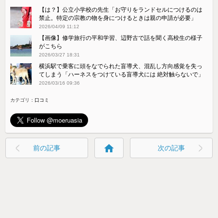
【は？】公立小学校の先生「お守りをランドセルにつけるのは
禁止。特定の宗教の物を身につけるときは親の申請が必要」
2026/04/09 11:12
【画像】修学旅行の平和学習、辺野古で話を聞く高校生の様子
がこちら
2026/03/27 18:31
横浜駅で乗客に頭をなでられた盲導犬、混乱し方向感覚を失っ
てしまう「ハーネスをつけている盲導犬には 絶対触らないで」
2026/03/16 09:36
カテゴリ：
口コミ
home
前の記事
次の記事