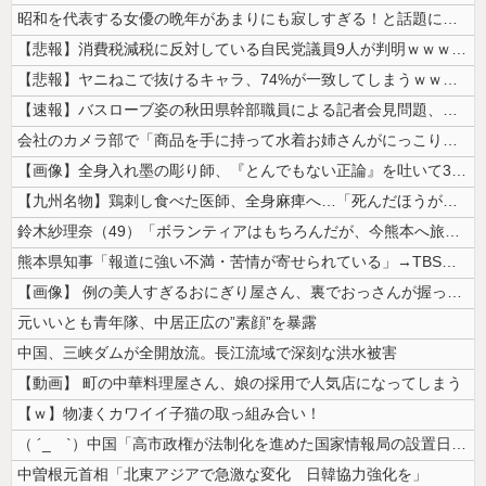
昭和を代表する女優の晩年があまりにも寂しすぎる！と話題に、自身の子供を...
【悲報】消費税減税に反対している自民党議員9人が判明ｗｗｗｗｗｗ
【悲報】ヤニねこで抜けるキャラ、74%が一致してしまうｗｗｗｗｗ
【速報】バスローブ姿の秋田県幹部職員による記者会見問題、ラブホテルから...
会社のカメラ部で「商品を手に持って水着お姉さんがにっこり」を撮影、だが...
【画像】全身入れ墨の彫り師、『とんでもない正論』を吐いて30万再生され...
【九州名物】鶏刺し食べた医師、全身麻痺へ…「死んだほうが良かったと思っ...
鈴木紗理奈（49）「ボランティアはもちろんだが、今熊本へ旅行に行くこと...
熊本県知事「報道に強い不満・苦情が寄せられている」→TBSの報道特集が...
【画像】 例の美人すぎるおにぎり屋さん、裏でおっさんが握っていたｗｗｗ...
元いいとも青年隊、中居正広の”素顔”を暴露
中国、三峡ダムが全開放流。長江流域で深刻な洪水被害
【動画】 町の中華料理屋さん、娘の採用で人気店になってしまう
【ｗ】物凄くカワイイ子猫の取っ組み合い！
（ ´_ゝ`）中国「高市政権が法制化を進めた国家情報局の設置日が7月3...
中曽根元首相「北東アジアで急激な変化 日韓協力強化を」