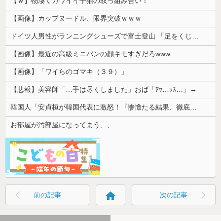
【ｗ】物凄くカワイイ子猫の取っ組み合い！
【画像】カップヌードル、限界突破ｗｗｗ
ドイツ人男性がランニングシューズで富士登山 「足をくじいて動けない」
【画像】最近の高級ミニバンの顔キモすぎだろwww
【画像】「ワイらのゴマキ（３９）」
【悲報】美容師「…手は尽くしました」おば「ｱｯ…ｯｽ…」→
韓国人「安貞桓が韓国代表に激怒！『惨憺たる結果、徹底的な刷新が必要だ』と監督や協会を痛烈批判」
お部屋が汚部屋になってまう、、
home
前の記事
次の記事