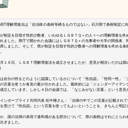
GBT理解増進法は「自治体の条例等縛るものではない」石川県で条例制定に
が制定を目指す性的少数者、いわゆるＬＧＢＴＱ＋の人々への理解増進を求
れました。県庁で開かれた会議にはＬＧＢＴＱ＋の当事者や大学の関係者、
席しました。そして、県が制定を目指す性的少数者への理解増進を求める条
。
月１６日、ＬＧＢＴ理解増進法を成立させましたが、意見が相次いだのは国
略
は自分の性をどのように認識しているかについて「性自認」「性同一性」「
の言葉を使うか各党の案が分かれました。最終的には「ジェンダーアイデン
成立しています。しかし４日の会議では、「なじみがない言葉」という意見
インボープライド共同代表 松中権さん：「法律の中でこの言葉が記載され
を受けて『性自認』という言葉を使ってもよいということを、きちんと明記
か、国の法律の表現で違和感がある部分について、県の条例はそれにとらわ
次ぎました。