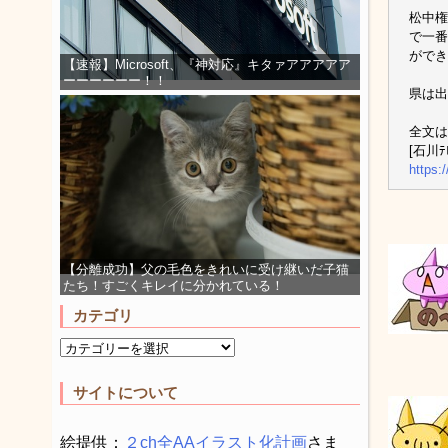
松中権
で一番
ができ
【速報】Microsoft、『神対応』キタァアアアアア
ーーーーーー！！
県は出
全文は
[石川ﾃﾚ
https:
【分離成功】父の毛色をきれいに受け継いだ子猫
たち！すごくキレイに分かれている！
カテゴリ
サイトについて
絵提供：
２ch全AAイラスト化計画
さま