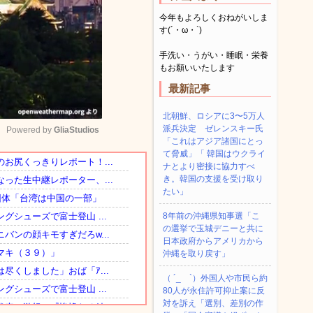
今年もよろしくおねがいしま
す(´・ω・`)
手洗い・うがい・睡眠・栄養
もお願いいたします
最新記事
北朝鮮、ロシアに3〜5万人
派兵決定 ゼレンスキー氏
Powered by 
GliaStudios
「これはアジア諸国にとっ
て脅威」「 韓国はウクライ
ナとより密接に協力すべ
Mute
き。韓国の支援を受け取り
たい」
8年前の沖縄県知事選「こ
の選挙で玉城デニーと共に
日本政府からアメリカから
沖縄を取り戻す」
（ ´_ゝ`）外国人や市民ら約
80人が永住許可抑止案に反
対を訴え「選別、差別の作