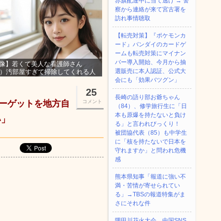
赤旗配達中に当て逃げ → 警
察から連絡が来て宮古署を
訪れ事情聴取
【転売対策】『ポケモンカ
ード』バンダイのカードゲ
ームも転売対策にマイナン
バー導入開始、今月から抽
像】若くて美人な看護師さん
選販売に本人認証、公式大
3）汚部屋すぎて掃除してくれる人
集ｗｗｗ
会にも「効果バツグン」
25
長崎の語り部お爺ちゃん
ターゲットを地方自
コメント
（84）、修学旅行生に「日
本も原爆を持たないと負け
い」
る」と言われびっくり！
被団協代表（85）も中学生
に「核を持たないで日本を
守れますか」と問われ危機
感
熊本県知事「報道に強い不
満・苦情が寄せられてい
る」→TBSの報道特集がま
さにそれな件
隅田川花火大会、中国SNS