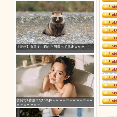
【動画】タヌキ、猫から餌奪って逃走ｗｗｗ
賃貸で1番譲れない条件ｗｗｗｗｗｗｗｗｗｗｗｗ
ｗｗｗｗｗｗｗ