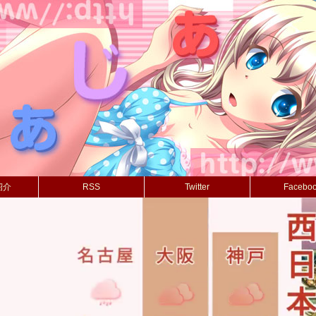
紹介
RSS
Twitter
Facebo