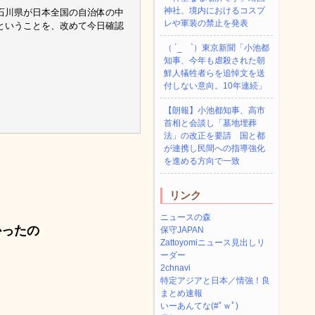
神社、境内におけるコスプ
石川県が日本全国の自治体の中
レや軍装の禁止を発表
ということを、改めて今日確認
（ ´_ゝ`）東京新聞「小池都
知事、今年も虐殺された朝
鮮人犠牲者らを追悼文を送
付しない意向。10年連続」
【朗報】小池都知事、高市
首相と会談し「墓地埋葬
法」の改正を要請 国と都
が連携し民間への指導強化
を進める方向で一致
リンク
ニュースの森
ったの
保守JAPAN
Zattoyomiニュース見出しリ
ーダー
2chnavi
特定アジアと日本／情強！良
まとめ速報
いーあんてな(#ﾟｗﾟ)