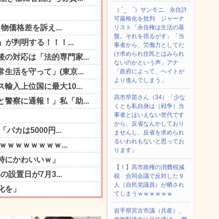
（ ´_ゝ`）サンモニ、永住許
可厳格化を批判 ジャーナ
リスト「永住権は生活の基
盤。それを揺るがす」「当
事者から、労働力としてだ
け求められ住民とはみられ
ないのかという声」アナ
「政府によって、ヘイトが
より進んでしまう」
高市早苗さん（34）「少な
くとも私自身は（戦争）当
事者とはいえない世代です
から、反省なんかしており
ませんし、反省を求められ
るいわれもないと思ってお
ります」
【！】高市政権の消費税減
税 合同会議で反対した９
人（自民党議員）が晒され
てしまうｗｗｗｗｗｗ
岩手県宮古市議（共産）、