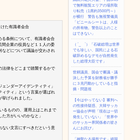
で無料観覧エリアの場所取
り転売（1席約3500円～）
が横行 警告も無視警備員
「ビニールシートは、人様
向けた有識者会合
の所有物。警告以上のこと
はできない」
める条例について、有識者会合
民間企業の役員など１１人の委
（ ´_ゝ`）「石破総理は世界
でも珍しい、国民による石
例などについて議論が交わされ
破辞めるなデモが自然発生
した総理大臣です」
の法律をどこまで踏襲するかで
世耕議員、国会で審議・議
決した予算を財務省が勝手
に３兆円動かしていると指
ジェンダーアイデンティティ」
摘・問題視
ティティ」という言葉が選ばれ
が挙げられました。
【今はやってない】審判へ
の性接待疑惑、大韓サッカ
ているものの、運用上はこれまで
ー協会が声明「現在は一切
した方がいいのかなと」
発生していない」「世界中
のサッカー界関係者の皆さ
れない文言にすべきだという意
んにお詫び」
「神聖なる場所です」靖国