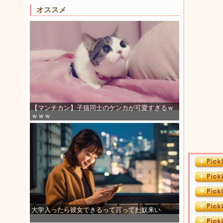
オススメ
【マンチカン】子猫同士のケンカが可愛すぎるｗ
ｗｗｗ
大学入ったら彼女できるって言ってた奴来い