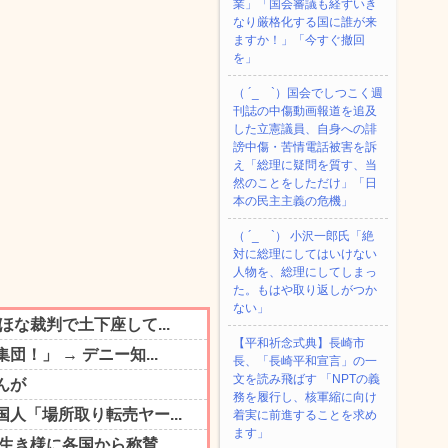
業」「国会審議も経ずいき
なり厳格化する国に誰が来
ますか！」「今すぐ撤回
を」
（ ´_ゝ`）国会でしつこく週
刊誌の中傷動画報道を追及
した立憲議員、自身への誹
謗中傷・苦情電話被害を訴
え「総理に疑問を質す、当
然のことをしただけ」「日
本の民主主義の危機」
（ ´_ゝ`） 小沢一郎氏「絶
対に総理にしてはいけない
人物を、総理にしてしまっ
た。もはや取り返しがつか
ない」
【平和祈念式典】長崎市
長、「長崎平和宣言」の一
文を読み飛ばす 「NPTの義
務を履行し、核軍縮に向け
着実に前進することを求め
ます」