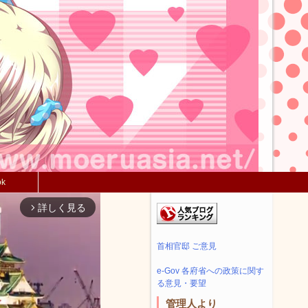
ok
詳しく見る
arrow_forward_ios
首相官邸 ご意見
e-Gov 各府省への政策に関す
る意見・要望
管理人より