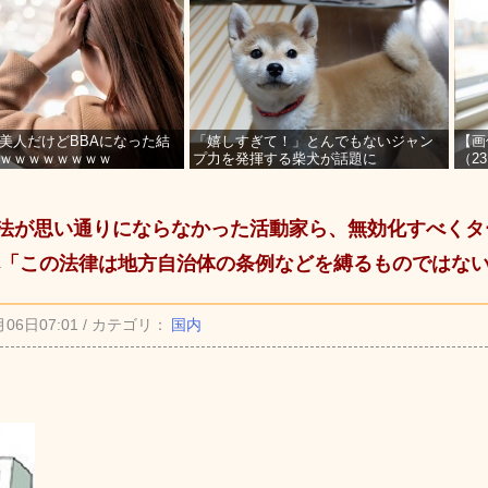
美人だけどBBAになった結
「嬉しすぎて！」とんでもないジャン
【画
ｗｗｗｗｗｗｗｗ
プ力を発揮する柴犬が話題に
（2
を募
T法が思い通りにならなかった活動家ら、無効化すべく
「この法律は地方自治体の条例などを縛るものではな
月06日07:01 / カテゴリ：
国内