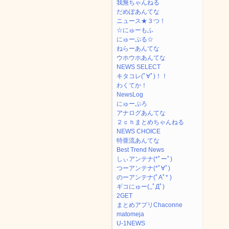
我無ちゃんねる
だめぽあんてな
ニュース★３つ！
☆にゅーもふ
にゅーぷる☆
ねらーあんてな
ウホウホあんてな
NEWS SELECT
キタコレ(ﾟ∀ﾟ)！！
わくてか！
NewsLog
にゅーぷろ
アナログあんてな
２ｃｈまとめちゃんねる
NEWS CHOICE
特亜流あんてな
Best Trend News
しぃアンテナ(*ﾟーﾟ)
つーアンテナ(*ﾟ∀ﾟ)
のーアンテナ(ﾟAﾟ* )
ギコにゅー(,,ﾟДﾟ)
2GET
まとめアプリChaconne
matomeja
U-1NEWS