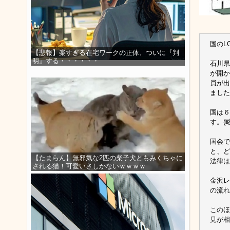
国のL
【悲報】楽すぎる在宅ワークの正体、ついに『判
明』する・・・・・・
石川県
が開か
員が出
ました
国は６
す。(
国会で
と、ど
【たまらん】無邪気な2匹の柴子犬ともみくちゃに
法律は
される猫！可愛いさしかないｗｗｗｗ
金沢レ
の流れ
このほ
見が相