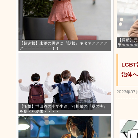
【愕然】元
【超速報】未婚の男達に『朗報』キタァアアアア
果ｗｗｗｗ
アーーーーーーー！！
LGB
治体へ
2023年07
【衝撃】世田谷の小学生達、河川敷の『桑の実』
を食べた結果・・・・