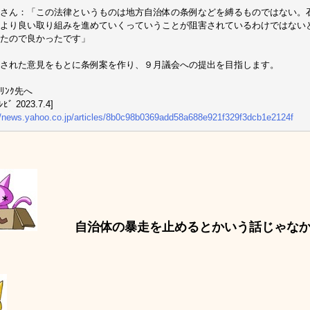
さん：「この法律というものは地方自治体の条例などを縛るものではない。
より良い取り組みを進めていくっていうことが阻害されているわけではない
たので良かったです」
された意見をもとに条例案を作り、９月議会への提出を目指します。
ﾘﾝｸ先へ
ﾋﾞ 2023.7.4]
//news.yahoo.co.jp/articles/8b0c98b0369add58a688e921f329f3dcb1e2124f
自治体の暴走を止めるとかいう話じゃなか